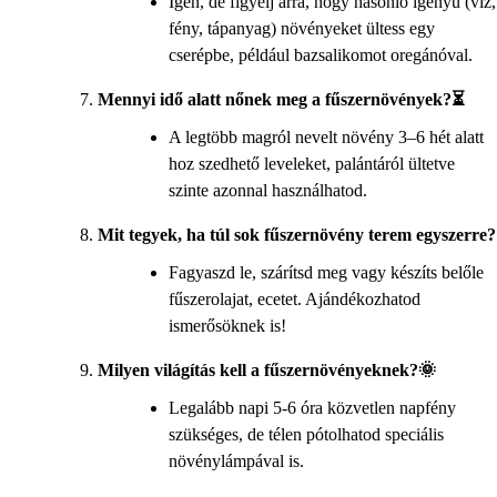
Igen, de figyelj arra, hogy hasonló igényű (víz,
fény, tápanyag) növényeket ültess egy
cserépbe, például bazsalikomot oregánóval.
Mennyi idő alatt nőnek meg a fűszernövények?⏳
A legtöbb magról nevelt növény 3–6 hét alatt
hoz szedhető leveleket, palántáról ültetve
szinte azonnal használhatod.
Mit tegyek, ha túl sok fűszernövény terem egyszerre?
Fagyaszd le, szárítsd meg vagy készíts belőle
fűszerolajat, ecetet. Ajándékozhatod
ismerősöknek is!
Milyen világítás kell a fűszernövényeknek?🌞
Legalább napi 5-6 óra közvetlen napfény
szükséges, de télen pótolhatod speciális
növénylámpával is.