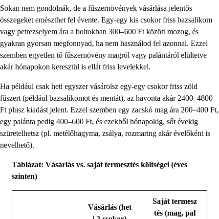
Sokan nem gondolnák, de a fűszernövények vásárlása jelentős
összegeket emészthet fel évente. Egy-egy kis csokor friss bazsalikom
vagy petrezselyem ára a boltokban 300–600 Ft között mozog, és
gyakran gyorsan megfonnyad, ha nem használod fel azonnal. Ezzel
szemben egyetlen tő fűszernövény magról vagy palántáról elültetve
akár hónapokon keresztül is ellát friss levelekkel.
Ha például csak heti egyszer vásárolsz egy-egy csokor friss zöld
fűszert (például bazsalikomot és mentát), az havonta akár 2400–4800
Ft plusz kiadást jelent. Ezzel szemben egy zacskó mag ára 200–400 Ft,
egy palánta pedig 400–600 Ft, és ezekből hónapokig, sőt évekig
szüretelhetsz (pl. metélőhagyma, zsálya, rozmaring akár évelőként is
nevelhető).
Táblázat: Vásárlás vs. saját termesztés költségei (éves
szinten)
Saját termesz
Vásárlás (het
tés (mag, pal
i 2 csokor)