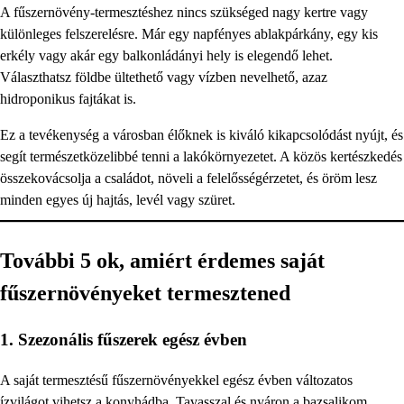
A fűszernövény-termesztéshez nincs szükséged nagy kertre vagy
különleges felszerelésre. Már egy napfényes ablakpárkány, egy kis
erkély vagy akár egy balkonládányi hely is elegendő lehet.
Választhatsz földbe ültethető vagy vízben nevelhető, azaz
hidroponikus fajtákat is.
Ez a tevékenység a városban élőknek is kiváló kikapcsolódást nyújt, és
segít természetközelibbé tenni a lakókörnyezetet. A közös kertészkedés
összekovácsolja a családot, növeli a felelősségérzetet, és öröm lesz
minden egyes új hajtás, levél vagy szüret.
További 5 ok, amiért érdemes saját
fűszernövényeket termesztened
1. Szezonális fűszerek egész évben
A saját termesztésű fűszernövényekkel egész évben változatos
ízvilágot vihetsz a konyhádba. Tavasszal és nyáron a bazsalikom,