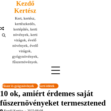
Kezdő
Skip
to
Kertész
content
Kert, kertész,
kertészkedés,
kertépítés, kerti
növények, kerti
virágok, évelő
növények, évelő
virágok,
gyógynövények,
fűszernövények.
Fűszer és gyógynövények
Kerti ötletek
10 ok, amiért érdemes saját
fűszernövényeket termesztened
Kezdő Kertész
2025-08-08