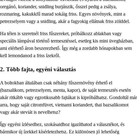
oregánó, koriander, snidling burjánzik, ősszel pedig a zsálya,
rozmaring, kakukkfű marad sokáig friss. Egyes növények, mint a
petrezselyem vagy a snidling, akár a fagyokig ellátnak friss zölddel.
Ha télen is szeretnél friss fűszereket, próbálkozz ablakban vagy
speciális lámpával történő termesztéssel, esetleg kis mini üvegházban,
ami elérhető áron beszerezhető. Így még a zordabb hónapokban sem
kell lemondanod a friss ízekről.
2. Több fajta, egyéni választás
A boltokban általában csak néhány fűszernövény érhető el
(bazsalikom, petrezselyem, menta, kapor), de saját termesztés esetén
akár ritkább vagy egzotikusabb fajtákat is kipróbálhatsz. Gondoltál már
arra, hogy saját citromfüvet, vietnami koriandert, thai bazsalikomot
vagy akár steviát is nevelhetsz?
Így egyéni ízlésedhez, szokásaidhoz igazíthatod a választékot, és
bármikor új ízekkel kísérletezhetsz. Ez különösen jó lehetőség