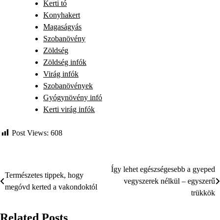
Kerti tó
Konyhakert
Magaságyás
Szobanövény
Zöldség
Zöldség infók
Virág infók
Szobanövények
Gyógynövény infó
Kerti virág infók
Post Views:
608
Így lehet egészségesebb a gyeped
Bejegyzés
Természetes tippek, hogy
vegyszerek nélkül – egyszerű
megóvd kerted a vakondoktól
navigáció
trükkök
Related Posts