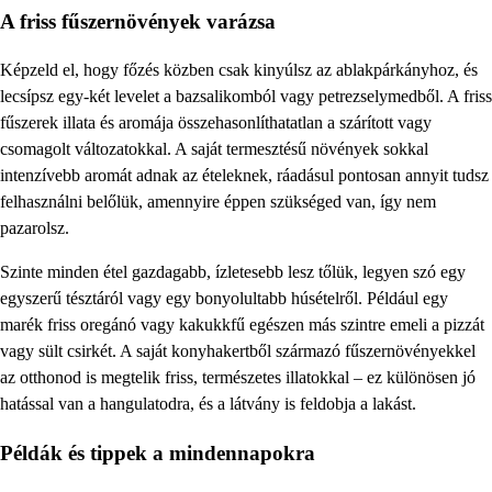
A friss fűszernövények varázsa
Képzeld el, hogy főzés közben csak kinyúlsz az ablakpárkányhoz, és
lecsípsz egy-két levelet a bazsalikomból vagy petrezselymedből. A friss
fűszerek illata és aromája összehasonlíthatatlan a szárított vagy
csomagolt változatokkal. A saját termesztésű növények sokkal
intenzívebb aromát adnak az ételeknek, ráadásul pontosan annyit tudsz
felhasználni belőlük, amennyire éppen szükséged van, így nem
pazarolsz.
Szinte minden étel gazdagabb, ízletesebb lesz tőlük, legyen szó egy
egyszerű tésztáról vagy egy bonyolultabb húsételről. Például egy
marék friss oregánó vagy kakukkfű egészen más szintre emeli a pizzát
vagy sült csirkét. A saját konyhakertből származó fűszernövényekkel
az otthonod is megtelik friss, természetes illatokkal – ez különösen jó
hatással van a hangulatodra, és a látvány is feldobja a lakást.
Példák és tippek a mindennapokra