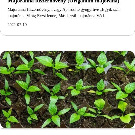
Majoránna fűszernövény (Origanum majorana)
Majoránna fűszernövény, avagy Aphrodité gyógyfüve „Egyik szál
majoránna Virág Erzsi lenne, Másik szál majoránna Váci…
2021-07-10