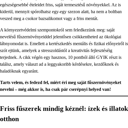
egészségesebbé ételeidet friss, saját termesztésű növényekkel. Az is
kiderül, mennyit spórolhatsz egy-egy szezon alatt, ha nem a boltban
veszed meg a csokor bazsalikomot vagy a friss mentát.
A környezetvédelmi szempontokról sem feledkezünk meg: saját
nevelésű fűszernövényeiddel jelentősen csökkentheted az ökológiai
lábnyomodat is. Emellett a kertészkedés mentális és fizikai előnyeiről is
szót ejtünk, amelyek a stresszoldástól a kreativitás fejlesztéséig
terjednek. A cikk végén egy hasznos, 10 pontból álló GYIK részt is
találsz, amely választ ad a leggyakoribb kérdésekre, kezdőknek és
haladóknak egyaránt.
Tarts velem, és fedezd fel, miért éri meg saját fűszernövényeket
nevelni – még akkor is, ha csak pár cserépnyi helyed van!
Friss fűszerek mindig kéznél: ízek és illatok
otthon