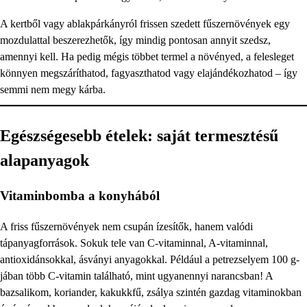
A kertből vagy ablakpárkányról frissen szedett fűszernövények egy
mozdulattal beszerezhetők, így mindig pontosan annyit szedsz,
amennyi kell. Ha pedig mégis többet termel a növényed, a felesleget
könnyen megszáríthatod, fagyaszthatod vagy elajándékozhatod – így
semmi nem megy kárba.
Egészségesebb ételek: saját termesztésű
alapanyagok
Vitaminbomba a konyhából
A friss fűszernövények nem csupán ízesítők, hanem valódi
tápanyagforrások. Sokuk tele van C-vitaminnal, A-vitaminnal,
antioxidánsokkal, ásványi anyagokkal. Például a petrezselyem 100 g-
jában több C-vitamin található, mint ugyanennyi narancsban! A
bazsalikom, koriander, kakukkfű, zsálya szintén gazdag vitaminokban