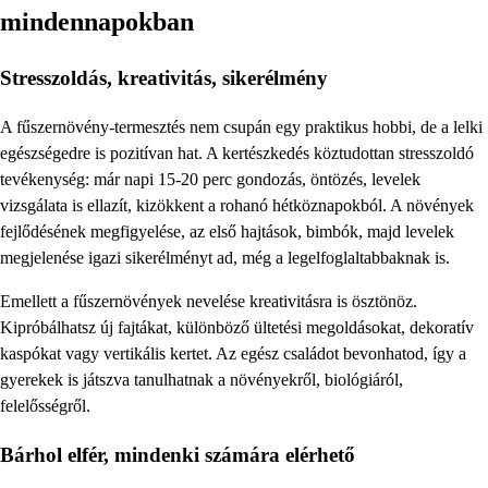
mindennapokban
Stresszoldás, kreativitás, sikerélmény
A fűszernövény-termesztés nem csupán egy praktikus hobbi, de a lelki
egészségedre is pozitívan hat. A kertészkedés köztudottan stresszoldó
tevékenység: már napi 15-20 perc gondozás, öntözés, levelek
vizsgálata is ellazít, kizökkent a rohanó hétköznapokból. A növények
fejlődésének megfigyelése, az első hajtások, bimbók, majd levelek
megjelenése igazi sikerélményt ad, még a legelfoglaltabbaknak is.
Emellett a fűszernövények nevelése kreativitásra is ösztönöz.
Kipróbálhatsz új fajtákat, különböző ültetési megoldásokat, dekoratív
kaspókat vagy vertikális kertet. Az egész családot bevonhatod, így a
gyerekek is játszva tanulhatnak a növényekről, biológiáról,
felelősségről.
Bárhol elfér, mindenki számára elérhető