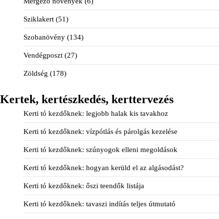
Mérgező növények
(6)
Sziklakert
(51)
Szobanövény
(134)
Vendégposzt
(27)
Zöldség
(178)
Kertek, kertészkedés, kerttervezés
Kerti tó kezdőknek: legjobb halak kis tavakhoz
Kerti tó kezdőknek: vízpótlás és párolgás kezelése
Kerti tó kezdőknek: szúnyogok elleni megoldások
Kerti tó kezdőknek: hogyan kerüld el az algásodást?
Kerti tó kezdőknek: őszi teendők listája
Kerti tó kezdőknek: tavaszi indítás teljes útmutató