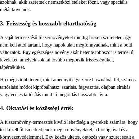
azoknak, akik szeretnek nemzetközi ételeket főzni, vagy speciális
diétát követnek.
3. Frissesség és hosszabb eltarthatóság
A saját termesztésű fűszernövényeket mindig frissen szüreteled, így
nem kell attól tartani, hogy napok alatt megfonnyadnak, mint a bolti
változatok. Egy egészséges növény akár hetente többször is termel új
leveleket, amelyek sokkal tovább megőrzik frissességüket,
tápértéküket.
Ha mégis több terem, mint amennyit egyszerre használnál fel, számos
tartósítási módot kipróbálhatsz: szárítás, fagyasztás, olajban elrakás
vagy ecetes tartósítás mind jó megoldás hosszabb távra.
4. Oktatási és közösségi érték
A fűszernövény-termesztés kiváló lehetőség a gyerekek számára, hogy
testközelből ismerkedjenek meg a növényekkel, a biológiával és a
környezetvédelemmel. Egy közös ültetés, öntözés vagy szüret segít a