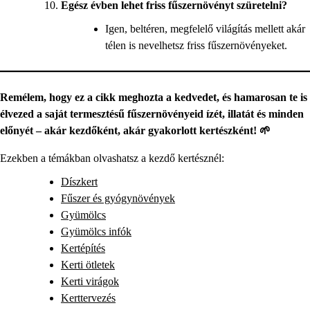
Egész évben lehet friss fűszernövényt szüretelni?
Igen, beltéren, megfelelő világítás mellett akár
télen is nevelhetsz friss fűszernövényeket.
Remélem, hogy ez a cikk meghozta a kedvedet, és hamarosan te is
élvezed a saját termesztésű fűszernövényeid ízét, illatát és minden
előnyét – akár kezdőként, akár gyakorlott kertészként! 🌱
Ezekben a témákban olvashatsz a kezdő kertésznél:
Díszkert
Fűszer és gyógynövények
Gyümölcs
Gyümölcs infók
Kertépítés
Kerti ötletek
Kerti virágok
Kerttervezés