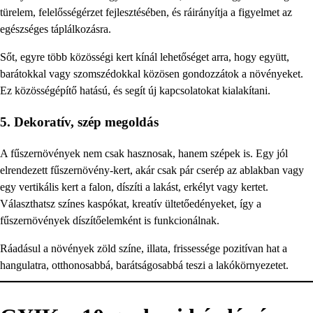
türelem, felelősségérzet fejlesztésében, és ráirányítja a figyelmet az
egészséges táplálkozásra.
Sőt, egyre több közösségi kert kínál lehetőséget arra, hogy együtt,
barátokkal vagy szomszédokkal közösen gondozzátok a növényeket.
Ez közösségépítő hatású, és segít új kapcsolatokat kialakítani.
5. Dekoratív, szép megoldás
A fűszernövények nem csak hasznosak, hanem szépek is. Egy jól
elrendezett fűszernövény-kert, akár csak pár cserép az ablakban vagy
egy vertikális kert a falon, díszíti a lakást, erkélyt vagy kertet.
Választhatsz színes kaspókat, kreatív ültetőedényeket, így a
fűszernövények díszítőelemként is funkcionálnak.
Ráadásul a növények zöld színe, illata, frissessége pozitívan hat a
hangulatra, otthonosabbá, barátságosabbá teszi a lakókörnyezetet.