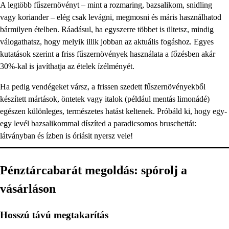
A legtöbb fűszernövényt – mint a rozmaring, bazsalikom, snidling
vagy koriander – elég csak levágni, megmosni és máris használhatod
bármilyen ételben. Ráadásul, ha egyszerre többet is ültetsz, mindig
válogathatsz, hogy melyik illik jobban az aktuális fogáshoz. Egyes
kutatások szerint a friss fűszernövények használata a főzésben akár
30%-kal is javíthatja az ételek ízélményét.
Ha pedig vendégeket vársz, a frissen szedett fűszernövényekből
készített mártások, öntetek vagy italok (például mentás limonádé)
egészen különleges, természetes hatást keltenek. Próbáld ki, hogy egy-
egy levél bazsalikommal díszíted a paradicsomos bruschettát:
látványban és ízben is óriásit nyersz vele!
Pénztárcabarát megoldás: spórolj a
vásárláson
Hosszú távú megtakarítás