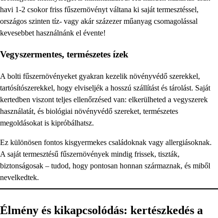
havi 1-2 csokor friss fűszernövényt váltana ki saját termesztéssel,
országos szinten tíz- vagy akár százezer műanyag csomagolással
kevesebbet használnánk el évente!
Vegyszermentes, természetes ízek
A bolti fűszernövényeket gyakran kezelik növényvédő szerekkel,
tartósítószerekkel, hogy elviseljék a hosszú szállítást és tárolást. Saját
kertedben viszont teljes ellenőrzésed van: elkerülheted a vegyszerek
használatát, és biológiai növényvédő szereket, természetes
megoldásokat is kipróbálhatsz.
Ez különösen fontos kisgyermekes családoknak vagy allergiásoknak.
A saját termesztésű fűszernövények mindig frissek, tiszták,
biztonságosak – tudod, hogy pontosan honnan származnak, és miből
nevelkedtek.
Élmény és kikapcsolódás: kertészkedés a