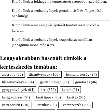
Kipróbáltuk a fokhagyma termesztését cserépben az erkélyen.
Kipróbáltuk a szobanövények portalanítását és fényesítését
banánhéjjal.
Kipróbáltuk a magaságyás építését bontott raklapokból a
kertben.
Kipróbáltuk a szobanövények szaporítását mohában
(sphagnum moha módszer).
Leggyakrabban használt cimkék a
kertészkedés témában:
alacsony
(66)
dísznövények
(160)
fenntarthatóság
(94)
fűszernövények
(64)
garden design
(77)
gondozás
(46)
gyógynövények
(94)
kert
(372)
kertek
(91)
kertgondozás
(64)
kerti tippek
(73)
kerti tó
(51)
kerti ötletek
(510)
kertstílus
(50)
kerttervezés
(200)