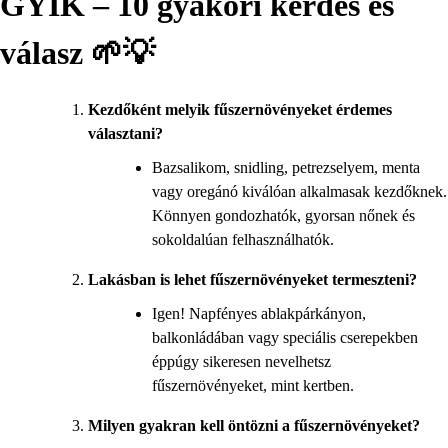
GYIK – 10 gyakori kérdés és
válasz 🌱💡
Kezdőként melyik fűszernövényeket érdemes
választani?
Bazsalikom, snidling, petrezselyem, menta
vagy oregánó kiválóan alkalmasak kezdőknek.
Könnyen gondozhatók, gyorsan nőnek és
sokoldalúan felhasználhatók.
Lakásban is lehet fűszernövényeket termeszteni?
Igen! Napfényes ablakpárkányon,
balkonládában vagy speciális cserepekben
éppúgy sikeresen nevelhetsz
fűszernövényeket, mint kertben.
Milyen gyakran kell öntözni a fűszernövényeket?