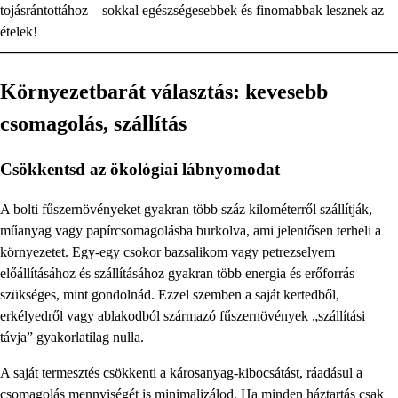
tojásrántottához – sokkal egészségesebbek és finomabbak lesznek az
ételek!
Környezetbarát választás: kevesebb
csomagolás, szállítás
Csökkentsd az ökológiai lábnyomodat
A bolti fűszernövényeket gyakran több száz kilométerről szállítják,
műanyag vagy papírcsomagolásba burkolva, ami jelentősen terheli a
környezetet. Egy-egy csokor bazsalikom vagy petrezselyem
előállításához és szállításához gyakran több energia és erőforrás
szükséges, mint gondolnád. Ezzel szemben a saját kertedből,
erkélyedről vagy ablakodból származó fűszernövények „szállítási
távja” gyakorlatilag nulla.
A saját termesztés csökkenti a károsanyag-kibocsátást, ráadásul a
csomagolás mennyiségét is minimalizálod. Ha minden háztartás csak