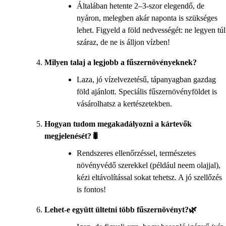
Általában hetente 2–3-szor elegendő, de
nyáron, melegben akár naponta is szükséges
lehet. Figyeld a föld nedvességét: ne legyen túl
száraz, de ne is álljon vízben!
Milyen talaj a legjobb a fűszernövényeknek?
Laza, jó vízelvezetésű, tápanyagban gazdag
föld ajánlott. Speciális fűszernövényföldet is
vásárolhatsz a kertészetekben.
Hogyan tudom megakadályozni a kártevők
megjelenését?🐛
Rendszeres ellenőrzéssel, természetes
növényvédő szerekkel (például neem olajjal),
kézi eltávolítással sokat tehetsz. A jó szellőzés
is fontos!
Lehet-e együtt ültetni több fűszernövényt?🌿