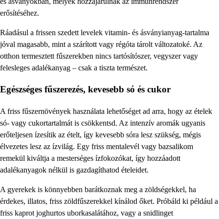
és ásványokban, melyek hozzájárulnak az immunrendszer
erősítéséhez.
Ráadásul a frissen szedett levelek vitamin- és ásványianyag-tartalma
jóval magasabb, mint a szárított vagy régóta tárolt változatoké. Az
otthon termesztett fűszerekben nincs tartósítószer, vegyszer vagy
felesleges adalékanyag – csak a tiszta természet.
Egészséges fűszerezés, kevesebb só és cukor
A friss fűszernövények használata lehetőséget ad arra, hogy az ételek
só- vagy cukortartalmát is csökkentsd. Az intenzív aromák ugyanis
erőteljesen ízesítik az ételt, így kevesebb sóra lesz szükség, mégis
élvezetes lesz az ízvilág. Egy friss mentalevél vagy bazsalikom
remekül kiváltja a mesterséges ízfokozókat, így hozzáadott
adalékanyagok nélkül is gazdagíthatod ételeidet.
A gyerekek is könnyebben barátkoznak meg a zöldségekkel, ha
érdekes, illatos, friss zöldfűszerekkel kínálod őket. Próbáld ki például a
friss kaprot joghurtos uborkasalátához, vagy a snidlinget