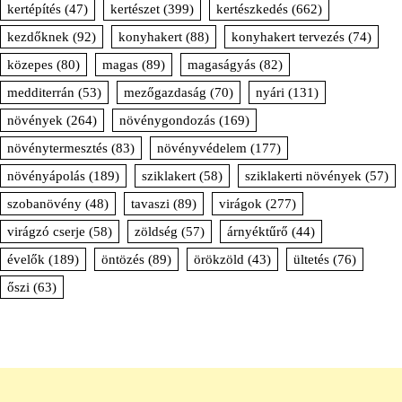
kertépítés
(47)
kertészet
(399)
kertészkedés
(662)
kezdőknek
(92)
konyhakert
(88)
konyhakert tervezés
(74)
közepes
(80)
magas
(89)
magaságyás
(82)
medditerrán
(53)
mezőgazdaság
(70)
nyári
(131)
növények
(264)
növénygondozás
(169)
növénytermesztés
(83)
növényvédelem
(177)
növényápolás
(189)
sziklakert
(58)
sziklakerti növények
(57)
szobanövény
(48)
tavaszi
(89)
virágok
(277)
virágzó cserje
(58)
zöldség
(57)
árnyéktűrő
(44)
évelők
(189)
öntözés
(89)
örökzöld
(43)
ültetés
(76)
őszi
(63)