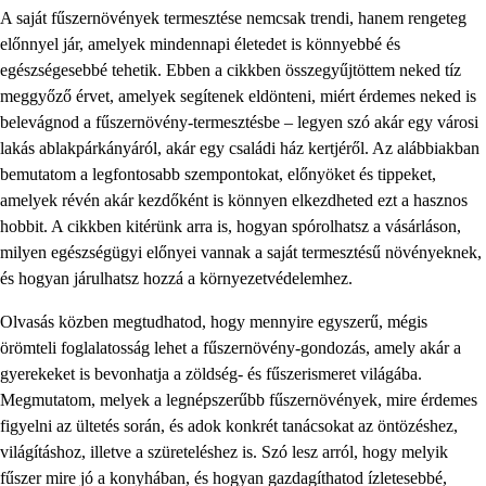
A saját fűszernövények termesztése nemcsak trendi, hanem rengeteg
előnnyel jár, amelyek mindennapi életedet is könnyebbé és
egészségesebbé tehetik. Ebben a cikkben összegyűjtöttem neked tíz
meggyőző érvet, amelyek segítenek eldönteni, miért érdemes neked is
belevágnod a fűszernövény-termesztésbe – legyen szó akár egy városi
lakás ablakpárkányáról, akár egy családi ház kertjéről. Az alábbiakban
bemutatom a legfontosabb szempontokat, előnyöket és tippeket,
amelyek révén akár kezdőként is könnyen elkezdheted ezt a hasznos
hobbit. A cikkben kitérünk arra is, hogyan spórolhatsz a vásárláson,
milyen egészségügyi előnyei vannak a saját termesztésű növényeknek,
és hogyan járulhatsz hozzá a környezetvédelemhez.
Olvasás közben megtudhatod, hogy mennyire egyszerű, mégis
örömteli foglalatosság lehet a fűszernövény-gondozás, amely akár a
gyerekeket is bevonhatja a zöldség- és fűszerismeret világába.
Megmutatom, melyek a legnépszerűbb fűszernövények, mire érdemes
figyelni az ültetés során, és adok konkrét tanácsokat az öntözéshez,
világításhoz, illetve a szüreteléshez is. Szó lesz arról, hogy melyik
fűszer mire jó a konyhában, és hogyan gazdagíthatod ízletesebbé,