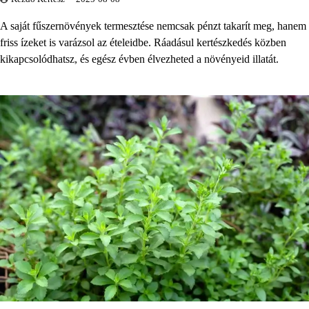
A saját fűszernövények termesztése nemcsak pénzt takarít meg, hanem
friss ízeket is varázsol az ételeidbe. Ráadásul kertészkedés közben
kikapcsolódhatsz, és egész évben élvezheted a növényeid illatát.