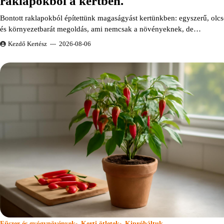
raklapokból a kertben.
Bontott raklapokból építettünk magaságyást kertünkben: egyszerű, olc
és környezetbarát megoldás, ami nemcsak a növényeknek, de…
Kezdő Kertész
2026-08-06
Fűszer és gyógynövények
Kerti ötletek
Kipróbáltuk