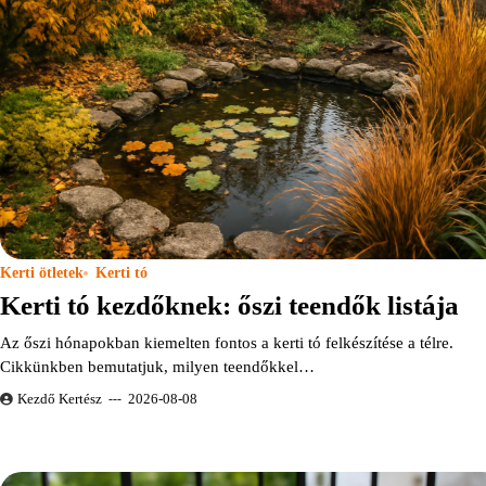
Kerti ötletek
Kerti tó
Kerti tó kezdőknek: őszi teendők listája
Az őszi hónapokban kiemelten fontos a kerti tó felkészítése a télre.
Cikkünkben bemutatjuk, milyen teendőkkel…
Kezdő Kertész
2026-08-08