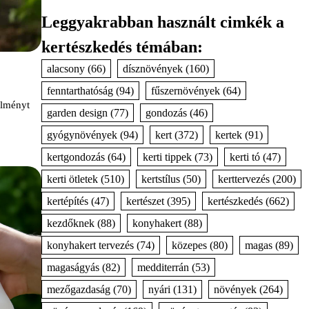
Leggyakrabban használt cimkék a
kertészkedés témában:
alacsony
(66)
dísznövények
(160)
fenntarthatóság
(94)
fűszernövények
(64)
élményt
garden design
(77)
gondozás
(46)
gyógynövények
(94)
kert
(372)
kertek
(91)
kertgondozás
(64)
kerti tippek
(73)
kerti tó
(47)
kerti ötletek
(510)
kertstílus
(50)
kerttervezés
(200)
kertépítés
(47)
kertészet
(395)
kertészkedés
(662)
kezdőknek
(88)
konyhakert
(88)
konyhakert tervezés
(74)
közepes
(80)
magas
(89)
magaságyás
(82)
medditerrán
(53)
mezőgazdaság
(70)
nyári
(131)
növények
(264)