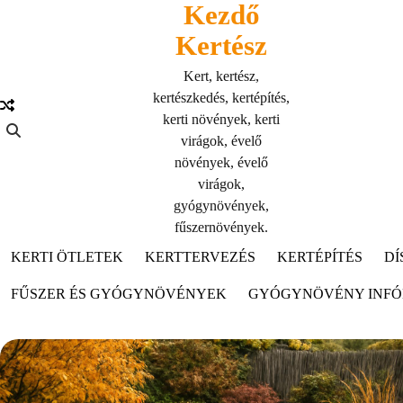
Kezdő
Skip
to
Kertész
content
Kert, kertész,
kertészkedés, kertépítés,
kerti növények, kerti
virágok, évelő
növények, évelő
virágok,
gyógynövények,
fűszernövények.
KERTI ÖTLETEK
KERTTERVEZÉS
KERTÉPÍTÉS
DÍ
FŰSZER ÉS GYÓGYNÖVÉNYEK
GYÓGYNÖVÉNY INF