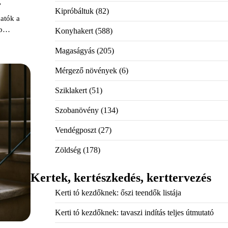
.
Kipróbáltuk
(82)
atók a
bb…
Konyhakert
(588)
Magaságyás
(205)
Mérgező növények
(6)
Sziklakert
(51)
Szobanövény
(134)
Vendégposzt
(27)
Zöldség
(178)
Kertek, kertészkedés, kerttervezés
Kerti tó kezdőknek: őszi teendők listája
Kerti tó kezdőknek: tavaszi indítás teljes útmutató