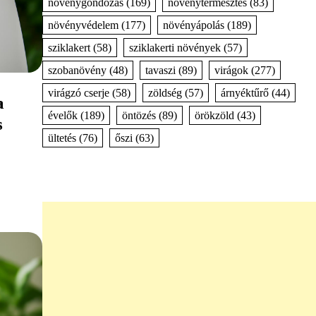
növénygondozás
(169)
növénytermesztés
(83)
növényvédelem
(177)
növényápolás
(189)
sziklakert
(58)
sziklakerti növények
(57)
szobanövény
(48)
tavaszi
(89)
virágok
(277)
virágzó cserje
(58)
zöldség
(57)
árnyéktűrő
(44)
a
évelők
(189)
öntözés
(89)
örökzöld
(43)
s
ültetés
(76)
őszi
(63)