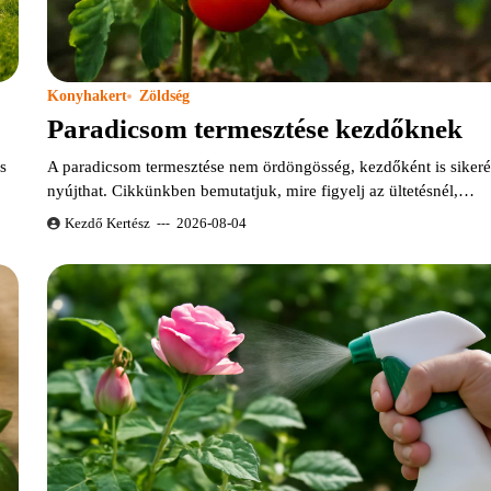
Konyhakert
Zöldség
Paradicsom termesztése kezdőknek
és
A paradicsom termesztése nem ördöngösség, kezdőként is siker
nyújthat. Cikkünkben bemutatjuk, mire figyelj az ültetésnél,…
Kezdő Kertész
2026-08-04