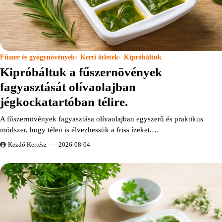
Fűszer és gyógynövények
Kerti ötletek
Kipróbáltuk
Kipróbáltuk a fűszernövények
fagyasztását olívaolajban
jégkockatartóban télire.
A fűszernövények fagyasztása olívaolajban egyszerű és praktikus
módszer, hogy télen is élvezhessük a friss ízeket.…
Kezdő Kertész
2026-08-04