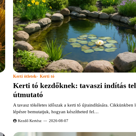
Kerti ötletek
Kerti tó
Kerti tó kezdőknek: tavaszi indítás tel
útmutató
A tavasz tökéletes időszak a kerti tó újraindítására. Cikkünkben 
lépésre bemutatjuk, hogyan készítheted fel…
Kezdő Kertész
2026-08-07