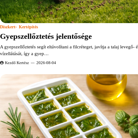
Díszkert
Kertépítés
Gyepszellőztetés jelentősége
A gyepszellőztetés segít eltávolítani a filcréteget, javítja a talaj levegő- 
vízellátását, így a gyep…
Kezdő Kertész
2026-08-04