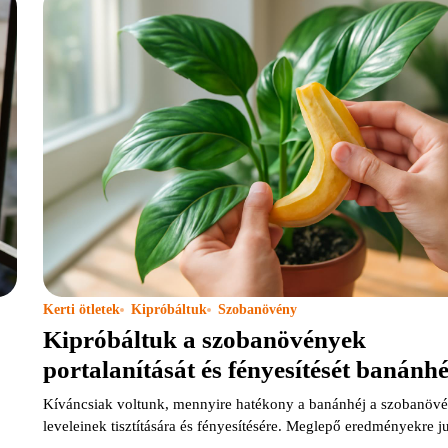
Kerti ötletek
Kipróbáltuk
Szobanövény
Kipróbáltuk a szobanövények
portalanítását és fényesítését banánhé
Kíváncsiak voltunk, mennyire hatékony a banánhéj a szobanöv
leveleinek tisztítására és fényesítésére. Meglepő eredményekre j
…