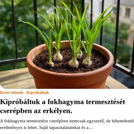
Kerti ötletek
Kipróbáltuk
Kipróbáltuk a fokhagyma termesztését
cserépben az erkélyen.
A fokhagyma termesztése cserépben nemcsak egyszerű, de hihetetlenül
eredményes is lehet. Saját tapasztalatainkat és a…