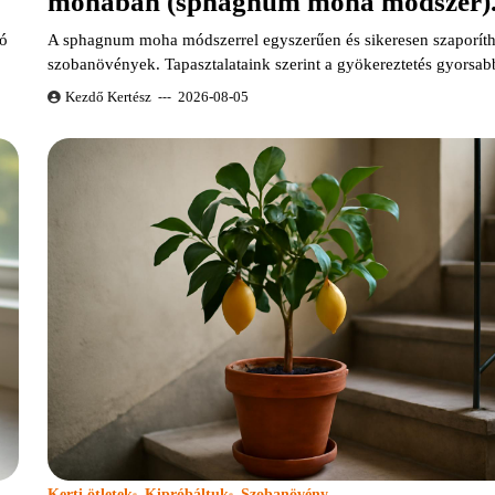
mohában (sphagnum moha módszer)
só
A sphagnum moha módszerrel egyszerűen és sikeresen szaporíth
szobanövények. Tapasztalataink szerint a gyökereztetés gyorsa
Kezdő Kertész
2026-08-05
Kerti ötletek
Kipróbáltuk
Szobanövény