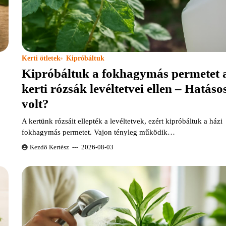
Kerti ötletek
Kipróbáltuk
Kipróbáltuk a fokhagymás permetet 
kerti rózsák levéltetvei ellen – Hatáso
volt?
A kertünk rózsáit ellepték a levéltetvek, ezért kipróbáltuk a házi
fokhagymás permetet. Vajon tényleg működik…
Kezdő Kertész
2026-08-03