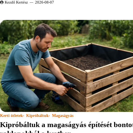
Kezdő Kertész
2026-08-07
Kerti ötletek
Kipróbáltuk
Magaságyás
Kipróbáltuk a magaságyás építését bonto