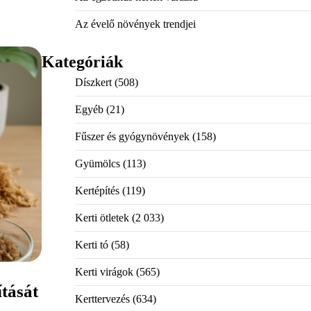
Az évelő növények trendjei
Kategóriák
Díszkert
(508)
Egyéb
(21)
Fűszer és gyógynövények
(158)
Gyümölcs
(113)
Kertépítés
(119)
Kerti ötletek
(2 033)
Kerti tó
(58)
Kerti virágok
(565)
tását
Kerttervezés
(634)