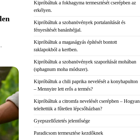
Kipróbáltuk a fokhagyma termesztését cserépben az
erkélyen.
len
Kipróbáltuk a szobanövények portalanítását és
fényesítését banánhéjjal.
Kipróbáltuk a magaságyás építését bontott
…
raklapokból a kertben.
Kipróbáltuk a szobanövények szaporítását mohában
(sphagnum moha módszer).
Kipróbáltuk a chili paprika nevelését a konyhapulton
– Mennyire lett erős a termés?
Kipróbáltuk a citromfa nevelését cserépben – Hogyan
teleltettük a fűtetlen lépcsőházban?
Gyepszellőztetés jelentősége
Paradicsom termesztése kezdőknek