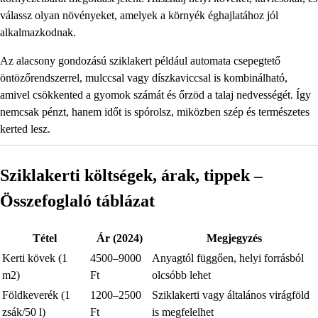
válassz olyan növényeket, amelyek a környék éghajlatához jól
alkalmazkodnak.
Az alacsony gondozású sziklakert például automata csepegtető
öntözőrendszerrel, mulccsal vagy díszkaviccsal is kombinálható,
amivel csökkented a gyomok számát és őrzöd a talaj nedvességét. Így
nemcsak pénzt, hanem időt is spórolsz, miközben szép és természetes
kerted lesz.
Sziklakerti költségek, árak, tippek –
Összefoglaló táblázat
Tétel
Ár (2024)
Megjegyzés
Kerti kövek (1
4500–9000
Anyagtól függően, helyi forrásból
m2)
Ft
olcsóbb lehet
Földkeverék (1
1200–2500
Sziklakerti vagy általános virágföld
zsák/50 l)
Ft
is megfelelhet