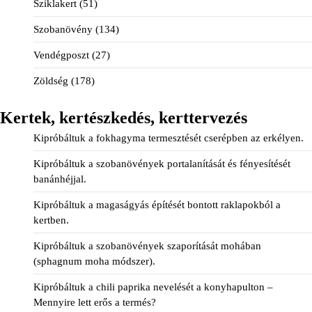
Sziklakert
(51)
Szobanövény
(134)
Vendégposzt
(27)
Zöldség
(178)
Kertek, kertészkedés, kerttervezés
Kipróbáltuk a fokhagyma termesztését cserépben az erkélyen.
Kipróbáltuk a szobanövények portalanítását és fényesítését
banánhéjjal.
Kipróbáltuk a magaságyás építését bontott raklapokból a
kertben.
Kipróbáltuk a szobanövények szaporítását mohában
(sphagnum moha módszer).
Kipróbáltuk a chili paprika nevelését a konyhapulton –
Mennyire lett erős a termés?