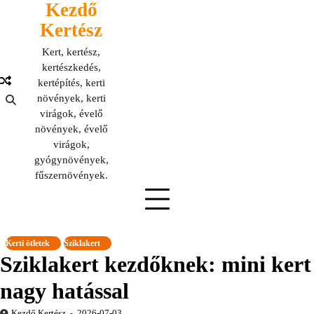
Kezdő
Skip
to
Kertész
content
Kert, kertész,
kertészkedés,
kertépítés, kerti
növények, kerti
virágok, évelő
növények, évelő
virágok,
gyógynövények,
fűszernövények.
Kerti ötletek
Sziklakert
Sziklakert kezdőknek: mini kert
nagy hatással
Kezdő Kertész
2026-07-03