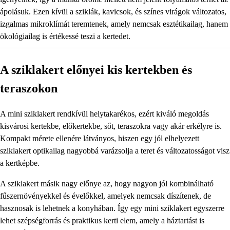
ápolásuk. Ezen kívül a sziklák, kavicsok, és színes virágok változatos,
izgalmas mikroklímát teremtenek, amely nemcsak esztétikailag, hanem
ökológiailag is értékessé teszi a kertedet.
A sziklakert előnyei kis kertekben és
teraszokon
A mini sziklakert rendkívül helytakarékos, ezért kiváló megoldás
kisvárosi kertekbe, előkertekbe, sőt, teraszokra vagy akár erkélyre is.
Kompakt mérete ellenére látványos, hiszen egy jól elhelyezett
sziklakert optikailag nagyobbá varázsolja a teret és változatosságot visz
a kertképbe.
A sziklakert másik nagy előnye az, hogy nagyon jól kombinálható
fűszernövényekkel és évelőkkel, amelyek nemcsak díszítenek, de
hasznosak is lehetnek a konyhában. Így egy mini sziklakert egyszerre
lehet szépségforrás és praktikus kerti elem, amely a háztartást is