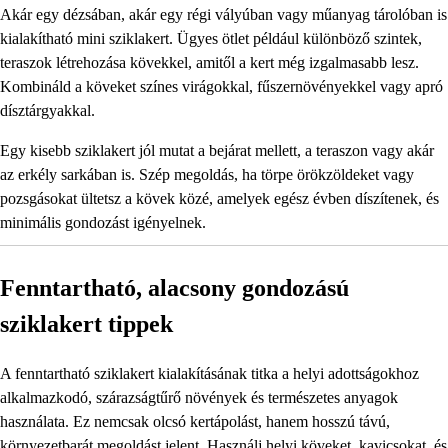
Akár egy dézsában, akár egy régi vályúban vagy műanyag tárolóban is
kialakítható mini sziklakert. Ügyes ötlet például különböző szintek,
teraszok létrehozása kövekkel, amitől a kert még izgalmasabb lesz.
Kombináld a köveket színes virágokkal, fűszernövényekkel vagy apró
dísztárgyakkal.
Egy kisebb sziklakert jól mutat a bejárat mellett, a teraszon vagy akár
az erkély sarkában is. Szép megoldás, ha törpe örökzöldeket vagy
pozsgásokat ültetsz a kövek közé, amelyek egész évben díszítenek, és
minimális gondozást igényelnek.
Fenntartható, alacsony gondozású
sziklakert tippek
A fenntartható sziklakert kialakításának titka a helyi adottságokhoz
alkalmazkodó, szárazságtűrő növények és természetes anyagok
használata. Ez nemcsak olcsó kertápolást, hanem hosszú távú,
környezetbarát megoldást jelent. Használj helyi köveket, kavicsokat, és