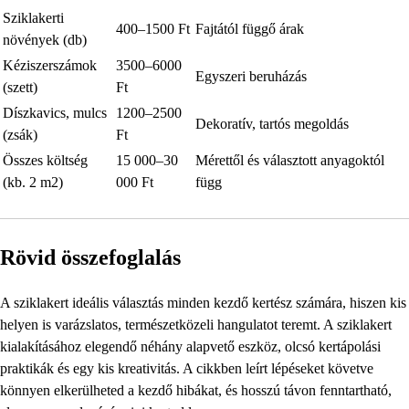
Sziklakerti
400–1500 Ft
Fajtától függő árak
növények (db)
Kéziszerszámok
3500–6000
Egyszeri beruházás
(szett)
Ft
Díszkavics, mulcs
1200–2500
Dekoratív, tartós megoldás
(zsák)
Ft
Összes költség
15 000–30
Mérettől és választott anyagoktól
(kb. 2 m2)
000 Ft
függ
Rövid összefoglalás
A sziklakert ideális választás minden kezdő kertész számára, hiszen kis
helyen is varázslatos, természetközeli hangulatot teremt. A sziklakert
kialakításához elegendő néhány alapvető eszköz, olcsó kertápolási
praktikák és egy kis kreativitás. A cikkben leírt lépéseket követve
könnyen elkerülheted a kezdő hibákat, és hosszú távon fenntartható,