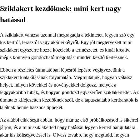
Sziklakert kezdőknek: mini kert nagy
hatással
A sziklakert varázsa azonnal megragadja a tekintetet, legyen szó egy
kis kertről, teraszról vagy akár erkélyről. Egy jól megtervezett mini
sziklakert egyszerre hozza közelebb a természetet, és kínál kreatív,
mégis könnyen gondozható megoldást minden kezdő kertésznek.
Ebben a részletes útmutatóban lépésről lépésre végigvezetünk a
sziklakert kialakításának folyamatán. Megmutatjuk, hogyan válassz
helyet, milyen kövekkel és növényekkel dolgozz, melyek a
leggyakoribb hibák, és hogyan gondozd egyszerűen sziklakertedet. Az
útmutató kifejezetten kezdőknek szól, de a tapasztaltabb kertbarátok is
találnak benne hasznos tippeket.
Az alábbi cikk segít abban, hogy már az első próbálkozásod is sikerrel
járjon, és a mini sziklakerted nagy hatással legyen kerted hangulatára –
akár kis költségvetéssel is. Olvass tovább, hogy megtudd, hogyan