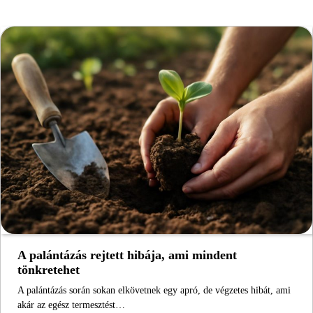
A palántázás rejtett hibája, ami mindent
tönkretehet
A palántázás során sokan elkövetnek egy apró, de végzetes hibát, ami
akár az egész termesztést…