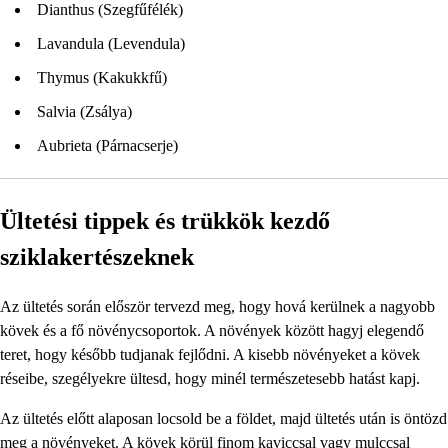
Dianthus (Szegfűfélék)
Lavandula (Levendula)
Thymus (Kakukkfű)
Salvia (Zsálya)
Aubrieta (Párnacserje)
Ültetési tippek és trükkök kezdő
sziklakertészeknek
Az ültetés során először tervezd meg, hogy hová kerülnek a nagyobb
kövek és a fő növénycsoportok. A növények között hagyj elegendő
teret, hogy később tudjanak fejlődni. A kisebb növényeket a kövek
réseibe, szegélyekre ültesd, hogy minél természetesebb hatást kapj.
Az ültetés előtt alaposan locsold be a földet, majd ültetés után is öntözd
meg a növényeket. A kövek körül finom kaviccsal vagy mulccsal