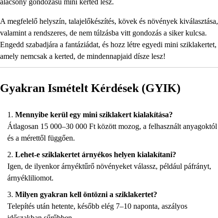
alacsony gondozású mini kerted lesz.
A megfelelő helyszín, talajelőkészítés, kövek és növények kiválasztása,
valamint a rendszeres, de nem túlzásba vitt gondozás a siker kulcsa.
Engedd szabadjára a fantáziádat, és hozz létre egyedi mini sziklakertet,
amely nemcsak a kerted, de mindennapjaid dísze lesz!
Gyakran Ismételt Kérdések (GYIK)
Mennyibe kerül egy mini sziklakert kialakítása?
Átlagosan 15 000–30 000 Ft között mozog, a felhasznált anyagoktól
és a mérettől függően.
Lehet-e sziklakertet árnyékos helyen kialakítani?
Igen, de ilyenkor árnyéktűrő növényeket válassz, például páfrányt,
árnyékliliomot.
Milyen gyakran kell öntözni a sziklakertet?
Telepítés után hetente, később elég 7–10 naponta, aszályos
időszakban sűrűbben.