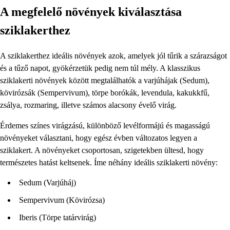
A megfelelő növények kiválasztása
sziklakerthez
A sziklakerthez ideális növények azok, amelyek jól tűrik a szárazságot
és a tűző napot, gyökérzetük pedig nem túl mély. A klasszikus
sziklakerti növények között megtalálhatók a varjúhájak (Sedum),
kövirózsák (Sempervivum), törpe borókák, levendula, kakukkfű,
zsálya, rozmaring, illetve számos alacsony évelő virág.
Érdemes színes virágzású, különböző levélformájú és magasságú
növényeket választani, hogy egész évben változatos legyen a
sziklakert. A növényeket csoportosan, szigetekben ültesd, hogy
természetes hatást keltsenek. Íme néhány ideális sziklakerti növény:
Sedum (Varjúháj)
Sempervivum (Kövirózsa)
Iberis (Törpe tatárvirág)