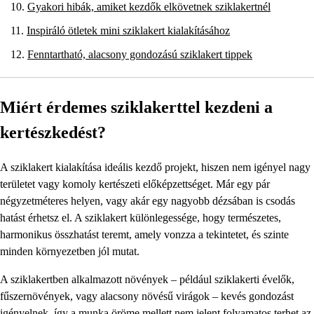
Gyakori hibák, amiket kezdők elkövetnek sziklakertnél
Inspiráló ötletek mini sziklakert kialakításához
Fenntartható, alacsony gondozású sziklakert tippek
Miért érdemes sziklakerttel kezdeni a
kertészkedést?
A sziklakert kialakítása ideális kezdő projekt, hiszen nem igényel nagy
területet vagy komoly kertészeti előképzettséget. Már egy pár
négyzetméteres helyen, vagy akár egy nagyobb dézsában is csodás
hatást érhetsz el. A sziklakert különlegessége, hogy természetes,
harmonikus összhatást teremt, amely vonzza a tekintetet, és szinte
minden környezetben jól mutat.
A sziklakertben alkalmazott növények – például sziklakerti évelők,
fűszernövények, vagy alacsony növésű virágok – kevés gondozást
igényelnek, így a munka öröme mellett nem jelent folyamatos terhet az