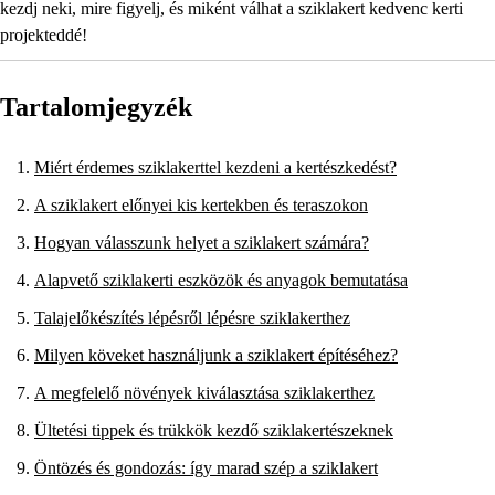
kezdj neki, mire figyelj, és miként válhat a sziklakert kedvenc kerti
projekteddé!
Tartalomjegyzék
Miért érdemes sziklakerttel kezdeni a kertészkedést?
A sziklakert előnyei kis kertekben és teraszokon
Hogyan válasszunk helyet a sziklakert számára?
Alapvető sziklakerti eszközök és anyagok bemutatása
Talajelőkészítés lépésről lépésre sziklakerthez
Milyen köveket használjunk a sziklakert építéséhez?
A megfelelő növények kiválasztása sziklakerthez
Ültetési tippek és trükkök kezdő sziklakertészeknek
Öntözés és gondozás: így marad szép a sziklakert