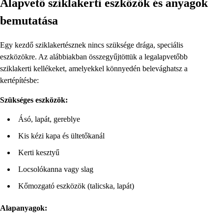
Alapvető sziklakerti eszközök és anyagok
bemutatása
Egy kezdő sziklakertésznek nincs szüksége drága, speciális
eszközökre. Az alábbiakban összegyűjtöttük a legalapvetőbb
sziklakerti kellékeket, amelyekkel könnyedén belevághatsz a
kertépítésbe:
Szükséges eszközök:
Ásó, lapát, gereblye
Kis kézi kapa és ültetőkanál
Kerti kesztyű
Locsolókanna vagy slag
Kőmozgató eszközök (talicska, lapát)
Alapanyagok: