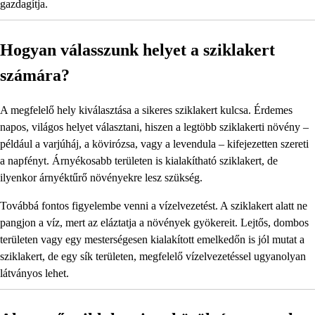
gazdagítja.
Hogyan válasszunk helyet a sziklakert
számára?
A megfelelő hely kiválasztása a sikeres sziklakert kulcsa. Érdemes
napos, világos helyet választani, hiszen a legtöbb sziklakerti növény –
például a varjúháj, a kövirózsa, vagy a levendula – kifejezetten szereti
a napfényt. Árnyékosabb területen is kialakítható sziklakert, de
ilyenkor árnyéktűrő növényekre lesz szükség.
Továbbá fontos figyelembe venni a vízelvezetést. A sziklakert alatt ne
pangjon a víz, mert az eláztatja a növények gyökereit. Lejtős, dombos
területen vagy egy mesterségesen kialakított emelkedőn is jól mutat a
sziklakert, de egy sík területen, megfelelő vízelvezetéssel ugyanolyan
látványos lehet.