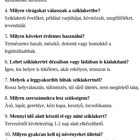
Milyen virágokat válasszak a sziklakertbe?
Sziklakerti évelőket, például varjúhájat, kövirózsát, szegfűféléket,
levendulát.
Milyen köveket érdemes használni?
Természetes bazalt, mészkő, dolomit vagy homokkő a
legideálisabbak.
Lehet sziklakertet dézsában vagy ládában is kialakítani?
Igen, kis helyre is tökéletes, akár erkélyen, teraszon is.
Melyek a leggyakoribb hibák sziklakertnél?
Rossz helyválasztás, túlöntözés, túl sűrű ültetés, nem megfelelő talaj.
Milyen szerszámokra lesz szükségem?
Ásó, lapát, gereblye, kézi kapa, kesztyű, locsolókanna.
Mennyi idő alatt készül el egy mini sziklakert?
Tervezéstől kivitelezésig 1-2 nap alatt elkészíthető.
Milyen gyakran kell új növényeket ültetni?