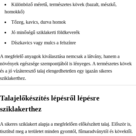
Különböző méretű, természetes kövek (bazalt, mészkő,
homokkő)
Tőzeg, kavics, durva homok
Jó minőségű sziklakerti földkeverék
Díszkavics vagy mulcs a felszínre
A megfelelő anyagok kiválasztása nemcsak a látvány, hanem a
növények egészsége szempontjából is lényeges. A természetes kövek
és a jó vízáteresztő talaj elengedhetetlen egy igazán sikeres
sziklakerthez.
Talajelőkészítés lépésről lépésre
sziklakerthez
A sikeres sziklakert alapja a megfelelően előkészített talaj. Először is,
tisztítsd meg a területet minden gyomtól, fűmaradványtól és kövektől.