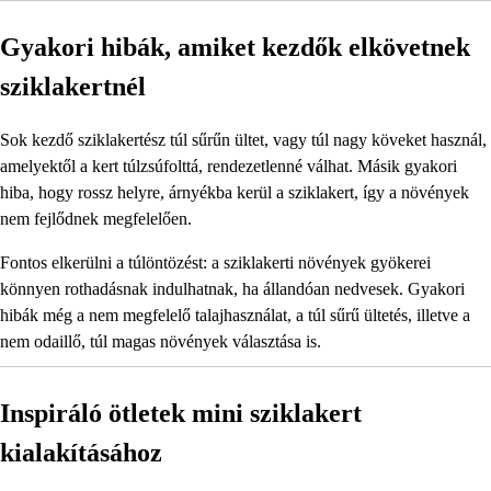
Gyakori hibák, amiket kezdők elkövetnek
sziklakertnél
Sok kezdő sziklakertész túl sűrűn ültet, vagy túl nagy köveket használ,
amelyektől a kert túlzsúfolttá, rendezetlenné válhat. Másik gyakori
hiba, hogy rossz helyre, árnyékba kerül a sziklakert, így a növények
nem fejlődnek megfelelően.
Fontos elkerülni a túlöntözést: a sziklakerti növények gyökerei
könnyen rothadásnak indulhatnak, ha állandóan nedvesek. Gyakori
hibák még a nem megfelelő talajhasználat, a túl sűrű ültetés, illetve a
nem odaillő, túl magas növények választása is.
Inspiráló ötletek mini sziklakert
kialakításához