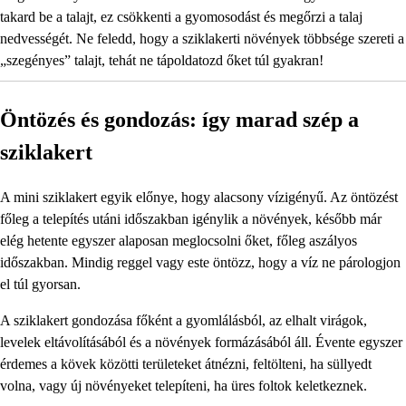
takard be a talajt, ez csökkenti a gyomosodást és megőrzi a talaj
nedvességét. Ne feledd, hogy a sziklakerti növények többsége szereti a
„szegényes” talajt, tehát ne tápoldatozd őket túl gyakran!
Öntözés és gondozás: így marad szép a
sziklakert
A mini sziklakert egyik előnye, hogy alacsony vízigényű. Az öntözést
főleg a telepítés utáni időszakban igénylik a növények, később már
elég hetente egyszer alaposan meglocsolni őket, főleg aszályos
időszakban. Mindig reggel vagy este öntözz, hogy a víz ne párologjon
el túl gyorsan.
A sziklakert gondozása főként a gyomlálásból, az elhalt virágok,
levelek eltávolításából és a növények formázásából áll. Évente egyszer
érdemes a kövek közötti területeket átnézni, feltölteni, ha süllyedt
volna, vagy új növényeket telepíteni, ha üres foltok keletkeznek.