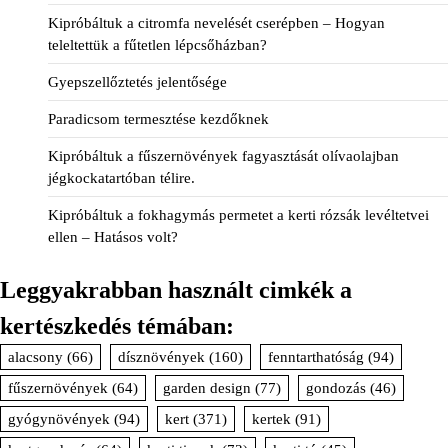
Kipróbáltuk a citromfa nevelését cserépben – Hogyan
teleltettük a fűtetlen lépcsőházban?
Gyepszellőztetés jelentősége
Paradicsom termesztése kezdőknek
Kipróbáltuk a fűszernövények fagyasztását olívaolajban
jégkockatartóban télire.
Kipróbáltuk a fokhagymás permetet a kerti rózsák levéltetvei
ellen – Hatásos volt?
Leggyakrabban használt cimkék a
kertészkedés témában:
alacsony
(66)
dísznövények
(160)
fenntarthatóság
(94)
fűszernövények
(64)
garden design
(77)
gondozás
(46)
gyógynövények
(94)
kert
(371)
kertek
(91)