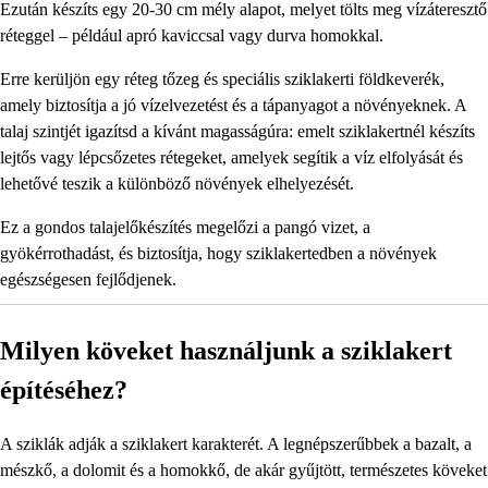
Ezután készíts egy 20-30 cm mély alapot, melyet tölts meg vízáteresztő
réteggel – például apró kaviccsal vagy durva homokkal.
Erre kerüljön egy réteg tőzeg és speciális sziklakerti földkeverék,
amely biztosítja a jó vízelvezetést és a tápanyagot a növényeknek. A
talaj szintjét igazítsd a kívánt magasságúra: emelt sziklakertnél készíts
lejtős vagy lépcsőzetes rétegeket, amelyek segítik a víz elfolyását és
lehetővé teszik a különböző növények elhelyezését.
Ez a gondos talajelőkészítés megelőzi a pangó vizet, a
gyökérrothadást, és biztosítja, hogy sziklakertedben a növények
egészségesen fejlődjenek.
Milyen köveket használjunk a sziklakert
építéséhez?
A sziklák adják a sziklakert karakterét. A legnépszerűbbek a bazalt, a
mészkő, a dolomit és a homokkő, de akár gyűjtött, természetes köveket