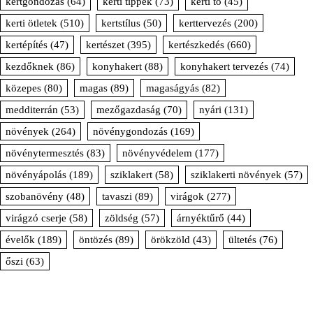
kertgondozás
(64)
kerti tippek
(73)
kerti tó
(45)
kerti ötletek
(510)
kertstílus
(50)
kerttervezés
(200)
kertépítés
(47)
kertészet
(395)
kertészkedés
(660)
kezdőknek
(86)
konyhakert
(88)
konyhakert tervezés
(74)
közepes
(80)
magas
(89)
magaságyás
(82)
medditerrán
(53)
mezőgazdaság
(70)
nyári
(131)
növények
(264)
növénygondozás
(169)
növénytermesztés
(83)
növényvédelem
(177)
növényápolás
(189)
sziklakert
(58)
sziklakerti növények
(57)
szobanövény
(48)
tavaszi
(89)
virágok
(277)
virágzó cserje
(58)
zöldség
(57)
árnyéktűrő
(44)
évelők
(189)
öntözés
(89)
örökzöld
(43)
ültetés
(76)
őszi
(63)