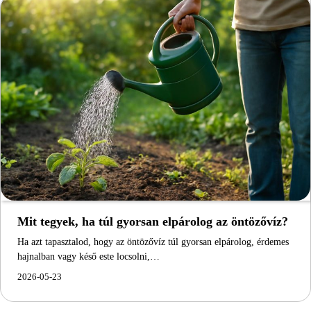
Mit tegyek, ha túl gyorsan elpárolog az öntözővíz?
Ha azt tapasztalod, hogy az öntözővíz túl gyorsan elpárolog, érdemes
hajnalban vagy késő este locsolni,…
2026-05-23