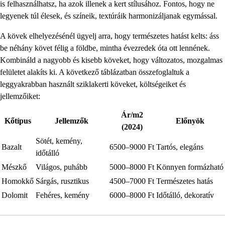
is felhasználhatsz, ha azok illenek a kert stílusához. Fontos, hogy ne
legyenek túl élesek, és színeik, textúráik harmonizáljanak egymással.
A kövek elhelyezésénél ügyelj arra, hogy természetes hatást kelts: áss
be néhány követ félig a földbe, mintha évezredek óta ott lennének.
Kombináld a nagyobb és kisebb köveket, hogy változatos, mozgalmas
felületet alakíts ki. A következő táblázatban összefoglaltuk a
leggyakrabban használt sziklakerti köveket, költségeiket és
jellemzőiket:
Ár/m2
Kőtípus
Jellemzők
Előnyök
(2024)
Sötét, kemény,
Bazalt
6500–9000 Ft
Tartós, elegáns
időtálló
Mészkő
Világos, puhább
5000–8000 Ft
Könnyen formázható
Homokkő
Sárgás, rusztikus
4500–7000 Ft
Természetes hatás
Dolomit
Fehéres, kemény
6000–8000 Ft
Időtálló, dekoratív