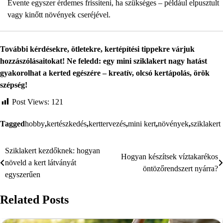
Évente egyszer érdemes frissíteni, ha szükséges – például elpusztult
vagy kinőtt növények cseréjével.
További kérdésekre, ötletekre, kertépítési tippekre várjuk
hozzászólásaitokat! Ne feledd: egy mini sziklakert nagy hatást
gyakorolhat a kerted egészére – kreatív, olcsó kertápolás, örök
szépség!
Post Views:
121
Tagged
hobby
,
kertészkedés
,
kerttervezés
,
mini kert
,
növények
,
sziklakert
Sziklakert kezdőknek: hogyan
Bejegyzés
Hogyan készítsek víztakarékos
növeld a kert látványát
öntözőrendszert nyárra?
navigáció
egyszerűen
Related Posts