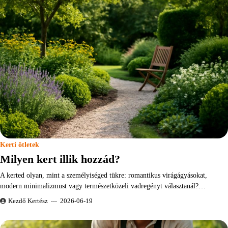
Kerti ötletek
Milyen kert illik hozzád?
A kerted olyan, mint a személyiséged tükre: romantikus virágágyásokat,
modern minimalizmust vagy természetközeli vadregényt választanál?…
Kezdő Kertész
2026-06-19