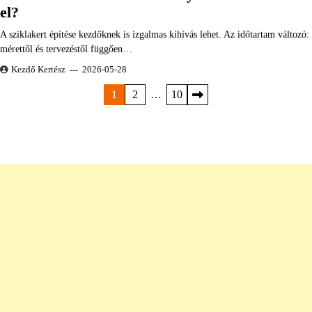
el?
A sziklakert építése kezdőknek is izgalmas kihívás lehet. Az időtartam változó:
mérettől és tervezéstől függően…
Kezdő Kertész
2026-05-28
Bejegyzések
1
2
…
10
lapozása