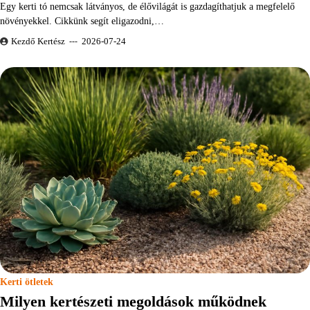
Egy kerti tó nemcsak látványos, de élővilágát is gazdagíthatjuk a megfelelő
növényekkel. Cikkünk segít eligazodni,…
Kezdő Kertész
2026-07-24
Kerti ötletek
Milyen kertészeti megoldások működnek