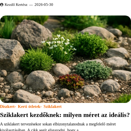
Kezdő Kertész
2026-05-30
Díszkert
Kerti ötletek
Sziklakert
Sziklakert kezdőknek: milyen méret az ideális?
A sziklakert tervezésekor sokan elbizonytalanodnak a megfelelő méret
kiválasztásában. A cikk segít eligazodni, hogy a…