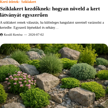
Kerti ötletek
Sziklakert
Sziklakert kezdőknek: hogyan növeld a kert
látványát egyszerűen
A sziklakert remek választás, ha különleges hangulatot szeretnél varázsolni a
kertedbe. Egyszerű lépésekkel és néhány…
Kezdő Kertész
2026-07-02