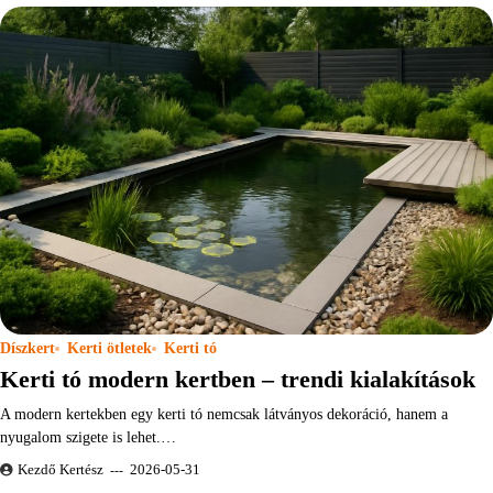
Díszkert
Kerti ötletek
Kerti tó
Kerti tó modern kertben – trendi kialakítások
A modern kertekben egy kerti tó nemcsak látványos dekoráció, hanem a
nyugalom szigete is lehet.…
Kezdő Kertész
2026-05-31