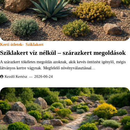
Kerti ötletek
Sziklakert
Sziklakert víz nélkül – szárazkert megoldások
A szárazkert tökéletes megoldás azoknak, akik kevés öntözést igénylő, mégis
látványos kertre vágynak. Megfelelő növényválasztással…
Kezdő Kertész
2026-06-24