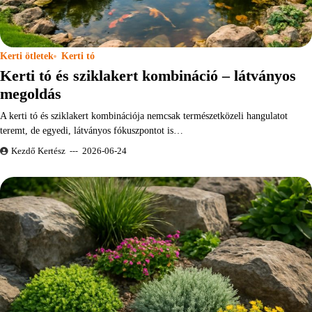
Kerti ötletek
Kerti tó
Kerti tó és sziklakert kombináció – látványos
megoldás
A kerti tó és sziklakert kombinációja nemcsak természetközeli hangulatot
teremt, de egyedi, látványos fókuszpontot is…
Kezdő Kertész
2026-06-24