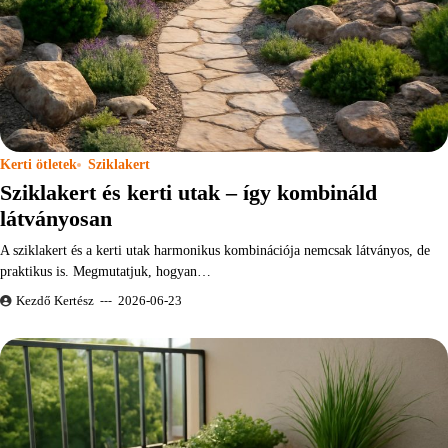
Kerti ötletek
Sziklakert
Sziklakert és kerti utak – így kombináld
látványosan
A sziklakert és a kerti utak harmonikus kombinációja nemcsak látványos, de
praktikus is. Megmutatjuk, hogyan…
Kezdő Kertész
2026-06-23