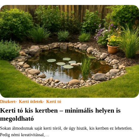
Díszkert
Kerti ötletek
Kerti tó
Kerti tó kis kertben – minimális helyen is
megoldható
Sokan álmodoznak saját kerti tóról, de úgy hiszik, kis kertben ez lehetetlen.
Pedig némi kreativitással,…