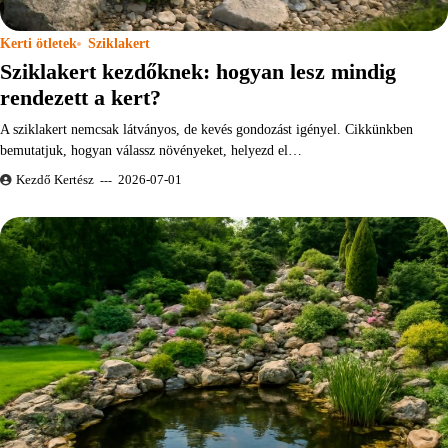
Kerti ötletek
Sziklakert
Sziklakert kezdőknek: hogyan lesz mindig
rendezett a kert?
A sziklakert nemcsak látványos, de kevés gondozást igényel. Cikkünkben
bemutatjuk, hogyan válassz növényeket, helyezd el…
Kezdő Kertész
2026-07-01