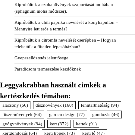
Kipróbáltuk a szobanövények szaporítását mohában
(sphagnum moha módszer).
Kipróbáltuk a chili paprika nevelését a konyhapulton –
Mennyire lett erős a termés?
Kipróbáltuk a citromfa nevelését cserépben – Hogyan
teleltettük a fűtetlen lépcsőházban?
Gyepszellőztetés jelentősége
Paradicsom termesztése kezdőknek
Leggyakrabban használt cimkék a
kertészkedés témában:
alacsony
(66)
dísznövények
(160)
fenntarthatóság
(94)
fűszernövények
(64)
garden design
(77)
gondozás
(46)
gyógynövények
(94)
kert
(372)
kertek
(91)
kertgondozás
(64)
kerti tippek
(73)
kerti tó
(47)