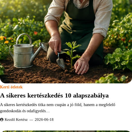
Kerti ötletek
A sikeres kertészkedés 10 alapszabálya
A sikeres kertészkedés titka nem csupán a jó föld, hanem a megfelelő
gondoskodás és odafigyelés…
Kezdő Kertész
2026-06-18