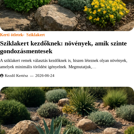
Kerti ötletek
Sziklakert
Sziklakert kezdőknek: növények, amik szinte
gondozásmentesek
A sziklakert remek választás kezdőknek is, hiszen léteznek olyan növények,
amelyek minimális törődést igényelnek. Megmutatjuk,…
Kezdő Kertész
2026-06-24