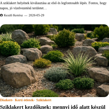
A sziklakert helyének kiválasztása az első és legfontosabb lépés. Fontos, hogy
napos, jó vízelvezetésű területet…
Kezdő Kertész
2026-05-29
Díszkert
Kerti ötletek
Sziklakert
Sziklakert kezdőknek: mennyi idő alatt készül