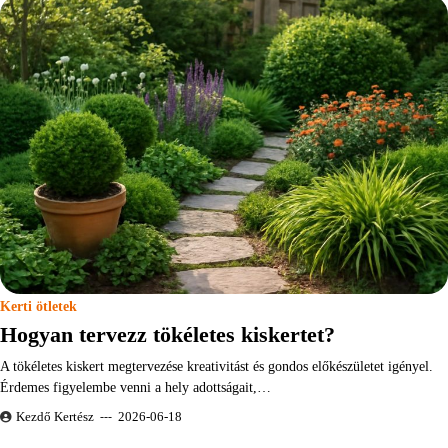
Kerti ötletek
Hogyan tervezz tökéletes kiskertet?
A tökéletes kiskert megtervezése kreativitást és gondos előkészületet igényel.
Érdemes figyelembe venni a hely adottságait,…
Kezdő Kertész
2026-06-18