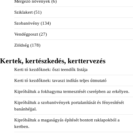
Mérgező növények
(6)
Sziklakert
(51)
Szobanövény
(134)
Vendégposzt
(27)
Zöldség
(178)
Kertek, kertészkedés, kerttervezés
Kerti tó kezdőknek: őszi teendők listája
Kerti tó kezdőknek: tavaszi indítás teljes útmutató
Kipróbáltuk a fokhagyma termesztését cserépben az erkélyen.
Kipróbáltuk a szobanövények portalanítását és fényesítését
banánhéjjal.
Kipróbáltuk a magaságyás építését bontott raklapokból a
kertben.