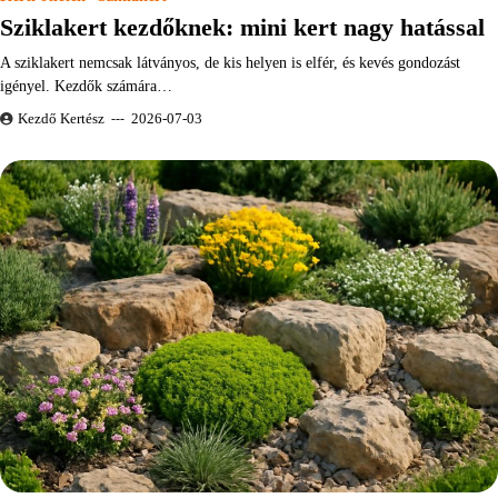
Sziklakert kezdőknek: mini kert nagy hatással
A sziklakert nemcsak látványos, de kis helyen is elfér, és kevés gondozást
igényel. Kezdők számára…
Kezdő Kertész
2026-07-03