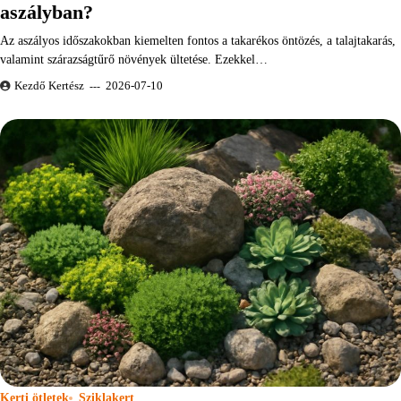
aszályban?
Az aszályos időszakokban kiemelten fontos a takarékos öntözés, a talajtakarás,
valamint szárazságtűrő növények ültetése. Ezekkel…
Kezdő Kertész
2026-07-10
Kerti ötletek
Sziklakert