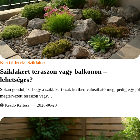
Kerti ötletek
Sziklakert
Sziklakert teraszon vagy balkonon –
lehetséges?
Sokan gondolják, hogy a sziklakert csak kertben valósítható meg, pedig egy jól
megtervezett teraszon vagy…
Kezdő Kertész
2026-06-23