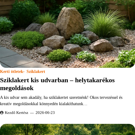
Kerti ötletek
Sziklakert
Sziklakert kis udvarban – helytakarékos
megoldások
A kis udvar sem akadály, ha sziklakertet szeretnénk! Okos tervezéssel és
kreatív megoldásokkal könnyedén kialakíthatunk…
Kezdő Kertész
2026-06-23