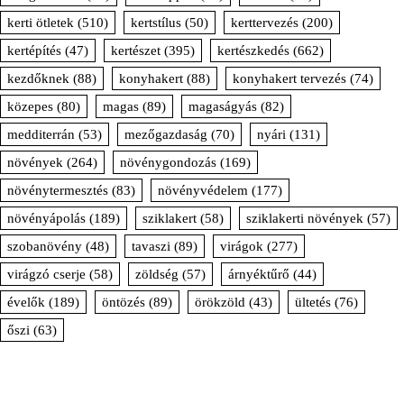
kerti ötletek
(510)
kertstílus
(50)
kerttervezés
(200)
kertépítés
(47)
kertészet
(395)
kertészkedés
(662)
kezdőknek
(88)
konyhakert
(88)
konyhakert tervezés
(74)
közepes
(80)
magas
(89)
magaságyás
(82)
medditerrán
(53)
mezőgazdaság
(70)
nyári
(131)
növények
(264)
növénygondozás
(169)
növénytermesztés
(83)
növényvédelem
(177)
növényápolás
(189)
sziklakert
(58)
sziklakerti növények
(57)
szobanövény
(48)
tavaszi
(89)
virágok
(277)
virágzó cserje
(58)
zöldség
(57)
árnyéktűrő
(44)
évelők
(189)
öntözés
(89)
örökzöld
(43)
ültetés
(76)
őszi
(63)