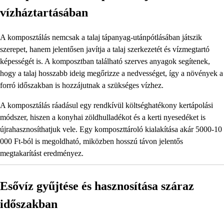
vízháztartásában
A komposztálás nemcsak a talaj tápanyag-utánpótlásában játszik
szerepet, hanem jelentősen javítja a talaj szerkezetét és vízmegtartó
képességét is. A komposztban található szerves anyagok segítenek,
hogy a talaj hosszabb ideig megőrizze a nedvességet, így a növények a
forró időszakban is hozzájutnak a szükséges vízhez.
A komposztálás ráadásul egy rendkívül költséghatékony kertápolási
módszer, hiszen a konyhai zöldhulladékot és a kerti nyesedéket is
újrahasznosíthatjuk vele. Egy komposzttároló kialakítása akár 5000-10
000 Ft-ból is megoldható, miközben hosszú távon jelentős
megtakarítást eredményez.
Esővíz gyűjtése és hasznosítása száraz
időszakban