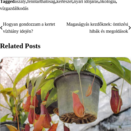
Tagged
aszály
,
fenntarthatóság
,
kertészet
,
nyári időjárás
,
ökológia
,
vízgazdálkodás
Hogyan gondozzam a kertet
Magaságyás kezdőknek: öntözési
Bejegyzés
vízhiány idején?
hibák és megoldások
navigáció
Related Posts