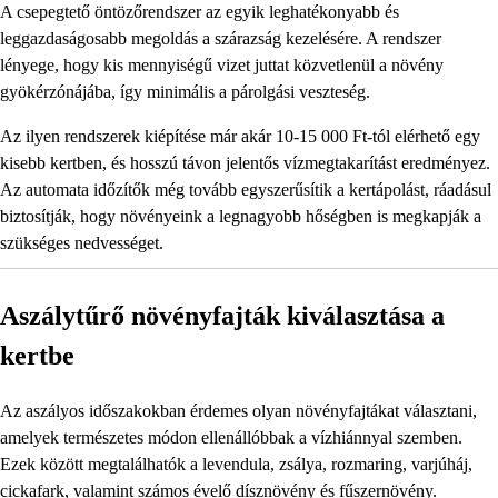
A csepegtető öntözőrendszer az egyik leghatékonyabb és
leggazdaságosabb megoldás a szárazság kezelésére. A rendszer
lényege, hogy kis mennyiségű vizet juttat közvetlenül a növény
gyökérzónájába, így minimális a párolgási veszteség.
Az ilyen rendszerek kiépítése már akár 10-15 000 Ft-tól elérhető egy
kisebb kertben, és hosszú távon jelentős vízmegtakarítást eredményez.
Az automata időzítők még tovább egyszerűsítik a kertápolást, ráadásul
biztosítják, hogy növényeink a legnagyobb hőségben is megkapják a
szükséges nedvességet.
Aszálytűrő növényfajták kiválasztása a
kertbe
Az aszályos időszakokban érdemes olyan növényfajtákat választani,
amelyek természetes módon ellenállóbbak a vízhiánnyal szemben.
Ezek között megtalálhatók a levendula, zsálya, rozmaring, varjúháj,
cickafark, valamint számos évelő dísznövény és fűszernövény.