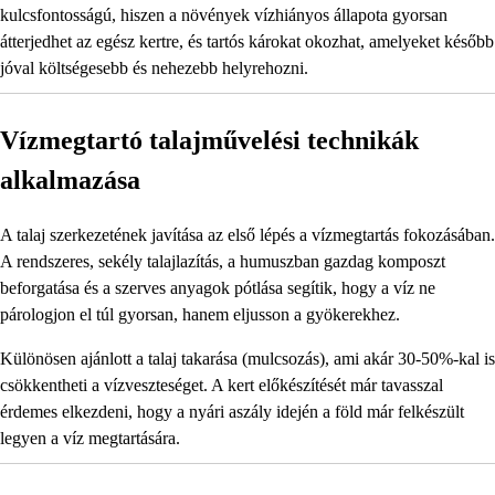
kulcsfontosságú, hiszen a növények vízhiányos állapota gyorsan
átterjedhet az egész kertre, és tartós károkat okozhat, amelyeket később
jóval költségesebb és nehezebb helyrehozni.
Vízmegtartó talajművelési technikák
alkalmazása
A talaj szerkezetének javítása az első lépés a vízmegtartás fokozásában.
A rendszeres, sekély talajlazítás, a humuszban gazdag komposzt
beforgatása és a szerves anyagok pótlása segítik, hogy a víz ne
párologjon el túl gyorsan, hanem eljusson a gyökerekhez.
Különösen ajánlott a talaj takarása (mulcsozás), ami akár 30-50%-kal is
csökkentheti a vízveszteséget. A kert előkészítését már tavasszal
érdemes elkezdeni, hogy a nyári aszály idején a föld már felkészült
legyen a víz megtartására.