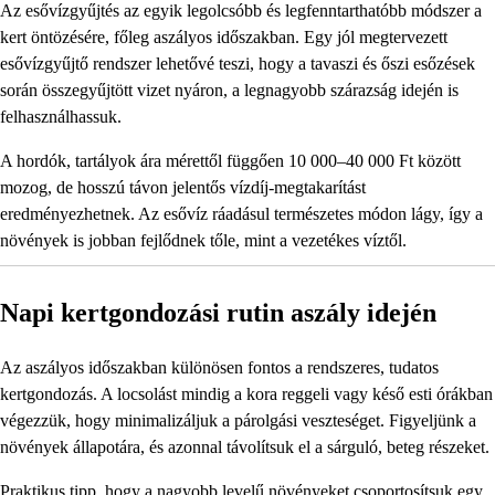
Az esővízgyűjtés az egyik legolcsóbb és legfenntarthatóbb módszer a
kert öntözésére, főleg aszályos időszakban. Egy jól megtervezett
esővízgyűjtő rendszer lehetővé teszi, hogy a tavaszi és őszi esőzések
során összegyűjtött vizet nyáron, a legnagyobb szárazság idején is
felhasználhassuk.
A hordók, tartályok ára mérettől függően 10 000–40 000 Ft között
mozog, de hosszú távon jelentős vízdíj-megtakarítást
eredményezhetnek. Az esővíz ráadásul természetes módon lágy, így a
növények is jobban fejlődnek tőle, mint a vezetékes víztől.
Napi kertgondozási rutin aszály idején
Az aszályos időszakban különösen fontos a rendszeres, tudatos
kertgondozás. A locsolást mindig a kora reggeli vagy késő esti órákban
végezzük, hogy minimalizáljuk a párolgási veszteséget. Figyeljünk a
növények állapotára, és azonnal távolítsuk el a sárguló, beteg részeket.
Praktikus tipp, hogy a nagyobb levelű növényeket csoportosítsuk egy