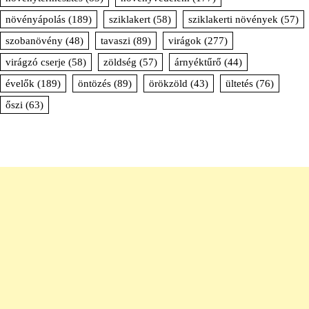
növényápolás
(189)
sziklakert
(58)
sziklakerti növények
(57)
szobanövény
(48)
tavaszi
(89)
virágok
(277)
virágzó cserje
(58)
zöldség
(57)
árnyéktűrő
(44)
évelők
(189)
öntözés
(89)
örökzöld
(43)
ültetés
(76)
őszi
(63)