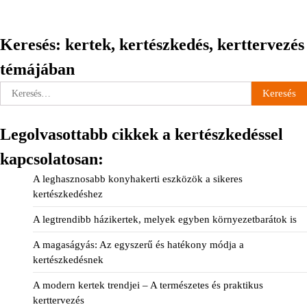
Keresés: kertek, kertészkedés, kerttervezés
témájában
Keresés:
Legolvasottabb cikkek a kertészkedéssel
kapcsolatosan:
A leghasznosabb konyhakerti eszközök a sikeres
kertészkedéshez
A legtrendibb házikertek, melyek egyben környezetbarátok is
A magaságyás: Az egyszerű és hatékony módja a
kertészkedésnek
A modern kertek trendjei – A természetes és praktikus
kerttervezés