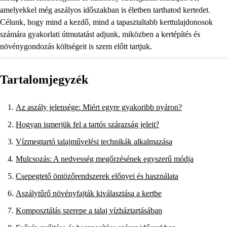
amelyekkel még aszályos időszakban is életben tarthatod kertedet.
Célunk, hogy mind a kezdő, mind a tapasztaltabb kerttulajdonosok
számára gyakorlati útmutatást adjunk, miközben a kertépítés és
növénygondozás költségeit is szem előtt tartjuk.
Tartalomjegyzék
Az aszály jelensége: Miért egyre gyakoribb nyáron?
Hogyan ismerjük fel a tartós szárazság jeleit?
Vízmegtartó talajművelési technikák alkalmazása
Mulcsozás: A nedvesség megőrzésének egyszerű módja
Csepegtető öntözőrendszerek előnyei és használata
Aszálytűrő növényfajták kiválasztása a kertbe
Komposztálás szerepe a talaj vízháztartásában