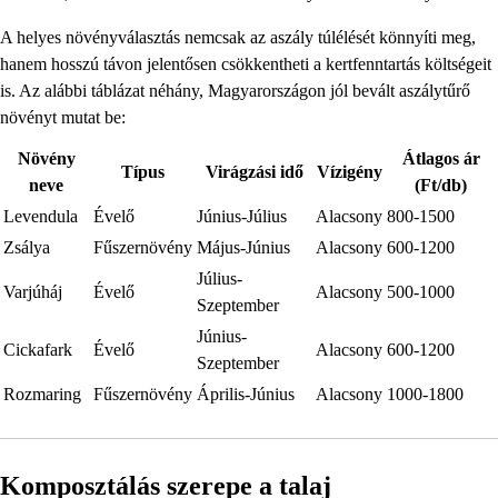
A helyes növényválasztás nemcsak az aszály túlélését könnyíti meg,
hanem hosszú távon jelentősen csökkentheti a kertfenntartás költségeit
is. Az alábbi táblázat néhány, Magyarországon jól bevált aszálytűrő
növényt mutat be:
Növény
Átlagos ár
Típus
Virágzási idő
Vízigény
neve
(Ft/db)
Levendula
Évelő
Június-Július
Alacsony
800-1500
Zsálya
Fűszernövény
Május-Június
Alacsony
600-1200
Július-
Varjúháj
Évelő
Alacsony
500-1000
Szeptember
Június-
Cickafark
Évelő
Alacsony
600-1200
Szeptember
Rozmaring
Fűszernövény
Április-Június
Alacsony
1000-1800
Komposztálás szerepe a talaj