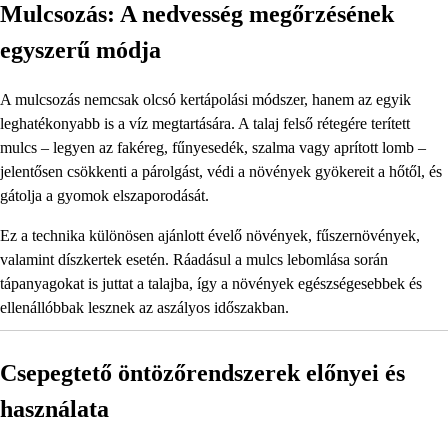
Mulcsozás: A nedvesség megőrzésének
egyszerű módja
A mulcsozás nemcsak olcsó kertápolási módszer, hanem az egyik
leghatékonyabb is a víz megtartására. A talaj felső rétegére terített
mulcs – legyen az fakéreg, fűnyesedék, szalma vagy aprított lomb –
jelentősen csökkenti a párolgást, védi a növények gyökereit a hőtől, és
gátolja a gyomok elszaporodását.
Ez a technika különösen ajánlott évelő növények, fűszernövények,
valamint díszkertek esetén. Ráadásul a mulcs lebomlása során
tápanyagokat is juttat a talajba, így a növények egészségesebbek és
ellenállóbbak lesznek az aszályos időszakban.
Csepegtető öntözőrendszerek előnyei és
használata