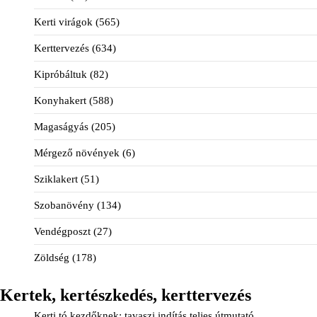
Kerti virágok
(565)
Kerttervezés
(634)
Kipróbáltuk
(82)
Konyhakert
(588)
Magaságyás
(205)
Mérgező növények
(6)
Sziklakert
(51)
Szobanövény
(134)
Vendégposzt
(27)
Zöldség
(178)
Kertek, kertészkedés, kerttervezés
Kerti tó kezdőknek: tavaszi indítás teljes útmutató