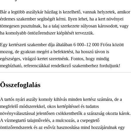
Bár a legtöbb aszálykár házilag is kezelhető, vannak helyzetek, amikor
érdemes szakember segítségét kérni. Ilyen lehet, ha a kert növényei
tömegesen pusztulnak, ha a talaj szerkezete súlyosan károsodott, vagy
ha komolyabb öntözőrendszer kiépítését tervezzük.
Egy kertészeti szakember díja általában 6 000–12 000 Ft/óra között
mozog, de gyakran megéri a befektetést, ha hosszú távon is
egészséges, virágzó kertet szeretnénk. Fontos, hogy mindig
megbízható, referenciákkal rendelkező szakemberhez forduljunk!
Összefoglalás
A tartós nyári aszály komoly kihívás minden kertész számára, de a
megfelelő módszerekkel, okos kertépítéssel és tudatos
növényválasztással jelentősen csökkenthetők a szárazság okozta károk.
A vízmegtartó talajművelés, a mulcsozás, a csepegtető
öntözőrendszerek és az esővíz hasznosítása mind hozzájárulnak egy