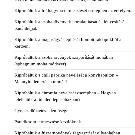
Kipróbáltuk a fokhagyma termesztését cserépben az erkélyen.
Kipróbáltuk a szobanövények portalanítását és fényesítését
banánhéjjal.
Kipróbáltuk a magaságyás építését bontott raklapokból a
kertben.
Kipróbáltuk a szobanövények szaporítását mohában
(sphagnum moha módszer).
Kipróbáltuk a chili paprika nevelését a konyhapulton –
Mennyire lett erős a termés?
Kipróbáltuk a citromfa nevelését cserépben – Hogyan
teleltettük a fűtetlen lépcsőházban?
Gyepszellőztetés jelentősége
Paradicsom termesztése kezdőknek
Kipróbáltuk a fűszernövények fagyasztását olívaolajban