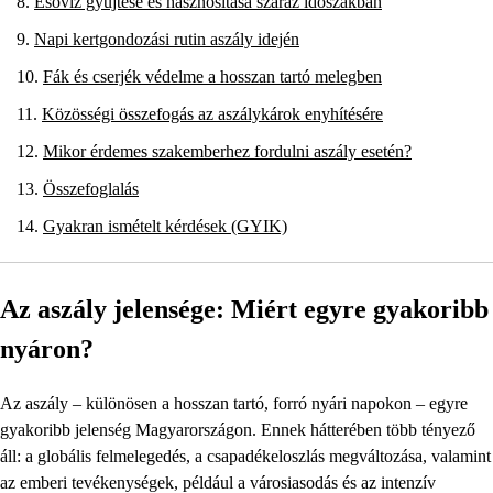
Esővíz gyűjtése és hasznosítása száraz időszakban
Napi kertgondozási rutin aszály idején
Fák és cserjék védelme a hosszan tartó melegben
Közösségi összefogás az aszálykárok enyhítésére
Mikor érdemes szakemberhez fordulni aszály esetén?
Összefoglalás
Gyakran ismételt kérdések (GYIK)
Az aszály jelensége: Miért egyre gyakoribb
nyáron?
Az aszály – különösen a hosszan tartó, forró nyári napokon – egyre
gyakoribb jelenség Magyarországon. Ennek hátterében több tényező
áll: a globális felmelegedés, a csapadékeloszlás megváltozása, valamint
az emberi tevékenységek, például a városiasodás és az intenzív