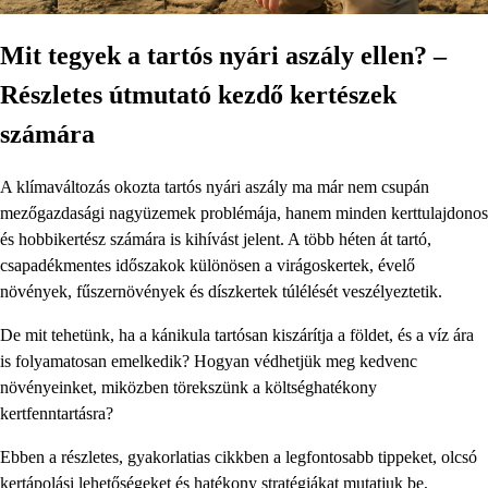
Mit tegyek a tartós nyári aszály ellen? –
Részletes útmutató kezdő kertészek
számára
A klímaváltozás okozta tartós nyári aszály ma már nem csupán
mezőgazdasági nagyüzemek problémája, hanem minden kerttulajdonos
és hobbikertész számára is kihívást jelent. A több héten át tartó,
csapadékmentes időszakok különösen a virágoskertek, évelő
növények, fűszernövények és díszkertek túlélését veszélyeztetik.
De mit tehetünk, ha a kánikula tartósan kiszárítja a földet, és a víz ára
is folyamatosan emelkedik? Hogyan védhetjük meg kedvenc
növényeinket, miközben törekszünk a költséghatékony
kertfenntartásra?
Ebben a részletes, gyakorlatias cikkben a legfontosabb tippeket, olcsó
kertápolási lehetőségeket és hatékony stratégiákat mutatjuk be,