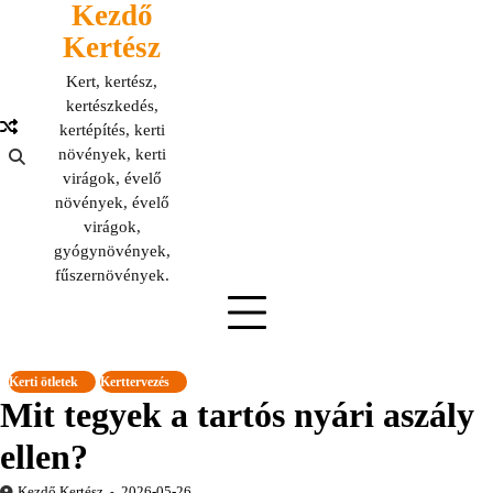
Kezdő
Skip
to
Kertész
content
Kert, kertész,
kertészkedés,
kertépítés, kerti
növények, kerti
virágok, évelő
növények, évelő
virágok,
gyógynövények,
fűszernövények.
Kerti ötletek
Kerttervezés
Mit tegyek a tartós nyári aszály
ellen?
Kezdő Kertész
2026-05-26