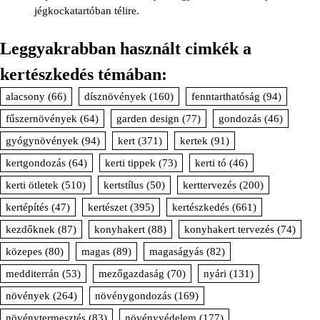
jégkockatartóban télire.
Leggyakrabban használt cimkék a
kertészkedés témában:
alacsony
(66)
dísznövények
(160)
fenntarthatóság
(94)
fűszernövények
(64)
garden design
(77)
gondozás
(46)
gyógynövények
(94)
kert
(371)
kertek
(91)
kertgondozás
(64)
kerti tippek
(73)
kerti tó
(46)
kerti ötletek
(510)
kertstílus
(50)
kerttervezés
(200)
kertépítés
(47)
kertészet
(395)
kertészkedés
(661)
kezdőknek
(87)
konyhakert
(88)
konyhakert tervezés
(74)
közepes
(80)
magas
(89)
magaságyás
(82)
medditerrán
(53)
mezőgazdaság
(70)
nyári
(131)
növények
(264)
növénygondozás
(169)
növénytermesztés
(83)
növényvédelem
(177)