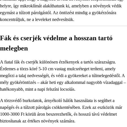
helyre, így mikroklímát alakíthatunk ki, amelyben a növények védik
egymást a túlzott párolgástól. Az öntözést mindig a gyökérzónára
koncentráljuk, ne a leveleket nedvesítsük.
Fák és cserjék védelme a hosszan tartó
melegben
A fiatal fák és cserjék különösen érzékenyek a tartós szárazságra.
Érdemes a törzs köré 5-10 cm vastag mulcsréteget teríteni, amely
megőrzi a talaj nedvességét, és védi a gyökereket a túlmelegedéstől. A
mély gyökéröntözés – akár heti egy alkalommal nagyobb vízadaggal –
hatékonyabb, mint a napi felszíni locsolás.
A törzsvédő burkolatok, árnyékoló hálók használata is segíthet a
napégés és a túlzott párolgás csökkentésében. Ezek az eszközök már
1000-3000 Ft körüli áron beszerezhetők, és hosszú távú védelmet
biztosítanak az értékes növények számára.