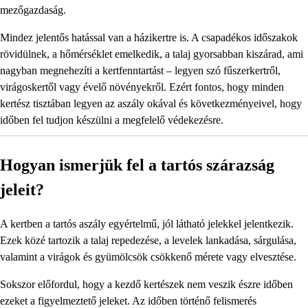
mezőgazdaság.
Mindez jelentős hatással van a házikertre is. A csapadékos időszakok
rövidülnek, a hőmérséklet emelkedik, a talaj gyorsabban kiszárad, ami
nagyban megnehezíti a kertfenntartást – legyen szó fűszerkertről,
virágoskertől vagy évelő növényekről. Ezért fontos, hogy minden
kertész tisztában legyen az aszály okával és következményeivel, hogy
időben fel tudjon készülni a megfelelő védekezésre.
Hogyan ismerjük fel a tartós szárazság
jeleit?
A kertben a tartós aszály egyértelmű, jól látható jelekkel jelentkezik.
Ezek közé tartozik a talaj repedezése, a levelek lankadása, sárgulása,
valamint a virágok és gyümölcsök csökkenő mérete vagy elvesztése.
Sokszor előfordul, hogy a kezdő kertészek nem veszik észre időben
ezeket a figyelmeztető jeleket. Az időben történő felismerés