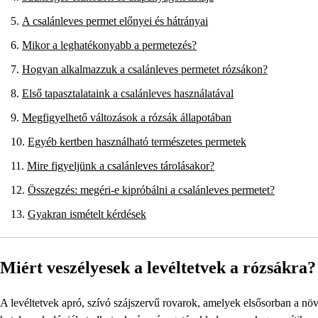
A csalánleves permet előnyei és hátrányai
Mikor a leghatékonyabb a permetezés?
Hogyan alkalmazzuk a csalánleves permetet rózsákon?
Első tapasztalataink a csalánleves használatával
Megfigyelhető változások a rózsák állapotában
Egyéb kertben használható természetes permetek
Mire figyeljünk a csalánleves tárolásakor?
Összegzés: megéri-e kipróbálni a csalánleves permetet?
Gyakran ismételt kérdések
Miért veszélyesek a levéltetvek a rózsákra?
A levéltetvek apró, szívó szájszervű rovarok, amelyek elsősorban a növé