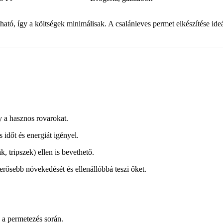
ató, így a költségek minimálisak. A csalánleves permet elkészítése ideá
gy a hasznos rovarokat.
 időt és energiát igényel.
, tripszek) ellen is bevethető.
erősebb növekedését és ellenállóbbá teszi őket.
ó a permetezés során.