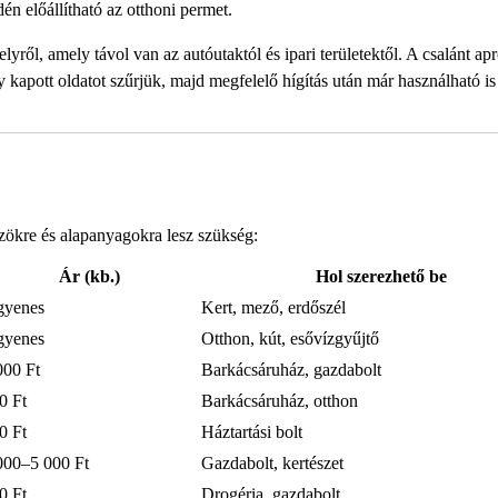
n előállítható az otthoni permet.
helyről, amely távol van az autóutaktól és ipari területektől. A csalánt ap
y kapott oldatot szűrjük, majd megfelelő hígítás után már használható is
zökre és alapanyagokra lesz szükség:
Ár (kb.)
Hol szerezhető be
gyenes
Kert, mező, erdőszél
gyenes
Otthon, kút, esővízgyűjtő
000 Ft
Barkácsáruház, gazdabolt
0 Ft
Barkácsáruház, otthon
0 Ft
Háztartási bolt
000–5 000 Ft
Gazdabolt, kertészet
0 Ft
Drogéria, gazdabolt