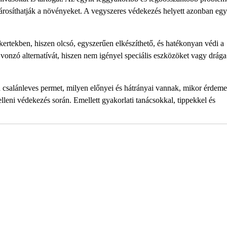
árosíthatják a növényeket. A vegyszeres védekezés helyett azonban eg
kertekben, hiszen olcsó, egyszerűen elkészíthető, és hatékonyan védi a
vonzó alternatívát, hiszen nem igényel speciális eszközöket vagy drága
a csalánleves permet, milyen előnyei és hátrányai vannak, mikor érdeme
lleni védekezés során. Emellett gyakorlati tanácsokkal, tippekkel és