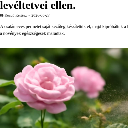
levéltetvei ellen.
Kezdő Kertész
2026-06-27
A csalánleves permetet saját kezűleg készítettük el, majd kipróbáltuk 
a növények egészségesek maradtak.