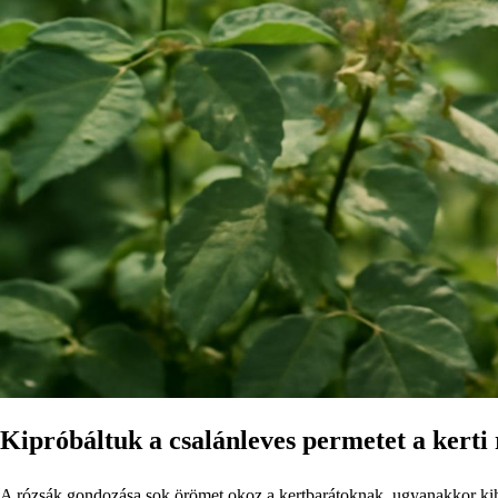
Kipróbáltuk a csalánleves permetet a kerti r
A rózsák gondozása sok örömet okoz a kertbarátoknak, ugyanakkor kihí