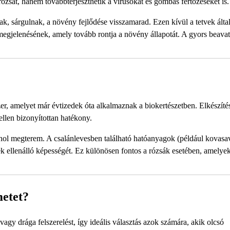
ózsát, hanem továbbterjeszthetik a vírusokat és gombás fertőzéseket is.
nak, sárgulnak, a növény fejlődése visszamarad. Ezen kívül a tetvek álta
egjelenésének, amely tovább rontja a növény állapotát. A gyors beava
r, amelyet már évtizedek óta alkalmaznak a biokertészetben. Elkészíté
ellen bizonyítottan hatékony.
hol megterem. A csalánlevesben található hatóanyagok (például kovasav
ek ellenálló képességét. Ez különösen fontos a rózsák esetében, amelye
metet?
agy drága felszerelést, így ideális választás azok számára, akik olcsó