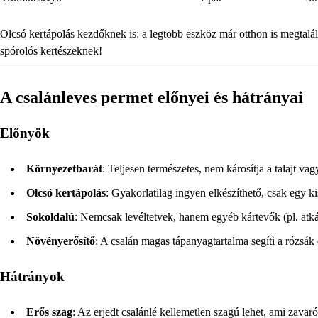
Olcsó kertápolás kezdőknek is: a legtöbb eszköz már otthon is megtalálh
spórolós kertészeknek!
A csalánleves permet előnyei és hátrányai
Előnyök
Környezetbarát
: Teljesen természetes, nem károsítja a talajt va
Olcsó kertápolás
: Gyakorlatilag ingyen elkészíthető, csak egy kis
Sokoldalú
: Nemcsak levéltetvek, hanem egyéb kártevők (pl. atkák
Növényerősítő
: A csalán magas tápanyagtartalma segíti a rózsák 
Hátrányok
Erős szag
: Az erjedt csalánlé kellemetlen szagú lehet, ami zavar