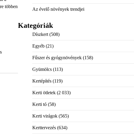
yre többen
Az évelő növények trendjei
Kategóriák
Díszkert
(508)
Egyéb
(21)
s
Fűszer és gyógynövények
(158)
Gyümölcs
(113)
Kertépítés
(119)
Kerti ötletek
(2 033)
Kerti tó
(58)
Kerti virágok
(565)
Kerttervezés
(634)