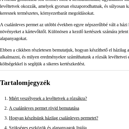
levéltetvek okozzák, amelyek gyorsan elszaporodhatnak, és súlyosan k
keresnek természetes, környezetbarát megoldásokat.
A csalánleves permet az utóbbi években egyre népszerűbbé vált a házi 
növényeket a kártevőktől. Különösen a kezdő kertészek számára jelent 
alapanyagokat.
Ebben a cikkben részletesen bemutatjuk, hogyan készíthető el házilag 
alkalmazni, és milyen eredményekre számíthatunk a rózsák levéltetvei e
költségekkel is segítjük a sikeres kertészkedést.
Tartalomjegyzék
Miért veszélyesek a levéltetvek a rózsákra?
A csalánleves permet rövid bemutatása
Hogyan készítsünk házilag csalánleves permetet?
Szükséges eszközök és alapanyagok listája