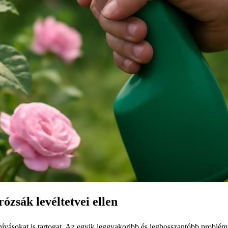
ózsák levéltetvei ellen
vásokat is tartogat. Az egyik leggyakoribb és legbosszantóbb problém