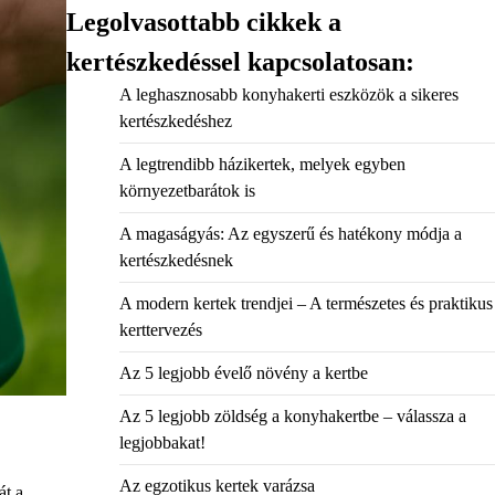
Legolvasottabb cikkek a
kertészkedéssel kapcsolatosan:
A leghasznosabb konyhakerti eszközök a sikeres
kertészkedéshez
A legtrendibb házikertek, melyek egyben
környezetbarátok is
A magaságyás: Az egyszerű és hatékony módja a
kertészkedésnek
A modern kertek trendjei – A természetes és praktikus
kerttervezés
Az 5 legjobb évelő növény a kertbe
Az 5 legjobb zöldség a konyhakertbe – válassza a
legjobbakat!
Az egzotikus kertek varázsa
át a