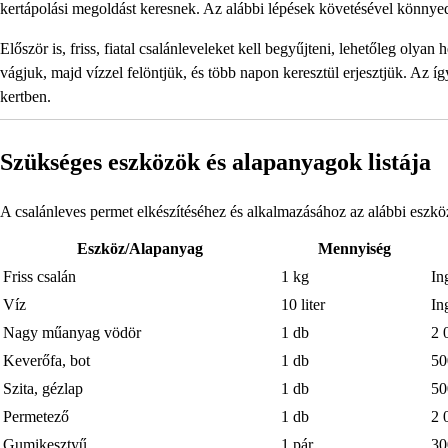
kertápolási megoldást keresnek. Az alábbi lépések követésével könnyedé
Először is, friss, fiatal csalánleveleket kell begyűjteni, lehetőleg olyan 
vágjuk, majd vízzel felöntjük, és több napon keresztül erjesztjük. Az íg
kertben.
Szükséges eszközök és alapanyagok listája
A csalánleves permet elkészítéséhez és alkalmazásához az alábbi eszkö
Eszköz/Alapanyag
Mennyiség
Friss csalán
1 kg
In
Víz
10 liter
In
Nagy műanyag vödör
1 db
2 
Keverőfa, bot
1 db
50
Szita, gézlap
1 db
50
Permetező
1 db
2 
Gumikesztyű
1 pár
30