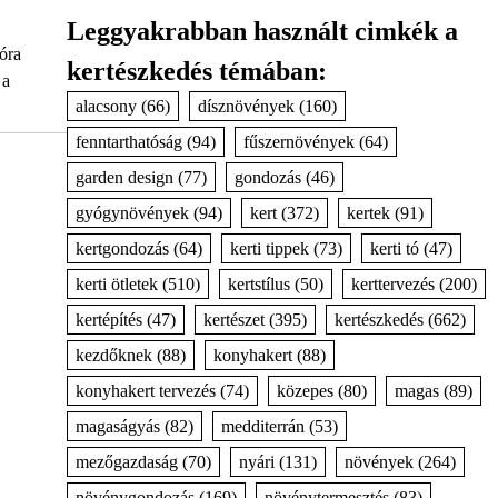
Leggyakrabban használt cimkék a
róra
kertészkedés témában:
 a
alacsony
(66)
dísznövények
(160)
fenntarthatóság
(94)
fűszernövények
(64)
garden design
(77)
gondozás
(46)
gyógynövények
(94)
kert
(372)
kertek
(91)
kertgondozás
(64)
kerti tippek
(73)
kerti tó
(47)
kerti ötletek
(510)
kertstílus
(50)
kerttervezés
(200)
kertépítés
(47)
kertészet
(395)
kertészkedés
(662)
kezdőknek
(88)
konyhakert
(88)
konyhakert tervezés
(74)
közepes
(80)
magas
(89)
magaságyás
(82)
medditerrán
(53)
mezőgazdaság
(70)
nyári
(131)
növények
(264)
növénygondozás
(169)
növénytermesztés
(83)