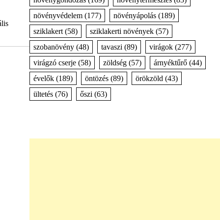
növényvédelem
(177)
növényápolás
(189)
lis
sziklakert
(58)
sziklakerti növények
(57)
szobanövény
(48)
tavaszi
(89)
virágok
(277)
virágzó cserje
(58)
zöldség
(57)
árnyéktűrő
(44)
évelők
(189)
öntözés
(89)
örökzöld
(43)
ültetés
(76)
őszi
(63)