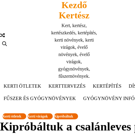
Kezdő
Skip
to
Kertész
content
Kert, kertész,
kertészkedés, kertépítés,
kerti növények, kerti
virágok, évelő
növények, évelő
virágok,
gyógynövények,
fűszernövények.
KERTI ÖTLETEK
KERTTERVEZÉS
KERTÉPÍTÉS
DÍ
FŰSZER ÉS GYÓGYNÖVÉNYEK
GYÓGYNÖVÉNY INF
Kerti ötletek
Kerti virágok
Kipróbáltuk
Kipróbáltuk a csalánleves 