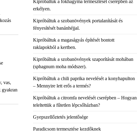
Kipróbáltuk a fokhagyma termesztését cserépben az
erkélyen.
l
tkozás
Kipróbáltuk a szobanövények portalanítását és
fényesítését banánhéjjal.
Kipróbáltuk a magaságyás építését bontott
raklapokból a kertben.
Kipróbáltuk a szobanövények szaporítását mohában
se
(sphagnum moha módszer).
Kipróbáltuk a chili paprika nevelését a konyhapulton
, vas,
– Mennyire lett erős a termés?
k gyakran
Kipróbáltuk a citromfa nevelését cserépben – Hogyan
teleltettük a fűtetlen lépcsőházban?
Gyepszellőztetés jelentősége
Paradicsom termesztése kezdőknek