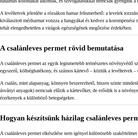
hatalmas kolóniákat alkotnak, és szívogatásukkal nemcsak gyengítik a r
A levéltetvek jelenléte a rózsákon hamar felismerhető: a levelek torzul
kiválasztott mézharmat vonzza a hangyákat és kedvez a korompenész m
tehát elengedhetetlen a virágok egészségének megőrzése érdekében.
A csalánleves permet rövid bemutatása
A csalánleves permet az egyik legismertebb természetes növényvédő sze
egyszerű, költséghatékony, és számos kártevő – köztük a levéltetvek – 
A csalán, mint alapanyag, könnyen beszerezhető, hiszen szinte minden
ásványi anyagok) nemcsak elűzik a kártevőket, de erősítik is a növény
érzékenyek a különböző betegségekre.
Hogyan készítsünk házilag csalánleves per
A csalánleves permet elkészítése nem igényel különösebb szakértelmet v