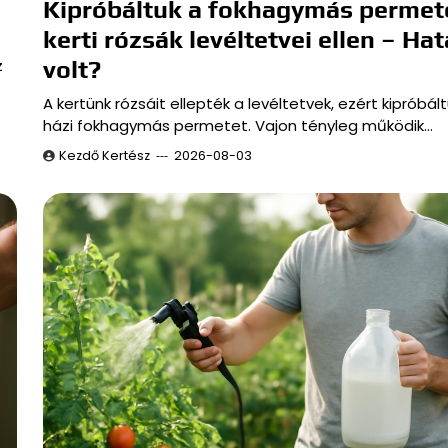
Kipróbáltuk a fokhagymás permet
kerti rózsák levéltetvei ellen – Ha
z
volt?
A kertünk rózsáit ellepték a levéltetvek, ezért kipróbál
házi fokhagymás permetet. Vajon tényleg működik…
Kezdő Kertész
2026-08-03