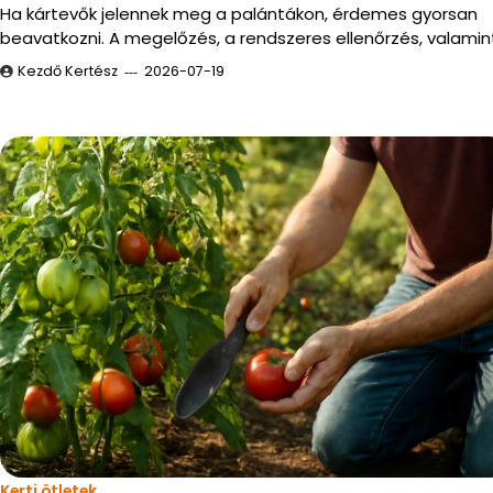
Ha kártevők jelennek meg a palántákon, érdemes gyorsan
beavatkozni. A megelőzés, a rendszeres ellenőrzés, valamin
Kezdő Kertész
2026-07-19
Kerti ötletek