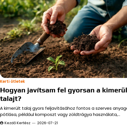
Kerti ötletek
Hogyan javítsam fel gyorsan a kimerül
talajt?
A kimerült talaj gyors feljavításához fontos a szerves anyag
pótlása, például komposzt vagy zöldtrágya használata,…
Kezdő Kertész
2026-07-21