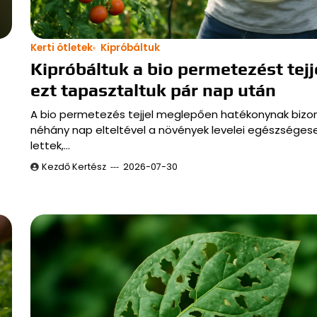
Kerti ötletek
Kipróbáltuk
Kipróbáltuk a bio permetezést tejj
ezt tapasztaltuk pár nap után
A bio permetezés tejjel meglepően hatékonynak bizon
néhány nap elteltével a növények levelei egészsége
lettek,…
Kezdő Kertész
2026-07-30