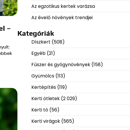
Az egzotikus kertek varázsa
Az évelő növények trendjei
el –
Kategóriák
Díszkert
(508)
yult:
Egyéb
(21)
sebbek
Fűszer és gyógynövények
(158)
Gyümölcs
(113)
Kertépítés
(119)
Kerti ötletek
(2 029)
Kerti tó
(56)
Kerti virágok
(565)