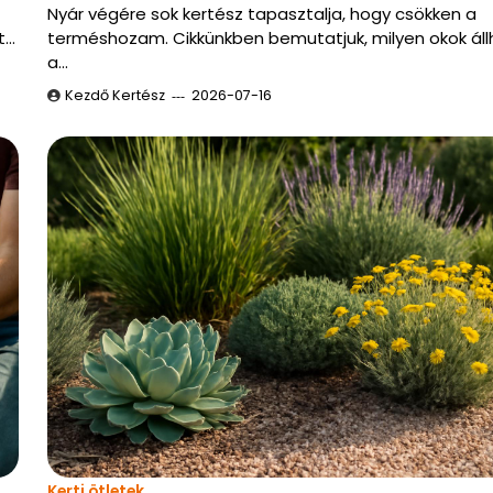
Nyár végére sok kertész tapasztalja, hogy csökken a
t…
terméshozam. Cikkünkben bemutatjuk, milyen okok ál
a…
Kezdő Kertész
2026-07-16
Kerti ötletek