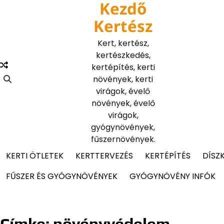
Kezdő
Skip
to
Kertész
content
Kert, kertész,
kertészkedés,
kertépítés, kerti
növények, kerti
virágok, évelő
növények, évelő
virágok,
gyógynövények,
fűszernövények.
KERTI ÖTLETEK
KERTTERVEZÉS
KERTÉPÍTÉS
DÍSZ
FŰSZER ÉS GYÓGYNÖVÉNYEK
GYÓGYNÖVÉNY INFÓK
Címke:
növényvédelem