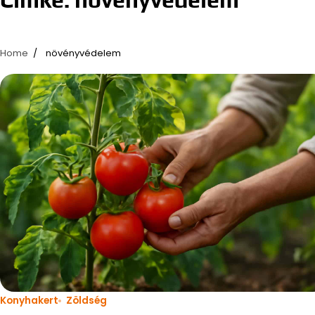
Home
növényvédelem
Konyhakert
Zöldség