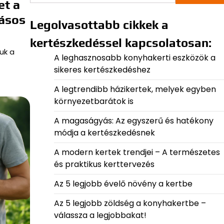
et a
tásos
Legolvasottabb cikkek a
kertészkedéssel kapcsolatosan:
tuk a
A leghasznosabb konyhakerti eszközök a
sikeres kertészkedéshez
A legtrendibb házikertek, melyek egyben
környezetbarátok is
A magaságyás: Az egyszerű és hatékony
módja a kertészkedésnek
A modern kertek trendjei – A természetes
és praktikus kerttervezés
Az 5 legjobb évelő növény a kertbe
Az 5 legjobb zöldség a konyhakertbe –
válassza a legjobbakat!