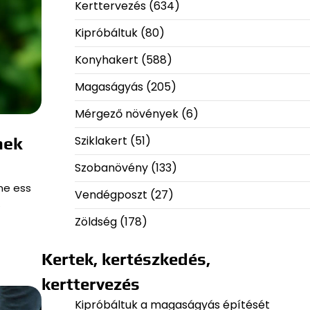
Kerttervezés
(634)
Kipróbáltuk
(80)
Konyhakert
(588)
Magaságyás
(205)
Mérgező növények
(6)
Sziklakert
(51)
nek
Szobanövény
(133)
ne ess
Vendégposzt
(27)
…
Zöldség
(178)
Kertek, kertészkedés,
kerttervezés
Kipróbáltuk a magaságyás építését