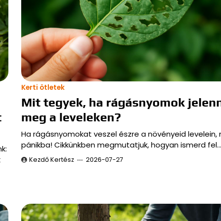
Kerti ötletek
Mit tegyek, ha rágásnyomok jelen
t
meg a leveleken?
Ha rágásnyomokat veszel észre a növényeid levelein, 
pánikba! Cikkünkben megmutatjuk, hogyan ismerd fel
k:
k
Kezdő Kertész
2026-07-27