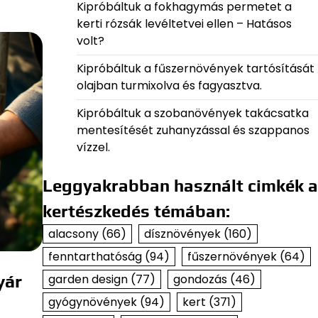
Kipróbáltuk a fokhagymás permetet a
kerti rózsák levéltetvei ellen – Hatásos
volt?
Kipróbáltuk a fűszernövények tartósítását
olajban turmixolva és fagyasztva.
Kipróbáltuk a szobanövények takácsatka
mentesítését zuhanyzással és szappanos
vízzel.
Leggyakrabban használt cimkék a
kertészkedés témában:
alacsony
(66)
dísznövények
(160)
fenntarthatóság
(94)
fűszernövények
(64)
garden design
(77)
gondozás
(46)
yár
gyógynövények
(94)
kert
(371)