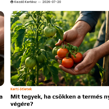
Kezdő Kertész
2026-07-20
Kerti ötletek
a
Mit tegyek, ha csökken a termés n
végére?