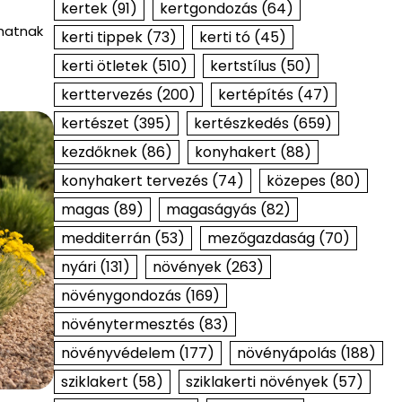
kertek
(91)
kertgondozás
(64)
lhatnak
kerti tippek
(73)
kerti tó
(45)
kerti ötletek
(510)
kertstílus
(50)
kerttervezés
(200)
kertépítés
(47)
kertészet
(395)
kertészkedés
(659)
kezdőknek
(86)
konyhakert
(88)
konyhakert tervezés
(74)
közepes
(80)
magas
(89)
magaságyás
(82)
medditerrán
(53)
mezőgazdaság
(70)
nyári
(131)
növények
(263)
növénygondozás
(169)
növénytermesztés
(83)
növényvédelem
(177)
növényápolás
(188)
sziklakert
(58)
sziklakerti növények
(57)