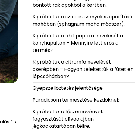
bontott raklapokból a kertben.
Kipróbáltuk a szobanövények szaporítását
mohában (sphagnum moha módszer).
Kipróbáltuk a chili paprika nevelését a
konyhapulton – Mennyire lett erős a
termés?
Kipróbáltuk a citromfa nevelését
cserépben – Hogyan teleltettük a fűtetlen
lépcsőházban?
Gyepszellőztetés jelentősége
Paradicsom termesztése kezdőknek
Kipróbáltuk a fűszernövények
fagyasztását olívaolajban
olás és
jégkockatartóban télire.