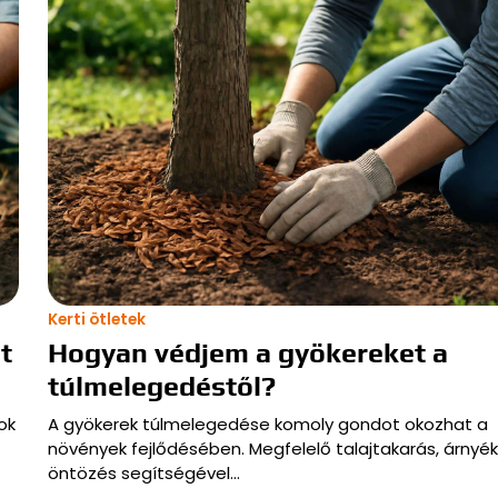
Kerti ötletek
t
Hogyan védjem a gyökereket a
túlmelegedéstől?
ok
A gyökerek túlmelegedése komoly gondot okozhat a
növények fejlődésében. Megfelelő talajtakarás, árnyék
öntözés segítségével…