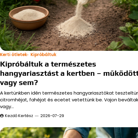
Kerti ötletek
Kipróbáltuk
Kipróbáltuk a természetes
hangyariasztást a kertben – működöt
vagy sem?
A kertünkben idén természetes hangyariasztókat teszteltün
citromhéjat, fahéjat és ecetet vetettünk be. Vajon beválta
vagy…
Kezdő Kertész
2026-07-29