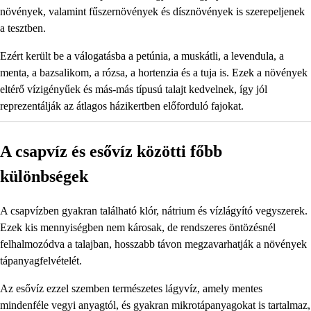
növények, valamint fűszernövények és dísznövények is szerepeljenek
a tesztben.
Ezért került be a válogatásba a petúnia, a muskátli, a levendula, a
menta, a bazsalikom, a rózsa, a hortenzia és a tuja is. Ezek a növények
eltérő vízigényűek és más-más típusú talajt kedvelnek, így jól
reprezentálják az átlagos házikertben előforduló fajokat.
A csapvíz és esővíz közötti főbb
különbségek
A csapvízben gyakran található klór, nátrium és vízlágyító vegyszerek.
Ezek kis mennyiségben nem károsak, de rendszeres öntözésnél
felhalmozódva a talajban, hosszabb távon megzavarhatják a növények
tápanyagfelvételét.
Az esővíz ezzel szemben természetes lágyvíz, amely mentes
mindenféle vegyi anyagtól, és gyakran mikrotápanyagokat is tartalmaz,