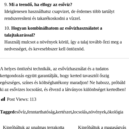
Mi a teendő, ha elfogy az esővíz?
Ideiglenesen használhatsz csapvizet, de érdemes több tartályt
rendszeresíteni és takarékoskodni a vízzel.
Hogyan kombinálhatom az esővízhasználatot a
talajtakarással?
Használj mulcsot a növények körül, így a talaj tovább őrzi meg a
nedvességet, és kevesebbszer kell öntöznöd.
A helyes öntözési technikák, az esővízhasználat és a tudatos
kertgondozás együtt garantálják, hogy kerted tavasztól őszig
egészséges, színes és költséghatékony maradjon! Ne habozz, próbáld
ki az esővizes locsolást, és élvezd a látványos különbséget kertedben!
Post Views:
113
Tagged
esővíz
,
fenntarthatóság
,
kertészet
,
locsolás
,
növények
,
ökológia
Kipróbáltuk az unalmas terrakotta
Kipróbáltuk a magaságyás