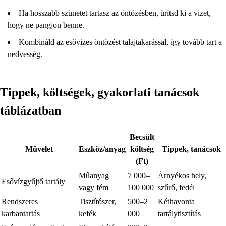
Ha hosszabb szünetet tartasz az öntözésben, ürítsd ki a vizet,
hogy ne pangjon benne.
Kombináld az esővizes öntözést talajtakarással, így tovább tart a
nedvesség.
Tippek, költségek, gyakorlati tanácsok
táblázatban
Becsült
Művelet
Eszköz/anyag
költség
Tippek, tanácsok
(Ft)
Műanyag
7 000–
Árnyékos hely,
Esővízgyűjtő tartály
vagy fém
100 000
szűrő, fedél
Rendszeres
Tisztítószer,
500–2
Kéthavonta
karbantartás
kefék
000
tartálytisztítás