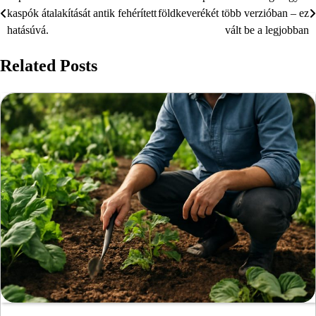
Bejegyzés
kaspók átalakítását antik fehérített
földkeverékét több verzióban – ez
navigáció
hatásúvá.
vált be a legjobban
Related Posts