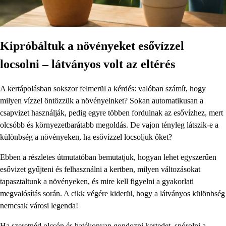
Kipróbáltuk a növényeket esővízzel
locsolni – látványos volt az eltérés
A kertápolásban sokszor felmerül a kérdés: valóban számít, hogy
milyen vízzel öntözzük a növényeinket? Sokan automatikusan a
csapvizet használják, pedig egyre többen fordulnak az esővízhez, mert
olcsóbb és környezetbarátabb megoldás. De vajon tényleg látszik-e a
különbség a növényeken, ha esővízzel locsoljuk őket?
Ebben a részletes útmutatóban bemutatjuk, hogyan lehet egyszerűen
esővizet gyűjteni és felhasználni a kertben, milyen változásokat
tapasztaltunk a növényeken, és mire kell figyelni a gyakorlati
megvalósítás során. A cikk végére kiderül, hogy a látványos különbség
nemcsak városi legenda!
Ha szeretnéd olcsón és hatékonyan gondozni kertedet, spórolni a