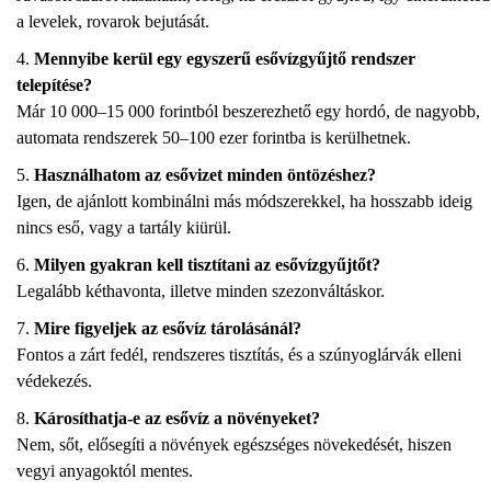
a levelek, rovarok bejutását.
Mennyibe kerül egy egyszerű esővízgyűjtő rendszer
telepítése?
Már 10 000–15 000 forintból beszerezhető egy hordó, de nagyobb,
automata rendszerek 50–100 ezer forintba is kerülhetnek.
Használhatom az esővizet minden öntözéshez?
Igen, de ajánlott kombinálni más módszerekkel, ha hosszabb ideig
nincs eső, vagy a tartály kiürül.
Milyen gyakran kell tisztítani az esővízgyűjtőt?
Legalább kéthavonta, illetve minden szezonváltáskor.
Mire figyeljek az esővíz tárolásánál?
Fontos a zárt fedél, rendszeres tisztítás, és a szúnyoglárvák elleni
védekezés.
Károsíthatja-e az esővíz a növényeket?
Nem, sőt, elősegíti a növények egészséges növekedését, hiszen
vegyi anyagoktól mentes.