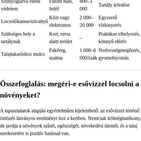
Szúnyoglárva elleni
Finom háló,
800–3
Tartály lefedése
védelem
fedél
000
Kézi vagy
2 000–
Egyszerű
Locsolókanna/szivattyú
elektromos
20 000
vízkinyerés
Szükséges hely a
Kert, eresz
Praktikus elhelyezés,
–
tartálynak
alatti terület
könnyű elérés
Fakéreg,
1 000–6
Nedvességmegőrzés,
Talajtakaráshoz mulcs
szalma
000/zsák
gyomelnyomás
Összefoglalás: megéri-e esővízzel locsolni a
növényeket?
A tapasztalatok alapján egyértelműen kijelenthető: az esővízzel történő
öntözés látványos eredményt hoz a kertben. Nemcsak költséghatékony,
de javítja a növények színét, egészségét, növekedési ütemét, és a talaj
szerkezetére is pozitív hatással van.