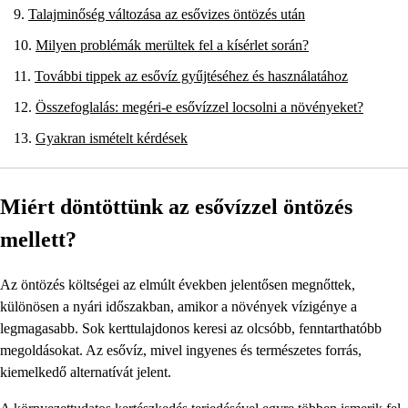
Talajminőség változása az esővizes öntözés után
Milyen problémák merültek fel a kísérlet során?
További tippek az esővíz gyűjtéséhez és használatához
Összefoglalás: megéri-e esővízzel locsolni a növényeket?
Gyakran ismételt kérdések
Miért döntöttünk az esővízzel öntözés
mellett?
Az öntözés költségei az elmúlt években jelentősen megnőttek,
különösen a nyári időszakban, amikor a növények vízigénye a
legmagasabb. Sok kerttulajdonos keresi az olcsóbb, fenntarthatóbb
megoldásokat. Az esővíz, mivel ingyenes és természetes forrás,
kiemelkedő alternatívát jelent.