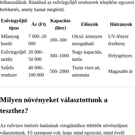
felhasználását. Ráadásul az esővízgyűjtő rendszerek telepítése egyszeri
befektetés, amely hamar megtérül.
Esővízgyűjtő
Kapacitás
Ár (Ft)
Előnyök
Hátrányok
típus
(liter)
Műanyag
7 000–20
Olcsó, könnyen
UV-fényre
100–300
hordó
000
mozgatható
érzékeny
Esővízgyűjtő
20 000–
Nagy kapacitás,
300–1000
Helyigényes
tartály
50 000
tartós
Szűrős
40 000–
Tiszta vizet ad,
500–2000
Magasabb ár
rendszer
100 000
automata
Milyen növényeket választottunk a
teszthez?
Az esővizes öntözés hatásának vizsgálatához többféle növénytípust
választottunk. Fő szempont volt, hogy mind egynyári, mind évelő