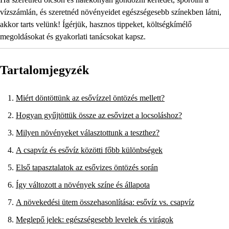
vízszámlán, és szeretnéd növényeidet egészségesebb színekben látni,
akkor tarts velünk! Ígérjük, hasznos tippeket, költségkímélő
megoldásokat és gyakorlati tanácsokat kapsz.
Tartalomjegyzék
Miért döntöttünk az esővízzel öntözés mellett?
Hogyan gyűjtöttük össze az esővizet a locsoláshoz?
Milyen növényeket választottunk a teszthez?
A csapvíz és esővíz közötti főbb különbségek
Első tapasztalatok az esővizes öntözés során
Így változott a növények színe és állapota
A növekedési ütem összehasonlítása: esővíz vs. csapvíz
Meglepő jelek: egészségesebb levelek és virágok