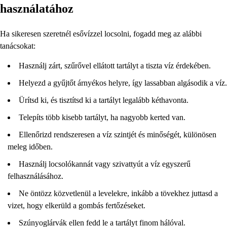
használatához
Ha sikeresen szeretnél esővízzel locsolni, fogadd meg az alábbi
tanácsokat:
Használj zárt, szűrővel ellátott tartályt a tiszta víz érdekében.
Helyezd a gyűjtőt árnyékos helyre, így lassabban algásodik a víz.
Ürítsd ki, és tisztítsd ki a tartályt legalább kéthavonta.
Telepíts több kisebb tartályt, ha nagyobb kerted van.
Ellenőrizd rendszeresen a víz szintjét és minőségét, különösen
meleg időben.
Használj locsolókannát vagy szivattyút a víz egyszerű
felhasználásához.
Ne öntözz közvetlenül a levelekre, inkább a tövekhez juttasd a
vizet, hogy elkerüld a gombás fertőzéseket.
Szúnyoglárvák ellen fedd le a tartályt finom hálóval.