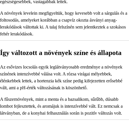
egészségesebbek, vastagabbak lettek.
A növények levelein megfigyeltük, hogy kevesebb volt a sárgulás és a
foltosodás, amelyeket korábban a csapvíz okozta ásványi anyag-
lerakódások váltottak ki. A talaj felszínén sem jelentkeztek a szokásos
fehér lerakódások.
Így változott a növények színe és állapota
Az esővizes locsolás egyik leglátványosabb eredménye a növények
színének intenzívebbé válása volt. A rózsa virágai mélyebbek,
élénkebbek lettek, a hortenzia kék színe pedig kifejezetten erősebbé
vált, ami a pH-érték változásának is köszönhető.
A fűszernövények, mint a menta és a bazsalikom, sűrűbb, dúsabb
lombot fejlesztettek, és aromájuk is intenzívebbé vált. Ez nemcsak a
látványban, de a konyhai felhasználás során is pozitív változás volt.