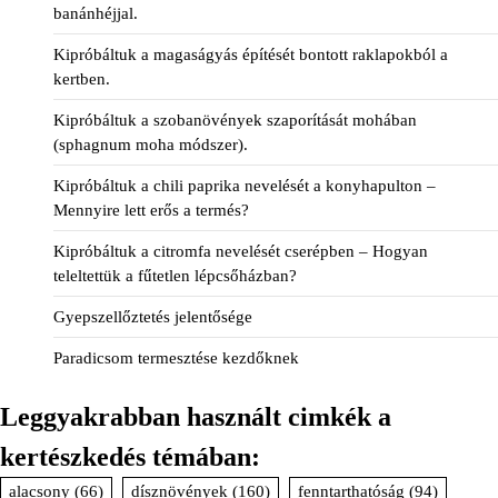
banánhéjjal.
Kipróbáltuk a magaságyás építését bontott raklapokból a
kertben.
Kipróbáltuk a szobanövények szaporítását mohában
(sphagnum moha módszer).
Kipróbáltuk a chili paprika nevelését a konyhapulton –
Mennyire lett erős a termés?
Kipróbáltuk a citromfa nevelését cserépben – Hogyan
teleltettük a fűtetlen lépcsőházban?
Gyepszellőztetés jelentősége
Paradicsom termesztése kezdőknek
Leggyakrabban használt cimkék a
kertészkedés témában:
alacsony
(66)
dísznövények
(160)
fenntarthatóság
(94)