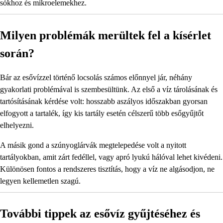
sókhoz és mikroelemekhez.
Milyen problémák merültek fel a kísérlet
során?
Bár az esővízzel történő locsolás számos előnnyel jár, néhány
gyakorlati problémával is szembesültünk. Az első a víz tárolásának és
tartósításának kérdése volt: hosszabb aszályos időszakban gyorsan
elfogyott a tartalék, így kis tartály esetén célszerű több esőgyűjtőt
elhelyezni.
A másik gond a szúnyoglárvák megtelepedése volt a nyitott
tartályokban, amit zárt fedéllel, vagy apró lyukú hálóval lehet kivédeni.
Különösen fontos a rendszeres tisztítás, hogy a víz ne algásodjon, ne
legyen kellemetlen szagú.
További tippek az esővíz gyűjtéséhez és