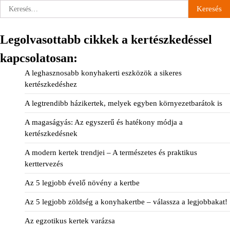
Keresés:
Legolvasottabb cikkek a kertészkedéssel
kapcsolatosan:
A leghasznosabb konyhakerti eszközök a sikeres
kertészkedéshez
A legtrendibb házikertek, melyek egyben környezetbarátok is
A magaságyás: Az egyszerű és hatékony módja a
kertészkedésnek
A modern kertek trendjei – A természetes és praktikus
kerttervezés
Az 5 legjobb évelő növény a kertbe
Az 5 legjobb zöldség a konyhakertbe – válassza a legjobbakat!
Az egzotikus kertek varázsa