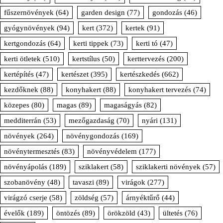
fűszernövények
(64)
garden design
(77)
gondozás
(46)
gyógynövények
(94)
kert
(372)
kertek
(91)
kertgondozás
(64)
kerti tippek
(73)
kerti tó
(47)
kerti ötletek
(510)
kertstílus
(50)
kerttervezés
(200)
kertépítés
(47)
kertészet
(395)
kertészkedés
(662)
kezdőknek
(88)
konyhakert
(88)
konyhakert tervezés
(74)
közepes
(80)
magas
(89)
magaságyás
(82)
medditerrán
(53)
mezőgazdaság
(70)
nyári
(131)
növények
(264)
növénygondozás
(169)
növénytermesztés
(83)
növényvédelem
(177)
növényápolás
(189)
sziklakert
(58)
sziklakerti növények
(57)
szobanövény
(48)
tavaszi
(89)
virágok
(277)
virágzó cserje
(58)
zöldség
(57)
árnyéktűrő
(44)
évelők
(189)
öntözés
(89)
örökzöld
(43)
ültetés
(76)