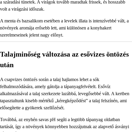
a száradási tünetek. A virágok tovább maradtak frissek, és hosszabb
volt a virágzási időszak.
A menta és bazsalikom esetében a levelek illata is intenzívebbé vált, a
növények aromája erősebb lett, ami különösen a konyhakert
szerelmeseinek jelent nagy előnyt.
Talajminőség változása az esővizes öntözés
után
A csapvizes öntözés során a talaj hajlamos lehet a sók
felhalmozódására, amely gátolja a tápanyagfelvételt. Esővíz
alkalmazásával a talaj szerkezete lazábbá, levegősebbé vált. A kertben
tapasztaltunk kisebb mértékű „kéregképződést” a talaj felszínén, ami
elősegítette a gyökerek szellőzését.
Továbbá, az enyhén savas pH segíti a legtöbb tápanyag oldatban
tartását, így a növények könnyebben hozzájutnak az alapvető ásványi