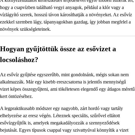
A környezettudatos kertészkedés terjedésével egyre többen ismerik fel,
hogy a csapvízben található vegyi anyagok, például a klór vagy a
vízlágyító szerek, hosszú távon károsíthatják a növényeket. Az esővíz
ezekkel szemben lágy, tápanyagokban gazdag, így jobban megfelel a
növények szükségleteinek.
Hogyan gyűjtöttük össze az esővizet a
locsoláshoz?
Az esővíz gyűjtése egyszerűbb, mint gondolnánk, mégis sokan nem
alkalmazzák. Már egy kisebb ereszcsatorna is jelentős mennyiségű
vizet képes összegyűjteni, ami tökéletesen elegendő egy átlagos méretű
kert öntözéséhez.
A legpraktikusabb módszer egy nagyobb, zárt hordó vagy tartály
elhelyezése az eresz végén. Léteznek speciális, szűrővel ellátott
esővízgyűjtők is, amelyek megakadályozzák a szennyeződések
bejutását. Egyes típusok csappal vagy szivattyúval könnyítik a vizet