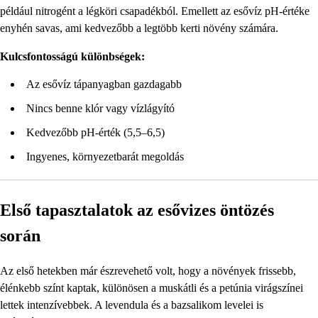
például nitrogént a légköri csapadékból. Emellett az esővíz pH-értéke
enyhén savas, ami kedvezőbb a legtöbb kerti növény számára.
Kulcsfontosságú különbségek:
Az esővíz tápanyagban gazdagabb
Nincs benne klór vagy vízlágyító
Kedvezőbb pH-érték (5,5–6,5)
Ingyenes, környezetbarát megoldás
Első tapasztalatok az esővizes öntözés
során
Az első hetekben már észrevehető volt, hogy a növények frissebb,
élénkebb színt kaptak, különösen a muskátli és a petúnia virágszínei
lettek intenzívebbek. A levendula és a bazsalikom levelei is