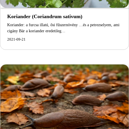
Koriander (Coriandrum sativum)
Koriander: a furcsa illatú, ősi fűszernövény …és a petrezselyem, ami
cigány Bár a koriander eredetileg…
2021-09-21