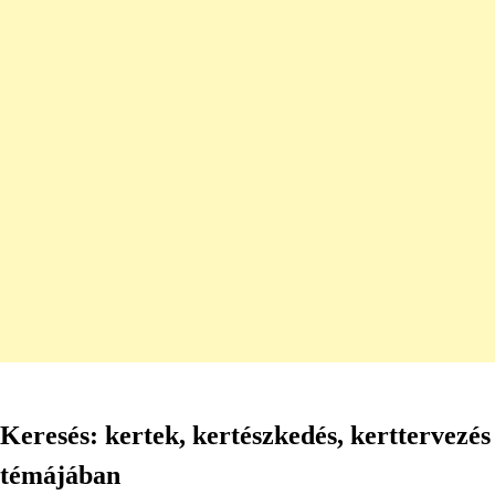
Keresés: kertek, kertészkedés, kerttervezés
témájában