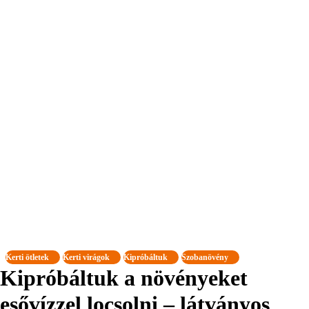
Kerti ötletek
Kerti virágok
Kipróbáltuk
Szobanövény
Kipróbáltuk a növényeket
esővízzel locsolni – látványos