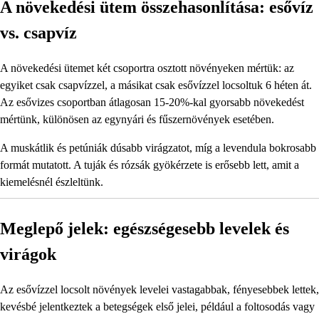
A növekedési ütem összehasonlítása: esővíz
vs. csapvíz
A növekedési ütemet két csoportra osztott növényeken mértük: az
egyiket csak csapvízzel, a másikat csak esővízzel locsoltuk 6 héten át.
Az esővizes csoportban átlagosan 15-20%-kal gyorsabb növekedést
mértünk, különösen az egynyári és fűszernövények esetében.
A muskátlik és petúniák dúsabb virágzatot, míg a levendula bokrosabb
formát mutatott. A tuják és rózsák gyökérzete is erősebb lett, amit a
kiemelésnél észleltünk.
Meglepő jelek: egészségesebb levelek és
virágok
Az esővízzel locsolt növények levelei vastagabbak, fényesebbek lettek,
kevésbé jelentkeztek a betegségek első jelei, például a foltosodás vagy