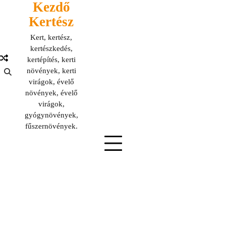
Kezdő
Skip
to
Kertész
content
Kert, kertész,
kertészkedés,
kertépítés, kerti
növények, kerti
virágok, évelő
növények, évelő
virágok,
gyógynövények,
fűszernövények.