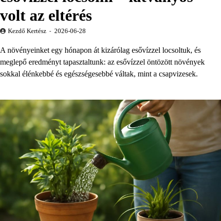
volt az eltérés
Kezdő Kertész
2026-06-28
A növényeinket egy hónapon át kizárólag esővízzel locsoltuk, és
meglepő eredményt tapasztaltunk: az esővízzel öntözött növények
sokkal élénkebbé és egészségesebbé váltak, mint a csapvizesek.