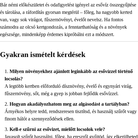
Bár némi előkészületet és odafigyelést igényel az esővíz összegyűjtése
és tárolása, a ráfordítás gyorsan megtérül – főleg, ha nagyobb kerted
van, vagy sok virágot, fűszernövényt, évelőt nevelsz. Ha fontos
számodra az olcsó kertgondozás, a fenntarthatóság és a növények
egészsége, mindenképp érdemes kipróbálni ezt a módszert.
Gyakran ismételt kérdések
Milyen növényekhez ajánlott leginkább az esővízzel történő
locsolás?
A legtöbb kertben előforduló dísznövény, évelő és egynyári virág,
fűszernövény, sőt, még a gyep is jobban fejlődik esővízzel.
Hogyan akadályozhatom meg az algásodást a tartályban?
Árnyékos helyre tedd, rendszeresen tisztítsd, és használj szűrőt vagy
finom hálót a szennyeződések ellen.
Kell-e szűrni az esővizet, mielőtt locsolok vele?
Javasolt szűrőt használni, főleg, ha ereszről gyűjtöd, így elkerülheted