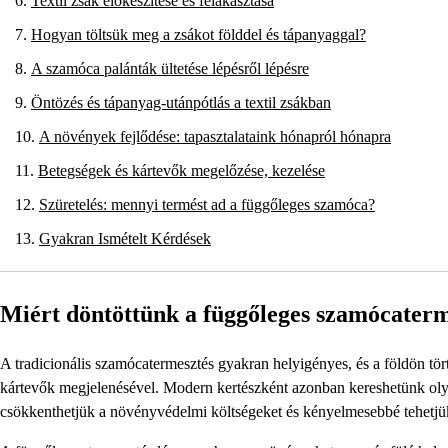
Textil zsák előkészítése és felakasztása
Hogyan töltsük meg a zsákot földdel és tápanyaggal?
A szamóca palánták ültetése lépésről lépésre
Öntözés és tápanyag-utánpótlás a textil zsákban
A növények fejlődése: tapasztalataink hónapról hónapra
Betegségek és kártevők megelőzése, kezelése
Szüretelés: mennyi termést ad a függőleges szamóca?
Gyakran Ismételt Kérdések
Miért döntöttünk a függőleges szamócaterm
A tradicionális szamócatermesztés gyakran helyigényes, és a földön tö
kártevők megjelenésével. Modern kertészként azonban kereshetünk olya
csökkenthetjük a növényvédelmi költségeket és kényelmesebbé tehetjük 