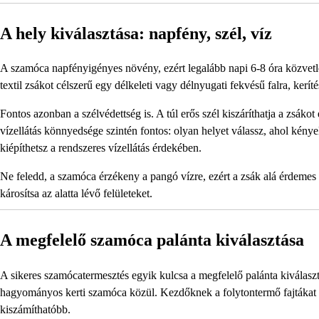
A hely kiválasztása: napfény, szél, víz
A szamóca napfényigényes növény, ezért legalább napi 6-8 óra közvetl
textil zsákot célszerű egy délkeleti vagy délnyugati fekvésű falra, kerít
Fontos azonban a szélvédettség is. A túl erős szél kiszáríthatja a zsákot 
vízellátás könnyedsége szintén fontos: olyan helyet válassz, ahol kénye
kiépíthetsz a rendszeres vízellátás érdekében.
Ne feledd, a szamóca érzékeny a pangó vízre, ezért a zsák alá érdemes 
károsítsa az alatta lévő felületeket.
A megfelelő szamóca palánta kiválasztása
A sikeres szamócatermesztés egyik kulcsa a megfelelő palánta kiválasz
hagyományos kerti szamóca közül. Kezdőknek a folytontermő fajtákat 
kiszámíthatóbb.