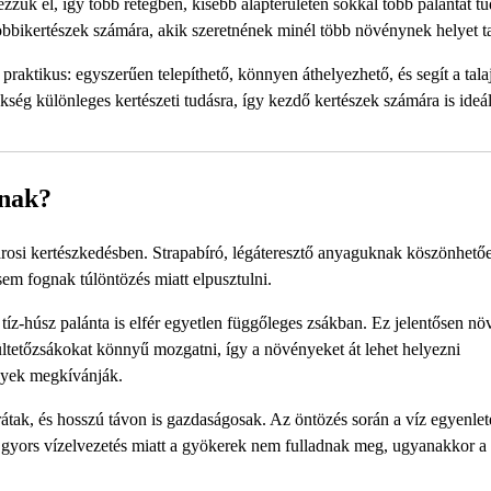
zük el, így több rétegben, kisebb alapterületen sokkal több palántát t
obbikertészek számára, akik szeretnének minél több növénynek helyet ta
praktikus: egyszerűen telepíthető, könnyen áthelyezhető, és segít a talaj
ség különleges kertészeti tudásra, így kezdő kertészek számára is ideál
knak?
városi kertészkedésben. Strapabíró, légáteresztő anyaguknak köszönhető
m fognak túlöntözés miatt elpusztulni.
z-húsz palánta is elfér egyetlen függőleges zsákban. Ez jelentősen növ
ltetőzsákokat könnyű mozgatni, így a növényeket át lehet helyezni
nyek megkívánják.
rátak, és hosszú távon is gazdaságosak. Az öntözés során a víz egyenle
 gyors vízelvezetés miatt a gyökerek nem fulladnak meg, ugyanakkor a