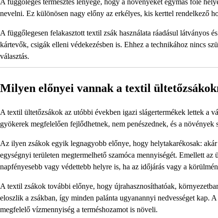
A függőleges termesztés lényege, hogy a növényeket egymás fölé helyez
nevelni. Ez különösen nagy előny az erkélyes, kis kerttel rendelkező h
A függőlegesen felakasztott textil zsák használata ráadásul látványos és 
kártevők, csigák elleni védekezésben is. Ehhez a technikához nincs szük
választás.
Milyen előnyei vannak a textil ültetőzsáko
A textil ültetőzsákok az utóbbi években igazi slágertermékek lettek a 
gyökerek megfelelően fejlődhetnek, nem penészednek, és a növények se
Az ilyen zsákok egyik legnagyobb előnye, hogy helytakarékosak: akár tí
egységnyi területen megtermelhető szamóca mennyiségét. Emellett az ü
napfényesebb vagy védettebb helyre is, ha az időjárás vagy a körülmé
A textil zsákok további előnye, hogy újrahasznosíthatóak, környezetba
eloszlik a zsákban, így minden palánta ugyanannyi nedvességet kap. A
megfelelő vízmennyiség a terméshozamot is növeli.