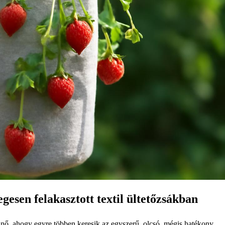
esen felakasztott textil ültetőzsákban
nő, ahogy egyre többen keresik az egyszerű, olcsó, mégis hatékony