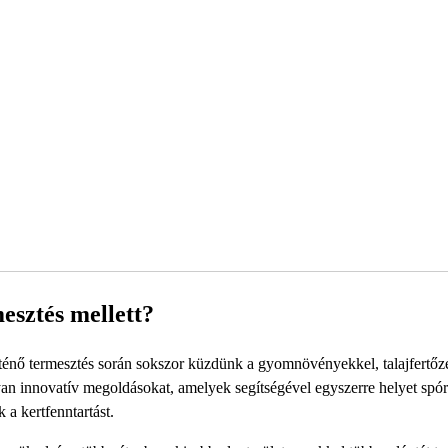
esztés mellett?
rténő termesztés során sokszor küzdünk a gyomnövényekkel, talajfertőzé
n innovatív megoldásokat, amelyek segítségével egyszerre helyet spór
a kertfenntartást.