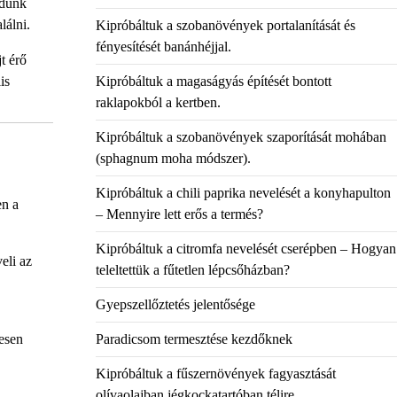
udunk
lálni.
Kipróbáltuk a szobanövények portalanítását és
fényesítését banánhéjjal.
t érő
is
Kipróbáltuk a magaságyás építését bontott
raklapokból a kertben.
Kipróbáltuk a szobanövények szaporítását mohában
(sphagnum moha módszer).
Kipróbáltuk a chili paprika nevelését a konyhapulton
en a
– Mennyire lett erős a termés?
Kipróbáltuk a citromfa nevelését cserépben – Hogyan
eli az
teleltettük a fűtetlen lépcsőházban?
Gyepszellőztetés jelentősége
tesen
Paradicsom termesztése kezdőknek
Kipróbáltuk a fűszernövények fagyasztását
olívaolajban jégkockatartóban télire.