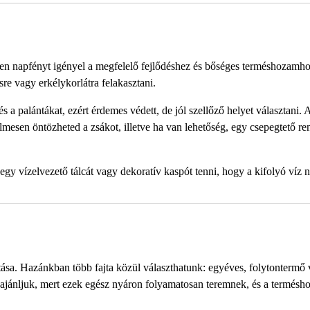
en napfényt igényel a megfelelő fejlődéshez és bőséges terméshozamho
ésre vagy erkélykorlátra felakasztani.
és a palántákat, ezért érdemes védett, de jól szellőző helyet választani. 
lmesen öntözheted a zsákot, illetve ha van lehetőség, egy csepegtető ren
egy vízelvezető tálcát vagy dekoratív kaspót tenni, hogy a kifolyó víz 
tása. Hazánkban több fajta közül választhatunk: egyéves, folytontermő
ajánljuk, mert ezek egész nyáron folyamatosan teremnek, és a termésh