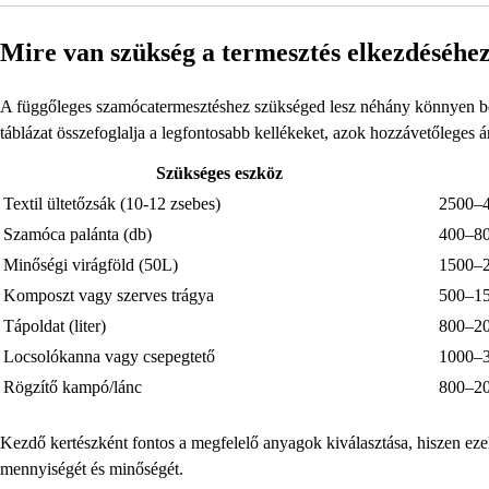
Mire van szükség a termesztés elkezdéséhe
A függőleges szamócatermesztéshez szükséged lesz néhány könnyen besz
táblázat összefoglalja a legfontosabb kellékeket, azok hozzávetőleges ár
Szükséges eszköz
Textil ültetőzsák (10-12 zsebes)
2500–
Szamóca palánta (db)
400–8
Minőségi virágföld (50L)
1500–
Komposzt vagy szerves trágya
500–1
Tápoldat (liter)
800–2
Locsolókanna vagy csepegtető
1000–
Rögzítő kampó/lánc
800–2
Kezdő kertészként fontos a megfelelő anyagok kiválasztása, hiszen ezek
mennyiségét és minőségét.