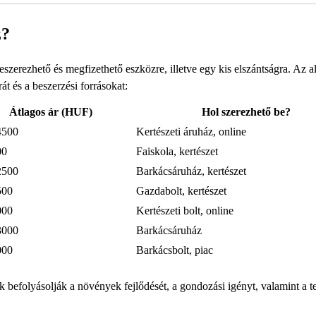
z?
erezhető és megfizethető eszközre, illetve egy kis elszántságra. Az a
át és a beszerzési forrásokat:
Átlagos ár (HUF)
Hol szerezhető be?
4500
Kertészeti áruház, online
00
Faiskola, kertészet
2500
Barkácsáruház, kertészet
500
Gazdabolt, kertészet
000
Kertészeti bolt, online
3000
Barkácsáruház
000
Barkácsbolt, piac
 befolyásolják a növények fejlődését, a gondozási igényt, valamint a t