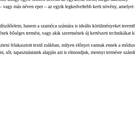
– vagy más néven eper – az egyik legkedveltebb kerti növény, amelyet 
 díszítőelem, hanem a szamóca számára is ideális körülményeket teremth
nek bőséges termést, vagy akik szeretnének új kertészeti technikákat k
teni felakasztott textil zsákban, milyen előnyei vannak ennek a módsz
ni, sőt, tapasztalataink alapján azt is elmondjuk, mennyi termésre számí