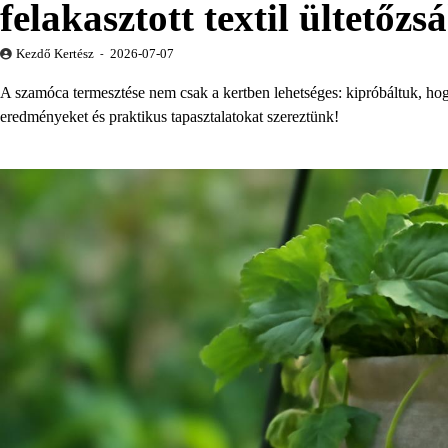
felakasztott textil ültetőzs
Kezdő Kertész
2026-07-07
A szamóca termesztése nem csak a kertben lehetséges: kipróbáltuk, hog
eredményeket és praktikus tapasztalatokat szereztünk!