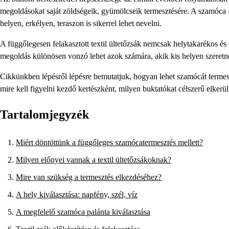
megoldásokat saját zöldségeik, gyümölcseik termesztésére. A szamóca 
helyen, erkélyen, teraszon is sikerrel lehet nevelni.
A függőlegesen felakasztott textil ültetőzsák nemcsak helytakarékos és
megoldás különösen vonzó lehet azok számára, akik kis helyen szeretné
Cikkünkben lépésről lépésre bemutatjuk, hogyan lehet szamócát termesz
mire kell figyelni kezdő kertészként, milyen buktatókat célszerű elkerül
Tartalomjegyzék
Miért döntöttünk a függőleges szamócatermesztés mellett?
Milyen előnyei vannak a textil ültetőzsákoknak?
Mire van szükség a termesztés elkezdéséhez?
A hely kiválasztása: napfény, szél, víz
A megfelelő szamóca palánta kiválasztása