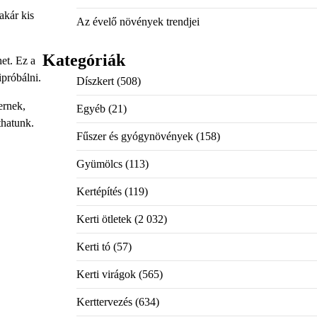
akár kis
Az évelő növények trendjei
Kategóriák
et. Ez a
ipróbálni.
Díszkert
(508)
ernek,
Egyéb
(21)
thatunk.
Fűszer és gyógynövények
(158)
Gyümölcs
(113)
Kertépítés
(119)
Kerti ötletek
(2 032)
Kerti tó
(57)
Kerti virágok
(565)
Kerttervezés
(634)