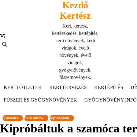
Kezdő
Skip
to
Kertész
content
Kert, kertész,
kertészkedés, kertépítés,
kerti növények, kerti
virágok, évelő
növények, évelő
virágok,
gyógynövények,
fűszernövények.
KERTI ÖTLETEK
KERTTERVEZÉS
KERTÉPÍTÉS
DÍ
FŰSZER ÉS GYÓGYNÖVÉNYEK
GYÓGYNÖVÉNY INF
Gyümölcs
Kerti ötletek
Kipróbáltuk
Kipróbáltuk a szamóca ter