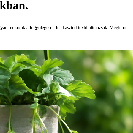
ákban.
yan működik a függőlegesen felakasztott textil ültetőzsák. Meglepő