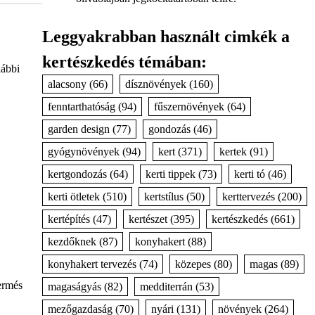
Leggyakrabban használt cimkék a
kertészkedés témában:
lábbi
alacsony
(66)
dísznövények
(160)
fenntarthatóság
(94)
fűszernövények
(64)
garden design
(77)
gondozás
(46)
gyógynövények
(94)
kert
(371)
kertek
(91)
kertgondozás
(64)
kerti tippek
(73)
kerti tó
(46)
kerti ötletek
(510)
kertstílus
(50)
kerttervezés
(200)
kertépítés
(47)
kertészet
(395)
kertészkedés
(661)
kezdőknek
(87)
konyhakert
(88)
konyhakert tervezés
(74)
közepes
(80)
magas
(89)
ermés
magaságyás
(82)
medditerrán
(53)
mezőgazdaság
(70)
nyári
(131)
növények
(264)