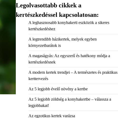
Legolvasottabb cikkek a
kertészkedéssel kapcsolatosan:
A leghasznosabb konyhakerti eszközök a sikeres
kertészkedéshez
A legtrendibb házikertek, melyek egyben
környezetbarátok is
A magaságyás: Az egyszerű és hatékony módja a
kertészkedésnek
A modern kertek trendjei – A természetes és praktikus
kerttervezés
Az 5 legjobb évelő növény a kertbe
Az 5 legjobb zöldség a konyhakertbe – válassza a
legjobbakat!
Az egzotikus kertek varázsa