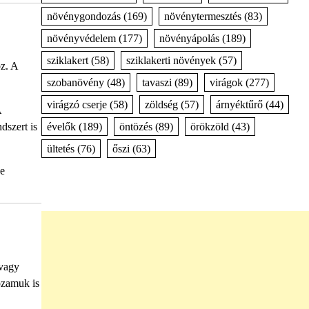
növénygondozás
(169)
növénytermesztés
(83)
növényvédelem
(177)
növényápolás
(189)
sziklakert
(58)
sziklakerti növények
(57)
z. A
szobanövény
(48)
tavaszi
(89)
virágok
(277)
virágzó cserje
(58)
zöldség
(57)
árnyéktűrő
(44)
A
évelők
(189)
öntözés
(89)
örökzöld
(43)
dszert is
ültetés
(76)
őszi
(63)
ne
 vagy
ozamuk is