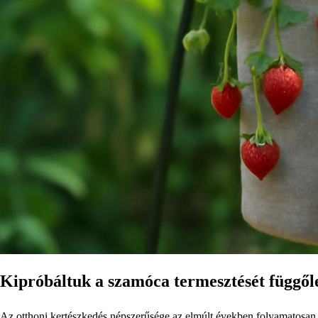
Kipróbáltuk a szamóca termesztését függőleg
Az otthoni kertészkedés népszerűsége az elmúlt években folyamatosan 