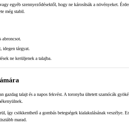
- vagy egyéb szennyeződésektől, hogy ne károsítsák a növényeket. Érd
te még stabil.
s abroncsot.
, idegen tárgyat.
ések ne kerüljenek a talajba.
zámára
n gazdag talajt és a napos fekvést. A toronyba ültetett szamócák gyöké
mékenyülnek.
rül, így csökkenthető a gombás betegségek kialakulásának veszélye. Em
tisztább marad.