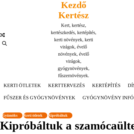
Kezdő
Skip
to
Kertész
content
Kert, kertész,
kertészkedés, kertépítés,
kerti növények, kerti
virágok, évelő
növények, évelő
virágok,
gyógynövények,
fűszernövények.
KERTI ÖTLETEK
KERTTERVEZÉS
KERTÉPÍTÉS
DÍ
FŰSZER ÉS GYÓGYNÖVÉNYEK
GYÓGYNÖVÉNY INF
Gyümölcs
Kerti ötletek
Kipróbáltuk
Kipróbáltuk a szamócaülte