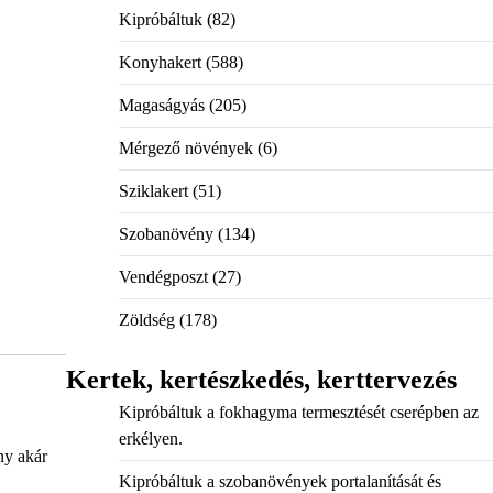
Kipróbáltuk
(82)
Konyhakert
(588)
Magaságyás
(205)
Mérgező növények
(6)
Sziklakert
(51)
Szobanövény
(134)
Vendégposzt
(27)
Zöldség
(178)
Kertek, kertészkedés, kerttervezés
Kipróbáltuk a fokhagyma termesztését cserépben az
erkélyen.
ny akár
Kipróbáltuk a szobanövények portalanítását és