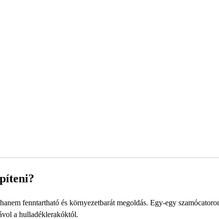
píteni?
, hanem fenntartható és környezetbarát megoldás. Egy-egy szamócatoro
ávol a hulladéklerakóktól.