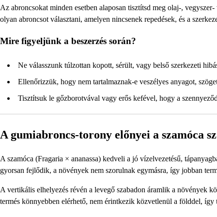
Az abroncsokat minden esetben alaposan tisztítsd meg olaj-, vegyszer
olyan abroncsot választani, amelyen nincsenek repedések, és a szerkeze
Mire figyeljünk a beszerzés során?
Ne válasszunk túlzottan kopott, sérült, vagy belső szerkezeti hibá
Ellenőrizzük, hogy nem tartalmaznak-e veszélyes anyagot, szöget
Tisztítsuk le gőzborotvával vagy erős kefével, hogy a szennyeződ
A gumiabroncs-torony előnyei a szamóca s
A szamóca (Fragaria × ananassa) kedveli a jó vízelvezetésű, tápanyagba
gyorsan fejlődik, a növények nem szorulnak egymásra, így jobban ter
A vertikális elhelyezés révén a levegő szabadon áramlik a növények kö
termés könnyebben elérhető, nem érintkezik közvetlenül a földdel, így 