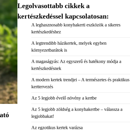
Legolvasottabb cikkek a
kertészkedéssel kapcsolatosan:
A leghasznosabb konyhakerti eszközök a sikeres
kertészkedéshez
A legtrendibb házikertek, melyek egyben
környezetbarátok is
A magaságyás: Az egyszerű és hatékony módja a
kertészkedésnek
A modern kertek trendjei – A természetes és praktikus
kerttervezés
Az 5 legjobb évelő növény a kertbe
Az 5 legjobb zöldség a konyhakertbe – válassza a
ató
legjobbakat!
Az egzotikus kertek varázsa