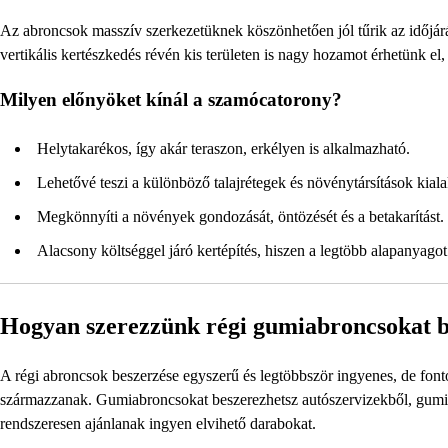
Az abroncsok masszív szerkezetüknek köszönhetően jól tűrik az időjárá
vertikális kertészkedés révén kis területen is nagy hozamot érhetünk el
Milyen előnyöket kínál a szamócatorony?
Helytakarékos, így akár teraszon, erkélyen is alkalmazható.
Lehetővé teszi a különböző talajrétegek és növénytársítások kialak
Megkönnyíti a növények gondozását, öntözését és a betakarítást.
Alacsony költséggel járó kertépítés, hiszen a legtöbb alapanyagot
Hogyan szerezzünk régi gumiabroncsokat b
A régi abroncsok beszerzése egyszerű és legtöbbször ingyenes, de font
származzanak. Gumiabroncsokat beszerezhetsz autószervizekből, gumisze
rendszeresen ajánlanak ingyen elvihető darabokat.