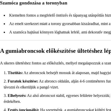
Szamóca gondozása a toronyban
Kiemelten fontos a megfelelő öntözés és tápanyag utánpótlás bizt
Az emelt szerkezet miatt a torony gyorsabban kiszáradhat, mint
A szamóca hajtásai könnyen lóghatnak lefelé, ami dekoratív meg
A gumiabroncsok előkészítése ültetéshez lép
A sikeres ültetéshez fontos az előkészítés, mellyel megalapozzuk a sz
Tisztítás:
Az abroncsok belsejét mossuk át alaposan, majd hagyju
Furatok készítése:
Az abroncs oldalán, alján 4-6 centiméteres fura
távozni és elkerüljük a pangó vizet.
Elhelyezés:
Az alsó abroncsot stabil, egyenes felületre helyezzük;
érdekében.
Festés (opcionális):
Ha szeretnénk, a gumiabroncsokat kültéri fes