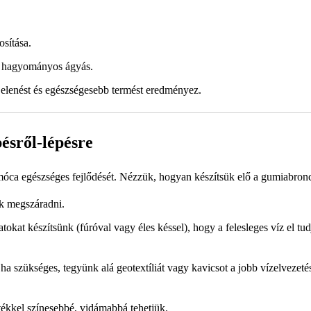
osítása.
 a hagyományos ágyás.
jelenést és egészségesebb termést eredményez.
ésről-lépésre
amóca egészséges fejlődését. Nézzük, hogyan készítsük elő a gumiabron
k megszáradni.
tokat készítsünk (fúróval vagy éles késsel), hogy a felesleges víz el tu
 ha szükséges, tegyünk alá geotextíliát vagy kavicsot a jobb vízelvezeté
tékkel színesebbé, vidámabbá tehetjük.