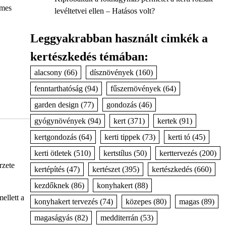
emes
levéltetvei ellen – Hatásos volt?
Leggyakrabban használt cimkék a
kertészkedés témában:
alacsony
(66)
dísznövények
(160)
fenntarthatóság
(94)
fűszernövények
(64)
garden design
(77)
gondozás
(46)
gyógynövények
(94)
kert
(371)
kertek
(91)
kertgondozás
(64)
kerti tippek
(73)
kerti tó
(45)
kerti ötletek
(510)
kertstílus
(50)
kerttervezés
(200)
rzete
kertépítés
(47)
kertészet
(395)
kertészkedés
(660)
kezdőknek
(86)
konyhakert
(88)
ellett a
konyhakert tervezés
(74)
közepes
(80)
magas
(89)
magaságyás
(82)
medditerrán
(53)