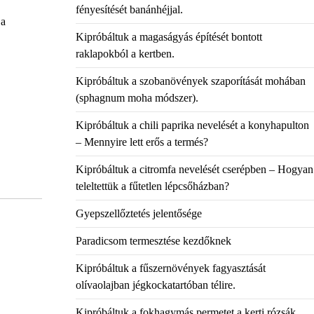
fényesítését banánhéjjal.
 a
Kipróbáltuk a magaságyás építését bontott
raklapokból a kertben.
Kipróbáltuk a szobanövények szaporítását mohában
(sphagnum moha módszer).
Kipróbáltuk a chili paprika nevelését a konyhapulton
– Mennyire lett erős a termés?
Kipróbáltuk a citromfa nevelését cserépben – Hogyan
teleltettük a fűtetlen lépcsőházban?
Gyepszellőztetés jelentősége
Paradicsom termesztése kezdőknek
Kipróbáltuk a fűszernövények fagyasztását
olívaolajban jégkockatartóban télire.
Kipróbáltuk a fokhagymás permetet a kerti rózsák