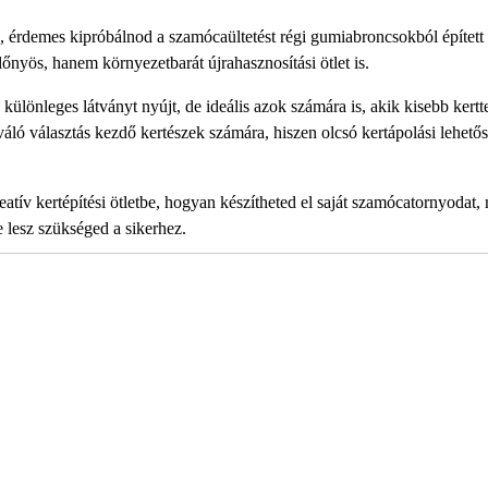
e, érdemes kipróbálnod a szamócaültetést régi gumiabroncsokból épített
nyös, hanem környezetbarát újrahasznosítási ötlet is.
lönleges látványt nyújt, de ideális azok számára is, akik kisebb kertt
áló választás kezdő kertészek számára, hiszen olcsó kertápolási lehető
tív kertépítési ötletbe, hogyan készítheted el saját szamócatornyodat,
 lesz szükséged a sikerhez.