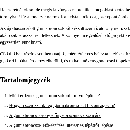
Ha szeretnél olcsó, de mégis látványos és praktikus megoldást kertedb
toronyban! Ez a módszer nemcsak a helytakarékosság szempontjából elő
Az újrahasznosított gumiabroncsokból készült szamócatorony nemcsak kü
akár csak terasszal rendelkeznek. A könnyen megvalósítható projekt kiv
egyszerűen elindítható.
Cikkünkben részletesen bemutatjuk, miért érdemes belevágni ebbe a krea
gyakori hibákat érdemes elkerülni, és milyen növénygondozási tippekre
Tartalomjegyzék
Miért érdemes gumiabroncsokból tornyot építeni?
Hogyan szerezzünk régi gumiabroncsokat biztonságosan?
A gumiabroncs-torony előnyei a szamóca számára
A gumiabroncsok előkészítése ültetéshez lépésről-lépésre