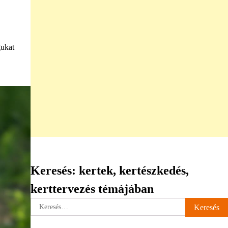
gukat
Keresés: kertek, kertészkedés,
kerttervezés témájában
Keresés: