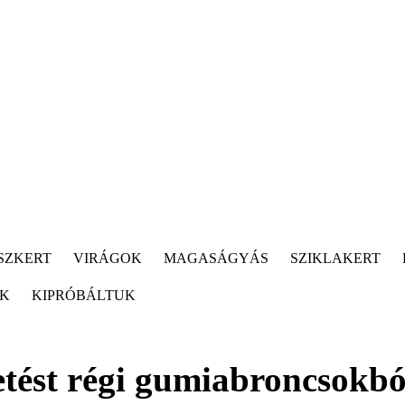
SZKERT
VIRÁGOK
MAGASÁGYÁS
SZIKLAKERT
ÓK
KIPRÓBÁLTUK
tést régi gumiabroncsokbó