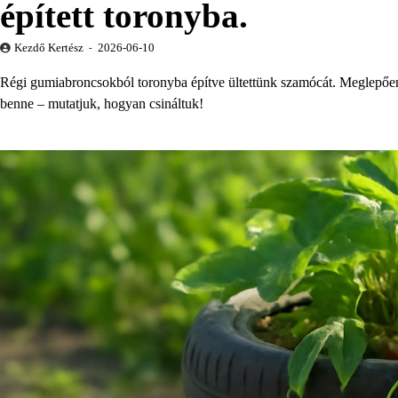
épített toronyba.
Kezdő Kertész
2026-06-10
Régi gumiabroncsokból toronyba építve ültettünk szamócát. Meglepően 
benne – mutatjuk, hogyan csináltuk!