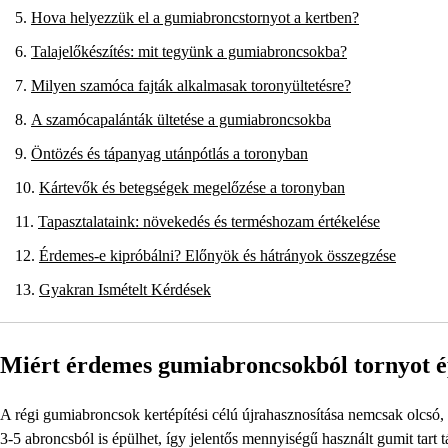
Hova helyezzük el a gumiabroncstornyot a kertben?
Talajelőkészítés: mit tegyünk a gumiabroncsokba?
Milyen szamóca fajták alkalmasak toronyültetésre?
A szamócapalánták ültetése a gumiabroncsokba
Öntözés és tápanyag utánpótlás a toronyban
Kártevők és betegségek megelőzése a toronyban
Tapasztalataink: növekedés és terméshozam értékelése
Érdemes-e kipróbálni? Előnyök és hátrányok összegzése
Gyakran Ismételt Kérdések
Miért érdemes gumiabroncsokból tornyot é
A régi gumiabroncsok kertépítési célú újrahasznosítása nemcsak olcsó
3-5 abroncsból is épülhet, így jelentős mennyiségű használt gumit tart t