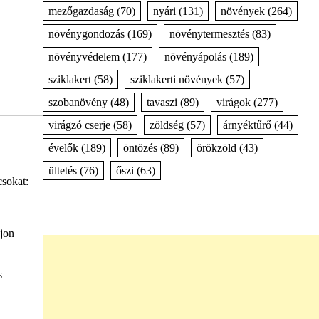
mezőgazdaság
(70)
nyári
(131)
növények
(264)
növénygondozás
(169)
növénytermesztés
(83)
növényvédelem
(177)
növényápolás
(189)
sziklakert
(58)
sziklakerti növények
(57)
szobanövény
(48)
tavaszi
(89)
virágok
(277)
virágzó cserje
(58)
zöldség
(57)
árnyéktűrő
(44)
évelők
(189)
öntözés
(89)
örökzöld
(43)
ültetés
(76)
őszi
(63)
csokat:
djon
s