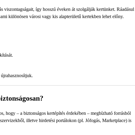
s viszontagságait, így hosszú éveken át szolgálják kertünket. Ráadásul
, ami különösen városi vagy kis alapterületű kertekben lehet előny.
ítását.
 újrahasznosítjuk.
iztonságosan?
os, hogy – a biztonságos kertépítés érdekében – megbízható forrásból
rvizekből, illetve hirdetési portálokon (pl. Jófogás, Marketplace) is