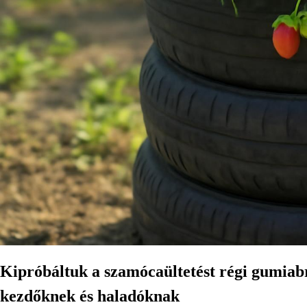
Kipróbáltuk a szamócaültetést régi gumiab
kezdőknek és haladóknak