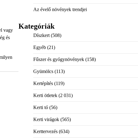
Az évelő növények trendjei
Kategóriák
el vagy
Díszkert
(508)
ség és
Egyéb
(21)
 milyen
Fűszer és gyógynövények
(158)
Gyümölcs
(113)
Kertépítés
(119)
Kerti ötletek
(2 031)
Kerti tó
(56)
Kerti virágok
(565)
Kerttervezés
(634)