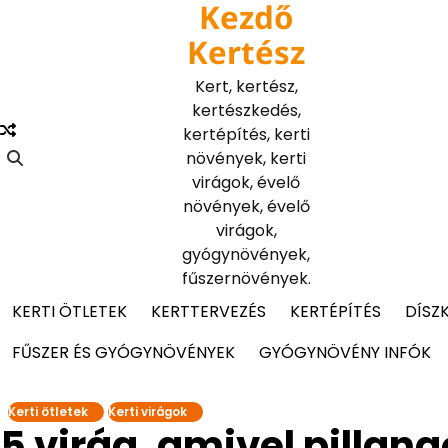
Kezdő
Skip
to
Kertész
content
Kert, kertész,
kertészkedés,
kertépítés, kerti
növények, kerti
virágok, évelő
növények, évelő
virágok,
gyógynövények,
fűszernövények.
KERTI ÖTLETEK
KERTTERVEZÉS
KERTÉPÍTÉS
DÍSZ
FŰSZER ÉS GYÓGYNÖVÉNYEK
GYÓGYNÖVÉNY INFÓK
Kerti ötletek
Kerti virágok
5 virág, amivel pillan