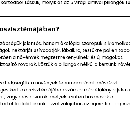
ertedbe! Lássuk, melyik az az 5 virág, amivel pillangók tu
ökoszisztémájában?
épségük jelentős, hanem ökológiai szerepük is kiemelked
gok nektárját szívogatják, lábaikra, testükre pollen tapa
nhetően a növények megtermékenyülnek, és új magokat,
tosító rovarok, köztük a pillangók nélkül a kertünk növ
részt elősegítik a növények fennmaradását, másrészt
ges kert ökoszisztémájában számos más élőlény is jelen 
áit, vagy más rovarok, melyek szintén hasznosak a
ertet kialakítanunk, ezzel valójában az egész kert egés