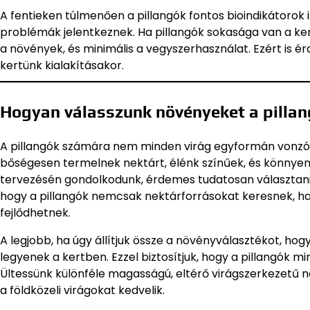
A fentieken túlmenően a pillangók fontos bioindikátorok 
problémák jelentkeznek. Ha pillangók sokasága van a kert
a növények, és minimális a vegyszerhasználat. Ezért is 
kertünk kialakításakor.
Hogyan válasszunk növényeket a pilla
A pillangók számára nem minden virág egyformán vonzó.
bőségesen termelnek nektárt, élénk színűek, és könnyen
tervezésén gondolkodunk, érdemes tudatosan választani, h
hogy a pillangók nemcsak nektárforrásokat keresnek, ha
fejlődhetnek.
A legjobb, ha úgy állítjuk össze a növényválasztékot, ho
legyenek a kertben. Ezzel biztosítjuk, hogy a pillangók mi
Ültessünk különféle magasságú, eltérő virágszerkezetű 
a földközeli virágokat kedvelik.