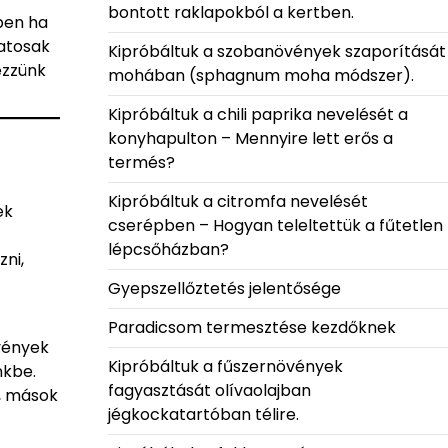
bontott raklapokból a kertben.
ppen ha
zatosak
Kipróbáltuk a szobanövények szaporítását
ezzünk
mohában (sphagnum moha módszer).
Kipróbáltuk a chili paprika nevelését a
konyhapulton – Mennyire lett erős a
termés?
Kipróbáltuk a citromfa nevelését
ek
cserépben – Hogyan teleltettük a fűtetlen
lépcsőházban?
ni,
Gyepszellőztetés jelentősége
Paradicsom termesztése kezdőknek
övények
Kipróbáltuk a fűszernövények
nkbe.
fagyasztását olívaolajban
, mások
jégkockatartóban télire.