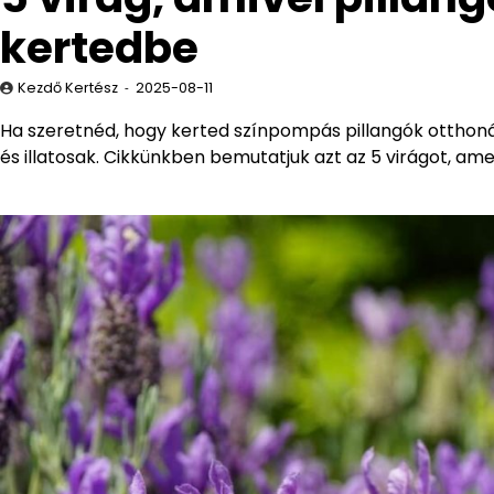
kertedbe
Kezdő Kertész
2025-08-11
Ha szeretnéd, hogy kerted színpompás pillangók otthoná
és illatosak. Cikkünkben bemutatjuk azt az 5 virágot, ame