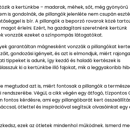
ltözik a kertünkbe – madarak, méhek, sőt, még gyönyörű
nem is gondolnák, de pillangók jelenléte nem csupán eszté
tőséggel is bír. A pillangók a beporzó rovarok közé tarto
agot érlelni. Ezért, ha gazdagítani szeretnénk kertünk
yek vonzzák ezeket a színpompás látogatókat.
lyek garantáltan mágnesként vonzzák a pillangókat kert
t, gondozási igényeit, és azt is elmondjuk, miért rajong
ti tippeket is adunk, így kezdő és haladó kertészek is
lasszuk ki a kertünkbe illő fajokat, mik a leggyakoribb hib
 megtudod azt is, miért fontosak a pillangók a termész
i rendszerébe. Végül, a cikk végén egy átfogó, tízpontos 
fontos kérdésre, ami egy pillangóbarát kert összeállítá
ccsal, ötlettel és inspirációval segítsük olvasóinkat egy 
szkedsz, ezek az ötletek mindenhol működnek. Ismerd me