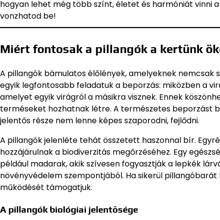
hogyan lehet még több színt, életet és harmóniát vinni a k
vonzhatod be!
Miért fontosak a pillangók a kertünk 
A pillangók bámulatos élőlények, amelyeknek nemcsak sz
egyik legfontosabb feladatuk a beporzás: miközben a virá
amelyet egyik virágról a másikra visznek. Ennek köszö
terméseket hozhatnak létre. A természetes beporzást biz
jelentős része nem lenne képes szaporodni, fejlődni.
A pillangók jelenléte tehát összetett haszonnal bír. Egy
hozzájárulnak a biodiverzitás megőrzéséhez. Egy egészsé
például madarak, akik szívesen fogyasztják a lepkék lárv
növényvédelem szempontjából. Ha sikerül pillangóbarát k
működését támogatjuk.
A pillangók biológiai jelentősége