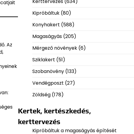
Kerttervezés
(634)
catjait
Kipróbáltuk
(80)
Konyhakert
(588)
Magaságyás
(205)
ő. Az
Mérgező növények
(6)
d,
Sziklakert
(51)
ényeinek
Szobanövény
(133)
Vendégposzt
(27)
van:
Zöldség
(178)
zséges
Kertek, kertészkedés,
kerttervezés
Kipróbáltuk a magaságyás építését