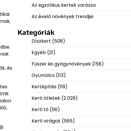
Az egzotikus kertek varázsa
tikai
Az évelő növények trendjei
znak,
Kategóriák
Díszkert
(508)
edbe.
Egyéb
(21)
anak
Fűszer és gyógynövények
(158)
ák, és
Gyümölcs
(113)
etes
Kertépítés
(119)
GYIK
Kerti ötletek
(2 029)
sakor
élő,
Kerti tó
(56)
Kerti virágok
(565)
g,