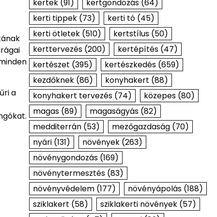
kertek
(91)
kertgondozás
(64)
kerti tippek
(73)
kerti tó
(45)
kerti ötletek
(510)
kertstílus
(50)
atának
kerttervezés
(200)
kertépítés
(47)
irágai
 minden
kertészet
(395)
kertészkedés
(659)
kezdőknek
(86)
konyhakert
(88)
űri a
konyhakert tervezés
(74)
közepes
(80)
magas
(89)
magaságyás
(82)
ngókat.
medditerrán
(53)
mezőgazdaság
(70)
nyári
(131)
növények
(263)
növénygondozás
(169)
növénytermesztés
(83)
növényvédelem
(177)
növényápolás
(188)
sziklakert
(58)
sziklakerti növények
(57)