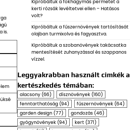
Kipróbáltuk a fokhagymás permetet a
kerti rózsák levéltetvei ellen – Hatásos
volt?
rga
ágú
Kipróbáltuk a fűszernövények tartósítását
 is.
olajban turmixolva és fagyasztva.
Kipróbáltuk a szobanövények takácsatka
mentesítését zuhanyzással és szappanos
vízzel.
Leggyakrabban használt cimkék a
kertészkedés témában:
elem
alacsony
(66)
dísznövények
(160)
züksé
fenntarthatóság
(94)
fűszernövények
(64)
garden design
(77)
gondozás
(46)
gyógynövények
(94)
kert
(371)