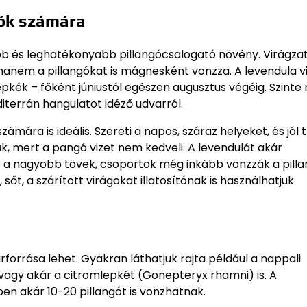
gók számára
tebb és leghatékonyabb pillangócsalogató növény. Virágz
, hanem a pillangókat is mágnesként vonzza. A levendula v
epkék – főként júniustól egészen augusztus végéig. Szinte
editerrán hangulatot idéző udvarról.
ára is ideális. Szereti a napos, száraz helyeket, és jól t
ük, mert a pangó vizet nem kedveli. A levendulát akár
n; a nagyobb tövek, csoportok még inkább vonzzák a pilla
sőt, a szárított virágokat illatosítónak is használhatjuk
forrása lehet. Gyakran láthatjuk rajta például a nappali
, vagy akár a citromlepkét (Gonepteryx rhamni) is. A
en akár 10-20 pillangót is vonzhatnak.