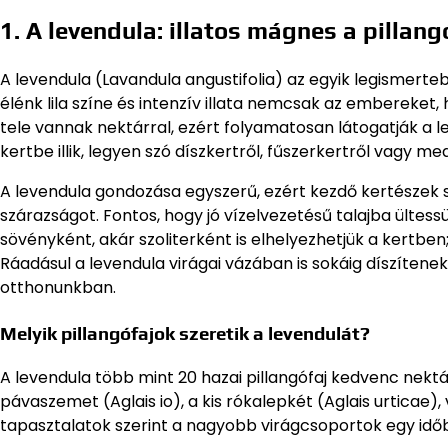
1. A levendula: illatos mágnes a pillan
A levendula (Lavandula angustifolia) az egyik legismer
élénk lila színe és intenzív illata nemcsak az embereket
tele vannak nektárral, ezért folyamatosan látogatják a l
kertbe illik, legyen szó díszkertről, fűszerkertről vagy m
A levendula gondozása egyszerű, ezért kezdő kertészek szám
szárazságot. Fontos, hogy jó vízelvezetésű talajba ültess
sövényként, akár szoliterként is elhelyezhetjük a kertbe
Ráadásul a levendula virágai vázában is sokáig díszítenek, 
otthonunkban.
Melyik pillangófajok szeretik a levendulát?
A levendula több mint 20 hazai pillangófaj kedvenc nektár
pávaszemet (Aglais io), a kis rókalepkét (Aglais urticae)
tapasztalatok szerint a nagyobb virágcsoportok egy időb