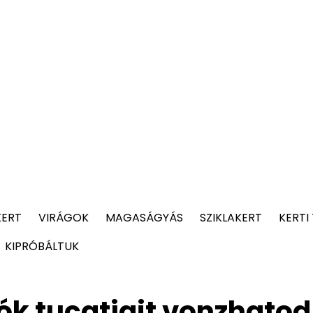
KERT
VIRÁGOK
MAGASÁGYÁS
SZIKLAKERT
KERTI
KIPRÓBÁLTUK
gók tucatjait vonzhatod