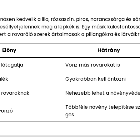
nösen kedvelik a lila, rózsaszín, piros, narancssárga és sá
 eséllyel jelennek meg a lepkék is. Egy másik kulcsfontoss
t a rovarölő szerek ártalmasak a pillangókra és lárváikra
Előny
Hátrány
 látogatja
Vonz más rovarokat is
álék
Gyakrabban kell öntözni
a rovaroknak
Nehezebb lehet a növényvéd
Többféle növény telepítése s
vonzó
ges