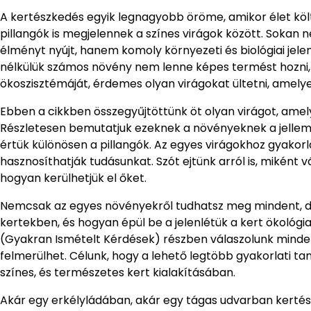
A kertészkedés egyik legnagyobb öröme, amikor élet kö
pillangók is megjelennek a színes virágok között. Sokan 
élményt nyújt, hanem komoly környezeti és biológiai jelen
nélkülük számos növény nem lenne képes termést hozni, m
ökoszisztémáját, érdemes olyan virágokat ültetni, amel
Ebben a cikkben összegyűjtöttünk öt olyan virágot, ame
Részletesen bemutatjuk ezeknek a növényeknek a jellemzői
értük különösen a pillangók. Az egyes virágokhoz gyakorla
hasznosíthatják tudásunkat. Szót ejtünk arról is, miként vá
hogyan kerülhetjük el őket.
Nemcsak az egyes növényekről tudhatsz meg mindent, de
kertekben, és hogyan épül be a jelenlétük a kert ökológia
(Gyakran Ismételt Kérdések) részben válaszolunk minden 
felmerülhet. Célunk, hogy a lehető legtöbb gyakorlati taná
színes, és természetes kert kialakításában.
Akár egy erkélyládában, akár egy tágas udvarban kerté