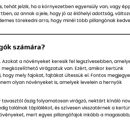
is, tehát jelzik, ha a környezetben egyensúly van, vagy é
ben, az annak a jele, hogy jó az élőhelyi adottság, válto
érdemes törekedni arra, hogy minél több pillangónak kedv
ngók számára?
 Azokat a növényeket keresik fel legszívesebben, amely
 megközelíthető virágzatuk van. Ezért, amikor kertünk
ogy mely fajokat, fajtákat ültessük el. Fontos megjegyez
nem olyan növényeket is, amelyek levelein a hernyók
gy tavasztól őszig folyamatosan virágzó, nektárt kínáló n
ndig találnak táplálékot, és szívesen visszatérnek a kertü
növényeket, mert egyes pillangófajok inkább a magasabb