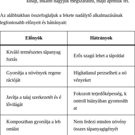
kihajt, inkább hagyjuk megszáradni, majd aprítsuk fel.
Az alábbiakban összefoglaljuk a fekete nadálytő alkalmazásának
legfontosabb előnyeit és hátrányait:
Előnyök
Hátrányok
Kiváló természetes tápanyag
Erős szagú lehet a tápoldat
forrás
Gyorsítja a növények regene
Hígítatlanul perzselheti a nö
rációját
vényeket
Fokozott terjedőképesség, k
Javítja a talaj szerkezetét és é
ontroll hiányában gyomosíth
lővilágát
at
Komposztban gyorsítja a leb
Nem fedezi minden növény
omlást
összes tápanyagigényét