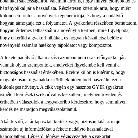
botanikai sajátosságairól, valamint arról is, hogy milyen előnyökkel és
hátrányokkal jár a használata. Részletesen kitérünk arra, hogy miért
különösen fontos a növények regenerációja, és hogy a nadálytő
hogyan támogatja ezt a folyamatot. A gyakorlati részekben bemutatom,
hogyan érdemes felhasználni a növényt a kertben, mire figyelj oda,
hogy elkerüld a gyakori hibákat, és hogyan készíthetsz belőle a
növényeid számára hatékony tápoldatot vagy komposztot.
A fekete nadálytő alkalmazása azonban nem csak előnyökkel jár:
vannak olyan szempontok, amelyeket figyelembe kell venni a
biztonságos használat érdekében. Ezekre külön is kitérünk, hogy
magabiztosan, ugyanakkor körültekintően tudd használni ezt a
különleges növényt. A cikk végén egy hasznos GYIK (gyakran
ismételt kérdések) szekcióval is készültem, melyben röviden és
érthetően válaszolok a leggyakoribb kérdésekre, hogy semmilyen
kérdés ne maradjon megválaszolatlanul.
Akár kezdő, akár tapasztalt kertész vagy, biztosan találsz majd
számodra új információkat a fekete nadálytő használatával
kapcsolatban. Lépésről lépésre végigvezetlek a gyakorlati