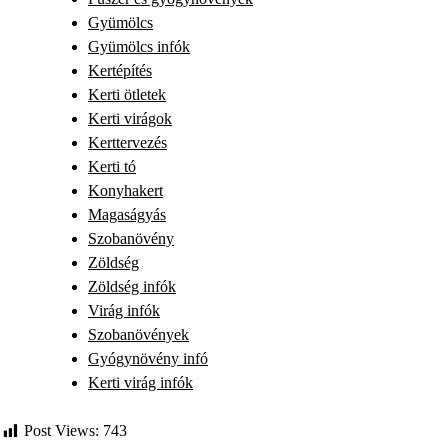
Gyümölcs
Gyümölcs infók
Kertépítés
Kerti ötletek
Kerti virágok
Kerttervezés
Kerti tó
Konyhakert
Magaságyás
Szobanövény
Zöldség
Zöldség infók
Virág infók
Szobanövények
Gyógynövény infó
Kerti virág infók
Post Views:
743