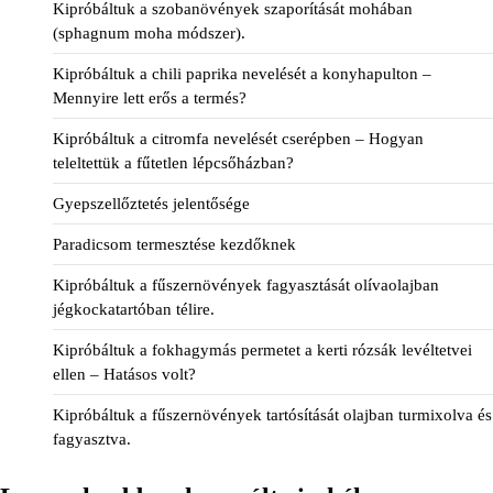
Kipróbáltuk a szobanövények szaporítását mohában
(sphagnum moha módszer).
Kipróbáltuk a chili paprika nevelését a konyhapulton –
Mennyire lett erős a termés?
Kipróbáltuk a citromfa nevelését cserépben – Hogyan
teleltettük a fűtetlen lépcsőházban?
Gyepszellőztetés jelentősége
Paradicsom termesztése kezdőknek
Kipróbáltuk a fűszernövények fagyasztását olívaolajban
jégkockatartóban télire.
Kipróbáltuk a fokhagymás permetet a kerti rózsák levéltetvei
ellen – Hatásos volt?
Kipróbáltuk a fűszernövények tartósítását olajban turmixolva és
fagyasztva.