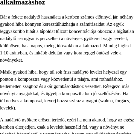
alkalmazáshoz
Bár a fekete nadálytő használata a kertben számos előnnyel jár, néhány
gyakori hiba könnyen keresztülhúzhatja a számításaidat. Az egyik
leggyakoribb hibát a tápoldat túlzott koncentrációja okozza: a hígítatlan
nadálytő tea ugyanis perzselheti a növények gyökereit vagy leveleit,
különösen, ha a napos, meleg időszakban alkalmazod. Mindig hígítsd
1:10 arányban, és inkább délután vagy kora reggel öntözd vele a
növényeket.
Másik gyakori hiba, hogy túl sok friss nadálytő levelet helyezel egy
ponton a komposztra vagy közvetlenül a talajra, ami rothadáshoz,
kellemetlen szaghoz és akár gombásodáshoz vezethet. Rétegezd más
növényi anyagokkal, és ügyelj a komposzthalom jó szellőzésére. Ha
túl nedves a komposzt, keverj hozzá száraz anyagot (szalma, forgács,
levelek).
A nadálytő gyökere erősen terjedő, ezért ha nem akarod, hogy az egész
kertben elterjedjen, csak a leveleit használd fel, vagy a növényt ne