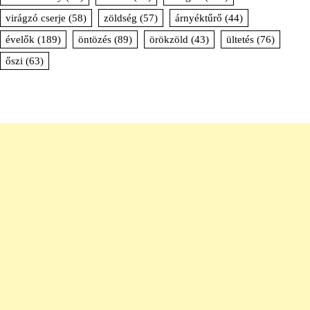
virágzó cserje
(58)
zöldség
(57)
árnyéktűrő
(44)
évelők
(189)
öntözés
(89)
örökzöld
(43)
ültetés
(76)
őszi
(63)