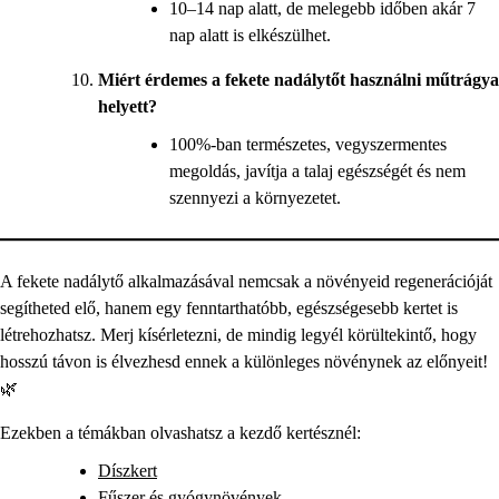
10–14 nap alatt, de melegebb időben akár 7
nap alatt is elkészülhet.
Miért érdemes a fekete nadálytőt használni műtrágya
helyett?
100%-ban természetes, vegyszermentes
megoldás, javítja a talaj egészségét és nem
szennyezi a környezetet.
A fekete nadálytő alkalmazásával nemcsak a növényeid regenerációját
segítheted elő, hanem egy fenntarthatóbb, egészségesebb kertet is
létrehozhatsz. Merj kísérletezni, de mindig legyél körültekintő, hogy
hosszú távon is élvezhesd ennek a különleges növénynek az előnyeit!
🌿
Ezekben a témákban olvashatsz a kezdő kertésznél:
Díszkert
Fűszer és gyógynövények