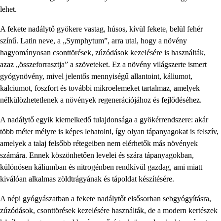
lehet.
A fekete nadálytő gyökere vastag, húsos, kívül fekete, belül fehér
színű. Latin neve, a „Symphytum”, arra utal, hogy a növény
hagyományosan csonttörések, zúzódások kezelésére is használták,
azaz „összeforrasztja” a szöveteket. Ez a növény világszerte ismert
gyógynövény, mivel jelentős mennyiségű allantoint, káliumot,
kalciumot, foszfort és további mikroelemeket tartalmaz, amelyek
nélkülözhetetlenek a növények regenerációjához és fejlődéséhez.
A nadálytő egyik kiemelkedő tulajdonsága a gyökérrendszere: akár
több méter mélyre is képes lehatolni, így olyan tápanyagokat is felszív,
amelyek a talaj felsőbb rétegeiben nem elérhetők más növények
számára. Ennek köszönhetően levelei és szára tápanyagokban,
különösen káliumban és nitrogénben rendkívül gazdag, ami miatt
kiválóan alkalmas zöldtrágyának és tápoldat készítésére.
A népi gyógyászatban a fekete nadálytőt elsősorban sebgyógyításra,
zúzódások, csonttörések kezelésére használták, de a modern kertészek