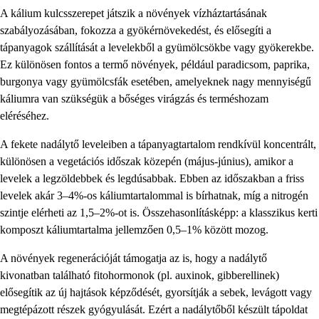
A kálium kulcsszerepet játszik a növények vízháztartásának
szabályozásában, fokozza a gyökérnövekedést, és elősegíti a
tápanyagok szállítását a levelekből a gyümölcsökbe vagy gyökerekbe.
Ez különösen fontos a termő növények, például paradicsom, paprika,
burgonya vagy gyümölcsfák esetében, amelyeknek nagy mennyiségű
káliumra van szükségük a bőséges virágzás és terméshozam
eléréséhez.
A fekete nadálytő leveleiben a tápanyagtartalom rendkívül koncentrált,
különösen a vegetációs időszak közepén (május-június), amikor a
levelek a legzöldebbek és legdúsabbak. Ebben az időszakban a friss
levelek akár 3–4%-os káliumtartalommal is bírhatnak, míg a nitrogén
szintje elérheti az 1,5–2%-ot is. Összehasonlításképp: a klasszikus kerti
komposzt káliumtartalma jellemzően 0,5–1% között mozog.
A növények regenerációját támogatja az is, hogy a nadálytő
kivonatban található fitohormonok (pl. auxinok, gibberellinek)
elősegítik az új hajtások képződését, gyorsítják a sebek, levágott vagy
megtépázott részek gyógyulását. Ezért a nadálytőből készült tápoldat