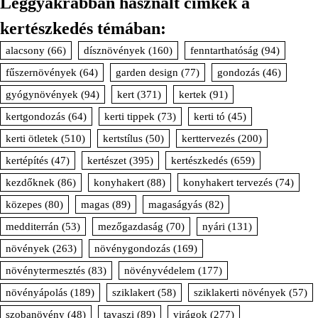
Leggyakrabban használt cimkék a
kertészkedés témában:
alacsony
(66)
dísznövények
(160)
fenntarthatóság
(94)
fűszernövények
(64)
garden design
(77)
gondozás
(46)
gyógynövények
(94)
kert
(371)
kertek
(91)
kertgondozás
(64)
kerti tippek
(73)
kerti tó
(45)
kerti ötletek
(510)
kertstílus
(50)
kerttervezés
(200)
kertépítés
(47)
kertészet
(395)
kertészkedés
(659)
kezdőknek
(86)
konyhakert
(88)
konyhakert tervezés
(74)
közepes
(80)
magas
(89)
magaságyás
(82)
medditerrán
(53)
mezőgazdaság
(70)
nyári
(131)
növények
(263)
növénygondozás
(169)
növénytermesztés
(83)
növényvédelem
(177)
növényápolás
(189)
sziklakert
(58)
sziklakerti növények
(57)
szobanövény
(48)
tavaszi
(89)
virágok
(277)