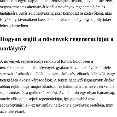
körében is egyre nagyobb népszerűségnek örvend, mivel természetes,
vegyszermentes alternatívát kínál a növények regenerációjára és
táplálására. Akár zöldtrágyaként, akár komposzt összetevőként, akár
folyékony kivonatként használod, a fekete nadálytő igazi jolly joker
lehet a kertedben.
Hogyan segíti a növények regenerációját a
nadálytő?
A növények regenerációja rendkívül fontos, különösen a
termőkertekben, ahol a növények gyakran ki vannak téve különféle
stresszhatásoknak – például metszés, átültetés, viharok, kártevők vagy
betegségek okozta károsodások. A fekete nadálytő legnagyobb értéke
abban rejlik, hogy magas allantoin- és káliumtartalma révén serkenti a
sejtosztódást és a gyökérképződést. Az allantoin egy olyan hatóanyag,
amely elősegíti a sejtek regenerációját, így gyorsabbá teszi a
sebgyógyulást is – ez ugyanúgy hatékony a növények esetében, mint
az embereknél.