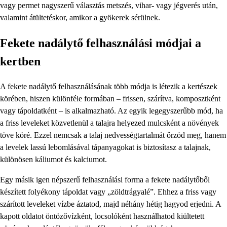
vagy permet nagyszerű választás metszés, vihar- vagy jégverés után,
valamint átültetéskor, amikor a gyökerek sérülnek.
Fekete nadálytő felhasználási módjai a
kertben
A fekete nadálytő felhasználásának több módja is létezik a kertészek
körében, hiszen különféle formában – frissen, szárítva, komposztként
vagy tápoldatként – is alkalmazható. Az egyik legegyszerűbb mód, ha
a friss leveleket közvetlenül a talajra helyezed mulcsként a növények
töve köré. Ezzel nemcsak a talaj nedvességtartalmát őrzöd meg, hanem
a levelek lassú lebomlásával tápanyagokat is biztosítasz a talajnak,
különösen káliumot és kalciumot.
Egy másik igen népszerű felhasználási forma a fekete nadálytőből
készített folyékony tápoldat vagy „zöldtrágyalé”. Ehhez a friss vagy
szárított leveleket vízbe áztatod, majd néhány hétig hagyod erjedni. A
kapott oldatot öntözővízként, locsolóként használhatod kiültetett