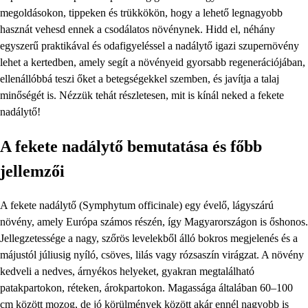
megoldásokon, tippeken és trükkökön, hogy a lehető legnagyobb
hasznát vehesd ennek a csodálatos növénynek. Hidd el, néhány
egyszerű praktikával és odafigyeléssel a nadálytő igazi szupernövény
lehet a kertedben, amely segít a növényeid gyorsabb regenerációjában,
ellenállóbbá teszi őket a betegségekkel szemben, és javítja a talaj
minőségét is. Nézzük tehát részletesen, mit is kínál neked a fekete
nadálytő!
A fekete nadálytő bemutatása és főbb
jellemzői
A fekete nadálytő (Symphytum officinale) egy évelő, lágyszárú
növény, amely Európa számos részén, így Magyarországon is őshonos.
Jellegzetessége a nagy, szőrös levelekből álló bokros megjelenés és a
májustól júliusig nyíló, csöves, lilás vagy rózsaszín virágzat. A növény
kedveli a nedves, árnyékos helyeket, gyakran megtalálható
patakpartokon, réteken, árokpartokon. Magassága általában 60–100
cm között mozog, de jó körülmények között akár ennél nagyobb is