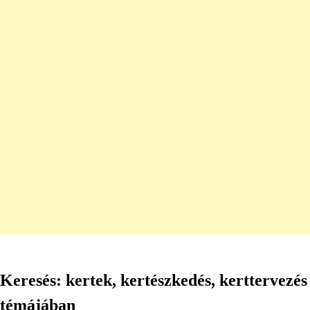
Keresés: kertek, kertészkedés, kerttervezés
témájában