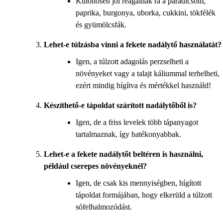
Különösen jól reagálnak rá a paradicsom,
paprika, burgonya, uborka, cukkini, tökfélék
és gyümölcsfák.
Lehet-e túlzásba vinni a fekete nadálytő használatát?
Igen, a túlzott adagolás perzselheti a
növényeket vagy a talajt káliummal terhelheti,
ezért mindig hígítva és mértékkel használd!
Készíthető-e tápoldat szárított nadálytőből is?
Igen, de a friss levelek több tápanyagot
tartalmaznak, így hatékonyabbak.
Lehet-e a fekete nadálytőt beltéren is használni,
például cserepes növényeknél?
Igen, de csak kis mennyiségben, hígított
tápoldat formájában, hogy elkerüld a túlzott
sófelhalmozódást.