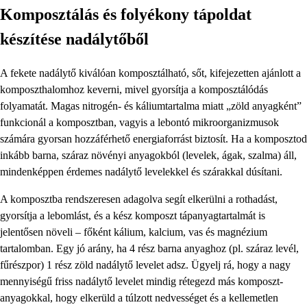
Komposztálás és folyékony tápoldat
készítése nadálytőből
A fekete nadálytő kiválóan komposztálható, sőt, kifejezetten ajánlott a
komposzthalomhoz keverni, mivel gyorsítja a komposztálódás
folyamatát. Magas nitrogén- és káliumtartalma miatt „zöld anyagként”
funkcionál a komposztban, vagyis a lebontó mikroorganizmusok
számára gyorsan hozzáférhető energiaforrást biztosít. Ha a komposztod
inkább barna, száraz növényi anyagokból (levelek, ágak, szalma) áll,
mindenképpen érdemes nadálytő levelekkel és szárakkal dúsítani.
A komposztba rendszeresen adagolva segít elkerülni a rothadást,
gyorsítja a lebomlást, és a kész komposzt tápanyagtartalmát is
jelentősen növeli – főként kálium, kalcium, vas és magnézium
tartalomban. Egy jó arány, ha 4 rész barna anyaghoz (pl. száraz levél,
fűrészpor) 1 rész zöld nadálytő levelet adsz. Ügyelj rá, hogy a nagy
mennyiségű friss nadálytő levelet mindig rétegezd más komposzt-
anyagokkal, hogy elkerüld a túlzott nedvességet és a kellemetlen