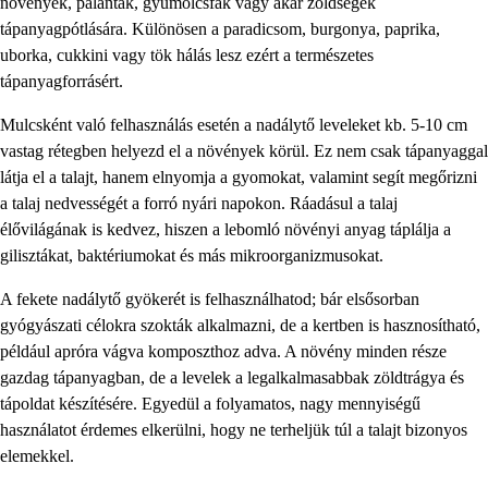
növények, palánták, gyümölcsfák vagy akár zöldségek
tápanyagpótlására. Különösen a paradicsom, burgonya, paprika,
uborka, cukkini vagy tök hálás lesz ezért a természetes
tápanyagforrásért.
Mulcsként való felhasználás esetén a nadálytő leveleket kb. 5-10 cm
vastag rétegben helyezd el a növények körül. Ez nem csak tápanyaggal
látja el a talajt, hanem elnyomja a gyomokat, valamint segít megőrizni
a talaj nedvességét a forró nyári napokon. Ráadásul a talaj
élővilágának is kedvez, hiszen a lebomló növényi anyag táplálja a
gilisztákat, baktériumokat és más mikroorganizmusokat.
A fekete nadálytő gyökerét is felhasználhatod; bár elsősorban
gyógyászati célokra szokták alkalmazni, de a kertben is hasznosítható,
például apróra vágva komposzthoz adva. A növény minden része
gazdag tápanyagban, de a levelek a legalkalmasabbak zöldtrágya és
tápoldat készítésére. Egyedül a folyamatos, nagy mennyiségű
használatot érdemes elkerülni, hogy ne terheljük túl a talajt bizonyos
elemekkel.