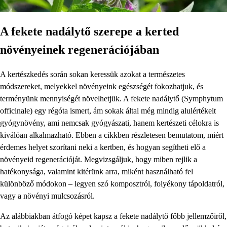
A fekete nadálytő szerepe a kerted
növényeinek regenerációjában
A kertészkedés során sokan keressük azokat a természetes
módszereket, melyekkel növényeink egészségét fokozhatjuk, és
terményünk mennyiségét növelhetjük. A fekete nadálytő (Symphytum
officinale) egy régóta ismert, ám sokak által még mindig alulértékelt
gyógynövény, ami nemcsak gyógyászati, hanem kertészeti célokra is
kiválóan alkalmazható. Ebben a cikkben részletesen bemutatom, miért
érdemes helyet szorítani neki a kertben, és hogyan segítheti elő a
növényeid regenerációját. Megvizsgáljuk, hogy miben rejlik a
hatékonysága, valamint kitérünk arra, miként használható fel
különböző módokon – legyen szó komposztról, folyékony tápoldatról,
vagy a növényi mulcsozásról.
Az alábbiakban átfogó képet kapsz a fekete nadálytő főbb jellemzőiről,