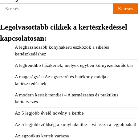
Keresés:
Legolvasottabb cikkek a kertészkedéssel
kapcsolatosan:
A leghasznosabb konyhakerti eszközök a sikeres
kertészkedéshez
A legtrendibb házikertek, melyek egyben környezetbarátok is
A magaságyás: Az egyszerű és hatékony módja a
kertészkedésnek
A modern kertek trendjei – A természetes és praktikus
kerttervezés
Az 5 legjobb évelő növény a kertbe
Az 5 legjobb zöldség a konyhakertbe – válassza a legjobbakat!
Az egzotikus kertek varázsa