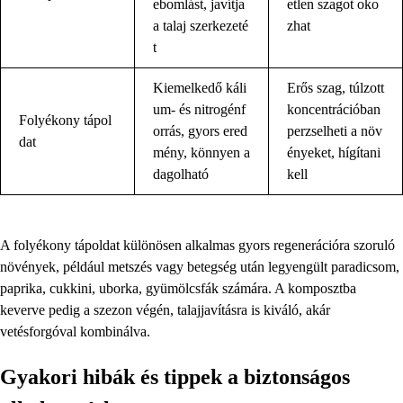
ebomlást, javítja
etlen szagot oko
a talaj szerkezeté
zhat
t
Kiemelkedő káli
Erős szag, túlzott
um- és nitrogénf
koncentrációban
Folyékony tápol
orrás, gyors ered
perzselheti a növ
dat
mény, könnyen a
ényeket, hígítani
dagolható
kell
A folyékony tápoldat különösen alkalmas gyors regenerációra szoruló
növények, például metszés vagy betegség után legyengült paradicsom,
paprika, cukkini, uborka, gyümölcsfák számára. A komposztba
keverve pedig a szezon végén, talajjavításra is kiváló, akár
vetésforgóval kombinálva.
Gyakori hibák és tippek a biztonságos