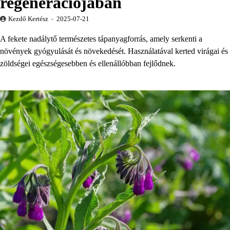
regenerációjában
Kezdő Kertész
2025-07-21
A fekete nadálytő természetes tápanyagforrás, amely serkenti a
növények gyógyulását és növekedését. Használatával kerted virágai és
zöldségei egészségesebben és ellenállóbban fejlődnek.