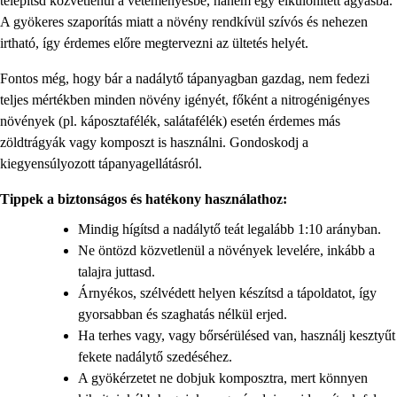
telepítsd közvetlenül a veteményesbe, hanem egy elkülönített ágyásba.
A gyökeres szaporítás miatt a növény rendkívül szívós és nehezen
irtható, így érdemes előre megtervezni az ültetés helyét.
Fontos még, hogy bár a nadálytő tápanyagban gazdag, nem fedezi
teljes mértékben minden növény igényét, főként a nitrogénigényes
növények (pl. káposztafélék, salátafélék) esetén érdemes más
zöldtrágyák vagy komposzt is használni. Gondoskodj a
kiegyensúlyozott tápanyagellátásról.
Tippek a biztonságos és hatékony használathoz:
Mindig hígítsd a nadálytő teát legalább 1:10 arányban.
Ne öntözd közvetlenül a növények levelére, inkább a
talajra juttasd.
Árnyékos, szélvédett helyen készítsd a tápoldatot, így
gyorsabban és szaghatás nélkül erjed.
Ha terhes vagy, vagy bőrsérülésed van, használj kesztyűt
fekete nadálytő szedéséhez.
A gyökérzetet ne dobjuk komposztra, mert könnyen