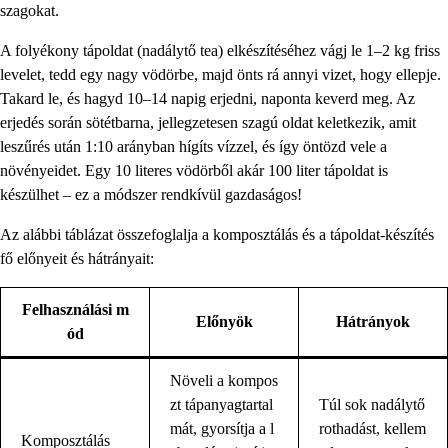
szagokat.
A folyékony tápoldat (nadálytő tea) elkészítéséhez vágj le 1–2 kg friss
levelet, tedd egy nagy vödörbe, majd önts rá annyi vizet, hogy ellepje.
Takard le, és hagyd 10–14 napig erjedni, naponta keverd meg. Az
erjedés során sötétbarna, jellegzetesen szagú oldat keletkezik, amit
leszűrés után 1:10 arányban hígíts vízzel, és így öntözd vele a
növényeidet. Egy 10 literes vödörből akár 100 liter tápoldat is
készülhet – ez a módszer rendkívül gazdaságos!
Az alábbi táblázat összefoglalja a komposztálás és a tápoldat-készítés
fő előnyeit és hátrányait:
Felhasználási m
Előnyök
Hátrányok
ód
Növeli a kompos
zt tápanyagtartal
Túl sok nadálytő
mát, gyorsítja a l
rothadást, kellem
Komposztálás