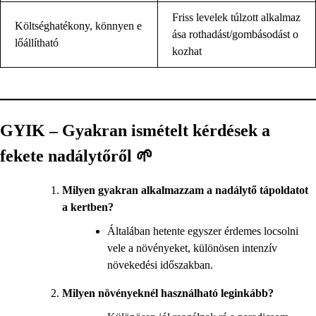
Friss levelek túlzott alkalmaz
Költséghatékony, könnyen e
ása rothadást/gombásodást o
lőállítható
kozhat
GYIK – Gyakran ismételt kérdések a
fekete nadálytőről 🌱
Milyen gyakran alkalmazzam a nadálytő tápoldatot
a kertben?
Általában hetente egyszer érdemes locsolni
vele a növényeket, különösen intenzív
növekedési időszakban.
Milyen növényeknél használható leginkább?