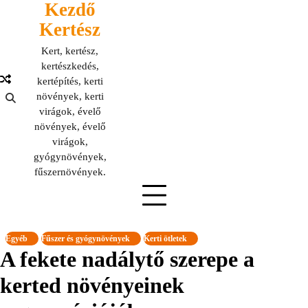
Kezdő
Skip
to
Kertész
content
Kert, kertész,
kertészkedés,
kertépítés, kerti
növények, kerti
virágok, évelő
növények, évelő
virágok,
gyógynövények,
fűszernövények.
Egyéb
Fűszer és gyógynövények
Kerti ötletek
A fekete nadálytő szerepe a
kerted növényeinek