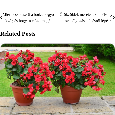
Miért lesz keserű a bodzabogyó
Örökzöldek méretének hatékony
Bejegyzés
lekvár, és hogyan előzd meg?
szabályozása lépésről lépésre
navigáció
Related Posts