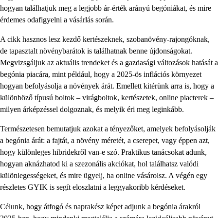
hogyan találhatjuk meg a legjobb ár-érték arányú begóniákat, és mire
érdemes odafigyelni a vásárlás során.
A cikk hasznos lesz kezdő kertészeknek, szobanövény-rajongóknak,
de tapasztalt növénybarátok is találhatnak benne újdonságokat.
Megvizsgáljuk az aktuális trendeket és a gazdasági változások hatását a
begónia piacára, mint például, hogy a 2025-ös inflációs környezet
hogyan befolyásolja a növények árát. Emellett kitérünk arra is, hogy a
különböző típusú boltok – virágboltok, kertészetek, online piacterek –
milyen árképzéssel dolgoznak, és melyik éri meg leginkább.
Természetesen bemutatjuk azokat a tényezőket, amelyek befolyásolják
a begónia árát: a fajtát, a növény méretét, a cserepet, vagy éppen azt,
hogy különleges hibridekről van-e szó. Praktikus tanácsokat adunk,
hogyan aknázhatod ki a szezonális akciókat, hol találhatsz valódi
különlegességeket, és mire ügyelj, ha online vásárolsz. A végén egy
részletes GYIK is segít eloszlatni a leggyakoribb kérdéseket.
Célunk, hogy átfogó és naprakész képet adjunk a begónia árakról