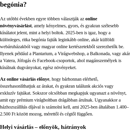
begónia?
Az utóbbi években egyre többen választják az
online
növényvásárlást
, amely kényelmes, gyors, és gyakran szélesebb
kínálatot jelent, mint a helyi boltok. 2025-ben is igaz, hogy a
különleges, ritka begónia fajták leginkább online, akár külföldi
webáruházakból vagy magyar online kertészetekből szerezhetők be.
Ilyenek például a Plantarium, a Virágwebshop, a Balkonada, vagy akár
a Vatera, Jófogás és Facebook-csoportok, ahol magánszemélyek is
kínálnak dugványokat, egész növényeket.
Az online vásárlás előnye
, hogy bárhonnan elérhető,
összehasonlíthatjuk az árakat, és gyakran találunk akciós vagy
exkluzív fajtákat. Sokszor olcsóbban megkapjuk ugyanazt a növényt,
amit egy prémium virágboltban drágábban árulnak. Ugyanakkor a
házhozszállítás díjával is számolni kell, ami 2025-ben általában 1.400–
2.500 Ft között mozog, mérettől és cégtől függően.
Helyi vásárlás – előnyök, hátrányok