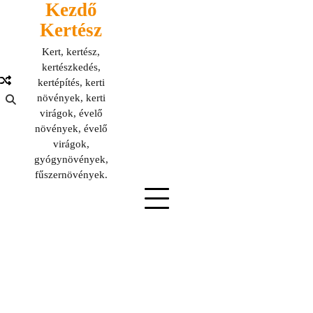
Kezdő
Skip
to
Kertész
content
Kert, kertész,
kertészkedés,
kertépítés, kerti
növények, kerti
virágok, évelő
növények, évelő
virágok,
gyógynövények,
fűszernövények.