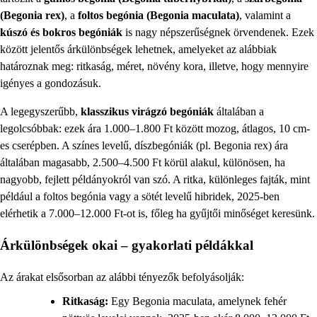
(Begonia rex)
, a
foltos begónia (Begonia maculata)
, valamint a
kúszó és bokros begóniák
is nagy népszerűségnek örvendenek. Ezek
között jelentős árkülönbségek lehetnek, amelyeket az alábbiak
határoznak meg: ritkaság, méret, növény kora, illetve, hogy mennyire
igényes a gondozásuk.
A legegyszerűbb,
klasszikus virágzó begóniák
általában a
legolcsóbbak: ezek ára 1.000–1.800 Ft között mozog, átlagos, 10 cm-
es cserépben. A színes levelű, díszbegóniák (pl. Begonia rex) ára
általában magasabb, 2.500–4.500 Ft körül alakul, különösen, ha
nagyobb, fejlett példányokról van szó. A ritka, különleges fajták, mint
például a foltos begónia vagy a sötét levelű hibridek, 2025-ben
elérhetik a 7.000–12.000 Ft-ot is, főleg ha gyűjtői minőséget keresünk.
Árkülönbségek okai – gyakorlati példákkal
Az árakat elsősorban az alábbi tényezők befolyásolják:
Ritkaság:
Egy Begonia maculata, amelynek fehér