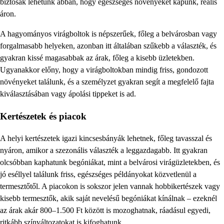
biztosak lehetünk abban, hogy egészséges növényeket kapunk, reális
áron.
A hagyományos virágboltok is népszerűek, főleg a belvárosban vagy
forgalmasabb helyeken, azonban itt általában szűkebb a választék, és
gyakran kissé magasabbak az árak, főleg a kisebb üzletekben.
Ugyanakkor előny, hogy a virágboltokban mindig friss, gondozott
növényeket találunk, és a személyzet gyakran segít a megfelelő fajta
kiválasztásában vagy ápolási tippeket is ad.
Kertészetek és piacok
A helyi kertészetek igazi kincsesbányák lehetnek, főleg tavasszal és
nyáron, amikor a szezonális választék a leggazdagabb. Itt gyakran
olcsóbban kaphatunk begóniákat, mint a belvárosi virágüzletekben, és
jó eséllyel találunk friss, egészséges példányokat közvetlenül a
termesztőtől. A piacokon is sokszor jelen vannak hobbikertészek vagy
kisebb termesztők, akik saját nevelésű begóniákat kínálnak – ezeknél
az árak akár 800–1.500 Ft között is mozoghatnak, ráadásul egyedi,
ritkább színváltozatokat is kifoghatunk.