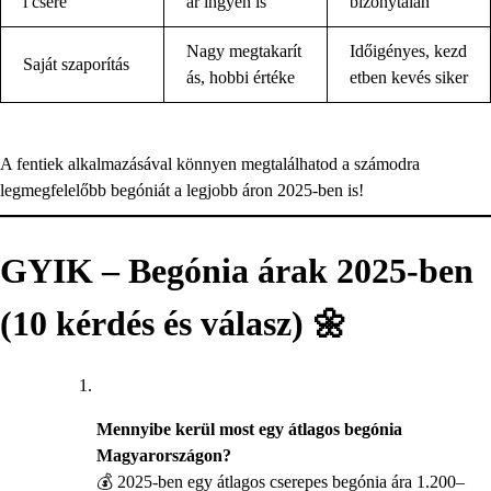
i csere
ár ingyen is
bizonytalan
Nagy megtakarít
Időigényes, kezd
Saját szaporítás
ás, hobbi értéke
etben kevés siker
A fentiek alkalmazásával könnyen megtalálhatod a számodra
legmegfelelőbb begóniát a legjobb áron 2025-ben is!
GYIK – Begónia árak 2025-ben
(10 kérdés és válasz) 🌼
Mennyibe kerül most egy átlagos begónia
Magyarországon?
💰 2025-ben egy átlagos cserepes begónia ára 1.200–