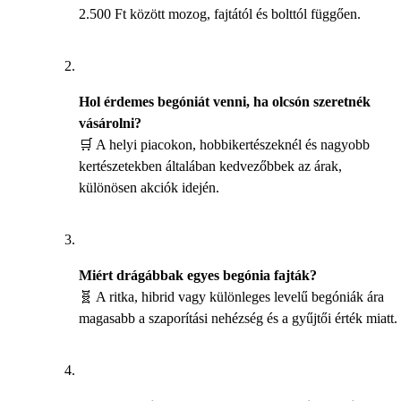
2.500 Ft között mozog, fajtától és bolttól függően.
Hol érdemes begóniát venni, ha olcsón szeretnék
vásárolni?
🛒 A helyi piacokon, hobbikertészeknél és nagyobb
kertészetekben általában kedvezőbbek az árak,
különösen akciók idején.
Miért drágábbak egyes begónia fajták?
🧬 A ritka, hibrid vagy különleges levelű begóniák ára
magasabb a szaporítási nehézség és a gyűjtői érték miatt.