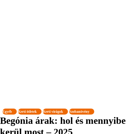
Egyéb
Kerti ötletek
Kerti virágok
Szobanövény
Begónia árak: hol és mennyibe
kerül most – 2025