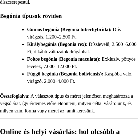
díszcserepestül.
Begónia típusok röviden
Gumós begónia (Begonia tuberhybrida):
Dús
virágzás, 1.200–2.500 Ft.
Királybegónia (Begonia rex):
Díszlevelű, 2.500–6.000
Ft, ritkább változatok drágábbak.
Foltos begónia (Begonia maculata):
Exkluzív, pöttyös
levelek, 7.000–12.000 Ft.
Függő begónia (Begonia boliviensis):
Kaspóba való,
virágzó, 2.000–4.000 Ft.
Összefoglalva:
A választott típus és méret jelentősen meghatározza a
végső árat, így érdemes előre eldönteni, milyen céllal vásárolunk, és
milyen szín, forma vagy méret az, amit keresünk.
Online és helyi vásárlás: hol olcsóbb a