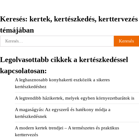
Keresés: kertek, kertészkedés, kerttervezés
témájában
Keresés:
Legolvasottabb cikkek a kertészkedéssel
kapcsolatosan:
A leghasznosabb konyhakerti eszközök a sikeres
kertészkedéshez
A legtrendibb házikertek, melyek egyben környezetbarátok is
A magaságyás: Az egyszerű és hatékony módja a
kertészkedésnek
A modern kertek trendjei – A természetes és praktikus
kerttervezés