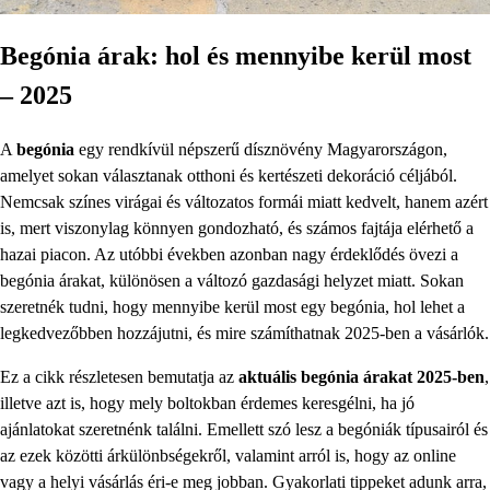
Begónia árak: hol és mennyibe kerül most
– 2025
A
begónia
egy rendkívül népszerű dísznövény Magyarországon,
amelyet sokan választanak otthoni és kertészeti dekoráció céljából.
Nemcsak színes virágai és változatos formái miatt kedvelt, hanem azért
is, mert viszonylag könnyen gondozható, és számos fajtája elérhető a
hazai piacon. Az utóbbi években azonban nagy érdeklődés övezi a
begónia árakat, különösen a változó gazdasági helyzet miatt. Sokan
szeretnék tudni, hogy mennyibe kerül most egy begónia, hol lehet a
legkedvezőbben hozzájutni, és mire számíthatnak 2025-ben a vásárlók.
Ez a cikk részletesen bemutatja az
aktuális begónia árakat 2025-ben
,
illetve azt is, hogy mely boltokban érdemes keresgélni, ha jó
ajánlatokat szeretnénk találni. Emellett szó lesz a begóniák típusairól és
az ezek közötti árkülönbségekről, valamint arról is, hogy az online
vagy a helyi vásárlás éri-e meg jobban. Gyakorlati tippeket adunk arra,