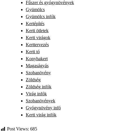
Fűszer és gyógynövények
Gyümölcs
Gyümölcs infók
Kertépítés
Kerti ötletek
Kerti virágok
Kerttervezés
Kerti tó
Konyhakert
Magaságyás
Szobanövény
Zöldség
Zöldség infók
Virág infók
Szobanövények
Gyógynövény infó
Kerti virág infók
Post Views:
685