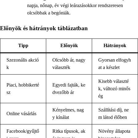
napja, nőnap, év végi leárazásokkor rendszeresen
olcsóbbak a begóniák.
Előnyök és hátrányok táblázatban
Tipp
Előnyök
Hátrányok
Szezonális akció
Olcsóbb ár, nagy
Gyorsan elfogyh
k
választék
at a készlet
Kisebb választé
Piaci, hobbikerté
Egyedi fajták, ke
k, változó minős
sz
dvezőbb ár
ég
Kényelmes, nag
Szállítási díj, ne
Online vásárlás
y kínálat
m látod élőben
Facebook/gyűjtő
Ritka típusok, ak
Növény állapota