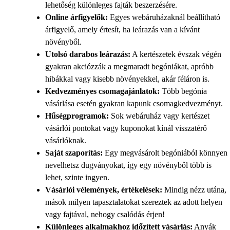
lehetőség különleges fajták beszerzésére.
Online árfigyelők:
Egyes webáruházaknál beállítható
árfigyelő, amely értesít, ha leárazás van a kívánt
növényből.
Utolsó darabos leárazás:
A kertészetek évszak végén
gyakran akciózzák a megmaradt begóniákat, apróbb
hibákkal vagy kisebb növényekkel, akár féláron is.
Kedvezményes csomagajánlatok:
Több begónia
vásárlása esetén gyakran kapunk csomagkedvezményt.
Hűségprogramok:
Sok webáruház vagy kertészet
vásárlói pontokat vagy kuponokat kínál visszatérő
vásárlóknak.
Saját szaporítás:
Egy megvásárolt begóniából könnyen
nevelhetsz dugványokat, így egy növényből több is
lehet, szinte ingyen.
Vásárlói vélemények, értékelések:
Mindig nézz utána,
mások milyen tapasztalatokat szereztek az adott helyen
vagy fajtával, nehogy csalódás érjen!
Különleges alkalmakhoz időzített vásárlás:
Anyák