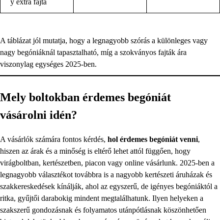
y extra fajta
A táblázat jól mutatja, hogy a legnagyobb szórás a különleges vagy
nagy begóniáknál tapasztalható, míg a szokványos fajták ára
viszonylag egységes 2025-ben.
Mely boltokban érdemes begóniát
vásárolni idén?
A vásárlók számára fontos kérdés,
hol érdemes begóniát venni
,
hiszen az árak és a minőség is eltérő lehet attól függően, hogy
virágboltban, kertészetben, piacon vagy online vásárlunk. 2025-ben a
legnagyobb választékot továbbra is a nagyobb kertészeti áruházak és
szakkereskedések kínálják, ahol az egyszerű, de igényes begóniáktól a
ritka, gyűjtői darabokig mindent megtalálhatunk. Ilyen helyeken a
szakszerű gondozásnak és folyamatos utánpótlásnak köszönhetően