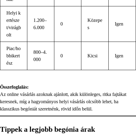
Helyi k
ertésze
1.200–
Közepe
0
Igen
t/virágb
6.000
s
olt
Piac/ho
800–4.
bbikert
0
Kicsi
Igen
000
ész
Összefoglalás:
Az online vásárlás azoknak ajánlott, akik különleges, ritka fajtákat
keresnek, míg a hagyományos helyi vásárlás olcsóbb lehet, ha
klasszikus begóniát szeretnénk, rövid időn belül.
Tippek a legjobb begónia árak