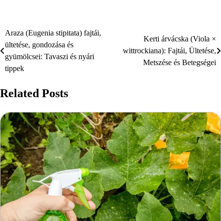
Araza (Eugenia stipitata) fajtái,
Bejegyzés
Kerti árvácska (Viola ×
ültetése, gondozása és
wittrockiana): Fajtái, Ültetése,
navigáció
gyümölcsei: Tavaszi és nyári
Metszése és Betegségei
tippek
Related Posts