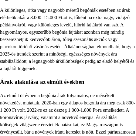
A különleges, ritka vagy nagyobb méretű begóniák esetében az árak
elérhetik akár a 8.000–15.000 Ft-ot is, főként ha extra nagy, virágzó
példányokról, vagy különleges levelű, hibrid fajtákról van szó. A
hagyományos, egyszerűbb begónia fajtákat azonban még mindig
beszerezhetjük kedvezőbb áron, főleg szezonális akciók vagy
piacokon történő vásárlás esetén. Általánosságban elmondható, hogy a
2025-ös trendek szerint a minőségi, egészséges növények ára
stabilizálódott, a legnagyobb árkülönbségek pedig az eladó helyétől és
a fajtától függenek.
Árak alakulása az elmúlt években
Az elmúlt öt évben a begónia árak folyamatos, de mérsékelt
növekedést mutattak. 2020-ban egy átlagos begónia ára még csak 800-
1.200 Ft volt, 2022-re ez az összeg 1.000-1.800 Ft-ra emelkedett. A
koronavírus-járvány, valamint a növekvő energia- és szállítási
költségek világszerte éreztették hatásukat, ez Magyarországon is
érvényesült, bár a növények iránti kereslet is nőtt. Ezzel párhuzamosan