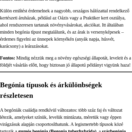
Külön említést érdemelnek a nagyobb, országos hálózattal rendelkező
kertészeti áruházak, például az Oázis vagy a Praktiker kert osztálya,
ahol rendszeresen tartanak növényvásárokat, akciókat. Itt általában
minden begónia típust megtalálunk, és az árak is versenyképesek –
érdemes figyelni az ünnepek környékén (anyák napja, húsvét,
karácsony) a leárazásokat.
Fontos:
Mindig nézzük meg a növény egészségi állapotát, leveleit és a
földjét vásárlás előtt, hogy biztosan jó állapotú példányt vigyünk haza!
Begónia típusok és árkülönbségek
részletesen
A begóniák családja rendkívül változatos: több száz faj és változat
létezik, amelyeket színük, levelük mintázata, méretük vagy éppen
virágzásuk alapján csoportosíthatunk. A legismertebb típusok közé
tartozik a
gumós begónia (Begonia tuberhybrida)
, a
szárbegónia