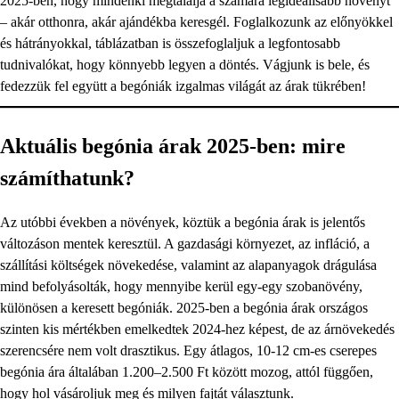
2025-ben, hogy mindenki megtalálja a számára legideálisabb növényt
– akár otthonra, akár ajándékba keresgél. Foglalkozunk az előnyökkel
és hátrányokkal, táblázatban is összefoglaljuk a legfontosabb
tudnivalókat, hogy könnyebb legyen a döntés. Vágjunk is bele, és
fedezzük fel együtt a begóniák izgalmas világát az árak tükrében!
Aktuális begónia árak 2025-ben: mire
számíthatunk?
Az utóbbi években a növények, köztük a begónia árak is jelentős
változáson mentek keresztül. A gazdasági környezet, az infláció, a
szállítási költségek növekedése, valamint az alapanyagok drágulása
mind befolyásolták, hogy mennyibe kerül egy-egy szobanövény,
különösen a keresett begóniák. 2025-ben a begónia árak országos
szinten kis mértékben emelkedtek 2024-hez képest, de az árnövekedés
szerencsére nem volt drasztikus. Egy átlagos, 10-12 cm-es cserepes
begónia ára általában 1.200–2.500 Ft között mozog, attól függően,
hogy hol vásároljuk meg és milyen fajtát választunk.