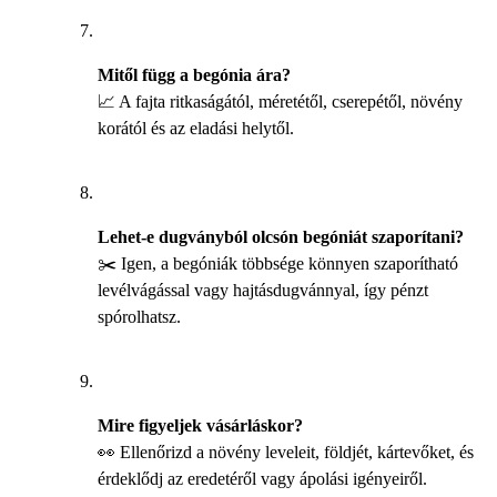
Mitől függ a begónia ára?
📈 A fajta ritkaságától, méretétől, cserepétől, növény
korától és az eladási helytől.
Lehet-e dugványból olcsón begóniát szaporítani?
✂️ Igen, a begóniák többsége könnyen szaporítható
levélvágással vagy hajtásdugvánnyal, így pénzt
spórolhatsz.
Mire figyeljek vásárláskor?
👀 Ellenőrizd a növény leveleit, földjét, kártevőket, és
érdeklődj az eredetéről vagy ápolási igényeiről.