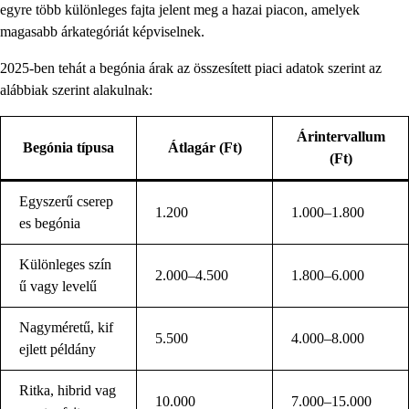
egyre több különleges fajta jelent meg a hazai piacon, amelyek
magasabb árkategóriát képviselnek.
2025-ben tehát a begónia árak az összesített piaci adatok szerint az
alábbiak szerint alakulnak:
Árintervallum
Begónia típusa
Átlagár (Ft)
(Ft)
Egyszerű cserep
1.200
1.000–1.800
es begónia
Különleges szín
2.000–4.500
1.800–6.000
ű vagy levelű
Nagyméretű, kif
5.500
4.000–8.000
ejlett példány
Ritka, hibrid vag
10.000
7.000–15.000