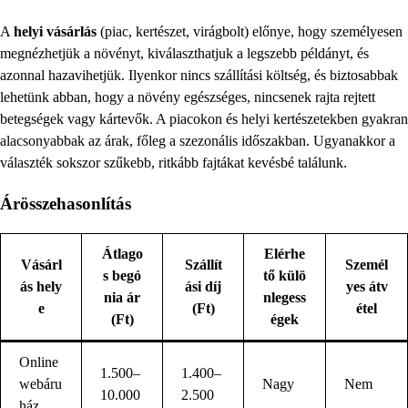
A
helyi vásárlás
(piac, kertészet, virágbolt) előnye, hogy személyesen
megnézhetjük a növényt, kiválaszthatjuk a legszebb példányt, és
azonnal hazavihetjük. Ilyenkor nincs szállítási költség, és biztosabbak
lehetünk abban, hogy a növény egészséges, nincsenek rajta rejtett
betegségek vagy kártevők. A piacokon és helyi kertészetekben gyakran
alacsonyabbak az árak, főleg a szezonális időszakban. Ugyanakkor a
választék sokszor szűkebb, ritkább fajtákat kevésbé találunk.
Árösszehasonlítás
Átlago
Elérhe
Vásárl
Szállít
Személ
s begó
tő külö
ás hely
ási díj
yes átv
nia ár
nlegess
e
(Ft)
étel
(Ft)
égek
Online
1.500–
1.400–
webáru
Nagy
Nem
10.000
2.500
ház