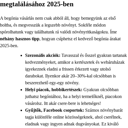
megtalálásához 2025-ben
A begónia vásárlás nem csak abból áll, hogy bemegyünk az első
boltba, és megvesszük a legszebb növényt. Sokféle módon
spórolhatunk vagy találhatunk rá valódi növényritkaságokra. Íme
néhány hasznos tipp
, hogyan csíphetsz el kedvező begónia árakat
2025-ben.
Szezonális akciók:
Tavasszal és ősszel gyakran tartanak
kedvezményeket, amikor a kertészetek és webáruházak
igyekeznek eladni a frissen érkezett vagy utolsó
darabokat. Ilyenkor akár 20–30%-kal olcsóbban is
beszerezhető egy-egy növény.
Helyi piacok, hobbikertészek:
Gyakran olcsóbban
juthatsz begóniához, ha a helyi termelőknél, piacokon
vásárolsz. Itt akár csere-bere is lehetséges!
Gyűjtők, Facebook csoportok:
Számos növénybarát
tagja különféle online közösségeknek, ahol cserélnek,
eladnak vagy ingyen adnak dugványokat. Ez kiváló