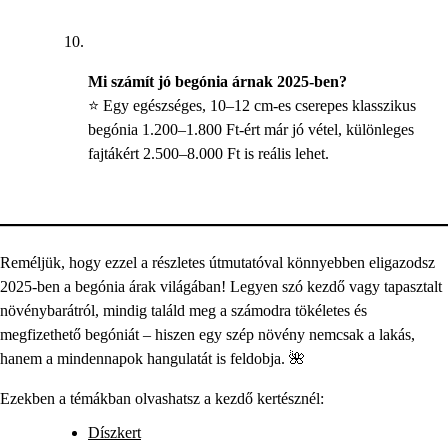
Mi számít jó begónia árnak 2025-ben?
⭐ Egy egészséges, 10–12 cm-es cserepes klasszikus
begónia 1.200–1.800 Ft-ért már jó vétel, különleges
fajtákért 2.500–8.000 Ft is reális lehet.
Reméljük, hogy ezzel a részletes útmutatóval könnyebben eligazodsz
2025-ben a begónia árak világában! Legyen szó kezdő vagy tapasztalt
növénybarátról, mindig találd meg a számodra tökéletes és
megfizethető begóniát – hiszen egy szép növény nemcsak a lakás,
hanem a mindennapok hangulatát is feldobja. 🌺
Ezekben a témákban olvashatsz a kezdő kertésznél:
Díszkert