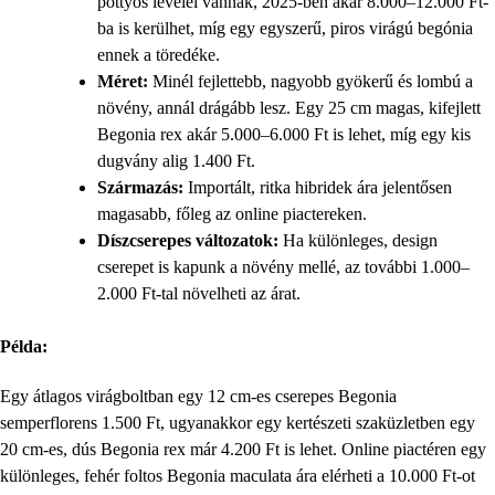
pöttyös levelei vannak, 2025-ben akár 8.000–12.000 Ft-
ba is kerülhet, míg egy egyszerű, piros virágú begónia
ennek a töredéke.
Méret:
Minél fejlettebb, nagyobb gyökerű és lombú a
növény, annál drágább lesz. Egy 25 cm magas, kifejlett
Begonia rex akár 5.000–6.000 Ft is lehet, míg egy kis
dugvány alig 1.400 Ft.
Származás:
Importált, ritka hibridek ára jelentősen
magasabb, főleg az online piactereken.
Díszcserepes változatok:
Ha különleges, design
cserepet is kapunk a növény mellé, az további 1.000–
2.000 Ft-tal növelheti az árat.
Példa:
Egy átlagos virágboltban egy 12 cm-es cserepes Begonia
semperflorens 1.500 Ft, ugyanakkor egy kertészeti szaküzletben egy
20 cm-es, dús Begonia rex már 4.200 Ft is lehet. Online piactéren egy
különleges, fehér foltos Begonia maculata ára elérheti a 10.000 Ft-ot