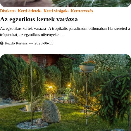
Díszkert
Kerti ötletek
Kerti virágok
Kerttervezés
Az egzotikus kertek varázsa
Az egzotikus kertek varázsa- A tropikális paradicsom otthonában Ha szereted a
trópusokat, az egzotikus növényeket…
Kezdő Kertész
2023-06-11