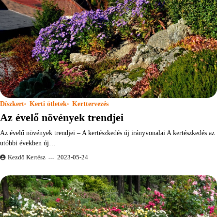
Díszkert
Kerti ötletek
Kerttervezés
Az évelő növények trendjei
Az évelő növények trendjei – A kertészkedés új irányvonalai A kertészkedés az
utóbbi években új…
Kezdő Kertész
2023-05-24