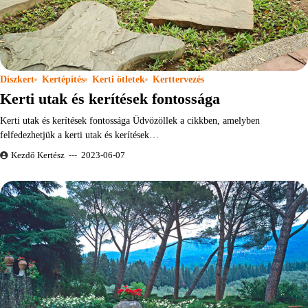
Díszkert
Kertépítés
Kerti ötletek
Kerttervezés
Kerti utak és kerítések fontossága
Kerti utak és kerítések fontossága Üdvözöllek a cikkben, amelyben
felfedezhetjük a kerti utak és kerítések…
Kezdő Kertész
2023-06-07