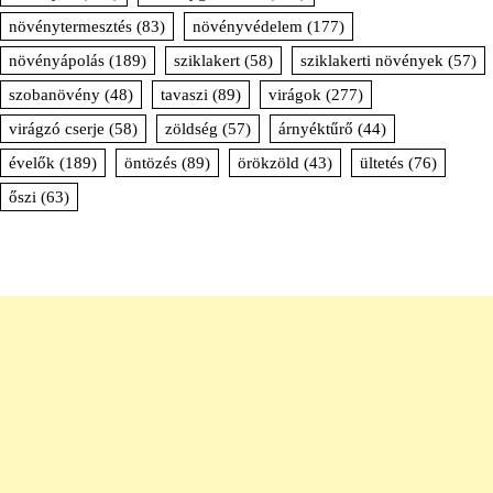
növénytermesztés
(83)
növényvédelem
(177)
növényápolás
(189)
sziklakert
(58)
sziklakerti növények
(57)
szobanövény
(48)
tavaszi
(89)
virágok
(277)
virágzó cserje
(58)
zöldség
(57)
árnyéktűrő
(44)
évelők
(189)
öntözés
(89)
örökzöld
(43)
ültetés
(76)
őszi
(63)