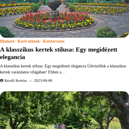
Díszkert
Kerti ötletek
Kerttervezés
A klasszikus kertek stílusa: Egy megidézett
elegancia
A klasszikus kertek stílusa: Egy megidézett elegancia Üdvözöllek a klasszikus
kertek varázslatos világában! Ebben a…
Kezdő Kertész
2023-06-06