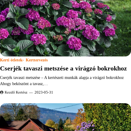
Kerti ötletek
Kerttervezés
Cserjék tavaszi metszése a virágzó bokrokhoz
Cserjék tavaszi metszése – A kertészeti munkák alapja a virágzó bokrokhoz
Ahogy beköszönt a tavasz,…
Kezdő Kertész
2023-05-31