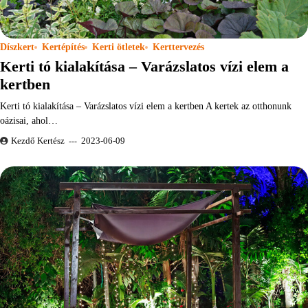
Díszkert
Kertépítés
Kerti ötletek
Kerttervezés
Kerti tó kialakítása – Varázslatos vízi elem a
kertben
Kerti tó kialakítása – Varázslatos vízi elem a kertben A kertek az otthonunk
oázisai, ahol…
Kezdő Kertész
2023-06-09