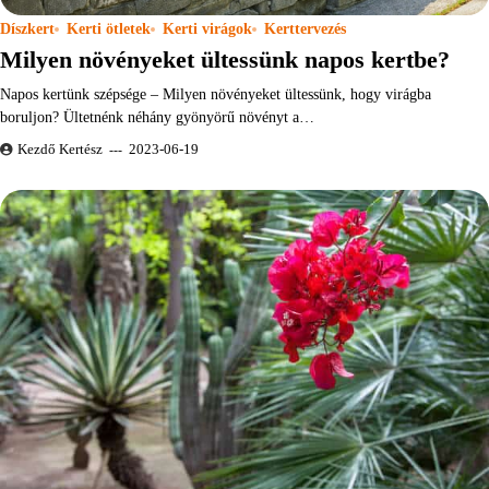
Díszkert
Kerti ötletek
Kerti virágok
Kerttervezés
Milyen növényeket ültessünk napos kertbe?
Napos kertünk szépsége – Milyen növényeket ültessünk, hogy virágba
boruljon? Ültetnénk néhány gyönyörű növényt a…
Kezdő Kertész
2023-06-19