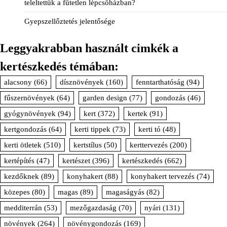
teleltettük a fűtetlen lépcsőházban?
Gyepszellőztetés jelentősége
Leggyakrabban használt cimkék a
kertészkedés témában:
alacsony
(66)
dísznövények
(160)
fenntarthatóság
(94)
fűszernövények
(64)
garden design
(77)
gondozás
(46)
gyógynövények
(94)
kert
(372)
kertek
(91)
kertgondozás
(64)
kerti tippek
(73)
kerti tó
(48)
kerti ötletek
(510)
kertstílus
(50)
kerttervezés
(200)
kertépítés
(47)
kertészet
(396)
kertészkedés
(662)
kezdőknek
(89)
konyhakert
(88)
konyhakert tervezés
(74)
közepes
(80)
magas
(89)
magaságyás
(82)
medditerrán
(53)
mezőgazdaság
(70)
nyári
(131)
növények
(264)
növénygondozás
(169)