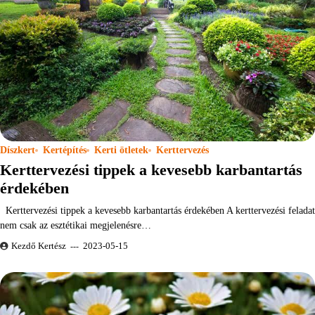
Díszkert
Kertépítés
Kerti ötletek
Kerttervezés
Kerttervezési tippek a kevesebb karbantartás
érdekében
Kerttervezési tippek a kevesebb karbantartás érdekében A kerttervezési feladat
nem csak az esztétikai megjelenésre…
Kezdő Kertész
2023-05-15