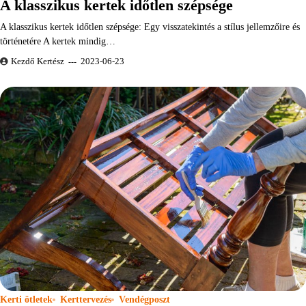
A klasszikus kertek időtlen szépsége
A klasszikus kertek időtlen szépsége: Egy visszatekintés a stílus jellemzőire és
történetére A kertek mindig…
Kezdő Kertész
2023-06-23
Kerti ötletek
Kerttervezés
Vendégposzt