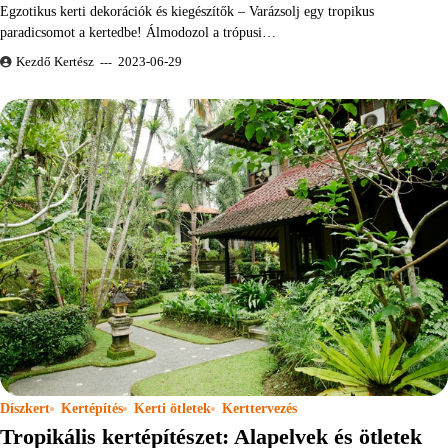
Egzotikus kerti dekorációk és kiegészítők – Varázsolj egy tropikus
paradicsomot a kertedbe! Álmodozol a trópusi…
Kezdő Kertész
2023-06-29
Díszkert
Kertépítés
Kerti ötletek
Kerttervezés
Tropikális kertépítészet: Alapelvek és ötletek