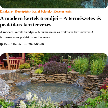
Díszkert
Kertépítés
Kerti ötletek
Kerttervezés
A modern kertek trendjei – A természetes és
praktikus kerttervezés
A modern kertek trendjei – A természetes és praktikus kerttervezés A
természetes és praktikus kerttervezés…
Kezdő Kertész
2023-06-10