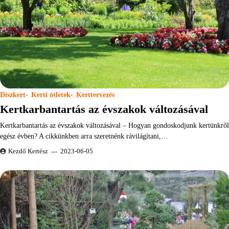
Díszkert
Kerti ötletek
Kerttervezés
Kertkarbantartás az évszakok változásával
Kertkarbantartás az évszakok változásával – Hogyan gondoskodjunk kertünkről
egész évben? A cikkünkben arra szeretnénk rávilágítani,…
Kezdő Kertész
2023-06-05