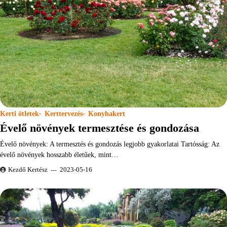
Kerti ötletek
Kerttervezés
Konyhakert
Évelő növények termesztése és gondozása
Évelő növények: A termesztés és gondozás legjobb gyakorlatai Tartósság: Az
évelő növények hosszabb életűek, mint…
Kezdő Kertész
2023-05-16