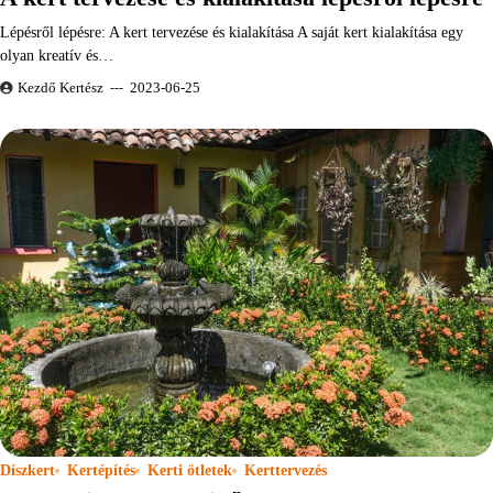
Lépésről lépésre: A kert tervezése és kialakítása A saját kert kialakítása egy
olyan kreatív és…
Kezdő Kertész
2023-06-25
Díszkert
Kertépítés
Kerti ötletek
Kerttervezés