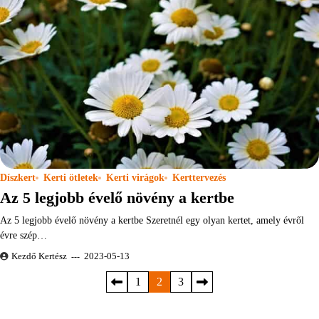
Díszkert
Kerti ötletek
Kerti virágok
Kerttervezés
Az 5 legjobb évelő növény a kertbe
Az 5 legjobb évelő növény a kertbe Szeretnél egy olyan kertet, amely évről
évre szép…
Kezdő Kertész
2023-05-13
Bejegyzések
1
2
3
lapozása