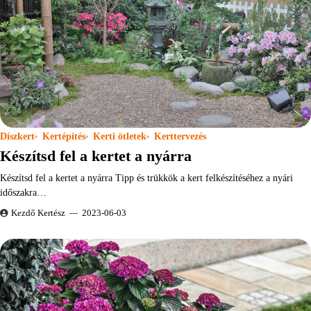
Díszkert
Kertépítés
Kerti ötletek
Kerttervezés
Készítsd fel a kertet a nyárra
Készítsd fel a kertet a nyárra Tipp és trükkök a kert felkészítéséhez a nyári
időszakra…
Kezdő Kertész
2023-06-03