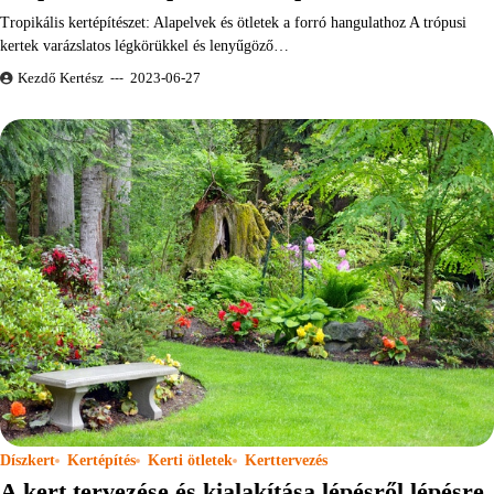
Tropikális kertépítészet: Alapelvek és ötletek a forró hangulathoz A trópusi
kertek varázslatos légkörükkel és lenyűgöző…
Kezdő Kertész
2023-06-27
Díszkert
Kertépítés
Kerti ötletek
Kerttervezés
A kert tervezése és kialakítása lépésről lépésre