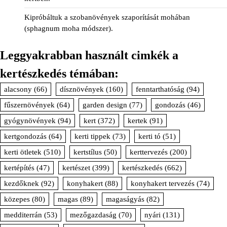
Kipróbáltuk a szobanövények szaporítását mohában
(sphagnum moha módszer).
Leggyakrabban használt cimkék a
kertészkedés témában:
alacsony
(66)
dísznövények
(160)
fenntarthatóság
(94)
fűszernövények
(64)
garden design
(77)
gondozás
(46)
gyógynövények
(94)
kert
(372)
kertek
(91)
kertgondozás
(64)
kerti tippek
(73)
kerti tó
(51)
kerti ötletek
(510)
kertstílus
(50)
kerttervezés
(200)
kertépítés
(47)
kertészet
(399)
kertészkedés
(662)
kezdőknek
(92)
konyhakert
(88)
konyhakert tervezés
(74)
közepes
(80)
magas
(89)
magaságyás
(82)
medditerrán
(53)
mezőgazdaság
(70)
nyári
(131)