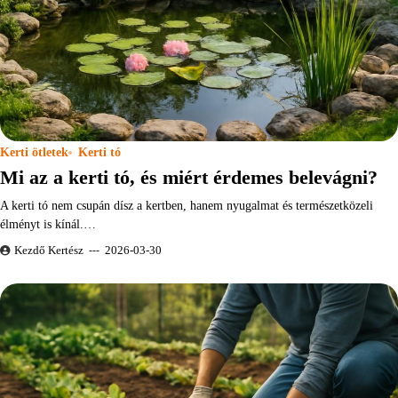
Kerti ötletek
Kerti tó
Mi az a kerti tó, és miért érdemes belevágni?
A kerti tó nem csupán dísz a kertben, hanem nyugalmat és természetközeli
élményt is kínál.…
Kezdő Kertész
2026-03-30