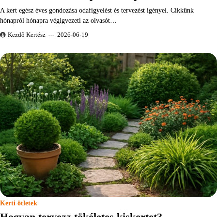
A kert egész éves gondozása odafigyelést és tervezést igényel. Cikkünk
hónapról hónapra végigvezeti az olvasót…
Kezdő Kertész
2026-06-19
Kerti ötletek
Hogyan tervezz tökéletes kiskertet?