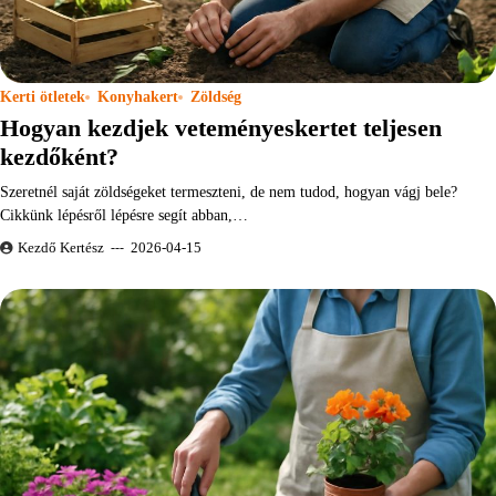
Kerti ötletek
Konyhakert
Zöldség
Hogyan kezdjek veteményeskertet teljesen
kezdőként?
Szeretnél saját zöldségeket termeszteni, de nem tudod, hogyan vágj bele?
Cikkünk lépésről lépésre segít abban,…
Kezdő Kertész
2026-04-15