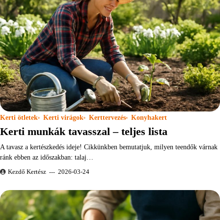
Kerti ötletek
Kerti virágok
Kerttervezés
Konyhakert
Kerti munkák tavasszal – teljes lista
A tavasz a kertészkedés ideje! Cikkünkben bemutatjuk, milyen teendők várnak
ránk ebben az időszakban: talaj…
Kezdő Kertész
2026-03-24