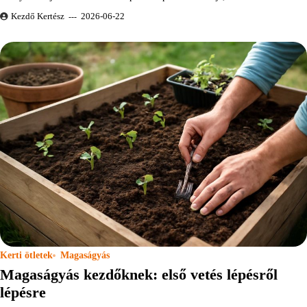
Kezdő Kertész
2026-06-22
Kerti ötletek
Magaságyás
Magaságyás kezdőknek: első vetés lépésről
lépésre