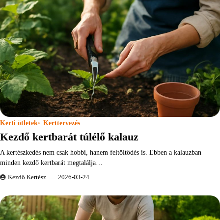
Kerti ötletek
Kerttervezés
Kezdő kertbarát túlélő kalauz
A kertészkedés nem csak hobbi, hanem feltöltődés is. Ebben a kalauzban
minden kezdő kertbarát megtalálja…
Kezdő Kertész
2026-03-24