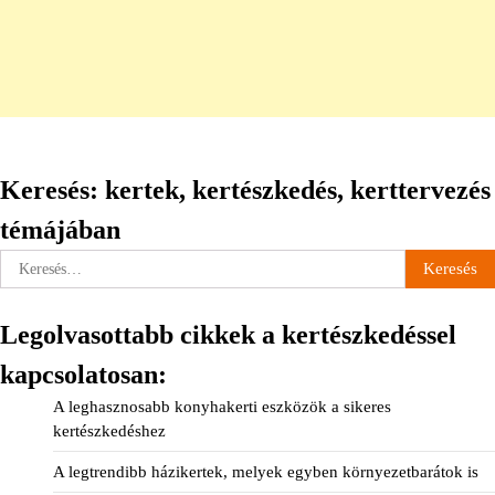
Keresés: kertek, kertészkedés, kerttervezés
témájában
Keresés:
Legolvasottabb cikkek a kertészkedéssel
kapcsolatosan:
A leghasznosabb konyhakerti eszközök a sikeres
kertészkedéshez
A legtrendibb házikertek, melyek egyben környezetbarátok is