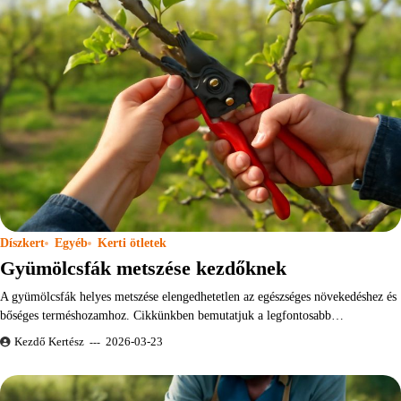
Díszkert
Egyéb
Kerti ötletek
Gyümölcsfák metszése kezdőknek
A gyümölcsfák helyes metszése elengedhetetlen az egészséges növekedéshez és
bőséges terméshozamhoz. Cikkünkben bemutatjuk a legfontosabb…
Kezdő Kertész
2026-03-23