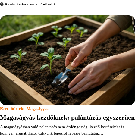
Kezdő Kertész
2026-07-13
Kerti ötletek
Magaságyás
Magaságyás kezdőknek: palántázás egyszerűen
A magaságyásban való palántázás nem ördöngösség, kezdő kertészként is
könnyen elsajátítható. Cikkünk lépésről lépésre bemutatja,…