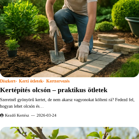
Díszkert
Kerti ötletek
Kerttervezés
Kertépítés olcsón – praktikus ötletek
Szeretnél gyönyörű kertet, de nem akarsz vagyonokat költeni rá? Fedezd fel,
hogyan lehet olcsón és…
Kezdő Kertész
2026-03-24