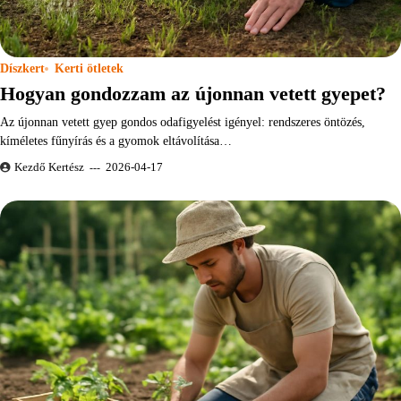
Díszkert
Kerti ötletek
Hogyan gondozzam az újonnan vetett gyepet?
Az újonnan vetett gyep gondos odafigyelést igényel: rendszeres öntözés,
kíméletes fűnyírás és a gyomok eltávolítása…
Kezdő Kertész
2026-04-17