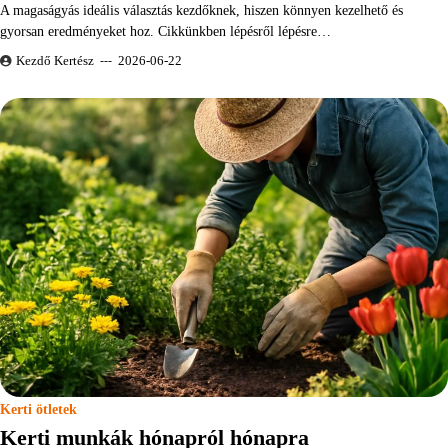
A magaságyás ideális választás kezdőknek, hiszen könnyen kezelhető és
gyorsan eredményeket hoz. Cikkünkben lépésről lépésre…
Kezdő Kertész
2026-06-22
Kerti ötletek
Kerti munkák hónapról hónapra