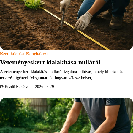
Kerti ötletek
Konyhakert
Veteményeskert kialakítása nulláról
A veteményeskert kialakítása nulláról izgalmas kihívás, amely kitartást és
tervezést igényel. Megmutatjuk, hogyan válassz helyet,…
Kezdő Kertész
2026-03-29