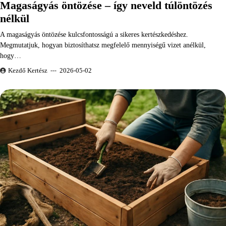
Magaságyás öntözése – így neveld túlöntözés
nélkül
A magaságyás öntözése kulcsfontosságú a sikeres kertészkedéshez.
Megmutatjuk, hogyan biztosíthatsz megfelelő mennyiségű vizet anélkül,
hogy…
Kezdő Kertész
2026-05-02