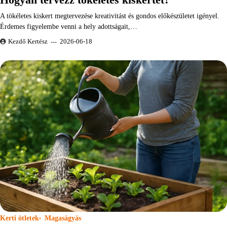
A tökéletes kiskert megtervezése kreativitást és gondos előkészületet igényel.
Érdemes figyelembe venni a hely adottságait,…
Kezdő Kertész
2026-06-18
Kerti ötletek
Magaságyás