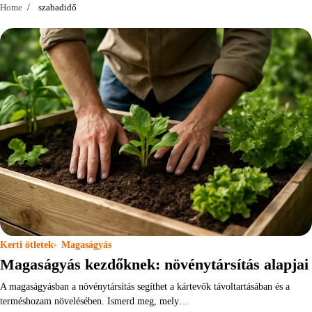
Home
szabadidő
Kerti ötletek
Magaságyás
Magaságyás kezdőknek: növénytársítás alapjai
A magaságyásban a növénytársítás segíthet a kártevők távoltartásában és a
terméshozam növelésében. Ismerd meg, mely…