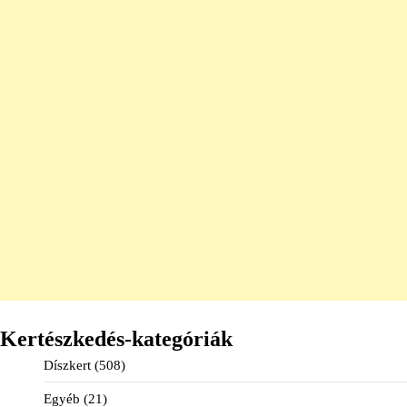
Kertészkedés-kategóriák
Díszkert
(508)
Egyéb
(21)