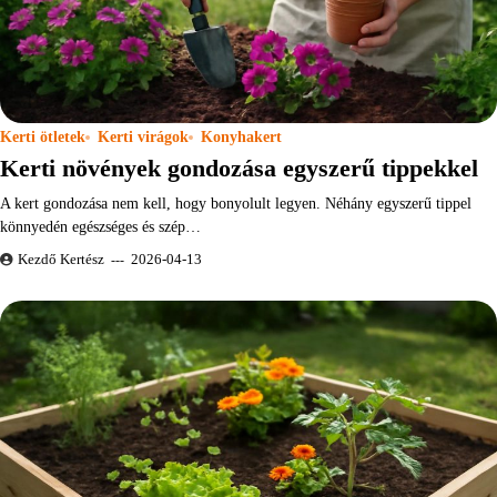
Kerti ötletek
Kerti virágok
Konyhakert
Kerti növények gondozása egyszerű tippekkel
A kert gondozása nem kell, hogy bonyolult legyen. Néhány egyszerű tippel
könnyedén egészséges és szép…
Kezdő Kertész
2026-04-13