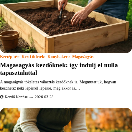
Kertépítés
Kerti ötletek
Konyhakert
Magaságyás
Magaságyás kezdőknek: így indulj el nulla
tapasztalattal
A magaságyás tökéletes választás kezdőknek is. Megmutatjuk, hogyan
kezdhetsz neki lépésről lépésre, még akkor is,…
Kezdő Kertész
2026-03-28