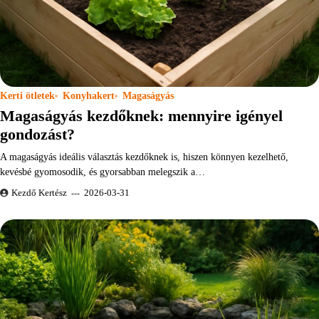
Kerti ötletek
Konyhakert
Magaságyás
Magaságyás kezdőknek: mennyire igényel
gondozást?
A magaságyás ideális választás kezdőknek is, hiszen könnyen kezelhető,
kevésbé gyomosodik, és gyorsabban melegszik a…
Kezdő Kertész
2026-03-31