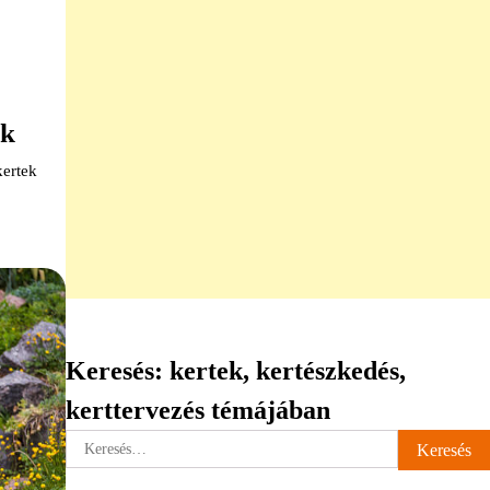
ek
kertek
Keresés: kertek, kertészkedés,
kerttervezés témájában
Keresés: