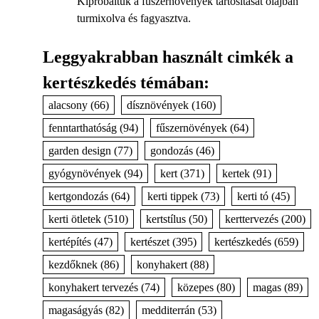
Kipróbáltuk a fűszernövények tartósítását olajban
turmixolva és fagyasztva.
Leggyakrabban használt cimkék a
kertészkedés témában:
alacsony
(66)
dísznövények
(160)
fenntarthatóság
(94)
fűszernövények
(64)
garden design
(77)
gondozás
(46)
gyógynövények
(94)
kert
(371)
kertek
(91)
kertgondozás
(64)
kerti tippek
(73)
kerti tó
(45)
kerti ötletek
(510)
kertstílus
(50)
kerttervezés
(200)
kertépítés
(47)
kertészet
(395)
kertészkedés
(659)
kezdőknek
(86)
konyhakert
(88)
konyhakert tervezés
(74)
közepes
(80)
magas
(89)
magaságyás
(82)
medditerrán
(53)