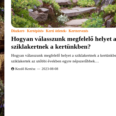
Díszkert
Kertépítés
Kerti ötletek
Kerttervezés
Hogyan válasszunk megfelelő helyet 
sziklakertnek a kertünkben?
Hogyan válasszunk megfelelő helyet a sziklakertnek a kertünkb
sziklakertek az utóbbi években egyre népszerűbbek…
Kezdő Kertész
2023-08-08