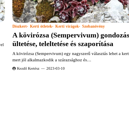
Díszkert
Kerti ötletek
Kerti virágok
Szobanövény
A kövirózsa (Sempervivum) gondozás
ültetése, teleltetése és szaporítása
vel
A kövirózsa (Sempervivum) egy nagyszerű választás lehet a ker
mert jól alkalmazkodik a szárazsághoz és…
Kezdő Kertész
2023-03-10