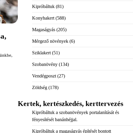
Kipróbáltuk
(81)
Konyhakert
(588)
Magaságyás
(205)
a,
Mérgező növények
(6)
Sziklakert
(51)
tünkbe,
Szobanövény
(134)
Vendégposzt
(27)
Zöldség
(178)
Kertek, kertészkedés, kerttervezés
Kipróbáltuk a szobanövények portalanítását és
fényesítését banánhéjjal.
Kipróbáltuk a magaságyás építését bontott