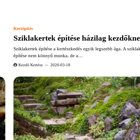
Kertépítés
Sziklakertek építése házilag kezdőkn
Sziklakertek építése a kertészkedés egyik legszebb ága. A szikla
építése nem könnyű munka, de a…
Kezdő Kertész
2026-03-18