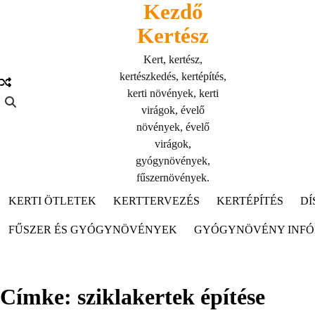
Kezdő
Skip
to
Kertész
content
Kert, kertész,
kertészkedés, kertépítés,
kerti növények, kerti
virágok, évelő
növények, évelő
virágok,
gyógynövények,
fűszernövények.
KERTI ÖTLETEK
KERTTERVEZÉS
KERTÉPÍTÉS
DÍ
FŰSZER ÉS GYÓGYNÖVÉNYEK
GYÓGYNÖVÉNY INF
Címke:
sziklakertek építése