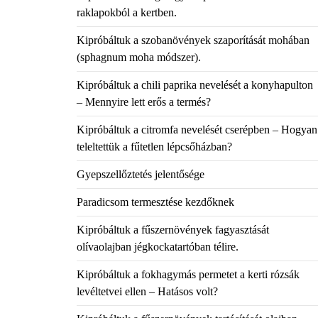
raklapokból a kertben.
Kipróbáltuk a szobanövények szaporítását mohában
(sphagnum moha módszer).
Kipróbáltuk a chili paprika nevelését a konyhapulton
– Mennyire lett erős a termés?
Kipróbáltuk a citromfa nevelését cserépben – Hogyan
teleltettük a fűtetlen lépcsőházban?
Gyepszellőztetés jelentősége
Paradicsom termesztése kezdőknek
Kipróbáltuk a fűszernövények fagyasztását
olívaolajban jégkockatartóban télire.
Kipróbáltuk a fokhagymás permetet a kerti rózsák
levéltetvei ellen – Hatásos volt?