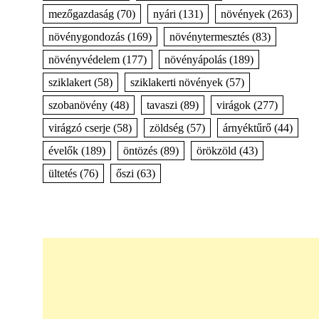
mezőgazdaság
(70)
nyári
(131)
növények
(263)
növénygondozás
(169)
növénytermesztés
(83)
növényvédelem
(177)
növényápolás
(189)
sziklakert
(58)
sziklakerti növények
(57)
szobanövény
(48)
tavaszi
(89)
virágok
(277)
virágzó cserje
(58)
zöldség
(57)
árnyéktűrő
(44)
évelők
(189)
öntözés
(89)
örökzöld
(43)
ültetés
(76)
őszi
(63)