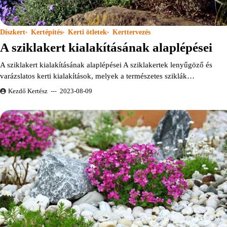
Díszkert
Kertépítés
Kerti ötletek
Kerttervezés
A sziklakert kialakításának alaplépései
A sziklakert kialakításának alaplépései A sziklakertek lenyűgöző és
varázslatos kerti kialakítások, melyek a természetes sziklák…
Kezdő Kertész
2023-08-09