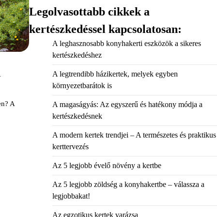
Legolvasottabb cikkek a
kertészkedéssel kapcsolatosan:
A leghasznosabb konyhakerti eszközök a sikeres
kertészkedéshez
a
A legtrendibb házikertek, melyek egyben
környezetbarátok is
en? A
A magaságyás: Az egyszerű és hatékony módja a
kertészkedésnek
A modern kertek trendjei – A természetes és praktikus
kerttervezés
Az 5 legjobb évelő növény a kertbe
Az 5 legjobb zöldség a konyhakertbe – válassza a
legjobbakat!
Az egzotikus kertek varázsa