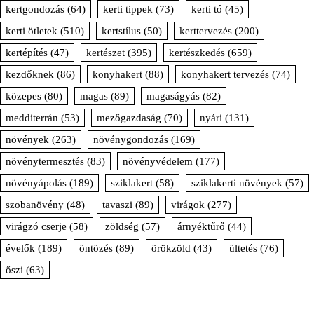
kertgondozás
(64)
kerti tippek
(73)
kerti tó
(45)
kerti ötletek
(510)
kertstílus
(50)
kerttervezés
(200)
kertépítés
(47)
kertészet
(395)
kertészkedés
(659)
kezdőknek
(86)
konyhakert
(88)
konyhakert tervezés
(74)
közepes
(80)
magas
(89)
magaságyás
(82)
medditerrán
(53)
mezőgazdaság
(70)
nyári
(131)
növények
(263)
növénygondozás
(169)
növénytermesztés
(83)
növényvédelem
(177)
növényápolás
(189)
sziklakert
(58)
sziklakerti növények
(57)
szobanövény
(48)
tavaszi
(89)
virágok
(277)
virágzó cserje
(58)
zöldség
(57)
árnyéktűrő
(44)
évelők
(189)
öntözés
(89)
örökzöld
(43)
ültetés
(76)
őszi
(63)