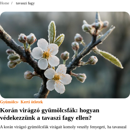
Home
tavaszi fagy
Gyümölcs
Kerti ötletek
Korán virágzó gyümölcsfák: hogyan
védekezzünk a tavaszi fagy ellen?
A korán virágzó gyümölcsfák virágait komoly veszély fenyegeti, ha tavasszal