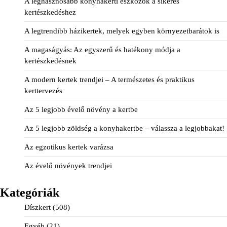
A leghasznosabb konyhakerti eszközök a sikeres
kertészkedéshez
A legtrendibb házikertek, melyek egyben környezetbarátok is
A magaságyás: Az egyszerű és hatékony módja a
kertészkedésnek
A modern kertek trendjei – A természetes és praktikus
kerttervezés
Az 5 legjobb évelő növény a kertbe
Az 5 legjobb zöldség a konyhakertbe – válassza a legjobbakat!
Az egzotikus kertek varázsa
Az évelő növények trendjei
Kategóriák
Díszkert
(508)
Egyéb
(21)