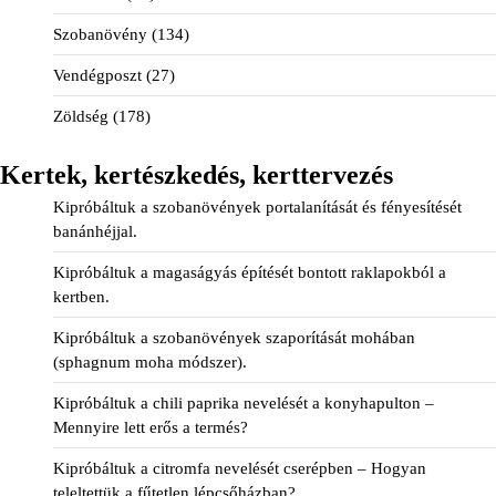
Szobanövény
(134)
Vendégposzt
(27)
Zöldség
(178)
Kertek, kertészkedés, kerttervezés
Kipróbáltuk a szobanövények portalanítását és fényesítését
banánhéjjal.
Kipróbáltuk a magaságyás építését bontott raklapokból a
kertben.
Kipróbáltuk a szobanövények szaporítását mohában
(sphagnum moha módszer).
Kipróbáltuk a chili paprika nevelését a konyhapulton –
Mennyire lett erős a termés?
Kipróbáltuk a citromfa nevelését cserépben – Hogyan
teleltettük a fűtetlen lépcsőházban?