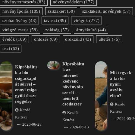
növénytermesztés
(83)
növényvédelem
(177)
növényápolás
(189)
sziklakert
(58)
sziklakerti növények
(57)
szobanövény
(48)
tavaszi
(89)
virágok
(277)
virágzó cserje
(58)
zöldség
(57)
árnyéktűrő
(44)
évelők
(189)
öntözés
(89)
örökzöld
(43)
ültetés
(76)
őszi
(63)
Kipróbáltu
Kipróbáltu
k az
k a bio
Mit tegyek
internet
csigacsapd
a tartós
kedvenc
át sörrel –
nyári
növénytáp
ennyi csiga
aszály
szerét –
gyűlt össze
ellen?
nem lett
reggelre
csodaszer
Kezdő
Kezdő
Kertész
Kezdő
Kertész
2026-05-2
Kertész
2026-06-28
2026-06-13