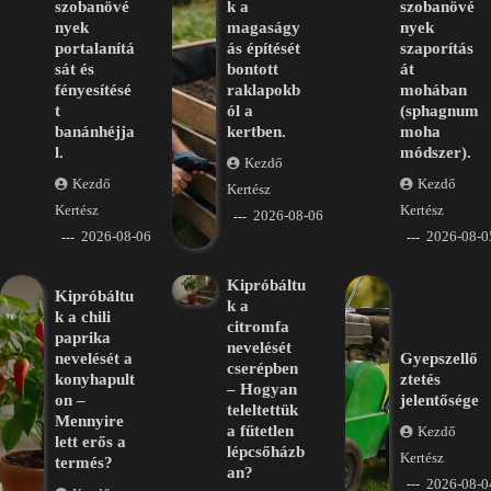
szobanövé
k a
szobanövé
nyek
magaságy
nyek
portalanítá
ás építését
szaporítás
sát és
bontott
át
fényesítésé
raklapokb
mohában
t
ól a
(sphagnum
banánhéjja
kertben.
moha
l.
módszer).
Kezdő
Kezdő
Kezdő
Kertész
Kertész
Kertész
2026-08-06
2026-08-06
2026-08-0
Kipróbáltu
Kipróbáltu
k a
k a chili
citromfa
paprika
nevelését
nevelését a
Gyepszellő
cserépben
konyhapult
ztetés
– Hogyan
on –
jelentősége
teleltettük
Mennyire
a fűtetlen
Kezdő
lett erős a
lépcsőházb
Kertész
termés?
an?
2026-08-0