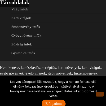
Társoldalak
Virág infók
Kerti virágok
Szobanövény infók
Gyógynövény infók
Zöldség infók
Gyümölcs infók
Kert, kertész, kertészkedés, kertépítés, kerti növények, kerti virágok,
évelő növények, évelő virágok, gyógynövények, fűszernövények.
Theme: Timely News By
Artify Themes
.
Kedves Látogató! Tájékoztatjuk, hogy a honlap felhasználói
élmény fokozásának érdekében sütiket alkalmazunk. A
honlapunk használatával ön a tájékoztatásunkat tudomásul
veszi.
Elfogadom