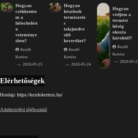
Hogyan
Hogyan
Hogyan
csökkentse
készítsek
védjem a
m a
természete
termést
hőterhelést
s
hőség
a
talajnedve
okozta
veteménye
sítő
károktól?
sben?
keveréket?
Kezdő
Kezdő
Kezdő
Kertész
Kertész
Kertész
2026-05-2
2026-05-25
2026-05-24
Elérhetőségek
Honlap: https://kezdokertesz.hu/
Adatkezelési tájékoztató