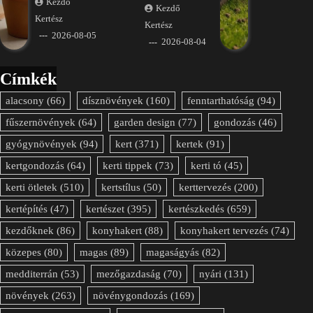
Kezdő
Kezdő
Kertész
Kertész
2026-08-05
2026-08-04
Címkék
alacsony
(66)
dísznövények
(160)
fenntarthatóság
(94)
fűszernövények
(64)
garden design
(77)
gondozás
(46)
gyógynövények
(94)
kert
(371)
kertek
(91)
kertgondozás
(64)
kerti tippek
(73)
kerti tó
(45)
kerti ötletek
(510)
kertstílus
(50)
kerttervezés
(200)
kertépítés
(47)
kertészet
(395)
kertészkedés
(659)
kezdőknek
(86)
konyhakert
(88)
konyhakert tervezés
(74)
közepes
(80)
magas
(89)
magaságyás
(82)
medditerrán
(53)
mezőgazdaság
(70)
nyári
(131)
növények
(263)
növénygondozás
(169)