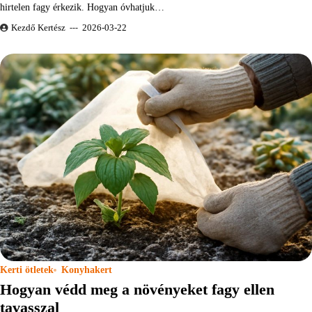
hirtelen fagy érkezik. Hogyan óvhatjuk…
Kezdő Kertész
2026-03-22
Kerti ötletek
Konyhakert
Hogyan védd meg a növényeket fagy ellen
tavasszal