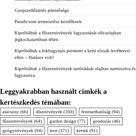
Gyepszellőztetés jelentősége
Paradicsom termesztése kezdőknek
Kipróbáltuk a fűszernövények fagyasztását olívaolajban
jégkockatartóban télire.
Kipróbáltuk a fokhagymás permetet a kerti rózsák levéltetvei
ellen – Hatásos volt?
Kipróbáltuk a fűszernövények tartósítását olajban turmixolva és
fagyasztva.
Leggyakrabban használt cimkék a
kertészkedés témában:
alacsony
(66)
dísznövények
(160)
fenntarthatóság
(94)
fűszernövények
(64)
garden design
(77)
gondozás
(46)
gyógynövények
(94)
kert
(371)
kertek
(91)