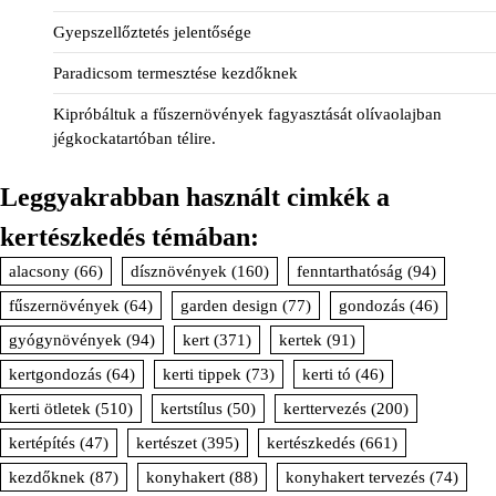
Gyepszellőztetés jelentősége
Paradicsom termesztése kezdőknek
Kipróbáltuk a fűszernövények fagyasztását olívaolajban
jégkockatartóban télire.
Leggyakrabban használt cimkék a
kertészkedés témában:
alacsony
(66)
dísznövények
(160)
fenntarthatóság
(94)
fűszernövények
(64)
garden design
(77)
gondozás
(46)
gyógynövények
(94)
kert
(371)
kertek
(91)
kertgondozás
(64)
kerti tippek
(73)
kerti tó
(46)
kerti ötletek
(510)
kertstílus
(50)
kerttervezés
(200)
kertépítés
(47)
kertészet
(395)
kertészkedés
(661)
kezdőknek
(87)
konyhakert
(88)
konyhakert tervezés
(74)