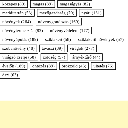
közepes
(80)
magas
(89)
magaságyás
(82)
medditerrán
(53)
mezőgazdaság
(70)
nyári
(131)
növények
(264)
növénygondozás
(169)
növénytermesztés
(83)
növényvédelem
(177)
növényápolás
(189)
sziklakert
(58)
sziklakerti növények
(57)
szobanövény
(48)
tavaszi
(89)
virágok
(277)
virágzó cserje
(58)
zöldség
(57)
árnyéktűrő
(44)
évelők
(189)
öntözés
(89)
örökzöld
(43)
ültetés
(76)
őszi
(63)