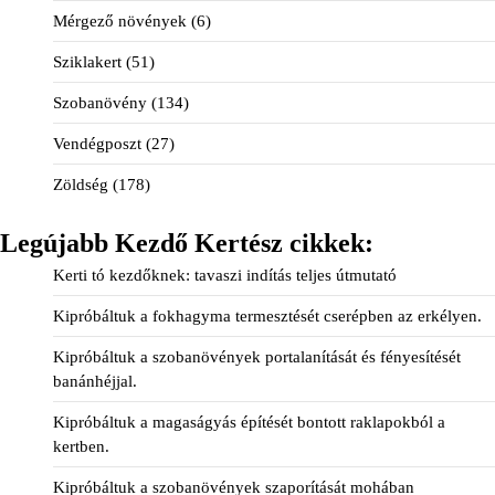
Mérgező növények
(6)
Sziklakert
(51)
Szobanövény
(134)
Vendégposzt
(27)
Zöldség
(178)
Legújabb Kezdő Kertész cikkek:
Kerti tó kezdőknek: tavaszi indítás teljes útmutató
Kipróbáltuk a fokhagyma termesztését cserépben az erkélyen.
Kipróbáltuk a szobanövények portalanítását és fényesítését
banánhéjjal.
Kipróbáltuk a magaságyás építését bontott raklapokból a
kertben.
Kipróbáltuk a szobanövények szaporítását mohában