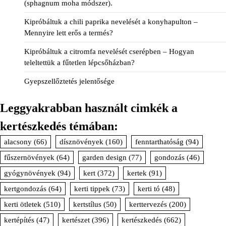
(sphagnum moha módszer).
Kipróbáltuk a chili paprika nevelését a konyhapulton –
Mennyire lett erős a termés?
Kipróbáltuk a citromfa nevelését cserépben – Hogyan
teleltettük a fűtetlen lépcsőházban?
Gyepszellőztetés jelentősége
Leggyakrabban használt cimkék a
kertészkedés témában:
alacsony
(66)
dísznövények
(160)
fenntarthatóság
(94)
fűszernövények
(64)
garden design
(77)
gondozás
(46)
gyógynövények
(94)
kert
(372)
kertek
(91)
kertgondozás
(64)
kerti tippek
(73)
kerti tó
(48)
kerti ötletek
(510)
kertstílus
(50)
kerttervezés
(200)
kertépítés
(47)
kertészet
(396)
kertészkedés
(662)