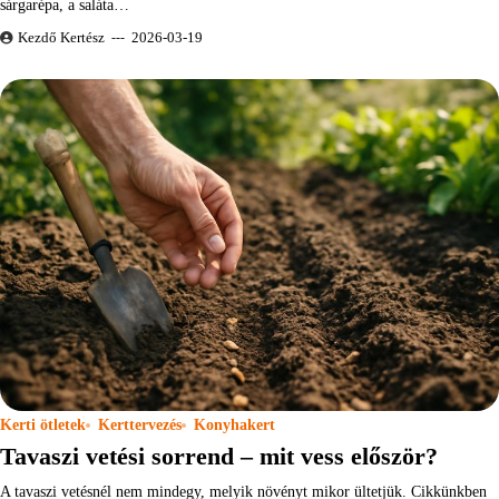
sárgarépa, a saláta…
Kezdő Kertész
2026-03-19
Kerti ötletek
Kerttervezés
Konyhakert
Tavaszi vetési sorrend – mit vess először?
A tavaszi vetésnél nem mindegy, melyik növényt mikor ültetjük. Cikkünkben