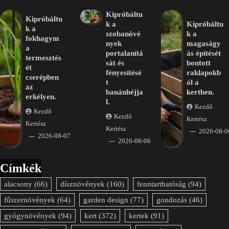
Kipróbáltu
Kipróbáltu
k a
Kipróbáltu
k a
szobanövé
k a
fokhagym
nyek
magaságy
a
portalanítá
ás építését
termesztés
sát és
bontott
ét
fényesítésé
raklapokb
cserépben
t
ól a
az
banánhéjja
kertben.
erkélyen.
l.
Kezdő
Kezdő
Kezdő
Kertész
Kertész
Kertész
2026-08-0
2026-08-07
2026-08-06
Címkék
alacsony
(66)
dísznövények
(160)
fenntarthatóság
(94)
fűszernövények
(64)
garden design
(77)
gondozás
(46)
gyógynövények
(94)
kert
(372)
kertek
(91)