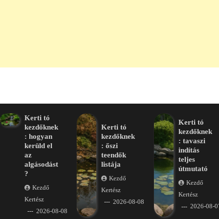
Kerti tó
Kerti tó
kezdőknek
Kerti tó
kezdőknek
: hogyan
kezdőknek
: tavaszi
kerüld el
: őszi
indítás
az
teendők
teljes
algásodást
listája
útmutató
?
Kezdő
Kezdő
Kezdő
Kertész
Kertész
Kertész
2026-08-08
2026-08-0
2026-08-08