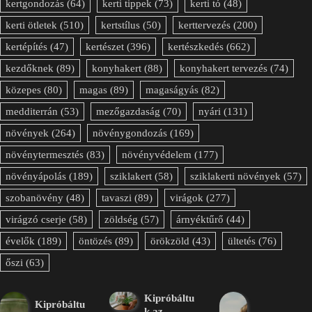
kertgondozás
(64)
kerti tippek
(73)
kerti tó
(48)
kerti ötletek
(510)
kertstílus
(50)
kerttervezés
(200)
kertépítés
(47)
kertészet
(396)
kertészkedés
(662)
kezdőknek
(89)
konyhakert
(88)
konyhakert tervezés
(74)
közepes
(80)
magas
(89)
magaságyás
(82)
medditerrán
(53)
mezőgazdaság
(70)
nyári
(131)
növények
(264)
növénygondozás
(169)
növénytermesztés
(83)
növényvédelem
(177)
növényápolás
(189)
sziklakert
(58)
sziklakerti növények
(57)
szobanövény
(48)
tavaszi
(89)
virágok
(277)
virágzó cserje
(58)
zöldség
(57)
árnyéktűrő
(44)
évelők
(189)
öntözés
(89)
örökzöld
(43)
ültetés
(76)
őszi
(63)
Kipróbáltu
Kipróbáltu
k az