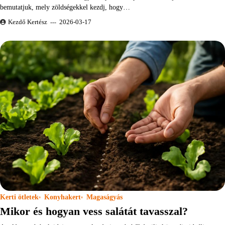
bemutatjuk, mely zöldségekkel kezdj, hogy…
Kezdő Kertész
2026-03-17
Kerti ötletek
Konyhakert
Magaságyás
Mikor és hogyan vess salátát tavasszal?