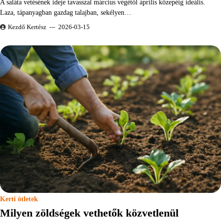
A saláta vetésének ideje tavasszal március végétől április közepéig ideális.
Laza, tápanyagban gazdag talajban, sekélyen…
Kezdő Kertész
2026-03-15
Kerti ötletek
Milyen zöldségek vethetők közvetlenül