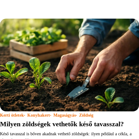
Kerti ötletek
Konyhakert
Magaságyás
Zöldség
Milyen zöldségek vethetők késő tavasszal?
Késő tavasszal is bőven akadnak vethető zöldségek: ilyen például a cékla, a