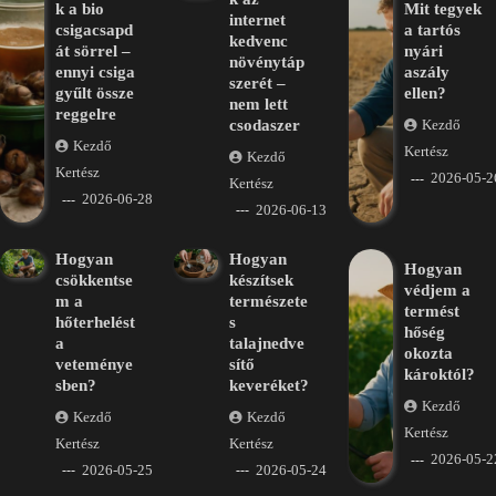
k a bio
Mit tegyek
internet
csigacsapd
a tartós
kedvenc
át sörrel –
nyári
növénytáp
ennyi csiga
aszály
szerét –
gyűlt össze
ellen?
nem lett
reggelre
csodaszer
Kezdő
Kezdő
Kertész
Kezdő
Kertész
2026-05-2
Kertész
2026-06-28
2026-06-13
Hogyan
Hogyan
Hogyan
csökkentse
készítsek
védjem a
m a
természete
termést
hőterhelést
s
hőség
a
talajnedve
okozta
veteménye
sítő
károktól?
sben?
keveréket?
Kezdő
Kezdő
Kezdő
Kertész
Kertész
Kertész
2026-05-2
2026-05-25
2026-05-24