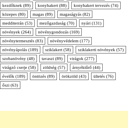
kezdőknek
(89)
konyhakert
(88)
konyhakert tervezés
(74)
közepes
(80)
magas
(89)
magaságyás
(82)
medditerrán
(53)
mezőgazdaság
(70)
nyári
(131)
növények
(264)
növénygondozás
(169)
növénytermesztés
(83)
növényvédelem
(177)
növényápolás
(189)
sziklakert
(58)
sziklakerti növények
(57)
szobanövény
(48)
tavaszi
(89)
virágok
(277)
virágzó cserje
(58)
zöldség
(57)
árnyéktűrő
(44)
évelők
(189)
öntözés
(89)
örökzöld
(43)
ültetés
(76)
őszi
(63)