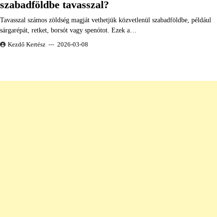
szabadföldbe tavasszal?
Tavasszal számos zöldség magját vethetjük közvetlenül szabadföldbe, például
sárgarépát, retket, borsót vagy spenótot. Ezek a…
Kezdő Kertész
2026-03-08