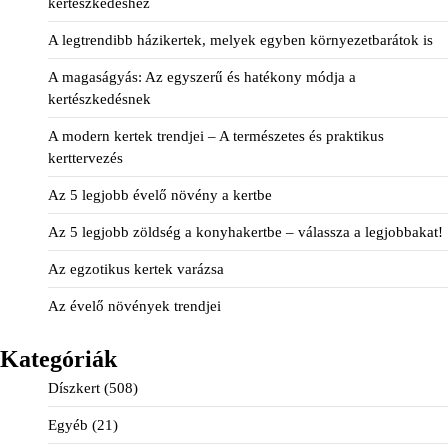
kertészkedéshez
A legtrendibb házikertek, melyek egyben környezetbarátok is
A magaságyás: Az egyszerű és hatékony módja a
kertészkedésnek
A modern kertek trendjei – A természetes és praktikus
kerttervezés
Az 5 legjobb évelő növény a kertbe
Az 5 legjobb zöldség a konyhakertbe – válassza a legjobbakat!
Az egzotikus kertek varázsa
Az évelő növények trendjei
Kategóriák
Díszkert
(508)
Egyéb
(21)