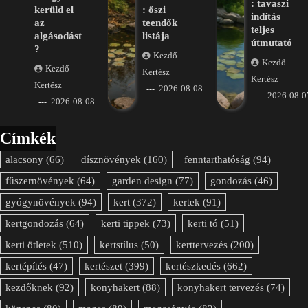
: tavaszi
kerüld el
: őszi
indítás
az
teendők
teljes
algásodást
listája
útmutató
?
Kezdő
Kezdő
Kezdő
Kertész
Kertész
Kertész
2026-08-08
2026-08-0
2026-08-08
Címkék
alacsony
(66)
dísznövények
(160)
fenntarthatóság
(94)
fűszernövények
(64)
garden design
(77)
gondozás
(46)
gyógynövények
(94)
kert
(372)
kertek
(91)
kertgondozás
(64)
kerti tippek
(73)
kerti tó
(51)
kerti ötletek
(510)
kertstílus
(50)
kerttervezés
(200)
kertépítés
(47)
kertészet
(399)
kertészkedés
(662)
kezdőknek
(92)
konyhakert
(88)
konyhakert tervezés
(74)