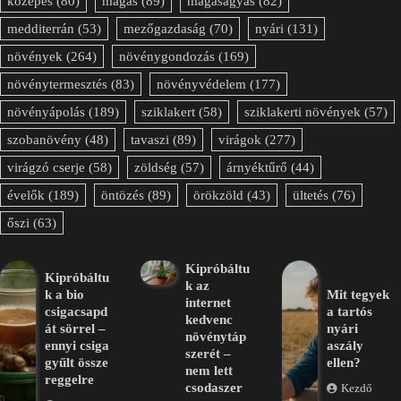
közepes
(80)
magas
(89)
magaságyás
(82)
medditerrán
(53)
mezőgazdaság
(70)
nyári
(131)
növények
(264)
növénygondozás
(169)
növénytermesztés
(83)
növényvédelem
(177)
növényápolás
(189)
sziklakert
(58)
sziklakerti növények
(57)
szobanövény
(48)
tavaszi
(89)
virágok
(277)
virágzó cserje
(58)
zöldség
(57)
árnyéktűrő
(44)
évelők
(189)
öntözés
(89)
örökzöld
(43)
ültetés
(76)
őszi
(63)
Kipróbáltu
Kipróbáltu
k az
k a bio
Mit tegyek
internet
csigacsapd
a tartós
kedvenc
át sörrel –
nyári
növénytáp
ennyi csiga
aszály
szerét –
gyűlt össze
ellen?
nem lett
reggelre
csodaszer
Kezdő