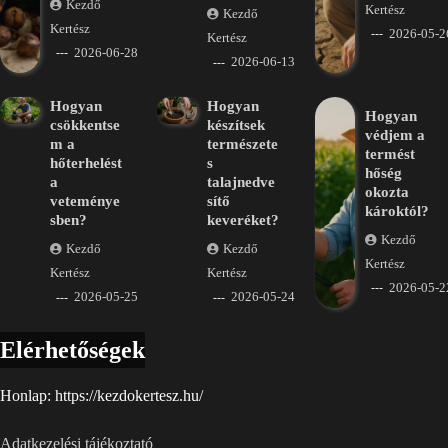
Kezdő
Kertész
Kezdő
Kertész
2026-05-2
Kertész
2026-06-28
2026-06-13
Hogyan
Hogyan
Hogyan
csökkentse
készítsek
védjem a
m a
természete
termést
hőterhelést
s
hőség
a
talajnedve
okozta
veteménye
sítő
károktól?
sben?
keveréket?
Kezdő
Kezdő
Kezdő
Kertész
Kertész
Kertész
2026-05-2
2026-05-25
2026-05-24
Elérhetőségek
Honlap: https://kezdokertesz.hu/
Adatkezelési tájékoztató