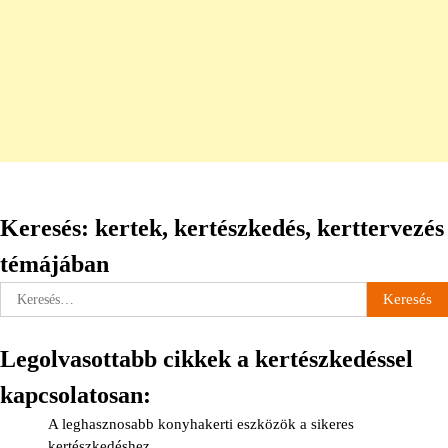
Keresés: kertek, kertészkedés, kerttervezés
témájában
Keresés:
Legolvasottabb cikkek a kertészkedéssel
kapcsolatosan:
A leghasznosabb konyhakerti eszközök a sikeres
kertészkedéshez