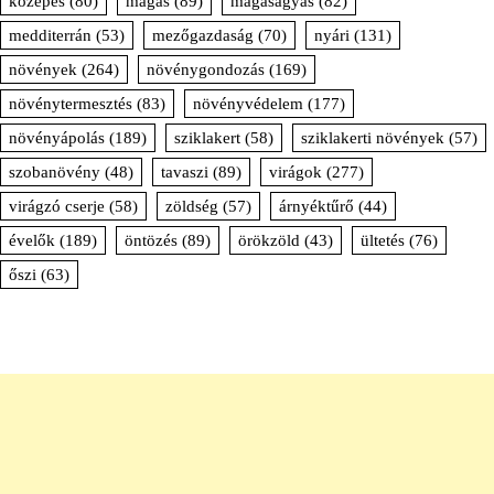
közepes
(80)
magas
(89)
magaságyás
(82)
medditerrán
(53)
mezőgazdaság
(70)
nyári
(131)
növények
(264)
növénygondozás
(169)
növénytermesztés
(83)
növényvédelem
(177)
növényápolás
(189)
sziklakert
(58)
sziklakerti növények
(57)
szobanövény
(48)
tavaszi
(89)
virágok
(277)
virágzó cserje
(58)
zöldség
(57)
árnyéktűrő
(44)
évelők
(189)
öntözés
(89)
örökzöld
(43)
ültetés
(76)
őszi
(63)