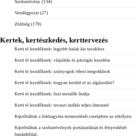
Szobanövény
(134)
Vendégposzt
(27)
Zöldség
(178)
Kertek, kertészkedés, kerttervezés
Kerti tó kezdőknek: legjobb halak kis tavakhoz
Kerti tó kezdőknek: vízpótlás és párolgás kezelése
Kerti tó kezdőknek: szúnyogok elleni megoldások
Kerti tó kezdőknek: hogyan kerüld el az algásodást?
Kerti tó kezdőknek: őszi teendők listája
Kerti tó kezdőknek: tavaszi indítás teljes útmutató
Kipróbáltuk a fokhagyma termesztését cserépben az erkélyen.
Kipróbáltuk a szobanövények portalanítását és fényesítését
banánhéjjal.