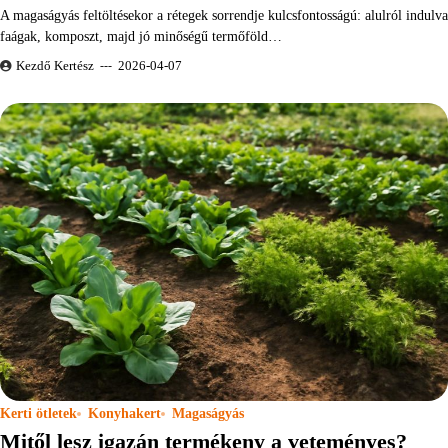
A magaságyás feltöltésekor a rétegek sorrendje kulcsfontosságú: alulról indulva
faágak, komposzt, majd jó minőségű termőföld…
Kezdő Kertész
2026-04-07
Kerti ötletek
Konyhakert
Magaságyás
Mitől lesz igazán termékeny a veteményes?