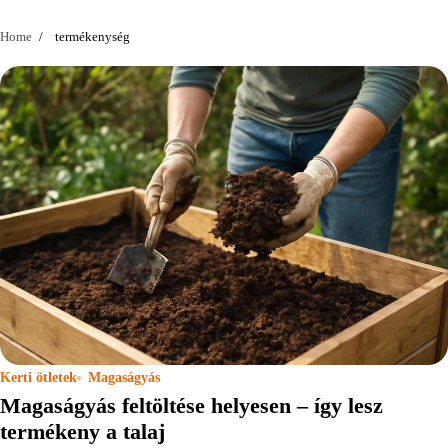
Home
termékenység
Kerti ötletek
Magaságyás
Magaságyás feltöltése helyesen – így lesz
termékeny a talaj