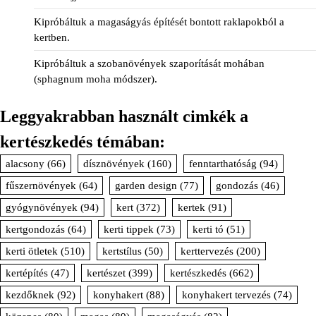
Kipróbáltuk a magaságyás építését bontott raklapokból a
kertben.
Kipróbáltuk a szobanövények szaporítását mohában
(sphagnum moha módszer).
Leggyakrabban használt cimkék a
kertészkedés témában:
alacsony
(66)
dísznövények
(160)
fenntarthatóság
(94)
fűszernövények
(64)
garden design
(77)
gondozás
(46)
gyógynövények
(94)
kert
(372)
kertek
(91)
kertgondozás
(64)
kerti tippek
(73)
kerti tó
(51)
kerti ötletek
(510)
kertstílus
(50)
kerttervezés
(200)
kertépítés
(47)
kertészet
(399)
kertészkedés
(662)
kezdőknek
(92)
konyhakert
(88)
konyhakert tervezés
(74)