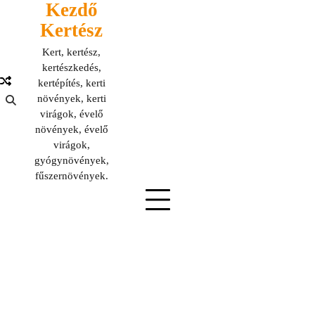
Kezdő
Skip
to
Kertész
content
Kert, kertész,
kertészkedés,
kertépítés, kerti
növények, kerti
virágok, évelő
növények, évelő
virágok,
gyógynövények,
fűszernövények.