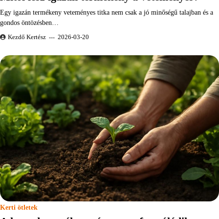
Egy igazán termékeny veteményes titka nem csak a jó minőségű talajban és a
gondos öntözésben…
Kezdő Kertész
2026-03-20
Kerti ötletek