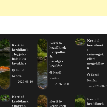
Kerti tó
Kerti tó
Kerti tó
kezdőknek
kezdőknek
kezdőknek
:
: vízpótlás
: legjobb
szúnyogok
és
halak kis
elleni
párolgás
tavakhoz
megoldáso
kezelése
k
Kezdő
Kezdő
Kezdő
Kertész
Kertész
Kertész
2026-08-10
2026-08-09
2026-08-0
Kerti tó
Kerti tó
kezdőknek
Kerti tó
kezdőknek
: hogyan
kezdőknek