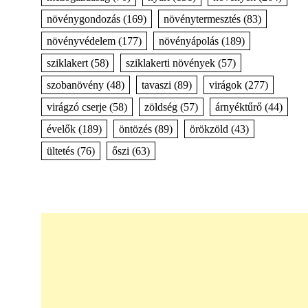
növénygondozás
(169)
növénytermesztés
(83)
növényvédelem
(177)
növényápolás
(189)
sziklakert
(58)
sziklakerti növények
(57)
szobanövény
(48)
tavaszi
(89)
virágok
(277)
virágzó cserje
(58)
zöldség
(57)
árnyéktűrő
(44)
évelők
(189)
öntözés
(89)
örökzöld
(43)
ültetés
(76)
őszi
(63)