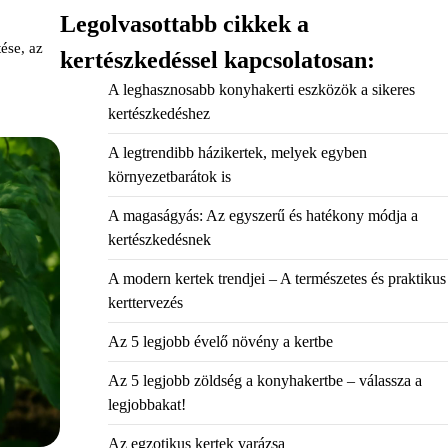
Legolvasottabb cikkek a
tése, az
kertészkedéssel kapcsolatosan:
A leghasznosabb konyhakerti eszközök a sikeres
kertészkedéshez
A legtrendibb házikertek, melyek egyben
környezetbarátok is
A magaságyás: Az egyszerű és hatékony módja a
kertészkedésnek
A modern kertek trendjei – A természetes és praktikus
kerttervezés
Az 5 legjobb évelő növény a kertbe
Az 5 legjobb zöldség a konyhakertbe – válassza a
legjobbakat!
Az egzotikus kertek varázsa