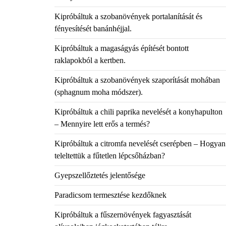
Kipróbáltuk a szobanövények portalanítását és
fényesítését banánhéjjal.
Kipróbáltuk a magaságyás építését bontott
raklapokból a kertben.
Kipróbáltuk a szobanövények szaporítását mohában
(sphagnum moha módszer).
Kipróbáltuk a chili paprika nevelését a konyhapulton
– Mennyire lett erős a termés?
Kipróbáltuk a citromfa nevelését cserépben – Hogyan
teleltettük a fűtetlen lépcsőházban?
Gyepszellőztetés jelentősége
Paradicsom termesztése kezdőknek
Kipróbáltuk a fűszernövények fagyasztását