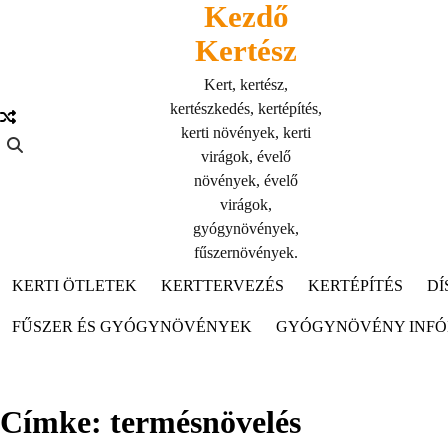
Kezdő
Skip
to
Kertész
content
Kert, kertész,
kertészkedés, kertépítés,
kerti növények, kerti
virágok, évelő
növények, évelő
virágok,
gyógynövények,
fűszernövények.
KERTI ÖTLETEK
KERTTERVEZÉS
KERTÉPÍTÉS
DÍ
FŰSZER ÉS GYÓGYNÖVÉNYEK
GYÓGYNÖVÉNY INF
Címke:
termésnövelés