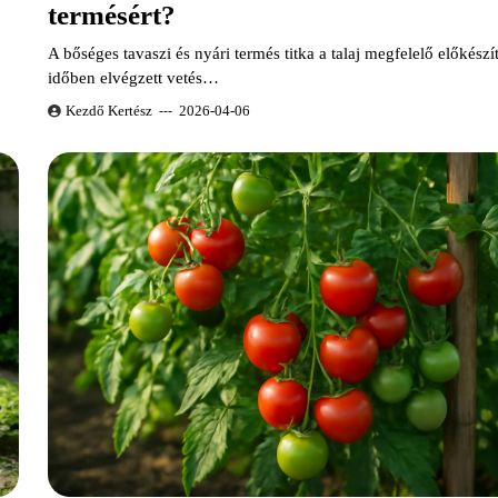
termésért?
A bőséges tavaszi és nyári termés titka a talaj megfelelő előkészí
időben elvégzett vetés…
Kezdő Kertész
2026-04-06