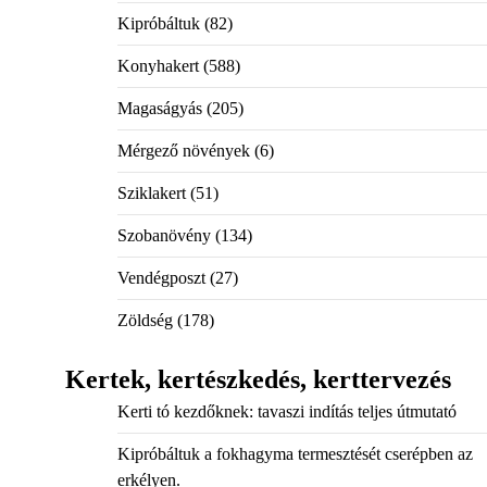
Kipróbáltuk
(82)
Konyhakert
(588)
Magaságyás
(205)
Mérgező növények
(6)
Sziklakert
(51)
Szobanövény
(134)
Vendégposzt
(27)
Zöldség
(178)
Kertek, kertészkedés, kerttervezés
Kerti tó kezdőknek: tavaszi indítás teljes útmutató
Kipróbáltuk a fokhagyma termesztését cserépben az
erkélyen.