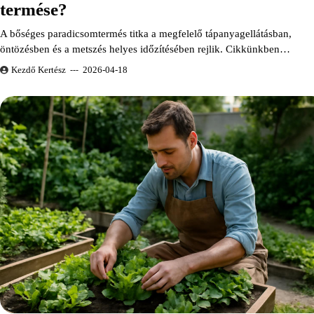
termése?
A bőséges paradicsomtermés titka a megfelelő tápanyagellátásban,
öntözésben és a metszés helyes időzítésében rejlik. Cikkünkben…
Kezdő Kertész
2026-04-18