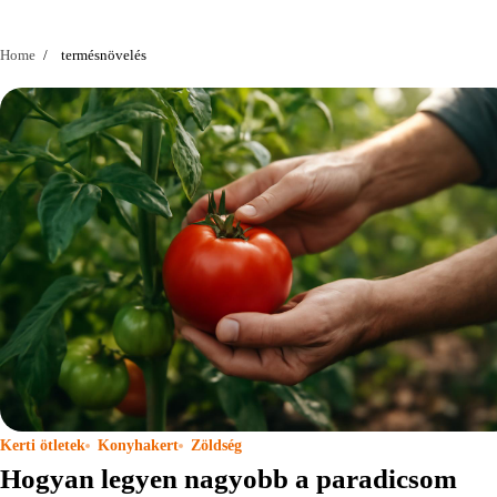
Home
termésnövelés
Kerti ötletek
Konyhakert
Zöldség
Hogyan legyen nagyobb a paradicsom