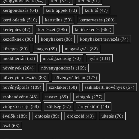
gyógynövények
(94)
kert
(372)
kertek
(91)
kertgondozás
(64)
kerti tippek
(73)
kerti tó
(47)
kerti ötletek
(510)
kertstílus
(50)
kerttervezés
(200)
kertépítés
(47)
kertészet
(395)
kertészkedés
(662)
kezdőknek
(88)
konyhakert
(88)
konyhakert tervezés
(74)
közepes
(80)
magas
(89)
magaságyás
(82)
medditerrán
(53)
mezőgazdaság
(70)
nyári
(131)
növények
(264)
növénygondozás
(169)
növénytermesztés
(83)
növényvédelem
(177)
növényápolás
(189)
sziklakert
(58)
sziklakerti növények
(57)
szobanövény
(48)
tavaszi
(89)
virágok
(277)
virágzó cserje
(58)
zöldség
(57)
árnyéktűrő
(44)
évelők
(189)
öntözés
(89)
örökzöld
(43)
ültetés
(76)
őszi
(63)