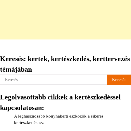
Keresés: kertek, kertészkedés, kerttervezés
témájában
Keresés:
Legolvasottabb cikkek a kertészkedéssel
kapcsolatosan:
A leghasznosabb konyhakerti eszközök a sikeres
kertészkedéshez