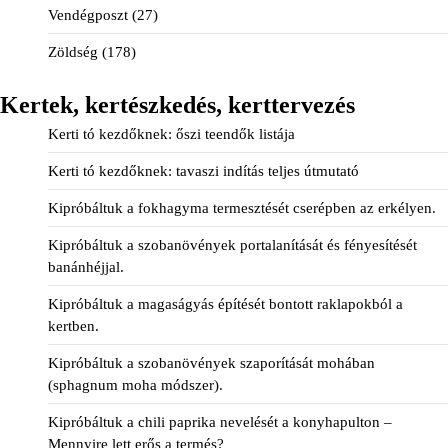
Vendégposzt
(27)
Zöldség
(178)
Kertek, kertészkedés, kerttervezés
Kerti tó kezdőknek: őszi teendők listája
Kerti tó kezdőknek: tavaszi indítás teljes útmutató
Kipróbáltuk a fokhagyma termesztését cserépben az erkélyen.
Kipróbáltuk a szobanövények portalanítását és fényesítését
banánhéjjal.
Kipróbáltuk a magaságyás építését bontott raklapokból a
kertben.
Kipróbáltuk a szobanövények szaporítását mohában
(sphagnum moha módszer).
Kipróbáltuk a chili paprika nevelését a konyhapulton –
Mennyire lett erős a termés?