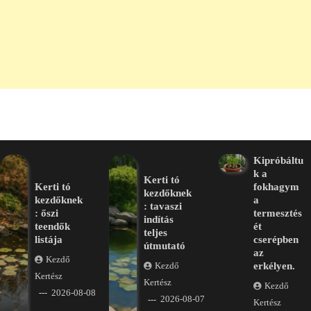
Kipróbáltu
k a
Kerti tó
Kerti tó
fokhagym
kezdőknek
kezdőknek
a
: tavaszi
: őszi
termesztés
indítás
teendők
ét
teljes
listája
cserépben
útmutató
az
Kezdő
erkélyen.
Kezdő
Kertész
Kertész
Kezdő
2026-08-08
2026-08-07
Kertész