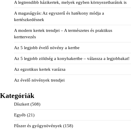
A legtrendibb házikertek, melyek egyben környezetbarátok is
A magaságyás: Az egyszerű és hatékony módja a
kertészkedésnek
A modern kertek trendjei – A természetes és praktikus
kerttervezés
Az 5 legjobb évelő növény a kertbe
Az 5 legjobb zöldség a konyhakertbe – válassza a legjobbakat!
Az egzotikus kertek varázsa
Az évelő növények trendjei
Kategóriák
Díszkert
(508)
Egyéb
(21)
Fűszer és gyógynövények
(158)