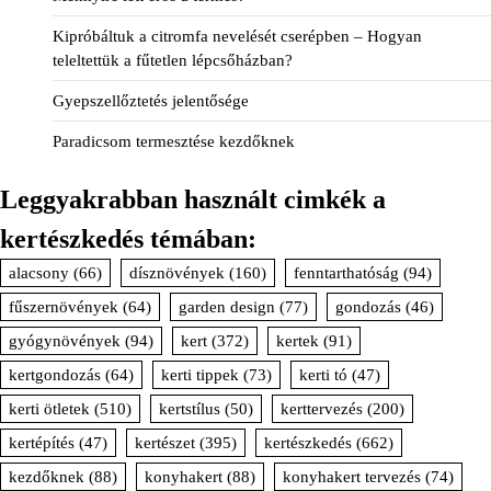
Kipróbáltuk a citromfa nevelését cserépben – Hogyan
teleltettük a fűtetlen lépcsőházban?
Gyepszellőztetés jelentősége
Paradicsom termesztése kezdőknek
Leggyakrabban használt cimkék a
kertészkedés témában:
alacsony
(66)
dísznövények
(160)
fenntarthatóság
(94)
fűszernövények
(64)
garden design
(77)
gondozás
(46)
gyógynövények
(94)
kert
(372)
kertek
(91)
kertgondozás
(64)
kerti tippek
(73)
kerti tó
(47)
kerti ötletek
(510)
kertstílus
(50)
kerttervezés
(200)
kertépítés
(47)
kertészet
(395)
kertészkedés
(662)
kezdőknek
(88)
konyhakert
(88)
konyhakert tervezés
(74)