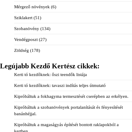
Mérgező növények
(6)
Sziklakert
(51)
Szobanövény
(134)
Vendégposzt
(27)
Zöldség
(178)
Legújabb Kezdő Kertész cikkek:
Kerti tó kezdőknek: őszi teendők listája
Kerti tó kezdőknek: tavaszi indítás teljes útmutató
Kipróbáltuk a fokhagyma termesztését cserépben az erkélyen.
Kipróbáltuk a szobanövények portalanítását és fényesítését
banánhéjjal.
Kipróbáltuk a magaságyás építését bontott raklapokból a
kertben.