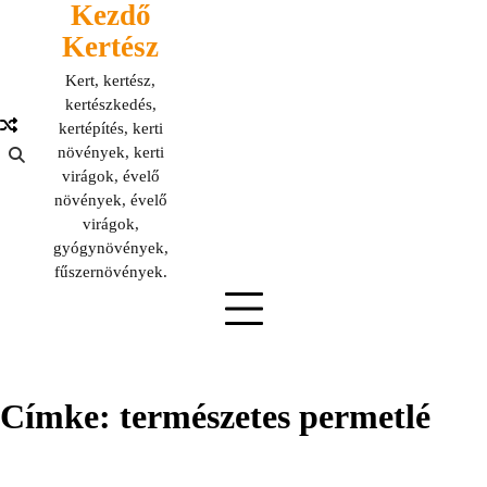
Kezdő
Skip
to
Kertész
content
Kert, kertész,
kertészkedés,
kertépítés, kerti
növények, kerti
virágok, évelő
növények, évelő
virágok,
gyógynövények,
fűszernövények.
Címke:
természetes permetlé