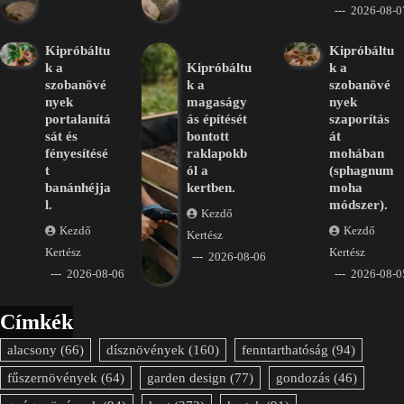
2026-08-0
Kipróbáltu
Kipróbáltu
k a
Kipróbáltu
k a
szobanövé
k a
szobanövé
nyek
magaságy
nyek
portalanítá
ás építését
szaporítás
sát és
bontott
át
fényesítésé
raklapokb
mohában
t
ól a
(sphagnum
banánhéjja
kertben.
moha
l.
módszer).
Kezdő
Kezdő
Kezdő
Kertész
Kertész
Kertész
2026-08-06
2026-08-06
2026-08-0
Címkék
alacsony
(66)
dísznövények
(160)
fenntarthatóság
(94)
fűszernövények
(64)
garden design
(77)
gondozás
(46)