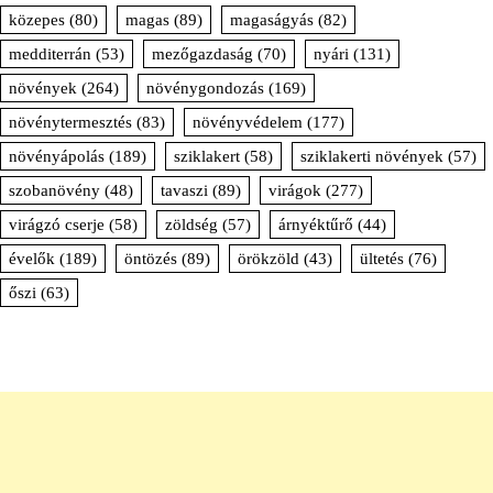
közepes
(80)
magas
(89)
magaságyás
(82)
medditerrán
(53)
mezőgazdaság
(70)
nyári
(131)
növények
(264)
növénygondozás
(169)
növénytermesztés
(83)
növényvédelem
(177)
növényápolás
(189)
sziklakert
(58)
sziklakerti növények
(57)
szobanövény
(48)
tavaszi
(89)
virágok
(277)
virágzó cserje
(58)
zöldség
(57)
árnyéktűrő
(44)
évelők
(189)
öntözés
(89)
örökzöld
(43)
ültetés
(76)
őszi
(63)