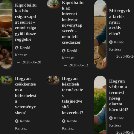
Kipróbáltu
Kipróbáltu
k az
k a bio
Mit tegyek
internet
csigacsapd
a tartós
kedvenc
át sörrel –
nyári
növénytáp
ennyi csiga
aszály
szerét –
gyűlt össze
ellen?
nem lett
reggelre
csodaszer
Kezdő
Kezdő
Kertész
Kezdő
Kertész
2026-05-2
Kertész
2026-06-28
2026-06-13
Hogyan
Hogyan
Hogyan
csökkentse
készítsek
védjem a
m a
természete
termést
hőterhelést
s
hőség
a
talajnedve
okozta
veteménye
sítő
károktól?
sben?
keveréket?
Kezdő
Kezdő
Kezdő
Kertész
Kertész
Kertész
2026-05-2