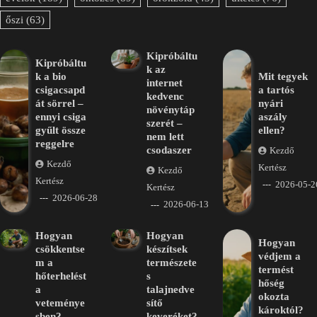
őszi
(63)
Kipróbáltu
Kipróbáltu
k az
k a bio
Mit tegyek
internet
csigacsapd
a tartós
kedvenc
át sörrel –
nyári
növénytáp
ennyi csiga
aszály
szerét –
gyűlt össze
ellen?
nem lett
reggelre
csodaszer
Kezdő
Kezdő
Kertész
Kezdő
Kertész
2026-05-2
Kertész
2026-06-28
2026-06-13
Hogyan
Hogyan
Hogyan
csökkentse
készítsek
védjem a
m a
természete
termést
hőterhelést
s
hőség
a
talajnedve
okozta
veteménye
sítő
károktól?
sben?
keveréket?