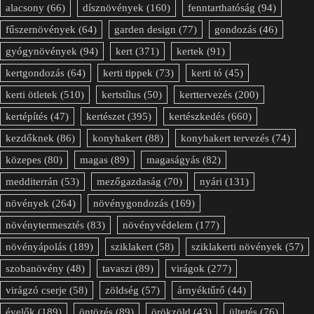
alacsony
(66)
dísznövények
(160)
fenntarthatóság
(94)
fűszernövények
(64)
garden design
(77)
gondozás
(46)
gyógynövények
(94)
kert
(371)
kertek
(91)
kertgondozás
(64)
kerti tippek
(73)
kerti tó
(45)
kerti ötletek
(510)
kertstílus
(50)
kerttervezés
(200)
kertépítés
(47)
kertészet
(395)
kertészkedés
(660)
kezdőknek
(86)
konyhakert
(88)
konyhakert tervezés
(74)
közepes
(80)
magas
(89)
magaságyás
(82)
medditerrán
(53)
mezőgazdaság
(70)
nyári
(131)
növények
(264)
növénygondozás
(169)
növénytermesztés
(83)
növényvédelem
(177)
növényápolás
(189)
sziklakert
(58)
sziklakerti növények
(57)
szobanövény
(48)
tavaszi
(89)
virágok
(277)
virágzó cserje
(58)
zöldség
(57)
árnyéktűrő
(44)
évelők
(189)
öntözés
(89)
örökzöld
(43)
ültetés
(76)