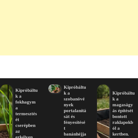
Kipróbáltu
Kipróbáltu
k a
Kipróbáltu
k a
szobanövé
k a
fokhagym
nyek
magaságy
a
portalanítá
ás építését
termesztés
sát és
bontott
ét
fényesítésé
raklapokb
cserépben
t
ól a
az
banánhéjja
kertben.
erkélyen.