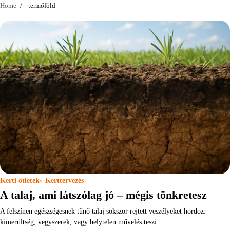
Home
termőföld
Kerti ötletek
Kerttervezés
A talaj, ami látszólag jó – mégis tönkretesz
A felszínen egészségesnek tűnő talaj sokszor rejtett veszélyeket hordoz:
kimerültség, vegyszerek, vagy helytelen művelés teszi…