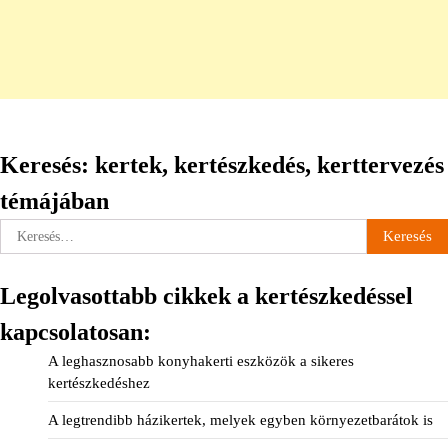
Keresés: kertek, kertészkedés, kerttervezés
témájában
Keresés:
Legolvasottabb cikkek a kertészkedéssel
kapcsolatosan:
A leghasznosabb konyhakerti eszközök a sikeres
kertészkedéshez
A legtrendibb házikertek, melyek egyben környezetbarátok is