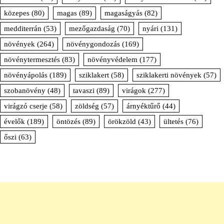
közepes
(80)
magas
(89)
magaságyás
(82)
medditerrán
(53)
mezőgazdaság
(70)
nyári
(131)
növények
(264)
növénygondozás
(169)
növénytermesztés
(83)
növényvédelem
(177)
növényápolás
(189)
sziklakert
(58)
sziklakerti növények
(57)
szobanövény
(48)
tavaszi
(89)
virágok
(277)
virágzó cserje
(58)
zöldség
(57)
árnyéktűrő
(44)
évelők
(189)
öntözés
(89)
örökzöld
(43)
ültetés
(76)
őszi
(63)