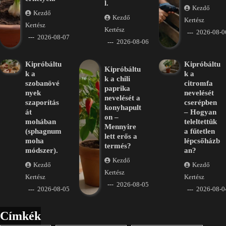
l.
Kezdő
Kezdő
Kezdő
Kertész
Kertész
Kertész
2026-08-0
2026-08-07
2026-08-06
Kipróbáltu
Kipróbáltu
Kipróbáltu
k a
k a
k a chili
szobanövé
citromfa
paprika
nyek
nevelését
nevelését a
szaporítás
cserépben
konyhapult
át
– Hogyan
on –
mohában
teleltettük
Mennyire
(sphagnum
a fűtetlen
lett erős a
moha
lépcsőházb
termés?
módszer).
an?
Kezdő
Kezdő
Kezdő
Kertész
Kertész
Kertész
2026-08-05
2026-08-05
2026-08-0
Címkék