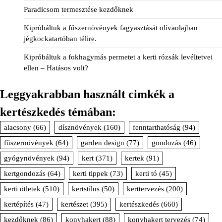
Paradicsom termesztése kezdőknek
Kipróbáltuk a fűszernövények fagyasztását olívaolajban
jégkockatartóban télire.
Kipróbáltuk a fokhagymás permetet a kerti rózsák levéltetvei
ellen – Hatásos volt?
Leggyakrabban használt cimkék a
kertészkedés témában:
alacsony
(66)
dísznövények
(160)
fenntarthatóság
(94)
fűszernövények
(64)
garden design
(77)
gondozás
(46)
gyógynövények
(94)
kert
(371)
kertek
(91)
kertgondozás
(64)
kerti tippek
(73)
kerti tó
(45)
kerti ötletek
(510)
kertstílus
(50)
kerttervezés
(200)
kertépítés
(47)
kertészet
(395)
kertészkedés
(660)
kezdőknek
(86)
konyhakert
(88)
konyhakert tervezés
(74)