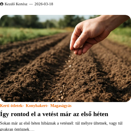
Kezdő Kertész
2026-03-18
Kerti ötletek
Konyhakert
Magaságyás
Így rontod el a vetést már az első héten
Sokan már az első héten hibáznak a vetésnél: túl mélyre ültetnek, vagy túl
gyakran öntöznek.…