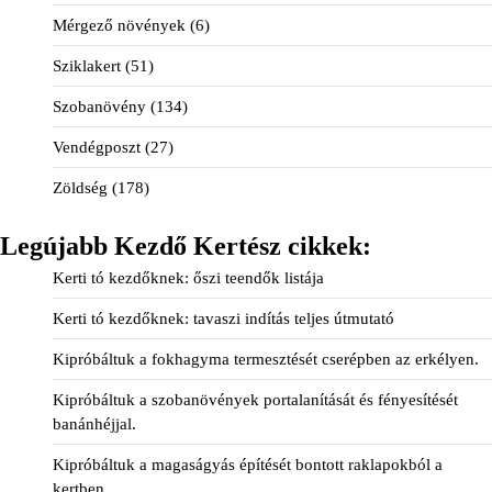
Mérgező növények
(6)
Sziklakert
(51)
Szobanövény
(134)
Vendégposzt
(27)
Zöldség
(178)
Legújabb Kezdő Kertész cikkek:
Kerti tó kezdőknek: őszi teendők listája
Kerti tó kezdőknek: tavaszi indítás teljes útmutató
Kipróbáltuk a fokhagyma termesztését cserépben az erkélyen.
Kipróbáltuk a szobanövények portalanítását és fényesítését
banánhéjjal.
Kipróbáltuk a magaságyás építését bontott raklapokból a
kertben.