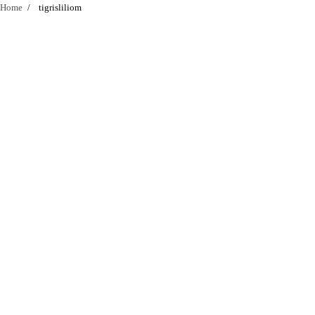
Home
tigrisliliom