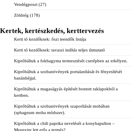
Vendégposzt
(27)
Zöldség
(178)
Kertek, kertészkedés, kerttervezés
Kerti tó kezdőknek: őszi teendők listája
Kerti tó kezdőknek: tavaszi indítás teljes útmutató
Kipróbáltuk a fokhagyma termesztését cserépben az erkélyen.
Kipróbáltuk a szobanövények portalanítását és fényesítését
banánhéjjal.
Kipróbáltuk a magaságyás építését bontott raklapokból a
kertben.
Kipróbáltuk a szobanövények szaporítását mohában
(sphagnum moha módszer).
Kipróbáltuk a chili paprika nevelését a konyhapulton –
Mennyire lett erős a termés?