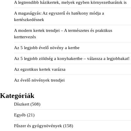
A legtrendibb házikertek, melyek egyben környezetbarátok is
A magaságyás: Az egyszerű és hatékony módja a
kertészkedésnek
A modern kertek trendjei – A természetes és praktikus
kerttervezés
Az 5 legjobb évelő növény a kertbe
Az 5 legjobb zöldség a konyhakertbe – válassza a legjobbakat!
Az egzotikus kertek varázsa
Az évelő növények trendjei
Kategóriák
Díszkert
(508)
Egyéb
(21)
Fűszer és gyógynövények
(158)