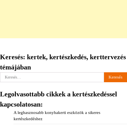
Keresés: kertek, kertészkedés, kerttervezés
témájában
Keresés:
Legolvasottabb cikkek a kertészkedéssel
kapcsolatosan:
A leghasznosabb konyhakerti eszközök a sikeres
kertészkedéshez