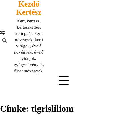
Kezdő
Skip
to
Kertész
content
Kert, kertész,
kertészkedés,
kertépítés, kerti
növények, kerti
virágok, évelő
növények, évelő
virágok,
gyógynövények,
fűszernövények.
Címke:
tigrisliliom