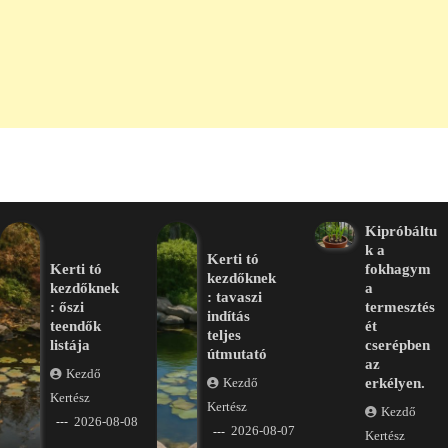
Kipróbáltu
k a
Kerti tó
Kerti tó
fokhagym
kezdőknek
kezdőknek
a
: tavaszi
: őszi
termesztés
indítás
teendők
ét
teljes
listája
cserépben
útmutató
az
Kezdő
erkélyen.
Kezdő
Kertész
Kertész
Kezdő
2026-08-08
2026-08-07
Kertész