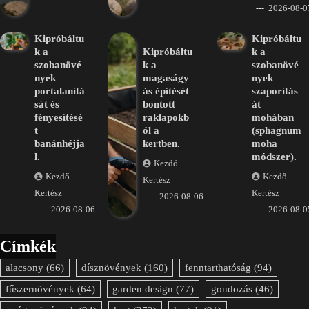
2026-08-0
Kipróbáltu
Kipróbáltu
k a
Kipróbáltu
k a
szobanövé
k a
szobanövé
nyek
magaságy
nyek
portalanítá
ás építését
szaporítás
sát és
bontott
át
fényesítésé
raklapokb
mohában
t
ól a
(sphagnum
banánhéjja
kertben.
moha
l.
módszer).
Kezdő
Kezdő
Kezdő
Kertész
Kertész
Kertész
2026-08-06
2026-08-06
2026-08-0
Címkék
alacsony
(66)
dísznövények
(160)
fenntarthatóság
(94)
fűszernövények
(64)
garden design
(77)
gondozás
(46)