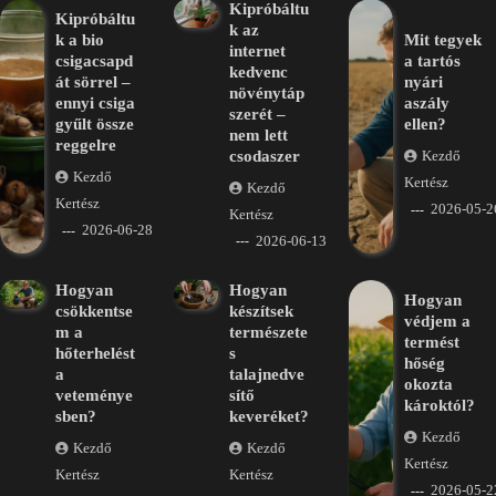
Kipróbáltu
Kipróbáltu
k az
k a bio
Mit tegyek
internet
csigacsapd
a tartós
kedvenc
át sörrel –
nyári
növénytáp
ennyi csiga
aszály
szerét –
gyűlt össze
ellen?
nem lett
reggelre
csodaszer
Kezdő
Kezdő
Kertész
Kezdő
Kertész
2026-05-2
Kertész
2026-06-28
2026-06-13
Hogyan
Hogyan
Hogyan
csökkentse
készítsek
védjem a
m a
természete
termést
hőterhelést
s
hőség
a
talajnedve
okozta
veteménye
sítő
károktól?
sben?
keveréket?
Kezdő
Kezdő
Kezdő
Kertész
Kertész
Kertész
2026-05-2