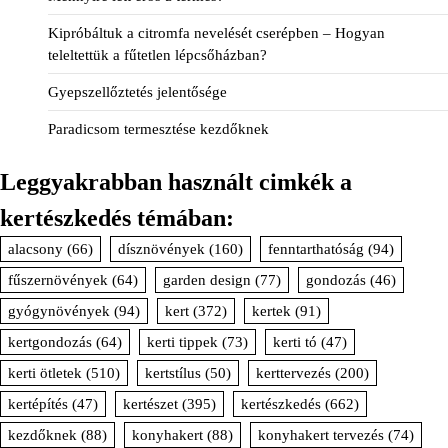
Kipróbáltuk a citromfa nevelését cserépben – Hogyan
teleltettük a fűtetlen lépcsőházban?
Gyepszellőztetés jelentősége
Paradicsom termesztése kezdőknek
Leggyakrabban használt cimkék a
kertészkedés témában:
alacsony
(66)
dísznövények
(160)
fenntarthatóság
(94)
fűszernövények
(64)
garden design
(77)
gondozás
(46)
gyógynövények
(94)
kert
(372)
kertek
(91)
kertgondozás
(64)
kerti tippek
(73)
kerti tó
(47)
kerti ötletek
(510)
kertstílus
(50)
kerttervezés
(200)
kertépítés
(47)
kertészet
(395)
kertészkedés
(662)
kezdőknek
(88)
konyhakert
(88)
konyhakert tervezés
(74)