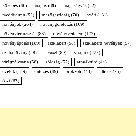
közepes
(80)
magas
(89)
magaságyás
(82)
medditerrán
(53)
mezőgazdaság
(70)
nyári
(131)
növények
(264)
növénygondozás
(169)
növénytermesztés
(83)
növényvédelem
(177)
növényápolás
(189)
sziklakert
(58)
sziklakerti növények
(57)
szobanövény
(48)
tavaszi
(89)
virágok
(277)
virágzó cserje
(58)
zöldség
(57)
árnyéktűrő
(44)
évelők
(189)
öntözés
(89)
örökzöld
(43)
ültetés
(76)
őszi
(63)