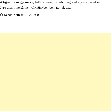
A tigrisliliom gyönyörű, feltűnő virág, amely megfelelő gondozással évről
évre díszíti kertünket. Cikkünkben bemutatjuk az…
Kezdő Kertész
2026-03-21