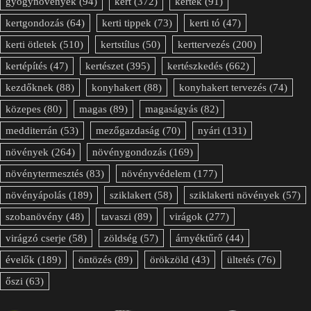
gyógynövények
(94)
kert
(372)
kertek
(91)
kertgondozás
(64)
kerti tippek
(73)
kerti tó
(47)
kerti ötletek
(510)
kertstílus
(50)
kerttervezés
(200)
kertépítés
(47)
kertészet
(395)
kertészkedés
(662)
kezdőknek
(88)
konyhakert
(88)
konyhakert tervezés
(74)
közepes
(80)
magas
(89)
magaságyás
(82)
medditerrán
(53)
mezőgazdaság
(70)
nyári
(131)
növények
(264)
növénygondozás
(169)
növénytermesztés
(83)
növényvédelem
(177)
növényápolás
(189)
sziklakert
(58)
sziklakerti növények
(57)
szobanövény
(48)
tavaszi
(89)
virágok
(277)
virágzó cserje
(58)
zöldség
(57)
árnyéktűrő
(44)
évelők
(189)
öntözés
(89)
örökzöld
(43)
ültetés
(76)
őszi
(63)