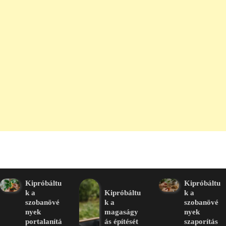
Kipróbáltu
Kipróbáltu
k a
Kipróbáltu
k a
szobanövé
k a
szobanövé
nyek
magaságy
nyek
portalanítá
ás építését
szaporítás