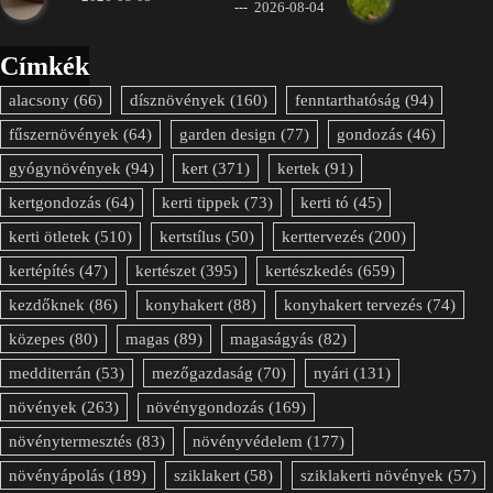
2026-08-04
Címkék
alacsony
(66)
dísznövények
(160)
fenntarthatóság
(94)
fűszernövények
(64)
garden design
(77)
gondozás
(46)
gyógynövények
(94)
kert
(371)
kertek
(91)
kertgondozás
(64)
kerti tippek
(73)
kerti tó
(45)
kerti ötletek
(510)
kertstílus
(50)
kerttervezés
(200)
kertépítés
(47)
kertészet
(395)
kertészkedés
(659)
kezdőknek
(86)
konyhakert
(88)
konyhakert tervezés
(74)
közepes
(80)
magas
(89)
magaságyás
(82)
medditerrán
(53)
mezőgazdaság
(70)
nyári
(131)
növények
(263)
növénygondozás
(169)
növénytermesztés
(83)
növényvédelem
(177)
növényápolás
(189)
sziklakert
(58)
sziklakerti növények
(57)