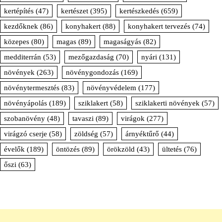
kertépítés
(47)
kertészet
(395)
kertészkedés
(659)
kezdőknek
(86)
konyhakert
(88)
konyhakert tervezés
(74)
közepes
(80)
magas
(89)
magaságyás
(82)
medditerrán
(53)
mezőgazdaság
(70)
nyári
(131)
növények
(263)
növénygondozás
(169)
növénytermesztés
(83)
növényvédelem
(177)
növényápolás
(189)
sziklakert
(58)
sziklakerti növények
(57)
szobanövény
(48)
tavaszi
(89)
virágok
(277)
virágzó cserje
(58)
zöldség
(57)
árnyéktűrő
(44)
évelők
(189)
öntözés
(89)
örökzöld
(43)
ültetés
(76)
őszi
(63)