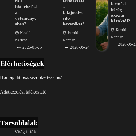
m a
természete
termést
hőterhelést
s
hőség
a
talajnedve
okozta
veteménye
sítő
károktól?
sben?
keveréket?
Kezdő
Kezdő
Kezdő
Kertész
Kertész
Kertész
2026-05-2
2026-05-25
2026-05-24
Elérhetőségek
Honlap: https://kezdokertesz.hu/
Adatkezelési tájékoztató
Társoldalak
Virág infók