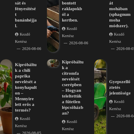
sát és
bontott
át
fényesítésé
raklapokb
mohában
t
ól a
(sphagnum
banánhéjja
kertben.
moha
l.
módszer).
Kezdő
Kezdő
Kezdő
Kertész
Kertész
Kertész
2026-08-06
2026-08-06
2026-08-0
Kipróbáltu
Kipróbáltu
k a
k a chili
citromfa
paprika
nevelését
nevelését a
Gyepszellő
cserépben
konyhapult
ztetés
– Hogyan
on –
jelentősége
teleltettük
Mennyire
a fűtetlen
Kezdő
lett erős a
lépcsőházb
Kertész
termés?
an?
2026-08-0
Kezdő
Kezdő
Kertész
Kertész
2026-08-05