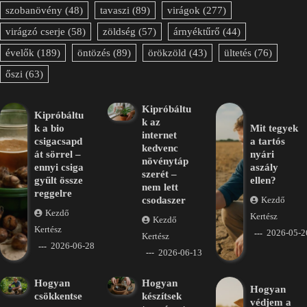
szobanövény
(48)
tavaszi
(89)
virágok
(277)
virágzó cserje
(58)
zöldség
(57)
árnyéktűrő
(44)
évelők
(189)
öntözés
(89)
örökzöld
(43)
ültetés
(76)
őszi
(63)
Kipróbáltu
Kipróbáltu
k az
k a bio
Mit tegyek
internet
csigacsapd
a tartós
kedvenc
át sörrel –
nyári
növénytáp
ennyi csiga
aszály
szerét –
gyűlt össze
ellen?
nem lett
reggelre
csodaszer
Kezdő
Kezdő
Kertész
Kezdő
Kertész
2026-05-2
Kertész
2026-06-28
2026-06-13
Hogyan
Hogyan
Hogyan
csökkentse
készítsek
védjem a