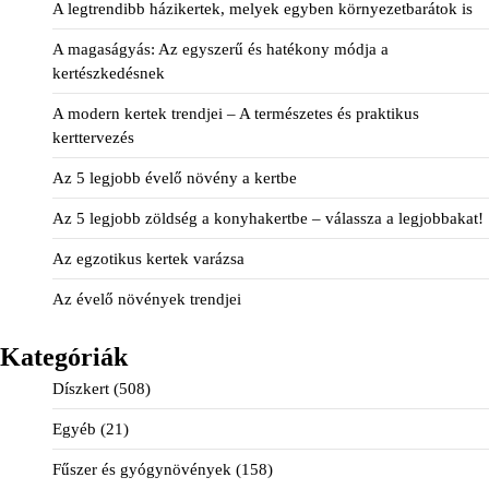
A legtrendibb házikertek, melyek egyben környezetbarátok is
A magaságyás: Az egyszerű és hatékony módja a
kertészkedésnek
A modern kertek trendjei – A természetes és praktikus
kerttervezés
Az 5 legjobb évelő növény a kertbe
Az 5 legjobb zöldség a konyhakertbe – válassza a legjobbakat!
Az egzotikus kertek varázsa
Az évelő növények trendjei
Kategóriák
Díszkert
(508)
Egyéb
(21)
Fűszer és gyógynövények
(158)