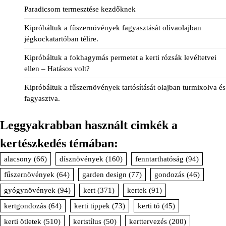
Paradicsom termesztése kezdőknek
Kipróbáltuk a fűszernövények fagyasztását olívaolajban
jégkockatartóban télire.
Kipróbáltuk a fokhagymás permetet a kerti rózsák levéltetvei
ellen – Hatásos volt?
Kipróbáltuk a fűszernövények tartósítását olajban turmixolva és
fagyasztva.
Leggyakrabban használt cimkék a
kertészkedés témában:
alacsony
(66)
dísznövények
(160)
fenntarthatóság
(94)
fűszernövények
(64)
garden design
(77)
gondozás
(46)
gyógynövények
(94)
kert
(371)
kertek
(91)
kertgondozás
(64)
kerti tippek
(73)
kerti tó
(45)
kerti ötletek
(510)
kertstílus
(50)
kerttervezés
(200)