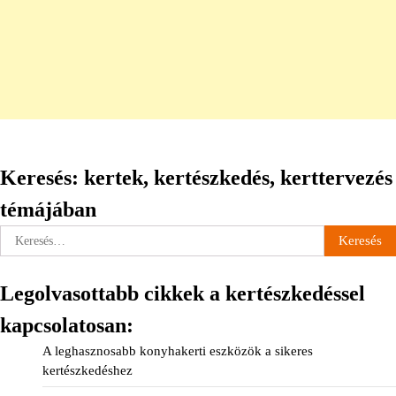
Keresés: kertek, kertészkedés, kerttervezés
témájában
Keresés:
Legolvasottabb cikkek a kertészkedéssel
kapcsolatosan:
A leghasznosabb konyhakerti eszközök a sikeres
kertészkedéshez