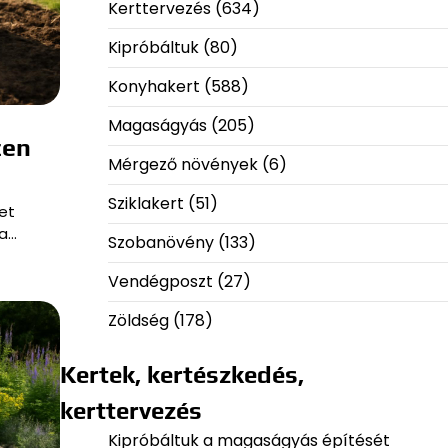
Kerttervezés
(634)
Kipróbáltuk
(80)
Konyhakert
(588)
Magaságyás
(205)
zen
Mérgező növények
(6)
Sziklakert
(51)
et
ga…
Szobanövény
(133)
Vendégposzt
(27)
Zöldség
(178)
Kertek, kertészkedés,
kerttervezés
Kipróbáltuk a magaságyás építését