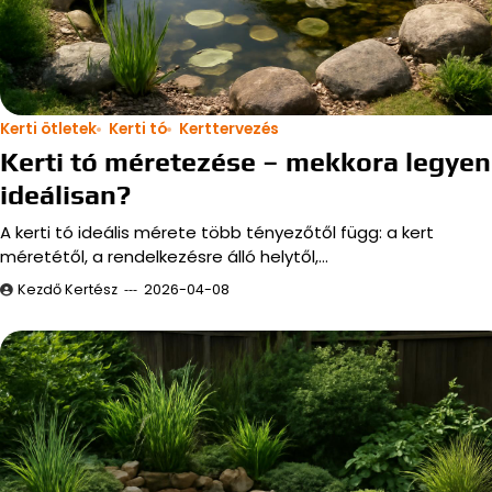
Kerti ötletek
Kerti tó
Kerttervezés
Kerti tó méretezése – mekkora legyen
ideálisan?
A kerti tó ideális mérete több tényezőtől függ: a kert
méretétől, a rendelkezésre álló helytől,…
Kezdő Kertész
2026-04-08