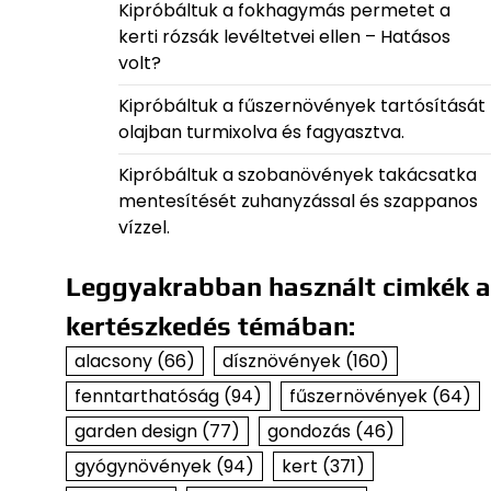
Kipróbáltuk a fokhagymás permetet a
kerti rózsák levéltetvei ellen – Hatásos
volt?
Kipróbáltuk a fűszernövények tartósítását
olajban turmixolva és fagyasztva.
Kipróbáltuk a szobanövények takácsatka
mentesítését zuhanyzással és szappanos
vízzel.
Leggyakrabban használt cimkék a
kertészkedés témában:
alacsony
(66)
dísznövények
(160)
fenntarthatóság
(94)
fűszernövények
(64)
garden design
(77)
gondozás
(46)
gyógynövények
(94)
kert
(371)