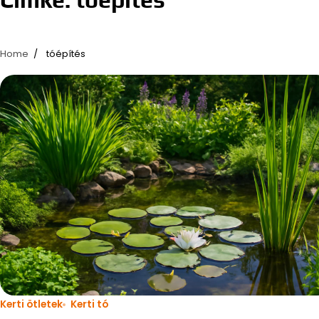
Home
tóépítés
Kerti ötletek
Kerti tó