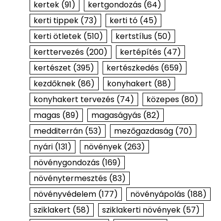
kertek
(91)
kertgondozás
(64)
kerti tippek
(73)
kerti tó
(45)
kerti ötletek
(510)
kertstílus
(50)
kerttervezés
(200)
kertépítés
(47)
kertészet
(395)
kertészkedés
(659)
kezdőknek
(86)
konyhakert
(88)
konyhakert tervezés
(74)
közepes
(80)
magas
(89)
magaságyás
(82)
medditerrán
(53)
mezőgazdaság
(70)
nyári
(131)
növények
(263)
növénygondozás
(169)
növénytermesztés
(83)
növényvédelem
(177)
növényápolás
(188)
sziklakert
(58)
sziklakerti növények
(57)