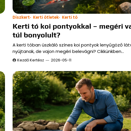
Díszkert
Kerti ötletek
Kerti tó
Kerti tó koi pontyokkal – megéri v
túl bonyolult?
A kerti tóban úszkáló színes koi pontyok lenyűgöző lá
nyújtanak, de vajon megéri belevágni? Cikkünkben…
Kezdő Kertész
2026-05-11