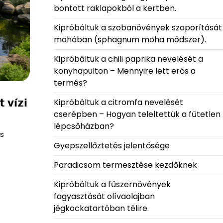
bontott raklapokból a kertben.
Kipróbáltuk a szobanövények szaporítását
mohában (sphagnum moha módszer).
Kipróbáltuk a chili paprika nevelését a
konyhapulton – Mennyire lett erős a
termés?
 vízi
Kipróbáltuk a citromfa nevelését
cserépben – Hogyan teleltettük a fűtetlen
lépcsőházban?
is
Gyepszellőztetés jelentősége
Paradicsom termesztése kezdőknek
Kipróbáltuk a fűszernövények
fagyasztását olívaolajban
jégkockatartóban télire.