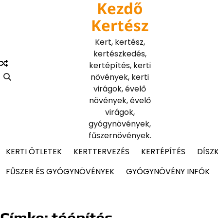
Kezdő
Skip
to
Kertész
content
Kert, kertész,
kertészkedés,
kertépítés, kerti
növények, kerti
virágok, évelő
növények, évelő
virágok,
gyógynövények,
fűszernövények.
KERTI ÖTLETEK
KERTTERVEZÉS
KERTÉPÍTÉS
DÍSZ
FŰSZER ÉS GYÓGYNÖVÉNYEK
GYÓGYNÖVÉNY INFÓK
Címke:
tóépítés