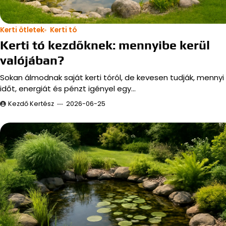
Kerti ötletek
Kerti tó
Kerti tó kezdőknek: mennyibe kerül
valójában?
Sokan álmodnak saját kerti tóról, de kevesen tudják, mennyi
időt, energiát és pénzt igényel egy…
Kezdő Kertész
2026-06-25