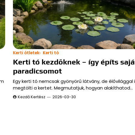
Kerti ötletek
Kerti tó
Kerti tó kezdőknek – így építs saját
paradicsomot
em
Egy kerti tó nemcsak gyönyörű látvány, de élővilággal 
megtölti a kertet. Megmutatjuk, hogyan alakíthatod…
Kezdő Kertész
2026-03-30