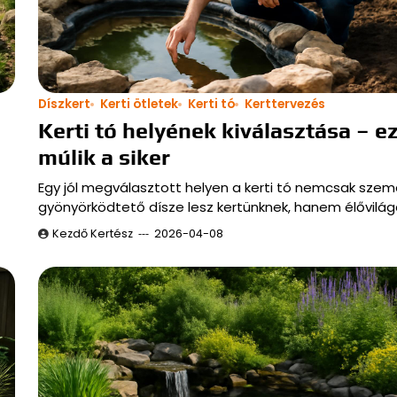
Díszkert
Kerti ötletek
Kerti tó
Kerttervezés
Kerti tó helyének kiválasztása – e
múlik a siker
Egy jól megválasztott helyen a kerti tó nemcsak szem
gyönyörködtető dísze lesz kertünknek, hanem élővilá
Kezdő Kertész
2026-04-08