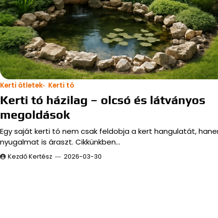
Kerti ötletek
Kerti tó
Kerti tó házilag – olcsó és látványos
megoldások
Egy saját kerti tó nem csak feldobja a kert hangulatát, han
nyugalmat is áraszt. Cikkünkben…
Kezdő Kertész
2026-03-30