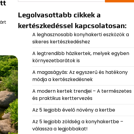
tt
Legolvasottabb cikkek a
árt
kertészkedéssel kapcsolatosan:
A leghasznosabb konyhakerti eszközök a
sikeres kertészkedéshez
A legtrendibb házikertek, melyek egyben
környezetbarátok is
A magaságyás: Az egyszerű és hatékony
módja a kertészkedésnek
A modern kertek trendjei – A természetes
és praktikus kerttervezés
Az 5 legjobb évelő növény a kertbe
Az 5 legjobb zöldség a konyhakertbe –
válassza a legjobbakat!