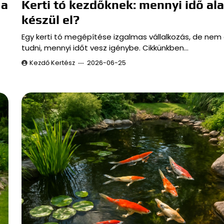
 a
Kerti tó kezdőknek: mennyi idő ala
készül el?
Egy kerti tó megépítése izgalmas vállalkozás, de nem 
tudni, mennyi időt vesz igénybe. Cikkünkben…
Kezdő Kertész
2026-06-25