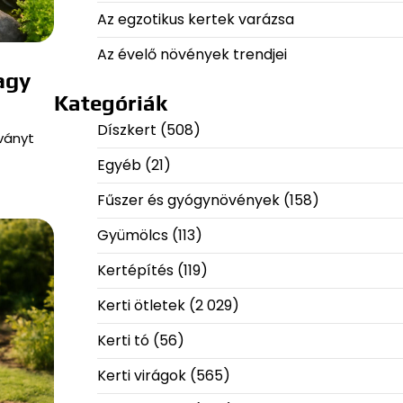
Az egzotikus kertek varázsa
Az évelő növények trendjei
agy
Kategóriák
Díszkert
(508)
tványt
Egyéb
(21)
Fűszer és gyógynövények
(158)
Gyümölcs
(113)
Kertépítés
(119)
Kerti ötletek
(2 029)
Kerti tó
(56)
Kerti virágok
(565)