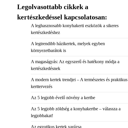
Legolvasottabb cikkek a
kertészkedéssel kapcsolatosan:
A leghasznosabb konyhakerti eszközök a sikeres
kertészkedéshez
A legtrendibb házikertek, melyek egyben
környezetbarátok is
A magaságyás: Az egyszerű és hatékony módja a
kertészkedésnek
A modern kertek trendjei – A természetes és praktikus
kerttervezés
Az 5 legjobb évelő növény a kertbe
Az 5 legjobb zöldség a konyhakertbe – válassza a
legjobbakat!
Az egzotikus kertek varázsa