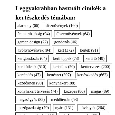
Leggyakrabban használt cimkék a
kertészkedés témában:
alacsony
(66)
dísznövények
(160)
fenntarthatóság
(94)
fűszernövények
(64)
garden design
(77)
gondozás
(46)
gyógynövények
(94)
kert
(372)
kertek
(91)
kertgondozás
(64)
kerti tippek
(73)
kerti tó
(49)
kerti ötletek
(510)
kertstílus
(50)
kerttervezés
(200)
kertépítés
(47)
kertészet
(397)
kertészkedés
(662)
kezdőknek
(90)
konyhakert
(88)
konyhakert tervezés
(74)
közepes
(80)
magas
(89)
magaságyás
(82)
medditerrán
(53)
mezőgazdaság
(70)
nyári
(131)
növények
(264)