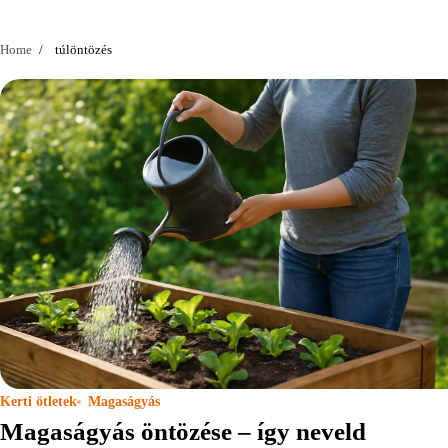
Home
túlöntözés
Kerti ötletek
Magaságyás
Magaságyás öntözése – így neveld