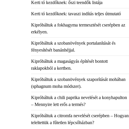
Kerti tó kezdőknek: őszi teendők listája
Kerti tó kezdőknek: tavaszi indítás teljes útmutató
Kipróbáltuk a fokhagyma termesztését cserépben az
erkélyen.
Kipróbáltuk a szobanövények portalanítását és
fényesítését banánhéjjal.
Kipróbáltuk a magaságyás építését bontott
raklapokból a kertben.
Kipróbáltuk a szobanövények szaporítását mohában
(sphagnum moha módszer).
Kipróbáltuk a chili paprika nevelését a konyhapulton
– Mennyire lett erős a termés?
Kipróbáltuk a citromfa nevelését cserépben – Hogyan
teleltettük a fűtetlen lépcsőházban?