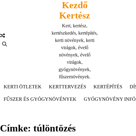
Kezdő
Skip
to
Kertész
content
Kert, kertész,
kertészkedés, kertépítés,
kerti növények, kerti
virágok, évelő
növények, évelő
virágok,
gyógynövények,
fűszernövények.
KERTI ÖTLETEK
KERTTERVEZÉS
KERTÉPÍTÉS
DÍ
FŰSZER ÉS GYÓGYNÖVÉNYEK
GYÓGYNÖVÉNY INF
Címke:
túlöntözés