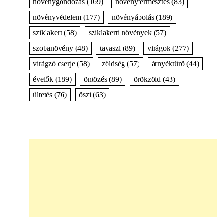
növénygondozás
(169)
növénytermesztés
(83)
növényvédelem
(177)
növényápolás
(189)
sziklakert
(58)
sziklakerti növények
(57)
szobanövény
(48)
tavaszi
(89)
virágok
(277)
virágzó cserje
(58)
zöldség
(57)
árnyéktűrő
(44)
évelők
(189)
öntözés
(89)
örökzöld
(43)
ültetés
(76)
őszi
(63)