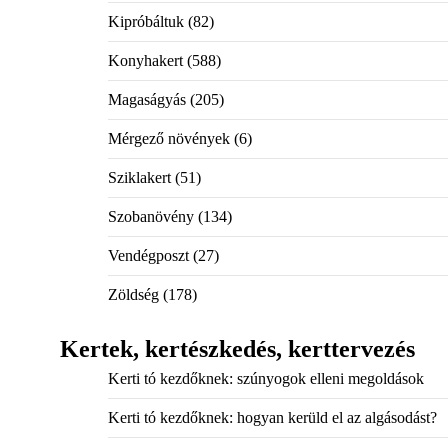
Kipróbáltuk
(82)
Konyhakert
(588)
Magaságyás
(205)
Mérgező növények
(6)
Sziklakert
(51)
Szobanövény
(134)
Vendégposzt
(27)
Zöldség
(178)
Kertek, kertészkedés, kerttervezés
Kerti tó kezdőknek: szúnyogok elleni megoldások
Kerti tó kezdőknek: hogyan kerüld el az algásodást?