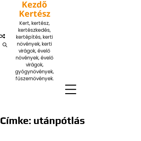
Kezdő
Skip
to
Kertész
content
Kert, kertész,
kertészkedés,
kertépítés, kerti
növények, kerti
virágok, évelő
növények, évelő
virágok,
gyógynövények,
fűszernövények.
Címke:
utánpótlás