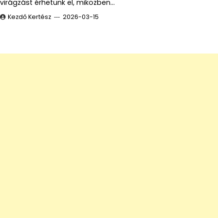
virágzást érhetünk el, miközben…
Kezdő Kertész
2026-03-15