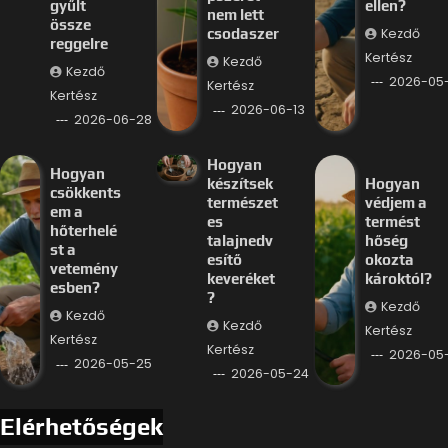
gyűlt
ellen?
nem lett
össze
Kezdő
csodaszer
reggelre
Kertész
Kezdő
Kezdő
2026-05
Kertész
Kertész
2026-06-13
2026-06-28
Hogyan
Hogyan
készítsek
Hogyan
csökkents
természet
védjem a
em a
es
termést
hőterhelé
talajnedv
hőség
st a
esítő
okozta
vetemény
keveréket
károktól?
esben?
?
Kezdő
Kezdő
Kezdő
Kertész
Kertész
Kertész
2026-05
2026-05-25
2026-05-24
Elérhetőségek