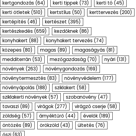
kertgondozás
(64)
kerti tippek
(73)
kerti tó
(45)
kerti ötletek
(510)
kertstílus
(50)
kerttervezés
(200)
kertépítés
(46)
kertészet
(395)
kertészkedés
(659)
kezdőknek
(86)
konyhakert
(88)
konyhakert tervezés
(74)
közepes
(80)
magas
(89)
magaságyás
(81)
medditerrán
(53)
mezőgazdaság
(70)
nyári
(131)
növények
(263)
növénygondozás
(169)
növénytermesztés
(83)
növényvédelem
(177)
növényápolás
(188)
sziklakert
(58)
sziklakerti növények
(57)
szobanövény
(47)
tavaszi
(89)
virágok
(277)
virágzó cserje
(58)
zöldség
(57)
árnyéktűrő
(44)
évelők
(189)
öntözés
(89)
örökzöld
(43)
ültetés
(76)
őszi
(63)