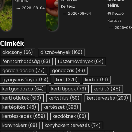
Kertész
télire.
Kertész
2026-08-04
Kezdő
2026-08-04
Kertész
2026-08
Címkék
alacsony
(66)
dísznövények
(160)
fenntarthatóság
(93)
fűszernövények
(64)
garden design
(77)
gondozás
(46)
gyógynövények
(94)
kert
(370)
kertek
(91)
kertgondozás
(64)
kerti tippek
(73)
kerti tó
(45)
kerti ötletek
(510)
kertstílus
(50)
kerttervezés
(200)
kertépítés
(46)
kertészet
(395)
kertészkedés
(659)
kezdőknek
(86)
konyhakert
(88)
konyhakert tervezés
(74)