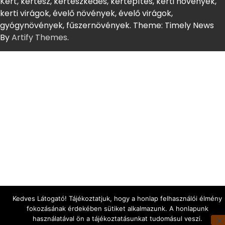
Kert, kertész, kertészkedés, kertépítés, kerti növények,
kerti virágok, évelő növények, évelő virágok,
gyógynövények, fűszernövények. Theme: Timely News
By
Artify Themes
.
Kedves Látogató! Tájékoztatjuk, hogy a honlap felhasználói élmény
fokozásának érdekében sütiket alkalmazunk. A honlapunk
használatával ön a tájékoztatásunkat tudomásul veszi.