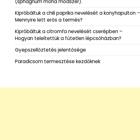
(sphagnum moha módszer).
Kipróbáltuk a chili paprika nevelését a konyhapulton –
Mennyire lett erős a termés?
Kipróbáltuk a citromfa nevelését cserépben –
Hogyan teleltettük a fűtetlen lépcsőházban?
Gyepszellőztetés jelentősége
Paradicsom termesztése kezdőknek