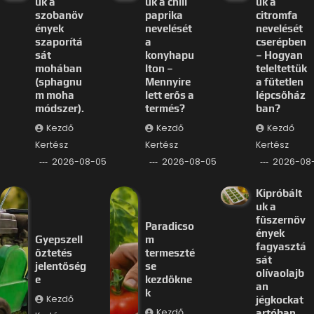
uk a
uk a chili
uk a
szobanöv
paprika
citromfa
ények
nevelését
nevelését
szaporítá
a
cserépben
sát
konyhapu
– Hogyan
mohában
lton –
teleltettük
(sphagnu
Mennyire
a fűtetlen
m moha
lett erős a
lépcsőház
módszer).
termés?
ban?
Kezdő
Kezdő
Kezdő
Kertész
Kertész
Kertész
2026-08-05
2026-08-05
2026-08
Kipróbált
uk a
fűszernöv
Paradicso
ények
Gyepszell
m
fagyasztá
őztetés
termeszté
sát
jelentőség
se
olívaolajb
e
kezdőkne
an
k
Kezdő
jégkockat
Kezdő
artóban