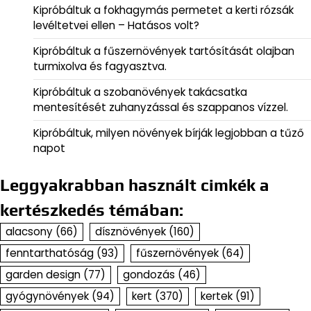
Kipróbáltuk a fokhagymás permetet a kerti rózsák
levéltetvei ellen – Hatásos volt?
Kipróbáltuk a fűszernövények tartósítását olajban
turmixolva és fagyasztva.
Kipróbáltuk a szobanövények takácsatka
mentesítését zuhanyzással és szappanos vízzel.
Kipróbáltuk, milyen növények bírják legjobban a tűző
napot
Leggyakrabban használt cimkék a
kertészkedés témában:
alacsony
(66)
dísznövények
(160)
fenntarthatóság
(93)
fűszernövények
(64)
garden design
(77)
gondozás
(46)
gyógynövények
(94)
kert
(370)
kertek
(91)