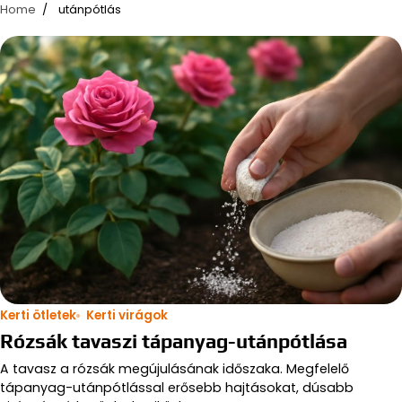
Home
utánpótlás
Kerti ötletek
Kerti virágok
Rózsák tavaszi tápanyag-utánpótlása
A tavasz a rózsák megújulásának időszaka. Megfelelő
tápanyag-utánpótlással erősebb hajtásokat, dúsabb