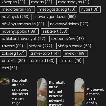
közepes
(80)
magas
(89)
magaságyás
(81)
medditerrán
(53)
mezőgazdaság
(70)
nyári
(131)
növények
(263)
növénygondozás
(169)
növénytermesztés
(83)
növényvédelem
(177)
növényápolás
(188)
sziklakert
(58)
sziklakerti növények
(57)
szobanövény
(47)
tavaszi
(89)
virágok
(277)
virágzó cserje
(58)
zöldség
(57)
árnyéktűrő
(44)
évelők
(189)
öntözés
(89)
örökzöld
(43)
ültetés
(76)
őszi
(63)
Kipróbált
Kipróbált
uk a bio
uk az
csigacsap
Mit tegyek
internet
dát sörrel
a tartós
kedvenc
– ennyi
nyári
növénytá
csiga
aszály
pszerét –