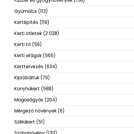
Fűszer és gyógynövények
(158)
Gyümölcs
(113)
Kertépítés
(119)
Kerti ötletek
(2 028)
Kerti tó
(56)
Kerti virágok
(565)
Kerttervezés
(634)
Kipróbáltuk
(79)
Konyhakert
(588)
Magaságyás
(204)
Mérgező növények
(6)
Sziklakert
(51)
Szobanövény
(133)