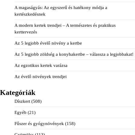
A magaságyás: Az egyszerű és hatékony módja a
kertészkedésnek
A modern kertek trendjei – A természetes és praktikus
kerttervezés
Az 5 legjobb évelő növény a kertbe
Az 5 legjobb zöldség a konyhakertbe – válassza a legjobbakat!
Az egzotikus kertek varázsa
Az évelő növények trendjei
Kategóriák
Díszkert
(508)
Egyéb
(21)
Fűszer és gyógynövények
(158)
Gyümölcs
(113)