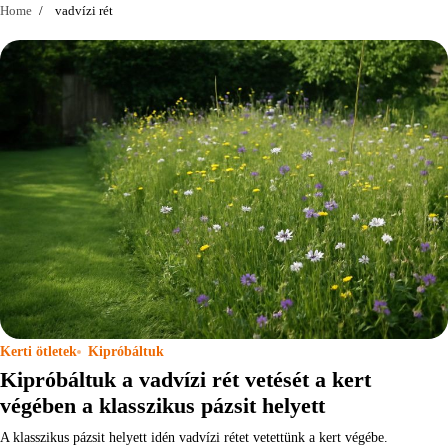
Home
vadvízi rét
Kerti ötletek
Kipróbáltuk
Kipróbáltuk a vadvízi rét vetését a kert
végében a klasszikus pázsit helyett
A klasszikus pázsit helyett idén vadvízi rétet vetettünk a kert végébe.