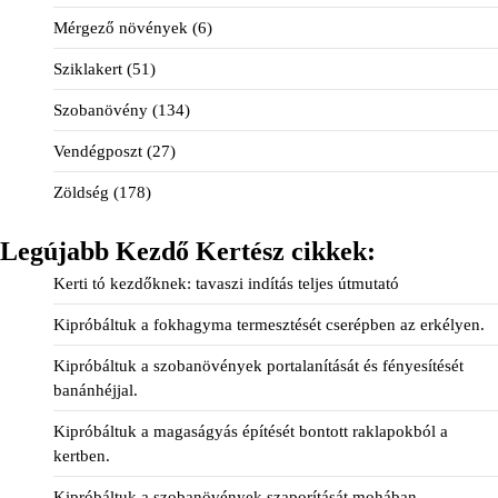
Mérgező növények
(6)
Sziklakert
(51)
Szobanövény
(134)
Vendégposzt
(27)
Zöldség
(178)
Legújabb Kezdő Kertész cikkek:
Kerti tó kezdőknek: tavaszi indítás teljes útmutató
Kipróbáltuk a fokhagyma termesztését cserépben az erkélyen.
Kipróbáltuk a szobanövények portalanítását és fényesítését
banánhéjjal.
Kipróbáltuk a magaságyás építését bontott raklapokból a
kertben.
Kipróbáltuk a szobanövények szaporítását mohában