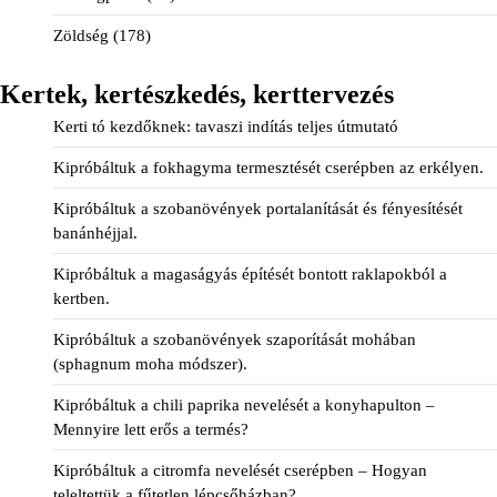
Zöldség
(178)
Kertek, kertészkedés, kerttervezés
Kerti tó kezdőknek: tavaszi indítás teljes útmutató
Kipróbáltuk a fokhagyma termesztését cserépben az erkélyen.
Kipróbáltuk a szobanövények portalanítását és fényesítését
banánhéjjal.
Kipróbáltuk a magaságyás építését bontott raklapokból a
kertben.
Kipróbáltuk a szobanövények szaporítását mohában
(sphagnum moha módszer).
Kipróbáltuk a chili paprika nevelését a konyhapulton –
Mennyire lett erős a termés?
Kipróbáltuk a citromfa nevelését cserépben – Hogyan
teleltettük a fűtetlen lépcsőházban?