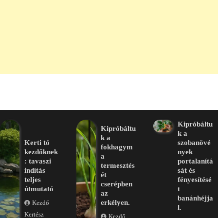
Kipróbáltu
Kipróbáltu
k a
k a
Kerti tó
szobanövé
fokhagym
kezdőknek
nyek
a
: tavaszi
portalanítá
termesztés
indítás
sát és
ét
teljes
fényesítésé
cserépben
útmutató
t
az
banánhéjja
erkélyen.
Kezdő
l.
Kertész
Kezdő