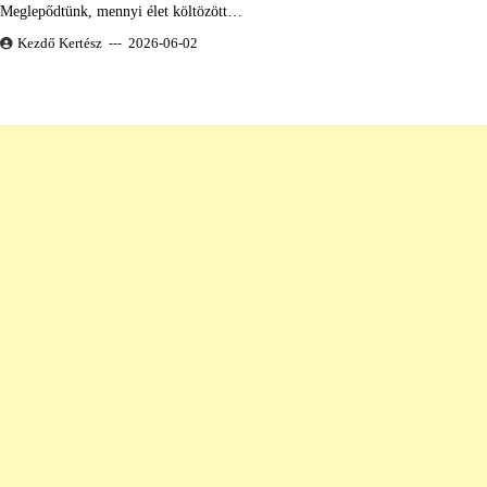
Meglepődtünk, mennyi élet költözött…
Kezdő Kertész
2026-06-02