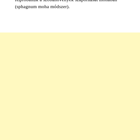
(sphagnum moha módszer).