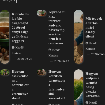
Kipróbáltu
Kipróbáltu
k az
k a bio
Mit tegyek
internet
csigacsapd
a tartós
kedvenc
át sörrel –
nyári
növénytáp
ennyi csiga
aszály
szerét –
gyűlt össze
ellen?
nem lett
reggelre
csodaszer
Kezdő
Kezdő
Kertész
Kezdő
Kertész
2026-05-2
Kertész
2026-06-28
2026-06-13
Hogyan
Hogyan
Hogyan
csökkentse
készítsek
védjem a
m a
természete
termést
hőterhelést
s
hőség
a
talajnedve
okozta
veteménye
sítő
károktól?
sben?
keveréket?
Kezdő
Kezdő
Kezdő