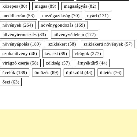
közepes
(80)
magas
(89)
magaságyás
(82)
medditerrán
(53)
mezőgazdaság
(70)
nyári
(131)
növények
(264)
növénygondozás
(169)
növénytermesztés
(83)
növényvédelem
(177)
növényápolás
(189)
sziklakert
(58)
sziklakerti növények
(57)
szobanövény
(48)
tavaszi
(89)
virágok
(277)
virágzó cserje
(58)
zöldség
(57)
árnyéktűrő
(44)
évelők
(189)
öntözés
(89)
örökzöld
(43)
ültetés
(76)
őszi
(63)