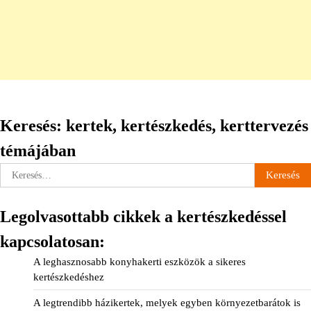
Keresés: kertek, kertészkedés, kerttervezés
témájában
Keresés:
Legolvasottabb cikkek a kertészkedéssel
kapcsolatosan:
A leghasznosabb konyhakerti eszközök a sikeres
kertészkedéshez
A legtrendibb házikertek, melyek egyben környezetbarátok is