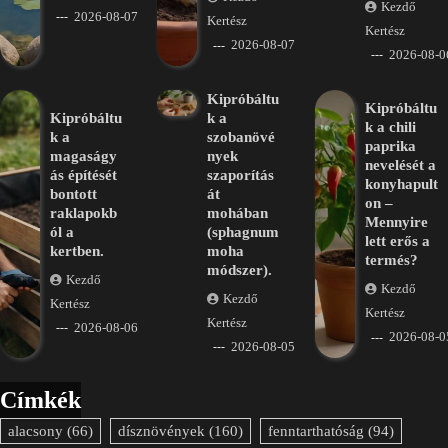
Kezdő
2026-08-07
Kertész
Kertész
2026-08-07
2026-08-0
Kipróbáltu
Kipróbáltu
Kipróbáltu
k a
k a chili
k a
szobanövé
paprika
magaságy
nyek
nevelését a
ás építését
szaporítás
konyhapult
bontott
át
on –
raklapokb
mohában
Mennyire
ól a
(sphagnum
lett erős a
kertben.
moha
termés?
módszer).
Kezdő
Kezdő
Kezdő
Kertész
Kertész
Kertész
2026-08-06
2026-08-0
2026-08-05
Címkék
alacsony
(66)
dísznövények
(160)
fenntarthatóság
(94)