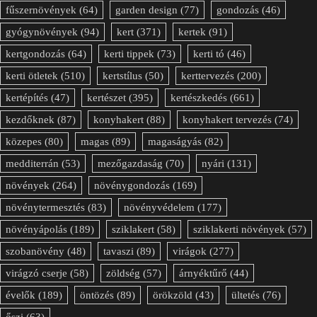
fűszernövények
(64)
garden design
(77)
gondozás
(46)
gyógynövények
(94)
kert
(371)
kertek
(91)
kertgondozás
(64)
kerti tippek
(73)
kerti tó
(46)
kerti ötletek
(510)
kertstílus
(50)
kerttervezés
(200)
kertépítés
(47)
kertészet
(395)
kertészkedés
(661)
kezdőknek
(87)
konyhakert
(88)
konyhakert tervezés
(74)
közepes
(80)
magas
(89)
magaságyás
(82)
medditerrán
(53)
mezőgazdaság
(70)
nyári
(131)
növények
(264)
növénygondozás
(169)
növénytermesztés
(83)
növényvédelem
(177)
növényápolás
(189)
sziklakert
(58)
sziklakerti növények
(57)
szobanövény
(48)
tavaszi
(89)
virágok
(277)
virágzó cserje
(58)
zöldség
(57)
árnyéktűrő
(44)
évelők
(189)
öntözés
(89)
örökzöld
(43)
ültetés
(76)
őszi
(63)