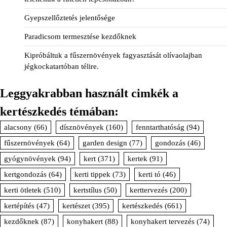
Gyepszellőztetés jelentősége
Paradicsom termesztése kezdőknek
Kipróbáltuk a fűszernövények fagyasztását olívaolajban
jégkockatartóban télire.
Leggyakrabban használt cimkék a
kertészkedés témában:
alacsony
(66)
dísznövények
(160)
fenntarthatóság
(94)
fűszernövények
(64)
garden design
(77)
gondozás
(46)
gyógynövények
(94)
kert
(371)
kertek
(91)
kertgondozás
(64)
kerti tippek
(73)
kerti tó
(46)
kerti ötletek
(510)
kertstílus
(50)
kerttervezés
(200)
kertépítés
(47)
kertészet
(395)
kertészkedés
(661)
kezdőknek
(87)
konyhakert
(88)
konyhakert tervezés
(74)