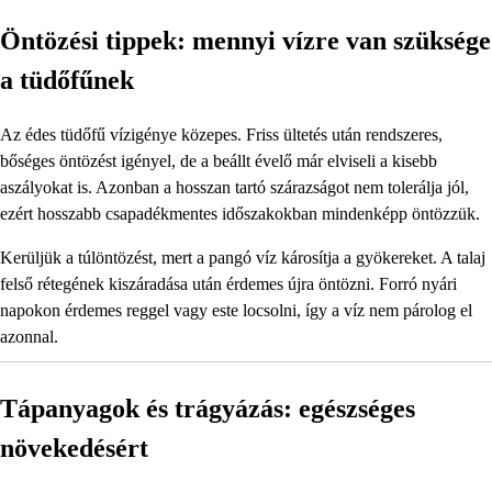
Öntözési tippek: mennyi vízre van szüksége
a tüdőfűnek
Az édes tüdőfű vízigénye közepes. Friss ültetés után rendszeres,
bőséges öntözést igényel, de a beállt évelő már elviseli a kisebb
aszályokat is. Azonban a hosszan tartó szárazságot nem tolerálja jól,
ezért hosszabb csapadékmentes időszakokban mindenképp öntözzük.
Kerüljük a túlöntözést, mert a pangó víz károsítja a gyökereket. A talaj
felső rétegének kiszáradása után érdemes újra öntözni. Forró nyári
napokon érdemes reggel vagy este locsolni, így a víz nem párolog el
azonnal.
Tápanyagok és trágyázás: egészséges
növekedésért