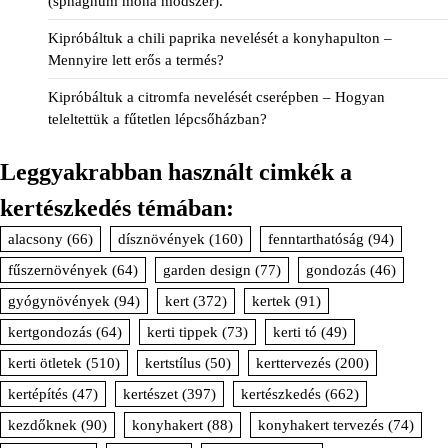
(sphagnum moha módszer).
Kipróbáltuk a chili paprika nevelését a konyhapulton –
Mennyire lett erős a termés?
Kipróbáltuk a citromfa nevelését cserépben – Hogyan
teleltettük a fűtetlen lépcsőházban?
Leggyakrabban használt cimkék a
kertészkedés témában:
alacsony
(66)
dísznövények
(160)
fenntarthatóság
(94)
fűszernövények
(64)
garden design
(77)
gondozás
(46)
gyógynövények
(94)
kert
(372)
kertek
(91)
kertgondozás
(64)
kerti tippek
(73)
kerti tó
(49)
kerti ötletek
(510)
kertstílus
(50)
kerttervezés
(200)
kertépítés
(47)
kertészet
(397)
kertészkedés
(662)
kezdőknek
(90)
konyhakert
(88)
konyhakert tervezés
(74)