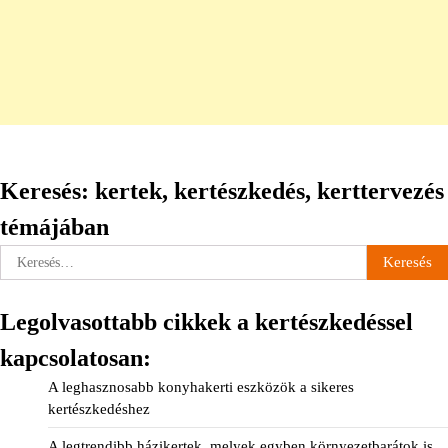
Keresés: kertek, kertészkedés, kerttervezés
témájában
Keresés:
Legolvasottabb cikkek a kertészkedéssel
kapcsolatosan:
A leghasznosabb konyhakerti eszközök a sikeres
kertészkedéshez
A legtrendibb házikertek, melyek egyben környezetbarátok is