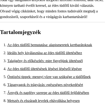
könnyen tartható évelőt keresel, az édes tüdőfű kiváló választás.
Olvasd végig cikkünket, hogy minden fontos tudnivalót megtudj a
gondozásról, szaporításról és a virágágyás karbantartásáról!
Tartalomjegyzék
Az édes tüdőfű bemutatása: alapismeretek kertbarátoknak
Ideális hely kiválasztása az édes tüdőfű ültetéséhez
Talajigény és előkészítés: mire figyeljünk ültetésnél
Az édes tüdőfű ültetésének lépései lépésről lépésre
Öntözési tippek: mennyi vízre van szüksége a tüdőfűnek
Tápanyagok és trágyázás: egészséges növekedésért
Árnyék és napfény szerepe az édes tüdőfű fejlődésében
Metszés és elszáradt levelek eltávolítása helyesen