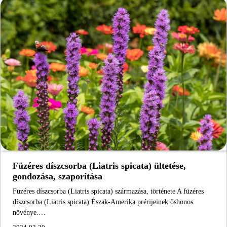
Füzéres díszcsorba (Liatris spicata) ültetése,
gondozása, szaporítása
Füzéres díszcsorba (Liatris spicata) származása, története A füzéres
díszcsorba (Liatris spicata) Észak-Amerika prérijeinek őshonos
növénye.…