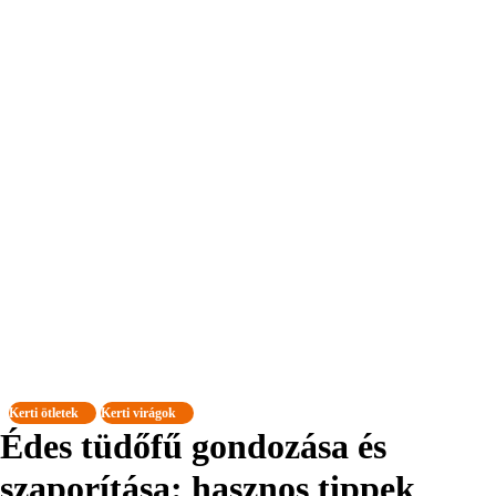
Kerti ötletek
Kerti virágok
Édes tüdőfű gondozása és
szaporítása: hasznos tippek