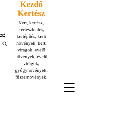
Kezdő
Skip
to
Kertész
content
Kert, kertész,
kertészkedés,
kertépítés, kerti
növények, kerti
virágok, évelő
növények, évelő
virágok,
gyógynövények,
fűszernövények.