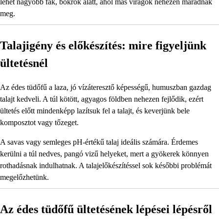
lehet nagyobb fák, bokrok alatt, ahol más virágok nehezen maradnak
meg.
Talajigény és előkészítés: mire figyeljünk
ültetésnél
Az édes tüdőfű a laza, jó vízáteresztő képességű, humuszban gazdag
talajt kedveli. A túl kötött, agyagos földben nehezen fejlődik, ezért
ültetés előtt mindenképp lazítsuk fel a talajt, és keverjünk bele
komposztot vagy tőzeget.
A savas vagy semleges pH-értékű talaj ideális számára. Érdemes
kerülni a túl nedves, pangó vizű helyeket, mert a gyökerek könnyen
rothadásnak indulhatnak. A talajelőkészítéssel sok későbbi problémát
megelőzhetünk.
Az édes tüdőfű ültetésének lépései lépésről