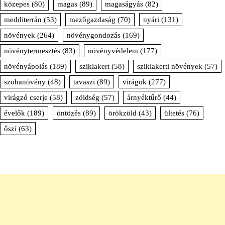
közepes
(80)
magas
(89)
magaságyás
(82)
medditerrán
(53)
mezőgazdaság
(70)
nyári
(131)
növények
(264)
növénygondozás
(169)
növénytermesztés
(83)
növényvédelem
(177)
növényápolás
(189)
sziklakert
(58)
sziklakerti növények
(57)
szobanövény
(48)
tavaszi
(89)
virágok
(277)
virágzó cserje
(58)
zöldség
(57)
árnyéktűrő
(44)
évelők
(189)
öntözés
(89)
örökzöld
(43)
ültetés
(76)
őszi
(63)