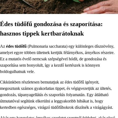
Édes tüdőfű gondozása és szaporítása:
hasznos tippek kertbarátoknak
Az
édes tüdőfű
(Pulmonaria saccharata) egy különleges dísznövény,
amelyet egyre többen ültetnek kertjük félárnyékos, árnyékos részeire.
Ez a mutatós évelő nemcsak szépségével hódít, de gondozása és
szaporítása sem bonyolult, így a kezdő kertészek is könnyen
boldogulhatnak vele.
Cikkünkben részletesen bemutatjuk az édes tüdőfű igényeit,
megosztunk számos gyakorlatias tippet, és végigvezetjük az ültetés,
gondozás, tápanyagellátás és szaporítás folyamatán. Egy átlátható
útmutatóval segítünk elkerülni a leggyakoribb hibákat is, hogy
kertedben egészséges, virágzó tüdőfűbokrok díszítsék a virágágyást.
Akár egy hangulatos árnyékos szegletet szeretnél feldobni, akár olcsó,