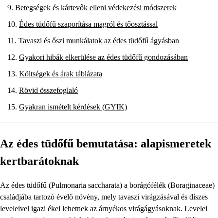
Betegségek és kártevők elleni védekezési módszerek
Édes tüdőfű szaporítása magról és tőosztással
Tavaszi és őszi munkálatok az édes tüdőfű ágyásban
Gyakori hibák elkerülése az édes tüdőfű gondozásában
Költségek és árak táblázata
Rövid összefoglaló
Gyakran ismételt kérdések (GYIK)
Az édes tüdőfű bemutatása: alapismeretek
kertbarátoknak
Az édes tüdőfű (Pulmonaria saccharata) a borágófélék (Boraginaceae)
családjába tartozó évelő növény, mely tavaszi virágzásával és díszes
leveleivel igazi ékei lehetnek az árnyékos virágágyásoknak. Levelei