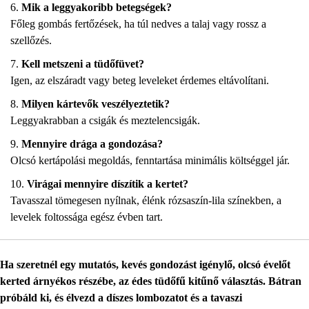
Mik a leggyakoribb betegségek?
Főleg gombás fertőzések, ha túl nedves a talaj vagy rossz a
szellőzés.
Kell metszeni a tüdőfüvet?
Igen, az elszáradt vagy beteg leveleket érdemes eltávolítani.
Milyen kártevők veszélyeztetik?
Leggyakrabban a csigák és meztelencsigák.
Mennyire drága a gondozása?
Olcsó kertápolási megoldás, fenntartása minimális költséggel jár.
Virágai mennyire díszítik a kertet?
Tavasszal tömegesen nyílnak, élénk rózsaszín-lila színekben, a
levelek foltossága egész évben tart.
Ha szeretnél egy mutatós, kevés gondozást igénylő, olcsó évelőt
kerted árnyékos részébe, az édes tüdőfű kitűnő választás. Bátran
próbáld ki, és élvezd a díszes lombozatot és a tavaszi