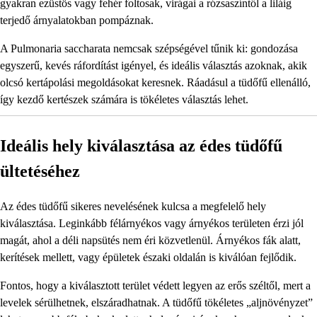
gyakran ezüstös vagy fehér foltosak, virágai a rózsaszíntől a liláig
terjedő árnyalatokban pompáznak.
A Pulmonaria saccharata nemcsak szépségével tűnik ki: gondozása
egyszerű, kevés ráfordítást igényel, és ideális választás azoknak, akik
olcsó kertápolási megoldásokat keresnek. Ráadásul a tüdőfű ellenálló,
így kezdő kertészek számára is tökéletes választás lehet.
Ideális hely kiválasztása az édes tüdőfű
ültetéséhez
Az édes tüdőfű sikeres nevelésének kulcsa a megfelelő hely
kiválasztása. Leginkább félárnyékos vagy árnyékos területen érzi jól
magát, ahol a déli napsütés nem éri közvetlenül. Árnyékos fák alatt,
kerítések mellett, vagy épületek északi oldalán is kiválóan fejlődik.
Fontos, hogy a kiválasztott terület védett legyen az erős széltől, mert a
levelek sérülhetnek, elszáradhatnak. A tüdőfű tökéletes „aljnövényzet”