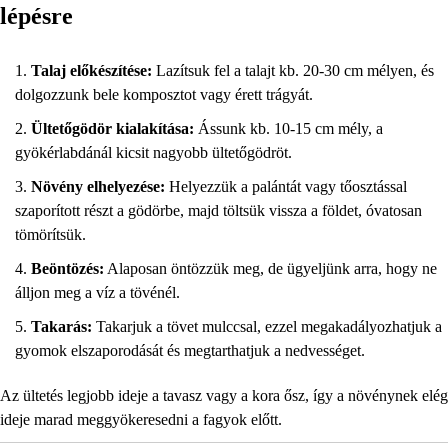
lépésre
Talaj előkészítése:
Lazítsuk fel a talajt kb. 20-30 cm mélyen, és
dolgozzunk bele komposztot vagy érett trágyát.
Ültetőgödör kialakítása:
Ássunk kb. 10-15 cm mély, a
gyökérlabdánál kicsit nagyobb ültetőgödröt.
Növény elhelyezése:
Helyezzük a palántát vagy tőosztással
szaporított részt a gödörbe, majd töltsük vissza a földet, óvatosan
tömörítsük.
Beöntözés:
Alaposan öntözzük meg, de ügyeljünk arra, hogy ne
álljon meg a víz a tövénél.
Takarás:
Takarjuk a tövet mulccsal, ezzel megakadályozhatjuk a
gyomok elszaporodását és megtarthatjuk a nedvességet.
Az ültetés legjobb ideje a tavasz vagy a kora ősz, így a növénynek elég
ideje marad meggyökeresedni a fagyok előtt.