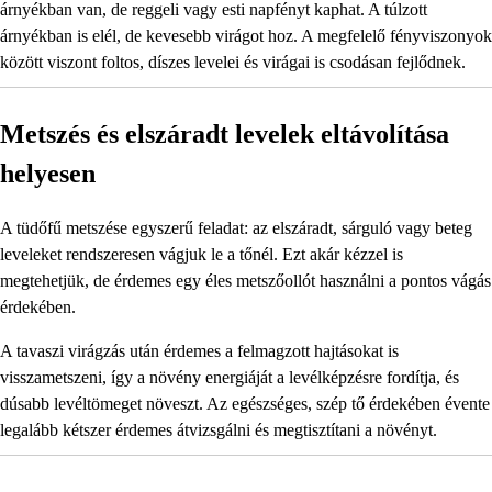
árnyékban van, de reggeli vagy esti napfényt kaphat. A túlzott
árnyékban is elél, de kevesebb virágot hoz. A megfelelő fényviszonyok
között viszont foltos, díszes levelei és virágai is csodásan fejlődnek.
Metszés és elszáradt levelek eltávolítása
helyesen
A tüdőfű metszése egyszerű feladat: az elszáradt, sárguló vagy beteg
leveleket rendszeresen vágjuk le a tőnél. Ezt akár kézzel is
megtehetjük, de érdemes egy éles metszőollót használni a pontos vágás
érdekében.
A tavaszi virágzás után érdemes a felmagzott hajtásokat is
visszametszeni, így a növény energiáját a levélképzésre fordítja, és
dúsabb levéltömeget növeszt. Az egészséges, szép tő érdekében évente
legalább kétszer érdemes átvizsgálni és megtisztítani a növényt.