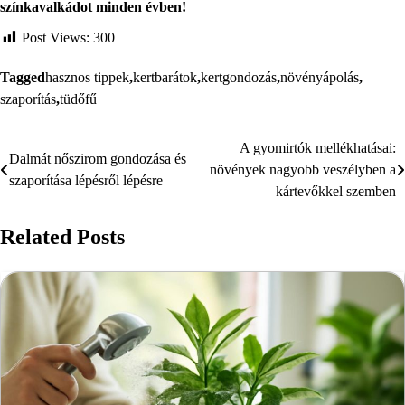
színkavalkádot minden évben!
Post Views:
300
Tagged
hasznos tippek
,
kertbarátok
,
kertgondozás
,
növényápolás
,
szaporítás
,
tüdőfű
A gyomirtók mellékhatásai:
Bejegyzés
Dalmát nőszirom gondozása és
növények nagyobb veszélyben a
szaporítása lépésről lépésre
navigáció
kártevőkkel szemben
Related Posts