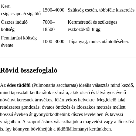
Kerti
1500–4000
Szükség esetén, többféle kiszerelés
csigacsapda/csigaölő
Összes induló
7000–
Kertmérettől és szükséges
költség
18500
eszközöktől függ
Fenntartási költség
1000–3000
Tápanyag, mulcs utántöltéséhez
évente
Rövid összefoglaló
Az
édes tüdőfű
(Pulmonaria saccharata) ideális választás mind kezdő,
mind tapasztalt kertbarátok számára, akik olcsó és látványos évelő
növényt keresnek árnyékos, félárnyékos helyekre. Megfelelő talaj,
rendszeres gondozás, óvatos öntözés és időszakos metszés mellett
hosszú éveken át gyönyörködhetünk díszes leveleiben és tavaszi
virágaiban. A szaporításhoz választhatjuk a magvetést vagy a tőosztást
is, így könnyen bővíthetjük a tüdőfűállományt kertünkben.