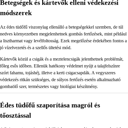
Betegségek és kártevők elleni védekezési
módszerek
Az édes tüdőfű viszonylag ellenálló a betegségekkel szemben, de túl
nedves környezetben megjelenhetnek gombás fertőzések, mint például
a lisztharmat vagy levélfoltosság. Ezek megelőzése érdekében fontos a
jó vízelvezetés és a szellős ültetési mód.
Kártevők közül a csigák és a meztelencsigák jelenthetnek problémát,
főleg esős időben. Ellenük hatékony védelmet nyújt a talajfelszínre
szórt fahamu, tojáshéj, illetve a kerti csigacsapdák. A vegyszeres
védekezés ritkán szükséges, de súlyos fertőzés esetén alkalmazható
gombaölő szer, természetes vagy biológiai készítmény.
Édes tüdőfű szaporítása magról és
tőosztással