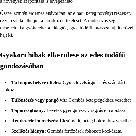
a növények szaporítása is elvégezhető.
Ősszel szintén érdemes eltávolítani az elhalt, beteg növényi részeket,
ezzel csökkenthetjük a kórokozók telelését. A mulcsozás segít
megvédeni a gyökereket a hidegtől, így a tüdőfű tavasszal újult erővel
hajt ki.
Gyakori hibák elkerülése az édes tüdőfű
gondozásában
Túl napos helyre ültetés:
Gyors levélsárgulást és száradást
okoz.
Túlöntözés vagy pangó víz:
Gombás betegségekhez vezethet.
Tápanyaghiány:
Levelek gyengülése, virágzás elmaradása.
Rendszertelen metszés:
Elcsúnyult, beteg bokrokhoz vezethet.
Szellőzés hiánya:
Gombás fertőzések fokozott kockázata.