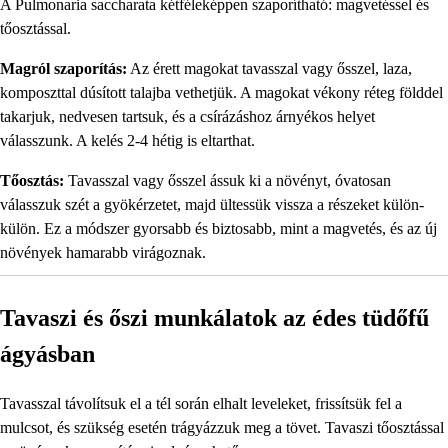
A Pulmonaria saccharata kétféleképpen szaporítható: magvetéssel és
tőosztással.
Magról szaporítás:
Az érett magokat tavasszal vagy ősszel, laza,
komposzttal dúsított talajba vethetjük. A magokat vékony réteg földdel
takarjuk, nedvesen tartsuk, és a csírázáshoz árnyékos helyet
válasszunk. A kelés 2-4 hétig is eltarthat.
Tőosztás:
Tavasszal vagy ősszel ássuk ki a növényt, óvatosan
válasszuk szét a gyökérzetet, majd ültessük vissza a részeket külön-
külön. Ez a módszer gyorsabb és biztosabb, mint a magvetés, és az új
növények hamarabb virágoznak.
Tavaszi és őszi munkálatok az édes tüdőfű
ágyásban
Tavasszal távolítsuk el a tél során elhalt leveleket, frissítsük fel a
mulcsot, és szükség esetén trágyázzuk meg a tövet. Tavaszi tőosztással