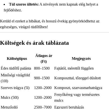
Túl szoros ültetés:
A növények nem kapnak elég helyet a
fejlődéshez.
Kerüld el ezeket a hibákat, és hosszú évekig gyönyörködhetsz az
egészséges, virágzó tüdőfűben!
Költségek és árak táblázata
Átlagos ár
Költségtípus
Megjegyzés
(Ft)
Édes tüdőfű palánta
800–1500
Fajtától, mérettől függően
Minőségi virágföld
900–1500
Komposzttal, tőzeggel dúsított
(10l)
Szerves trágya (5l)
1200–2000
Komposzt, szarvasmarhatrágya
Fenyőkéreg vagy természetes
Mulcs (50l)
1200–2000
mulcs
Metszőolló
2500–7000
Egyszeri beruházás