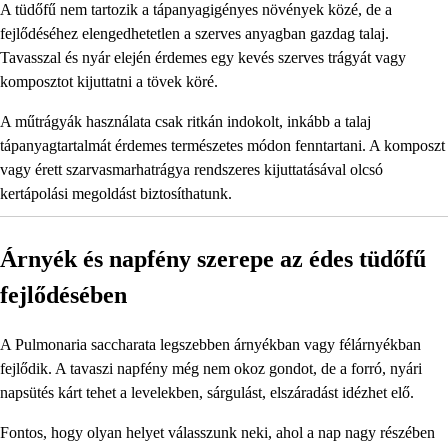
A tüdőfű nem tartozik a tápanyagigényes növények közé, de a
fejlődéséhez elengedhetetlen a szerves anyagban gazdag talaj.
Tavasszal és nyár elején érdemes egy kevés szerves trágyát vagy
komposztot kijuttatni a tövek köré.
A műtrágyák használata csak ritkán indokolt, inkább a talaj
tápanyagtartalmát érdemes természetes módon fenntartani. A komposzt
vagy érett szarvasmarhatrágya rendszeres kijuttatásával olcsó
kertápolási megoldást biztosíthatunk.
Árnyék és napfény szerepe az édes tüdőfű
fejlődésében
A Pulmonaria saccharata legszebben árnyékban vagy félárnyékban
fejlődik. A tavaszi napfény még nem okoz gondot, de a forró, nyári
napsütés kárt tehet a levelekben, sárgulást, elszáradást idézhet elő.
Fontos, hogy olyan helyet válasszunk neki, ahol a nap nagy részében