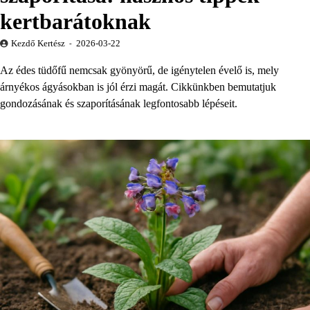
kertbarátoknak
Kezdő Kertész
2026-03-22
Az édes tüdőfű nemcsak gyönyörű, de igénytelen évelő is, mely
árnyékos ágyásokban is jól érzi magát. Cikkünkben bemutatjuk
gondozásának és szaporításának legfontosabb lépéseit.