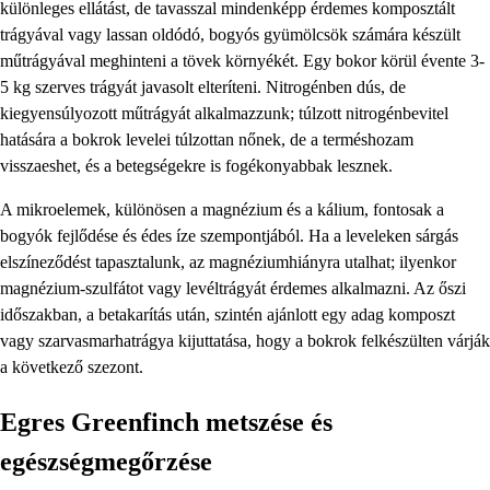
különleges ellátást, de tavasszal mindenképp érdemes komposztált
trágyával vagy lassan oldódó, bogyós gyümölcsök számára készült
műtrágyával meghinteni a tövek környékét. Egy bokor körül évente 3-
5 kg szerves trágyát javasolt elteríteni. Nitrogénben dús, de
kiegyensúlyozott műtrágyát alkalmazzunk; túlzott nitrogénbevitel
hatására a bokrok levelei túlzottan nőnek, de a terméshozam
visszaeshet, és a betegségekre is fogékonyabbak lesznek.
A mikroelemek, különösen a magnézium és a kálium, fontosak a
bogyók fejlődése és édes íze szempontjából. Ha a leveleken sárgás
elszíneződést tapasztalunk, az magnéziumhiányra utalhat; ilyenkor
magnézium-szulfátot vagy levéltrágyát érdemes alkalmazni. Az őszi
időszakban, a betakarítás után, szintén ajánlott egy adag komposzt
vagy szarvasmarhatrágya kijuttatása, hogy a bokrok felkészülten várják
a következő szezont.
Egres Greenfinch metszése és
egészségmegőrzése