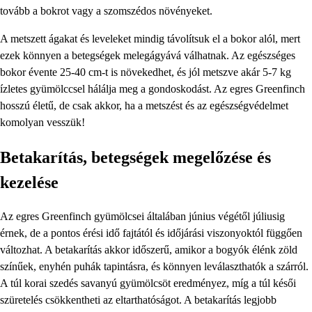
tovább a bokrot vagy a szomszédos növényeket.
A metszett ágakat és leveleket mindig távolítsuk el a bokor alól, mert
ezek könnyen a betegségek melegágyává válhatnak. Az egészséges
bokor évente 25-40 cm-t is növekedhet, és jól metszve akár 5-7 kg
ízletes gyümölccsel hálálja meg a gondoskodást. Az egres Greenfinch
hosszú életű, de csak akkor, ha a metszést és az egészségvédelmet
komolyan vesszük!
Betakarítás, betegségek megelőzése és
kezelése
Az egres Greenfinch gyümölcsei általában június végétől júliusig
érnek, de a pontos érési idő fajtától és időjárási viszonyoktól függően
változhat. A betakarítás akkor időszerű, amikor a bogyók élénk zöld
színűek, enyhén puhák tapintásra, és könnyen leválaszthatók a szárról.
A túl korai szedés savanyú gyümölcsöt eredményez, míg a túl késői
szüretelés csökkentheti az eltarthatóságot. A betakarítás legjobb