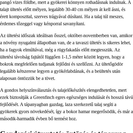
pangó vizes földbe, mert a gyökerei könnyen rothadásnak indulnak. A
talajt ültetés előtt mélyen, legalább 30-40 cm mélyen át kell ásni, és
érett komposzttal, szerves trágyával dúsítani. Ha a talaj túl meszes,
érdemes tőzeggel vagy kénporral savanyítani.
Az ültetési időszak ideálisan ősszel, október-novemberben van, amikor
a növény nyugalmi állapotban van, de a tavaszi ültetés is sikeres lehet,
ha a fagyok elmúltával, még a rügyfakadás előtt megtesszük. Az
ültetési távolság fajtától függően 1-1,5 méter között legyen, hogy a
bokrok megfelelően tudjanak fejlődni és szellőzni. Az ültetőgödör
legalább kétszerese legyen a gyökérlabdának, és a beültetés után
alaposan öntözzük be a tövet.
A gondos helyszínválasztás és talajelőkészítés elengedhetetlen, mert
ezek biztosítják a Greenfinch egres egészséges indulását és hosszú távú
fejlődését. A tápanyagban gazdag, laza szerkezetű talaj segíti a
gyökerek gyors növekedését, így a bokor hamar megerősödik, és már a
második-harmadik évben bő termést hoz.