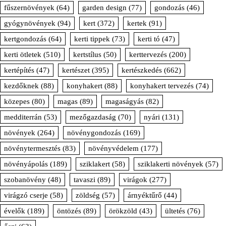
fűszernövények
(64)
garden design
(77)
gondozás
(46)
gyógynövények
(94)
kert
(372)
kertek
(91)
kertgondozás
(64)
kerti tippek
(73)
kerti tó
(47)
kerti ötletek
(510)
kertstílus
(50)
kerttervezés
(200)
kertépítés
(47)
kertészet
(395)
kertészkedés
(662)
kezdőknek
(88)
konyhakert
(88)
konyhakert tervezés
(74)
közepes
(80)
magas
(89)
magaságyás
(82)
medditerrán
(53)
mezőgazdaság
(70)
nyári
(131)
növények
(264)
növénygondozás
(169)
növénytermesztés
(83)
növényvédelem
(177)
növényápolás
(189)
sziklakert
(58)
sziklakerti növények
(57)
szobanövény
(48)
tavaszi
(89)
virágok
(277)
virágzó cserje
(58)
zöldség
(57)
árnyéktűrő
(44)
évelők
(189)
öntözés
(89)
örökzöld
(43)
ültetés
(76)