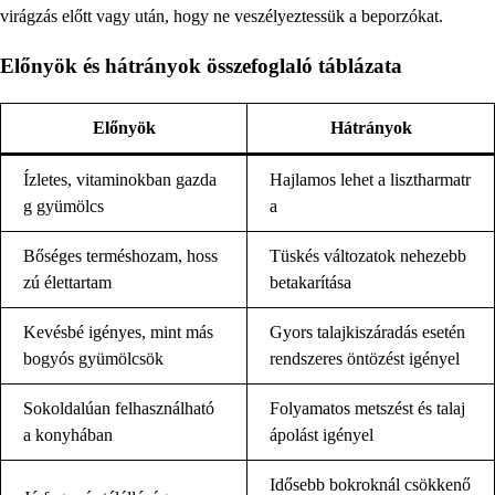
virágzás előtt vagy után, hogy ne veszélyeztessük a beporzókat.
Előnyök és hátrányok összefoglaló táblázata
Előnyök
Hátrányok
Ízletes, vitaminokban gazda
Hajlamos lehet a lisztharmatr
g gyümölcs
a
Bőséges terméshozam, hoss
Tüskés változatok nehezebb
zú élettartam
betakarítása
Kevésbé igényes, mint más
Gyors talajkiszáradás esetén
bogyós gyümölcsök
rendszeres öntözést igényel
Sokoldalúan felhasználható
Folyamatos metszést és talaj
a konyhában
ápolást igényel
Idősebb bokroknál csökkenő