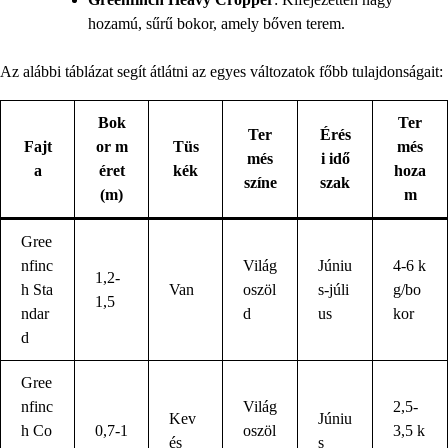
hozamú, sűrű bokor, amely bőven terem.
Az alábbi táblázat segít átlátni az egyes változatok főbb tulajdonságait:
Bok
Ter
Ter
Érés
Fajt
or m
Tüs
més
més
i idő
a
éret
kék
hoza
színe
szak
(m)
m
Gree
nfinc
Világ
Júniu
4-6 k
1,2-
h Sta
Van
oszöl
s-júli
g/bo
1,5
ndar
d
us
kor
d
Gree
nfinc
Világ
2,5-
Kev
Júniu
h Co
0,7-1
oszöl
3,5 k
és
s