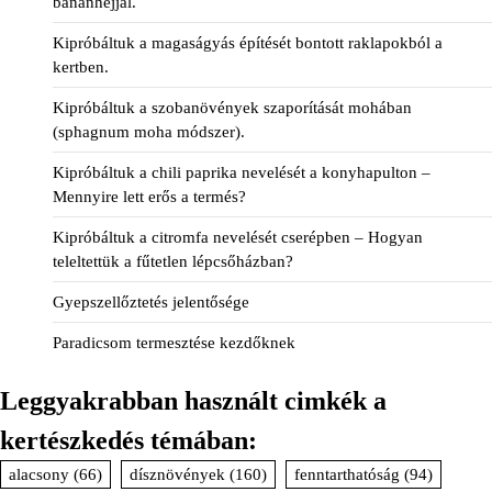
banánhéjjal.
Kipróbáltuk a magaságyás építését bontott raklapokból a
kertben.
Kipróbáltuk a szobanövények szaporítását mohában
(sphagnum moha módszer).
Kipróbáltuk a chili paprika nevelését a konyhapulton –
Mennyire lett erős a termés?
Kipróbáltuk a citromfa nevelését cserépben – Hogyan
teleltettük a fűtetlen lépcsőházban?
Gyepszellőztetés jelentősége
Paradicsom termesztése kezdőknek
Leggyakrabban használt cimkék a
kertészkedés témában:
alacsony
(66)
dísznövények
(160)
fenntarthatóság
(94)