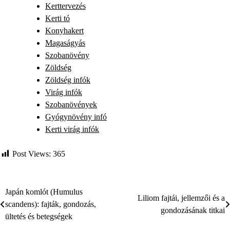
Kerttervezés
Kerti tó
Konyhakert
Magaságyás
Szobanövény
Zöldség
Zöldség infók
Virág infók
Szobanövények
Gyógynövény infó
Kerti virág infók
Post Views:
365
Japán komlót (Humulus
Bejegyzés
Liliom fajtái, jellemzői és a
scandens): fajták, gondozás,
gondozásának titkai
navigáció
ültetés és betegségek