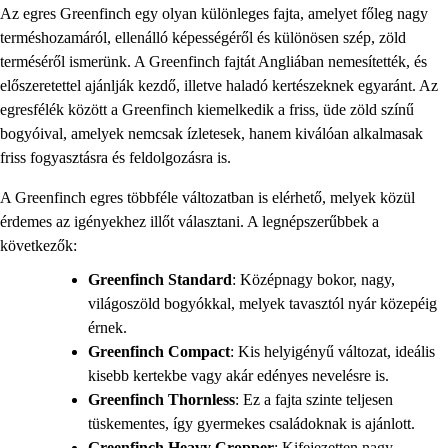
Az egres Greenfinch egy olyan különleges fajta, amelyet főleg nagy
terméshozamáról, ellenálló képességéről és különösen szép, zöld
terméséről ismerünk. A Greenfinch fajtát Angliában nemesítették, és
előszeretettel ajánlják kezdő, illetve haladó kertészeknek egyaránt. Az
egresfélék között a Greenfinch kiemelkedik a friss, üde zöld színű
bogyóival, amelyek nemcsak ízletesek, hanem kiválóan alkalmasak
friss fogyasztásra és feldolgozásra is.
A Greenfinch egres többféle változatban is elérhető, melyek közül
érdemes az igényekhez illőt választani. A legnépszerűbbek a
következők:
Greenfinch Standard
: Középnagy bokor, nagy,
világoszöld bogyókkal, melyek tavasztól nyár közepéig
érnek.
Greenfinch Compact
: Kis helyigényű változat, ideális
kisebb kertekbe vagy akár edényes nevelésre is.
Greenfinch Thornless
: Ez a fajta szinte teljesen
tüskementes, így gyermekes családoknak is ajánlott.
Greenfinch Heavy Cropper
: Kifejezetten nagy