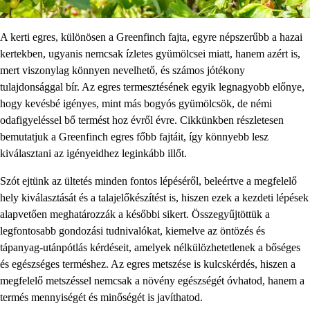
A kerti egres, különösen a Greenfinch fajta, egyre népszerűbb a hazai
kertekben, ugyanis nemcsak ízletes gyümölcsei miatt, hanem azért is,
mert viszonylag könnyen nevelhető, és számos jótékony
tulajdonsággal bír. Az egres termesztésének egyik legnagyobb előnye,
hogy kevésbé igényes, mint más bogyós gyümölcsök, de némi
odafigyeléssel bő termést hoz évről évre. Cikkünkben részletesen
bemutatjuk a Greenfinch egres főbb fajtáit, így könnyebb lesz
kiválasztani az igényeidhez leginkább illőt.
Szót ejtünk az ültetés minden fontos lépéséről, beleértve a megfelelő
hely kiválasztását és a talajelőkészítést is, hiszen ezek a kezdeti lépések
alapvetően meghatározzák a későbbi sikert. Összegyűjtöttük a
legfontosabb gondozási tudnivalókat, kiemelve az öntözés és
tápanyag-utánpótlás kérdéseit, amelyek nélkülözhetetlenek a bőséges
és egészséges terméshez. Az egres metszése is kulcskérdés, hiszen a
megfelelő metszéssel nemcsak a növény egészségét óvhatod, hanem a
termés mennyiségét és minőségét is javíthatod.