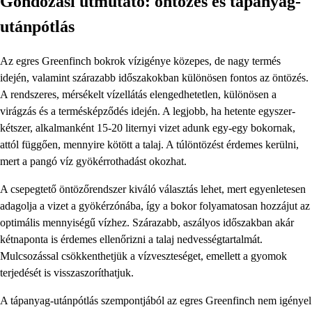
Gondozási útmutató: öntözés és tápanyag-
utánpótlás
Az egres Greenfinch bokrok vízigénye közepes, de nagy termés
idején, valamint szárazabb időszakokban különösen fontos az öntözés.
A rendszeres, mérsékelt vízellátás elengedhetetlen, különösen a
virágzás és a termésképződés idején. A legjobb, ha hetente egyszer-
kétszer, alkalmanként 15-20 liternyi vizet adunk egy-egy bokornak,
attól függően, mennyire kötött a talaj. A túlöntözést érdemes kerülni,
mert a pangó víz gyökérrothadást okozhat.
A csepegtető öntözőrendszer kiváló választás lehet, mert egyenletesen
adagolja a vizet a gyökérzónába, így a bokor folyamatosan hozzájut az
optimális mennyiségű vízhez. Szárazabb, aszályos időszakban akár
kétnaponta is érdemes ellenőrizni a talaj nedvességtartalmát.
Mulcsozással csökkenthetjük a vízveszteséget, emellett a gyomok
terjedését is visszaszoríthatjuk.
A tápanyag-utánpótlás szempontjából az egres Greenfinch nem igényel