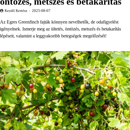
öntözés, metszés és betakarítás
Kezdő Kertész
2025-08-07
Az Egres Greenfinch fajták könnyen nevelhetők, de odafigyelést
igényelnek. Ismerje meg az ültetés, öntözés, metszés és betakarítás
lépéseit, valamint a leggyakoribb betegségek megelőzését!