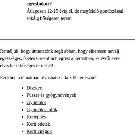
egresbokor?
Átlagosan 12-15 évig él, de megfelelő gondozással
sokáig bőségesen terem.
Reméljük, hogy útmutatónk segít abban, hogy sikeresen nevelj
egészséges, ízletes Greenfinch egrest a kertedben, és évről évre
élvezhesd bőséges termését!
Ezekben a témákban olvashatsz a kezdő kertésznél:
Díszkert
Fűszer és gyógynövények
Gyümölcs
Gyümölcs infók
Kertépítés
Kerti ötletek
Kerti virágok