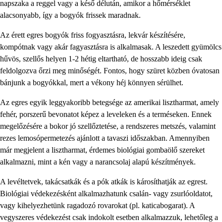
napszaka a reggel vagy a késő délután, amikor a hőmérséklet
alacsonyabb, így a bogyók frissek maradnak.
Az érett egres bogyók friss fogyasztásra, lekvár készítésére,
kompótnak vagy akár fagyasztásra is alkalmasak. A leszedett gyümölcs
hűvös, szellős helyen 1-2 hétig eltartható, de hosszabb ideig csak
feldolgozva őrzi meg minőségét. Fontos, hogy szüret közben óvatosan
bánjunk a bogyókkal, mert a vékony héj könnyen sérülhet.
Az egres egyik leggyakoribb betegsége az amerikai lisztharmat, amely
fehér, porszerű bevonatot képez a leveleken és a terméseken. Ennek
megelőzésére a bokor jó szellőztetése, a rendszeres metszés, valamint
rezes lemosópermetezés ajánlott a tavaszi időszakban. Amennyiben
már megjelent a lisztharmat, érdemes biológiai gombaölő szereket
alkalmazni, mint a kén vagy a narancsolaj alapú készítmények.
A levéltetvek, takácsatkák és a pók atkák is károsíthatják az egrest.
Biológiai védekezésként alkalmazhatunk csalán- vagy zsurlóoldatot,
vagy kihelyezhetünk ragadozó rovarokat (pl. katicabogarat). A
vegyszeres védekezést csak indokolt esetben alkalmazzuk, lehetőleg a