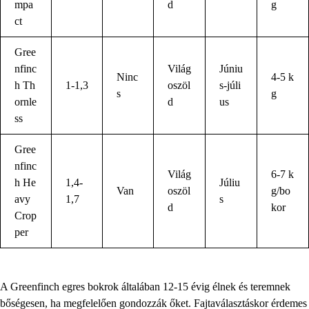
mpa
d
g
ct
Gree
nfinc
Világ
Júniu
Ninc
4-5 k
h Th
1-1,3
oszöl
s-júli
s
g
ornle
d
us
ss
Gree
nfinc
Világ
6-7 k
h He
1,4-
Júliu
Van
oszöl
g/bo
avy
1,7
s
d
kor
Crop
per
A Greenfinch egres bokrok általában 12-15 évig élnek és teremnek
bőségesen, ha megfelelően gondozzák őket. Fajtaválasztáskor érdemes