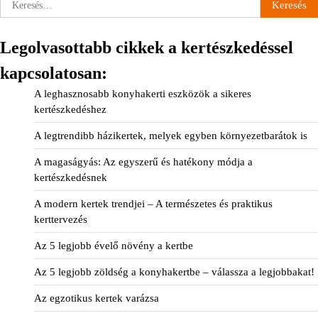
Keresés:
Legolvasottabb cikkek a kertészkedéssel
kapcsolatosan:
A leghasznosabb konyhakerti eszközök a sikeres
kertészkedéshez
A legtrendibb házikertek, melyek egyben környezetbarátok is
A magaságyás: Az egyszerű és hatékony módja a
kertészkedésnek
A modern kertek trendjei – A természetes és praktikus
kerttervezés
Az 5 legjobb évelő növény a kertbe
Az 5 legjobb zöldség a konyhakertbe – válassza a legjobbakat!
Az egzotikus kertek varázsa