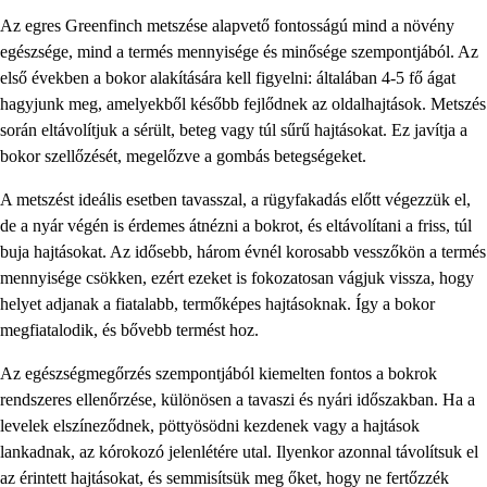
Az egres Greenfinch metszése alapvető fontosságú mind a növény
egészsége, mind a termés mennyisége és minősége szempontjából. Az
első években a bokor alakítására kell figyelni: általában 4-5 fő ágat
hagyjunk meg, amelyekből később fejlődnek az oldalhajtások. Metszés
során eltávolítjuk a sérült, beteg vagy túl sűrű hajtásokat. Ez javítja a
bokor szellőzését, megelőzve a gombás betegségeket.
A metszést ideális esetben tavasszal, a rügyfakadás előtt végezzük el,
de a nyár végén is érdemes átnézni a bokrot, és eltávolítani a friss, túl
buja hajtásokat. Az idősebb, három évnél korosabb vesszőkön a termés
mennyisége csökken, ezért ezeket is fokozatosan vágjuk vissza, hogy
helyet adjanak a fiatalabb, termőképes hajtásoknak. Így a bokor
megfiatalodik, és bővebb termést hoz.
Az egészségmegőrzés szempontjából kiemelten fontos a bokrok
rendszeres ellenőrzése, különösen a tavaszi és nyári időszakban. Ha a
levelek elszíneződnek, pöttyösödni kezdenek vagy a hajtások
lankadnak, az kórokozó jelenlétére utal. Ilyenkor azonnal távolítsuk el
az érintett hajtásokat, és semmisítsük meg őket, hogy ne fertőzzék