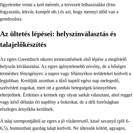
figyelembe venni a kert méretét, a tervezett felhasználást (friss
fogyasztás, lekvár, kompót stb.) és azt, hogy mennyi időd van a
gondozásra.
Az ültetés lépései: helyszínválasztás és
talajelőkészítés
Az egres Greenfinch sikeres termesztésének első lépése a megfelelő
helyszín kiválasztása. Az egres igénytelenebb növény, de a bőséges
terméshez fényigényes: a napos vagy félárnyékos területeket kedveli a
legjobban. Kerüljük azonban a tűző naptól egész nap melegedő,
szélvédett zugokat, mert ott a gombás betegségek könnyebben
elterjednek. Érdemes a kertnek egy olyan sarkát választani, ahol reggel
vagy késő délután éri napfény a bokrokat, de a déli forróságban
részleges árnyékba kerülnek.
A talaj szempontjából az egres a jó vízáteresztő, kissé savanyú (pH 6-
6,5), humuszban gazdag talajt kedveli. Ne ültessük kötött, agyagos,