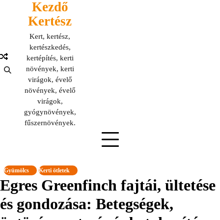
Kezdő
Skip
to
Kertész
content
Kert, kertész,
kertészkedés,
kertépítés, kerti
növények, kerti
virágok, évelő
növények, évelő
virágok,
gyógynövények,
fűszernövények.
Gyümölcs
Kerti ötletek
Egres Greenfinch fajtái, ültetése
és gondozása: Betegségek,