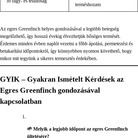
Jó fagy- és télállóság
terméshozam
Az egres Greenfinch helyes gondozásával a legtöbb betegség
megelőzhető, így hosszú évekig élvezhetjük bőséges termését.
Érdemes minden évben naplót vezetni a főbb ápolási, permetezési és
betakarítási időpontokról, így könnyebben nyomon követhető, hogy
mikor mit tegyünk a sikeres termesztés érdekében.
GYIK – Gyakran Ismételt Kérdések az
Egres Greenfinch gondozásával
kapcsolatban
🌱 Melyik a legjobb időpont az egres Greenfinch
ültetésére?