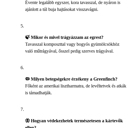
Évente legalább egyszer, kora tavasszal, de nyáron is
ajánlott a túl buja hajtásokat visszavágni.
🍃 Mikor és mivel trágyázzam az egrest?
Tavasszal komposzttal vagy bogyós gyümölcsökhöz
való műtrágyával, ősszel pedig szerves trágyával.
🦠 Milyen betegségekre érzékeny a Greenfinch?
Főként az amerikai lisztharmatra, de levéltetvek és atkák
is támadhatják.
🦋 Hogyan védekezhetek természetesen a kártevők
ellen?