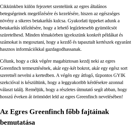
Cikkünkben külön fejezetet szentelünk az egres általános
betegségeinek megelőzésére és kezelésére, hiszen az egészséges
növény a sikeres betakarítás kulcsa. Gyakorlati tippeket adunk a
betakarítás időzítésére, hogy a lehető legízletesebb gyümölcsöt
szüretelhesd. Minden témakörben igyekszünk konkrét példákat és
számokat is megosztani, hogy a kezdő és tapasztalt kertészek egyaránt
hasznos információkkal gazdagodhassanak.
Célunk, hogy a cikk végére magabiztosan kezdj neki az egres
Greenfinch termesztésének, akár egy-két bokrot, akár egy egész sort
szeretnél nevelni a kertedben. A végén egy átfogó, tízpontos GYIK
szekcióval is készültünk, hogy a leggyakoribb kérdésekre azonnal
választ találj. Reméljük, hogy a részletes útmutató segít abban, hogy
hosszú éveken át örömödet leld az egres Greenfinch nevelésében!
Az Egres Greenfinch főbb fajtáinak
bemutatása