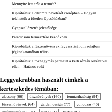
Mennyire lett erős a termés?
Kipróbáltuk a citromfa nevelését cserépben – Hogyan
teleltettük a fűtetlen lépcsőházban?
Gyepszellőztetés jelentősége
Paradicsom termesztése kezdőknek
Kipróbáltuk a fűszernövények fagyasztását olívaolajban
jégkockatartóban télire.
Kipróbáltuk a fokhagymás permetet a kerti rózsák levéltetvei
ellen – Hatásos volt?
Leggyakrabban használt cimkék a
kertészkedés témában:
alacsony
(66)
dísznövények
(160)
fenntarthatóság
(94)
fűszernövények
(64)
garden design
(77)
gondozás
(46)
gyógynövények
(94)
kert
(371)
kertek
(91)