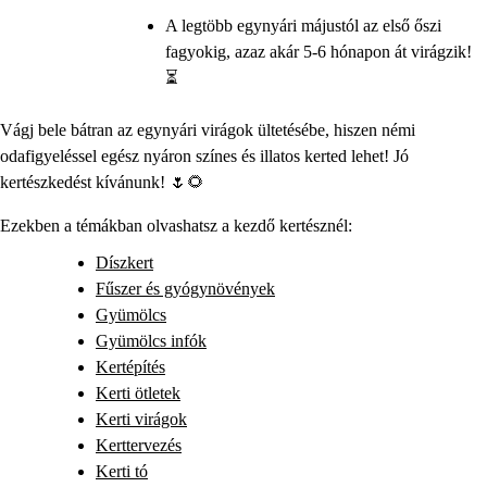
A legtöbb egynyári májustól az első őszi
fagyokig, azaz akár 5-6 hónapon át virágzik!
⏳
Vágj bele bátran az egynyári virágok ültetésébe, hiszen némi
odafigyeléssel egész nyáron színes és illatos kerted lehet! Jó
kertészkedést kívánunk! 🌷🌻
Ezekben a témákban olvashatsz a kezdő kertésznél:
Díszkert
Fűszer és gyógynövények
Gyümölcs
Gyümölcs infók
Kertépítés
Kerti ötletek
Kerti virágok
Kerttervezés
Kerti tó