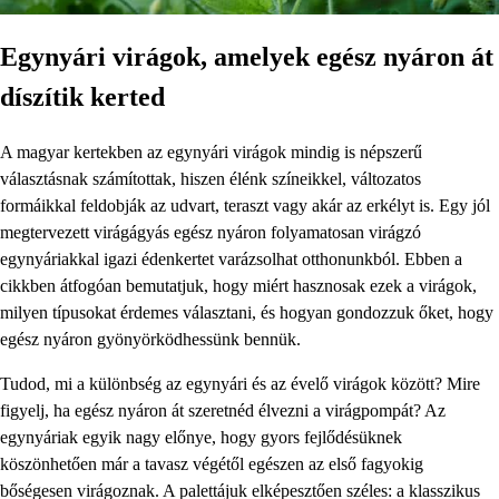
Egynyári virágok, amelyek egész nyáron át
díszítik kerted
A magyar kertekben az egynyári virágok mindig is népszerű
választásnak számítottak, hiszen élénk színeikkel, változatos
formáikkal feldobják az udvart, teraszt vagy akár az erkélyt is. Egy jól
megtervezett virágágyás egész nyáron folyamatosan virágzó
egynyáriakkal igazi édenkertet varázsolhat otthonunkból. Ebben a
cikkben átfogóan bemutatjuk, hogy miért hasznosak ezek a virágok,
milyen típusokat érdemes választani, és hogyan gondozzuk őket, hogy
egész nyáron gyönyörködhessünk bennük.
Tudod, mi a különbség az egynyári és az évelő virágok között? Mire
figyelj, ha egész nyáron át szeretnéd élvezni a virágpompát? Az
egynyáriak egyik nagy előnye, hogy gyors fejlődésüknek
köszönhetően már a tavasz végétől egészen az első fagyokig
bőségesen virágoznak. A palettájuk elképesztően széles: a klasszikus