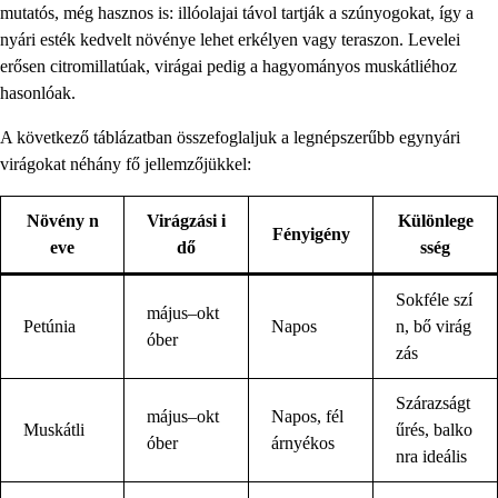
mutatós, még hasznos is: illóolajai távol tartják a szúnyogokat, így a
nyári esték kedvelt növénye lehet erkélyen vagy teraszon. Levelei
erősen citromillatúak, virágai pedig a hagyományos muskátliéhoz
hasonlóak.
A következő táblázatban összefoglaljuk a legnépszerűbb egynyári
virágokat néhány fő jellemzőjükkel:
Növény n
Virágzási i
Különlege
Fényigény
eve
dő
sség
Sokféle szí
május–okt
Petúnia
Napos
n, bő virág
óber
zás
Szárazságt
május–okt
Napos, fél
Muskátli
űrés, balko
óber
árnyékos
nra ideális