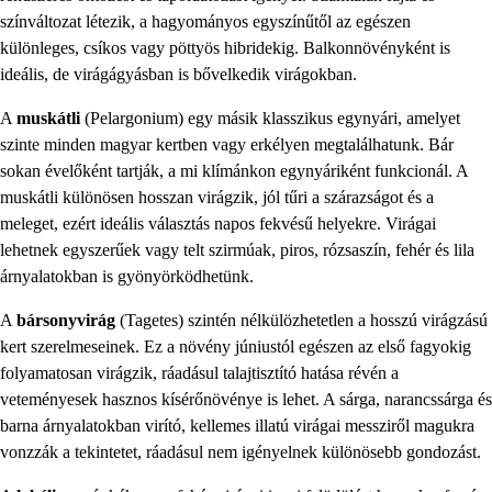
színváltozat létezik, a hagyományos egyszínűtől az egészen
különleges, csíkos vagy pöttyös hibridekig. Balkonnövényként is
ideális, de virágágyásban is bővelkedik virágokban.
A
muskátli
(Pelargonium) egy másik klasszikus egynyári, amelyet
szinte minden magyar kertben vagy erkélyen megtalálhatunk. Bár
sokan évelőként tartják, a mi klímánkon egynyáriként funkcionál. A
muskátli különösen hosszan virágzik, jól tűri a szárazságot és a
meleget, ezért ideális választás napos fekvésű helyekre. Virágai
lehetnek egyszerűek vagy telt szirmúak, piros, rózsaszín, fehér és lila
árnyalatokban is gyönyörködhetünk.
A
bársonyvirág
(Tagetes) szintén nélkülözhetetlen a hosszú virágzású
kert szerelmeseinek. Ez a növény júniustól egészen az első fagyokig
folyamatosan virágzik, ráadásul talajtisztító hatása révén a
veteményesek hasznos kísérőnövénye is lehet. A sárga, narancssárga és
barna árnyalatokban virító, kellemes illatú virágai messziről magukra
vonzzák a tekintetet, ráadásul nem igényelnek különösebb gondozást.