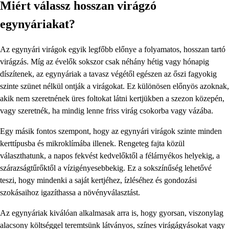
Miért válassz hosszan virágzó
egynyáriakat?
Az egynyári virágok egyik legfőbb előnye a folyamatos, hosszan tartó
virágzás. Míg az évelők sokszor csak néhány hétig vagy hónapig
díszítenek, az egynyáriak a tavasz végétől egészen az őszi fagyokig
szinte szünet nélkül ontják a virágokat. Ez különösen előnyös azoknak,
akik nem szeretnének üres foltokat látni kertjükben a szezon közepén,
vagy szeretnék, ha mindig lenne friss virág csokorba vagy vázába.
Egy másik fontos szempont, hogy az egynyári virágok szinte minden
kerttípusba és mikroklímába illenek. Rengeteg fajta közül
választhatunk, a napos fekvést kedvelőktől a félárnyékos helyekig, a
szárazságtűrőktől a vízigényesebbekig. Ez a sokszínűség lehetővé
teszi, hogy mindenki a saját kertjéhez, ízléséhez és gondozási
szokásaihoz igazíthassa a növényválasztást.
Az egynyáriak kiválóan alkalmasak arra is, hogy gyorsan, viszonylag
alacsony költséggel teremtsünk látványos, színes virágágyásokat vagy