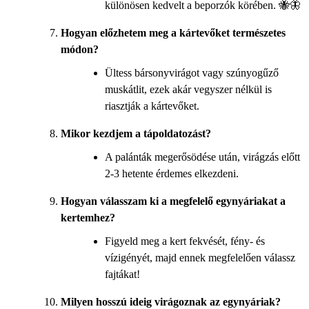
különösen kedvelt a beporzók körében. 🐝🦋
Hogyan előzhetem meg a kártevőket természetes
módon?
Ültess bársonyvirágot vagy szúnyogűző
muskátlit, ezek akár vegyszer nélkül is
riasztják a kártevőket.
Mikor kezdjem a tápoldatozást?
A palánták megerősödése után, virágzás előtt
2-3 hetente érdemes elkezdeni.
Hogyan válasszam ki a megfelelő egynyáriakat a
kertemhez?
Figyeld meg a kert fekvését, fény- és
vízigényét, majd ennek megfelelően válassz
fajtákat!
Milyen hosszú ideig virágoznak az egynyáriak?