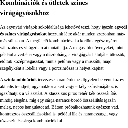
Kombinációk és ötletek színes
virágágyásokhoz
Az egynyári virágok sokoldalúsága lehetővé teszi, hogy igazán
egyedi
és színes virágágyásokat
hozzunk létre akár minden szezonban más-
más stílusban. A megfelelő kombinációval a kertünk egész nyáron
változatos és virágzó arcát mutathatja. A magasabb növényeket, mint
például a verbéna vagy a díszdohány, a virágágyás hátuljába ültessük,
előttük középmagasakat, mint a petúnia vagy a muskátli, majd
szegélyként a lobélia vagy a porcsinrózsa is helyet kaphat.
A
színkombinációk
tervezése során érdemes figyelembe venni az év
aktuális trendjeit, ugyanakkor a kert vagy erkély színsémájához is
igazíthatjuk a választást. A klasszikus piros-fehér-kék összeállítás
mindig elegáns, míg egy sárga-narancs-bordó összeállítás igazán
meleg, napos hangulatot ad. Bátran próbálkozhatunk egészen vad,
kontrasztos összeállításokkal is, például lila és narancssárga, vagy
rózsaszín és sárga kombinációkkal.