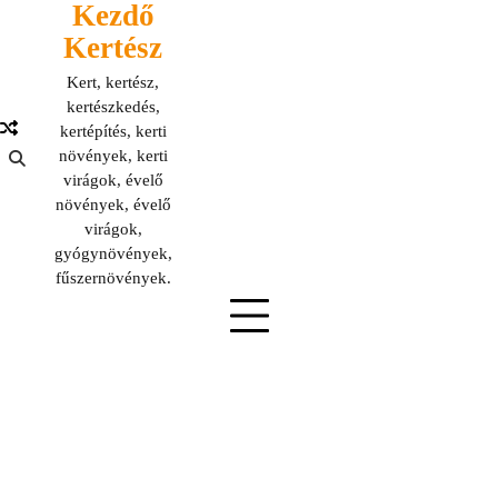
Kezdő
Skip
to
Kertész
content
Kert, kertész,
kertészkedés,
kertépítés, kerti
növények, kerti
virágok, évelő
növények, évelő
virágok,
gyógynövények,
fűszernövények.