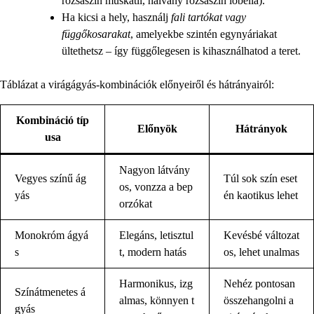
rózsaszín muskátli, halvány rózsaszín lobélia).
Ha kicsi a hely, használj
fali tartókat vagy
függőkosarakat
, amelyekbe szintén egynyáriakat
ültethetsz – így függőlegesen is kihasználhatod a teret.
Táblázat a virágágyás-kombinációk előnyeiről és hátrányairól:
Kombináció típ
Előnyök
Hátrányok
usa
Nagyon látvány
Vegyes színű ág
Túl sok szín eset
os, vonzza a bep
yás
én kaotikus lehet
orzókat
Monokróm ágyá
Elegáns, letisztul
Kevésbé változat
s
t, modern hatás
os, lehet unalmas
Harmonikus, izg
Nehéz pontosan
Színátmenetes á
almas, könnyen t
összehangolni a
gyás