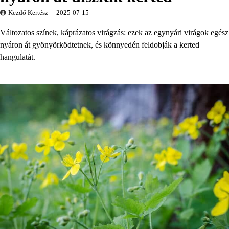
Kezdő Kertész
2025-07-15
Változatos színek, káprázatos virágzás: ezek az egynyári virágok egész
nyáron át gyönyörködtetnek, és könnyedén feldobják a kerted
hangulatát.