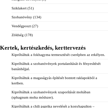
Sziklakert
(51)
Szobanövény
(134)
Vendégposzt
(27)
Zöldség
(178)
Kertek, kertészkedés, kerttervezés
Kipróbáltuk a fokhagyma termesztését cserépben az erkélyen.
Kipróbáltuk a szobanövények portalanítását és fényesítését
banánhéjjal.
Kipróbáltuk a magaságyás építését bontott raklapokból a
kertben.
Kipróbáltuk a szobanövények szaporítását mohában
(sphagnum moha módszer).
Kipróbáltuk a chili paprika nevelését a konyhapulton –