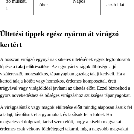
ző muskátl
Napos
óber
asztó illat
i
Ültetési tippek egész nyáron át virágzó
kertért
A hosszan virágzó egynyáriak sikeres ültetésének egyik legfontosabb
lépése a
talaj előkészítése
. Az egynyári virágok többsége a jó
vízáteresztő, morzsalékos, tápanyagban gazdag talajt kedveli. Ha a
kerted talaja kötött vagy homokos, érdemes komposzttal, érett
trágyával vagy virágfölddel javítani az ültetés előtt. Ezzel biztosítod a
gyors növekedéshez és bőséges virágzáshoz szükséges tápanyagokat.
A virágpalánták vagy magok elültetése előtt mindig alaposan ássuk fel
a talajt, távolítsuk el a gyomokat, és lazítsuk fel a földet. Ha
magvetéssel dolgozol, tartsd szem előtt, hogy a kisebb magvakat
érdemes csak vékony földréteggel takarni, míg a nagyobb magvakat