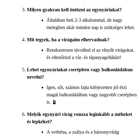
Milyen gyakran kell öntözni az egynyáriakat?
Általában heti 2-3 alkalommal, de nagy
melegben akár minden nap is szükséges lehet.
Mit tegyek, ha a virágaim elhervadnak?
Rendszeresen távolítsd el az elnyílt virágokat,
és ellenőrizd a víz- és tápanyagellátást!
Lehet egynyáriakat cserépben vagy balkonládában
nevelni?
Igen, sőt, számos fajta kifejezetten jól érzi
magát balkonládában vagy nagyobb cserépben
is. 🪴
Melyik egynyári virág vonzza leginkább a méheket
és lepkéket?
A verbéna, a zsálya és a bársonyvirág