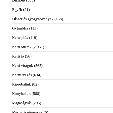
Díszkert
(508)
Egyéb
(21)
Fűszer és gyógynövények
(158)
Gyümölcs
(113)
Kertépítés
(119)
Kerti ötletek
(2 031)
Kerti tó
(56)
Kerti virágok
(565)
Kerttervezés
(634)
Kipróbáltuk
(82)
Konyhakert
(588)
Magaságyás
(205)
Mérgező növények
(6)