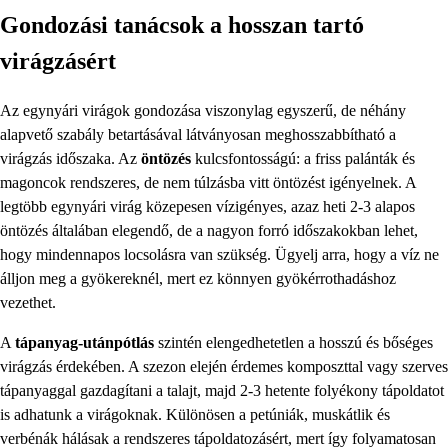
Gondozási tanácsok a hosszan tartó
virágzásért
Az egynyári virágok gondozása viszonylag egyszerű, de néhány
alapvető szabály betartásával látványosan meghosszabbítható a
virágzás időszaka. Az
öntözés
kulcsfontosságú: a friss palánták és
magoncok rendszeres, de nem túlzásba vitt öntözést igényelnek. A
legtöbb egynyári virág közepesen vízigényes, azaz heti 2-3 alapos
öntözés általában elegendő, de a nagyon forró időszakokban lehet,
hogy mindennapos locsolásra van szükség. Ügyelj arra, hogy a víz ne
álljon meg a gyökereknél, mert ez könnyen gyökérrothadáshoz
vezethet.
A
tápanyag-utánpótlás
szintén elengedhetetlen a hosszú és bőséges
virágzás érdekében. A szezon elején érdemes komposzttal vagy szerves
tápanyaggal gazdagítani a talajt, majd 2-3 hetente folyékony tápoldatot
is adhatunk a virágoknak. Különösen a petúniák, muskátlik és
verbénák hálásak a rendszeres tápoldatozásért, mert így folyamatosan