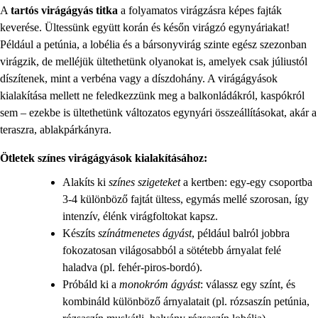
A
tartós virágágyás titka
a folyamatos virágzásra képes fajták
keverése. Ültessünk együtt korán és későn virágzó egynyáriakat!
Például a petúnia, a lobélia és a bársonyvirág szinte egész szezonban
virágzik, de melléjük ültethetünk olyanokat is, amelyek csak júliustól
díszítenek, mint a verbéna vagy a díszdohány. A virágágyások
kialakítása mellett ne feledkezzünk meg a balkonládákról, kaspókról
sem – ezekbe is ültethetünk változatos egynyári összeállításokat, akár a
teraszra, ablakpárkányra.
Ötletek színes virágágyások kialakításához:
Alakíts ki
színes szigeteket
a kertben: egy-egy csoportba
3-4 különböző fajtát ültess, egymás mellé szorosan, így
intenzív, élénk virágfoltokat kapsz.
Készíts
színátmenetes ágyást
, például balról jobbra
fokozatosan világosabból a sötétebb árnyalat felé
haladva (pl. fehér-piros-bordó).
Próbáld ki a
monokróm ágyást
: válassz egy színt, és
kombináld különböző árnyalatait (pl. rózsaszín petúnia,