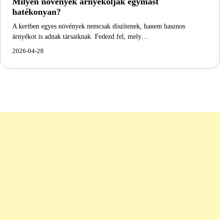
Milyen növények árnyékolják egymást
hatékonyan?
A kertben egyes növények nemcsak díszítenek, hanem hasznos
árnyékot is adnak társaiknak. Fedezd fel, mely…
2026-04-28