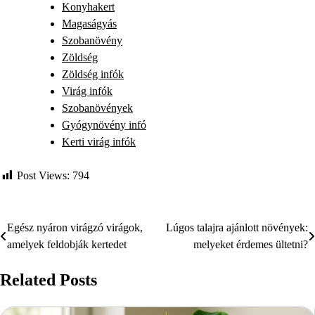
Konyhakert
Magaságyás
Szobanövény
Zöldség
Zöldség infók
Virág infók
Szobanövények
Gyógynövény infó
Kerti virág infók
Post Views:
794
Egész nyáron virágzó virágok,
Lúgos talajra ajánlott növények:
Bejegyzés
amelyek feldobják kertedet
melyeket érdemes ültetni?
navigáció
Related Posts