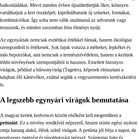
balkonládákat. Mivel minden évben újraültethetjük őket, könnyen
variálhatjuk a kert összképét, kipróbálhatunk új színeket, formákat,
kombinációkat. Így soha nem válik unalmassá az udvarunk vagy
teraszunk, és minden szezonban friss élményt nyújt.
Az egynyáriak nemcsak esztétikai értékkel bírnak, hanem ökológiai
szempontból is értékesek. Sok fajuk vonzza a méheket, lepkéket és
más beporzókat, ami nemcsak a természetvédelem, hanem a kertünk
többi növényének szempontjából is hasznos. Emellett bizonyos
virágok, például a bársonyvirág (Tagetes), képesek elriasztani a
talajban élő kártevőket, ezáltal segítik a vegyszermentes kertészkedést
is.
A legszebb egynyári virágok bemutatása
A magyar kertek kedvencei között elsőként kell megemlíteni a
petúniát
. Ez a növény rendkívül népszerű, hiszen szinte egész nyáron
ontja harang alakú, élénk színű virágait. A petúnia jól bírja a napot, de
rendszeres öntözést és tápoldatozást igényel. Számtalan fajta és