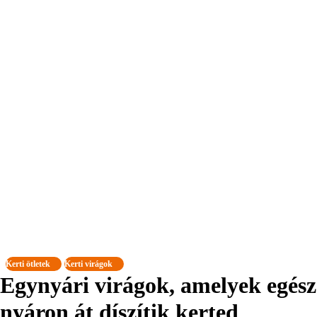
Kerti ötletek
Kerti virágok
Egynyári virágok, amelyek egész
nyáron át díszítik kerted