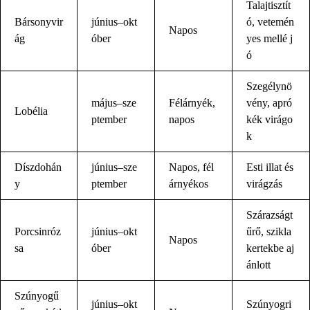
Talajtisztít
Bársonyvir
június–okt
ó, vetemén
Napos
ág
óber
yes mellé j
ó
Szegélynö
május–sze
Félárnyék,
vény, apró
Lobélia
ptember
napos
kék virágo
k
Díszdohán
június–sze
Napos, fél
Esti illat és
y
ptember
árnyékos
virágzás
Szárazságt
Porcsinróz
június–okt
űrő, szikla
Napos
sa
óber
kertekbe aj
ánlott
Szúnyogű
június–okt
Szúnyogri