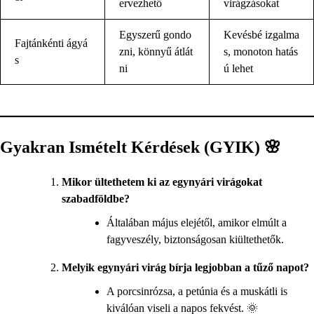
ervezhető
virágzásokat
Egyszerű gondo
Kevésbé izgalma
Fajtánkénti ágyá
zni, könnyű átlát
s, monoton hatás
s
ni
ú lehet
Gyakran Ismételt Kérdések (GYIK) 🌸
Mikor ültethetem ki az egynyári virágokat
szabadföldbe?
Általában május elejétől, amikor elmúlt a
fagyveszély, biztonságosan kiültethetők.
Melyik egynyári virág bírja legjobban a tűző napot?
A porcsinrózsa, a petúnia és a muskátli is
kiválóan viseli a napos fekvést. 🌞