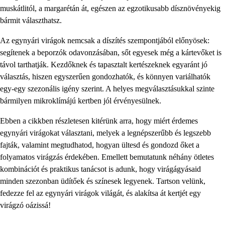
muskátlitól, a margarétán át, egészen az egzotikusabb dísznövényekig
bármit választhatsz.
Az egynyári virágok nemcsak a díszítés szempontjából előnyösek:
segítenek a beporzók odavonzásában, sőt egyesek még a kártevőket is
távol tarthatják. Kezdőknek és tapasztalt kertészeknek egyaránt jó
választás, hiszen egyszerűen gondozhatók, és könnyen variálhatók
egy-egy szezonális igény szerint. A helyes megválasztásukkal szinte
bármilyen mikroklímájú kertben jól érvényesülnek.
Ebben a cikkben részletesen kitérünk arra, hogy miért érdemes
egynyári virágokat választani, melyek a legnépszerűbb és legszebb
fajták, valamint megtudhatod, hogyan ültesd és gondozd őket a
folyamatos virágzás érdekében. Emellett bemutatunk néhány ötletes
kombinációt és praktikus tanácsot is adunk, hogy virágágyásaid
minden szezonban üdítőek és színesek legyenek. Tartson velünk,
fedezze fel az egynyári virágok világát, és alakítsa át kertjét egy
virágzó oázissá!