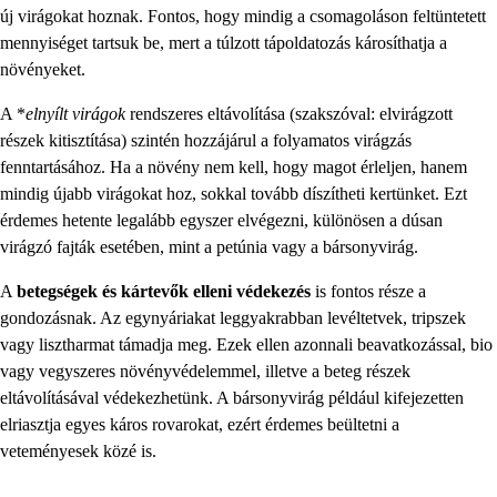
új virágokat hoznak. Fontos, hogy mindig a csomagoláson feltüntetett
mennyiséget tartsuk be, mert a túlzott tápoldatozás károsíthatja a
növényeket.
A *
elnyílt virágok
rendszeres eltávolítása (szakszóval: elvirágzott
részek kitisztítása) szintén hozzájárul a folyamatos virágzás
fenntartásához. Ha a növény nem kell, hogy magot érleljen, hanem
mindig újabb virágokat hoz, sokkal tovább díszítheti kertünket. Ezt
érdemes hetente legalább egyszer elvégezni, különösen a dúsan
virágzó fajták esetében, mint a petúnia vagy a bársonyvirág.
A
betegségek és kártevők elleni védekezés
is fontos része a
gondozásnak. Az egynyáriakat leggyakrabban levéltetvek, tripszek
vagy lisztharmat támadja meg. Ezek ellen azonnali beavatkozással, bio
vagy vegyszeres növényvédelemmel, illetve a beteg részek
eltávolításával védekezhetünk. A bársonyvirág például kifejezetten
elriasztja egyes káros rovarokat, ezért érdemes beültetni a
veteményesek közé is.