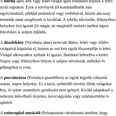
A
lobélia
apró, kék vagy fehér virágai igazi felüdülést hoznak a forró
nyári napokon. Ezek a növények jól kombinálhatók más
egynyáriakkal, például petúniával vagy verbénával, hiszen alacsony
termetük miatt szegélynek is kiválóak. A lobélia hűvösebb, félárnyékos
helyeken érzi igazán jól magát, de megfelelő öntözés mellett napos
fekvésben is szépen fejlődik.
A
díszdohány
(Nicotiana alata) nemcsak illatos, fehér vagy zöldes
virágaival kápráztat el, hanem az esti kert egyik főszereplője is lehet.
Virágai alkonyatkor nyílnak ki igazán, illatukkal beborítva a kertet.
Napos vagy félárnyékos helyen is szépen növekszik, méheket és
pillangókat is vonz.
A
porcsinrózsa
(Portulaca grandiflora) az egyik legjobb választás
száraz, napos helyekre. Ez a kicsi, szétterülő növény élénk virágokat
hoz, és szinte semmilyen gondozást nem igényel. Kiváló talajtakaró a
nehezen művelhető részekre, kavicságyásba vagy sziklakertekbe is
ajánlott.
A
szúnyogűző muskátli
(Pelargonium citrodorum) amellett, hogy