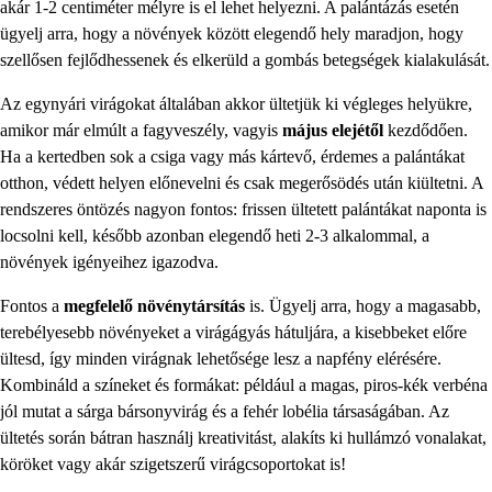
akár 1-2 centiméter mélyre is el lehet helyezni. A palántázás esetén
ügyelj arra, hogy a növények között elegendő hely maradjon, hogy
szellősen fejlődhessenek és elkerüld a gombás betegségek kialakulását.
Az egynyári virágokat általában akkor ültetjük ki végleges helyükre,
amikor már elmúlt a fagyveszély, vagyis
május elejétől
kezdődően.
Ha a kertedben sok a csiga vagy más kártevő, érdemes a palántákat
otthon, védett helyen előnevelni és csak megerősödés után kiültetni. A
rendszeres öntözés nagyon fontos: frissen ültetett palántákat naponta is
locsolni kell, később azonban elegendő heti 2-3 alkalommal, a
növények igényeihez igazodva.
Fontos a
megfelelő növénytársítás
is. Ügyelj arra, hogy a magasabb,
terebélyesebb növényeket a virágágyás hátuljára, a kisebbeket előre
ültesd, így minden virágnak lehetősége lesz a napfény elérésére.
Kombináld a színeket és formákat: például a magas, piros-kék verbéna
jól mutat a sárga bársonyvirág és a fehér lobélia társaságában. Az
ültetés során bátran használj kreativitást, alakíts ki hullámzó vonalakat,
köröket vagy akár szigetszerű virágcsoportokat is!