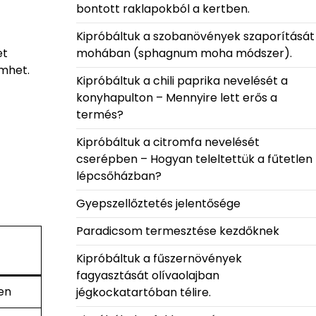
bontott raklapokból a kertben.
Kipróbáltuk a szobanövények szaporítását
mohában (sphagnum moha módszer).
et
emhet.
Kipróbáltuk a chili paprika nevelését a
konyhapulton – Mennyire lett erős a
termés?
Kipróbáltuk a citromfa nevelését
cserépben – Hogyan teleltettük a fűtetlen
lépcsőházban?
Gyepszellőztetés jelentősége
Paradicsom termesztése kezdőknek
Kipróbáltuk a fűszernövények
fagyasztását olívaolajban
en
jégkockatartóban télire.