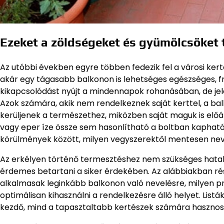
Ezeket a zöldségeket és gyümölcsöket 
Az utóbbi években egyre többen fedezik fel a városi ker
akár egy tágasabb balkonon is lehetséges egészséges, f
kikapcsolódást nyújt a mindennapok rohanásában, de je
Azok számára, akik nem rendelkeznek saját kerttel, a ba
kerüljenek a természethez, miközben saját maguk is előáll
vagy eper íze össze sem hasonlítható a boltban kaphat
körülmények között, milyen vegyszerektől mentesen nev
Az erkélyen történő termesztéshez nem szükséges hatalm
érdemes betartani a siker érdekében. Az alábbiakban r
alkalmasak leginkább balkonon való nevelésre, milyen pr
optimálisan kihasználni a rendelkezésre álló helyet. List
kezdő, mind a tapasztaltabb kertészek számára hasznos 