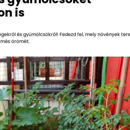
n is
ségekről és gyümölcsökről! Fedezd fel, mely növények te
ermés örömét.