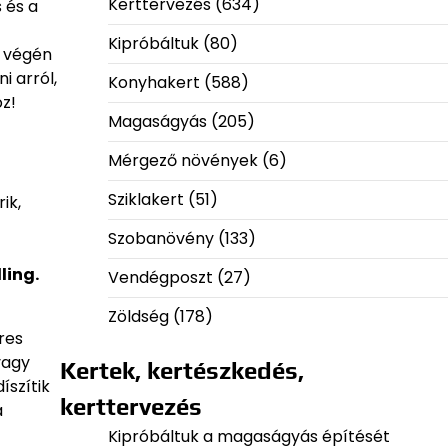
Kerttervezés
(634)
 és a
Kipróbáltuk
(80)
k végén
i arról,
Konyhakert
(588)
oz!
Magaságyás
(205)
Mérgező növények
(6)
Sziklakert
(51)
ik,
Szobanövény
(133)
ling.
Vendégposzt
(27)
Zöldség
(178)
res
 vagy
Kertek, kertészkedés,
íszítik
kerttervezés
a
Kipróbáltuk a magaságyás építését