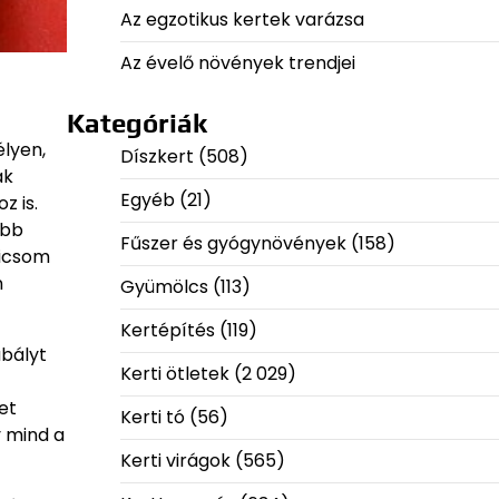
Az egzotikus kertek varázsa
Az évelő növények trendjei
Kategóriák
élyen,
Díszkert
(508)
ak
Egyéb
(21)
z is.
ebb
Fűszer és gyógynövények
(158)
dicsom
n
Gyümölcs
(113)
Kertépítés
(119)
abályt
Kerti ötletek
(2 029)
et
Kerti tó
(56)
y mind a
Kerti virágok
(565)