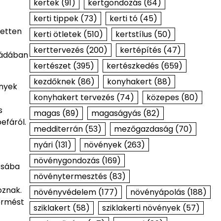
kertek
(91)
kertgondozás
(64)
kerti tippek
(73)
kerti tó
(45)
zetten
kerti ötletek
(510)
kertstílus
(50)
kerttervezés
(200)
kertépítés
(47)
ládában
kertészet
(395)
kertészkedés
(659)
kezdőknek
(86)
konyhakert
(88)
ények
konyhakert tervezés
(74)
közepes
(80)
s
magas
(89)
magaságyás
(82)
efáról.
medditerrán
(53)
mezőgazdaság
(70)
nyári
(131)
növények
(263)
növénygondozás
(169)
ézsába
növénytermesztés
(83)
oznak.
növényvédelem
(177)
növényápolás
(188)
termést
sziklakert
(58)
sziklakerti növények
(57)