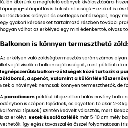
Külön kitérünk a megfelelő edények kiválasztására, hisze
tápanyag-utánpótlás is kulcsfontosságú – ezeket is rész
kertészkedés előnyeit és esetleges nehézségeit, hogy mi
egy gyakori kérdéseket tartalmazó részben további prakt
hogyan válhat az erkélyed egy mini édenkertté, olvass tov
Balkonon is könnyen termeszthető zöld
Az erkélyen való zöldségtermesztés során számos olyan n
illetve jól viselik a balkon sajátosságait, mint például a 
legnépszerűbb balkon-zöldségek közé tartozik a para
zöldborsó, a spenót, valamint a különféle fűszernöv
Ezek a növények nemcsak könnyen termeszthetők, de fol
A
paradicsom
például kifejezetten hálás növény balkonon
edényben is szépen fejlődnek, és egyetlen tő akár 2-3 k
kaliforniai típusok) szintén kedvelt választás, mert kise
is az erkélyt.
Retek és salátafélék
már 5-10 cm mély balk
vethetők, így egész tavasszal és ősszel folyamatosan fri