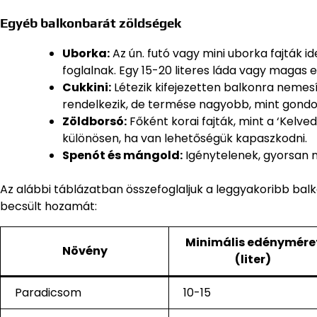
Egyéb balkonbarát zöldségek
Uborka:
Az ún. futó vagy mini uborka fajták id
foglalnak. Egy 15-20 literes láda vagy magas 
Cukkini:
Létezik kifejezetten balkonra nemesí
rendelkezik, de termése nagyobb, mint gondo
Zöldborsó:
Főként korai fajták, mint a ‘Kelv
különösen, ha van lehetőségük kapaszkodni.
Spenót és mángold:
Igénytelenek, gyorsan n
Az alábbi táblázatban összefoglaljuk a leggyakoribb bal
becsült hozamát:
Minimális edénymére
Növény
(liter)
Paradicsom
10-15