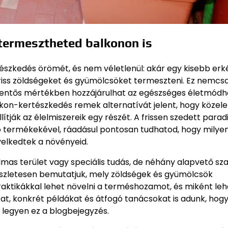
termesztheted balkonon is
tészkedés örömét, és nem véletlenül: akár egy kisebb erk
riss zöldségeket és gyümölcsöket termeszteni. Ez nemcs
lentős mértékben hozzájárulhat az egészséges életmódho
lkon-kertészkedés remek alternatívát jelent, hogy közel
ítják az élelmiszereik egy részét. A frissen szedett para
ó termékekével, ráadásul pontosan tudhatod, hogy milye
elkedtek a növényeid.
as terület vagy speciális tudás, de néhány alapvető sz
észletesen bemutatjuk, mely zöldségek és gyümölcsök
aktikákkal lehet növelni a terméshozamot, és miként leh
ákat, konkrét példákat és átfogó tanácsokat is adunk, hog
legyen ez a blogbejegyzés.