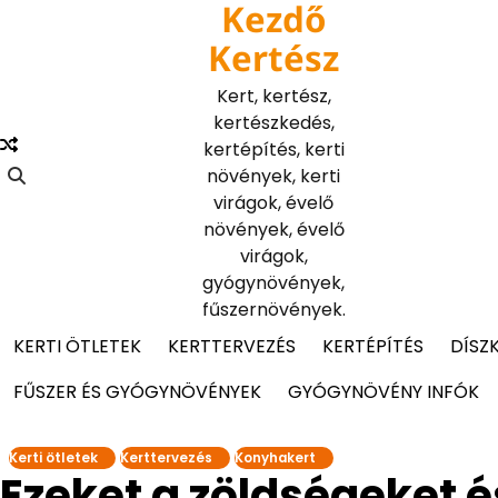
Kezdő
Skip
to
Kertész
content
Kert, kertész,
kertészkedés,
kertépítés, kerti
növények, kerti
virágok, évelő
növények, évelő
virágok,
gyógynövények,
fűszernövények.
KERTI ÖTLETEK
KERTTERVEZÉS
KERTÉPÍTÉS
DÍSZ
FŰSZER ÉS GYÓGYNÖVÉNYEK
GYÓGYNÖVÉNY INFÓK
Kerti ötletek
Kerttervezés
Konyhakert
Ezeket a zöldségeket 