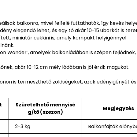
eálisak balkonra, mivel felfelé futtathatók, így kevés hely
edény elegendő lehet, és egy tő akár 10-15 uborkát is ter
tett, miniatűr cukkini is, amely kompakt helyigénnyel
lnánk.
edon Wonder’, amelyek balkonládában is szépen fejlődnek,
őnek, akár 10-12 cm mély ládában is jól érzik magukat.
konon is termeszthető zöldségeket, azok edényigényét és
t
Szüretelhető mennyisé
Megjegyzés
g/tő (szezon)
2-3 kg
Balkonfajták előnyb