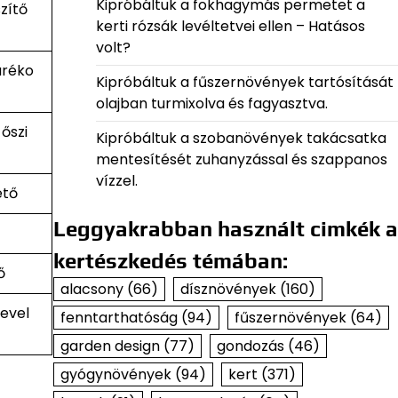
Kipróbáltuk a fokhagymás permetet a
zítő
kerti rózsák levéltetvei ellen – Hatásos
volt?
aréko
Kipróbáltuk a fűszernövények tartósítását
olajban turmixolva és fagyasztva.
őszi
Kipróbáltuk a szobanövények takácsatka
mentesítését zuhanyzással és szappanos
vízzel.
ető
Leggyakrabban használt cimkék a
kertészkedés témában:
ő
alacsony
(66)
dísznövények
(160)
evel
fenntarthatóság
(94)
fűszernövények
(64)
garden design
(77)
gondozás
(46)
gyógynövények
(94)
kert
(371)