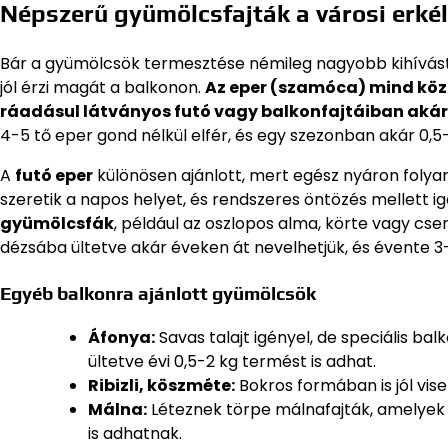
Népszerű gyümölcsfajták a városi erké
Bár a gyümölcsök termesztése némileg nagyobb kihívást j
jól érzi magát a balkonon.
Az eper (szamóca) mind közül
ráadásul látványos futó vagy balkonfajtáiban akár
4-5 tő eper gond nélkül elfér, és egy szezonban akár 0,5-
A
futó eper
különösen ajánlott, mert egész nyáron foly
szeretik a napos helyet, és rendszeres öntözés mellett 
gyümölcsfák
, például az oszlopos alma, körte vagy cse
dézsába ültetve akár éveken át nevelhetjük, és évente 3-
Egyéb balkonra ajánlott gyümölcsök
Áfonya:
Savas talajt igényel, de speciális b
ültetve évi 0,5-2 kg termést is adhat.
Ribizli, köszméte:
Bokros formában is jól vise
Málna:
Léteznek törpe málnafajták, amelyek 10
is adhatnak.