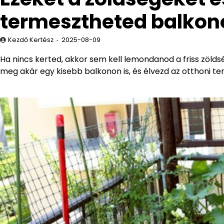
termesztheted balkono
Kezdő Kertész
2025-08-09
Ha nincs kerted, akkor sem kell lemondanod a friss zöld
meg akár egy kisebb balkonon is, és élvezd az otthoni t