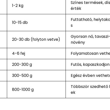
Színes termések, dís
1-2 kg
érték
Futtatható, helytak
10-15 db
s
Gyorsan nő, tavaszi-
20-30 db (folyton vetve)
növény
4-6 fej
Folyamatosan veth
200-300 g
Futós, kapaszkodjon
300-500 g
Egész évben vethet
Többször szedhető l
800-1000 g
ek