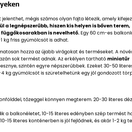
lyeken
elenthet, mégis számos olyan fajta létezik, amely kifeje
 a legnépszerűbb, hiszen kis helyen is bőven terem,
 függőkosarakban is nevelhető.
Egy 60 cm-es balkon
1 kg friss gyümölcsöt is adhat.
amatosan hozza az újabb virágokat és terméseket. A növ
igazán sok termést adnak. Az erkélyen tartható
miniatűr
resznye, szintén egyre népszerűbbek. Ezeket 30-50 litere
4 kg gyümölcsöt is szüretelhetünk egy jól gondozott törp
alkonfölddel, tőzeggel könnyen megterem. 20-30 literes d
lik a balkonéletet, 10-15 literes edényben szép termést h
-15 literes konténerben is jól fejlődnek, és akár 1-2 kg 