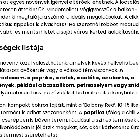
n az egyes növények igényei eltérőek lehetnek. A locsolás
letesen áttekintjük. Mindemellett végigvesszük a balkon-
ndenki megtalálja a számára ideális megoldásokat. A cik
ikus tippeket is olvashatsz. Ha szeretnél többet megtudn
ább, és meríts ihletet a saját városi kerted kialakításáh
ségek listája
övény közül választhatunk, amelyek kevés hellyel is beér
korlátozott gyökértér vagy a változó fényviszonyok.
A
dicsom, a paprika, a retek, a saláta, az uborka, a
ények, például a bazsalikom, petrezselyem vagy snid
yamatosan friss hozzávalókat biztosítanak a konyhába.
: kompakt bokros fajtáit, mint a ‘Balcony Red’, 10-15 lite
g termést is adhat szezononként. A
paprika
(főleg a chili
bb cserépben is bőven terem, ráadásul a színes termések d
onládában is jól érzik magukat, sőt, akár kéthetente újr
ss termést szüretelhetsz.