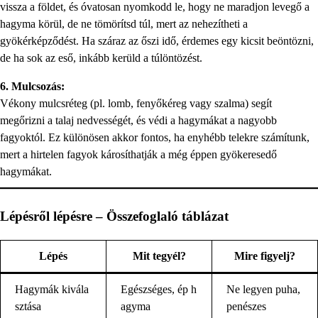
vissza a földet, és óvatosan nyomkodd le, hogy ne maradjon levegő a
hagyma körül, de ne tömörítsd túl, mert az nehezítheti a
gyökérképződést. Ha száraz az őszi idő, érdemes egy kicsit beöntözni,
de ha sok az eső, inkább kerüld a túlöntözést.
6. Mulcsozás:
Vékony mulcsréteg (pl. lomb, fenyőkéreg vagy szalma) segít
megőrizni a talaj nedvességét, és védi a hagymákat a nagyobb
fagyoktól. Ez különösen akkor fontos, ha enyhébb telekre számítunk,
mert a hirtelen fagyok károsíthatják a még éppen gyökeresedő
hagymákat.
Lépésről lépésre – Összefoglaló táblázat
Lépés
Mit tegyél?
Mire figyelj?
Hagymák kivála
Egészséges, ép h
Ne legyen puha,
sztása
agyma
penészes