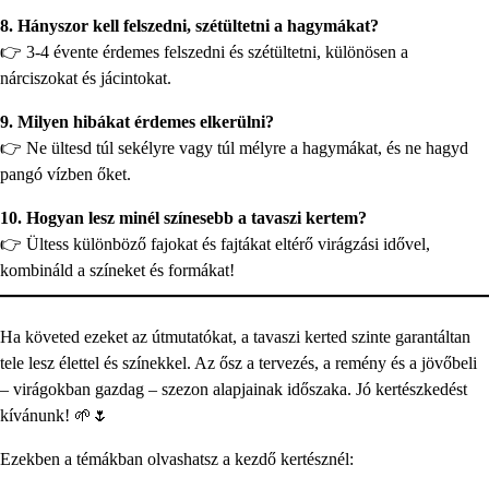
8. Hányszor kell felszedni, szétültetni a hagymákat?
👉 3-4 évente érdemes felszedni és szétültetni, különösen a
nárciszokat és jácintokat.
9. Milyen hibákat érdemes elkerülni?
👉 Ne ültesd túl sekélyre vagy túl mélyre a hagymákat, és ne hagyd
pangó vízben őket.
10. Hogyan lesz minél színesebb a tavaszi kertem?
👉 Ültess különböző fajokat és fajtákat eltérő virágzási idővel,
kombináld a színeket és formákat!
Ha követed ezeket az útmutatókat, a tavaszi kerted szinte garantáltan
tele lesz élettel és színekkel. Az ősz a tervezés, a remény és a jövőbeli
– virágokban gazdag – szezon alapjainak időszaka. Jó kertészkedést
kívánunk! 🌱🌷
Ezekben a témákban olvashatsz a kezdő kertésznél: