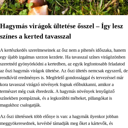
Hagymás virágok ültetése ősszel – Így lesz
színes a kerted tavasszal
A kertészkedés szerelmeseinek az ősz nem a pihenés időszaka, hanem
egy újabb izgalmas szezon kezdete. Ha tavasszal színes virágözönben
szeretnéd gyönyörködni a kertedben, az egyik legfontosabb feladatod
az őszi hagymás virágok ültetése. Az őszi ültetés nemcsak egyszerű, de
rendkívül eredményes is. Megfelelő gondossággal és tervezéssel már
kora tavasszal virágzó növények fognak előbukkanni, amikor a
természet még csak ébredezik. A hagymás növények lenyűgöző
színekben pompáznak, és a legkorábbi méheket, pillangókat is
magukhoz csalogatják.
Az őszi ültetésnek több előnye is van: a hagymák ilyenkor jobban
meggyökeresednek, kevésbé támadják meg őket a kártevők, és