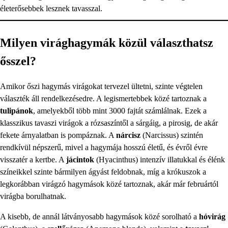
életerősebbek lesznek tavasszal.
Milyen virághagymák közül választhatsz
ősszel?
Amikor őszi hagymás virágokat tervezel ültetni, szinte végtelen
választék áll rendelkezésedre. A legismertebbek közé tartoznak a
tulipánok
, amelyekből több mint 3000 fajtát számlálnak. Ezek a
klasszikus tavaszi virágok a rózsaszíntől a sárgáig, a pirosig, de akár
fekete árnyalatban is pompáznak. A
nárcisz
(Narcissus) szintén
rendkívül népszerű, mivel a hagymája hosszú életű, és évről évre
visszatér a kertbe. A
jácintok
(Hyacinthus) intenzív illatukkal és élénk
színeikkel szinte bármilyen ágyást feldobnak, míg a krókuszok a
legkorábban virágzó hagymások közé tartoznak, akár már februártól
virágba borulhatnak.
A kisebb, de annál látványosabb hagymások közé sorolható a
hóvirág