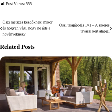
Post Views:
555
Őszi metszés kezdőknek: mikor
Bejegyzés
Őszi talajápolás 1×1 – A sikeres
és hogyan vágj, hogy ne árts a
tavaszi kert alapjai
navigáció
növényeknek?
Related Posts