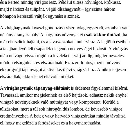
és a kerted mindig virágos lesz. Például ültess hóvirágot, krókuszt,
majd nárciszt és tulipánt, végül díszhagymát – így szinte három
hónapon keresztül váltják egymást a színek.
A virághagymák tavaszi gondozása viszonylag egyszerű, azonban van
néhány aranyszabály. A hagymás növényeket
csak akkor öntözd
, ha
már elkezdtek hajtani, és a tavasz szokatlanul száraz. A legtöbb esetben
a talajban lévő téli csapadék elegendő nedvességet biztosít. A virágzás
után ne vágd vissza rögtön a leveleket – várj addig, míg természetes
módon elsárgulnak és elszáradnak. Ez azért fontos, mert a növény
ekkor gyűjt tápanyagot a következő évi virágzáshoz. Amikor teljesen
elszáradtak, akkor lehet eltávolítani őket.
A
virághagymák tápanyag-ellátását
is érdemes figyelemmel kísérni.
Tavasszal, amikor megjelennek az első hajtások, adhatsz nekik enyhe,
virágzó növényeknek való műtrágyát vagy komposztot. Kerüld a
túlzásokat, mert a túl sok nitrogén dús lombot, de kevesebb virágot
eredményezhet. A beteg vagy hervadó virágszárakat mindig távolítsd
el, hogy megelőzd a fertőzéseket és a hagymarothadást.