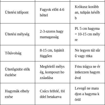
Krókusz korább
Fagyok előtt 4-6
Ültetési időpont
an, tulipán későb
héttel
b
Pl. 5 cm hagyma
2-3-szoros hagy
Ültetési mélység
= 10-15 cm mély
mamagasság
re
8-15 cm, fajtától
Ne legyen túl sűr
Tőtávolság
függően
ű vagy ritka
Megfelelő mélys
Friss trágya ne ér
Ültetőgödör elők
ég, komposzt ho
intkezzen hagym
észítése
zzáadása
ával
Levegő ne mara
Hagymák elhely
Csúcs felfelé, föl
djon a hagyma k
ezése
ddel betakarva
örül