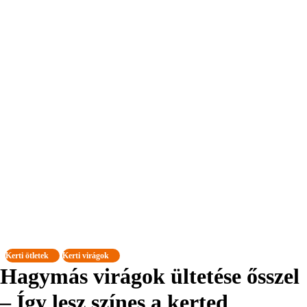
Kerti ötletek
Kerti virágok
Hagymás virágok ültetése ősszel
– Így lesz színes a kerted