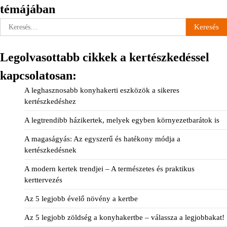
témájában
Keresés:
Legolvasottabb cikkek a kertészkedéssel
kapcsolatosan:
A leghasznosabb konyhakerti eszközök a sikeres
kertészkedéshez
A legtrendibb házikertek, melyek egyben környezetbarátok is
A magaságyás: Az egyszerű és hatékony módja a
kertészkedésnek
A modern kertek trendjei – A természetes és praktikus
kerttervezés
Az 5 legjobb évelő növény a kertbe
Az 5 legjobb zöldség a konyhakertbe – válassza a legjobbakat!