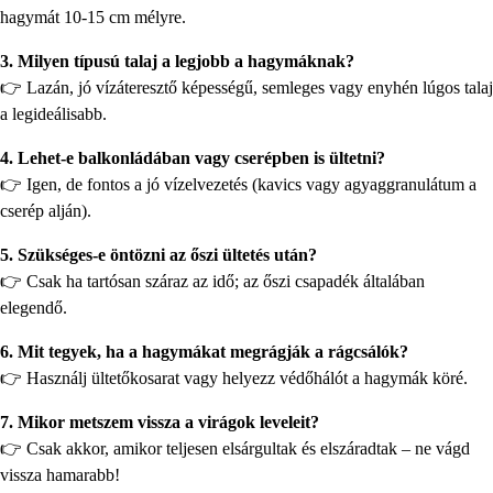
hagymát 10-15 cm mélyre.
3. Milyen típusú talaj a legjobb a hagymáknak?
👉 Lazán, jó vízáteresztő képességű, semleges vagy enyhén lúgos talaj
a legideálisabb.
4. Lehet-e balkonládában vagy cserépben is ültetni?
👉 Igen, de fontos a jó vízelvezetés (kavics vagy agyaggranulátum a
cserép alján).
5. Szükséges-e öntözni az őszi ültetés után?
👉 Csak ha tartósan száraz az idő; az őszi csapadék általában
elegendő.
6. Mit tegyek, ha a hagymákat megrágják a rágcsálók?
👉 Használj ültetőkosarat vagy helyezz védőhálót a hagymák köré.
7. Mikor metszem vissza a virágok leveleit?
👉 Csak akkor, amikor teljesen elsárgultak és elszáradtak – ne vágd
vissza hamarabb!