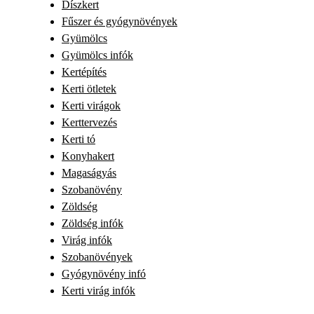
Díszkert
Fűszer és gyógynövények
Gyümölcs
Gyümölcs infók
Kertépítés
Kerti ötletek
Kerti virágok
Kerttervezés
Kerti tó
Konyhakert
Magaságyás
Szobanövény
Zöldség
Zöldség infók
Virág infók
Szobanövények
Gyógynövény infó
Kerti virág infók