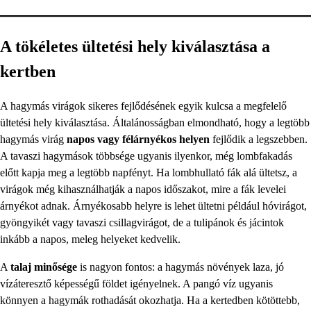
A tökéletes ültetési hely kiválasztása a
kertben
A hagymás virágok sikeres fejlődésének egyik kulcsa a megfelelő
ültetési hely kiválasztása. Általánosságban elmondható, hogy a legtöbb
hagymás virág
napos vagy félárnyékos helyen
fejlődik a legszebben.
A tavaszi hagymások többsége ugyanis ilyenkor, még lombfakadás
előtt kapja meg a legtöbb napfényt. Ha lombhullató fák alá ültetsz, a
virágok még kihasználhatják a napos időszakot, mire a fák levelei
árnyékot adnak. Árnyékosabb helyre is lehet ültetni például hóvirágot,
gyöngyikét vagy tavaszi csillagvirágot, de a tulipánok és jácintok
inkább a napos, meleg helyeket kedvelik.
A
talaj minősége
is nagyon fontos: a hagymás növények laza, jó
vízáteresztő képességű földet igényelnek. A pangó víz ugyanis
könnyen a hagymák rothadását okozhatja. Ha a kertedben kötöttebb,