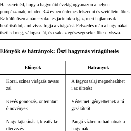
Ha szeretnéd, hogy a hagymáid évekig ugyanazon a helyen
pompázzanak, minden 3-4 évben érdemes felszedni és szétültetni őket.
Ez különösen a nárciszokra és jácintokra igaz, mert hajlamosak
besűrűsödni, ami visszafogja a virágzást. Felszedés után a hagymákat
tisztítsd meg, válogasd át, és csak az egészségeseket ültesd vissza.
Előnyök és hátrányok: Őszi hagymás virágültetés
Előnyök
Hátrányok
Korai, színes virágzás tavass
A fagyos talaj megnehezíthet
zal
i az ültetést
Kevés gondozás, önfenntart
Védelmet igényelhetnek a rá
ó növények
gcsálóktól
Nagy fajtakínálat, kreatív ke
Pangó vízben rothadhatnak a
rttervezés
hagymák