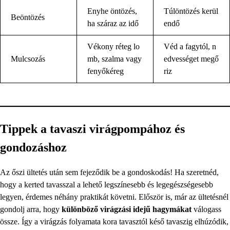
Enyhe öntözés,
Túlöntözés kerül
Beöntözés
ha száraz az idő
endő
Vékony réteg lo
Véd a fagytól, n
Mulcsozás
mb, szalma vagy
edvességet megő
fenyőkéreg
riz
Tippek a tavaszi virágpompához és
gondozáshoz
Az őszi ültetés után sem fejeződik be a gondoskodás! Ha szeretnéd,
hogy a kerted tavasszal a lehető legszínesebb és legegészségesebb
legyen, érdemes néhány praktikát követni. Először is, már az ültetésnél
gondolj arra, hogy
különböző virágzási idejű hagymákat
válogass
össze. Így a virágzás folyamata kora tavasztól késő tavaszig elhúzódik,