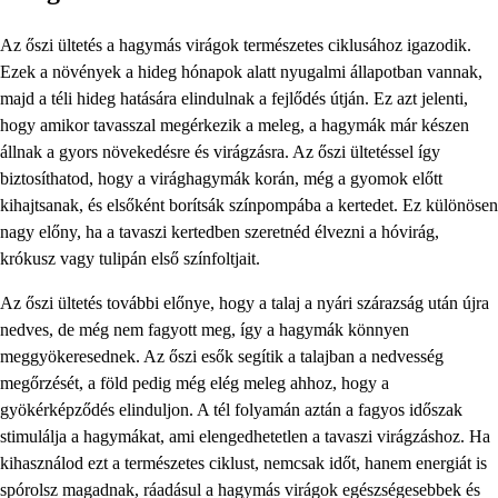
Az őszi ültetés a hagymás virágok természetes ciklusához igazodik.
Ezek a növények a hideg hónapok alatt nyugalmi állapotban vannak,
majd a téli hideg hatására elindulnak a fejlődés útján. Ez azt jelenti,
hogy amikor tavasszal megérkezik a meleg, a hagymák már készen
állnak a gyors növekedésre és virágzásra. Az őszi ültetéssel így
biztosíthatod, hogy a virághagymák korán, még a gyomok előtt
kihajtsanak, és elsőként borítsák színpompába a kertedet. Ez különösen
nagy előny, ha a tavaszi kertedben szeretnéd élvezni a hóvirág,
krókusz vagy tulipán első színfoltjait.
Az őszi ültetés további előnye, hogy a talaj a nyári szárazság után újra
nedves, de még nem fagyott meg, így a hagymák könnyen
meggyökeresednek. Az őszi esők segítik a talajban a nedvesség
megőrzését, a föld pedig még elég meleg ahhoz, hogy a
gyökérképződés elinduljon. A tél folyamán aztán a fagyos időszak
stimulálja a hagymákat, ami elengedhetetlen a tavaszi virágzáshoz. Ha
kihasználod ezt a természetes ciklust, nemcsak időt, hanem energiát is
spórolsz magadnak, ráadásul a hagymás virágok egészségesebbek és