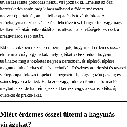
tavasszal szinte gondozás nélkül virágoznak ki. Emellett az őszi
kertészkedés során még kihasználhatod a föld természetes
nedvességtartalmát, amit a téli csapadék is tovább fokoz. A
virághagymák széles választéka lehetővé teszi, hogy kicsi vagy nagy
kertben, sőt akár balkonládában is ültess – a lehetőségeknek csak a
kreativitásod szab határt.
Ebben a cikkben részletesen bemutatjuk, hogy miért érdemes ősszel
elültetni a virághagymákat, mely fajtákat választhatod, hogyan
találhatod meg a tökéletes helyet a kertedben, és lépésről lépésre
megmutatjuk a helyes ültetési technikát. Részletes gondozási és tavaszi
virágpompát fokozó tippeket is megosztunk, hogy igazán gazdag és
színes legyen a kerted. Ha kezdő vagy, minden fontos információt
megtudhatsz, de ha már tapasztalt kertész vagy, akkor is találsz új
ötleteket és praktikákat.
Miért érdemes ősszel ültetni a hagymás
virágokat?