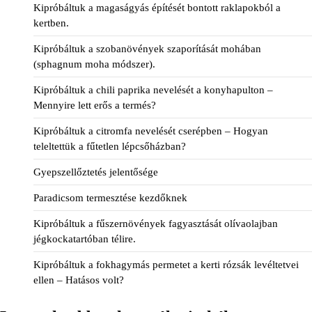
Kipróbáltuk a magaságyás építését bontott raklapokból a
kertben.
Kipróbáltuk a szobanövények szaporítását mohában
(sphagnum moha módszer).
Kipróbáltuk a chili paprika nevelését a konyhapulton –
Mennyire lett erős a termés?
Kipróbáltuk a citromfa nevelését cserépben – Hogyan
teleltettük a fűtetlen lépcsőházban?
Gyepszellőztetés jelentősége
Paradicsom termesztése kezdőknek
Kipróbáltuk a fűszernövények fagyasztását olívaolajban
jégkockatartóban télire.
Kipróbáltuk a fokhagymás permetet a kerti rózsák levéltetvei
ellen – Hatásos volt?