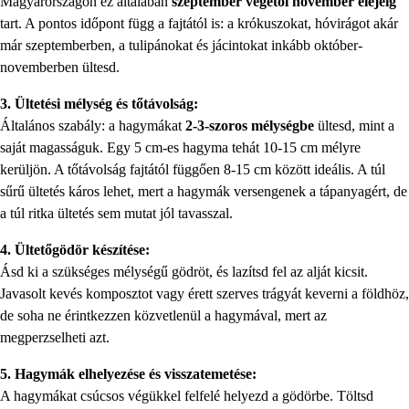
Magyarországon ez általában
szeptember végétől november elejéig
tart. A pontos időpont függ a fajtától is: a krókuszokat, hóvirágot akár
már szeptemberben, a tulipánokat és jácintokat inkább október-
novemberben ültesd.
3. Ültetési mélység és tőtávolság:
Általános szabály: a hagymákat
2-3-szoros mélységbe
ültesd, mint a
saját magasságuk. Egy 5 cm-es hagyma tehát 10-15 cm mélyre
kerüljön. A tőtávolság fajtától függően 8-15 cm között ideális. A túl
sűrű ültetés káros lehet, mert a hagymák versengenek a tápanyagért, de
a túl ritka ültetés sem mutat jól tavasszal.
4. Ültetőgödör készítése:
Ásd ki a szükséges mélységű gödröt, és lazítsd fel az alját kicsit.
Javasolt kevés komposztot vagy érett szerves trágyát keverni a földhöz,
de soha ne érintkezzen közvetlenül a hagymával, mert az
megperzselheti azt.
5. Hagymák elhelyezése és visszatemetése:
A hagymákat csúcsos végükkel felfelé helyezd a gödörbe. Töltsd