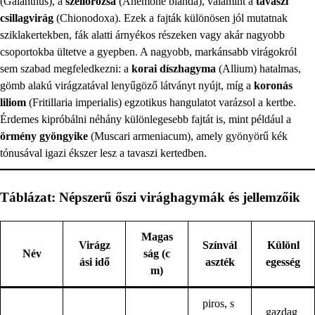
(Galanthus), a
szellőrózsa
(Anemone blanda), valamint a
tavaszi
csillagvirág
(Chionodoxa). Ezek a fajták különösen jól mutatnak
sziklakertekben, fák alatti árnyékos részeken vagy akár nagyobb
csoportokba ültetve a gyepben. A nagyobb, markánsabb virágokról
sem szabad megfeledkezni: a
korai díszhagyma
(Allium) hatalmas,
gömb alakú virágzatával lenyűgöző látványt nyújt, míg a
koronás
liliom
(Fritillaria imperialis) egzotikus hangulatot varázsol a kertbe.
Érdemes kipróbálni néhány különlegesebb fajtát is, mint például a
örmény gyöngyike
(Muscari armeniacum), amely gyönyörű kék
tónusával igazi ékszer lesz a tavaszi kertedben.
Táblázat: Népszerű őszi virághagymák és jellemzőik
Magas
Virágz
Színvál
Különl
Név
ság (c
ási idő
aszték
egesség
m)
piros, s
gazdag