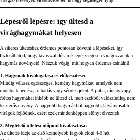
virágzó növények elrendezésében is nagy segítséget nyújt.
Lépésről lépésre: így ültesd a
virághagymákat helyesen
A sikeres ültetéshez érdemes pontosan követni a lépéseket, így
biztosíthatod, hogy tavasszal dúsan és egészségesen virágozzanak a
hagymás növényeid. Nézzük végig, mit hogyan érdemes csinálni!
1. Hagymák kiválogatása és előkészítése:
Mindig válassz egészséges, kemény hagymákat, amelyek nem
mutatnak penész, rothadás vagy sérülés jeleit. A puha, ráncos vagy
foltos hagymákat inkább ne ültesd el, mert ezekből valószínűleg nem
lesz erős növény. A nagyobb hagymákból nagyobb, látványosabb
virágok fejlődnek, ezért ezek mindenképpen előnyt élveznek.
2. Megfelelő ültetési időpont kiválasztása:
Az ültetés ideje az első komolyabb fagyok előtti 4-6 hét.