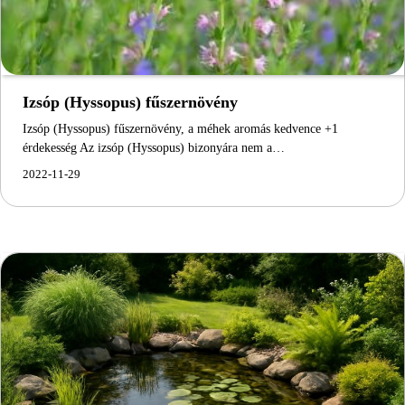
Izsóp (Hyssopus) fűszernövény
Izsóp (Hyssopus) fűszernövény, a méhek aromás kedvence +1
érdekesség Az izsóp (Hyssopus) bizonyára nem a…
2022-11-29