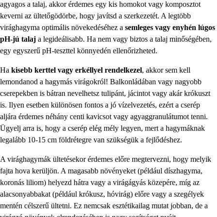
agyagos a talaj, akkor érdemes egy kis homokot vagy komposztot
keverni az ültetőgödörbe, hogy javítsd a szerkezetét. A legtöbb
virághagyma optimális növekedéséhez a
semleges vagy enyhén lúgos
pH-jú talaj
a legideálisabb. Ha nem vagy biztos a talaj minőségében,
egy egyszerű pH-teszttel könnyedén ellenőrizheted.
Ha
kisebb kerttel vagy erkéllyel rendelkezel
, akkor sem kell
lemondanod a hagymás virágokról! Balkonládában vagy nagyobb
cserepekben is bátran nevelhetsz tulipánt, jácintot vagy akár krókuszt
is. Ilyen esetben különösen fontos a jó vízelvezetés, ezért a cserép
aljára érdemes néhány centi kavicsot vagy agyaggranulátumot tenni.
Ügyelj arra is, hogy a cserép elég mély legyen, mert a hagymáknak
legalább 10-15 cm földrétegre van szükségük a fejlődéshez.
A virághagymák ültetésekor érdemes előre megtervezni, hogy melyik
fajta hova kerüljön. A magasabb növényeket (például díszhagyma,
koronás liliom) helyezd hátra vagy a virágágyás közepére, míg az
alacsonyabbakat (például krókusz, hóvirág) előre vagy a szegélyek
mentén célszerű ültetni. Ez nemcsak esztétikailag mutat jobban, de a