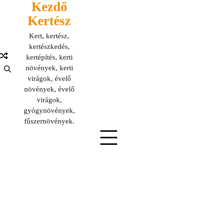
Kezdő
Skip
to
Kertész
content
Kert, kertész,
kertészkedés,
kertépítés, kerti
növények, kerti
virágok, évelő
növények, évelő
virágok,
gyógynövények,
fűszernövények.