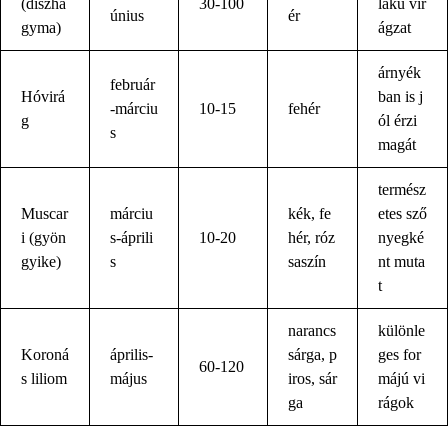
(díszha
30-100
lakú vir
únius
ér
gyma)
ágzat
árnyék
február
Hóvirá
ban is j
-márciu
10-15
fehér
g
ól érzi
s
magát
termész
Muscar
márciu
kék, fe
etes sző
i (gyön
s-áprili
10-20
hér, róz
nyegké
gyike)
s
saszín
nt muta
t
narancs
különle
Koroná
április-
sárga, p
ges for
60-120
s liliom
május
iros, sár
májú vi
ga
rágok