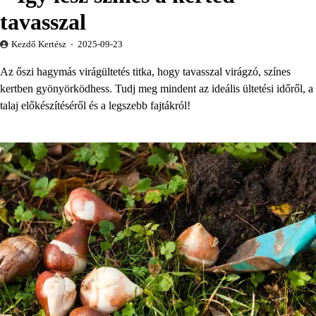
tavasszal
Kezdő Kertész
2025-09-23
Az őszi hagymás virágültetés titka, hogy tavasszal virágzó, színes
kertben gyönyörködhess. Tudj meg mindent az ideális ültetési időről, a
talaj előkészítéséről és a legszebb fajtákról!