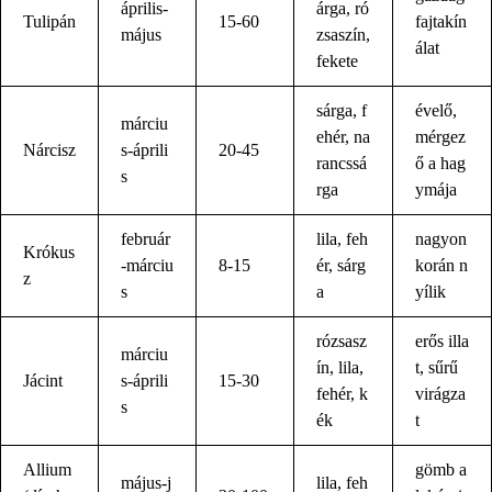
április-
árga, ró
Tulipán
15-60
fajtakín
május
zsaszín,
álat
fekete
sárga, f
évelő,
márciu
ehér, na
mérgez
Nárcisz
s-áprili
20-45
rancssá
ő a hag
s
rga
ymája
február
lila, feh
nagyon
Krókus
-márciu
8-15
ér, sárg
korán n
z
s
a
yílik
rózsasz
erős illa
márciu
ín, lila,
t, sűrű
Jácint
s-áprili
15-30
fehér, k
virágza
s
ék
t
Allium
gömb a
május-j
lila, feh