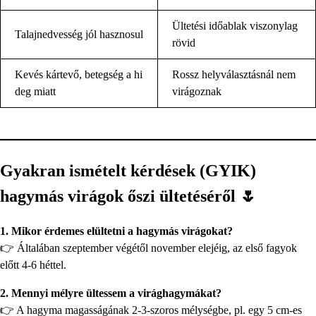
Ültetési időablak viszonylag
Talajnedvesség jól hasznosul
rövid
Kevés kártevő, betegség a hi
Rossz helyválasztásnál nem
deg miatt
virágoznak
Gyakran ismételt kérdések (GYIK)
hagymás virágok őszi ültetéséről 🌷
1. Mikor érdemes elültetni a hagymás virágokat?
👉 Általában szeptember végétől november elejéig, az első fagyok
előtt 4-6 héttel.
2. Mennyi mélyre ültessem a virághagymákat?
👉 A hagyma magasságának 2-3-szoros mélységbe, pl. egy 5 cm-es