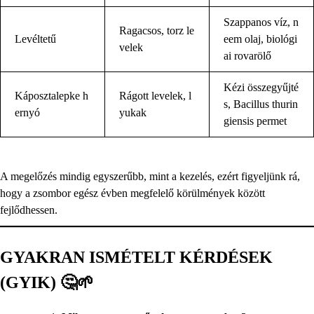
Szappanos víz, n
Ragacsos, torz le
Levéltetű
eem olaj, biológi
velek
ai rovarölő
Kézi összegyűjté
Káposztalepke h
Rágott levelek, l
s, Bacillus thurin
ernyó
yukak
giensis permet
A megelőzés mindig egyszerűbb, mint a kezelés, ezért figyeljünk rá,
hogy a zsombor egész évben megfelelő körülmények között
fejlődhessen.
GYAKRAN ISMÉTELT KÉRDÉSEK
(GYIK) 🤔🌱