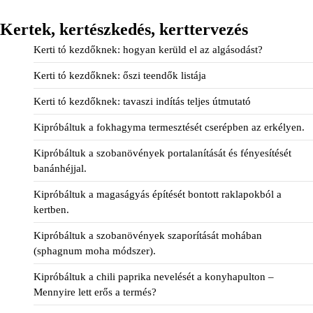
Kertek, kertészkedés, kerttervezés
Kerti tó kezdőknek: hogyan kerüld el az algásodást?
Kerti tó kezdőknek: őszi teendők listája
Kerti tó kezdőknek: tavaszi indítás teljes útmutató
Kipróbáltuk a fokhagyma termesztését cserépben az erkélyen.
Kipróbáltuk a szobanövények portalanítását és fényesítését
banánhéjjal.
Kipróbáltuk a magaságyás építését bontott raklapokból a
kertben.
Kipróbáltuk a szobanövények szaporítását mohában
(sphagnum moha módszer).
Kipróbáltuk a chili paprika nevelését a konyhapulton –
Mennyire lett erős a termés?