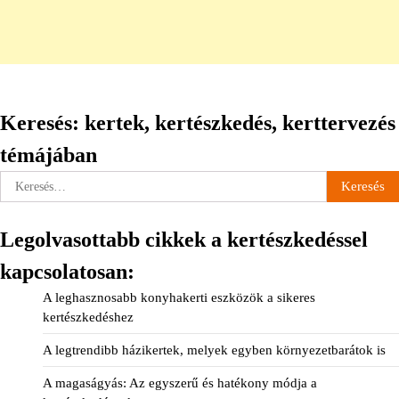
Keresés: kertek, kertészkedés, kerttervezés
témájában
Keresés:
Legolvasottabb cikkek a kertészkedéssel
kapcsolatosan:
A leghasznosabb konyhakerti eszközök a sikeres
kertészkedéshez
A legtrendibb házikertek, melyek egyben környezetbarátok is
A magaságyás: Az egyszerű és hatékony módja a