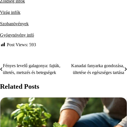
Zöldség infók
Virág infók
Szobanövények
Gyógynövény infó
Post Views:
593
Fényes levelű galagonya: fajták,
Kanadai fanyarka gondozása,
Bejegyzés
ültetés, metszés és betegségek
ültetése és egészséges tartása
navigáció
Related Posts