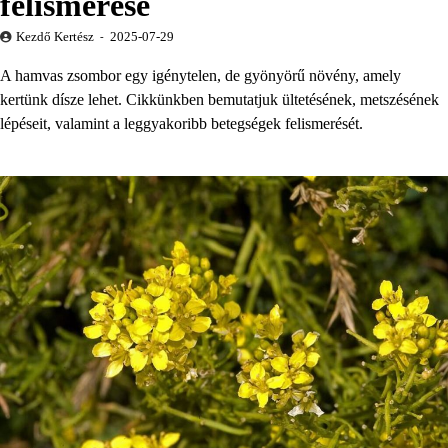
felismerése
Kezdő Kertész
2025-07-29
A hamvas zsombor egy igénytelen, de gyönyörű növény, amely
kertünk dísze lehet. Cikkünkben bemutatjuk ültetésének, metszésének
lépéseit, valamint a leggyakoribb betegségek felismerését.