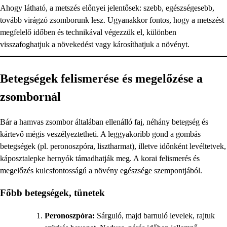
Ahogy látható, a metszés előnyei jelentősek: szebb, egészségesebb,
tovább virágzó zsomborunk lesz. Ugyanakkor fontos, hogy a metszést
megfelelő időben és technikával végezzük el, különben
visszafoghatjuk a növekedést vagy károsíthatjuk a növényt.
Betegségek felismerése és megelőzése a
zsombornál
Bár a hamvas zsombor általában ellenálló faj, néhány betegség és
kártevő mégis veszélyeztetheti. A leggyakoribb gond a gombás
betegségek (pl. peronoszpóra, lisztharmat), illetve időnként levéltetvek,
káposztalepke hernyók támadhatják meg. A korai felismerés és
megelőzés kulcsfontosságú a növény egészsége szempontjából.
Főbb betegségek, tünetek
Peronoszpóra:
Sárguló, majd barnuló levelek, rajtuk