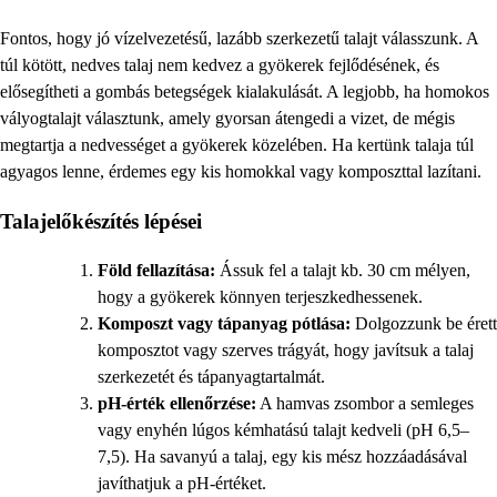
Fontos, hogy jó vízelvezetésű, lazább szerkezetű talajt válasszunk. A
túl kötött, nedves talaj nem kedvez a gyökerek fejlődésének, és
elősegítheti a gombás betegségek kialakulását. A legjobb, ha homokos
vályogtalajt választunk, amely gyorsan átengedi a vizet, de mégis
megtartja a nedvességet a gyökerek közelében. Ha kertünk talaja túl
agyagos lenne, érdemes egy kis homokkal vagy komposzttal lazítani.
Talajelőkészítés lépései
Föld fellazítása:
Ássuk fel a talajt kb. 30 cm mélyen,
hogy a gyökerek könnyen terjeszkedhessenek.
Komposzt vagy tápanyag pótlása:
Dolgozzunk be érett
komposztot vagy szerves trágyát, hogy javítsuk a talaj
szerkezetét és tápanyagtartalmát.
pH-érték ellenőrzése:
A hamvas zsombor a semleges
vagy enyhén lúgos kémhatású talajt kedveli (pH 6,5–
7,5). Ha savanyú a talaj, egy kis mész hozzáadásával
javíthatjuk a pH-értéket.