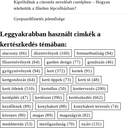
Kipróbáltuk a citromfa nevelését cserépben – Hogyan
teleltettük a fűtetlen lépcsőházban?
Gyepszellőztetés jelentősége
Leggyakrabban használt cimkék a
kertészkedés témában:
alacsony
(66)
dísznövények
(160)
fenntarthatóság
(94)
fűszernövények
(64)
garden design
(77)
gondozás
(46)
gyógynövények
(94)
kert
(372)
kertek
(91)
kertgondozás
(64)
kerti tippek
(73)
kerti tó
(48)
kerti ötletek
(510)
kertstílus
(50)
kerttervezés
(200)
kertépítés
(47)
kertészet
(396)
kertészkedés
(662)
kezdőknek
(89)
konyhakert
(88)
konyhakert tervezés
(74)
közepes
(80)
magas
(89)
magaságyás
(82)
medditerrán
(53)
mezőgazdaság
(70)
nyári
(131)