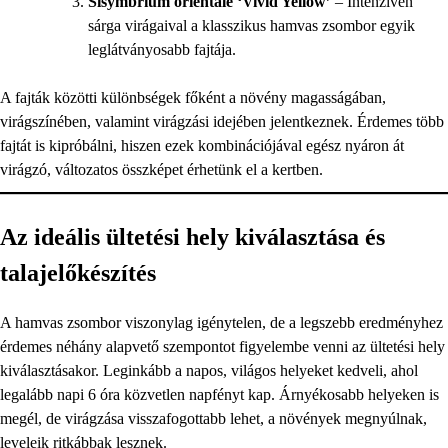
Sisymbrium orientale ‘Vivid Yellow’
– Intenzíven
sárga virágaival a klasszikus hamvas zsombor egyik
leglátványosabb fajtája.
A fajták közötti különbségek főként a növény magasságában,
virágszínében, valamint virágzási idejében jelentkeznek. Érdemes több
fajtát is kipróbálni, hiszen ezek kombinációjával egész nyáron át
virágzó, változatos összképet érhetünk el a kertben.
Az ideális ültetési hely kiválasztása és
talajelőkészítés
A hamvas zsombor viszonylag igénytelen, de a legszebb eredményhez
érdemes néhány alapvető szempontot figyelembe venni az ültetési hely
kiválasztásakor. Leginkább a napos, világos helyeket kedveli, ahol
legalább napi 6 óra közvetlen napfényt kap. Árnyékosabb helyeken is
megél, de virágzása visszafogottabb lehet, a növények megnyúlnak,
leveleik ritkábbak lesznek.