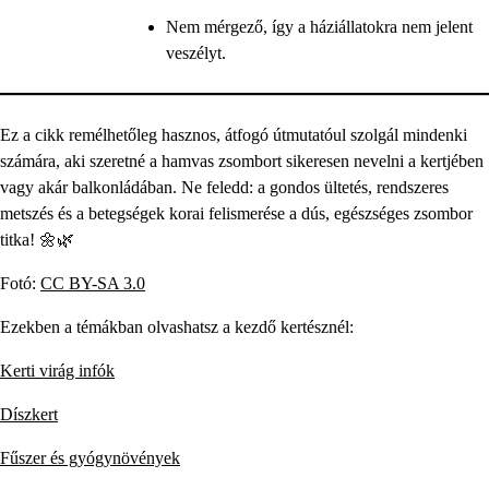
Nem mérgező, így a háziállatokra nem jelent
veszélyt.
Ez a cikk remélhetőleg hasznos, átfogó útmutatóul szolgál mindenki
számára, aki szeretné a hamvas zsombort sikeresen nevelni a kertjében
vagy akár balkonládában. Ne feledd: a gondos ültetés, rendszeres
metszés és a betegségek korai felismerése a dús, egészséges zsombor
titka! 🌼🌿
Fotó:
CC BY-SA 3.0
Ezekben a témákban olvashatsz a kezdő kertésznél:
Kerti virág infók
Díszkert
Fűszer és gyógynövények