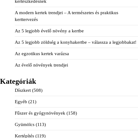
kertészkedésnek
A modern kertek trendjei – A természetes és praktikus
kerttervezés
Az 5 legjobb évelő növény a kertbe
Az 5 legjobb zöldség a konyhakertbe – válassza a legjobbakat!
Az egzotikus kertek varázsa
Az évelő növények trendjei
Kategóriák
Díszkert
(508)
Egyéb
(21)
Fűszer és gyógynövények
(158)
Gyümölcs
(113)
Kertépítés
(119)