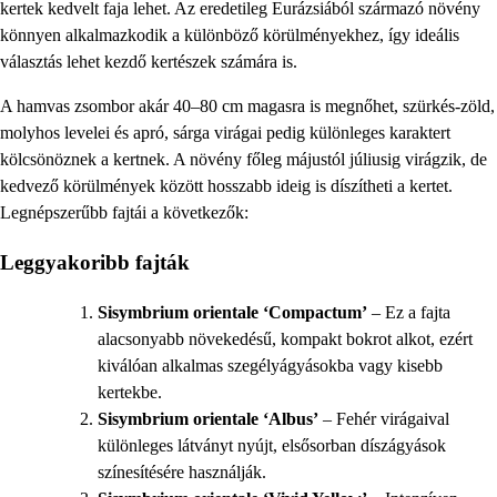
kertek kedvelt faja lehet. Az eredetileg Eurázsiából származó növény
könnyen alkalmazkodik a különböző körülményekhez, így ideális
választás lehet kezdő kertészek számára is.
A hamvas zsombor akár 40–80 cm magasra is megnőhet, szürkés-zöld,
molyhos levelei és apró, sárga virágai pedig különleges karaktert
kölcsönöznek a kertnek. A növény főleg májustól júliusig virágzik, de
kedvező körülmények között hosszabb ideig is díszítheti a kertet.
Legnépszerűbb fajtái a következők:
Leggyakoribb fajták
Sisymbrium orientale ‘Compactum’
– Ez a fajta
alacsonyabb növekedésű, kompakt bokrot alkot, ezért
kiválóan alkalmas szegélyágyásokba vagy kisebb
kertekbe.
Sisymbrium orientale ‘Albus’
– Fehér virágaival
különleges látványt nyújt, elsősorban díszágyások
színesítésére használják.