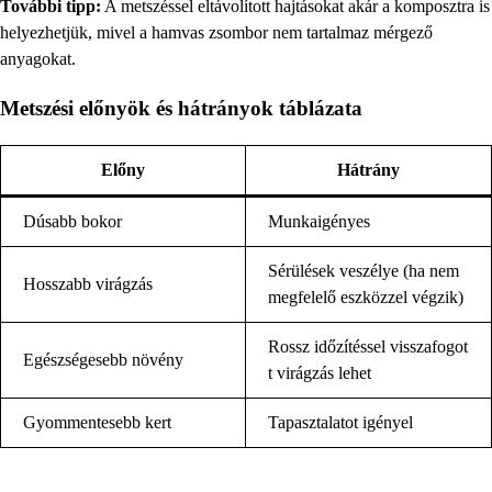
További tipp:
A metszéssel eltávolított hajtásokat akár a komposztra is
helyezhetjük, mivel a hamvas zsombor nem tartalmaz mérgező
anyagokat.
Metszési előnyök és hátrányok táblázata
Előny
Hátrány
Dúsabb bokor
Munkaigényes
Sérülések veszélye (ha nem
Hosszabb virágzás
megfelelő eszközzel végzik)
Rossz időzítéssel visszafogot
Egészségesebb növény
t virágzás lehet
Gyommentesebb kert
Tapasztalatot igényel