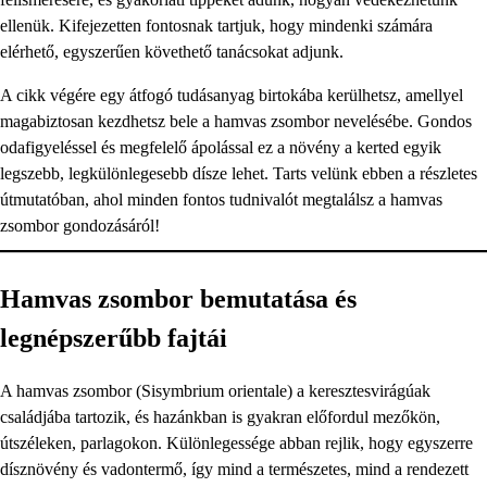
ellenük. Kifejezetten fontosnak tartjuk, hogy mindenki számára
elérhető, egyszerűen követhető tanácsokat adjunk.
A cikk végére egy átfogó tudásanyag birtokába kerülhetsz, amellyel
magabiztosan kezdhetsz bele a hamvas zsombor nevelésébe. Gondos
odafigyeléssel és megfelelő ápolással ez a növény a kerted egyik
legszebb, legkülönlegesebb dísze lehet. Tarts velünk ebben a részletes
útmutatóban, ahol minden fontos tudnivalót megtalálsz a hamvas
zsombor gondozásáról!
Hamvas zsombor bemutatása és
legnépszerűbb fajtái
A hamvas zsombor (Sisymbrium orientale) a keresztesvirágúak
családjába tartozik, és hazánkban is gyakran előfordul mezőkön,
útszéleken, parlagokon. Különlegessége abban rejlik, hogy egyszerre
dísznövény és vadontermő, így mind a természetes, mind a rendezett