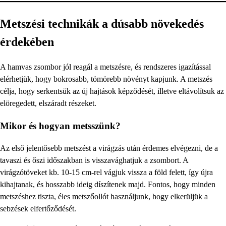
Metszési technikák a dúsabb növekedés
érdekében
A hamvas zsombor jól reagál a metszésre, és rendszeres igazítással
elérhetjük, hogy bokrosabb, tömörebb növényt kapjunk. A metszés
célja, hogy serkentsük az új hajtások képződését, illetve eltávolítsuk az
elöregedett, elszáradt részeket.
Mikor és hogyan metsszünk?
Az első jelentősebb metszést a virágzás után érdemes elvégezni, de a
tavaszi és őszi időszakban is visszavághatjuk a zsombort. A
virágzótöveket kb. 10-15 cm-rel vágjuk vissza a föld felett, így újra
kihajtanak, és hosszabb ideig díszítenek majd. Fontos, hogy minden
metszéshez tiszta, éles metszőollót használjunk, hogy elkerüljük a
sebzések elfertőződését.