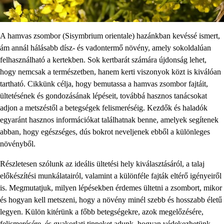
A hamvas zsombor (Sisymbrium orientale) hazánkban kevéssé ismert,
ám annál hálásabb dísz- és vadontermő növény, amely sokoldalúan
felhasználható a kertekben. Sok kertbarát számára újdonság lehet,
hogy nemcsak a természetben, hanem kerti viszonyok közt is kiválóan
tartható. Cikkünk célja, hogy bemutassa a hamvas zsombor fajtáit,
ültetésének és gondozásának lépéseit, továbbá hasznos tanácsokat
adjon a metszéstől a betegségek felismeréséig. Kezdők és haladók
egyaránt hasznos információkat találhatnak benne, amelyek segítenek
abban, hogy egészséges, dús bokrot neveljenek ebből a különleges
növényből.
Részletesen szólunk az ideális ültetési hely kiválasztásáról, a talaj
előkészítési munkálatairól, valamint a különféle fajták eltérő igényeiről
is. Megmutatjuk, milyen lépésekben érdemes ültetni a zsombort, mikor
és hogyan kell metszeni, hogy a növény minél szebb és hosszabb életű
legyen. Külön kitérünk a főbb betegségekre, azok megelőzésére,
felismerésére, és gyakorlati tippeket adunk, hogyan védekezhetünk