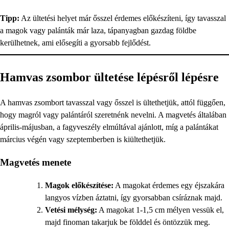
Tipp:
Az ültetési helyet már ősszel érdemes előkészíteni, így tavasszal
a magok vagy palánták már laza, tápanyagban gazdag földbe
kerülhetnek, ami elősegíti a gyorsabb fejlődést.
Hamvas zsombor ültetése lépésről lépésre
A hamvas zsombort tavasszal vagy ősszel is ültethetjük, attól függően,
hogy magról vagy palántáról szeretnénk nevelni. A magvetés általában
április-májusban, a fagyveszély elmúltával ajánlott, míg a palántákat
március végén vagy szeptemberben is kiültethetjük.
Magvetés menete
Magok előkészítése:
A magokat érdemes egy éjszakára
langyos vízben áztatni, így gyorsabban csíráznak majd.
Vetési mélység:
A magokat 1-1,5 cm mélyen vessük el,
majd finoman takarjuk be földdel és öntözzük meg.