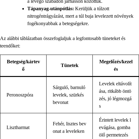
a levegő szabadon járhasson közöttük.
Tápanyag-utánpótlás:
Kerüljük a túlzott
nitrogéntrágyázást, mert a túl buja levelezett növények
fogékonyabbak a betegségekre.
Az alábbi táblázatban összefoglaljuk a legfontosabb tüneteket és
teendőket:
Betegség/kártev
Megelőzés/kezel
Tünetek
ő
és
Levelek eltávolít
Sárguló, barnuló
ása, ritkább öntö
Peronoszpóra
levelek, szürkés
zés, jó légmozgá
bevonat
s
Érintett levelek l
Fehér, lisztes bev
Lisztharmat
evágása, gomba
onat a leveleken
ölő permetezés