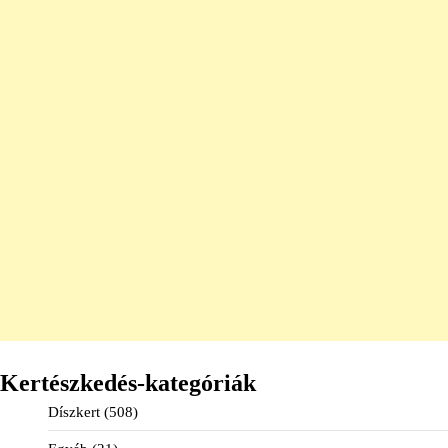
Kertészkedés-kategóriák
Díszkert
(508)