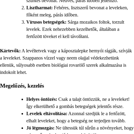
szürkés bevonat. Nedves, párás időben jellemző.
Lisztharmat:
Fehéres, lisztszerű bevonat a leveleken,
főként meleg, párás időben.
Vírusos betegségek:
Sárga mozaikos foltok, torzult
levelek. Ezek nehezebben kezelhetők, általában a
fertőzött töveket el kell távolítani.
Kártevők:
A levéltetvek vagy a káposztalepke hernyói rágják, szívják
a leveleket. Szappanos vízzel vagy neem olajjal védekezhetünk
ellenük, súlyosabb esetben biológiai rovarölő szerek alkalmazása is
indokolt lehet.
Megelőzés, kezelés
Helyes öntözés:
Csak a talajt öntözzük, ne a leveleket!
Így elkerülhető a gombás betegségek jelentős része.
Levelek eltávolítása:
Azonnal szedjük le a fertőzött,
elhalt leveleket, hogy a betegség ne terjedjen tovább.
Jó légmozgás:
Ne ültessük túl sűrűn a növényeket, hogy