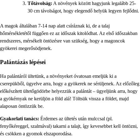
Tőtávolság:
A növények között hagyjunk legalább 25-
30 cm távolságot, hogy elegendő helyük legyen fejlődni.
A magok általában 7-14 nap alatt csíráznak ki, de a talaj
hőmérsékletétől függően ez az időszak kitolódhat. Az első időszakban
rendszeres, mérsékelt öntözésre van szükség, hogy a magoncok
gyökerei megerősödjenek.
Palántázás lépései
Ha palántáról ültetünk, a növényeket óvatosan emeljük ki a
cserepükből, ügyelve arra, hogy a gyökerek ne sérüljenek. Az előzőleg
előkészített ültetőgödörbe helyezzük a palántát – ügyeljünk arra, hogy
a gyökérnyak ne kerüljön a föld alá! Töltsük vissza a földet, majd
alaposan öntözzük be.
Gyakorlati tanács:
Érdemes az ültetés után mulccsal (pl.
fenyőkéreggel, szalmával) takarni a talajt, így kevesebbet kell öntözni,
és csökken a gyomok elszaporodása.