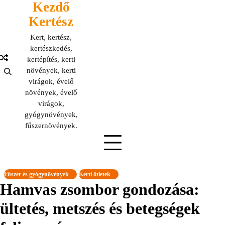
Kezdő
Skip
to
Kertész
content
Kert, kertész,
kertészkedés,
kertépítés, kerti
növények, kerti
virágok, évelő
növények, évelő
virágok,
gyógynövények,
fűszernövények.
Fűszer és gyógynövények
Kerti ötletek
Hamvas zsombor gondozása:
ültetés, metszés és betegségek