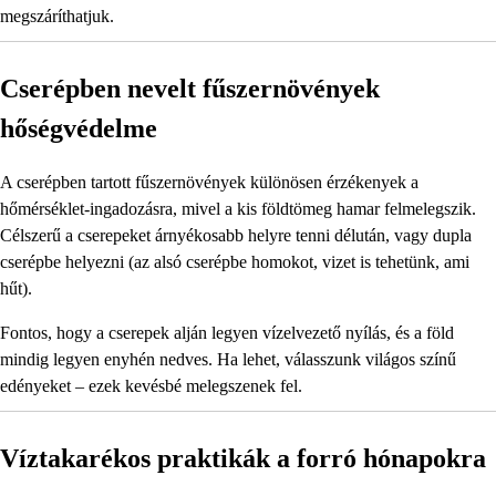
megszáríthatjuk.
Cserépben nevelt fűszernövények
hőségvédelme
A cserépben tartott fűszernövények különösen érzékenyek a
hőmérséklet-ingadozásra, mivel a kis földtömeg hamar felmelegszik.
Célszerű a cserepeket árnyékosabb helyre tenni délután, vagy dupla
cserépbe helyezni (az alsó cserépbe homokot, vizet is tehetünk, ami
hűt).
Fontos, hogy a cserepek alján legyen vízelvezető nyílás, és a föld
mindig legyen enyhén nedves. Ha lehet, válasszunk világos színű
edényeket – ezek kevésbé melegszenek fel.
Víztakarékos praktikák a forró hónapokra