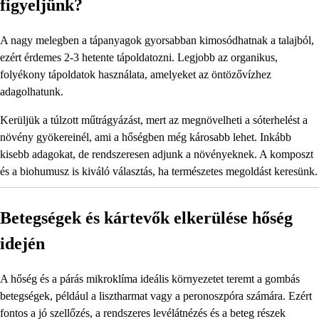
figyeljünk?
A nagy melegben a tápanyagok gyorsabban kimosódhatnak a talajból,
ezért érdemes 2-3 hetente tápoldatozni. Legjobb az organikus,
folyékony tápoldatok használata, amelyeket az öntözővízhez
adagolhatunk.
Kerüljük a túlzott műtrágyázást, mert az megnövelheti a sóterhelést a
növény gyökereinél, ami a hőségben még károsabb lehet. Inkább
kisebb adagokat, de rendszeresen adjunk a növényeknek. A komposzt
és a biohumusz is kiváló választás, ha természetes megoldást keresünk.
Betegségek és kártevők elkerülése hőség
idején
A hőség és a párás mikroklíma ideális környezetet teremt a gombás
betegségek, például a lisztharmat vagy a peronoszpóra számára. Ezért
fontos a jó szellőzés, a rendszeres levélátnézés és a beteg részek