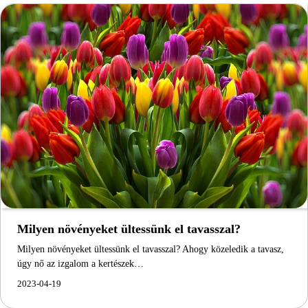
Milyen növényeket ültessünk el tavasszal?
Milyen növényeket ültessünk el tavasszal? Ahogy közeledik a tavasz,
úgy nő az izgalom a kertészek…
2023-04-19