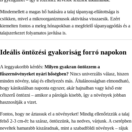
Mindemellett a magas hő hatására a talaj tápanyag-ellátottsága is
csökken, mivel a mikroorganizmusok aktivitása visszaesik. Ezért
kiemelten fontos a meleg hónapokban a megfelelő tápanyagpótlás és a
talajszerkezet folyamatos javítása is.
Ideális öntözési gyakoriság forró napokon
A leggyakoribb kérdés:
Milyen gyakran öntözzem a
fűszernövényeket nyári hőségben?
Nincs univerzális válasz, hiszen
minden növény, talaj és elhelyezés más. Általánosságban elmondható,
hogy kánikulában naponta egyszer, akár hajnalban vagy késő este
célszerű öntözni – amikor a párolgás kisebb, így a növények jobban
hasznosítják a vizet.
Fontos, hogy ne áztassuk el a növényeket! Mindig ellenőrizzük a talaj
felső 2-3 cm-ét: ha száraz, öntözzünk, ha nedves, várjunk. A cserépben
neveltek hamarabb kiszáradnak, mint a szabadföldi növények – rájuk