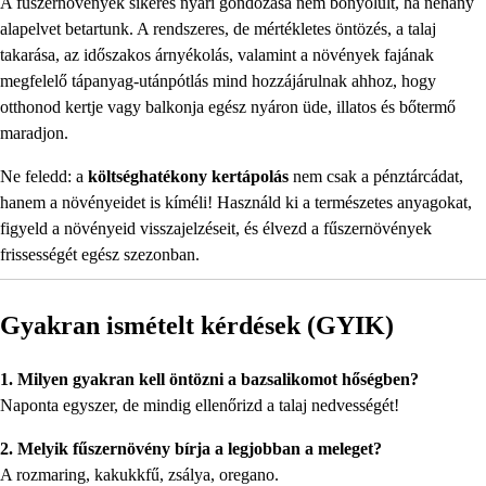
A fűszernövények sikeres nyári gondozása nem bonyolult, ha néhány
alapelvet betartunk. A rendszeres, de mértékletes öntözés, a talaj
takarása, az időszakos árnyékolás, valamint a növények fajának
megfelelő tápanyag-utánpótlás mind hozzájárulnak ahhoz, hogy
otthonod kertje vagy balkonja egész nyáron üde, illatos és bőtermő
maradjon.
Ne feledd: a
költséghatékony kertápolás
nem csak a pénztárcádat,
hanem a növényeidet is kíméli! Használd ki a természetes anyagokat,
figyeld a növényeid visszajelzéseit, és élvezd a fűszernövények
frissességét egész szezonban.
Gyakran ismételt kérdések (GYIK)
1. Milyen gyakran kell öntözni a bazsalikomot hőségben?
Naponta egyszer, de mindig ellenőrizd a talaj nedvességét!
2. Melyik fűszernövény bírja a legjobban a meleget?
A rozmaring, kakukkfű, zsálya, oregano.