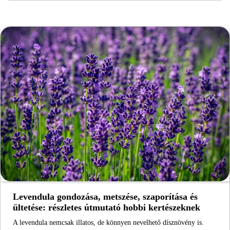
Levendula gondozása, metszése, szaporítása és
ültetése: részletes útmutató hobbi kertészeknek
A levendula nemcsak illatos, de könnyen nevelhető dísznövény is.