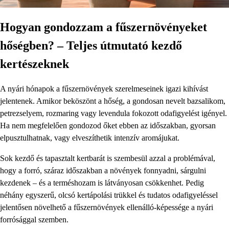
Hogyan gondozzam a fűszernövényeket
hőségben? – Teljes útmutató kezdő
kertészeknek
A nyári hónapok a fűszernövények szerelmeseinek igazi kihívást
jelentenek. Amikor beköszönt a hőség, a gondosan nevelt bazsalikom,
petrezselyem, rozmaring vagy levendula fokozott odafigyelést igényel.
Ha nem megfelelően gondozod őket ebben az időszakban, gyorsan
elpusztulhatnak, vagy elveszíthetik intenzív aromájukat.
Sok kezdő és tapasztalt kertbarát is szembesül azzal a problémával,
hogy a forró, száraz időszakban a növények fonnyadni, sárgulni
kezdenek – és a terméshozam is látványosan csökkenhet. Pedig
néhány egyszerű, olcsó kertápolási trükkel és tudatos odafigyeléssel
jelentősen növelhető a fűszernövények ellenálló-képessége a nyári
forrósággal szemben.