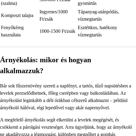
(szalma)
gyomirtás
Ingyenes/1000
Tápanyag-utánpótlás,
Komposzt talajra
Ft/zsák
vízmegtartás
Fenyőkéreg
Esztétikus, hatékony
1000-1500 Ft/zsák
használata
vízmegtartás
Árnyékolás: mikor és hogyan
alkalmazzuk?
Bár sok fűszernövény szereti a napfényt, a tartós, tűző napsütésben a
levelek perzselődhetnek, főleg cserépben vagy balkonládában. Az
árnyékolást leginkább a déli órákban célszerű alkalmazni – például
árnyékoló hálóval, régi lepedővel vagy akár napernyővel.
A megfelelő árnyékolás segít elkerülni a levelek megégését, és
csökkenti a párolgási veszteséget. Arra ügyeljünk, hogy az árnyékoló
ne akadályozza a légmozgást, különben megnőhet a gombás