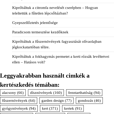
Kipróbáltuk a citromfa nevelését cserépben – Hogyan
teleltettük a fűtetlen lépcsőházban?
Gyepszellőztetés jelentősége
Paradicsom termesztése kezdőknek
Kipróbáltuk a fűszernövények fagyasztását olívaolajban
jégkockatartóban télire.
Kipróbáltuk a fokhagymás permetet a kerti rózsák levéltetvei
ellen – Hatásos volt?
Leggyakrabban használt cimkék a
kertészkedés témában:
alacsony
(66)
dísznövények
(160)
fenntarthatóság
(94)
fűszernövények
(64)
garden design
(77)
gondozás
(46)
gyógynövények
(94)
kert
(371)
kertek
(91)