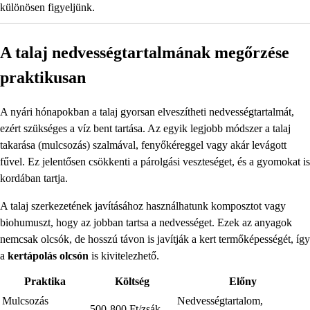
különösen figyeljünk.
A talaj nedvességtartalmának megőrzése
praktikusan
A nyári hónapokban a talaj gyorsan elveszítheti nedvességtartalmát,
ezért szükséges a víz bent tartása. Az egyik legjobb módszer a talaj
takarása (mulcsozás) szalmával, fenyőkéreggel vagy akár levágott
fűvel. Ez jelentősen csökkenti a párolgási veszteséget, és a gyomokat is
kordában tartja.
A talaj szerkezetének javításához használhatunk komposztot vagy
biohumuszt, hogy az jobban tartsa a nedvességet. Ezek az anyagok
nemcsak olcsók, de hosszú távon is javítják a kert termőképességét, így
a
kertápolás olcsón
is kivitelezhető.
Praktika
Költség
Előny
Mulcsozás
Nedvességtartalom,
500-800 Ft/zsák