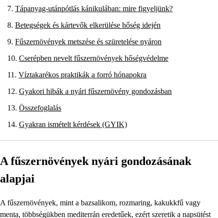
Tápanyag-utánpótlás kánikulában: mire figyeljünk?
Betegségek és kártevők elkerülése hőség idején
Fűszernövények metszése és szüretelése nyáron
Cserépben nevelt fűszernövények hőségvédelme
Víztakarékos praktikák a forró hónapokra
Gyakori hibák a nyári fűszernövény gondozásban
Összefoglalás
Gyakran ismételt kérdések (GYIK)
A fűszernövények nyári gondozásának
alapjai
A fűszernövények, mint a bazsalikom, rozmaring, kakukkfű vagy
menta, többségükben mediterrán eredetűek, ezért szeretik a napsütést