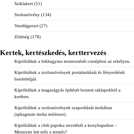
Sziklakert
(51)
Szobanövény
(134)
Vendégposzt
(27)
Zöldség
(178)
Kertek, kertészkedés, kerttervezés
Kipróbáltuk a fokhagyma termesztését cserépben az erkélyen.
Kipróbáltuk a szobanövények portalanítását és fényesítését
banánhéjjal.
Kipróbáltuk a magaságyás építését bontott raklapokból a
kertben.
Kipróbáltuk a szobanövények szaporítását mohában
(sphagnum moha módszer).
Kipróbáltuk a chili paprika nevelését a konyhapulton –
Mennyire lett erős a termés?