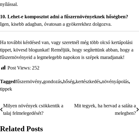
nyílással.
10. Lehet-e komposztot adni a fűszernövényeknek hőségben?
Igen, kisebb adagban, óvatosan a gyökerekhez dolgozva.
Ha további kérdésed van, vagy szeretnél még több olcsó kertápolási
tippet, kövesd blogunkat! Reméljük, hogy segítettünk abban, hogy a
fűszernövényeid a legmelegebb napokon is szépek maradjanak!
Post Views:
252
Tagged
fűszernövény
,
gondozás
,
hőség
,
kertészkedés
,
növényápolás
,
tippek
Milyen növények csökkentik a
Mit tegyek, ha hervad a saláta a
Bejegyzés
talaj felmelegedését?
melegben?
navigáció
Related Posts