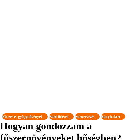
Fűszer és gyógynövények
Kerti ötletek
Kerttervezés
Konyhakert
Hogyan gondozzam a
fűszernövényeket hőségben?