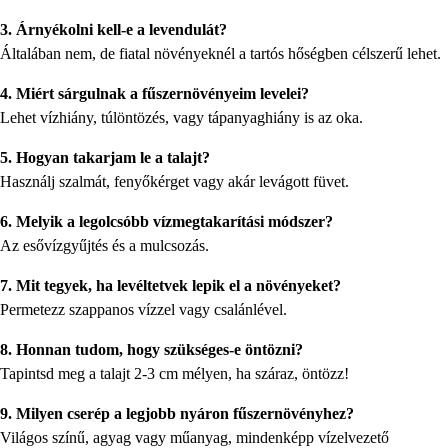
3. Árnyékolni kell-e a levendulát?
Általában nem, de fiatal növényeknél a tartós hőségben célszerű lehet.
4. Miért sárgulnak a fűszernövényeim levelei?
Lehet vízhiány, túlöntözés, vagy tápanyaghiány is az oka.
5. Hogyan takarjam le a talajt?
Használj szalmát, fenyőkérget vagy akár levágott füvet.
6. Melyik a legolcsóbb vízmegtakarítási módszer?
Az esővízgyűjtés és a mulcsozás.
7. Mit tegyek, ha levéltetvek lepik el a növényeket?
Permetezz szappanos vízzel vagy csalánlével.
8. Honnan tudom, hogy szükséges-e öntözni?
Tapintsd meg a talajt 2-3 cm mélyen, ha száraz, öntözz!
9. Milyen cserép a legjobb nyáron fűszernövényhez?
Világos színű, agyag vagy műanyag, mindenképp vízelvezető