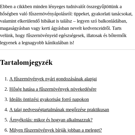
Ebben a cikkben minden lényeges tudnivalót összegyűjtöttünk a
hőségben való fűszernövényápolásról: tippeket, gyakorlati tanácsokat,
valamint elkerülendő hibákat is találsz – legyen szó balkonládában,
magaságyásban vagy kerti ágyásban nevelt kedvenceidről. Tarts
velünk, hogy fűszernövényeid egészségesek, illatosak és bőtermők
legyenek a legnagyobb kánikulában is!
Tartalomjegyzék
A fűszernövények nyári gondozásának alapjai
Hőség hatása a fűszernövények növekedésére
Ideális öntözési gyakoriság forró napokon
A talaj nedvességtartalmának megőrzése praktikusan
Árnyékolás: mikor és hogyan alkalmazzuk?
Milyen fűszernövények bírják jobban a meleget?