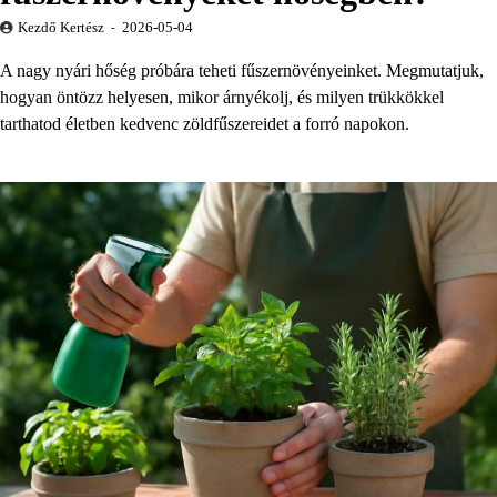
Kezdő Kertész
2026-05-04
A nagy nyári hőség próbára teheti fűszernövényeinket. Megmutatjuk,
hogyan öntözz helyesen, mikor árnyékolj, és milyen trükkökkel
tarthatod életben kedvenc zöldfűszereidet a forró napokon.