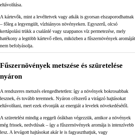
eltávolítása.
A kártevők, mint a levéltetvek vagy atkák is gyorsan elszaporodhatnak
– főleg a legyengült, vízhiányos növényeken. Egyszerű, olcsó
kertápolási trükk a csalánlé vagy szappanos víz permetezése, mely
hatékony a legtöbb kártevő ellen, miközben a fűszernövények aromáját
nem befolyásolja.
Fűszernövények metszése és szüretelése
nyáron
A rendszeres metszés elengedhetetlen: így a növények bokrosabbak
lesznek, és tovább teremnek. Nyáron célszerű a virágzó hajtásokat
eltávolítani, mert ezek elvonják az energiát a levelek növekedésétől.
A szüretelést mindig a reggeli órákban végezzük, amikor a növények
még frissek, nedvdúsak – így a fűszernövények aromája is intenzívebb
lesz. A levágott hajtásokat akár le is fagyaszthatjuk, vagy