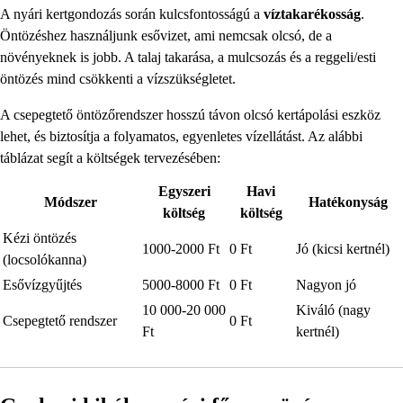
A nyári kertgondozás során kulcsfontosságú a
víztakarékosság
.
Öntözéshez használjunk esővizet, ami nemcsak olcsó, de a
növényeknek is jobb. A talaj takarása, a mulcsozás és a reggeli/esti
öntözés mind csökkenti a vízszükségletet.
A csepegtető öntözőrendszer hosszú távon olcsó kertápolási eszköz
lehet, és biztosítja a folyamatos, egyenletes vízellátást. Az alábbi
táblázat segít a költségek tervezésében:
Egyszeri
Havi
Módszer
Hatékonyság
költség
költség
Kézi öntözés
1000-2000 Ft
0 Ft
Jó (kicsi kertnél)
(locsolókanna)
Esővízgyűjtés
5000-8000 Ft
0 Ft
Nagyon jó
10 000-20 000
Kiváló (nagy
Csepegtető rendszer
0 Ft
Ft
kertnél)