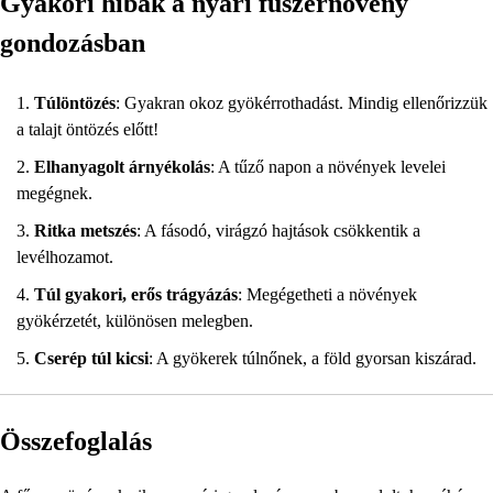
Gyakori hibák a nyári fűszernövény
gondozásban
Túlöntözés
: Gyakran okoz gyökérrothadást. Mindig ellenőrizzük
a talajt öntözés előtt!
Elhanyagolt árnyékolás
: A tűző napon a növények levelei
megégnek.
Ritka metszés
: A fásodó, virágzó hajtások csökkentik a
levélhozamot.
Túl gyakori, erős trágyázás
: Megégetheti a növények
gyökérzetét, különösen melegben.
Cserép túl kicsi
: A gyökerek túlnőnek, a föld gyorsan kiszárad.
Összefoglalás