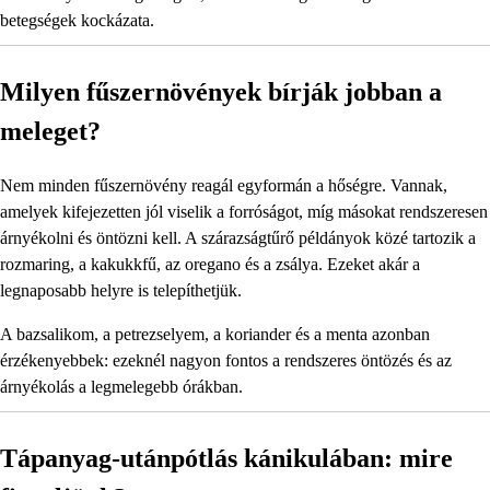
betegségek kockázata.
Milyen fűszernövények bírják jobban a
meleget?
Nem minden fűszernövény reagál egyformán a hőségre. Vannak,
amelyek kifejezetten jól viselik a forróságot, míg másokat rendszeresen
árnyékolni és öntözni kell. A szárazságtűrő példányok közé tartozik a
rozmaring, a kakukkfű, az oregano és a zsálya. Ezeket akár a
legnaposabb helyre is telepíthetjük.
A bazsalikom, a petrezselyem, a koriander és a menta azonban
érzékenyebbek: ezeknél nagyon fontos a rendszeres öntözés és az
árnyékolás a legmelegebb órákban.
Tápanyag-utánpótlás kánikulában: mire