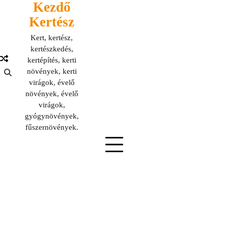
Kezdő
Skip
to
Kertész
content
Kert, kertész,
kertészkedés,
kertépítés, kerti
növények, kerti
virágok, évelő
növények, évelő
virágok,
gyógynövények,
fűszernövények.