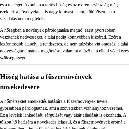
és a meleget. Azonban a tartós hőség és az extrém szárazság még
ezeknek a növényeknek is nagy kihívást jelent, különösen, ha a
vízellátás nem megfelelő.
A hőségben a növények párologtatása megnő, ezért gyorsabban
veszítenek nedvességet, a talaj pedig könnyebben kiszárad. Ezért a
legfontosabb alapelv: a rendszeres, de nem túlzásba vitt öntözés, a talaj
nedvességtartalmának megőrzése, valamint a tűző nap elleni védekezés
szükségessége.
Hőség hatása a fűszernövények
növekedésére
A hőmérséklet-emelkedés hatására a fűszernövények levelei
gyorsabban párologtatnak, ami a szövetekben vízhiányhoz vezethet.
Ez a levelek lankadását, sárgulását vagy akár elhalását is okozhatja. A
túlzott hő hatására a növekedés lelassul, és a fűszernövények aromája
is gyengülhet – így a főzéshez kevésbé lesznek alkalmasak.