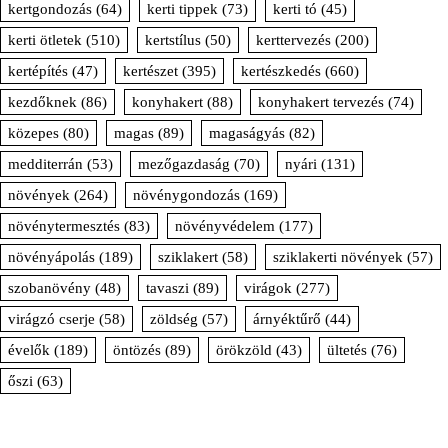
kertgondozás
(64)
kerti tippek
(73)
kerti tó
(45)
kerti ötletek
(510)
kertstílus
(50)
kerttervezés
(200)
kertépítés
(47)
kertészet
(395)
kertészkedés
(660)
kezdőknek
(86)
konyhakert
(88)
konyhakert tervezés
(74)
közepes
(80)
magas
(89)
magaságyás
(82)
medditerrán
(53)
mezőgazdaság
(70)
nyári
(131)
növények
(264)
növénygondozás
(169)
növénytermesztés
(83)
növényvédelem
(177)
növényápolás
(189)
sziklakert
(58)
sziklakerti növények
(57)
szobanövény
(48)
tavaszi
(89)
virágok
(277)
virágzó cserje
(58)
zöldség
(57)
árnyéktűrő
(44)
évelők
(189)
öntözés
(89)
örökzöld
(43)
ültetés
(76)
őszi
(63)