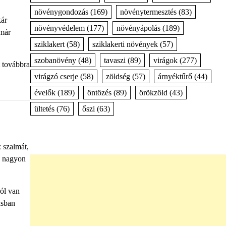
növénygondozás
(169)
növénytermesztés
(83)
kár
növényvédelem
(177)
növényápolás
(189)
 már
sziklakert
(58)
sziklakerti növények
(57)
szobanövény
(48)
tavaszi
(89)
virágok
(277)
t továbbra
virágzó cserje
(58)
zöldség
(57)
árnyéktűrő
(44)
évelők
(189)
öntözés
(89)
örökzöld
(43)
ültetés
(76)
őszi
(63)
z szalmát,
 a nagyon
ól van
ásban