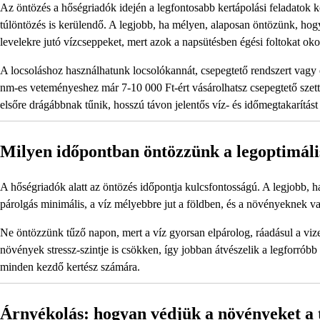
Az öntözés a hőségriadók idején a legfontosabb kertápolási feladatok 
túlöntözés is kerülendő. A legjobb, ha mélyen, alaposan öntözünk, ho
levelekre jutó vízcseppeket, mert azok a napsütésben égési foltokat ok
A locsoláshoz használhatunk locsolókannát, csepegtető rendszert vagy 
nm-es veteményeshez már 7-10 000 Ft-ért vásárolhatsz csepegtető szett
elsőre drágábbnak tűnik, hosszú távon jelentős víz- és időmegtakarítást 
Milyen időpontban öntözzünk a legoptimál
A hőségriadók alatt az öntözés időpontja kulcsfontosságú. A legjobb, h
párolgás minimális, a víz mélyebbre jut a földben, és a növényeknek van
Ne öntözzünk tűző napon, mert a víz gyorsan elpárolog, ráadásul a viz
növények stressz-szintje is csökken, így jobban átvészelik a legforróbb
minden kezdő kertész számára.
Árnyékolás: hogyan védjük a növényeket a 