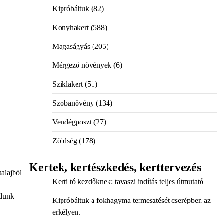
Kipróbáltuk
(82)
Konyhakert
(588)
Magaságyás
(205)
Mérgező növények
(6)
Sziklakert
(51)
Szobanövény
(134)
Vendégposzt
(27)
Zöldség
(178)
Kertek, kertészkedés, kerttervezés
alajból
Kerti tó kezdőknek: tavaszi indítás teljes útmutató
odunk
Kipróbáltuk a fokhagyma termesztését cserépben az
erkélyen.