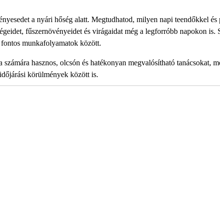
yesedet a nyári hőség alatt. Megtudhatod, milyen napi teendőkkel és 
égeidet, fűszernövényeidet és virágaidat még a legforróbb napokon is. 
éb fontos munkafolyamatok között.
a a számára hasznos, olcsón és hatékonyan megvalósítható tanácsokat, m
időjárási körülmények között is.