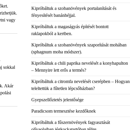
őket.
Kipróbáltuk a szobanövények portalanítását és
rizhetjük.
fényesítését banánhéjjal.
etni vagy
Kipróbáltuk a magaságyás építését bontott
raklapokból a kertben.
Kipróbáltuk a szobanövények szaporítását mohában
(sphagnum moha módszer).
p
Kipróbáltuk a chili paprika nevelését a konyhapulton
aj sokkal
– Mennyire lett erős a termés?
Kipróbáltuk a citromfa nevelését cserépben – Hogyan
ak. Akár
teleltettük a fűtetlen lépcsőházban?
ápolási
Gyepszellőztetés jelentősége
Paradicsom termesztése kezdőknek
Kipróbáltuk a fűszernövények fagyasztását
olívaolajban jégkockatartóban télire.