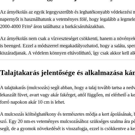
Az árnyékolás az egyik legegyszerűbb és leghatékonyabb védekezési m
napernyőt is használhatunk a veteményes fölé, hogy legalább a legme
2000-4000 Ft/m² áron találhatsz a barkácsáruházakban.
Az árnyékolás nem csak a vízveszteséget csökkenti, hanem a növények l
is beenged. Ezzel a módszerrel megakadályozhatod, hogy a saláta, sp
kiszáradjanak. A védelem könnyen eltávolítható, így csak akkor kell al
Talajtakarás jelentősége és alkalmazása kán
A talajtakarás (mulcsozás) segít abban, hogy a talaj tovább tartsa a ne
lekaszált füvet, avart vagy akár fakérget, attól függően, mi elérhető a
forró napokon akár 10 cm is lehet.
A mulcsozás költséghatékony és természetes módja a kert ápolásának, 
szó. Egy 20 nm-es veteményes mulcsozásához szükséges szalma ára pé
segít, de a gyomok növekedését is visszafogja, ezzel is csökkentve a ker