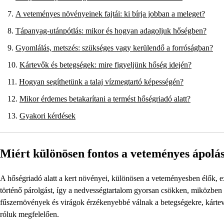
A veteményes növényeinek fajtái: ki bírja jobban a meleget?
Tápanyag-utánpótlás: mikor és hogyan adagoljuk hőségben?
Gyomlálás, metszés: szükséges vagy kerülendő a forróságban?
Kártevők és betegségek: mire figyeljünk hőség idején?
Hogyan segíthetünk a talaj vízmegtartó képességén?
Mikor érdemes betakarítani a termést hőségriadó alatt?
Gyakori kérdések
Miért különösen fontos a veteményes ápolá
A hőségriadó alatt a kert növényei, különösen a veteményesben élők, 
történő párolgást, így a nedvességtartalom gyorsan csökken, miközben 
fűszernövények és virágok érzékenyebbé válnak a betegségekre, kárte
róluk megfelelően.