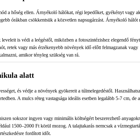
ód a hőség ellen. Árnyékoló hálókat, régi lepedőket, gyékényt vagy a
legebb órákban csökkentsük a közvetlen napsugárzást. Árnyékoló hálót
eveleit is védi a leégéstől, miközben a fotoszintézishez elegendő fény
enót, retek vagy más érzékenyebb növények idő előtt felmagzanak vagy
kalmazni, amikor tényleg szükség van rá.
ikula alatt
dvességet, és védje a növények gyökereit a túlmelegedéstől. Használhats
 kertedben. A mulcs réteg vastagsága ideális esetben legalább 5-7 cm, de
hiszen sokszor ingyen vagy minimális költségért beszerezhető anyagokr
ldául 1500–2000 Ft körül mozog. A talajtakarás nemcsak a vízmegtart
tészkedésre fordított időt.