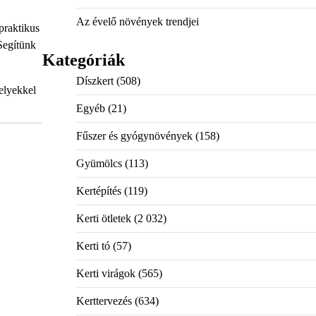
Az évelő növények trendjei
praktikus
Segítünk
Kategóriák
Díszkert
(508)
elyekkel
Egyéb
(21)
Fűszer és gyógynövények
(158)
Gyümölcs
(113)
Kertépítés
(119)
Kerti ötletek
(2 032)
Kerti tó
(57)
Kerti virágok
(565)
Kerttervezés
(634)