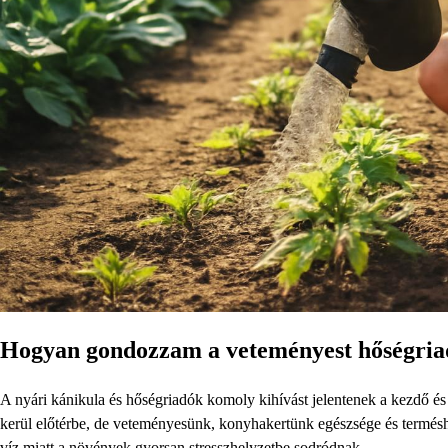
Hogyan gondozzam a veteményest hőségriad
A nyári kánikula és hőségriadók komoly kihívást jelentenek a kezdő és 
kerül előtérbe, de veteményesünk, konyhakertünk egészsége és termésho
víz miatt a növények gyorsan stresszhelyzetbe sodródnak.