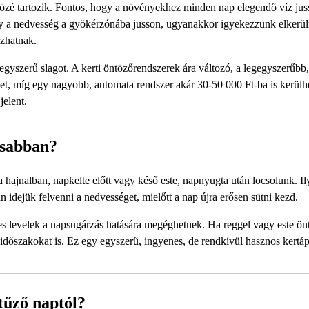
közé tartozik. Fontos, hogy a növényekhez minden nap elegendő víz jus
gy a nedvesség a gyökérzónába jusson, ugyanakkor igyekezzünk elkerül
ozhatnak.
egyszerű slagot. A kerti öntözőrendszerek ára változó, a legegyszerűbb
et, míg egy nagyobb, automata rendszer akár 30-50 000 Ft-ba is kerülh
jelent.
isabban?
a hajnalban, napkelte előtt vagy késő este, napnyugta után locsolunk. I
 idejük felvenni a nedvességet, mielőtt a nap újra erősen sütni kezd.
es levelek a napsugárzás hatására megéghetnek. Ha reggel vagy este ön
 időszakokat is. Ez egy egyszerű, ingyenes, de rendkívül hasznos kertáp
tűző naptól?