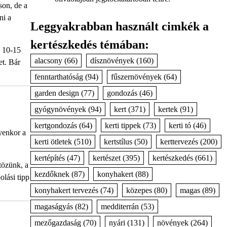
son, de a
ni a
Leggyakrabban használt cimkék a
kertészkedés témában:
, 10-15
alacsony
(66)
dísznövények
(160)
et. Bár
fenntarthatóság
(94)
fűszernövények
(64)
garden design
(77)
gondozás
(46)
gyógynövények
(94)
kert
(371)
kertek
(91)
kertgondozás
(64)
kerti tippek
(73)
kerti tó
(46)
lyenkor a
kerti ötletek
(510)
kertstílus
(50)
kerttervezés
(200)
kertépítés
(47)
kertészet
(395)
kertészkedés
(661)
tözünk, a
kezdőknek
(87)
konyhakert
(88)
olási tipp
konyhakert tervezés
(74)
közepes
(80)
magas
(89)
magaságyás
(82)
medditerrán
(53)
mezőgazdaság
(70)
nyári
(131)
növények
(264)