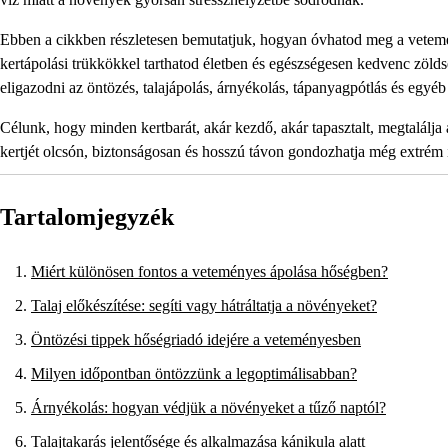
Ebben a cikkben részletesen bemutatjuk, hogyan óvhatod meg a vetemén
kertápolási trükkökkel tarthatod életben és egészségesen kedvenc zölds
eligazodni az öntözés, talajápolás, árnyékolás, tápanyagpótlás és egy
Célunk, hogy minden kertbarát, akár kezdő, akár tapasztalt, megtalálj
kertjét olcsón, biztonságosan és hosszú távon gondozhatja még extrém 
Tartalomjegyzék
Miért különösen fontos a veteményes ápolása hőségben?
Talaj előkészítése: segíti vagy hátráltatja a növényeket?
Öntözési tippek hőségriadó idejére a veteményesben
Milyen időpontban öntözzünk a legoptimálisabban?
Árnyékolás: hogyan védjük a növényeket a tűző naptól?
Talajtakarás jelentősége és alkalmazása kánikula alatt