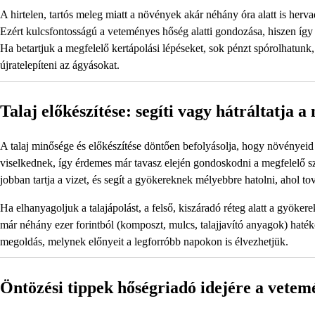
A hirtelen, tartós meleg miatt a növények akár néhány óra alatt is he
Ezért kulcsfontosságú a veteményes hőség alatti gondozása, hiszen íg
Ha betartjuk a megfelelő kertápolási lépéseket, sok pénzt spórolhatunk
újratelepíteni az ágyásokat.
Talaj előkészítése: segíti vagy hátráltatja 
A talaj minősége és előkészítése döntően befolyásolja, hogy növénye
viselkednek, így érdemes már tavasz elején gondoskodni a megfelelő sze
jobban tartja a vizet, és segít a gyökereknek mélyebbre hatolni, ahol to
Ha elhanyagoljuk a talajápolást, a felső, kiszáradó réteg alatt a gyök
már néhány ezer forintból (komposzt, mulcs, talajjavító anyagok) hatéko
megoldás, melynek előnyeit a legforróbb napokon is élvezhetjük.
Öntözési tippek hőségriadó idejére a vete