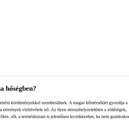
sa hőségben?
extrém körülményekkel szembesülnek. A magas hőmérséklet gyorsítja a t
a növények vízfelvétele nő. Az ilyen stresszhelyzetekben a zöldségek,
vőkre, sőt, a terméshozam is jelentősen lecsökkenhet, ha nem gondosk