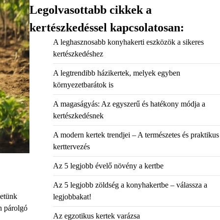
Legolvasottabb cikkek a
kertészkedéssel kapcsolatosan:
A leghasznosabb konyhakerti eszközök a sikeres
kertészkedéshez
A legtrendibb házikertek, melyek egyben
környezetbarátok is
A magaságyás: Az egyszerű és hatékony módja a
kertészkedésnek
A modern kertek trendjei – A természetes és praktikus
kerttervezés
Az 5 legjobb évelő növény a kertbe
Az 5 legjobb zöldség a konyhakertbe – válassza a
zetünk
legjobbakat!
n párolgó
Az egzotikus kertek varázsa