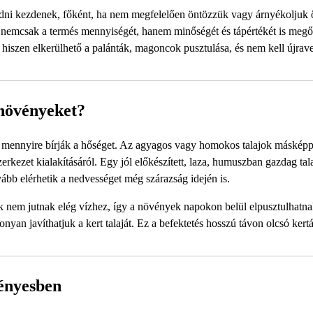
rvadni kezdenek, főként, ha nem megfelelően öntözzük vagy árnyékoljuk 
y nemcsak a termés mennyiségét, hanem minőségét és tápértékét is megő
, hiszen elkerülhető a palánták, magoncok pusztulása, és nem kell újrav
a növényeket?
id mennyire bírják a hőséget. Az agyagos vagy homokos talajok máskép
rkezet kialakításáról. Egy jól előkészített, laza, humuszban gazdag tal
vább elérhetik a nedvességet még szárazság idején is.
erek nem jutnak elég vízhez, így a növények napokon belül elpusztulhatn
nyan javíthatjuk a kert talaját. Ez a befektetés hosszú távon olcsó kert
ményesben