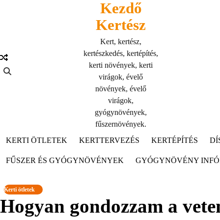
Kezdő
Skip
to
Kertész
content
Kert, kertész,
kertészkedés, kertépítés,
kerti növények, kerti
virágok, évelő
növények, évelő
virágok,
gyógynövények,
fűszernövények.
KERTI ÖTLETEK
KERTTERVEZÉS
KERTÉPÍTÉS
DÍ
FŰSZER ÉS GYÓGYNÖVÉNYEK
GYÓGYNÖVÉNY INF
Kerti ötletek
Hogyan gondozzam a vetem