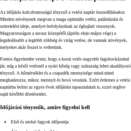
Az időjárás kulcsfontosságú tényező a vetési naptár összeállításakor.
Minden növénynek megvan a maga optimális vetési, palántázási és
szüretelési ideje, amelyet befolyásolnak az éghajlati viszonyok.
Magyarországon a tavasz közepétől (április eleje-május vége) a
legideálisabb a legtöbb zöldség és virág vetése, de vannak növények,
melyeket akár ősszel is vethetünk.
Fontos figyelembe venni, hogy a korai vetés nagyobb fagykockázattal
jár, míg a késői vetésnél a nyári hőség vagy szárazság lehet akadályozó
tényező. A hőmérséklet és a csapadék mennyisége mind-mind
meghatározza, mikor, mennyit és hová vessünk. Ezért érdemes a vetési
naptárba beírni az egyes évek időjárási tapasztalatait is, ezzel segítve
saját későbbi döntéseidet.
Időjárási tényezők, amire figyelni kell
Első és utolsó fagyok időpontja