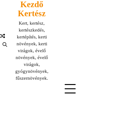
Kezdő
Skip
to
Kertész
content
Kert, kertész,
kertészkedés,
kertépítés, kerti
növények, kerti
virágok, évelő
növények, évelő
virágok,
gyógynövények,
fűszernövények.