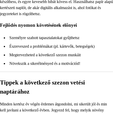
készíthess, és egyre kevesebb hibát kövess el. Használhatsz papír alapú
kertészeti naplót, de akár digitális alkalmazást is, ahol fotókat és
jegyzeteket is rögzíthetsz.
Fejlődés nyomon követésének előnyei
Személyre szabott tapasztalatokat gyűjthetsz
Észreveszed a problémákat (pl. kártevők, betegségek)
Megtervezheted a következő szezon munkáit
Növekszik a sikerélményed és a motivációd!
Tippek a következő szezon vetési
naptárához
Minden kertész év végén érdemes átgondolni, mi sikerült jól és min
kell javítani a következő évben. Jegyezd fel, hogy melyik növény