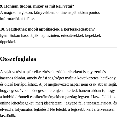
9. Honnan tudom, mikor és mit kell vetni?
A magcsomagokon, könyvekben, online naptárakban pontos
információkat találsz.
10. Segíthetnek mobil applikációk a kertészkedésben?
Igen! Sokan használják napi szinten, értesítésekkel, képekkel,
tippekkel.
Összefoglalás
A saját vetési naptár elkészítése kezdő kertészként is egyszerű és
hasznos feladat, amely óriási segítséget nyújt a következetes, hatékony
és olcsó kertápoláshoz. A jól megtervezett naptár nem csak abban segít,
hogy egész évben bőségesen teremjen a kerted, hanem abban is, hogy
a hobbid örömteli és sikerélményekben gazdag legyen. Használd ki az
online lehetőségeket, merj kísérletezni, jegyezd fel a tapasztalataidat, és
élvezd a folyamatos fejlődést! Ne feledd: a legszebb kert a tervezéssel
kezdődik.