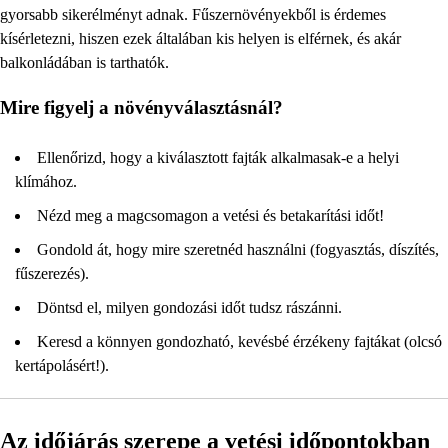
gyorsabb sikerélményt adnak. Fűszernövényekből is érdemes
kísérletezni, hiszen ezek általában kis helyen is elférnek, és akár
balkonládában is tarthatók.
Mire figyelj a növényválasztásnál?
Ellenőrizd, hogy a kiválasztott fajták alkalmasak-e a helyi
klímához.
Nézd meg a magcsomagon a vetési és betakarítási időt!
Gondold át, hogy mire szeretnéd használni (fogyasztás, díszítés,
fűszerezés).
Döntsd el, milyen gondozási időt tudsz rászánni.
Keresd a könnyen gondozható, kevésbé érzékeny fajtákat (olcsó
kertápolásért!).
Az időjárás szerepe a vetési időpontokban