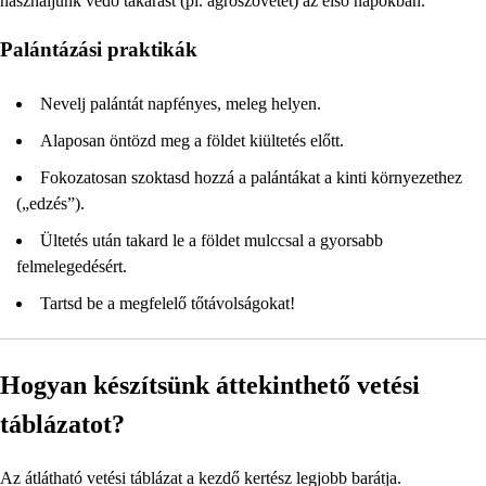
használjunk védő takarást (pl. agroszövetet) az első napokban.
Palántázási praktikák
Nevelj palántát napfényes, meleg helyen.
Alaposan öntözd meg a földet kiültetés előtt.
Fokozatosan szoktasd hozzá a palántákat a kinti környezethez
(„edzés”).
Ültetés után takard le a földet mulccsal a gyorsabb
felmelegedésért.
Tartsd be a megfelelő tőtávolságokat!
Hogyan készítsünk áttekinthető vetési
táblázatot?
Az átlátható vetési táblázat a kezdő kertész legjobb barátja.