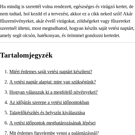
Ha mindig is szerettél volna rendezett, egészséges és virágzó kertet, de
nem tudtad, hol kezdd el a tervezést, akkor ez a cikk neked szól! Akár
fűszernövényeket, akár évelő virágokat, zöldségeket vagy fűszereket
szeretnél ültetni, most megtudhatod, hogyan készíts saját vetési naptárt,
amely segít olcsón, hatékonyan, és örömmel gondozni kertedet.
Tartalomjegyzék
Miért érdemes saját vetési naptárt készíteni?
A vetési naptár alapjai: mire van szükségünk?
Hogyan válasszuk ki a megfelelő növényeket?
Az időjárás szerepe a vetési időpontokban
Talajelőkészítés és helyszín kiválasztása
A vetési időpontok meghatározásának lépései
Mit érdemes figyelembe venni a palántázásnál?