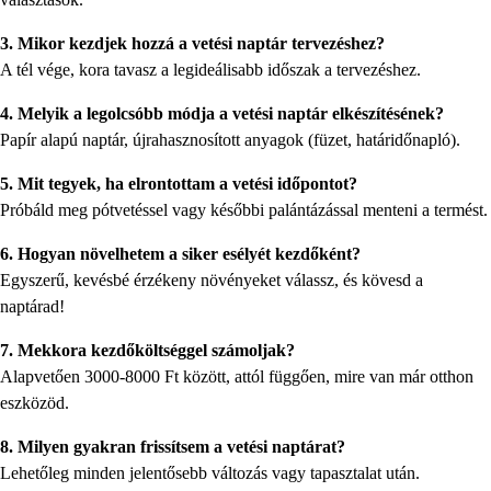
3. Mikor kezdjek hozzá a vetési naptár tervezéshez?
A tél vége, kora tavasz a legideálisabb időszak a tervezéshez.
4. Melyik a legolcsóbb módja a vetési naptár elkészítésének?
Papír alapú naptár, újrahasznosított anyagok (füzet, határidőnapló).
5. Mit tegyek, ha elrontottam a vetési időpontot?
Próbáld meg pótvetéssel vagy későbbi palántázással menteni a termést.
6. Hogyan növelhetem a siker esélyét kezdőként?
Egyszerű, kevésbé érzékeny növényeket válassz, és kövesd a
naptárad!
7. Mekkora kezdőköltséggel számoljak?
Alapvetően 3000-8000 Ft között, attól függően, mire van már otthon
eszközöd.
8. Milyen gyakran frissítsem a vetési naptárat?
Lehetőleg minden jelentősebb változás vagy tapasztalat után.