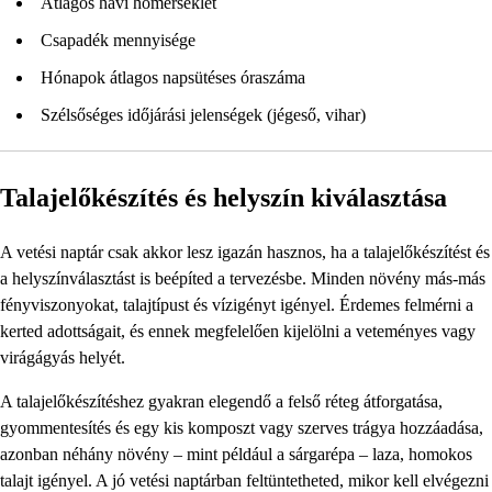
Átlagos havi hőmérséklet
Csapadék mennyisége
Hónapok átlagos napsütéses óraszáma
Szélsőséges időjárási jelenségek (jégeső, vihar)
Talajelőkészítés és helyszín kiválasztása
A vetési naptár csak akkor lesz igazán hasznos, ha a talajelőkészítést és
a helyszínválasztást is beépíted a tervezésbe. Minden növény más-más
fényviszonyokat, talajtípust és vízigényt igényel. Érdemes felmérni a
kerted adottságait, és ennek megfelelően kijelölni a veteményes vagy
virágágyás helyét.
A talajelőkészítéshez gyakran elegendő a felső réteg átforgatása,
gyommentesítés és egy kis komposzt vagy szerves trágya hozzáadása,
azonban néhány növény – mint például a sárgarépa – laza, homokos
talajt igényel. A jó vetési naptárban feltüntetheted, mikor kell elvégezni