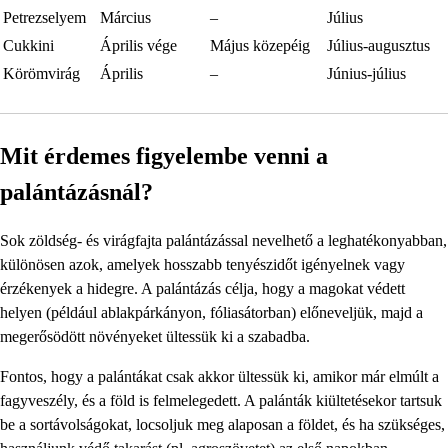
Petrezselyem
Március
–
Július
Cukkini
Április vége
Május közepéig
Július-augusztus
Körömvirág
Április
–
Június-július
Mit érdemes figyelembe venni a
palántázásnál?
Sok zöldség- és virágfajta palántázással nevelhető a leghatékonyabban,
különösen azok, amelyek hosszabb tenyészidőt igényelnek vagy
érzékenyek a hidegre. A palántázás célja, hogy a magokat védett
helyen (például ablakpárkányon, fóliasátorban) előneveljük, majd a
megerősödött növényeket ültessük ki a szabadba.
Fontos, hogy a palántákat csak akkor ültessük ki, amikor már elmúlt a
fagyveszély, és a föld is felmelegedett. A palánták kiültetésekor tartsuk
be a sortávolságokat, locsoljuk meg alaposan a földet, és ha szükséges,