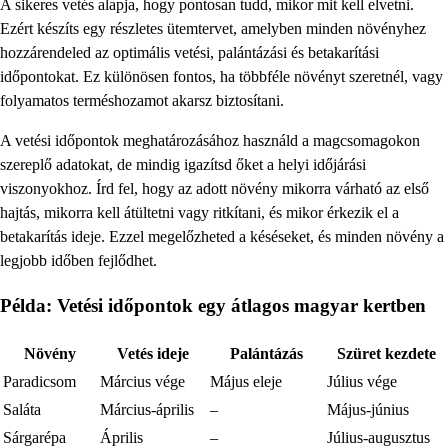
A sikeres vetés alapja, hogy pontosan tudd, mikor mit kell elvetni.
Ezért készíts egy részletes ütemtervet, amelyben minden növényhez
hozzárendeled az optimális vetési, palántázási és betakarítási
időpontokat. Ez különösen fontos, ha többféle növényt szeretnél, vagy
folyamatos terméshozamot akarsz biztosítani.
A vetési időpontok meghatározásához használd a magcsomagokon
szereplő adatokat, de mindig igazítsd őket a helyi időjárási
viszonyokhoz. Írd fel, hogy az adott növény mikorra várható az első
hajtás, mikorra kell átültetni vagy ritkítani, és mikor érkezik el a
betakarítás ideje. Ezzel megelőzheted a késéseket, és minden növény a
legjobb időben fejlődhet.
Példa: Vetési időpontok egy átlagos magyar kertben
Növény
Vetés ideje
Palántázás
Szüret kezdete
Paradicsom
Március vége
Május eleje
Július vége
Saláta
Március-április
–
Május-június
Sárgarépa
Április
–
Július-augusztus