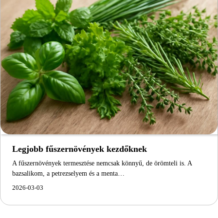
Legjobb fűszernövények kezdőknek
A fűszernövények termesztése nemcsak könnyű, de örömteli is. A
bazsalikom, a petrezselyem és a menta…
2026-03-03