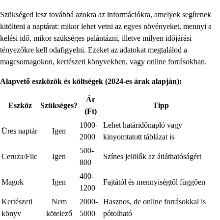
Szükséged lesz továbbá azokra az információkra, amelyek segítenek
kitölteni a naptárat: mikor lehet vetni az egyes növényeket, mennyi a
kelési idő, mikor szükséges palántázni, illetve milyen időjárási
tényezőkre kell odafigyelni. Ezeket az adatokat megtalálod a
magcsomagokon, kertészeti könyvekben, vagy online forrásokban.
Alapvető eszközök és költségek (2024-es árak alapján):
Ár
Eszköz
Szükséges?
Tipp
(Ft)
1000-
Lehet határidőnapló vagy
Üres naptár
Igen
2000
kinyomtatott táblázat is
500-
Ceruza/Filc
Igen
Színes jelölők az átláthatóságért
800
400-
Magok
Igen
Fajtától és mennyiségtől függően
1200
Kertészeti
Nem
2000-
Hasznos, de online forrásokkal is
könyv
kötelező
5000
pótolható