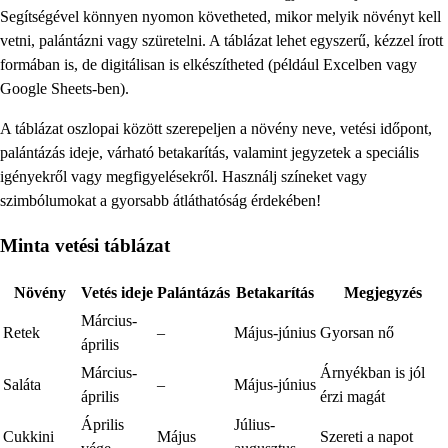
Segítségével könnyen nyomon követheted, mikor melyik növényt kell
vetni, palántázni vagy szüretelni. A táblázat lehet egyszerű, kézzel írott
formában is, de digitálisan is elkészítheted (például Excelben vagy
Google Sheets-ben).
A táblázat oszlopai között szerepeljen a növény neve, vetési időpont,
palántázás ideje, várható betakarítás, valamint jegyzetek a speciális
igényekről vagy megfigyelésekről. Használj színeket vagy
szimbólumokat a gyorsabb átláthatóság érdekében!
Minta vetési táblázat
Növény
Vetés ideje
Palántázás
Betakarítás
Megjegyzés
Március-
Retek
–
Május-június
Gyorsan nő
április
Március-
Árnyékban is jól
Saláta
–
Május-június
április
érzi magát
Április
Július-
Cukkini
Május
Szereti a napot