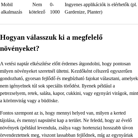
Mobil
Nem
0-
Ingyenes applikációk is elérhetők (pl.
alkalmazás
kötelező
1000
Gardenize, Planter)
Hogyan válasszuk ki a megfelelő
növényeket?
A vetési naptár elkészítése előtt érdemes átgondolni, hogy pontosan
milyen növényeket szeretnél ültetni. Kezdőként célszerű egyszerűen
gondozható, gyorsan fejlődő és megbízható fajokat választani, amelyek
nem igényelnek túl sok speciális törődést. Ilyenek például a
petrezselyem, retek, saláta, kapor, cukkini, vagy egynyári virágok, mint
a körömvirág vagy a büdöske.
Fontos szempont az is, hogy mennyi helyed van, milyen a kerted
tájolása, és mennyi napsütést kap a terület. Ne feledd, hogy az évelő
növények (például levendula, zsálya vagy hortenzia) hosszabb távon
örvendeztetnek meg, viszont lassabban fejlődnek, míg az egynyáriak