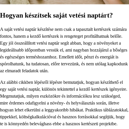
Hogyan készítsek saját vetési naptárt?
A saját vetési naptár készítése nem csak a tapasztalt kertészek számára
fontos, hanem a kezdő kertészek is rengeteget profitálhatnak belőle.
Egy jól összeállított vetési naptár segít abban, hogy a növényeket a
legideálisabb időpontban vessük el, ami nagyban hozzájárul a bőséges
és egészséges terméshozamhoz. Emellett időt, pénzt és energiát is
spórolhatunk, ha tudatosan, előre tervezünk, és nem utólag kapkodunk
az elmaradt feladatok után.
Az alábbi cikkben lépésről lépésre bemutatjuk, hogyan készíthető el
egy saját vetési naptár, különös tekintettel a kezdő kertészek igényeire.
Megmutatjuk, milyen eszközökre és információkra lesz szükséged,
mire érdemes odafigyelni a növény- és helyválasztás során, illetve
hogyan lehet elkerülni a leggyakoribb hibákat. Praktikus táblázatokkal,
tippekkel, költségkalkulációval és hasznos forrásokkal segítjük, hogy
te is könnyedén belevághass ebbe a hasznos kertészeti projektbe.