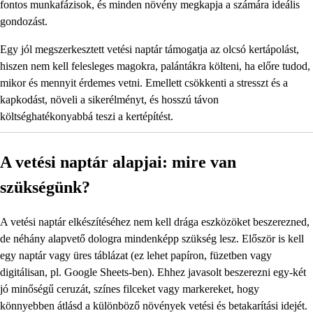
fontos munkafázisok, és minden növény megkapja a számára ideális
gondozást.
Egy jól megszerkesztett vetési naptár támogatja az olcsó kertápolást,
hiszen nem kell felesleges magokra, palántákra költeni, ha előre tudod,
mikor és mennyit érdemes vetni. Emellett csökkenti a stresszt és a
kapkodást, növeli a sikerélményt, és hosszú távon
költséghatékonyabbá teszi a kertépítést.
A vetési naptár alapjai: mire van
szükségünk?
A vetési naptár elkészítéséhez nem kell drága eszközöket beszerezned,
de néhány alapvető dologra mindenképp szükség lesz. Először is kell
egy naptár vagy üres táblázat (ez lehet papíron, füzetben vagy
digitálisan, pl. Google Sheets-ben). Ehhez javasolt beszerezni egy-két
jó minőségű ceruzát, színes filceket vagy markereket, hogy
könnyebben átlásd a különböző növények vetési és betakarítási idejét.