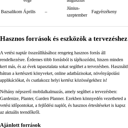
vége
augusztus
Június-
Bazsalikom
Április
–
Fagyérzékeny
szeptember
Hasznos források és eszközök a tervezéshez
A vetési naptár összeállításához rengeteg hasznos forrás áll
rendelkezésre. Érdemes több forrásból is tájékozódni, hiszen minden
kert más, és az évek tapasztalata sokat segíthet a tervezésben. Használd
bátran a kertészeti könyveket, online adatbázisokat, növényápolási
applikációkat, és csatlakozz helyi kertész közösségekhez is!
Néhány népszerű mobilalkalmazás, amely segíthet a tervezésben:
Gardenize, Planter, Garden Planner. Ezekben könnyedén vezetheted a
vetési időpontokat, a fejlődési naplót, és hasznos értesítéseket is kapsz
az aktuális teendőkről.
Ajánlott források