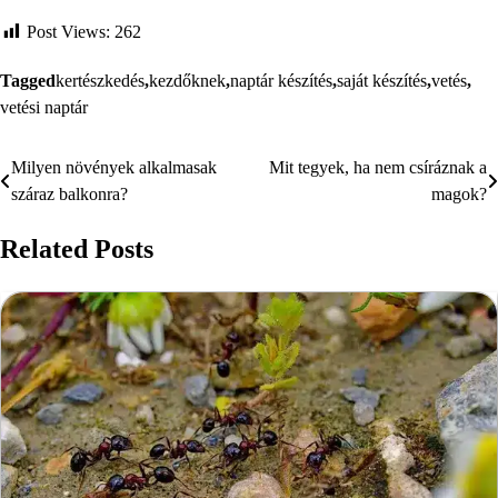
Post Views:
262
Tagged
kertészkedés
,
kezdőknek
,
naptár készítés
,
saját készítés
,
vetés
,
vetési naptár
Milyen növények alkalmasak
Mit tegyek, ha nem csíráznak a
Bejegyzés
száraz balkonra?
magok?
navigáció
Related Posts