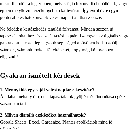
mikor fejlődött a legszebben, melyik fajta bizonyult ellenállónak, vagy
éppen melyik volt érzékenyebb a kártevőkre. Így évről évre egyre
pontosabb és hatékonyabb vetési naptárt állíthatsz össze.
Ne feledd: a kertészkedés tanulási folyamat! Minden szezon új
tapasztalatokat hoz, és a saját vetési naptárad – legyen az digitális vagy
papíralapú – lesz a legnagyobb segítséged a jövőben is. Használj
színeket, szimbólumokat, fényképeket, hogy még könnyebben
eligazodj!
Gyakran ismételt kérdések
1. Mennyi idő egy saját vetési naptár elkészítése?
Általában néhány óra, de a tapasztalatok gyűjtése és finomítása egész
szezonban tart.
2. Milyen digitális eszközöket használhatok?
Google Sheets, Excel, Gardenize, Planter applikációk mind jó
választások.