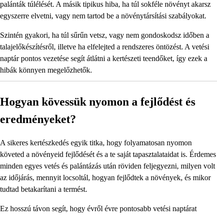
palánták túlélését. A másik tipikus hiba, ha túl sokféle növényt akarsz
egyszerre elvetni, vagy nem tartod be a növénytársítási szabályokat.
Szintén gyakori, ha túl sűrűn vetsz, vagy nem gondoskodsz időben a
talajelőkészítésről, illetve ha elfelejted a rendszeres öntözést. A vetési
naptár pontos vezetése segít átlátni a kertészeti teendőket, így ezek a
hibák könnyen megelőzhetők.
Hogyan kövessük nyomon a fejlődést és
eredményeket?
A sikeres kertészkedés egyik titka, hogy folyamatosan nyomon
követed a növényeid fejlődését és a te saját tapasztalataidat is. Érdemes
minden egyes vetés és palántázás után röviden feljegyezni, milyen volt
az időjárás, mennyit locsoltál, hogyan fejlődtek a növények, és mikor
tudtad betakarítani a termést.
Ez hosszú távon segít, hogy évről évre pontosabb vetési naptárat