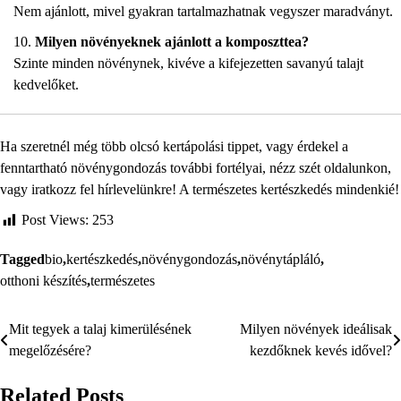
Nem ajánlott, mivel gyakran tartalmazhatnak vegyszer maradványt.
Milyen növényeknek ajánlott a komposzttea?
Szinte minden növénynek, kivéve a kifejezetten savanyú talajt
kedvelőket.
Ha szeretnél még több olcsó kertápolási tippet, vagy érdekel a
fenntartható növénygondozás további fortélyai, nézz szét oldalunkon,
vagy iratkozz fel hírlevelünkre! A természetes kertészkedés mindenkié!
Post Views:
253
Tagged
bio
,
kertészkedés
,
növénygondozás
,
növénytápláló
,
otthoni készítés
,
természetes
Mit tegyek a talaj kimerülésének
Milyen növények ideálisak
Bejegyzés
megelőzésére?
kezdőknek kevés idővel?
navigáció
Related Posts