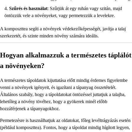
Szűrés és használat
: Szűrjük át egy ruhán vagy szitán, majd
öntözzük vele a növényeket, vagy permetezzük a levelekre.
A komposzttea segíti a növények védekezőképességét, javítja a talaj
szerkezetét, és szinte minden növény számára ideális.
Hogyan alkalmazzuk a természetes táplálót
a növényeken?
A természetes tápoldatok kijuttatása előtt mindig érdemes figyelembe
venni a növények igényeit, és igazítani a tápanyag összetételét.
Általános szabály, hogy a tápoldatokat öntözéssel juttatjuk a talajba,
lehetőleg a növény tövéhez, hogy a gyökerek minél előbb
hozzáférjenek a tápanyagokhoz.
Permetezésre is használhatjuk az oldatokat, főleg levéltrágyázás esetén
(például komposzttea). Fontos, hogy a tápoldat mindig hígított legyen,