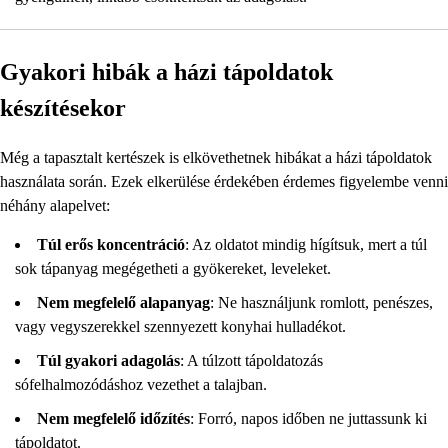
Gyakori hibák a házi tápoldatok
készítésekor
Még a tapasztalt kertészek is elkövethetnek hibákat a házi tápoldatok
használata során. Ezek elkerülése érdekében érdemes figyelembe venni
néhány alapelvet:
Túl erős koncentráció
: Az oldatot mindig hígítsuk, mert a túl
sok tápanyag megégetheti a gyökereket, leveleket.
Nem megfelelő alapanyag
: Ne használjunk romlott, penészes,
vagy vegyszerekkel szennyezett konyhai hulladékot.
Túl gyakori adagolás
: A túlzott tápoldatozás
sófelhalmozódáshoz vezethet a talajban.
Nem megfelelő időzítés
: Forró, napos időben ne juttassunk ki
tápoldatot.