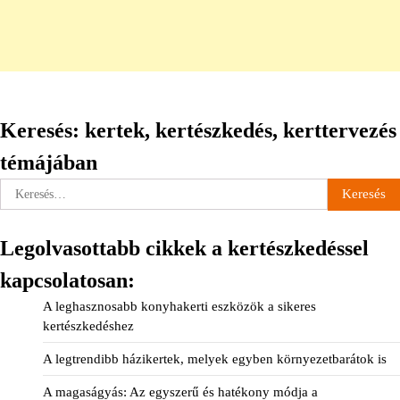
Keresés: kertek, kertészkedés, kerttervezés
témájában
Keresés:
Legolvasottabb cikkek a kertészkedéssel
kapcsolatosan:
A leghasznosabb konyhakerti eszközök a sikeres
kertészkedéshez
A legtrendibb házikertek, melyek egyben környezetbarátok is
A magaságyás: Az egyszerű és hatékony módja a