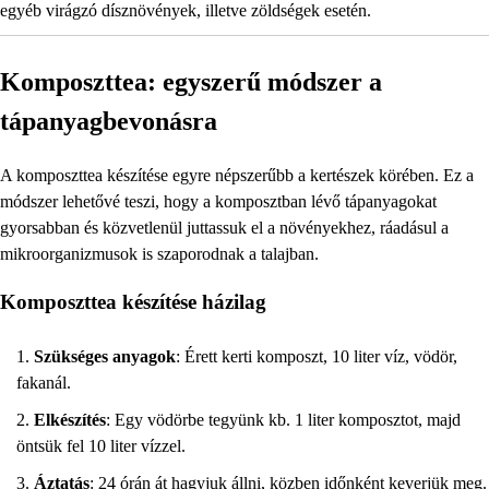
egyéb virágzó dísznövények, illetve zöldségek esetén.
Komposzttea: egyszerű módszer a
tápanyagbevonásra
A komposzttea készítése egyre népszerűbb a kertészek körében. Ez a
módszer lehetővé teszi, hogy a komposztban lévő tápanyagokat
gyorsabban és közvetlenül juttassuk el a növényekhez, ráadásul a
mikroorganizmusok is szaporodnak a talajban.
Komposzttea készítése házilag
Szükséges anyagok
: Érett kerti komposzt, 10 liter víz, vödör,
fakanál.
Elkészítés
: Egy vödörbe tegyünk kb. 1 liter komposztot, majd
öntsük fel 10 liter vízzel.
Áztatás
: 24 órán át hagyjuk állni, közben időnként keverjük meg.