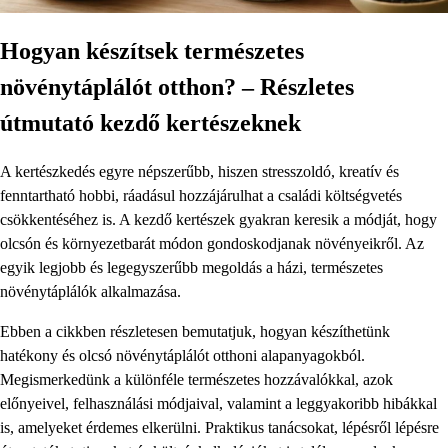
Hogyan készítsek természetes
növénytáplálót otthon? – Részletes
útmutató kezdő kertészeknek
A kertészkedés egyre népszerűbb, hiszen stresszoldó, kreatív és
fenntartható hobbi, ráadásul hozzájárulhat a családi költségvetés
csökkentéséhez is. A kezdő kertészek gyakran keresik a módját, hogy
olcsón és környezetbarát módon gondoskodjanak növényeikről. Az
egyik legjobb és legegyszerűbb megoldás a házi, természetes
növénytáplálók alkalmazása.
Ebben a cikkben részletesen bemutatjuk, hogyan készíthetünk
hatékony és olcsó növénytáplálót otthoni alapanyagokból.
Megismerkedünk a különféle természetes hozzávalókkal, azok
előnyeivel, felhasználási módjaival, valamint a leggyakoribb hibákkal
is, amelyeket érdemes elkerülni. Praktikus tanácsokat, lépésről lépésre