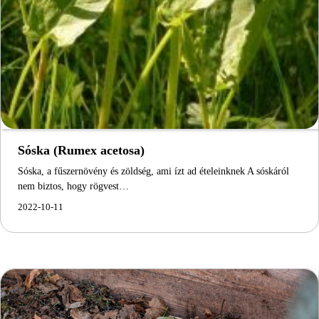
Sóska (Rumex acetosa)
Sóska, a fűszernövény és zöldség, ami ízt ad ételeinknek A sóskáról
nem biztos, hogy rögvest…
2022-10-11