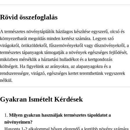
Rövid összefoglalás
A természetes növénytáplálók házilagos készítése egyszerű, olcsó és
környezetbarát megoldás minden kertész számára. Legyen szó
virágokról, örökzöldekről, fűszernövényekről vagy dísznövényekről, a
természetes tápanyagok támogatják a növények egészséges fejlődését,
miközben mérséklik a háztartási hulladékot és a kertgondozás
költségeit. Ha figyelünk az arányokra, az alapanyagokra és a
rendszerességre, virágzó, egészséges kertet teremthetünk vegyszerek
nélkül.
Gyakran Ismételt Kérdések
Milyen gyakran használjak természetes tápoldatot a
növényeimen?
Havonta 1-2 alkalommal bőven elegendő a legtöbb növény számára.