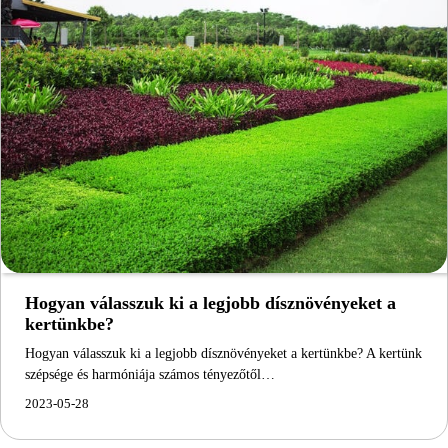
Hogyan válasszuk ki a legjobb dísznövényeket a
kertünkbe?
Hogyan válasszuk ki a legjobb dísznövényeket a kertünkbe? A kertünk
szépsége és harmóniája számos tényezőtől…
2023-05-28