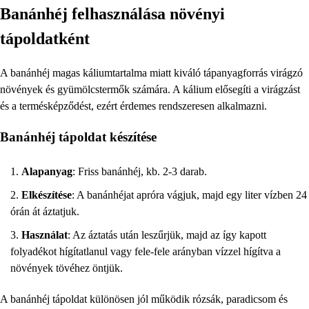
Banánhéj felhasználása növényi
tápoldatként
A banánhéj magas káliumtartalma miatt kiváló tápanyagforrás virágzó
növények és gyümölcstermők számára. A kálium elősegíti a virágzást
és a termésképződést, ezért érdemes rendszeresen alkalmazni.
Banánhéj tápoldat készítése
Alapanyag
: Friss banánhéj, kb. 2-3 darab.
Elkészítése
: A banánhéjat apróra vágjuk, majd egy liter vízben 24
órán át áztatjuk.
Használat
: Az áztatás után leszűrjük, majd az így kapott
folyadékot hígítatlanul vagy fele-fele arányban vízzel hígítva a
növények tövéhez öntjük.
A banánhéj tápoldat különösen jól működik rózsák, paradicsom és