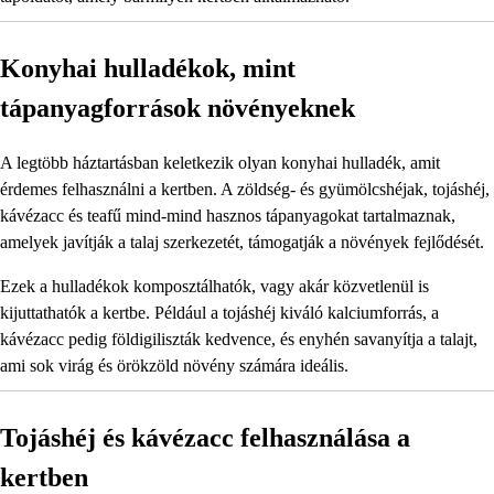
Konyhai hulladékok, mint
tápanyagforrások növényeknek
A legtöbb háztartásban keletkezik olyan konyhai hulladék, amit
érdemes felhasználni a kertben. A zöldség- és gyümölcshéjak, tojáshéj,
kávézacc és teafű mind-mind hasznos tápanyagokat tartalmaznak,
amelyek javítják a talaj szerkezetét, támogatják a növények fejlődését.
Ezek a hulladékok komposztálhatók, vagy akár közvetlenül is
kijuttathatók a kertbe. Például a tojáshéj kiváló kalciumforrás, a
kávézacc pedig földigiliszták kedvence, és enyhén savanyítja a talajt,
ami sok virág és örökzöld növény számára ideális.
Tojáshéj és kávézacc felhasználása a
kertben