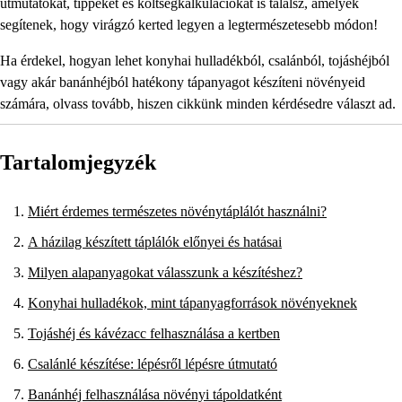
útmutatókat, tippeket és költségkalkulációkat is találsz, amelyek
segítenek, hogy virágzó kerted legyen a legtermészetesebb módon!
Ha érdekel, hogyan lehet konyhai hulladékból, csalánból, tojáshéjból
vagy akár banánhéjból hatékony tápanyagot készíteni növényeid
számára, olvass tovább, hiszen cikkünk minden kérdésedre választ ad.
Tartalomjegyzék
Miért érdemes természetes növénytáplálót használni?
A házilag készített táplálók előnyei és hatásai
Milyen alapanyagokat válasszunk a készítéshez?
Konyhai hulladékok, mint tápanyagforrások növényeknek
Tojáshéj és kávézacc felhasználása a kertben
Csalánlé készítése: lépésről lépésre útmutató
Banánhéj felhasználása növényi tápoldatként