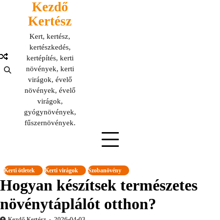
Kezdő
Skip
to
Kertész
content
Kert, kertész,
kertészkedés,
kertépítés, kerti
növények, kerti
virágok, évelő
növények, évelő
virágok,
gyógynövények,
fűszernövények.
Kerti ötletek
Kerti virágok
Szobanövény
Hogyan készítsek természetes
növénytáplálót otthon?
Kezdő Kertész
2026-04-03