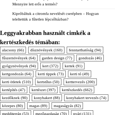
Mennyire lett erős a termés?
Kipróbáltuk a citromfa nevelését cserépben – Hogyan
teleltettük a fűtetlen lépcsőházban?
Leggyakrabban használt cimkék a
kertészkedés témában:
alacsony
(66)
dísznövények
(160)
fenntarthatóság
(94)
fűszernövények
(64)
garden design
(77)
gondozás
(46)
gyógynövények
(94)
kert
(372)
kertek
(91)
kertgondozás
(64)
kerti tippek
(73)
kerti tó
(49)
kerti ötletek
(510)
kertstílus
(50)
kerttervezés
(200)
kertépítés
(47)
kertészet
(397)
kertészkedés
(662)
kezdőknek
(90)
konyhakert
(88)
konyhakert tervezés
(74)
közepes
(80)
magas
(89)
magaságyás
(82)
medditerrán
(53)
mezőgazdaság
(70)
nyári
(131)