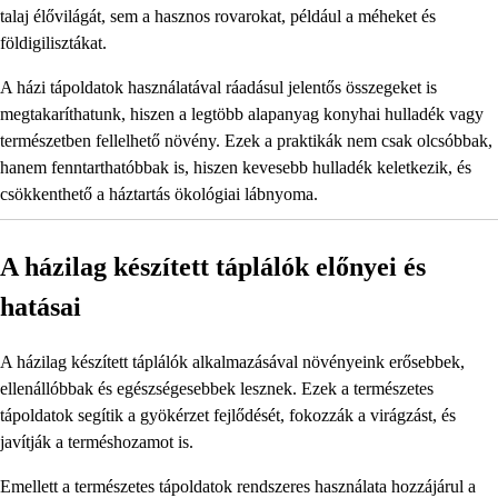
talaj élővilágát, sem a hasznos rovarokat, például a méheket és
földigilisztákat.
A házi tápoldatok használatával ráadásul jelentős összegeket is
megtakaríthatunk, hiszen a legtöbb alapanyag konyhai hulladék vagy
természetben fellelhető növény. Ezek a praktikák nem csak olcsóbbak,
hanem fenntarthatóbbak is, hiszen kevesebb hulladék keletkezik, és
csökkenthető a háztartás ökológiai lábnyoma.
A házilag készített táplálók előnyei és
hatásai
A házilag készített táplálók alkalmazásával növényeink erősebbek,
ellenállóbbak és egészségesebbek lesznek. Ezek a természetes
tápoldatok segítik a gyökérzet fejlődését, fokozzák a virágzást, és
javítják a terméshozamot is.
Emellett a természetes tápoldatok rendszeres használata hozzájárul a