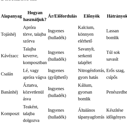
Hogyan
Alapanyag
Ár/Előfordulás
Előnyök
Hátrányo
használjuk?
Apróra
Kalcium,
Ingyenes
Lassan
Tojáshéj
törve, talajba
könnyen
(hulladék)
bomlik
szórva
elérhető
Talajba
Savanyít,
Ingyenes
Túl sok
Kávézacc
keverve,
serkenti
(hulladék)
savasít
komposztban
talajélet
Lé, vagy
Ingyenes
Nitrogénforrás,
Erős szag,
Csalán
apróra vágva
(gyűjthető)
gyors hatás
csípős
Áztatva,
Kálium,
Ingyenes
Banánhéj
közvetlenül
gyorsan
Penészedhe
(hulladék)
ásva
bomlik
Teaként,
Ingyenes
Általános
Készítése
Komposzt
talajba
(hulladék)
tápanyagforrás
időigényes
dolgozva