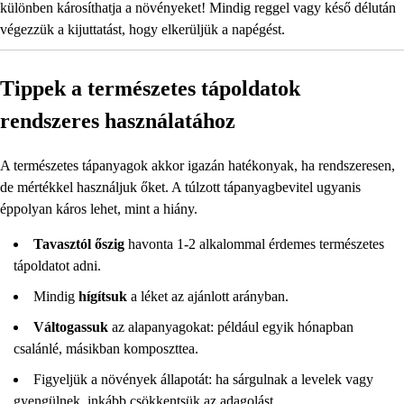
különben károsíthatja a növényeket! Mindig reggel vagy késő délután
végezzük a kijuttatást, hogy elkerüljük a napégést.
Tippek a természetes tápoldatok
rendszeres használatához
A természetes tápanyagok akkor igazán hatékonyak, ha rendszeresen,
de mértékkel használjuk őket. A túlzott tápanyagbevitel ugyanis
éppolyan káros lehet, mint a hiány.
Tavasztól őszig
havonta 1-2 alkalommal érdemes természetes
tápoldatot adni.
Mindig
hígítsuk
a léket az ajánlott arányban.
Váltogassuk
az alapanyagokat: például egyik hónapban
csalánlé, másikban komposzttea.
Figyeljük a növények állapotát: ha sárgulnak a levelek vagy
gyengülnek, inkább csökkentsük az adagolást.