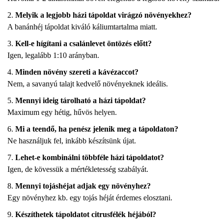
Melyik a legjobb házi tápoldat virágzó növényekhez?
A banánhéj tápoldat kiváló káliumtartalma miatt.
Kell-e hígítani a csalánlevet öntözés előtt?
Igen, legalább 1:10 arányban.
Minden növény szereti a kávézaccot?
Nem, a savanyú talajt kedvelő növényeknek ideális.
Mennyi ideig tárolható a házi tápoldat?
Maximum egy hétig, hűvös helyen.
Mi a teendő, ha penész jelenik meg a tápoldaton?
Ne használjuk fel, inkább készítsünk újat.
Lehet-e kombinálni többféle házi tápoldatot?
Igen, de kövessük a mértékletesség szabályát.
Mennyi tojáshéjat adjak egy növényhez?
Egy növényhez kb. egy tojás héját érdemes elosztani.
Készíthetek tápoldatot citrusfélék héjából?