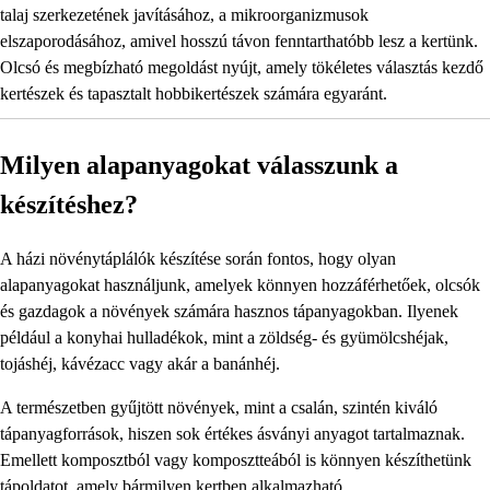
talaj szerkezetének javításához, a mikroorganizmusok
elszaporodásához, amivel hosszú távon fenntarthatóbb lesz a kertünk.
Olcsó és megbízható megoldást nyújt, amely tökéletes választás kezdő
kertészek és tapasztalt hobbikertészek számára egyaránt.
Milyen alapanyagokat válasszunk a
készítéshez?
A házi növénytáplálók készítése során fontos, hogy olyan
alapanyagokat használjunk, amelyek könnyen hozzáférhetőek, olcsók
és gazdagok a növények számára hasznos tápanyagokban. Ilyenek
például a konyhai hulladékok, mint a zöldség- és gyümölcshéjak,
tojáshéj, kávézacc vagy akár a banánhéj.
A természetben gyűjtött növények, mint a csalán, szintén kiváló
tápanyagforrások, hiszen sok értékes ásványi anyagot tartalmaznak.
Emellett komposztból vagy komposztteából is könnyen készíthetünk
tápoldatot, amely bármilyen kertben alkalmazható.