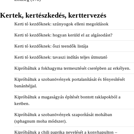
Kertek, kertészkedés, kerttervezés
Kerti tó kezdőknek: szúnyogok elleni megoldások
Kerti tó kezdőknek: hogyan kerüld el az algásodást?
Kerti tó kezdőknek: őszi teendők listája
Kerti tó kezdőknek: tavaszi indítás teljes útmutató
Kipróbáltuk a fokhagyma termesztését cserépben az erkélyen.
Kipróbáltuk a szobanövények portalanítását és fényesítését
banánhéjjal.
Kipróbáltuk a magaságyás építését bontott raklapokból a
kertben.
Kipróbáltuk a szobanövények szaporítását mohában
(sphagnum moha módszer).
Kipróbáltuk a chili paprika nevelését a konyhapulton –