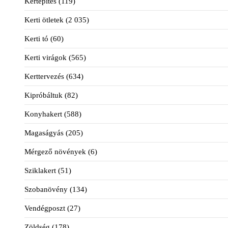
Kertépítés
(119)
Kerti ötletek
(2 035)
Kerti tó
(60)
Kerti virágok
(565)
Kerttervezés
(634)
Kipróbáltuk
(82)
Konyhakert
(588)
Magaságyás
(205)
Mérgező növények
(6)
Sziklakert
(51)
Szobanövény
(134)
Vendégposzt
(27)
Zöldség
(178)