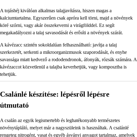
A tojáshéj kiválóan alkalmas talajjavításra, hiszen magas a
kalciumtartalma. Egyszerűen csak apróra kell törni, majd a növények
köré szórni, vagy akár összekeverni a virágfölddel. Ez segít
megakadályozni a talaj savasodását és erősíti a növények szárát.
A kávézacc szintén sokoldalúan felhasználható: javítja a talaj
szerkezetét, serkenti a mikroorganizmusok szaporodását, és enyhe
savassága miatt kedvező a rododendronok, áfonyák, rózsák számára. A
kávézaccot közvetlenül a talajba keverhetjük, vagy komposztba is
tehetjük.
Csalánlé készítése: lépésről lépésre
útmutató
A csalán az egyik legismertebb és leghatékonyabb természetes
növénytápláló, melyet már a nagyszüleink is használtak. A csalánlé
rengeteg nitrogént, vasat és egyéb ásványi anyagot tartalmaz, amelyek