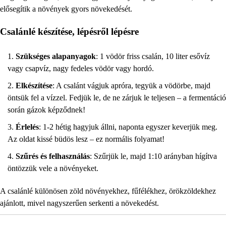
elősegítik a növények gyors növekedését.
Csalánlé készítése, lépésről lépésre
Szükséges alapanyagok
: 1 vödör friss csalán, 10 liter esővíz
vagy csapvíz, nagy fedeles vödör vagy hordó.
Elkészítése
: A csalánt vágjuk apróra, tegyük a vödörbe, majd
öntsük fel a vízzel. Fedjük le, de ne zárjuk le teljesen – a fermentáció
során gázok képződnek!
Érlelés
: 1-2 hétig hagyjuk állni, naponta egyszer keverjük meg.
Az oldat kissé büdös lesz – ez normális folyamat!
Szűrés és felhasználás
: Szűrjük le, majd 1:10 arányban hígítva
öntözzük vele a növényeket.
A csalánlé különösen zöld növényekhez, fűfélékhez, örökzöldekhez
ajánlott, mivel nagyszerűen serkenti a növekedést.