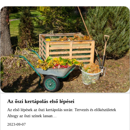
Az őszi kertápolás első lépései
Az első lépések az őszi kertápolás során: Tervezés és előkészületek
Ahogy az őszi színek lassan…
2023-09-07