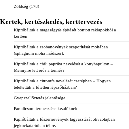
Zöldség
(178)
Kertek, kertészkedés, kerttervezés
Kipróbáltuk a magaságyás építését bontott raklapokból a
kertben.
Kipróbáltuk a szobanövények szaporítását mohában
(sphagnum moha módszer).
Kipróbáltuk a chili paprika nevelését a konyhapulton –
Mennyire lett erős a termés?
Kipróbáltuk a citromfa nevelését cserépben – Hogyan
teleltettük a fűtetlen lépcsőházban?
Gyepszellőztetés jelentősége
Paradicsom termesztése kezdőknek
Kipróbáltuk a fűszernövények fagyasztását olívaolajban
jégkockatartóban télire.