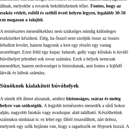
állnak, melyekbe a rovarok beköltözhetnek télire.
Fontos, hogy az
eszköz védett, esőtől és széltől óvott helyen legyen, legalább 30-50
cm magasan a talajtól.
A természetes menedékekhez nem szükséges mindig különleges
eszközöket készíteni. Elég, ha ősszel nem szedjük össze az összes
lehullott levelet, hanem hagyunk a kert egy részén egy vastag
avarréteget. Ezen felül egy kupac fadarab, gally vagy kőrakás is kiváló
búvóhelyet jelenthet sok rovar számára. Ezek a helyek nemcsak
menedéket, hanem nedvességet is biztosítanak, ami fontos a fejlődő
lárvák és bábok számára.
Sünöknek kialakított búvóhelyek
A sünök téli álmot alszanak, amihez
biztonságos, száraz és meleg
helyre van szükségük
. A legjobb természetes menedék a sűrű bokor
alján, nagyobb farakás vagy avarkupac alatt található. Készíthetünk
számukra sünházat is: ez lehet egy fából összeállított, zárt doboz,
melynek egy szűk bejárata van, hogy a ragadozók ne férjenek hozzá. A