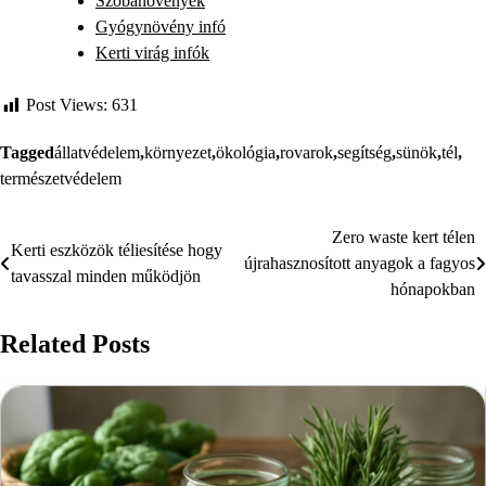
Szobanövények
Gyógynövény infó
Kerti virág infók
Post Views:
631
Tagged
állatvédelem
,
környezet
,
ökológia
,
rovarok
,
segítség
,
sünök
,
tél
,
természetvédelem
Zero waste kert télen
Bejegyzés
Kerti eszközök téliesítése hogy
újrahasznosított anyagok a fagyos
tavasszal minden működjön
navigáció
hónapokban
Related Posts