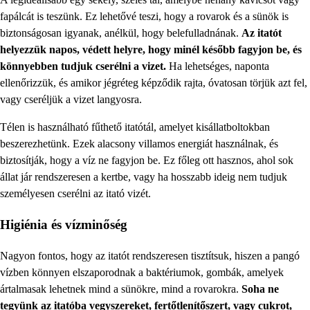
fapálcát is teszünk. Ez lehetővé teszi, hogy a rovarok és a sünök is
biztonságosan igyanak, anélkül, hogy belefulladnának.
Az itatót
helyezzük napos, védett helyre, hogy minél később fagyjon be, és
könnyebben tudjuk cserélni a vizet.
Ha lehetséges, naponta
ellenőrizzük, és amikor jégréteg képződik rajta, óvatosan törjük azt fel,
vagy cseréljük a vizet langyosra.
Télen is használható fűthető itatótál, amelyet kisállatboltokban
beszerezhetünk. Ezek alacsony villamos energiát használnak, és
biztosítják, hogy a víz ne fagyjon be. Ez főleg ott hasznos, ahol sok
állat jár rendszeresen a kertbe, vagy ha hosszabb ideig nem tudjuk
személyesen cserélni az itató vizét.
Higiénia és vízminőség
Nagyon fontos, hogy az itatót rendszeresen tisztítsuk, hiszen a pangó
vízben könnyen elszaporodnak a baktériumok, gombák, amelyek
ártalmasak lehetnek mind a sünökre, mind a rovarokra.
Soha ne
tegyünk az itatóba vegyszereket, fertőtlenítőszert, vagy cukrot,