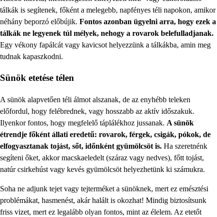
tálkák is segítenek, főként a melegebb, napfényes téli napokon, amikor
néhány beporzó előbújik.
Fontos azonban ügyelni arra, hogy ezek a
tálkák ne legyenek túl mélyek, nehogy a rovarok belefulladjanak.
Egy vékony fapálcát vagy kavicsot helyezzünk a tálkákba, amin meg
tudnak kapaszkodni.
Sünök etetése télen
A sünök alapvetően téli álmot alszanak, de az enyhébb teleken
előfordul, hogy felébrednek, vagy hosszabb az aktív időszakuk.
Ilyenkor fontos, hogy megfelelő táplálékhoz jussanak.
A sünök
étrendje főként állati eredetű: rovarok, férgek, csigák, pókok, de
elfogyasztanak tojást, sőt, időnként gyümölcsöt is.
Ha szeretnénk
segíteni őket, akkor macskaeledelt (száraz vagy nedves), főtt tojást,
natúr csirkehúst vagy kevés gyümölcsöt helyezhetünk ki számukra.
Soha ne adjunk tejet vagy tejterméket a sünöknek, mert ez emésztési
problémákat, hasmenést, akár halált is okozhat! Mindig biztosítsunk
friss vizet, mert ez legalább olyan fontos, mint az élelem. Az etetőt