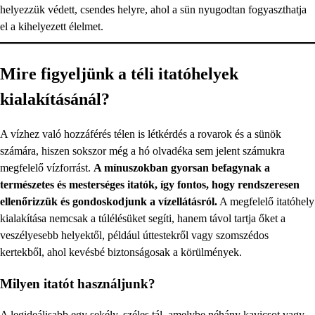
helyezzük védett, csendes helyre, ahol a sün nyugodtan fogyaszthatja
el a kihelyezett élelmet.
Mire figyeljünk a téli itatóhelyek
kialakításánál?
A vízhez való hozzáférés télen is létkérdés a rovarok és a sünök
számára, hiszen sokszor még a hó olvadéka sem jelent számukra
megfelelő vízforrást.
A mínuszokban gyorsan befagynak a
természetes és mesterséges itatók, így fontos, hogy rendszeresen
ellenőrizzük és gondoskodjunk a vízellátásról.
A megfelelő itatóhely
kialakítása nemcsak a túlélésüket segíti, hanem távol tartja őket a
veszélyesebb helyektől, például úttestekről vagy szomszédos
kertekből, ahol kevésbé biztonságosak a körülmények.
Milyen itatót használjunk?
A legideálisabb egy sekély, széles tál, amelybe néhány kavicsot vagy