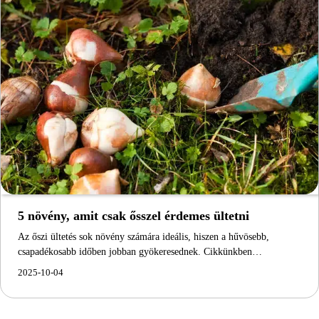
5 növény, amit csak ősszel érdemes ültetni
Az őszi ültetés sok növény számára ideális, hiszen a hűvösebb,
csapadékosabb időben jobban gyökeresednek. Cikkünkben…
2025-10-04