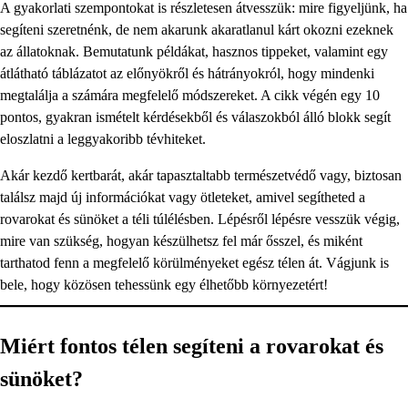
A gyakorlati szempontokat is részletesen átvesszük: mire figyeljünk, ha
segíteni szeretnénk, de nem akarunk akaratlanul kárt okozni ezeknek
az állatoknak. Bemutatunk példákat, hasznos tippeket, valamint egy
átlátható táblázatot az előnyökről és hátrányokról, hogy mindenki
megtalálja a számára megfelelő módszereket. A cikk végén egy 10
pontos, gyakran ismételt kérdésekből és válaszokból álló blokk segít
eloszlatni a leggyakoribb tévhiteket.
Akár kezdő kertbarát, akár tapasztaltabb természetvédő vagy, biztosan
találsz majd új információkat vagy ötleteket, amivel segítheted a
rovarokat és sünöket a téli túlélésben. Lépésről lépésre vesszük végig,
mire van szükség, hogyan készülhetsz fel már ősszel, és miként
tarthatod fenn a megfelelő körülményeket egész télen át. Vágjunk is
bele, hogy közösen tehessünk egy élhetőbb környezetért!
Miért fontos télen segíteni a rovarokat és
sünöket?