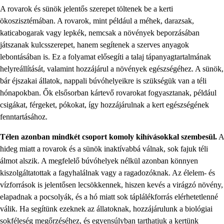
A rovarok és sünök jelentős szerepet töltenek be a kerti
ökoszisztémában. A rovarok, mint például a méhek, darazsak,
katicabogarak vagy lepkék, nemcsak a növények beporzásában
játszanak kulcsszerepet, hanem segítenek a szerves anyagok
lebontásában is. Ez a folyamat elősegíti a talaj tápanyagtartalmának
helyreállítását, valamint hozzájárul a növények egészségéhez. A sünök,
bár éjszakai állatok, nappali búvóhelyeikre is szükségük van a téli
hónapokban. Ők elsősorban kártevő rovarokat fogyasztanak, például
csigákat, férgeket, pókokat, így hozzájárulnak a kert egészségének
fenntartásához.
Télen azonban mindkét csoport komoly kihívásokkal szembesül.
A
hideg miatt a rovarok és a sünök inaktívabbá válnak, sok fajuk téli
álmot alszik. A megfelelő búvóhelyek nélkül azonban könnyen
kiszolgáltatottak a fagyhalálnak vagy a ragadozóknak. Az élelem- és
vízforrások is jelentősen lecsökkennek, hiszen kevés a virágzó növény,
elapadnak a pocsolyák, és a hó miatt sok táplálékforrás elérhetetlenné
válik. Ha segítünk ezeknek az állatoknak, hozzájárulunk a biológiai
sokféleség megőrzéséhez, és egyensúlyban tarthatjuk a kertünk