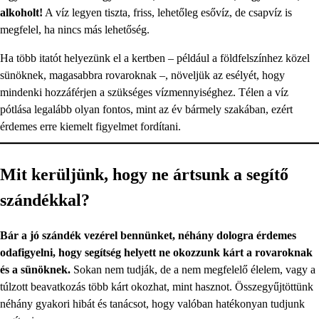
alkoholt!
A víz legyen tiszta, friss, lehetőleg esővíz, de csapvíz is
megfelel, ha nincs más lehetőség.
Ha több itatót helyezünk el a kertben – például a földfelszínhez közel
sünöknek, magasabbra rovaroknak –, növeljük az esélyét, hogy
mindenki hozzáférjen a szükséges vízmennyiséghez. Télen a víz
pótlása legalább olyan fontos, mint az év bármely szakában, ezért
érdemes erre kiemelt figyelmet fordítani.
Mit kerüljünk, hogy ne ártsunk a segítő
szándékkal?
Bár a jó szándék vezérel bennünket, néhány dologra érdemes
odafigyelni, hogy segítség helyett ne okozzunk kárt a rovaroknak
és a sünöknek.
Sokan nem tudják, de a nem megfelelő élelem, vagy a
túlzott beavatkozás több kárt okozhat, mint hasznot. Összegyűjtöttünk
néhány gyakori hibát és tanácsot, hogy valóban hatékonyan tudjunk