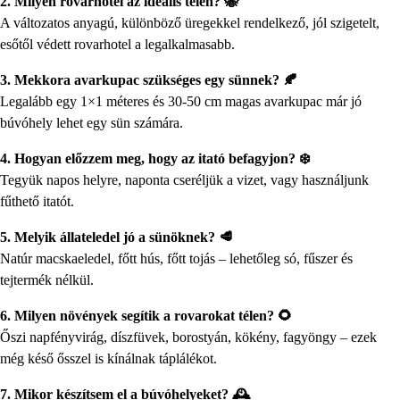
2. Milyen rovarhotel az ideális télen? 🐝
A változatos anyagú, különböző üregekkel rendelkező, jól szigetelt,
esőtől védett rovarhotel a legalkalmasabb.
3. Mekkora avarkupac szükséges egy sünnek? 🍂
Legalább egy 1×1 méteres és 30-50 cm magas avarkupac már jó
búvóhely lehet egy sün számára.
4. Hogyan előzzem meg, hogy az itató befagyjon? ❄️
Tegyük napos helyre, naponta cseréljük a vizet, vagy használjunk
fűthető itatót.
5. Melyik állateledel jó a sünöknek? 🥩
Natúr macskaeledel, főtt hús, főtt tojás – lehetőleg só, fűszer és
tejtermék nélkül.
6. Milyen növények segítik a rovarokat télen? 🌻
Őszi napfényvirág, díszfüvek, borostyán, kökény, fagyöngy – ezek
még késő ősszel is kínálnak táplálékot.
7. Mikor készítsem el a búvóhelyeket? 🕰️