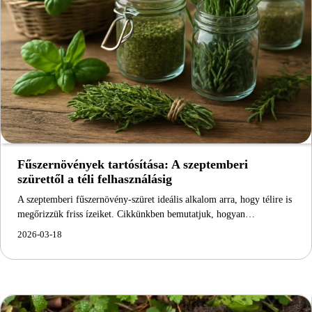
Fűszernövények tartósítása: A szeptemberi
szürettől a téli felhasználásig
A szeptemberi fűszernövény-szüret ideális alkalom arra, hogy télire is
megőrizzük friss ízeiket. Cikkünkben bemutatjuk, hogyan…
2026-03-18