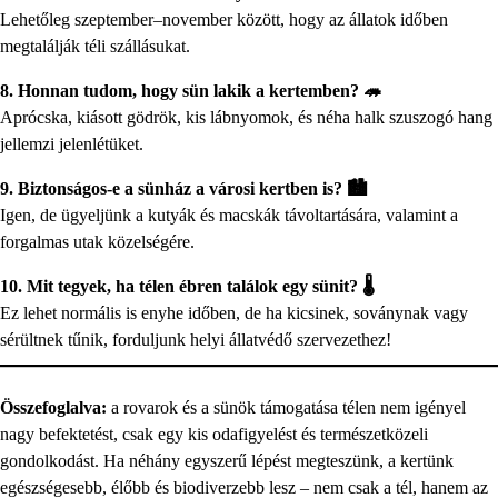
Lehetőleg szeptember–november között, hogy az állatok időben
megtalálják téli szállásukat.
8. Honnan tudom, hogy sün lakik a kertemben? 🦔
Aprócska, kiásott gödrök, kis lábnyomok, és néha halk szuszogó hang
jellemzi jelenlétüket.
9. Biztonságos-e a sünház a városi kertben is? 🏙️
Igen, de ügyeljünk a kutyák és macskák távoltartására, valamint a
forgalmas utak közelségére.
10. Mit tegyek, ha télen ébren találok egy sünit? 🌡️
Ez lehet normális is enyhe időben, de ha kicsinek, soványnak vagy
sérültnek tűnik, forduljunk helyi állatvédő szervezethez!
Összefoglalva:
a rovarok és a sünök támogatása télen nem igényel
nagy befektetést, csak egy kis odafigyelést és természetközeli
gondolkodást. Ha néhány egyszerű lépést megteszünk, a kertünk
egészségesebb, élőbb és biodiverzebb lesz – nem csak a tél, hanem az