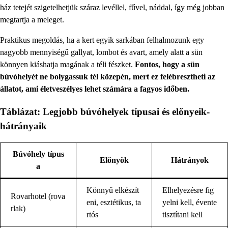
ház tetejét szigetelhetjük száraz levéllel, fűvel, náddal, így még jobban
megtartja a meleget.
Praktikus megoldás, ha a kert egyik sarkában felhalmozunk egy
nagyobb mennyiségű gallyat, lombot és avart, amely alatt a sün
könnyen kiáshatja magának a téli fészket.
Fontos, hogy a sün
búvóhelyét ne bolygassuk tél közepén, mert ez felébresztheti az
állatot, ami életveszélyes lehet számára a fagyos időben.
Táblázat: Legjobb búvóhelyek típusai és előnyeik-
hátrányaik
Búvóhely típus
Előnyök
Hátrányok
a
Könnyű elkészít
Elhelyezésre fig
Rovarhotel (rova
eni, esztétikus, ta
yelni kell, évente
rlak)
rtós
tisztítani kell