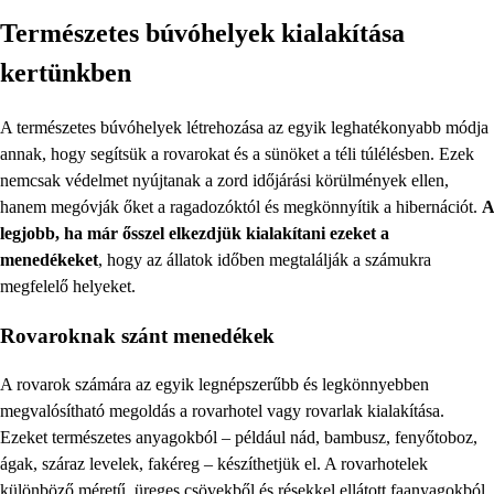
Természetes búvóhelyek kialakítása
kertünkben
A természetes búvóhelyek létrehozása az egyik leghatékonyabb módja
annak, hogy segítsük a rovarokat és a sünöket a téli túlélésben. Ezek
nemcsak védelmet nyújtanak a zord időjárási körülmények ellen,
hanem megóvják őket a ragadozóktól és megkönnyítik a hibernációt.
A
legjobb, ha már ősszel elkezdjük kialakítani ezeket a
menedékeket
, hogy az állatok időben megtalálják a számukra
megfelelő helyeket.
Rovaroknak szánt menedékek
A rovarok számára az egyik legnépszerűbb és legkönnyebben
megvalósítható megoldás a rovarhotel vagy rovarlak kialakítása.
Ezeket természetes anyagokból – például nád, bambusz, fenyőtoboz,
ágak, száraz levelek, fakéreg – készíthetjük el. A rovarhotelek
különböző méretű, üreges csövekből és résekkel ellátott faanyagokból