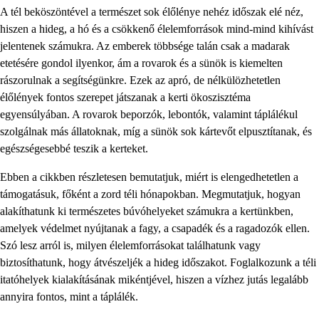
A tél beköszöntével a természet sok élőlénye nehéz időszak elé néz,
hiszen a hideg, a hó és a csökkenő élelemforrások mind-mind kihívást
jelentenek számukra. Az emberek többsége talán csak a madarak
etetésére gondol ilyenkor, ám a rovarok és a sünök is kiemelten
rászorulnak a segítségünkre. Ezek az apró, de nélkülözhetetlen
élőlények fontos szerepet játszanak a kerti ökoszisztéma
egyensúlyában. A rovarok beporzók, lebontók, valamint táplálékul
szolgálnak más állatoknak, míg a sünök sok kártevőt elpusztítanak, és
egészségesebbé teszik a kerteket.
Ebben a cikkben részletesen bemutatjuk, miért is elengedhetetlen a
támogatásuk, főként a zord téli hónapokban. Megmutatjuk, hogyan
alakíthatunk ki természetes búvóhelyeket számukra a kertünkben,
amelyek védelmet nyújtanak a fagy, a csapadék és a ragadozók ellen.
Szó lesz arról is, milyen élelemforrásokat találhatunk vagy
biztosíthatunk, hogy átvészeljék a hideg időszakot. Foglalkozunk a téli
itatóhelyek kialakításának mikéntjével, hiszen a vízhez jutás legalább
annyira fontos, mint a táplálék.