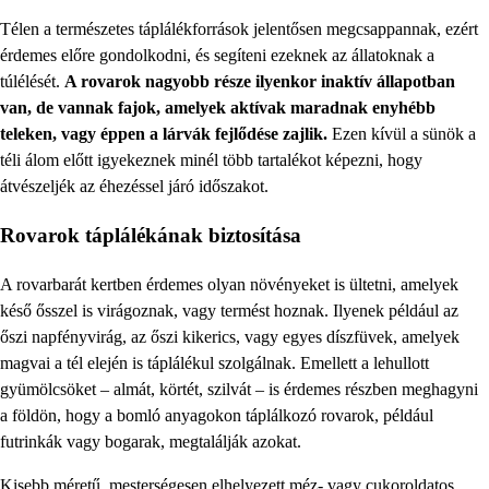
Télen a természetes táplálékforrások jelentősen megcsappannak, ezért
érdemes előre gondolkodni, és segíteni ezeknek az állatoknak a
túlélését.
A rovarok nagyobb része ilyenkor inaktív állapotban
van, de vannak fajok, amelyek aktívak maradnak enyhébb
teleken, vagy éppen a lárvák fejlődése zajlik.
Ezen kívül a sünök a
téli álom előtt igyekeznek minél több tartalékot képezni, hogy
átvészeljék az éhezéssel járó időszakot.
Rovarok táplálékának biztosítása
A rovarbarát kertben érdemes olyan növényeket is ültetni, amelyek
késő ősszel is virágoznak, vagy termést hoznak. Ilyenek például az
őszi napfényvirág, az őszi kikerics, vagy egyes díszfüvek, amelyek
magvai a tél elején is táplálékul szolgálnak. Emellett a lehullott
gyümölcsöket – almát, körtét, szilvát – is érdemes részben meghagyni
a földön, hogy a bomló anyagokon táplálkozó rovarok, például
futrinkák vagy bogarak, megtalálják azokat.
Kisebb méretű, mesterségesen elhelyezett méz- vagy cukoroldatos