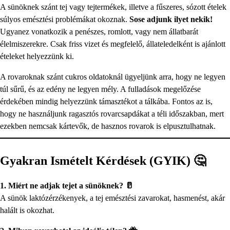
A sünöknek szánt tej vagy tejtermékek, illetve a fűszeres, sózott ételek
súlyos emésztési problémákat okoznak.
Sose adjunk ilyet nekik!
Ugyanez vonatkozik a penészes, romlott, vagy nem állatbarát
élelmiszerekre. Csak friss vizet és megfelelő, állateledelként is ajánlott
ételeket helyezzünk ki.
A rovaroknak szánt cukros oldatoknál ügyeljünk arra, hogy ne legyen
túl sűrű, és az edény ne legyen mély. A fulladások megelőzése
érdekében mindig helyezzünk támasztékot a tálkába. Fontos az is,
hogy ne használjunk ragasztós rovarcsapdákat a téli időszakban, mert
ezekben nemcsak kártevők, de hasznos rovarok is elpusztulhatnak.
Gyakran Ismételt Kérdések (GYIK) 🤔
1. Miért ne adjak tejet a sünöknek? 🥛
A sünök laktózérzékenyek, a tej emésztési zavarokat, hasmenést, akár
halált is okozhat.