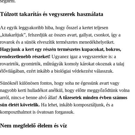
segíteni.
Túlzott takarítás és vegyszerek használata
Az egyik leggyakoribb hiba, hogy ősszel a kertet teljesen
„kitakarítjuk”, felszedjük az összes avart, gallyat, csonkot, így a
rovarok és a sünök elveszítik természetes menedékhelyeiket.
Hagyjunk a kert egy részén természetes kupacokat, bokros,
rendezetlenebb részeket!
Ugyanez igaz a vegyszerekre is: a
rovarirtók, gyomirtók, műtrágyák komoly károkat okoznak a talaj
élővilágában, ezért inkább a biológiai védekezést válasszuk.
Sünöknél különösen fontos, hogy soha ne égessünk avart vagy
nagyobb kerti hulladékot anélkül, hogy előtte meggyőződtünk volna
arról, nincs-e benne alvó állat!
A tűzesetek minden évben számos
sün életét követelik.
Ha lehet, inkább komposztáljunk, és a
komposzthalmot is óvatosan forgassuk.
Nem megfelelő élelem és víz