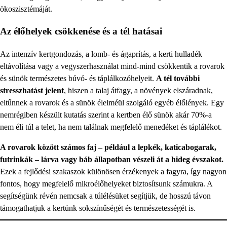
ökoszisztémáját.
Az élőhelyek csökkenése és a tél hatásai
Az intenzív kertgondozás, a lomb- és ágaprítás, a kerti hulladék
eltávolítása vagy a vegyszerhasználat mind-mind csökkentik a rovarok
és sünök természetes búvó- és táplálkozóhelyeit.
A tél további
stresszhatást jelent
, hiszen a talaj átfagy, a növények elszáradnak,
eltűnnek a rovarok és a sünök élelméül szolgáló egyéb élőlények. Egy
nemrégiben készült kutatás szerint a kertben élő sünök akár 70%-a
nem éli túl a telet, ha nem találnak megfelelő menedéket és táplálékot.
A rovarok között számos faj – például a lepkék, katicabogarak,
futrinkák – lárva vagy báb állapotban vészeli át a hideg évszakot.
Ezek a fejlődési szakaszok különösen érzékenyek a fagyra, így nagyon
fontos, hogy megfelelő mikroélőhelyeket biztosítsunk számukra. A
segítségünk révén nemcsak a túlélésüket segítjük, de hosszú távon
támogathatjuk a kertünk sokszínűségét és természetességét is.