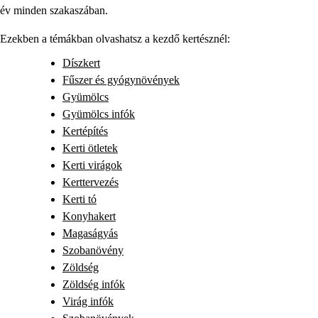
év minden szakaszában.
Ezekben a témákban olvashatsz a kezdő kertésznél:
Díszkert
Fűszer és gyógynövények
Gyümölcs
Gyümölcs infók
Kertépítés
Kerti ötletek
Kerti virágok
Kerttervezés
Kerti tó
Konyhakert
Magaságyás
Szobanövény
Zöldség
Zöldség infók
Virág infók