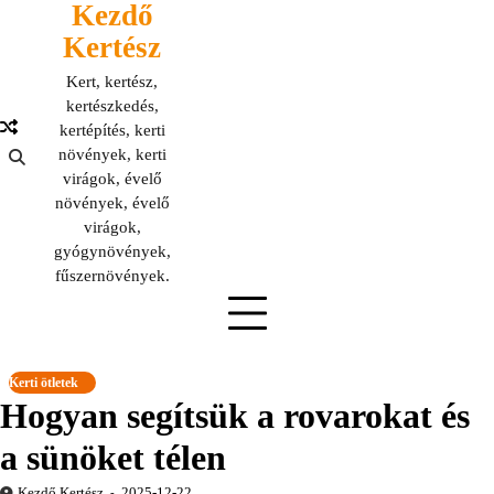
Kezdő
Skip
to
Kertész
content
Kert, kertész,
kertészkedés,
kertépítés, kerti
növények, kerti
virágok, évelő
növények, évelő
virágok,
gyógynövények,
fűszernövények.
Kerti ötletek
Hogyan segítsük a rovarokat és
a sünöket télen
Kezdő Kertész
2025-12-22