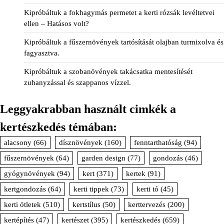
Kipróbáltuk a fokhagymás permetet a kerti rózsák levéltetvei
ellen – Hatásos volt?
Kipróbáltuk a fűszernövények tartósítását olajban turmixolva és
fagyasztva.
Kipróbáltuk a szobanövények takácsatka mentesítését
zuhanyzással és szappanos vízzel.
Leggyakrabban használt cimkék a
kertészkedés témában:
alacsony
(66)
dísznövények
(160)
fenntarthatóság
(94)
fűszernövények
(64)
garden design
(77)
gondozás
(46)
gyógynövények
(94)
kert
(371)
kertek
(91)
kertgondozás
(64)
kerti tippek
(73)
kerti tó
(45)
kerti ötletek
(510)
kertstílus
(50)
kerttervezés
(200)
kertépítés
(47)
kertészet
(395)
kertészkedés
(659)