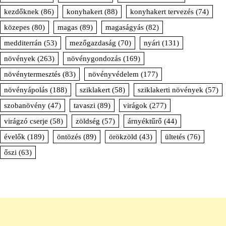
kezdőknek
(86)
konyhakert
(88)
konyhakert tervezés
(74)
közepes
(80)
magas
(89)
magaságyás
(82)
medditerrán
(53)
mezőgazdaság
(70)
nyári
(131)
növények
(263)
növénygondozás
(169)
növénytermesztés
(83)
növényvédelem
(177)
növényápolás
(188)
sziklakert
(58)
sziklakerti növények
(57)
szobanövény
(47)
tavaszi
(89)
virágok
(277)
virágzó cserje
(58)
zöldség
(57)
árnyéktűrő
(44)
évelők
(189)
öntözés
(89)
örökzöld
(43)
ültetés
(76)
őszi
(63)