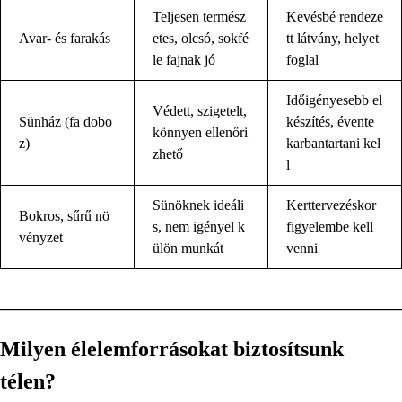
Teljesen termész
Kevésbé rendeze
Avar- és farakás
etes, olcsó, sokfé
tt látvány, helyet
le fajnak jó
foglal
Időigényesebb el
Védett, szigetelt,
Sünház (fa dobo
készítés, évente
könnyen ellenőri
z)
karbantartani kel
zhető
l
Sünöknek ideáli
Kerttervezéskor
Bokros, sűrű nö
s, nem igényel k
figyelembe kell
vényzet
ülön munkát
venni
Milyen élelemforrásokat biztosítsunk
télen?