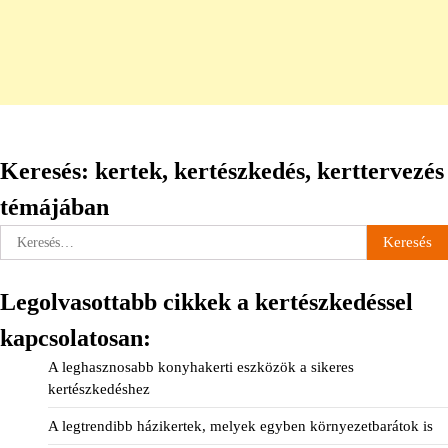
Keresés: kertek, kertészkedés, kerttervezés
témájában
Keresés:
Legolvasottabb cikkek a kertészkedéssel
kapcsolatosan:
A leghasznosabb konyhakerti eszközök a sikeres
kertészkedéshez
A legtrendibb házikertek, melyek egyben környezetbarátok is