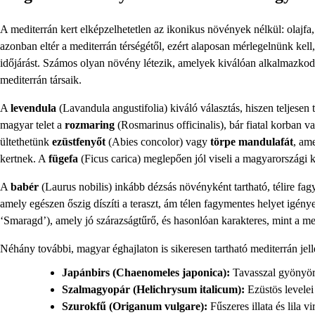
A mediterrán kert elképzelhetetlen az ikonikus növények nélkül: olajfa
azonban eltér a mediterrán térségétől, ezért alaposan mérlegelnünk kell,
időjárást. Számos olyan növény létezik, amelyek kiválóan alkalmazkodn
mediterrán társaik.
A
levendula
(Lavandula angustifolia) kiváló választás, hiszen teljesen té
magyar telet a
rozmaring
(Rosmarinus officinalis), bár fiatal korban 
ültethetünk
ezüstfenyőt
(Abies concolor) vagy
törpe mandulafát
, am
kertnek. A
fügefa
(Ficus carica) meglepően jól viseli a magyarországi k
A
babér
(Laurus nobilis) inkább dézsás növényként tartható, télire fag
amely egészen őszig díszíti a teraszt, ám télen fagymentes helyet igény
‘Smaragd’), amely jó szárazságtűrő, és hasonlóan karakteres, mint a me
Néhány további, magyar éghajlaton is sikeresen tartható mediterrán jel
Japánbirs (Chaenomeles japonica):
Tavasszal gyönyörű
Szalmagyopár (Helichrysum italicum):
Ezüstös levelei 
Szurokfű (Origanum vulgare):
Fűszeres illata és lila v