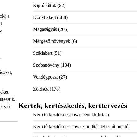
Kipróbáltuk
(82)
ok) a
Konyhakert
(588)
t
Magaságyás
(205)
z
Mérgező növények
(6)
Sziklakert
(51)
s
Szobanövény
(134)
ásokat,
Vendégposzt
(27)
Zöldség
(178)
yeket
ltessük.
Kertek, kertészkedés, kerttervezés
el sok
Kerti tó kezdőknek: őszi teendők listája
Kerti tó kezdőknek: tavaszi indítás teljes útmutató