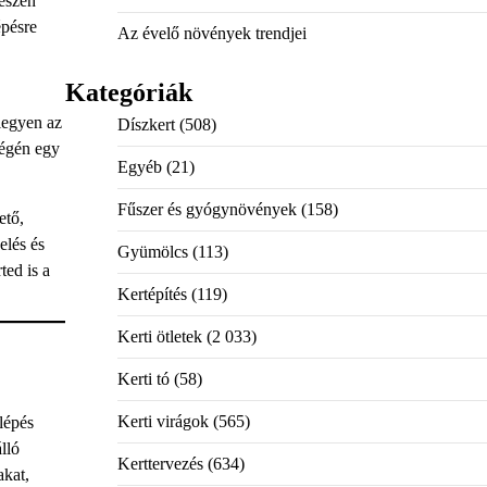
gészen
épésre
Az évelő növények trendjei
Kategóriák
legyen az
Díszkert
(508)
végén egy
Egyéb
(21)
Fűszer és gyógynövények
(158)
ető,
elés és
Gyümölcs
(113)
ted is a
Kertépítés
(119)
Kerti ötletek
(2 033)
Kerti tó
(58)
Kerti virágok
(565)
lépés
lló
Kerttervezés
(634)
akat,