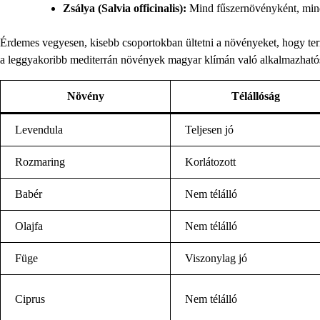
Zsálya (Salvia officinalis):
Mind fűszernövényként, mind
Érdemes vegyesen, kisebb csoportokban ültetni a növényeket, hogy ter
a leggyakoribb mediterrán növények magyar klímán való alkalmazható
Növény
Télállóság
Levendula
Teljesen jó
Rozmaring
Korlátozott
Babér
Nem télálló
Olajfa
Nem télálló
Füge
Viszonylag jó
Ciprus
Nem télálló