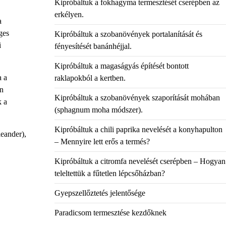
Kipróbáltuk a fokhagyma termesztését cserépben az
erkélyen.
a
ges
Kipróbáltuk a szobanövények portalanítását és
i
fényesítését banánhéjjal.
Kipróbáltuk a magaságyás építését bontott
a a
raklapokból a kertben.
an
Kipróbáltuk a szobanövények szaporítását mohában
k a
(sphagnum moha módszer).
Kipróbáltuk a chili paprika nevelését a konyhapulton
eander),
– Mennyire lett erős a termés?
Kipróbáltuk a citromfa nevelését cserépben – Hogyan
teleltettük a fűtetlen lépcsőházban?
Gyepszellőztetés jelentősége
Paradicsom termesztése kezdőknek