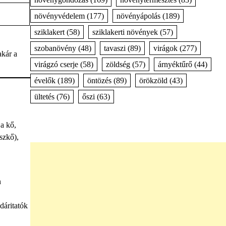
növényvédelem
(177)
növényápolás
(189)
sziklakert
(58)
sziklakerti növények
(57)
szobanövény
(48)
tavaszi
(89)
virágok
(277)
akár a
virágzó cserje
(58)
zöldség
(57)
árnyéktűrő
(44)
évelők
(189)
öntözés
(89)
örökzöld
(43)
ültetés
(76)
őszi
(63)
 a kő,
szkő),
n
dáritatók