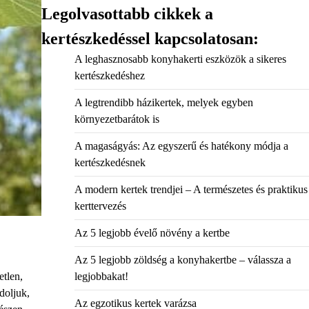
Legolvasottabb cikkek a
kertészkedéssel kapcsolatosan:
A leghasznosabb konyhakerti eszközök a sikeres
kertészkedéshez
A legtrendibb házikertek, melyek egyben
környezetbarátok is
A magaságyás: Az egyszerű és hatékony módja a
kertészkedésnek
A modern kertek trendjei – A természetes és praktikus
kerttervezés
Az 5 legjobb évelő növény a kertbe
Az 5 legjobb zöldség a konyhakertbe – válassza a
etlen,
legjobbakat!
doljuk,
Az egzotikus kertek varázsa