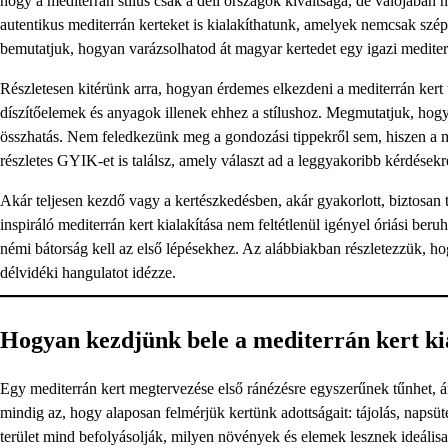
hogy a mediterrán stílus csak a déli országok kiváltsága, de valójában 
autentikus mediterrán kerteket is kialakíthatunk, amelyek nemcsak szép
bemutatjuk, hogyan varázsolhatod át magyar kertedet egy igazi mediter
Részletesen kitérünk arra, hogyan érdemes elkezdeni a mediterrán kert
díszítőelemek és anyagok illenek ehhez a stílushoz. Megmutatjuk, hogya
összhatás. Nem feledkezünk meg a gondozási tippekről sem, hiszen a m
részletes GYIK-et is találsz, amely választ ad a leggyakoribb kérdésekr
Akár teljesen kezdő vagy a kertészkedésben, akár gyakorlott, biztosan t
inspiráló mediterrán kert kialakítása nem feltétlenül igényel óriási beru
némi bátorság kell az első lépésekhez. Az alábbiakban részletezzük, h
délvidéki hangulatot idézze.
Hogyan kezdjünk bele a mediterrán kert ki
Egy mediterrán kert megtervezése első ránézésre egyszerűnek tűnhet, ám 
mindig az, hogy alaposan felmérjük kertünk adottságait: tájolás, napsüt
terület mind befolyásolják, milyen növények és elemek lesznek ideálisa