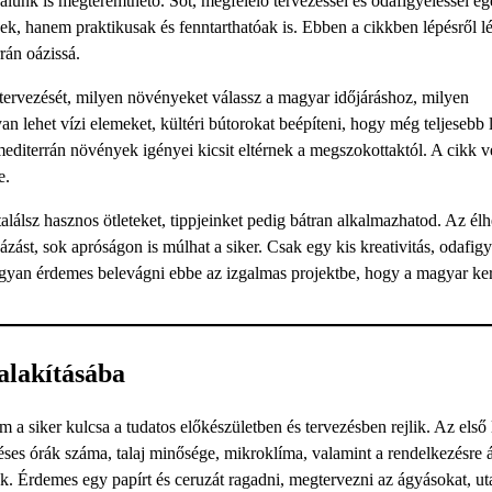
nálunk is megteremthető. Sőt, megfelelő tervezéssel és odafigyeléssel e
ek, hanem praktikusak és fenntarthatóak is. Ebben a cikkben lépésről l
rán oázissá.
 tervezését, milyen növényeket válassz a magyar időjáráshoz, milyen
n lehet vízi elemeket, kültéri bútorokat beépíteni, hogy még teljesebb 
editerrán növények igényei kicsit eltérnek a megszokottaktól. A cikk 
e.
alálsz hasznos ötleteket, tippjeinket pedig bátran alkalmazhatod. Az élh
házást, sok apróságon is múlhat a siker. Csak egy kis kreativitás, odafigy
ogyan érdemes belevágni ebbe az izgalmas projektbe, hogy a magyar ker
alakításába
a siker kulcsa a tudatos előkészületben és tervezésben rejlik. Az első 
éses órák száma, talaj minősége, mikroklíma, valamint a rendelkezésre á
k. Érdemes egy papírt és ceruzát ragadni, megtervezni az ágyásokat, ut