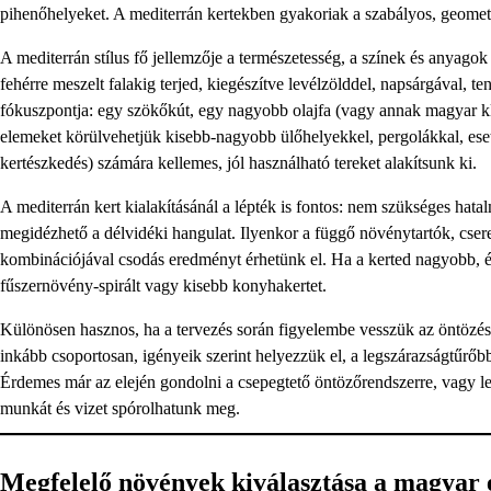
pihenőhelyeket. A mediterrán kertekben gyakoriak a szabályos, geometr
A mediterrán stílus fő jellemzője a természetesség, a színek és anyagok 
fehérre meszelt falakig terjed, kiegészítve levélzölddel, napsárgával, t
fókuszpontja: egy szökőkút, egy nagyobb olajfa (vagy annak magyar klí
elemeket körülvehetjük kisebb-nagyobb ülőhelyekkel, pergolákkal, eset
kertészkedés) számára kellemes, jól használható tereket alakítsunk ki.
A mediterrán kert kialakításánál a lépték is fontos: nem szükséges hata
megidézhető a délvidéki hangulat. Ilyenkor a függő növénytartók, cser
kombinációjával csodás eredményt érhetünk el. Ha a kerted nagyobb, é
fűszernövény-spirált vagy kisebb konyhakertet.
Különösen hasznos, ha a tervezés során figyelembe vesszük az öntözési 
inkább csoportosan, igényeik szerint helyezzük el, a legszárazságtűrő
Érdemes már az elején gondolni a csepegtető öntözőrendszerre, vagy leg
munkát és vizet spórolhatunk meg.
Megfelelő növények kiválasztása a magyar 