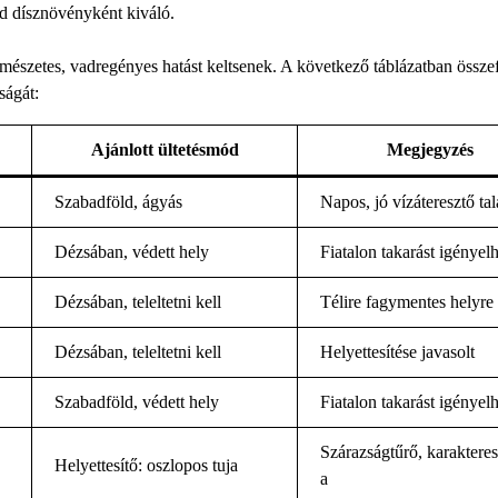
 dísznövényként kiváló.
mészetes, vadregényes hatást keltsenek. A következő táblázatban össze
ságát:
Ajánlott ültetésmód
Megjegyzés
Szabadföld, ágyás
Napos, jó vízáteresztő tal
Dézsában, védett hely
Fiatalon takarást igényelh
Dézsában, teleltetni kell
Télire fagymentes helyre 
Dézsában, teleltetni kell
Helyettesítése javasolt
Szabadföld, védett hely
Fiatalon takarást igényelh
Szárazságtűrő, karaktere
Helyettesítő: oszlopos tuja
a