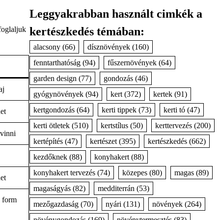
Leggyakrabban használt cimkék a
kertészkedés témában:
foglaljuk
alacsony
(66)
dísznövények
(160)
fenntarthatóság
(94)
fűszernövények
(64)
garden design
(77)
gondozás
(46)
aj
gyógynövények
(94)
kert
(372)
kertek
(91)
kertgondozás
(64)
kerti tippek
(73)
kerti tó
(47)
et
kerti ötletek
(510)
kertstílus
(50)
kerttervezés
(200)
vinni
kertépítés
(47)
kertészet
(395)
kertészkedés
(662)
kezdőknek
(88)
konyhakert
(88)
konyhakert tervezés
(74)
közepes
(80)
magas
(89)
et
magaságyás
(82)
medditerrán
(53)
s form
mezőgazdaság
(70)
nyári
(131)
növények
(264)
növénygondozás
(169)
növénytermesztés
(83)