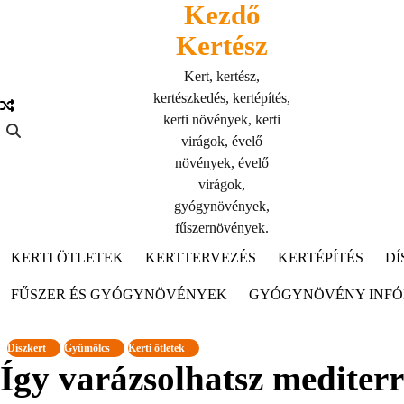
Kezdő
Skip
to
Kertész
content
Kert, kertész,
kertészkedés, kertépítés,
kerti növények, kerti
virágok, évelő
növények, évelő
virágok,
gyógynövények,
fűszernövények.
KERTI ÖTLETEK
KERTTERVEZÉS
KERTÉPÍTÉS
DÍ
FŰSZER ÉS GYÓGYNÖVÉNYEK
GYÓGYNÖVÉNY INF
Díszkert
Gyümölcs
Kerti ötletek
Így varázsolhatsz mediter