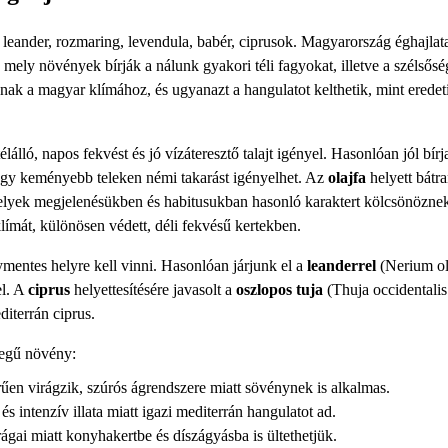
, leander, rozmaring, levendula, babér, ciprusok. Magyarország éghajlat
 mely növények bírják a nálunk gyakori téli fagyokat, illetve a szélsősé
ak a magyar klímához, és ugyanazt a hangulatot kelthetik, mint eredet
lálló, napos fekvést és jó vízáteresztő talajt igényel. Hasonlóan jól bírj
vagy keményebb teleken némi takarást igényelhet. Az
olajfa
helyett bátr
elyek megjelenésükben és habitusukban hasonló karaktert kölcsönözne
límát, különösen védett, déli fekvésű kertekben.
ymentes helyre kell vinni. Hasonlóan járjunk el a
leanderrel
(Nerium ol
el. A
ciprus
helyettesítésére javasolt a
oszlopos tuja
(Thuja occidentalis
diterrán ciprus.
legű növény:
en virágzik, szúrós ágrendszere miatt sövénynek is alkalmas.
és intenzív illata miatt igazi mediterrán hangulatot ad.
irágai miatt konyhakertbe és díszágyásba is ültethetjük.