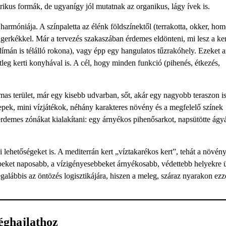
ikus formák, de ugyanígy jól mutatnak az organikus, lágy ívek is.
harmóniája. A színpaletta az élénk földszínektől (terrakotta, okker, hom
engerkékkel. Már a tervezés szakaszában érdemes eldönteni, mi lesz a ker
mán is télálló rokona), vagy épp egy hangulatos tűzrakóhely. Ezeket a
leg kerti konyhával is. A cél, hogy minden funkció (pihenés, étkezés,
lmas terület, már egy kisebb udvarban, sőt, akár egy nagyobb teraszon i
epek, mini vízjátékok, néhány karakteres növény és a megfelelő színek
rdemes zónákat kialakítani: egy árnyékos pihenősarkot, napsütötte ágy
lehetőségeket is. A mediterrán kert „víztakarékos kert”, tehát a növén
bbeket naposabb, a vízigényesebbeket árnyékosabb, védettebb helyekre ü
alábbis az öntözés logisztikájára, hiszen a meleg, száraz nyarakon ezz
éghajlathoz