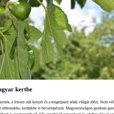
agyar kertbe
rtek, a frissen sült kenyér és a tengerparti séták világát idézi. Nem vél
ját otthonukba, kertjükbe is becsempészni. Magyarországon gyakran gon