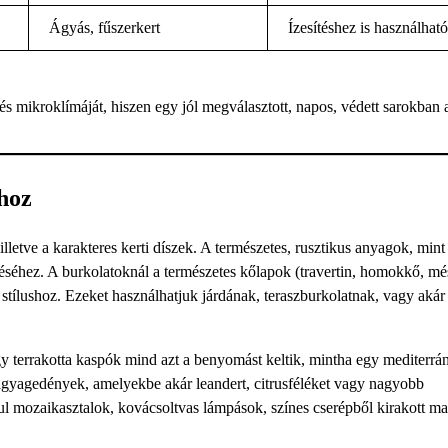
Ágyás, fűszerkert
Ízesítéshez is használható
s mikroklímáját, hiszen egy jól megválasztott, napos, védett sarokban 
shoz
letve a karakteres kerti díszek. A természetes, rusztikus anyagok, mint
mtéséhez. A burkolatoknál a természetes kőlapok (travertin, homokkő, mé
 stílushoz. Ezeket használhatjuk járdának, teraszburkolatnak, vagy akár
gy terrakotta kaspók mind azt a benyomást keltik, mintha egy mediterrá
gyagedények, amelyekbe akár leandert, citrusféléket vagy nagyobb
ul mozaikasztalok, kovácsoltvas lámpások, színes cserépből kirakott ma