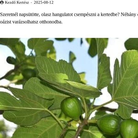
Kezdő Kertész
2025-08-12
Szeretnél napsütötte, olasz hangulatot csempészni a kertedbe? Néhány e
oázist varázsolhatsz otthonodba.