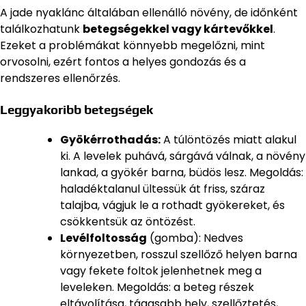
A jade nyaklánc általában ellenálló növény, de időnként
találkozhatunk
betegségekkel vagy kártevőkkel
.
Ezeket a problémákat könnyebb megelőzni, mint
orvosolni, ezért fontos a helyes gondozás és a
rendszeres ellenőrzés.
Leggyakoribb betegségek
Gyökérrothadás:
A túlöntözés miatt alakul
ki. A levelek puhává, sárgává válnak, a növény
lankad, a gyökér barna, büdös lesz. Megoldás:
haladéktalanul ültessük át friss, száraz
talajba, vágjuk le a rothadt gyökereket, és
csökkentsük az öntözést.
Levélfoltosság
(gomba): Nedves
környezetben, rosszul szellőző helyen barna
vagy fekete foltok jelenhetnek meg a
leveleken. Megoldás: a beteg részek
eltávolítása, tágasabb hely, szellőztetés,