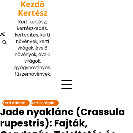
Kezdő
Skip
to
Kertész
content
Kert, kertész,
kertészkedés,
kertépítés, kerti
növények, kerti
virágok, évelő
növények, évelő
virágok,
gyógynövények,
fűszernövények.
Kerti ötletek
Kerti virágok
Jade nyaklánc (Crassula
rupestris): Fajták,