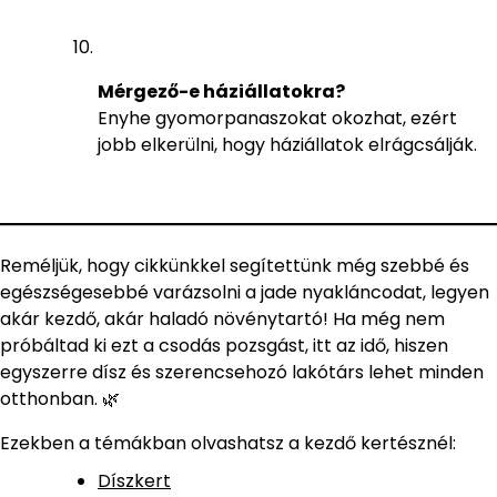
Mérgező-e háziállatokra?
Enyhe gyomorpanaszokat okozhat, ezért
jobb elkerülni, hogy háziállatok elrágcsálják.
Reméljük, hogy cikkünkkel segítettünk még szebbé és
egészségesebbé varázsolni a jade nyakláncodat, legyen
akár kezdő, akár haladó növénytartó! Ha még nem
próbáltad ki ezt a csodás pozsgást, itt az idő, hiszen
egyszerre dísz és szerencsehozó lakótárs lehet minden
otthonban. 🌿
Ezekben a témákban olvashatsz a kezdő kertésznél:
Díszkert