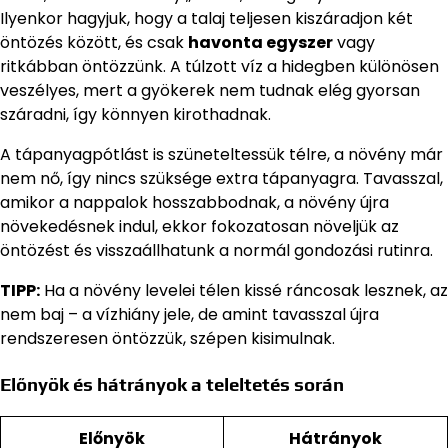
Ilyenkor hagyjuk, hogy a talaj teljesen kiszáradjon két
öntözés között, és csak
havonta egyszer
vagy
ritkábban öntözzünk. A túlzott víz a hidegben különösen
veszélyes, mert a gyökerek nem tudnak elég gyorsan
száradni, így könnyen kirothadnak.
A tápanyagpótlást is szüneteltessük télre, a növény már
nem nő, így nincs szüksége extra tápanyagra. Tavasszal,
amikor a nappalok hosszabbodnak, a növény újra
növekedésnek indul, ekkor fokozatosan növeljük az
öntözést és visszaállhatunk a normál gondozási rutinra.
TIPP:
Ha a növény levelei télen kissé ráncosak lesznek, az
nem baj – a vízhiány jele, de amint tavasszal újra
rendszeresen öntözzük, szépen kisimulnak.
Előnyök és hátrányok a teleltetés során
Előnyök
Hátrányok