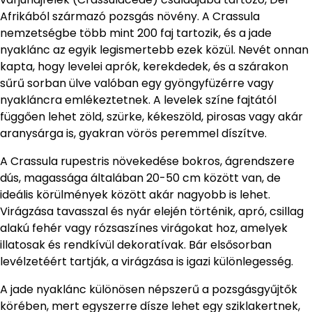
Afrikából származó pozsgás növény. A Crassula
nemzetségbe több mint 200 faj tartozik, és a jade
nyaklánc az egyik legismertebb ezek közül. Nevét onnan
kapta, hogy levelei aprók, kerekdedek, és a szárakon
sűrű sorban ülve valóban egy gyöngyfüzérre vagy
nyakláncra emlékeztetnek. A levelek színe fajtától
függően lehet zöld, szürke, kékeszöld, pirosas vagy akár
aranysárga is, gyakran vörös peremmel díszítve.
A Crassula rupestris növekedése bokros, ágrendszere
dús, magassága általában 20-50 cm között van, de
ideális körülmények között akár nagyobb is lehet.
Virágzása tavasszal és nyár elején történik, apró, csillag
alakú fehér vagy rózsaszínes virágokat hoz, amelyek
illatosak és rendkívül dekoratívak. Bár elsősorban
levélzetéért tartják, a virágzása is igazi különlegesség.
A jade nyaklánc különösen népszerű a pozsgásgyűjtők
körében, mert egyszerre dísze lehet egy sziklakertnek,