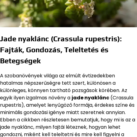
Jade nyaklánc (Crassula rupestris):
Fajták, Gondozás, Teleltetés és
Betegségek
A szobanövények világa az elmúlt évtizedekben
hatalmas népszerűségre tett szert, különösen a
különleges, könnyen tartható pozsgások körében. Az
egyik ilyen izgalmas növény a
jade nyaklánc
(Crassula
rupestris), amelyet lenyűgöző formája, érdekes színe és
minimális gondozási igénye miatt szeretnek annyian.
Ebben a cikkben részletesen bemutatjuk, hogy mi is az a
jade nyaklánc, milyen fajtái léteznek, hogyan lehet
gondozni, miként kell teleltetni és mire kell figyelni a