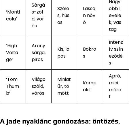
Nagy
Sárgá
Széle
Lassa
obb l
‘Monti
s-zöl
s, hús
n növ
evele
cola’
d, vör
os
ő
k, vas
ös
tag
Intenz
‘High
Arany
Kis, la
Bokro
ív szín
Volta
sárga,
pos
s
eződé
ge’
piros
s
Apró,
‘Tom
Világo
Miniat
Komp
mini
Thum
szöld,
űr, tö
akt
mére
b’
vörös
mött
t
A jade nyaklánc gondozása: öntözés,