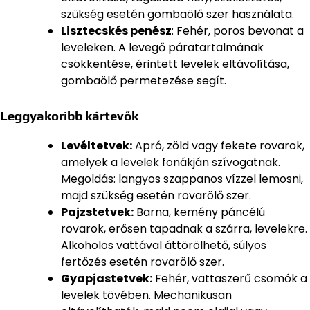
szükség esetén gombaölő szer használata.
Lisztecskés penész
: Fehér, poros bevonat a
leveleken. A levegő páratartalmának
csökkentése, érintett levelek eltávolítása,
gombaölő permetezése segít.
Leggyakoribb kártevők
Levéltetvek:
Apró, zöld vagy fekete rovarok,
amelyek a levelek fonákján szívogatnak.
Megoldás: langyos szappanos vízzel lemosni,
majd szükség esetén rovarölő szer.
Pajzstetvek:
Barna, kemény páncélú
rovarok, erősen tapadnak a szárra, levelekre.
Alkoholos vattával áttörölhető, súlyos
fertőzés esetén rovarölő szer.
Gyapjastetvek:
Fehér, vattaszerű csomók a
levelek tövében. Mechanikusan