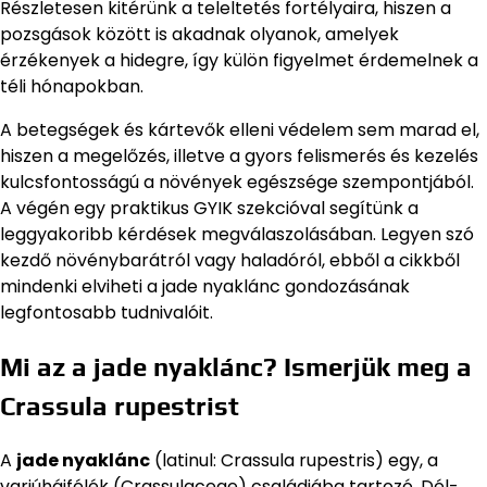
Részletesen kitérünk a teleltetés fortélyaira, hiszen a
pozsgások között is akadnak olyanok, amelyek
érzékenyek a hidegre, így külön figyelmet érdemelnek a
téli hónapokban.
A betegségek és kártevők elleni védelem sem marad el,
hiszen a megelőzés, illetve a gyors felismerés és kezelés
kulcsfontosságú a növények egészsége szempontjából.
A végén egy praktikus GYIK szekcióval segítünk a
leggyakoribb kérdések megválaszolásában. Legyen szó
kezdő növénybarátról vagy haladóról, ebből a cikkből
mindenki elviheti a jade nyaklánc gondozásának
legfontosabb tudnivalóit.
Mi az a jade nyaklánc? Ismerjük meg a
Crassula rupestrist
A
jade nyaklánc
(latinul: Crassula rupestris) egy, a
varjúhájfélék (Crassulaceae) családjába tartozó, Dél-