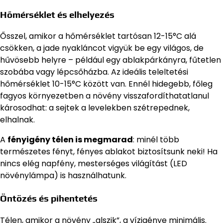
Hőmérséklet és elhelyezés
Ősszel, amikor a hőmérséklet tartósan 12-15°C alá
csökken, a jade nyakláncot vigyük be egy világos, de
hűvösebb helyre – például egy ablakpárkányra, fűtetlen
szobába vagy lépcsőházba. Az ideális teleltetési
hőmérséklet 10-15°C között van. Ennél hidegebb, főleg
fagyos környezetben a növény visszafordíthatatlanul
károsodhat: a sejtek a levelekben szétrepednek,
elhalnak.
A
fényigény télen is megmarad
: minél több
természetes fényt, fényes ablakot biztosítsunk neki! Ha
nincs elég napfény, mesterséges világítást (LED
növénylámpa) is használhatunk.
Öntözés és pihentetés
Télen, amikor a növény „alszik”, a vízigénye minimális.