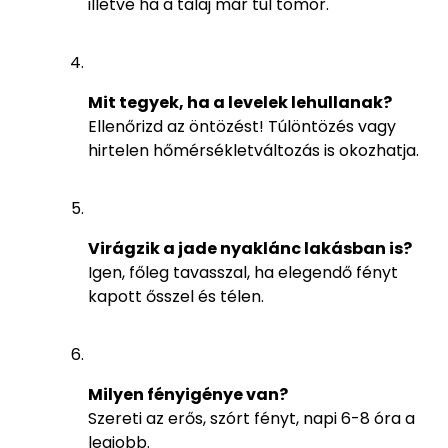
illetve ha a talaj már túl tömör.
Mit tegyek, ha a levelek lehullanak?
Ellenőrizd az öntözést! Túlöntözés vagy
hirtelen hőmérsékletváltozás is okozhatja.
Virágzik a jade nyaklánc lakásban is?
Igen, főleg tavasszal, ha elegendő fényt
kapott ősszel és télen.
Milyen fényigénye van?
Szereti az erős, szórt fényt, napi 6-8 óra a
legjobb.