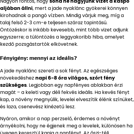
Nagyon fontos, hogy
soha ne hagyjunk vizet a kaspó
aljában állni
, mert a jade nyaklánc gyökerei könnyen
kirohadnak a pangó vízben. Mindig várjuk meg, míg a
talaj felső 2-3 cm-e teljesen száraz tapintású.
Öntözéskor is inkább kevesebb, mint több vizet adjunk
egyszerre; a túlöntözés a leggyakoribb hiba, amelyet
kezdő pozsgástartók elkövetnek.
Fényigény: mennyi az ideális?
A jade nyaklánc szereti a sok fényt. Az egészséges
növekedéshez
napi 6-8 óra világos, szórt fény
szükséges
. Legjobban egy napfényes ablakban érzi
magát – a keleti vagy déli fekvés ideális. Ha kevés fényt
kap, a növény megnyúlik, levelei elveszítik élénk színüket,
és laza, csenevész kinézetű lesz.
Nyáron, amikor a nap perzselő, érdemes a növényt
árnyékolni, hogy ne égjenek meg a levelek, különösen ha
üvegen keresztül kapja a napfényt. Az őszi-téli