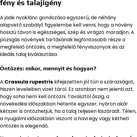
fény és talajigény
A jade nyaklánc gondozása egyszerű, de néhány
alapvető szabályt figyelembe kell venni, hogy a növény
hosszú távon is egészséges, szép és virágzó maradjon. A
pozsgás növények tartásának legfontosabb része a
megfelelő öntözés, a megfelelő fényviszonyok és az
ideális talaj kiválasztása.
Öntözés: mikor, mennyit és hogyan?
A
Crassula rupestris
kifejezetten jól tűri a szárazságot,
hiszen leveleiben vizet tárol. Ez azonban nem jelenti azt,
hogy soha nem kell öntözni. Tavasztól őszig, a
növekedési időszakban hetente egyszer, nyáron akár
kétszer is öntözhetjük, ha a talaj teljesen kiszáradt. Télen,
a nyugalmi időszakban viszont a havi egy vagy kétheti
öntözés is elegendő.