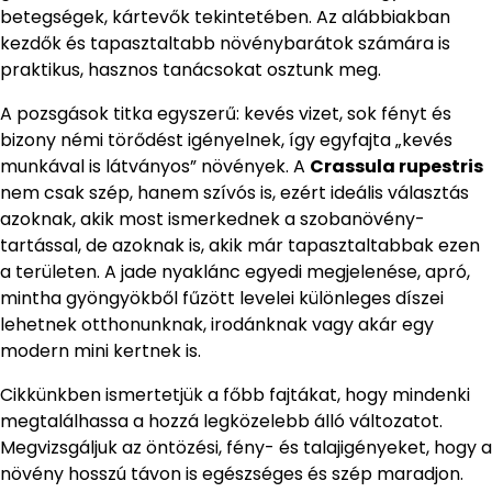
betegségek, kártevők tekintetében. Az alábbiakban
kezdők és tapasztaltabb növénybarátok számára is
praktikus, hasznos tanácsokat osztunk meg.
A pozsgások titka egyszerű: kevés vizet, sok fényt és
bizony némi törődést igényelnek, így egyfajta „kevés
munkával is látványos” növények. A
Crassula rupestris
nem csak szép, hanem szívós is, ezért ideális választás
azoknak, akik most ismerkednek a szobanövény-
tartással, de azoknak is, akik már tapasztaltabbak ezen
a területen. A jade nyaklánc egyedi megjelenése, apró,
mintha gyöngyökből fűzött levelei különleges díszei
lehetnek otthonunknak, irodánknak vagy akár egy
modern mini kertnek is.
Cikkünkben ismertetjük a főbb fajtákat, hogy mindenki
megtalálhassa a hozzá legközelebb álló változatot.
Megvizsgáljuk az öntözési, fény- és talajigényeket, hogy a
növény hosszú távon is egészséges és szép maradjon.