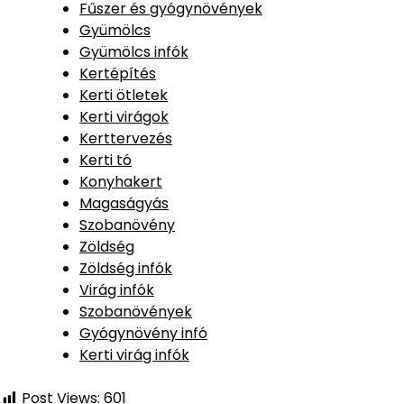
Fűszer és gyógynövények
Gyümölcs
Gyümölcs infók
Kertépítés
Kerti ötletek
Kerti virágok
Kerttervezés
Kerti tó
Konyhakert
Magaságyás
Szobanövény
Zöldség
Zöldség infók
Virág infók
Szobanövények
Gyógynövény infó
Kerti virág infók
Post Views:
601