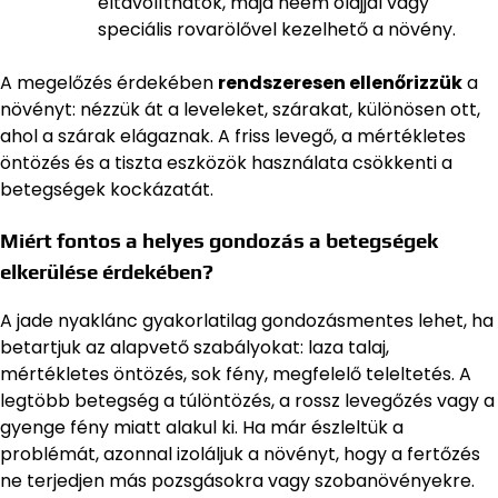
eltávolíthatók, majd neem olajjal vagy
speciális rovarölővel kezelhető a növény.
A megelőzés érdekében
rendszeresen ellenőrizzük
a
növényt: nézzük át a leveleket, szárakat, különösen ott,
ahol a szárak elágaznak. A friss levegő, a mértékletes
öntözés és a tiszta eszközök használata csökkenti a
betegségek kockázatát.
Miért fontos a helyes gondozás a betegségek
elkerülése érdekében?
A jade nyaklánc gyakorlatilag gondozásmentes lehet, ha
betartjuk az alapvető szabályokat: laza talaj,
mértékletes öntözés, sok fény, megfelelő teleltetés. A
legtöbb betegség a túlöntözés, a rossz levegőzés vagy a
gyenge fény miatt alakul ki. Ha már észleltük a
problémát, azonnal izoláljuk a növényt, hogy a fertőzés
ne terjedjen más pozsgásokra vagy szobanövényekre.