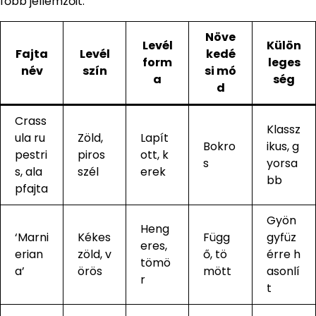
főbb jellemzőit:
Növe
Levél
Külön
Fajta
Levél
kedé
form
leges
név
szín
si mó
a
ség
d
Crass
Klassz
ula ru
Zöld,
Lapít
Bokro
ikus, g
pestri
piros
ott, k
s
yorsa
s, ala
szél
erek
bb
pfajta
Gyön
Heng
‘Marni
Kékes
Függ
gyfüz
eres,
erian
zöld, v
ő, tö
érre h
tömö
a’
örös
mött
asonlí
r
t