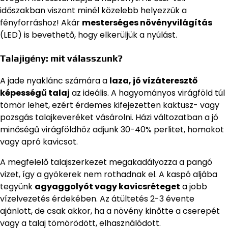
időszakban viszont minél közelebb helyezzük a
fényforráshoz! Akár
mesterséges növényvilágítás
(LED) is bevethető, hogy elkerüljük a nyúlást.
Talajigény: mit válasszunk?
A jade nyaklánc számára a
laza, jó vízáteresztő
képességű talaj
az ideális. A hagyományos virágföld túl
tömör lehet, ezért érdemes kifejezetten kaktusz- vagy
pozsgás talajkeveréket vásárolni. Házi változatban a jó
minőségű virágföldhöz adjunk 30-40% perlitet, homokot
vagy apró kavicsot.
A megfelelő talajszerkezet megakadályozza a pangó
vizet, így a gyökerek nem rothadnak el. A kaspó aljába
tegyünk
agyaggolyót vagy kavicsréteget
a jobb
vízelvezetés érdekében. Az átültetés 2-3 évente
ajánlott, de csak akkor, ha a növény kinőtte a cserepét
vagy a talaj tömörödött, elhasználódott.