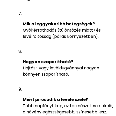
Mik a leggyakoribb betegségek?
Gyökérrothadás (túlöntözés miatt) és
levélfoltosság (párás környezetben).
Hogyan szaporítható?
Hajtás- vagy levéldugvánnyal nagyon
könnyen szaporítható.
Miért pirosodik a levele széle?
Több napfényt kap, ez természetes reakció,
a növény egészségesebb, színesebb lesz.