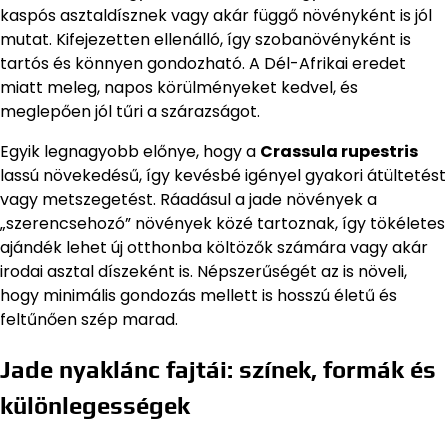
kaspós asztaldísznek vagy akár függő növényként is jól
mutat. Kifejezetten ellenálló, így szobanövényként is
tartós és könnyen gondozható. A Dél-Afrikai eredet
miatt meleg, napos körülményeket kedvel, és
meglepően jól tűri a szárazságot.
Egyik legnagyobb előnye, hogy a
Crassula rupestris
lassú növekedésű, így kevésbé igényel gyakori átültetést
vagy metszegetést. Ráadásul a jade növények a
„szerencsehozó” növények közé tartoznak, így tökéletes
ajándék lehet új otthonba költözők számára vagy akár
irodai asztal díszeként is. Népszerűségét az is növeli,
hogy minimális gondozás mellett is hosszú életű és
feltűnően szép marad.
Jade nyaklánc fajtái: színek, formák és
különlegességek