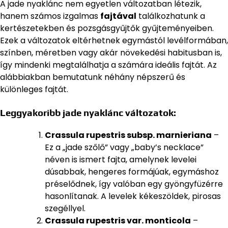
A jade nyaklánc nem egyetlen változatban létezik,
hanem számos izgalmas
fajtával
találkozhatunk a
kertészetekben és pozsgásgyűjtők gyűjteményeiben.
Ezek a változatok eltérhetnek egymástól levélformában,
színben, méretben vagy akár növekedési habitusban is,
így mindenki megtalálhatja a számára ideális fajtát. Az
alábbiakban bemutatunk néhány népszerű és
különleges fajtát.
Leggyakoribb jade nyaklánc változatok:
Crassula rupestris subsp. marnieriana
–
Ez a „jade szőlő” vagy „baby’s necklace”
néven is ismert fajta, amelynek levelei
dúsabbak, hengeres formájúak, egymáshoz
préselődnek, így valóban egy gyöngyfüzérre
hasonlítanak. A levelek kékeszöldek, pirosas
szegéllyel.
Crassula rupestris var. monticola
–