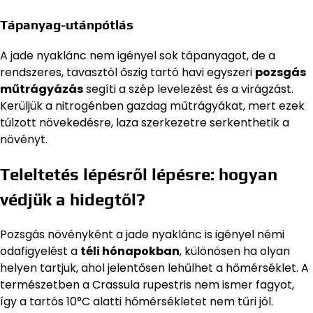
Tápanyag-utánpótlás
A jade nyaklánc nem igényel sok tápanyagot, de a
rendszeres, tavasztól őszig tartó havi egyszeri
pozsgás
műtrágyázás
segíti a szép levelezést és a virágzást.
Kerüljük a nitrogénben gazdag műtrágyákat, mert ezek
túlzott növekedésre, laza szerkezetre serkenthetik a
növényt.
Teleltetés lépésről lépésre: hogyan
védjük a hidegtől?
Pozsgás növényként a jade nyaklánc is igényel némi
odafigyelést a
téli hónapokban
, különösen ha olyan
helyen tartjuk, ahol jelentősen lehűlhet a hőmérséklet. A
természetben a Crassula rupestris nem ismer fagyot,
így a tartós 10°C alatti hőmérsékletet nem tűri jól.