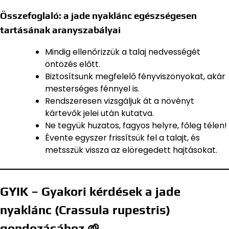
Összefoglaló: a jade nyaklánc egészségesen
tartásának aranyszabályai
Mindig ellenőrizzük a talaj nedvességét
öntözés előtt.
Biztosítsunk megfelelő fényviszonyokat, akár
mesterséges fénnyel is.
Rendszeresen vizsgáljuk át a növényt
kártevők jelei után kutatva.
Ne tegyük huzatos, fagyos helyre, főleg télen!
Évente egyszer frissítsük fel a talajt, és
metsszük vissza az elöregedett hajtásokat.
GYIK – Gyakori kérdések a jade
nyaklánc (Crassula rupestris)
gondozásához 🌱