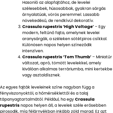
Hasonló az alapfajtához, de levelei
szélesebbek, húsosabbak, gyakran sárgás
árnyalatúak, vörös peremmel. Lassabb
növekedésű, de rendkívül dekoratív.
Crassula rupestris ‘High Voltage’
– Egy
modern, feltűnő fajta, amelynek levelei
aranysárgák, a széleken sötétpiros csíkkal.
Különösen napos helyen színeződik
intenzíven.
Crassula rupestris ‘Tom Thumb’
– Miniatűr
változat, apró, tömött levelekkel, amely
kiválóan alkalmas terráriumba, mini kertekbe
vagy asztaldísznek.
Az egyes fajták leveleinek színe nagyban függ a
fényviszonyoktól, a hőmérséklettől és a talaj
tápanyagtartalmától. Például, ha egy
Crassula
rupestris
napos helyen áll, a levelek széle erősebben
pirosodik, míg félárnyékban inkább zöld marad. Ez azt