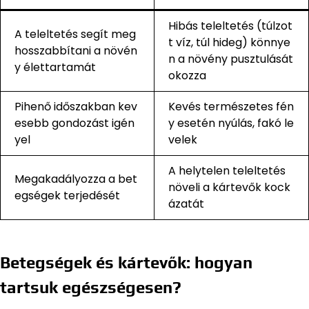
Hibás teleltetés (túlzot
A teleltetés segít meg
t víz, túl hideg) könnye
hosszabbítani a növén
n a növény pusztulását
y élettartamát
okozza
Pihenő időszakban kev
Kevés természetes fén
esebb gondozást igén
y esetén nyúlás, fakó le
yel
velek
A helytelen teleltetés
Megakadályozza a bet
növeli a kártevők kock
egségek terjedését
ázatát
Betegségek és kártevők: hogyan
tartsuk egészségesen?