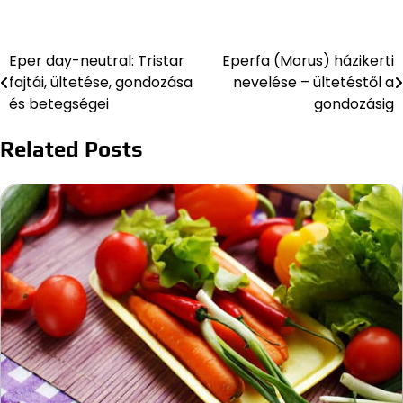
Eper day-neutral: Tristar
Eperfa (Morus) házikerti
Bejegyzés
fajtái, ültetése, gondozása
nevelése – ültetéstől a
navigáció
és betegségei
gondozásig
Related Posts