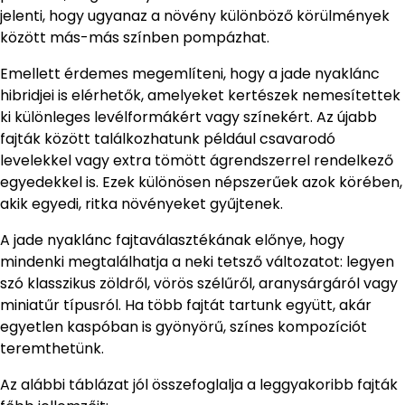
jelenti, hogy ugyanaz a növény különböző körülmények
között más-más színben pompázhat.
Emellett érdemes megemlíteni, hogy a jade nyaklánc
hibridjei is elérhetők, amelyeket kertészek nemesítettek
ki különleges levélformákért vagy színekért. Az újabb
fajták között találkozhatunk például csavarodó
levelekkel vagy extra tömött ágrendszerrel rendelkező
egyedekkel is. Ezek különösen népszerűek azok körében,
akik egyedi, ritka növényeket gyűjtenek.
A jade nyaklánc fajtaválasztékának előnye, hogy
mindenki megtalálhatja a neki tetsző változatot: legyen
szó klasszikus zöldről, vörös szélűről, aranysárgáról vagy
miniatűr típusról. Ha több fajtát tartunk együtt, akár
egyetlen kaspóban is gyönyörű, színes kompozíciót
teremthetünk.
Az alábbi táblázat jól összefoglalja a leggyakoribb fajták