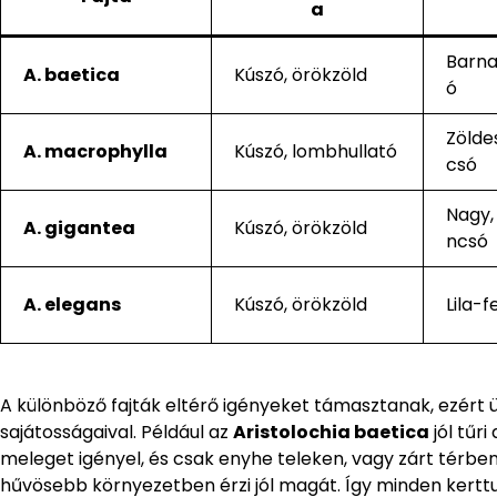
a
Barna
A. baetica
Kúszó, örökzöld
ó
Zölde
A. macrophylla
Kúszó, lombhullató
csó
Nagy, 
A. gigantea
Kúszó, örökzöld
ncsó
A. elegans
Kúszó, örökzöld
Lila-f
A különböző fajták eltérő igényeket támasztanak, ezért ül
sajátosságaival. Például az
Aristolochia baetica
jól tűri
meleget igényel, és csak enyhe teleken, vagy zárt térben
hűvösebb környezetben érzi jól magát. Így minden kerttu