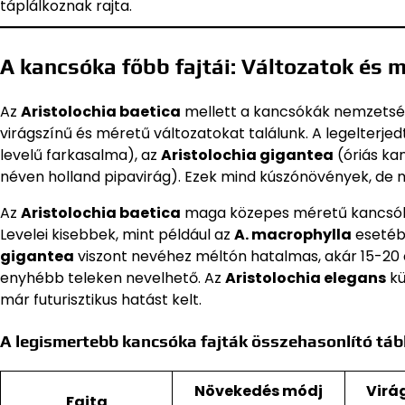
táplálkoznak rajta.
A kancsóka főbb fajtái: Változatok és 
Az
Aristolochia baetica
mellett a kancsókák nemzetségé
virágszínű és méretű változatokat találunk. A legelterje
levelű farkasalma), az
Aristolochia gigantea
(óriás ka
néven holland pipavirág). Ezek mind kúszónövények, de m
Az
Aristolochia baetica
maga közepes méretű kancsóka,
Levelei kisebbek, mint például az
A. macrophylla
esetébe
gigantea
viszont nevéhez méltón hatalmas, akár 15-20 
enyhébb teleken nevelhető. Az
Aristolochia elegans
kü
már futurisztikus hatást kelt.
A legismertebb kancsóka fajták összehasonlító táb
Növekedés módj
Virá
Fajta