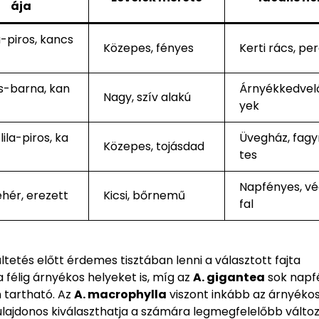
ája
-piros, kancs
Közepes, fényes
Kerti rács, pe
s-barna, kan
Árnyékkedvelő
Nagy, szív alakú
yek
lila-piros, ka
Üvegház, fag
Közepes, tojásdad
tes
Napfényes, vé
ehér, erezett
Kicsi, bőrnemű
fal
tetés előtt érdemes tisztában lenni a választott fajta
 a félig árnyékos helyeket is, míg az
A. gigantea
sok napf
 tartható. Az
A. macrophylla
viszont inkább az árnyéko
lajdonos kiválaszthatja a számára legmegfelelőbb változ