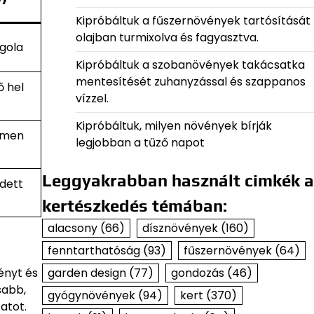
Kipróbáltuk a fűszernövények tartósítását
olajban turmixolva és fagyasztva.
rgola
Kipróbáltuk a szobanövények takácsatka
mentesítését zuhanyzással és szappanos
 hel
vízzel.
Kipróbáltuk, milyen növények bírják
ymen
legjobban a tűző napot
Leggyakrabban használt cimkék a
dett
kertészkedés témában:
alacsony
(66)
dísznövények
(160)
fenntarthatóság
(93)
fűszernövények
(64)
ényt és
garden design
(77)
gondozás
(46)
sabb,
gyógynövények
(94)
kert
(370)
atot.