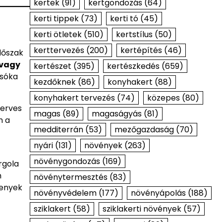
kertek
(91)
kertgondozás
(64)
kerti tippek
(73)
kerti tó
(45)
kerti ötletek
(510)
kertstílus
(50)
kerttervezés
(200)
kertépítés
(46)
dőszak
 vagy
kertészet
(395)
kertészkedés
(659)
csóka
kezdőknek
(86)
konyhakert
(88)
konyhakert tervezés
(74)
közepes
(80)
zerves
magas
(89)
magaságyás
(81)
n a
medditerrán
(53)
mezőgazdaság
(70)
nyári
(131)
növények
(263)
növénygondozás
(169)
rgola
n
növénytermesztés
(83)
kenyek
növényvédelem
(177)
növényápolás
(188)
sziklakert
(58)
sziklakerti növények
(57)