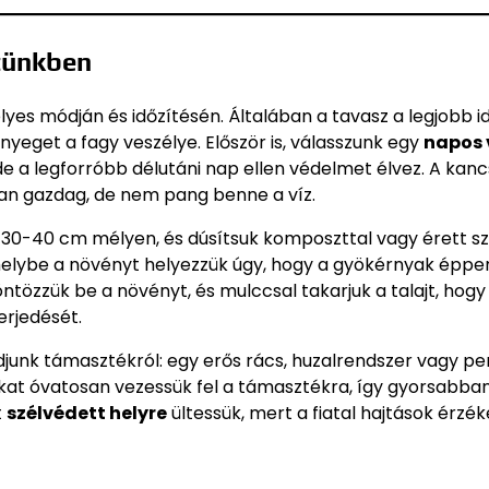
rtünkben
yes módján és időzítésén. Általában a tavasz a legjobb i
nyeget a fagy veszélye. Először is, válasszunk egy
napos
de a legforróbb délutáni nap ellen védelmet élvez. A kan
an gazdag, de nem pang benne a víz.
ább 30-40 cm mélyen, és dúsítsuk komposzttal vagy érett s
melybe a növényt helyezzük úgy, hogy a gyökérnyak éppe
öntözzük be a növényt, és mulccsal takarjuk a talajt, hogy
erjedését.
unk támasztékról: egy erős rács, huzalrendszer vagy pe
ásokat óvatosan vezessük fel a támasztékra, így gyorsabba
t
szélvédett helyre
ültessük, mert a fiatal hajtások érzé