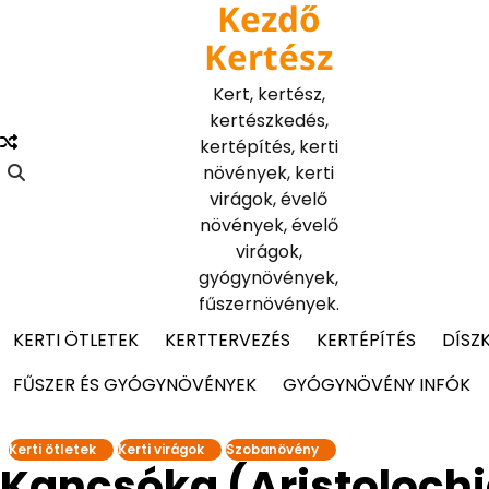
Kezdő
Skip
to
Kertész
content
Kert, kertész,
kertészkedés,
kertépítés, kerti
növények, kerti
virágok, évelő
növények, évelő
virágok,
gyógynövények,
fűszernövények.
KERTI ÖTLETEK
KERTTERVEZÉS
KERTÉPÍTÉS
DÍSZ
FŰSZER ÉS GYÓGYNÖVÉNYEK
GYÓGYNÖVÉNY INFÓK
Kerti ötletek
Kerti virágok
Szobanövény
Kancsóka (Aristolochia