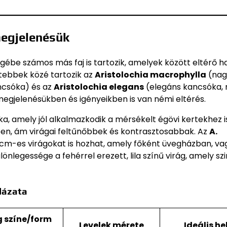
megjelenésük
be számos más faj is tartozik, amelyek között eltérő ha
dtebbek közé tartozik az
Aristolochia macrophylla
(nag
ncsóka) és az
Aristolochia elegans
(elegáns kancsóka,
egjelenésükben és igényeikben is van némi eltérés.
 amely jól alkalmazkodik a mérsékelt égövi kertekhez is
n, ám virágai feltűnőbbek és kontrasztosabbak. Az
A.
cm-es virágokat is hozhat, amely főként üvegházban, va
lönlegessége a fehérrel erezett, lila színű virág, amely sz
lázata
g színe/form
Levelek mérete
Ideális he