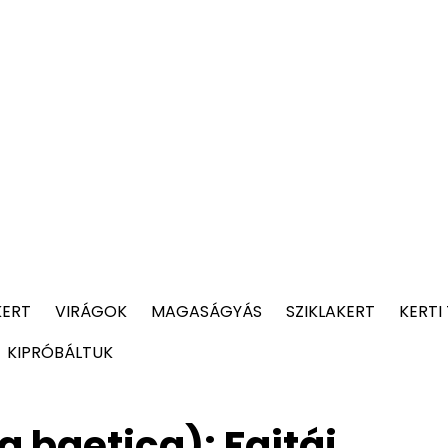
KERT
VIRÁGOK
MAGASÁGYÁS
SZIKLAKERT
KERTI
KIPRÓBÁLTUK
 baetica): Fajtái,