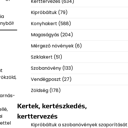
Kerttervezés
(634)
Kipróbáltuk
(79)
ia
ényből!
Konyhakert
(588)
Magaságyás
(204)
Mérgező növények
(6)
Sziklakert
(51)
Szobanövény
(133)
at
rökzöld,
Vendégposzt
(27)
Zöldség
(178)
barnás-
Kertek, kertészkedés,
llé,
kerttervezés
i
ettel
Kipróbáltuk a szobanövények szaporítását