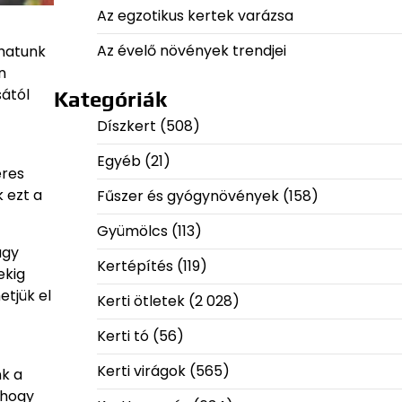
Az egzotikus kertek varázsa
Az évelő növények trendjei
zhatunk
n
sától
Kategóriák
Díszkert
(508)
Egyéb
(21)
eres
 ezt a
Fűszer és gyógynövények
(158)
Gyümölcs
(113)
agy
Kertépítés
(119)
ekig
etjük el
Kerti ötletek
(2 028)
Kerti tó
(56)
Kerti virágok
(565)
nk a
 hogy