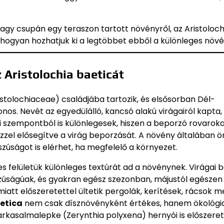
vagy csupán egy teraszon tartott növényről, az Aristoloch
, hogyan hozhatjuk ki a legtöbbet ebből a különleges növ
Aristolochia baeticát
stolochiaceae) családjába tartozik, és elsősorban Dél-
onos. Nevét az egyedülálló, kancsó alakú virágairól kapta,
i szempontból is különlegesek, hiszen a beporzó rovarok
zzel elősegítve a virág beporzását. A növény általában ö
zúságot is elérhet, ha megfelelő a környezet.
yes felületük különleges textúrát ad a növénynek. Virágai 
zúságúak, és gyakran egész szezonban, májustól egészen
tt előszeretettel ültetik pergolák, kerítések, rácsok me
aetica
nem csak dísznövényként értékes, hanem ökológia
 farkasalmalepke (Zerynthia polyxena) hernyói is előszeret