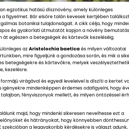
ran egzotikus hatású dísznövény, amely különleges
a figyelmet. Bár elsőre talán kevesek kertjében találko
galmas botanikai tulajdonságait. A cikk célja, hogy minde
alapos és gyakorlati útmutatót kapjon a növény bemutatá
n át egészen a betegségek és kártevők kezeléséig.
különleges az
Aristolochia baetica
és milyen változatai
rtünkben, mire figyeljünk a gondozása során, és mik a sik
ges betegségekre és kártevőkre, melyek veszélyeztethetik
, kezelésre.
ájú virágával és egyedi leveleivel is díszíti a kertet v
yos igényekre mindenképpen érdemes odafigyelni, hogy év
talajban, fényviszonyok mellett, és milyen öntözéssel érh
alálunk majd, hogy mindenki sikeresen nevelhesse ezt a
az előnyöket és hátrányokat, hogy könnyebben dönthessü
IK szekcióban a leggyakoribb kérdésekre is választ adunk,