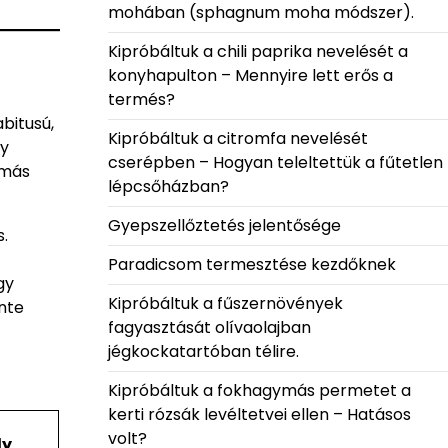
mohában (sphagnum moha módszer).
Kipróbáltuk a chili paprika nevelését a
konyhapulton – Mennyire lett erős a
termés?
bitusú,
Kipróbáltuk a citromfa nevelését
y
cserépben – Hogyan teleltettük a fűtetlen
 más
lépcsőházban?
Gyepszellőztetés jelentősége
.
Paradicsom termesztése kezdőknek
gy
Kipróbáltuk a fűszernövények
inte
fagyasztását olívaolajban
jégkockatartóban télire.
Kipróbáltuk a fokhagymás permetet a
kerti rózsák levéltetvei ellen – Hatásos
volt?
ly