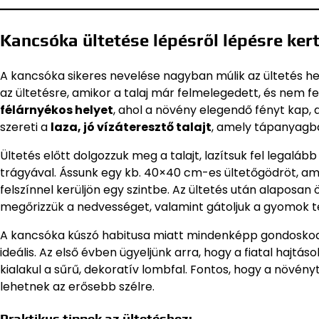
Kancsóka ültetése lépésről lépésre ke
A kancsóka sikeres nevelése nagyban múlik az ültetés hel
az ültetésre, amikor a talaj már felmelegedett, és nem fe
félárnyékos helyet
, ahol a növény elegendő fényt kap, 
szereti a
laza, jó vízáteresztő talajt
, amely tápanyagb
Ültetés előtt dolgozzuk meg a talajt, lazítsuk fel legal
trágyával. Ássunk egy kb. 40×40 cm-es ültetőgödröt, a
felszínnel kerüljön egy szintbe. Az ültetés után alaposan 
megőrizzük a nedvességet, valamint gátoljuk a gyomok t
A kancsóka kúszó habitusa miatt mindenképp gondoskodj
ideális. Az első évben ügyeljünk arra, hogy a fiatal hajt
kialakul a sűrű, dekoratív lombfal. Fontos, hogy a növény
lehetnek az erősebb szélre.
Praktikus tippek az ültetéshez: