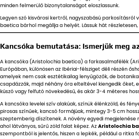
minden felmerülő bizonytalanságot eloszlassunk.
Legyen szó kisvárosi kertről, nagyszabású parkosításról 
baetica bárhol megállja a helyét. Lássuk hát részletesen
Kancsóka bemutatása: Ismerjük meg az 
A kancsóka (Aristolochia baetica) a farkasalmafélék (Ari
Európában, különösen az Ibériai-félsziget déli részén ősh
amelyek nem csak esztétikailag lenyűgözők, de botanika
csapdázzák, majd néhány óra elteltével kiengedik őket, e
kúszó vagy felfutó növekedésű, és akár 3-4 méteres hoss
A kancsóka levelei szív alakúak, színük élénkzöld, és fén
pirosas színűek, kancsó formájúak, mintegy 3-5 cm hoss
szeptemberig díszítenek. A növény egyedi megjelenése mia
ahol látványos, sűrű zöld falat képez. Az
Aristolochia b
szempontból is jelentős, hiszen a lepkék, például a ritka