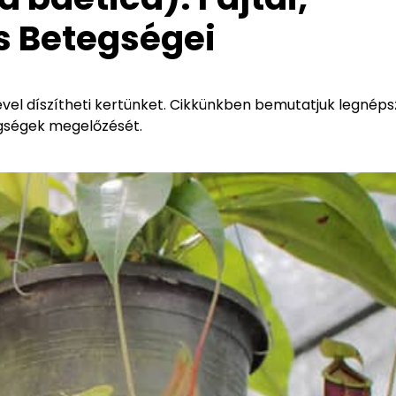
s Betegségei
ével díszítheti kertünket. Cikkünkben bemutatjuk legnép
tegségek megelőzését.