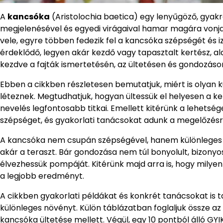
A
kancsóka
(Aristolochia baetica) egy lenyűgöző, gyak
megjelenésével és egyedi virágaival hamar magára vonja 
vele, egyre többen fedezik fel a kancsóka szépségét és iz
érdeklődő, legyen akár kezdő vagy tapasztalt kertész, 
kezdve a fajták ismertetésén, az ültetésen és gondozáso
Ebben a cikkben részletesen bemutatjuk, miért is olyan 
léteznek. Megtudhatjuk, hogyan ültessük el helyesen a ke
nevelés legfontosabb titkai. Emellett kitérünk a lehetsé
szépséget, és gyakorlati tanácsokat adunk a megelőzésre
A kancsóka nem csupán szépségével, hanem különleges form
akár a teraszt. Bár gondozása nem túl bonyolult, bizon
élvezhessük pompáját. Kitérünk majd arra is, hogy milyen 
a legjobb eredményt.
A cikkben gyakorlati példákat és konkrét tanácsokat is t
különleges növényt. Külön táblázatban foglaljuk össze 
kancsóka ültetése mellett. Végül, egy 10 pontból álló GY