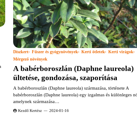
Díszkert
Fűszer és gyógynövények
Kerti ötletek
Kerti virágok
Mérgező növények
a
A babérboroszlán (Daphne laureola)
ültetése, gondozása, szaporítása
A babérboroszlán (Daphne laureola) származása, története A
babérboroszlán (Daphne laureola) egy izgalmas és különleges n
amelynek származása…
Kezdő Kertész
2024-01-16