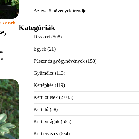
Az évelő növények trendjei
növények
Kategóriák
e,
Díszkert
(508)
Egyéb
(21)
sa
a a…
Fűszer és gyógynövények
(158)
Gyümölcs
(113)
Kertépítés
(119)
Kerti ötletek
(2 033)
Kerti tó
(58)
Kerti virágok
(565)
Kerttervezés
(634)