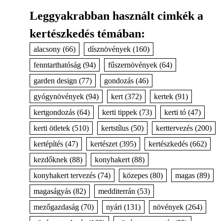
Leggyakrabban használt cimkék a
kertészkedés témában:
alacsony
(66)
dísznövények
(160)
fenntarthatóság
(94)
fűszernövények
(64)
garden design
(77)
gondozás
(46)
gyógynövények
(94)
kert
(372)
kertek
(91)
kertgondozás
(64)
kerti tippek
(73)
kerti tó
(47)
kerti ötletek
(510)
kertstílus
(50)
kerttervezés
(200)
kertépítés
(47)
kertészet
(395)
kertészkedés
(662)
kezdőknek
(88)
konyhakert
(88)
konyhakert tervezés
(74)
közepes
(80)
magas
(89)
magaságyás
(82)
medditerrán
(53)
mezőgazdaság
(70)
nyári
(131)
növények
(264)