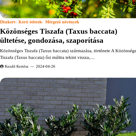
Díszkert
Kerti ötletek
Mérgező növények
Közönséges Tiszafa (Taxus baccata)
ültetése, gondozása, szaporítása
Közönséges Tiszafa (Taxus baccata) származása, története A Közönség
Tiszafa (Taxus baccata) ősi múltra tekint vissza,…
Kezdő Kertész
2024-04-26