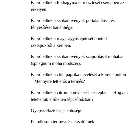
Kipróbáltuk a fokhagyma termesztését cserépben az
erkélyen.
Kipróbáltuk a szobanövények portalanítását és
fényesítését banánhéjjal.
Kipróbáltuk a magaságyás építését bontott
raklapokból a kertben.
Kipróbáltuk a szobanövények szaporítását mohában
(sphagnum moha módszer).
Kipróbáltuk a chili paprika nevelését a konyhapulton
– Mennyire lett erős a termés?
Kipróbáltuk a citromfa nevelését cserépben – Hogyan
teleltettük a fűtetlen lépcsőházban?
Gyepszellőztetés jelentősége
Paradicsom termesztése kezdőknek