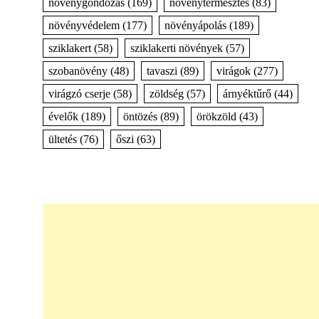
növénygondozás
(169)
növénytermesztés
(83)
növényvédelem
(177)
növényápolás
(189)
sziklakert
(58)
sziklakerti növények
(57)
szobanövény
(48)
tavaszi
(89)
virágok
(277)
virágzó cserje
(58)
zöldség
(57)
árnyéktűrő
(44)
évelők
(189)
öntözés
(89)
örökzöld
(43)
ültetés
(76)
őszi
(63)