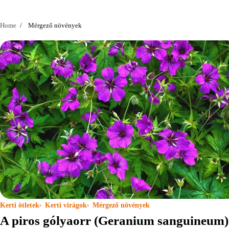
Home
Mérgező növények
Kerti ötletek
Kerti virágok
Mérgező növények
A piros gólyaorr (Geranium sanguineum)