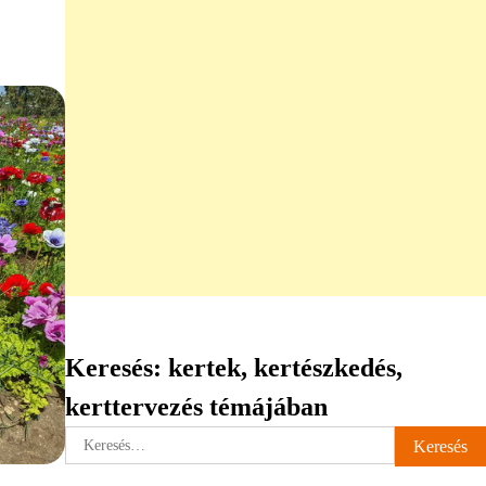
Keresés: kertek, kertészkedés,
kerttervezés témájában
Keresés: