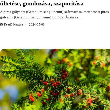
ültetése, gondozása, szaporítása
A piros gólyaorr (Geranium sanguineum) származása, története A piros
gólyaorr (Geranium sanguineum) Európa, Ázsia és…
Kezdő Kertész
2024-05-03