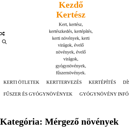
Kezdő
Skip
to
Kertész
content
Kert, kertész,
kertészkedés, kertépítés,
kerti növények, kerti
virágok, évelő
növények, évelő
virágok,
gyógynövények,
fűszernövények.
KERTI ÖTLETEK
KERTTERVEZÉS
KERTÉPÍTÉS
DÍ
FŰSZER ÉS GYÓGYNÖVÉNYEK
GYÓGYNÖVÉNY INF
Kategória:
Mérgező növények