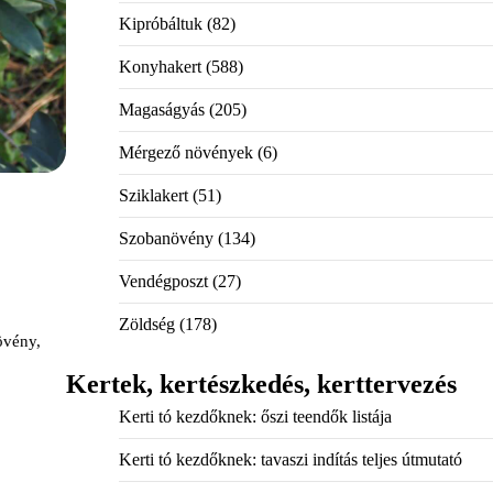
Kipróbáltuk
(82)
Konyhakert
(588)
Magaságyás
(205)
Mérgező növények
(6)
Sziklakert
(51)
Szobanövény
(134)
Vendégposzt
(27)
Zöldség
(178)
övény,
Kertek, kertészkedés, kerttervezés
Kerti tó kezdőknek: őszi teendők listája
Kerti tó kezdőknek: tavaszi indítás teljes útmutató