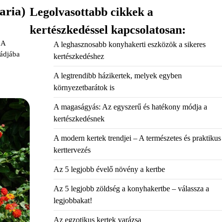
aria)
Legolvasottabb cikkek a
kertészkedéssel kapcsolatosan:
 A
A leghasznosabb konyhakerti eszközök a sikeres
ádjába
kertészkedéshez
A legtrendibb házikertek, melyek egyben
környezetbarátok is
A magaságyás: Az egyszerű és hatékony módja a
kertészkedésnek
A modern kertek trendjei – A természetes és praktikus
kerttervezés
Az 5 legjobb évelő növény a kertbe
Az 5 legjobb zöldség a konyhakertbe – válassza a
legjobbakat!
Az egzotikus kertek varázsa