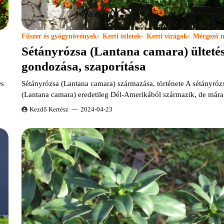
Fűszer és gyógynövények
Kerti ötletek
Kerti virágok
Mérgező 
Sétányrózsa (Lantana camara) ültetés
gondozása, szaporítása
es
Sétányrózsa (Lantana camara) származása, története A sétányróz
(Lantana camara) eredetileg Dél-Amerikából származik, de már
Kezdő Kertész
2024-04-23