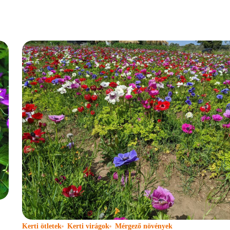
Kerti ötletek
Kerti virágok
Mérgező növények