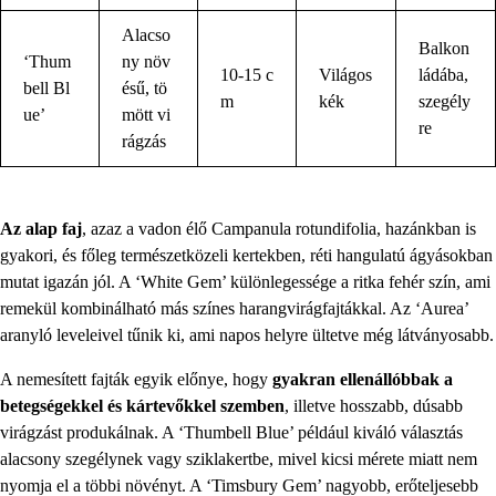
Alacso
Balkon
‘Thum
ny növ
10-15 c
Világos
ládába,
bell Bl
ésű, tö
m
kék
szegély
ue’
mött vi
re
rágzás
Az alap faj
, azaz a vadon élő Campanula rotundifolia, hazánkban is
gyakori, és főleg természetközeli kertekben, réti hangulatú ágyásokban
mutat igazán jól. A ‘White Gem’ különlegessége a ritka fehér szín, ami
remekül kombinálható más színes harangvirágfajtákkal. Az ‘Aurea’
aranyló leveleivel tűnik ki, ami napos helyre ültetve még látványosabb.
A nemesített fajták egyik előnye, hogy
gyakran ellenállóbbak a
betegségekkel és kártevőkkel szemben
, illetve hosszabb, dúsabb
virágzást produkálnak. A ‘Thumbell Blue’ például kiváló választás
alacsony szegélynek vagy sziklakertbe, mivel kicsi mérete miatt nem
nyomja el a többi növényt. A ‘Timsbury Gem’ nagyobb, erőteljesebb