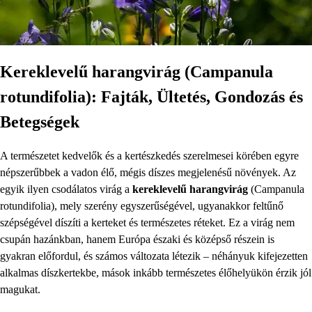
Kereklevelű harangvirág (Campanula
rotundifolia): Fajták, Ültetés, Gondozás és
Betegségek
A természetet kedvelők és a kertészkedés szerelmesei körében egyre
népszerűbbek a vadon élő, mégis díszes megjelenésű növények. Az
egyik ilyen csodálatos virág a
kereklevelű harangvirág
(Campanula
rotundifolia), mely szerény egyszerűségével, ugyanakkor feltűnő
szépségével díszíti a kerteket és természetes réteket. Ez a virág nem
csupán hazánkban, hanem Európa északi és középső részein is
gyakran előfordul, és számos változata létezik – néhányuk kifejezetten
alkalmas díszkertekbe, mások inkább természetes élőhelyükön érzik jól
magukat.