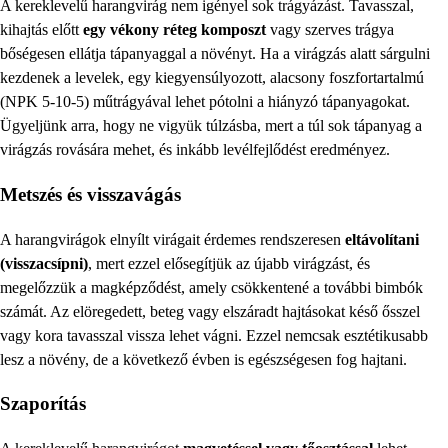
A kereklevelű harangvirág nem igényel sok trágyázást. Tavasszal,
kihajtás előtt
egy vékony réteg komposzt
vagy szerves trágya
bőségesen ellátja tápanyaggal a növényt. Ha a virágzás alatt sárgulni
kezdenek a levelek, egy kiegyensúlyozott, alacsony foszfortartalmú
(NPK 5-10-5) műtrágyával lehet pótolni a hiányzó tápanyagokat.
Ügyeljünk arra, hogy ne vigyük túlzásba, mert a túl sok tápanyag a
virágzás rovására mehet, és inkább levélfejlődést eredményez.
Metszés és visszavágás
A harangvirágok elnyílt virágait érdemes rendszeresen
eltávolítani
(visszacsípni)
, mert ezzel elősegítjük az újabb virágzást, és
megelőzzük a magképződést, amely csökkentené a további bimbók
számát. Az elöregedett, beteg vagy elszáradt hajtásokat késő ősszel
vagy kora tavasszal vissza lehet vágni. Ezzel nemcsak esztétikusabb
lesz a növény, de a következő évben is egészségesen fog hajtani.
Szaporítás