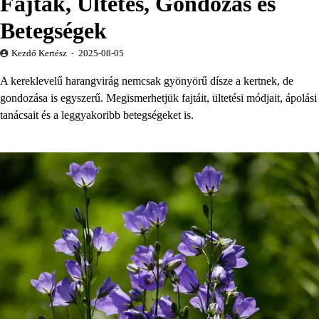
Fajták, Ültetés, Gondozás és
Betegségek
Kezdő Kertész
2025-08-05
A kereklevelű harangvirág nemcsak gyönyörű dísze a kertnek, de
gondozása is egyszerű. Megismerhetjük fajtáit, ültetési módjait, ápolási
tanácsait és a leggyakoribb betegségeket is.