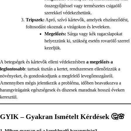
összegyűjtéssel vagy természetes csigaölő
szerekkel védekezhetünk.
Tripszek:
Apró, szívó kártevők, amelyek elszíneződést,
foltosodást okoznak a virágokon és leveleken.
Megelőzés:
Sárga vagy kék ragacslapokat
helyezzünk ki, szükség esetén rovarölő szerrel
kezeljük.
A betegségek és kártevők elleni védekezésben
a megelőzés a
legfontosabb
: tartsuk tisztán a kertet, rendszeresen ellenőrizzük a
növényeket, és gondoskodjunk a megfelelő levegőmozgásról.
Amennyiben mégis jelentkezik a probléma, időben beavatkozva a
harangvirágaink egészségesek és díszesek maradnak hosszú éveken
keresztül.
GYIK – Gyakran Ismételt Kérdések 🤔🌸
1. Milyen gyorsan nő a kereklevelű harangvirág?