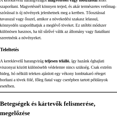
A kereklevelű harangvirágot
magvetéssel vagy tőosztással
lehet
szaporítani. Magvetésnél könnyen terjed, és akár természetes vetőmag-
szórással is új növények jelenhetnek meg a kertben. Tőosztással
tavasszal vagy ősszel, amikor a növekedési szakasz lelassul,
könnyedén szaporíthatjuk a meglévő töveket. Ez utóbbi módszer
különösen hasznos, ha túl sűrűvé válik az állomány vagy fiatalítani
szeretnénk a növényeket.
Teleltetés
A kereklevelű harangvirág
teljesen télálló
, így hazánk éghajlati
viszonyai között különösebb védelemre nincs szükség. Csak extrém
hideg, hó nélküli teleken ajánlott egy vékony lombtakaró réteget
borítani a tövek fölé, főleg fiatal vagy cserépben tartott példányok
esetében.
Betegségek és kártevők felismerése,
megelőzése