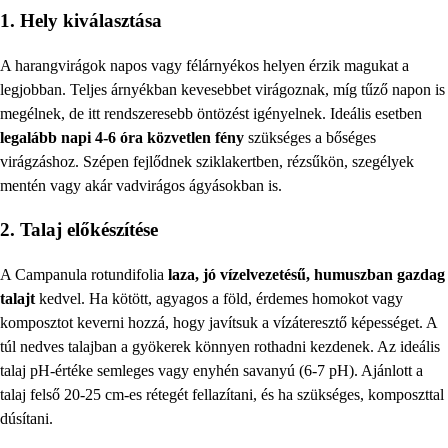
1. Hely kiválasztása
A harangvirágok napos vagy félárnyékos helyen érzik magukat a
legjobban. Teljes árnyékban kevesebbet virágoznak, míg tűző napon is
megélnek, de itt rendszeresebb öntözést igényelnek. Ideális esetben
legalább napi 4-6 óra közvetlen fény
szükséges a bőséges
virágzáshoz. Szépen fejlődnek sziklakertben, rézsűkön, szegélyek
mentén vagy akár vadvirágos ágyásokban is.
2. Talaj előkészítése
A Campanula rotundifolia
laza, jó vízelvezetésű, humuszban gazdag
talajt
kedvel. Ha kötött, agyagos a föld, érdemes homokot vagy
komposztot keverni hozzá, hogy javítsuk a vízáteresztő képességet. A
túl nedves talajban a gyökerek könnyen rothadni kezdenek. Az ideális
talaj pH-értéke semleges vagy enyhén savanyú (6-7 pH). Ajánlott a
talaj felső 20-25 cm-es rétegét fellazítani, és ha szükséges, komposzttal
dúsítani.