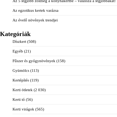
Az 5 legjobb zöldség a konyhakertbe – válassza a legjobbakat!
Az egzotikus kertek varázsa
Az évelő növények trendjei
Kategóriák
Díszkert
(508)
Egyéb
(21)
Fűszer és gyógynövények
(158)
Gyümölcs
(113)
Kertépítés
(119)
Kerti ötletek
(2 030)
Kerti tó
(56)
Kerti virágok
(565)