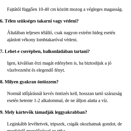
Fajtától függően 10-40 cm között mozog a végleges magasság.
6. Télen szükséges takarni vagy védeni?
Általában teljesen télálló, csak nagyon extrém hideg esetén
ajánlott vékony lombtakaróval védeni.
7. Lehet-e cserépben, balkonládában tartani?
Igen, kiválóan érzi magát edényben is, ha biztosítjuk a jó
vízelvezetést és elegendő fényt.
8. Milyen gyakran öntözzem?
Normál időjárásnál kevés öntözés kell, hosszan tartó szárazság
esetén hetente 1-2 alkalommal, de ne álljon alatta a víz.
9. Mely kártevők támadják leggyakrabban?
Leginkább levéltetvek, tripszek, csigák okozhatnak gondot, de
megfelelő megelőzéssel ez ritka.