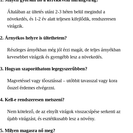
Általában az ültetés utáni 2-3 héten belül megindul a
növekedés, és 1-2 év alatt teljesen kifejlődik, rendszeresen
virágzik.
2. Árnyékos helyre is ültethetem?
Részleges árnyékban még jól érzi magát, de teljes árnyékban
kevesebbet virágzik és gyengébb lesz a növekedés.
3. Hogyan szaporíthatom legegyszerűbben?
Magvetéssel vagy tőosztással – utóbbit tavasszal vagy kora
ősszel érdemes elvégezni.
4. Kell-e rendszeresen metszeni?
Nem kötelező, de az elnyílt virágok visszacsípése serkenti az
újabb virágzást, és esztétikusabb lesz a növény.
5. Milyen magasra nő meg?