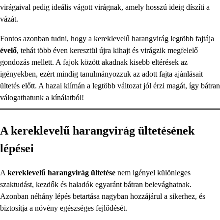
virágaival pedig ideális vágott virágnak, amely hosszú ideig díszíti a
vázát.
Fontos azonban tudni, hogy a kereklevelű harangvirág legtöbb fajtája
évelő
, tehát több éven keresztül újra kihajt és virágzik megfelelő
gondozás mellett. A fajok között akadnak kisebb eltérések az
igényekben, ezért mindig tanulmányozzuk az adott fajta ajánlásait
ültetés előtt. A hazai klímán a legtöbb változat jól érzi magát, így bátran
válogathatunk a kínálatból!
A kereklevelű harangvirág ültetésének
lépései
A
kereklevelű harangvirág ültetése
nem igényel különleges
szaktudást, kezdők és haladók egyaránt bátran belevághatnak.
Azonban néhány lépés betartása nagyban hozzájárul a sikerhez, és
biztosítja a növény egészséges fejlődését.