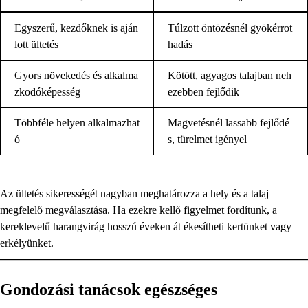
Egyszerű, kezdőknek is aján
Túlzott öntözésnél gyökérrot
lott ültetés
hadás
Gyors növekedés és alkalma
Kötött, agyagos talajban neh
zkodóképesség
ezebben fejlődik
Többféle helyen alkalmazhat
Magvetésnél lassabb fejlődé
ó
s, türelmet igényel
Az ültetés sikerességét nagyban meghatározza a hely és a talaj
megfelelő megválasztása. Ha ezekre kellő figyelmet fordítunk, a
kereklevelű harangvirág hosszú éveken át ékesítheti kertünket vagy
erkélyünket.
Gondozási tanácsok egészséges