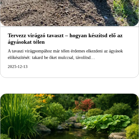
Tervezz virágzó tavaszt – hogyan készítsd elő az
ágyásokat télen
A tavaszi virágpompához már télen érdemes elkezdeni az ágyások
előkészítését: takard be őket mulccsal, távolítsd…
2025-12-13