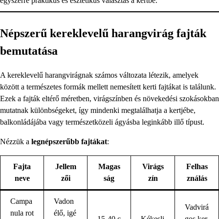
egyszerre praktikus és esztétikus választás a kertbe.
Népszerű kereklevelű harangvirág fajták
bemutatása
A kereklevelű harangvirágnak számos változata létezik, amelyek
között a természetes formák mellett nemesített kerti fajtákat is találunk.
Ezek a fajták eltérő méretben, virágszínben és növekedési szokásokban
mutatnak különbségeket, így mindenki megtalálhatja a kertjébe,
balkonládájába vagy természetközeli ágyásba leginkább illő típust.
Nézzük a
legnépszerűbb fajtákat
:
Fajta
Jellem
Magas
Virágs
Felhas
neve
zői
ság
zín
ználás
Campa
Vadon
Vadvirá
nula rot
élő, igé
15-40 c
Kékesli
gos ker