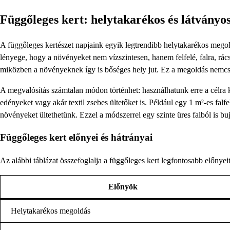
Függőleges kert: helytakarékos és látványo
A függőleges kertészet napjaink egyik legtrendibb helytakarékos megol
lényege, hogy a növényeket nem vízszintesen, hanem felfelé, falra, rác
miközben a növényeknek így is bőséges hely jut. Ez a megoldás nemcsa
A megvalósítás számtalan módon történhet: használhatunk erre a célra ké
edényeket vagy akár textil zsebes ültetőket is. Például egy 1 m²-es fal
növényeket ültethetünk. Ezzel a módszerrel egy szinte üres falból is bu
Függőleges kert előnyei és hátrányai
Az alábbi táblázat összefoglalja a függőleges kert legfontosabb előnyeit
Előnyök
Helytakarékos megoldás