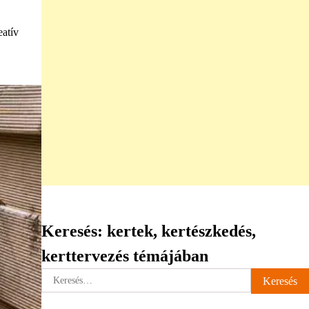
eatív
Keresés: kertek, kertészkedés,
kerttervezés témájában
Keresés: