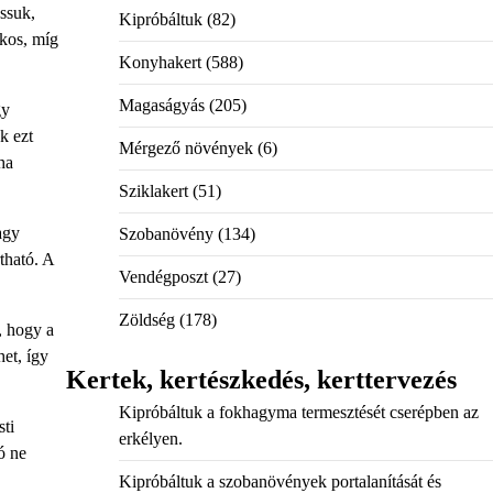
ássuk,
Kipróbáltuk
(82)
ékos, míg
Konyhakert
(588)
Magaságyás
(205)
gy
k ezt
Mérgező növények
(6)
ha
Sziklakert
(51)
agy
Szobanövény
(134)
tható. A
Vendégposzt
(27)
Zöldség
(178)
, hogy a
et, így
Kertek, kertészkedés, kerttervezés
Kipróbáltuk a fokhagyma termesztését cserépben az
sti
erkélyen.
ó ne
Kipróbáltuk a szobanövények portalanítását és