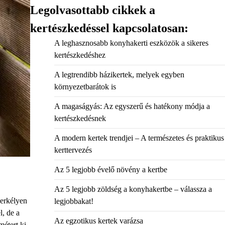
Legolvasottabb cikkek a
kertészkedéssel kapcsolatosan:
A leghasznosabb konyhakerti eszközök a sikeres
kertészkedéshez
A legtrendibb házikertek, melyek egyben
környezetbarátok is
A magaságyás: Az egyszerű és hatékony módja a
kertészkedésnek
A modern kertek trendjei – A természetes és praktikus
kerttervezés
Az 5 legjobb évelő növény a kertbe
Az 5 legjobb zöldség a konyhakertbe – válassza a
 erkélyen
legjobbakat!
l, de a
Az egzotikus kertek varázsa
étert ki