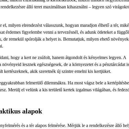
rendelkezésre álló teret maximálisan kihasználni – legyen szó virágokró
r el, milyen elrendezést válasszunk, hogyan maradjon élhető a tér, miké
at érdemes figyelembe venni a tervezésnél, és adunk ötleteket a függő
, de remekül spórolják a helyet is. Bemutatjuk, milyen ehető növények
i.
ldani, hogy a kert ne zsúfolt, hanem átgondolt és kényelmes legyen. A
a növényeid lesznek egészségesek, de a környezetet és a pénztárcádat i
kertészeknek, akik szeretnék új szintre emelni kis kertjüket.
 leggyakrabban felmerülő dilemmákra. Ha most vágsz bele a kertépítésbe
rsz. Merülj el velünk a kis területű kertek izgalmas világában, és fedezd
aktikus alapok
nyfelmérés és a tér alapos felmérése. Mérjük le a rendelkezésre álló hel