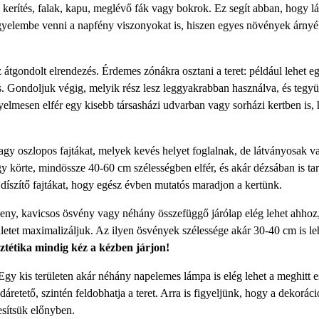
: kerítés, falak, kapu, meglévő fák vagy bokrok. Ez segít abban, hogy l
 figyelembe venni a napfény viszonyokat is, hiszen egyes növények árny
átgondolt elrendezés. Érdemes zónákra osztani a teret: például lehet e
s. Gondoljuk végig, melyik rész lesz leggyakrabban használva, és tegyü
elmesen elfér egy kisebb társasházi udvarban vagy sorházi kertben is, 
gy oszlopos fajtákat, melyek kevés helyet foglalnak, de látványosak v
 körte, mindössze 40-60 cm szélességben elfér, és akár dézsában is tar
díszítő fajtákat, hogy egész évben mutatós maradjon a kertünk.
eny, kavicsos ösvény vagy néhány összefüggő járólap elég lehet ahhoz
etet maximalizáljuk. Az ilyen ösvények szélessége akár 30-40 cm is leh
sztétika mindig kéz a kézben járjon!
 Egy kis területen akár néhány napelemes lámpa is elég lehet a meghitt e
etető, szintén feldobhatja a teret. Arra is figyeljünk, hogy a dekoráci
zesítsük előnyben.