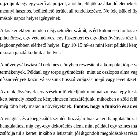
rajzoljunk egy egyszerű alaprajzot, ahol bejelöljük az állandó elemeket
mennyi hasznos, beültethető terület áll rendelkezésre. Ne felejtsük el
mások napos helyet igényelnek.
A kis kertekben minden négyzetméter számít, ezért különösen fontos az 
pihenőrész, egy veteményes, egy fűszerkert és egy dísznövényes rész i
legkönnyebben elérhető helyre. Egy 10-15 m²-es mini kert például kény
okosan gazdálkodunk a hellyel.
A növényválasztásnál érdemes előnyben részesíteni a kompakt, törpe va
termékenyek. Például egy törpe gyümölcsfa, mint az oszlopos alma vagy
dísznövények közül válasszunk hosszú virágzási idejű vagy levelükkel 
Az utak, ösvények tervezésekor törekedjünk minimalizmusra: egy kesk
kert bármely részéhez kényelmesen hozzáférjünk, miközben a zöld felül
még több hely marad a növényeknek.
Fontos, hogy a funkció és az e
A világítás és a kiegészítők szintén hozzájárulnak a kert hangulatához.
hangulathoz, míg egy-egy dekorációs elem, mint például egy színes madár
zsúfolja túl a kertet, inkább a letisztult, jól átgondolt megoldásokat rés