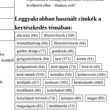
levéltetvei ellen – Hatásos volt?
Leggyakrabban használt cimkék a
kertészkedés témában:
alacsony
(66)
dísznövények
(160)
fenntarthatóság
(94)
fűszernövények
(64)
garden design
(77)
gondozás
(46)
lve
gyógynövények
(94)
kert
(371)
kertek
(91)
textilből
kertgondozás
(64)
kerti tippek
(73)
kerti tó
(45)
kerti ötletek
(510)
kertstílus
(50)
kerttervezés
(200)
ár
kertépítés
(47)
kertészet
(395)
kertészkedés
(660)
kezdőknek
(86)
konyhakert
(88)
konyhakert tervezés
(74)
közepes
(80)
magas
(89)
magaságyás
(82)
medditerrán
(53)