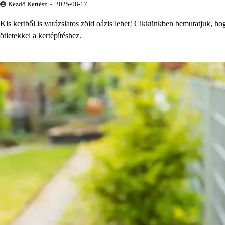
Kezdő Kertész
2025-08-17
Kis kertből is varázslatos zöld oázis lehet! Cikkünkben bemutatjuk, hog
ötletekkel a kertépítéshez.