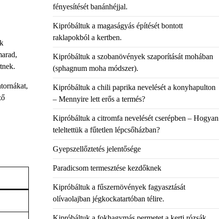
fényesítését banánhéjjal.
Kipróbáltuk a magaságyás építését bontott
raklapokból a kertben.
ek
marad,
Kipróbáltuk a szobanövények szaporítását mohában
tnek.
(sphagnum moha módszer).
atornákat,
Kipróbáltuk a chili paprika nevelését a konyhapulton
ző
– Mennyire lett erős a termés?
Kipróbáltuk a citromfa nevelését cserépben – Hogyan
teleltettük a fűtetlen lépcsőházban?
Gyepszellőztetés jelentősége
Paradicsom termesztése kezdőknek
Kipróbáltuk a fűszernövények fagyasztását
olívaolajban jégkockatartóban télire.
Kipróbáltuk a fokhagymás permetet a kerti rózsák