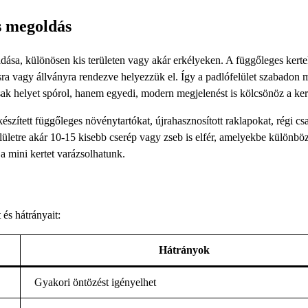
s megoldás
dása, különösen kis területen vagy akár erkélyeken. A függőleges kert
sra vagy állványra rendezve helyezzük el. Így a padlófelület szabadon 
k helyet spórol, hanem egyedi, modern megjelenést is kölcsönöz a ker
szített függőleges növénytartókat, újrahasznosított raklapokat, régi cs
felületre akár 10-15 kisebb cserép vagy zseb is elfér, amelyekbe különbö
ja mini kertet varázsolhatunk.
 és hátrányait:
Hátrányok
Gyakori öntözést igényelhet