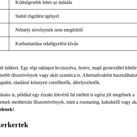
Költségesebb lehet az indulás
Stabil rögzítést igényel
Némely növénynek nem megfelelő
Karbantartása odafigyelést kíván
falikert. Egy régi raklapot lecsiszolva, festve, majd geotextillel kibéle
sebb dísznövények vagy akár szamóca is. Alternatívaként használhatsz 
ogadni, ráadásul könnyen cserélhetők, áthelyezhetők.
ára is, például egy északi fekvésű fal mellett is egész jól megélnek a
hetnek mediterrán fűszernövények, mint a rozmaring, kakukkfű vagy ak
telenek!
zerkertek