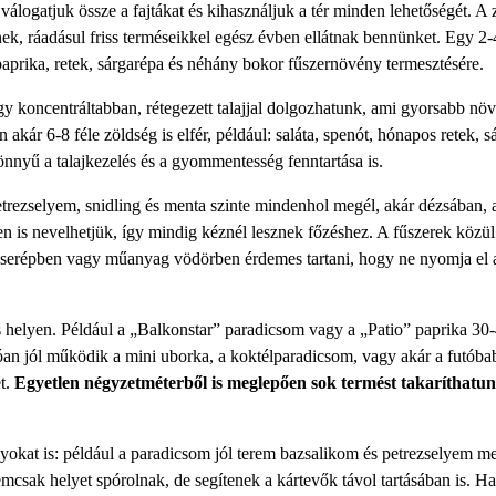
álogatjuk össze a fajtákat és kihasználjuk a tér minden lehetőségét. A
k, ráadásul friss terméseikkel egész évben ellátnak bennünket. Egy 2-
paprika, retek, sárgarépa és néhány bokor fűszernövény termesztésére.
y koncentráltabban, rétegezett talajjal dolgozhatunk, ami gyorsabb nö
 6-8 féle zöldség is elfér, például: saláta, spenót, hónapos retek, s
yű a talajkezelés és a gyommentesség fenntartása is.
trezselyem, snidling és menta szinte mindenhol megél, akár dézsában, 
en is nevelhetjük, így mindig kéznél lesznek főzéshez. A fűszerek közü
ön cserépben vagy műanyag vödörben érdemes tartani, hogy ne nyomja el 
s helyen. Például a „Balkonstar” paradicsom vagy a „Patio” paprika 30
an jól működik a mini uborka, a koktélparadicsom, vagy akár a futóbab
et.
Egyetlen négyzetméterből is meglepően sok termést takaríthatun
okat is: például a paradicsom jól terem bazsalikom és petrezselyem mel
nemcsak helyet spórolnak, de segítenek a kártevők távol tartásában is. H