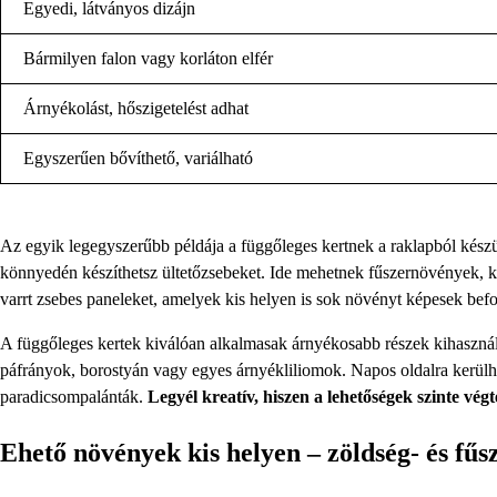
Egyedi, látványos dizájn
Bármilyen falon vagy korláton elfér
Árnyékolást, hőszigetelést adhat
Egyszerűen bővíthető, variálható
Az egyik legegyszerűbb példája a függőleges kertnek a raklapból készült 
könnyedén készíthetsz ültetőzsebeket. Ide mehetnek fűszernövények, ki
varrt zsebes paneleket, amelyek kis helyen is sok növényt képesek bef
A függőleges kertek kiválóan alkalmasak árnyékosabb részek kihasználás
páfrányok, borostyán vagy egyes árnyékliliomok. Napos oldalra kerül
paradicsompalánták.
Legyél kreatív, hiszen a lehetőségek szinte vég
Ehető növények kis helyen – zöldség- és fűs