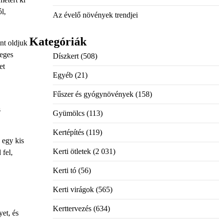
l,
Az évelő növények trendjei
Kategóriák
nt oldjuk
leges
Díszkert
(508)
et
Egyéb
(21)
Fűszer és gyógynövények
(158)
s
Gyümölcs
(113)
Kertépítés
(119)
 egy kis
Kerti ötletek
(2 031)
 fel,
Kerti tó
(56)
Kerti virágok
(565)
Kerttervezés
(634)
yet, és