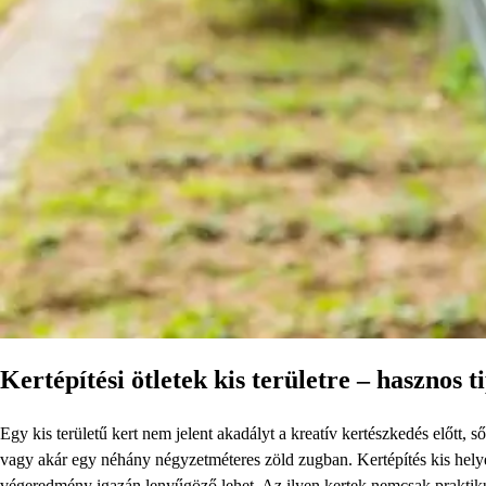
Kertépítési ötletek kis területre – hasznos t
Egy kis területű kert nem jelent akadályt a kreatív kertészkedés előtt, 
vagy akár egy néhány négyzetméteres zöld zugban. Kertépítés kis hely
végeredmény igazán lenyűgöző lehet. Az ilyen kertek nemcsak praktiku