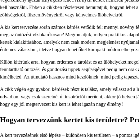
kell használni. Ebben a cikkben részletesen bemutatjuk, hogyan lehet a 
zöldségekről, fűszernövényekről vagy kényelmes ülőhelyekről.
A kis kert tervezése során számos kérdés vetődik fel: mennyi növény fé
meg az öntözést víztakarékosan? Megmutatjuk, milyen praktikus alapok
kertek kialakításához, amelyek nem csak modern megjelenést nyújtanak
érdemes választani, illetve hogyan lehet őket kompakt módon elhelyezn
Külön kitérünk arra, hogyan érdemes a tárolást és az ülőhelyeket mego
fenntartható öntözési és gondozási tippek segítségével pedig nem csak 
kímélheted. Az útmutató hasznos mind kezdőknek, mind pedig tapasztalt 
A cikk végén egy gyakori kérdések részt is találsz, amely választ ad a
udvarban, vagy csak szeretnél új inspirációt meríteni, akkor jó helyen já
hogy egy jól megtervezett kis kert is lehet igazán nagy élmény!
Hogyan tervezzünk kertet kis területre? Pr
A kert tervezésének első lépése – különösen kis területen – a pontos igé