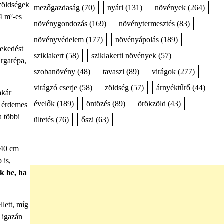
 zöldségek
mezőgazdaság
(70)
nyári
(131)
növények
(264)
4 m²-es
növénygondozás
(169)
növénytermesztés
(83)
növényvédelem
(177)
növényápolás
(189)
vekedést
sziklakert
(58)
sziklakerti növények
(57)
árgarépa,
szobanövény
(48)
tavaszi
(89)
virágok
(277)
virágzó cserje
(58)
zöldség
(57)
árnyéktűrő
(44)
akár
évelők
(189)
öntözés
(89)
örökzöld
(43)
l érdemes
a többi
ültetés
(76)
őszi
(63)
-40 cm
 is,
k be, ha
lett, míg
a igazán