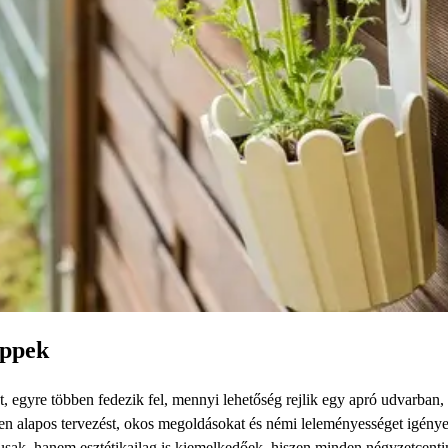
ippek
sőt, egyre többen fedezik fel, mennyi lehetőség rejlik egy apró udvarban,
en alapos tervezést, okos megoldásokat és némi leleményességet igénye
sak, hanem esztétikailag is kiemelkedőek, hiszen minden négyzetcentim