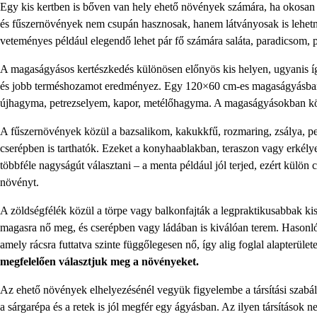
Egy kis kertben is bőven van hely ehető növények számára, ha okosan v
és fűszernövények nem csupán hasznosak, hanem látványosak is lehetne
veteményes például elegendő lehet pár fő számára saláta, paradicsom, 
A magaságyásos kertészkedés különösen előnyös kis helyen, ugyanis íg
és jobb terméshozamot eredményez. Egy 120×60 cm-es magaságyásban akár
újhagyma, petrezselyem, kapor, metélőhagyma. A magaságyásokban könn
A fűszernövények közül a bazsalikom, kakukkfű, rozmaring, zsálya, pe
cserépben is tarthatók. Ezeket a konyhaablakban, teraszon vagy erkély
többféle nagyságút választani – a menta például jól terjed, ezért kül
növényt.
A zöldségfélék közül a törpe vagy balkonfajták a legpraktikusabbak ki
magasra nő meg, és cserépben vagy ládában is kiválóan terem. Hasonló
amely rácsra futtatva szinte függőlegesen nő, így alig foglal alapterület
megfelelően választjuk meg a növényeket.
Az ehető növények elhelyezésénél vegyük figyelembe a társítási szabály
a sárgarépa és a retek is jól megfér egy ágyásban. Az ilyen társítások 