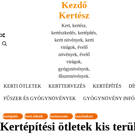
Kezdő
Skip
to
Kertész
content
Kert, kertész,
kertészkedés, kertépítés,
kerti növények, kerti
virágok, évelő
növények, évelő
virágok,
gyógynövények,
fűszernövények.
KERTI ÖTLETEK
KERTTERVEZÉS
KERTÉPÍTÉS
DÍ
FŰSZER ÉS GYÓGYNÖVÉNYEK
GYÓGYNÖVÉNY INF
Kertépítés
Kerti ötletek
Kerttervezés
Konyhakert
Kertépítési ötletek kis ter