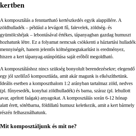
kertben
A komposztálás a fenntartható kertészkedés egyik alappillére. A
zöldhulladék – például a levágott fű, falevelek, zöldség- és
gyümölcshéjak – lebontásával értékes, tápanyagban gazdag humuszt
hozhatunk létre. Ez a folyamat nemcsak csökkenti a háztartási hulladék
mennyiségét, hanem jelentős költségmegtakarítást is eredményez,
hiszen a kert tápanyag-utánpótlása saját erőből megoldható.
A komposztáláshoz nincs szükség bonyolult berendezésekre; elegendő
egy jól szellőző komposztláda, amit akár magunk is elkészíthetünk.
Ideális esetben a komposzthalom 1:2 arányban tartalmaz zöld, nedves
(pl. fűnyesedék, konyhai zöldhulladék) és barna, száraz (pl. lehullott
avar, aprított faágak) anyagokat. A komposztálás során 6-12 hónap
alatt érett, sötétbarna, földillatú humusz keletkezik, amit a kert bármely
részén felhasználhatunk.
Mit komposztáljunk és mit ne?