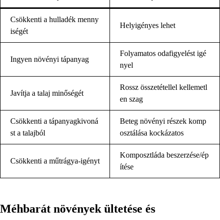
Csökkenti a hulladék menny
Helyigényes lehet
iségét
Folyamatos odafigyelést igé
Ingyen növényi tápanyag
nyel
Rossz összetétellel kellemetl
Javítja a talaj minőségét
en szag
Csökkenti a tápanyagkivoná
Beteg növényi részek komp
st a talajból
osztálása kockázatos
Komposztláda beszerzése/ép
Csökkenti a műtrágya-igényt
ítése
Méhbarát növények ültetése és