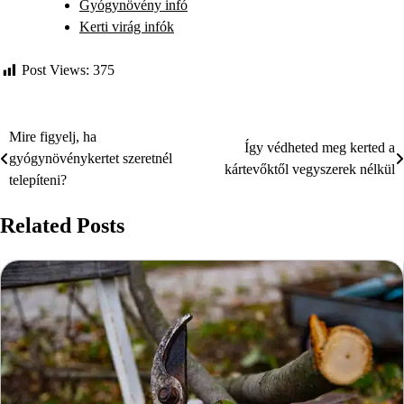
Gyógynövény infó
Kerti virág infók
Post Views:
375
Mire figyelj, ha
Bejegyzés
Így védheted meg kerted a
gyógynövénykertet szeretnél
kártevőktől vegyszerek nélkül
navigáció
telepíteni?
Related Posts