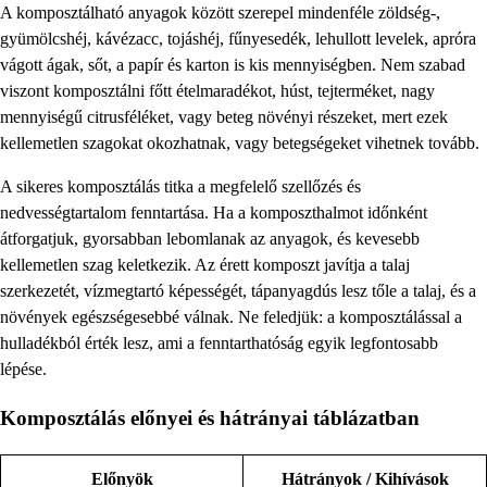
A komposztálható anyagok között szerepel mindenféle zöldség-,
gyümölcshéj, kávézacc, tojáshéj, fűnyesedék, lehullott levelek, apróra
vágott ágak, sőt, a papír és karton is kis mennyiségben. Nem szabad
viszont komposztálni főtt ételmaradékot, húst, tejterméket, nagy
mennyiségű citrusféléket, vagy beteg növényi részeket, mert ezek
kellemetlen szagokat okozhatnak, vagy betegségeket vihetnek tovább.
A sikeres komposztálás titka a megfelelő szellőzés és
nedvességtartalom fenntartása. Ha a komposzthalmot időnként
átforgatjuk, gyorsabban lebomlanak az anyagok, és kevesebb
kellemetlen szag keletkezik. Az érett komposzt javítja a talaj
szerkezetét, vízmegtartó képességét, tápanyagdús lesz tőle a talaj, és a
növények egészségesebbé válnak. Ne feledjük: a komposztálással a
hulladékból érték lesz, ami a fenntarthatóság egyik legfontosabb
lépése.
Komposztálás előnyei és hátrányai táblázatban
Előnyök
Hátrányok / Kihívások