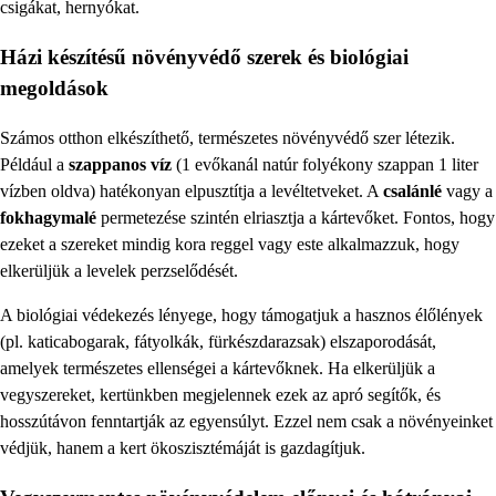
csigákat, hernyókat.
Házi készítésű növényvédő szerek és biológiai
megoldások
Számos otthon elkészíthető, természetes növényvédő szer létezik.
Például a
szappanos víz
(1 evőkanál natúr folyékony szappan 1 liter
vízben oldva) hatékonyan elpusztítja a levéltetveket. A
csalánlé
vagy a
fokhagymalé
permetezése szintén elriasztja a kártevőket. Fontos, hogy
ezeket a szereket mindig kora reggel vagy este alkalmazzuk, hogy
elkerüljük a levelek perzselődését.
A biológiai védekezés lényege, hogy támogatjuk a hasznos élőlények
(pl. katicabogarak, fátyolkák, fürkészdarazsak) elszaporodását,
amelyek természetes ellenségei a kártevőknek. Ha elkerüljük a
vegyszereket, kertünkben megjelennek ezek az apró segítők, és
hosszútávon fenntartják az egyensúlyt. Ezzel nem csak a növényeinket
védjük, hanem a kert ökoszisztémáját is gazdagítjuk.