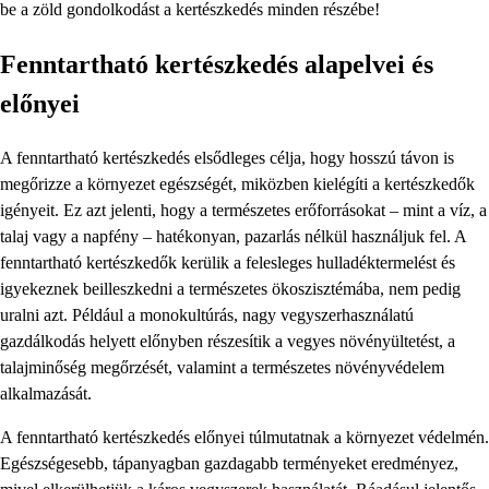
be a zöld gondolkodást a kertészkedés minden részébe!
Fenntartható kertészkedés alapelvei és
előnyei
A fenntartható kertészkedés elsődleges célja, hogy hosszú távon is
megőrizze a környezet egészségét, miközben kielégíti a kertészkedők
igényeit. Ez azt jelenti, hogy a természetes erőforrásokat – mint a víz, a
talaj vagy a napfény – hatékonyan, pazarlás nélkül használjuk fel. A
fenntartható kertészkedők kerülik a felesleges hulladéktermelést és
igyekeznek beilleszkedni a természetes ökoszisztémába, nem pedig
uralni azt. Például a monokultúrás, nagy vegyszerhasználatú
gazdálkodás helyett előnyben részesítik a vegyes növényültetést, a
talajminőség megőrzését, valamint a természetes növényvédelem
alkalmazását.
A fenntartható kertészkedés előnyei túlmutatnak a környezet védelmén.
Egészségesebb, tápanyagban gazdagabb terményeket eredményez,