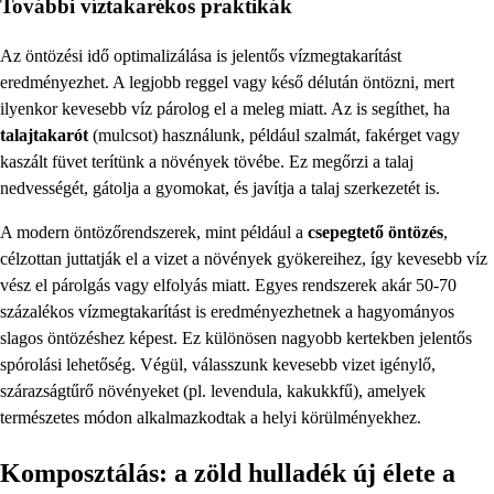
További víztakarékos praktikák
Az öntözési idő optimalizálása is jelentős vízmegtakarítást
eredményezhet. A legjobb reggel vagy késő délután öntözni, mert
ilyenkor kevesebb víz párolog el a meleg miatt. Az is segíthet, ha
talajtakarót
(mulcsot) használunk, például szalmát, fakérget vagy
kaszált füvet terítünk a növények tövébe. Ez megőrzi a talaj
nedvességét, gátolja a gyomokat, és javítja a talaj szerkezetét is.
A modern öntözőrendszerek, mint például a
csepegtető öntözés
,
célzottan juttatják el a vizet a növények gyökereihez, így kevesebb víz
vész el párolgás vagy elfolyás miatt. Egyes rendszerek akár 50-70
százalékos vízmegtakarítást is eredményezhetnek a hagyományos
slagos öntözéshez képest. Ez különösen nagyobb kertekben jelentős
spórolási lehetőség. Végül, válasszunk kevesebb vizet igénylő,
szárazságtűrő növényeket (pl. levendula, kakukkfű), amelyek
természetes módon alkalmazkodtak a helyi körülményekhez.
Komposztálás: a zöld hulladék új élete a