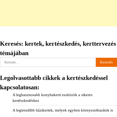
Keresés: kertek, kertészkedés, kerttervezés
témájában
Keresés:
Legolvasottabb cikkek a kertészkedéssel
kapcsolatosan:
A leghasznosabb konyhakerti eszközök a sikeres
kertészkedéshez
A legtrendibb házikertek, melyek egyben környezetbarátok is