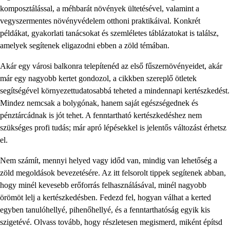
komposztálással, a méhbarát növények ültetésével, valamint a
vegyszermentes növényvédelem otthoni praktikáival. Konkrét
példákat, gyakorlati tanácsokat és szemléletes táblázatokat is találsz,
amelyek segítenek eligazodni ebben a zöld témában.
Akár egy városi balkonra telepítenéd az első fűszernövényeidet, akár
már egy nagyobb kertet gondozol, a cikkben szereplő ötletek
segítségével környezettudatosabbá teheted a mindennapi kertészkedést.
Mindez nemcsak a bolygónak, hanem saját egészségednek és
pénztárcádnak is jót tehet. A fenntartható kertészkedéshez nem
szükséges profi tudás; már apró lépésekkel is jelentős változást érhetsz
el.
Nem számít, mennyi helyed vagy időd van, mindig van lehetőség a
zöld megoldások bevezetésére. Az itt felsorolt tippek segítenek abban,
hogy minél kevesebb erőforrás felhasználásával, minél nagyobb
örömöt lelj a kertészkedésben. Fedezd fel, hogyan válhat a kerted
egyben tanulóhellyé, pihenőhellyé, és a fenntarthatóság egyik kis
szigetévé. Olvass tovább, hogy részletesen megismerd, miként építsd