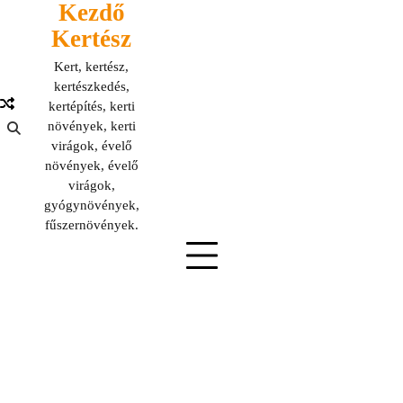
Kezdő
Skip
to
Kertész
content
Kert, kertész,
kertészkedés,
kertépítés, kerti
növények, kerti
virágok, évelő
növények, évelő
virágok,
gyógynövények,
fűszernövények.