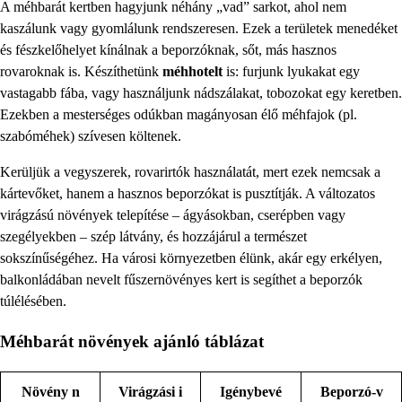
A méhbarát kertben hagyjunk néhány „vad” sarkot, ahol nem
kaszálunk vagy gyomlálunk rendszeresen. Ezek a területek menedéket
és fészkelőhelyet kínálnak a beporzóknak, sőt, más hasznos
rovaroknak is. Készíthetünk
méhhotelt
is: furjunk lyukakat egy
vastagabb fába, vagy használjunk nádszálakat, tobozokat egy keretben.
Ezekben a mesterséges odúkban magányosan élő méhfajok (pl.
szabóméhek) szívesen költenek.
Kerüljük a vegyszerek, rovarirtók használatát, mert ezek nemcsak a
kártevőket, hanem a hasznos beporzókat is pusztítják. A változatos
virágzású növények telepítése – ágyásokban, cserépben vagy
szegélyekben – szép látvány, és hozzájárul a természet
sokszínűségéhez. Ha városi környezetben élünk, akár egy erkélyen,
balkonládában nevelt fűszernövényes kert is segíthet a beporzók
túlélésében.
Méhbarát növények ajánló táblázat
Növény n
Virágzási i
Igénybevé
Beporzó-v