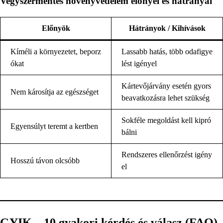
Vegyszermentes növényvédelem előnyei és hátrányai
Előnyök
Hátrányok / Kihívások
Kíméli a környezetet, beporz
Lassabb hatás, több odafigye
ókat
lést igényel
Kártevőjárvány esetén gyors
Nem károsítja az egészséget
beavatkozásra lehet szükség
Sokféle megoldást kell kipró
Egyensúlyt teremt a kertben
bálni
Rendszeres ellenőrzést igény
Hosszú távon olcsóbb
el
GYIK – 10 gyakori kérdés és válasz (FAQ)