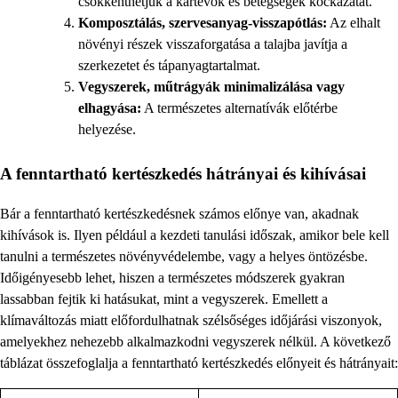
csökkenthetjük a kártevők és betegségek kockázatát.
Komposztálás, szervesanyag-visszapótlás:
Az elhalt
növényi részek visszaforgatása a talajba javítja a
szerkezetet és tápanyagtartalmat.
Vegyszerek, műtrágyák minimalizálása vagy
elhagyása:
A természetes alternatívák előtérbe
helyezése.
A fenntartható kertészkedés hátrányai és kihívásai
Bár a fenntartható kertészkedésnek számos előnye van, akadnak
kihívások is. Ilyen például a kezdeti tanulási időszak, amikor bele kell
tanulni a természetes növényvédelembe, vagy a helyes öntözésbe.
Időigényesebb lehet, hiszen a természetes módszerek gyakran
lassabban fejtik ki hatásukat, mint a vegyszerek. Emellett a
klímaváltozás miatt előfordulhatnak szélsőséges időjárási viszonyok,
amelyekhez nehezebb alkalmazkodni vegyszerek nélkül. A következő
táblázat összefoglalja a fenntartható kertészkedés előnyeit és hátrányait: