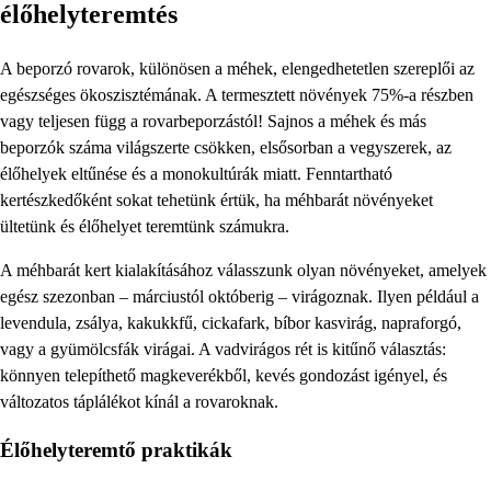
élőhelyteremtés
A beporzó rovarok, különösen a méhek, elengedhetetlen szereplői az
egészséges ökoszisztémának. A termesztett növények 75%-a részben
vagy teljesen függ a rovarbeporzástól! Sajnos a méhek és más
beporzók száma világszerte csökken, elsősorban a vegyszerek, az
élőhelyek eltűnése és a monokultúrák miatt. Fenntartható
kertészkedőként sokat tehetünk értük, ha méhbarát növényeket
ültetünk és élőhelyet teremtünk számukra.
A méhbarát kert kialakításához válasszunk olyan növényeket, amelyek
egész szezonban – márciustól októberig – virágoznak. Ilyen például a
levendula, zsálya, kakukkfű, cickafark, bíbor kasvirág, napraforgó,
vagy a gyümölcsfák virágai. A vadvirágos rét is kitűnő választás:
könnyen telepíthető magkeverékből, kevés gondozást igényel, és
változatos táplálékot kínál a rovaroknak.
Élőhelyteremtő praktikák