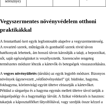
seresznye)
Vegyszermentes növényvédelem otthoni
praktikákkal
A fenntartható kert egyik legfontosabb alapelve a vegyszermentesség.
A rovarirtó szerek, műtrágyák és gombaölő szerek rövid távon
hatékonyak lehetnek, ám hosszú távon károsítják a talajt, a beporzókat,
sőt, saját egészségünket is veszélyeztetik. Szerencsére rengeteg
természetes módszer létezik a kártevők és betegségek visszaszorítására.
A
vegyes növényültetés
(társítás) az egyik legjobb módszer. Bizonyos
növények úgynevezett „védőnövényekkel” (pl. büdöske, hagyma,
fokhagyma, körömvirág) együtt ültetve elriasztják a kártevőket.
Például a sárgarépa és a hagyma egymás mellett ültetve távol tartják a
sárgarépalégy és a hagymalégy lárváit. A fizikai védekezés is hasznos:
takarjuk a káposztaféléket fátyolfóliával, vagy szedjük össze kézzel a