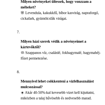
Milyen növényeket ültessek, hogy vonzzam a
méheket?
🌸 Levendula, kakukkfű, bíbor kasvirág, napraforgó,
cickafark, gyümölcsfák virágai.
Milyen házi szerek védik a növényeimet a
kártevőktől?
🧼 Szappanos víz, csalánlé, fokhagymalé, hagymahéj-
főzet permetezése.
Mennyivel lehet csökkenteni a vízfelhasználást
mulcsozással?
☀️ Akár 40-50%-kal kevesebb vizet kell kijuttatni,
miközben a talaj hűvösebb és nedvesebb marad.