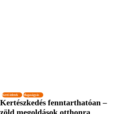
Kerti ötletek
Magaságyás
Kertészkedés fenntarthatóan –
zöld megoldások otthonra