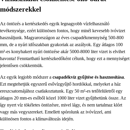
módszerekkel
Az öntözés a kertészkedés egyik legnagyobb vízfelhasználó
tevékenysége, ezért különösen fontos, hogy minél kevesebb ivóvizet
használjunk. Magyarországon az éves csapadékmennyiség 500-800
mm, de a nyári időszakban gyakoriak az aszályok. Egy átlagos 100
m²-es konyhakert nyári öntözése akár 5000-8000 liter vizet is elvihet
havonta! Fenntartható kertészkedőként célunk, hogy ezt a mennyiséget
jelentősen csökkentsük.
Az egyik legjobb módszer a
csapadékvíz gyűjtése és hasznosítása
.
Ezt megtehetjük egyszerű esővízgyűjtő hordókkal, melyeket a ház
ereszcsatornájához csatlakoztatunk. Egy 50 m²-es tetőfelületről egy
átlagos 20 mm-es esőből közel 1000 liter vizet gyűjthetünk össze. Az
így nyert víz tökéletes öntözésre, mivel lágy, és nem tartalmaz klórt
vagy más vegyszereket. Emellett spórolunk az ivóvízzel, ami
különösen fontos a klímaváltozás idején.