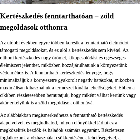
Kertészkedés fenntarthatóan – zöld
megoldások otthonra
Az utóbbi években egyre többen keresik a fenntartható életmódot
támogató megoldásokat, és ez alól a kertészkedés sem kivétel. Az
otthoni kertészkedés nagy örömet, kikapcsolódást és egészséges
élelmiszert jelenthet, miközben hozzájárulhatunk a környezetünk
védelméhez is. A fenntartható kertészkedés lényege, hogy
minimalizáljuk a környezetre gyakorolt negatív hatásokat, miközben
maximálisan kihasználjuk a természet kínálta lehetőségeket. Ebben a
cikkben részletesebben bemutatjuk, hogy miként válhat kertünk vagy
akár erkélyünk is a zöld megoldások otthonává.
Az alábbiakban megismerkedhetsz a fenntartható kertészkedés
alapelveivel, és megtudhatod, milyen előnyökkel járhat ez a
megközelítés kezdők és haladók számára egyaránt. Részletesen
foglalkozunk a vízhasználat csökkentésének lehetőségeivel, a