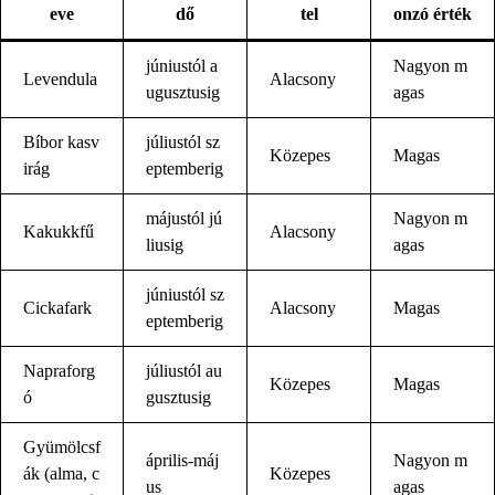
eve
dő
tel
onzó érték
júniustól a
Nagyon m
Levendula
Alacsony
ugusztusig
agas
Bíbor kasv
júliustól sz
Közepes
Magas
irág
eptemberig
májustól jú
Nagyon m
Kakukkfű
Alacsony
liusig
agas
júniustól sz
Cickafark
Alacsony
Magas
eptemberig
Napraforg
júliustól au
Közepes
Magas
ó
gusztusig
Gyümölcsf
április-máj
Nagyon m
ák (alma, c
Közepes
us
agas