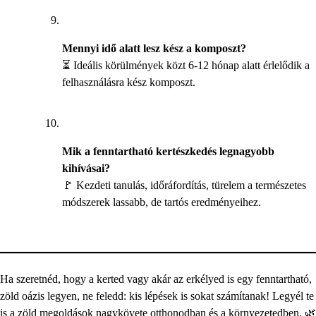
Mennyi idő alatt lesz kész a komposzt?
⏳ Ideális körülmények közt 6-12 hónap alatt érlelődik a
felhasználásra kész komposzt.
Mik a fenntartható kertészkedés legnagyobb
kihívásai?
🚩 Kezdeti tanulás, időráfordítás, türelem a természetes
módszerek lassabb, de tartós eredményeihez.
Ha szeretnéd, hogy a kerted vagy akár az erkélyed is egy fenntartható,
zöld oázis legyen, ne feledd: kis lépések is sokat számítanak! Legyél te
is a zöld megoldások nagykövete otthonodban és a környezetedben. 🌿