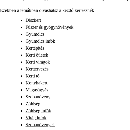
Ezekben a témákban olvashatsz a kezdő kertésznél:
Díszkert
Fűszer és gyógynövények
Gyümölcs
Gyümölcs infók
Kertépítés
Kerti ötletek
Kerti virágok
Kerttervezés
Kerti tó
Konyhakert
Magaságyás
Szobanövény
Zöldség
Zöldség infók
Virág infók
Szobanövények