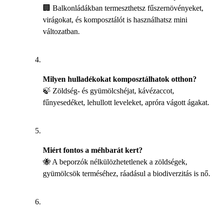
🏢 Balkonládákban termeszthetsz fűszernövényeket,
virágokat, és komposztálót is használhatsz mini
változatban.
Milyen hulladékokat komposztálhatok otthon?
🍃 Zöldség- és gyümölcshéjat, kávézaccot,
fűnyesedéket, lehullott leveleket, apróra vágott ágakat.
Miért fontos a méhbarát kert?
🐝 A beporzók nélkülözhetetlenek a zöldségek,
gyümölcsök terméséhez, ráadásul a biodiverzitás is nő.