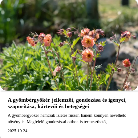
A gyömbérgyökér jellemzői, gondozása és igényei,
szaporítása, kártevői és betegségei
A gyömbérgyökér nemcsak ízletes fűszer, hanem könnyen nevelhető
növény is. Megfelelő gondozással otthon is termeszthető,…
2025-10-24