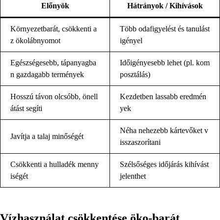
Előnyök
Hátrányok / Kihívások
Környezetbarát, csökkenti a
Több odafigyelést és tanulást
z ökolábnyomot
igényel
Egészségesebb, tápanyagba
Időigényesebb lehet (pl. kom
n gazdagabb termények
posztálás)
Hosszú távon olcsóbb, önell
Kezdetben lassabb eredmén
átást segíti
yek
Néha nehezebb kártevőket v
Javítja a talaj minőségét
isszaszorítani
Csökkenti a hulladék menny
Szélsőséges időjárás kihívást
iségét
jelenthet
Vízhasználat csökkentése öko-barát