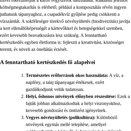
mivel elkerülhetjük a káros vegyszerek használatát. Ráadásul jelentős
költségmegtakarítás is elérhető; például a komposztálás révén ingyen
juthatunk tápanyaghoz, a csapadékvíz gyűjtése pedig csökkenti a
vízszámlát. A sokféleségre törekvő növényültetés (biodiverzitás) javítja
a kert ellenállóképességét a kártevőkkel és betegségekkel szemben,
ezért kevesebb beavatkozásra lesz szükség. A fenntartható
kertészkedés egyben életforma is: fejleszti a kreativitást, közösséget
teremt, és növeli az önellátás érzését.
A fenntartható kertészkedés fő alapelvei
Természetes erőforrások okos használata:
A víz, a
napfény, a talaj tápanyagai értékesek, ezért
gazdálkodjunk velük tudatosan.
Helyi, őshonos növények előnyben részesítése:
Ezek a
fajták jobban alkalmazkodtak a helyi viszonyokhoz,
kevesebb gondozást és öntözést igényelnek.
Vegyes növényültetés (polikultúra):
Különböző
növények egymás mellé telepítése, amellyel