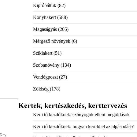
Kipróbáltuk
(82)
Konyhakert
(588)
Magaságyás
(205)
Mérgező növények
(6)
Sziklakert
(51)
Szobanövény
(134)
Vendégposzt
(27)
Zöldség
(178)
Kertek, kertészkedés, kerttervezés
Kerti tó kezdőknek: szúnyogok elleni megoldások
Kerti tó kezdőknek: hogyan kerüld el az algásodást?
t –,