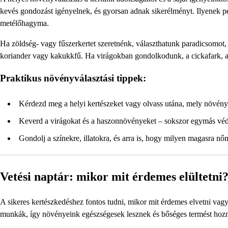
kevés gondozást igényelnek, és gyorsan adnak sikerélményt. Ilyenek pé
metélőhagyma.
Ha zöldség- vagy fűszerkertet szeretnénk, választhatunk paradicsomot, 
koriander vagy kakukkfű. Ha virágokban gondolkodunk, a cickafark, a 
Praktikus növényválasztási tippek:
Kérdezd meg a helyi kertészeket vagy olvass utána, mely növénye
Keverd a virágokat és a haszonnövényeket – sokszor egymás védel
Gondolj a színekre, illatokra, és arra is, hogy milyen magasra nő
Vetési naptár: mikor mit érdemes elültetni
A sikeres kertészkedéshez fontos tudni, mikor mit érdemes elvetni vagy 
munkák, így növényeink egészségesek lesznek és bőséges termést hoz