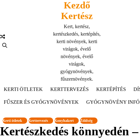
Kezdő
Skip
to
Kertész
content
Kert, kertész,
kertészkedés, kertépítés,
kerti növények, kerti
virágok, évelő
növények, évelő
virágok,
gyógynövények,
fűszernövények.
KERTI ÖTLETEK
KERTTERVEZÉS
KERTÉPÍTÉS
DÍ
FŰSZER ÉS GYÓGYNÖVÉNYEK
GYÓGYNÖVÉNY INF
Kerti ötletek
Kerttervezés
Konyhakert
Zöldség
Kertészkedés könnyedén –