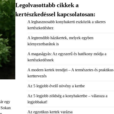
Legolvasottabb cikkek a
kertészkedéssel kapcsolatosan:
A leghasznosabb konyhakerti eszközök a sikeres
kertészkedéshez
A legtrendibb házikertek, melyek egyben
környezetbarátok is
A magaságyás: Az egyszerű és hatékony módja a
kertészkedésnek
A modern kertek trendjei – A természetes és praktikus
kerttervezés
Az 5 legjobb évelő növény a kertbe
Az 5 legjobb zöldség a konyhakertbe – válassza a
kár egy
legjobbakat!
. Sokan
Az egzotikus kertek varázsa
én