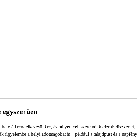
e egyszerűen
ely áll rendelkezésünkre, és milyen célt szeretnénk elérni: díszkertet,
k figyelembe a helyi adottságokat is – például a talajtípust és a napfény