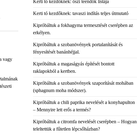
Kerti tó kezdőknek: őszi teendők listája
Kerti tó kezdőknek: tavaszi indítás teljes útmutató
n
Kipróbáltuk a fokhagyma termesztését cserépben az
erkélyen.
Kipróbáltuk a szobanövények portalanítását és
fényesítését banánhéjjal.
na vagy
Kipróbáltuk a magaságyás építését bontott
raklapokból a kertben.
rtalmának
Kipróbáltuk a szobanövények szaporítását mohában
tészeti
(sphagnum moha módszer).
Kipróbáltuk a chili paprika nevelését a konyhapulton
– Mennyire lett erős a termés?
Kipróbáltuk a citromfa nevelését cserépben – Hogyan
teleltettük a fűtetlen lépcsőházban?