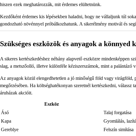
hiszen ezek meghatározzák, mit érdemes elültetnünk.
Kezdőként érdemes kis lépésekben haladni, hogy ne vállaljunk túl soka
gondozható növénnyel próbálkozhatunk. A sikerélmény motivál és segít k
Szükséges eszközök és anyagok a könnyed 
A sikeres kertészkedéshez néhány alapvető eszközre mindenképpen szük
slag, a metszőolló, illetve különféle kéziszerszámok, mint a palántázó
Az anyagok közül elengedhetetlen a jó minőségű föld vagy virágföld, p
megőrzésében. Ha költséghatékonyan szeretnél kertészkedni, válassz tart
áruházak akcióit.
Eszköz
Ásó
Talaj forgatása
Kapa
Gyomlálás, lazít
Gereblye
Felszín simítása