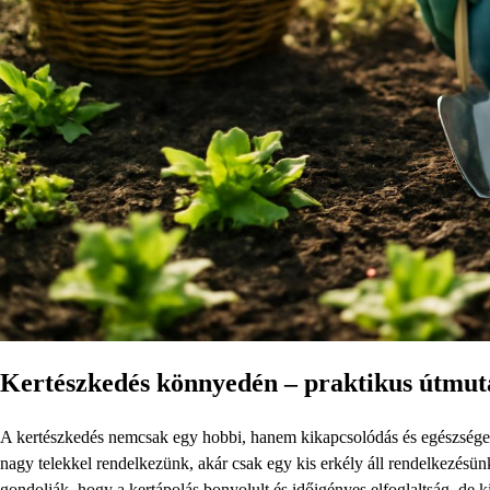
Kertészkedés könnyedén – praktikus útmut
A kertészkedés nemcsak egy hobbi, hanem kikapcsolódás és egészséges 
nagy telekkel rendelkezünk, akár csak egy kis erkély áll rendelkezésün
gondolják, hogy a kertápolás bonyolult és időigényes elfoglaltság, de 