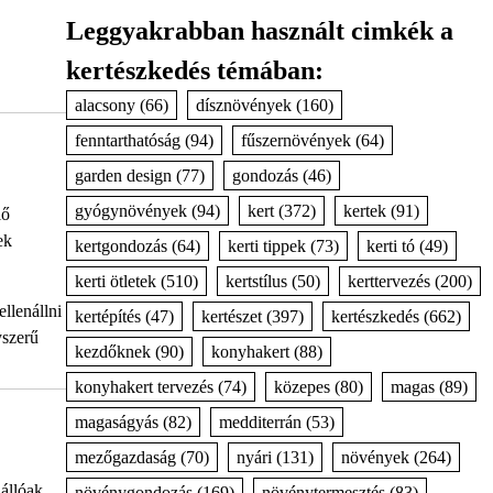
Leggyakrabban használt cimkék a
kertészkedés témában:
alacsony
(66)
dísznövények
(160)
fenntarthatóság
(94)
fűszernövények
(64)
garden design
(77)
gondozás
(46)
gyógynövények
(94)
kert
(372)
kertek
(91)
lő
ek
kertgondozás
(64)
kerti tippek
(73)
kerti tó
(49)
kerti ötletek
(510)
kertstílus
(50)
kerttervezés
(200)
llenállni
kertépítés
(47)
kertészet
(397)
kertészkedés
(662)
yszerű
kezdőknek
(90)
konyhakert
(88)
konyhakert tervezés
(74)
közepes
(80)
magas
(89)
magaságyás
(82)
medditerrán
(53)
mezőgazdaság
(70)
nyári
(131)
növények
(264)
állóak,
növénygondozás
(169)
növénytermesztés
(83)