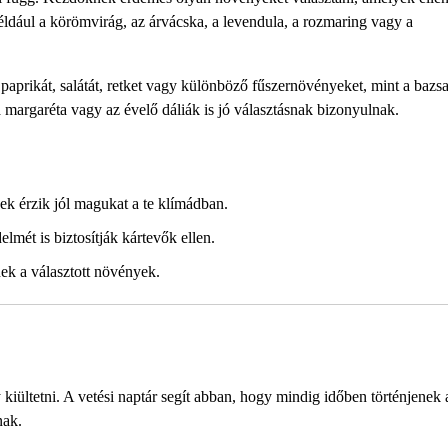
ldául a körömvirág, az árvácska, a levendula, a rozmaring vagy a
paprikát, salátát, retket vagy különböző fűszernövényeket, mint a bazs
margaréta vagy az évelő dáliák is jó választásnak bizonyulnak.
k érzik jól magukat a te klímádban.
mét is biztosítják kártevők ellen.
nek a választott növények.
?
kiültetni. A vetési naptár segít abban, hogy mindig időben történjenek a
nak.