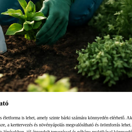
ató
életforma is lehet, amely szinte bárki számára könnyedén elérhető. A
kre, a kerttervezés és növényápolás megvalósítható és örömforrás lehet
kis lépésekben, jól átgondolt tervezéssel és néhány praktikával könnyed