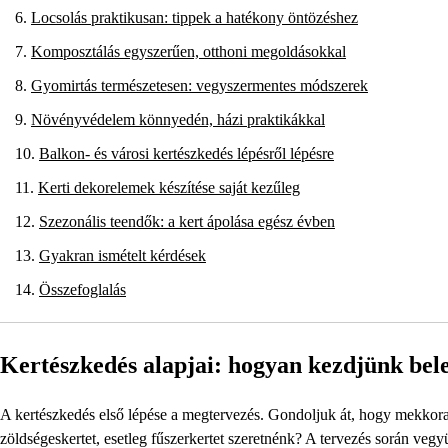
Locsolás praktikusan: tippek a hatékony öntözéshez
Komposztálás egyszerűen, otthoni megoldásokkal
Gyomirtás természetesen: vegyszermentes módszerek
Növényvédelem könnyedén, házi praktikákkal
Balkon- és városi kertészkedés lépésről lépésre
Kerti dekorelemek készítése saját kezűleg
Szezonális teendők: a kert ápolása egész évben
Gyakran ismételt kérdések
Összefoglalás
Kertészkedés alapjai: hogyan kezdjünk bel
A kertészkedés első lépése a megtervezés. Gondoljuk át, hogy mekkora h
zöldségeskertet, esetleg fűszerkertet szeretnénk? A tervezés során vegyü