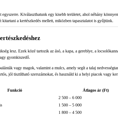
t egyszerre. Kiválaszthatunk egy kisebb területet, ahol néhány könnye
itartani a kertészkedés mellett, miközben tapasztalatot is gyűjtünk.
kertészkedéshez
ség lesz. Ezek közé tartozik az ásó, a kapa, a gereblye, a locsolókan
 vagy gyomkiszedő.
alánták vagy magok, valamint a mulcs, amely segít a talaj nedvességta
ós, jól tisztítható szerszámokat, és használd ki a helyi piacok vagy ker
Funkció
Átlagos ár (Ft)
2 500 – 6 000
ás
1 500 – 5 000
1 800 – 4 500