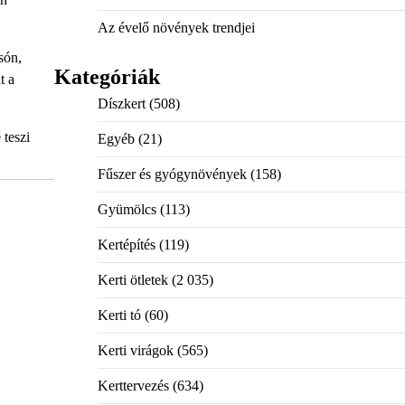
Az évelő növények trendjei
són,
Kategóriák
t a
Díszkert
(508)
 teszi
Egyéb
(21)
Fűszer és gyógynövények
(158)
Gyümölcs
(113)
Kertépítés
(119)
Kerti ötletek
(2 035)
Kerti tó
(60)
Kerti virágok
(565)
Kerttervezés
(634)