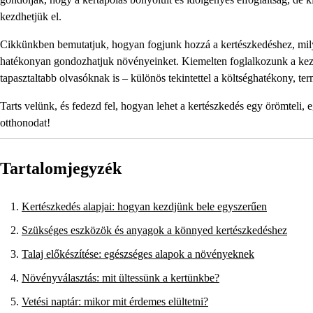
kezdhetjük el.
Cikkünkben bemutatjuk, hogyan fogjunk hozzá a kertészkedéshez, mily
hatékonyan gondozhatjuk növényeinket. Kiemelten foglalkozunk a kezd
tapasztaltabb olvasóknak is – különös tekintettel a költséghatékony, t
Tarts velünk, és fedezd fel, hogyan lehet a kertészkedés egy örömteli, 
otthonodat!
Tartalomjegyzék
Kertészkedés alapjai: hogyan kezdjünk bele egyszerűen
Szükséges eszközök és anyagok a könnyed kertészkedéshez
Talaj előkészítése: egészséges alapok a növényeknek
Növényválasztás: mit ültessünk a kertünkbe?
Vetési naptár: mikor mit érdemes elültetni?