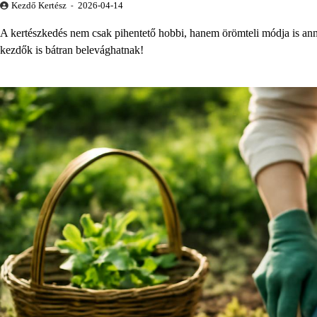
Kezdő Kertész
2026-04-14
A kertészkedés nem csak pihentető hobbi, hanem örömteli módja is ann
kezdők is bátran belevághatnak!