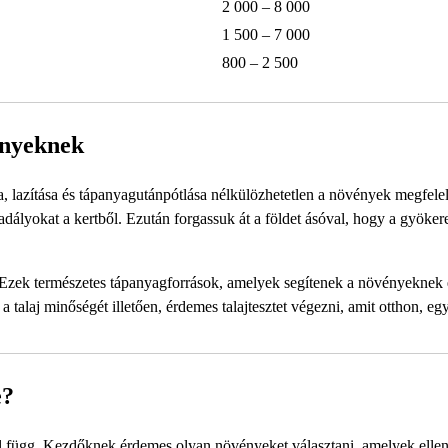
2 000 – 8 000
1 500 – 7 000
800 – 2 500
vényeknek
sa, lazítása és tápanyagutánpótlása nélkülözhetetlen a növények megfele
adályokat a kertből. Ezután forgassuk át a földet ásóval, hogy a gyöker
. Ezek természetes tápanyagforrások, amelyek segítenek a növényeknek e
alaj minőségét illetően, érdemes talajtesztet végezni, amit otthon, eg
e?
től függ. Kezdőknek érdemes olyan növényeket választani, amelyek ellen