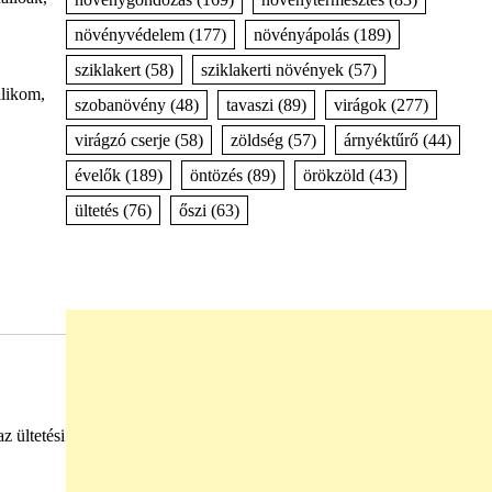
növényvédelem
(177)
növényápolás
(189)
sziklakert
(58)
sziklakerti növények
(57)
alikom,
szobanövény
(48)
tavaszi
(89)
virágok
(277)
virágzó cserje
(58)
zöldség
(57)
árnyéktűrő
(44)
évelők
(189)
öntözés
(89)
örökzöld
(43)
ültetés
(76)
őszi
(63)
z ültetési