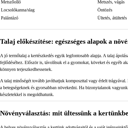
Metszőolló
Metszés, vágás
Locsolókanna/slag
Öntözés
Palántázó
Ültetés, átültetés
Talaj előkészítése: egészséges alapok a nö
A jó termőtalaj a kertészkedés egyik legfontosabb alapja. A talaj ápolá
fejlődéséhez. Először is, távolítsuk el a gyomokat, köveket és egyéb ak
könnyen terjeszkedhessenek.
A talaj minőségét tovább javíthatjuk komposzttal vagy érlelt trágyával
a betegségeknek és gyorsabban növekedni. Ha bizonytalanok vagyunk a t
készletekkel is megoldhatunk.
Növényválasztás: mit ültessünk a kertünkb
A helyes növényválasztás a kertünk adottságaitól és a saját igényeink