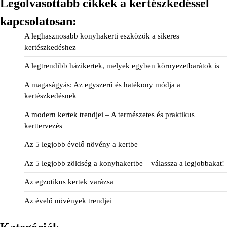
Legolvasottabb cikkek a kertészkedéssel
kapcsolatosan:
A leghasznosabb konyhakerti eszközök a sikeres
kertészkedéshez
A legtrendibb házikertek, melyek egyben környezetbarátok is
A magaságyás: Az egyszerű és hatékony módja a
kertészkedésnek
A modern kertek trendjei – A természetes és praktikus
kerttervezés
Az 5 legjobb évelő növény a kertbe
Az 5 legjobb zöldség a konyhakertbe – válassza a legjobbakat!
Az egzotikus kertek varázsa
Az évelő növények trendjei