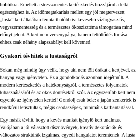
hobbikra. Emellett a stresszmentes kertészkedés hozzájárul a lelki
egészséghez is. Az időmegtakarítás mellett egy jól megtervezett,
„lusta” kert általában fenntarthatóbb is: kevesebb vízfogyasztás,
vegyszermentesség és a természetes ökoszisztéma támogatása mind
előnyt jelent. A kert nem versenypálya, hanem feltöltődés forrása –
ehhez csak néhány alapszabályt kell követned.
Gyakori tévhitek a lustaságról
Sokan még mindig úgy vélik, hogy aki nem tölt órákat a kertjével, az
hanyag vagy igénytelen. Ez a gondolkodás azonban idejétmúlt. A
modern kertészkedés a hatékonyságról, a természetes folyamatok
kihasználásáról és az okos döntésekről szól. Az egyszerűbb kert nem
egyenlő az igénytelen kerttel! Gondolj csak bele: a japán zenkertek is
rendkívül letisztultak, mégis csodaszépek, minimális karbantartással.
Egy másik tévhit, hogy a kevés munkát igénylő kert unalmas.
Valójában a jól választott dísznövények, kreatív dekorációk és
változatos struktúrák izgalmas, egyedi hangulatot teremtenek. A lusta