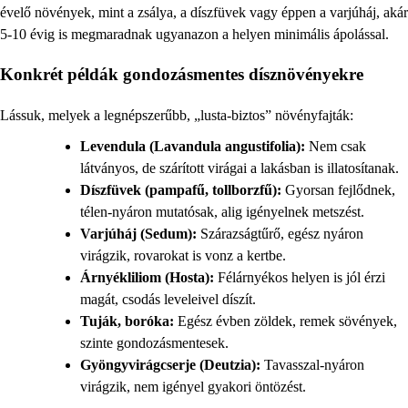
évelő növények, mint a zsálya, a díszfüvek vagy éppen a varjúháj, akár
5-10 évig is megmaradnak ugyanazon a helyen minimális ápolással.
Konkrét példák gondozásmentes dísznövényekre
Lássuk, melyek a legnépszerűbb, „lusta-biztos” növényfajták:
Levendula (Lavandula angustifolia):
Nem csak
látványos, de szárított virágai a lakásban is illatosítanak.
Díszfüvek (pampafű, tollborzfű):
Gyorsan fejlődnek,
télen-nyáron mutatósak, alig igényelnek metszést.
Varjúháj (Sedum):
Szárazságtűrő, egész nyáron
virágzik, rovarokat is vonz a kertbe.
Árnyékliliom (Hosta):
Félárnyékos helyen is jól érzi
magát, csodás leveleivel díszít.
Tuják, boróka:
Egész évben zöldek, remek sövények,
szinte gondozásmentesek.
Gyöngyvirágcserje (Deutzia):
Tavasszal-nyáron
virágzik, nem igényel gyakori öntözést.