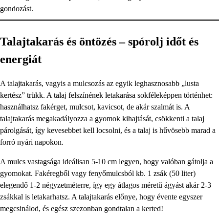
gondozást.
Talajtakarás és öntözés – spórolj időt és
energiát
A talajtakarás, vagyis a mulcsozás az egyik leghasznosabb „lusta
kertész” trükk. A talaj felszínének letakarása sokféleképpen történhet:
használhatsz fakérget, mulcsot, kavicsot, de akár szalmát is. A
talajtakarás megakadályozza a gyomok kihajtását, csökkenti a talaj
párolgását, így kevesebbet kell locsolni, és a talaj is hűvösebb marad a
forró nyári napokon.
A mulcs vastagsága ideálisan 5-10 cm legyen, hogy valóban gátolja a
gyomokat. Fakéregből vagy fenyőmulcsból kb. 1 zsák (50 liter)
elegendő 1-2 négyzetméterre, így egy átlagos méretű ágyást akár 2-3
zsákkal is letakarhatsz. A talajtakarás előnye, hogy évente egyszer
megcsinálod, és egész szezonban gondtalan a kerted!