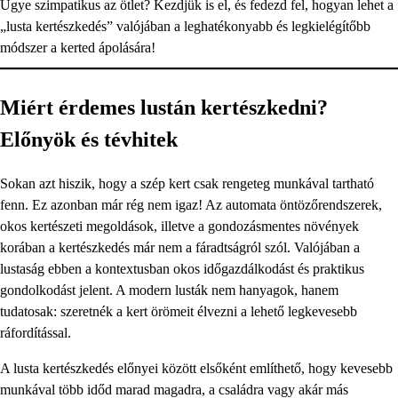
Ugye szimpatikus az ötlet? Kezdjük is el, és fedezd fel, hogyan lehet a
„lusta kertészkedés” valójában a leghatékonyabb és legkielégítőbb
módszer a kerted ápolására!
Miért érdemes lustán kertészkedni?
Előnyök és tévhitek
Sokan azt hiszik, hogy a szép kert csak rengeteg munkával tartható
fenn. Ez azonban már rég nem igaz! Az automata öntözőrendszerek,
okos kertészeti megoldások, illetve a gondozásmentes növények
korában a kertészkedés már nem a fáradtságról szól. Valójában a
lustaság ebben a kontextusban okos időgazdálkodást és praktikus
gondolkodást jelent. A modern lusták nem hanyagok, hanem
tudatosak: szeretnék a kert örömeit élvezni a lehető legkevesebb
ráfordítással.
A lusta kertészkedés előnyei között elsőként említhető, hogy kevesebb
munkával több időd marad magadra, a családra vagy akár más