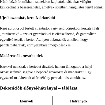
Különböző formákban, színekben kaphatók, sőt, akár világító
kavicsokat is beszerezhetsz, amelyek sötétben hangulatos fényt adnak.
Újrahasznosítás, kreatív dekoráció
Régi abroncsból festett virágtartó, vagy régi bögrékből készített fali
„minikertek” – ezeket gyerekekkel is elkészítheted, és garantáltan
egyedivé teszik a kertet. Az ilyen dekorációk amellett, hogy
pénztárcabarátak, környezetbarát megoldások is.
Madáretetők, rovarhotelek
Ezekkel nemcsak a kertedet díszíted, hanem támogatod a helyi
ökoszisztémát, segítve a beporzó rovarokat és madarakat. Egy
egyszerű madáretetőt akár néhány perc alatt összerakhatsz.
Dekorációk előnyei-hátrányai – táblázat
Előnyök
Hátrányok