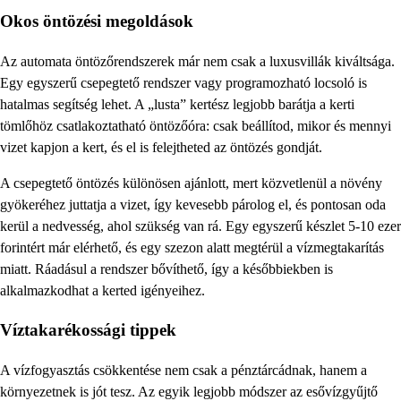
Okos öntözési megoldások
Az automata öntözőrendszerek már nem csak a luxusvillák kiváltsága.
Egy egyszerű csepegtető rendszer vagy programozható locsoló is
hatalmas segítség lehet. A „lusta” kertész legjobb barátja a kerti
tömlőhöz csatlakoztatható öntözőóra: csak beállítod, mikor és mennyi
vizet kapjon a kert, és el is felejtheted az öntözés gondját.
A csepegtető öntözés különösen ajánlott, mert közvetlenül a növény
gyökeréhez juttatja a vizet, így kevesebb párolog el, és pontosan oda
kerül a nedvesség, ahol szükség van rá. Egy egyszerű készlet 5-10 ezer
forintért már elérhető, és egy szezon alatt megtérül a vízmegtakarítás
miatt. Ráadásul a rendszer bővíthető, így a későbbiekben is
alkalmazkodhat a kerted igényeihez.
Víztakarékossági tippek
A vízfogyasztás csökkentése nem csak a pénztárcádnak, hanem a
környezetnek is jót tesz. Az egyik legjobb módszer az esővízgyűjtő