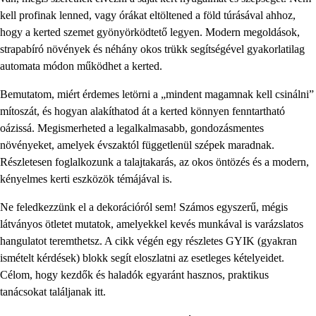
kell profinak lenned, vagy órákat eltöltened a föld túrásával ahhoz,
hogy a kerted szemet gyönyörködtető legyen. Modern megoldások,
strapabíró növények és néhány okos trükk segítségével gyakorlatilag
automata módon működhet a kerted.
Bemutatom, miért érdemes letörni a „mindent magamnak kell csinálni”
mítoszát, és hogyan alakíthatod át a kerted könnyen fenntartható
oázissá. Megismerheted a legalkalmasabb, gondozásmentes
növényeket, amelyek évszaktól függetlenül szépek maradnak.
Részletesen foglalkozunk a talajtakarás, az okos öntözés és a modern,
kényelmes kerti eszközök témájával is.
Ne feledkezzünk el a dekorációról sem! Számos egyszerű, mégis
látványos ötletet mutatok, amelyekkel kevés munkával is varázslatos
hangulatot teremthetsz. A cikk végén egy részletes GYIK (gyakran
ismételt kérdések) blokk segít eloszlatni az esetleges kételyeidet.
Célom, hogy kezdők és haladók egyaránt hasznos, praktikus
tanácsokat találjanak itt.