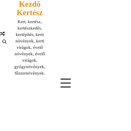
Kezdő
Skip
to
Kertész
content
Kert, kertész,
kertészkedés,
kertépítés, kerti
növények, kerti
virágok, évelő
növények, évelő
virágok,
gyógynövények,
fűszernövények.