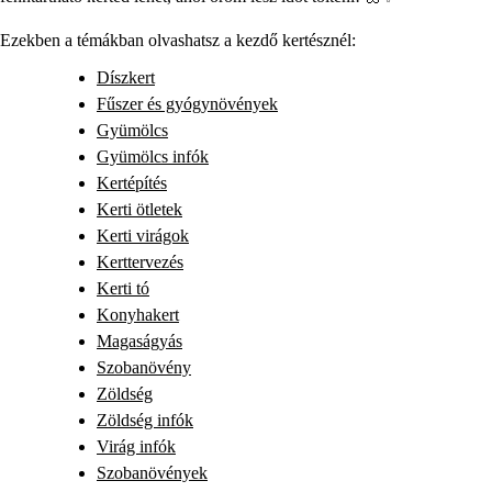
Ezekben a témákban olvashatsz a kezdő kertésznél:
Díszkert
Fűszer és gyógynövények
Gyümölcs
Gyümölcs infók
Kertépítés
Kerti ötletek
Kerti virágok
Kerttervezés
Kerti tó
Konyhakert
Magaságyás
Szobanövény
Zöldség
Zöldség infók
Virág infók
Szobanövények