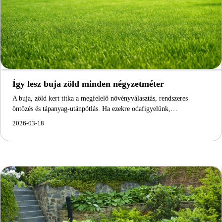
Így lesz buja zöld minden négyzetméter
A buja, zöld kert titka a megfelelő növényválasztás, rendszeres
öntözés és tápanyag-utánpótlás. Ha ezekre odafigyelünk,…
2026-03-18