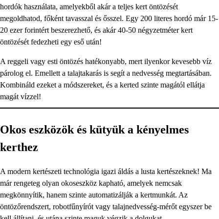
hordók használata, amelyekből akár a teljes kert öntözését
megoldhatod, főként tavasszal és ősszel. Egy 200 literes hordó már 15-
20 ezer forintért beszerezhető, és akár 40-50 négyzetméter kert
öntözését fedezheti egy eső után!
A reggeli vagy esti öntözés hatékonyabb, mert ilyenkor kevesebb víz
párolog el. Emellett a talajtakarás is segít a nedvesség megtartásában.
Kombináld ezeket a módszereket, és a kerted szinte magától ellátja
magát vízzel!
Okos eszközök és kütyük a kényelmes
kerthez
A modern kertészeti technológia igazi áldás a lusta kertészeknek! Ma
már rengeteg olyan okoseszköz kapható, amelyek nemcsak
megkönnyítik, hanem szinte automatizálják a kertmunkát. Az
öntözőrendszert, robotfűnyírót vagy talajnedvesség-mérőt egyszer be
kell állítani, és utána szinte maguk végzik a dolgukat.