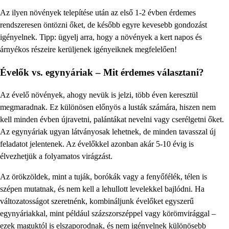
Az ilyen növények telepítése után az első 1-2 évben érdemes
rendszeresen öntözni őket, de később egyre kevesebb gondozást
igényelnek. Tipp: ügyelj arra, hogy a növények a kert napos és
árnyékos részeire kerüljenek igényeiknek megfelelően!
Évelők vs. egynyáriak – Mit érdemes választani?
Az évelő növények, ahogy nevük is jelzi, több éven keresztül
megmaradnak. Ez különösen előnyös a lusták számára, hiszen nem
kell minden évben újravetni, palántákat nevelni vagy cserélgetni őket.
Az egynyáriak ugyan látványosak lehetnek, de minden tavasszal új
feladatot jelentenek. Az évelőkkel azonban akár 5-10 évig is
élvezhetjük a folyamatos virágzást.
Az örökzöldek, mint a tuják, borókák vagy a fenyőfélék, télen is
szépen mutatnak, és nem kell a lehullott levelekkel bajlódni. Ha
változatosságot szeretnénk, kombináljunk évelőket egyszerű
egynyáriakkal, mint például százszorszéppel vagy körömvirággal –
ezek maguktól is elszaporodnak, és nem igényelnek különösebb