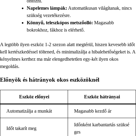
öntözni.
Napelemes lámpák:
Automatikusan világítanak, nincs
szükség vezetékezésre.
Könnyű, teleszkópos metszőolló:
Magasabb
bokrokhoz, fákhoz is elérhető.
A legtöbb ilyen eszköz 1-2 szezon alatt megtérül, hiszen kevesebb időt
kell kertészkedéssel töltened, és minimalizálja a hibalehetőségeket is. A
kényelmes kerthez ma már elengedhetetlen egy-két ilyen okos
megoldás.
Előnyök és hátrányok okos eszközöknél
Eszköz előnyei
Eszköz hátrányai
Automatizálja a munkát
Magasabb kezdő ár
Időnként karbantartás szüksé
Időt takarít meg
ges