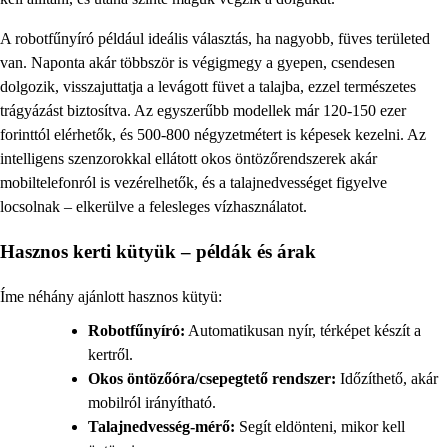
A robotfűnyíró például ideális választás, ha nagyobb, füves területed
van. Naponta akár többször is végigmegy a gyepen, csendesen
dolgozik, visszajuttatja a levágott füvet a talajba, ezzel természetes
trágyázást biztosítva. Az egyszerűbb modellek már 120-150 ezer
forinttól elérhetők, és 500-800 négyzetmétert is képesek kezelni. Az
intelligens szenzorokkal ellátott okos öntözőrendszerek akár
mobiltelefonról is vezérelhetők, és a talajnedvességet figyelve
locsolnak – elkerülve a felesleges vízhasználatot.
Hasznos kerti kütyük – példák és árak
Íme néhány ajánlott hasznos kütyü:
Robotfűnyíró:
Automatikusan nyír, térképet készít a
kertről.
Okos öntözőóra/csepegtető rendszer:
Időzíthető, akár
mobilról irányítható.
Talajnedvesség-mérő:
Segít eldönteni, mikor kell