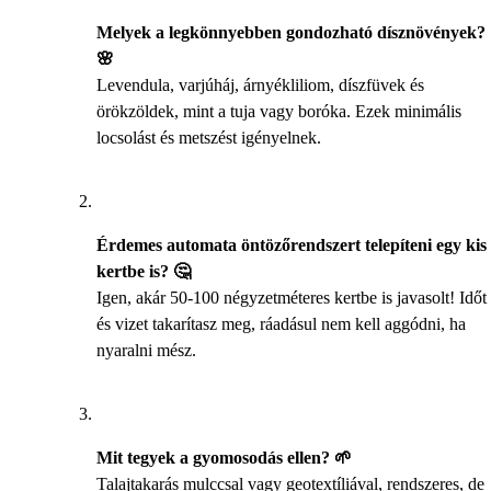
Melyek a legkönnyebben gondozható dísznövények?
🌸
Levendula, varjúháj, árnyékliliom, díszfüvek és
örökzöldek, mint a tuja vagy boróka. Ezek minimális
locsolást és metszést igényelnek.
Érdemes automata öntözőrendszert telepíteni egy kis
kertbe is? 🤔
Igen, akár 50-100 négyzetméteres kertbe is javasolt! Időt
és vizet takarítasz meg, ráadásul nem kell aggódni, ha
nyaralni mész.
Mit tegyek a gyomosodás ellen? 🌱
Talajtakarás mulccsal vagy geotextíliával, rendszeres, de