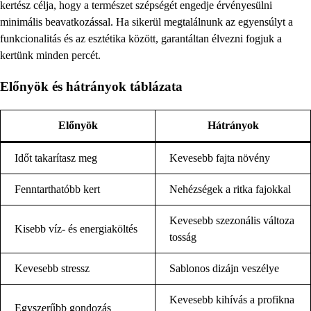
kertész célja, hogy a természet szépségét engedje érvényesülni
minimális beavatkozással. Ha sikerül megtalálnunk az egyensúlyt a
funkcionalitás és az esztétika között, garantáltan élvezni fogjuk a
kertünk minden percét.
Előnyök és hátrányok táblázata
Előnyök
Hátrányok
Időt takarítasz meg
Kevesebb fajta növény
Fenntarthatóbb kert
Nehézségek a ritka fajokkal
Kevesebb szezonális változa
Kisebb víz- és energiaköltés
tosság
Kevesebb stressz
Sablonos dizájn veszélye
Kevesebb kihívás a profikna
Egyszerűbb gondozás