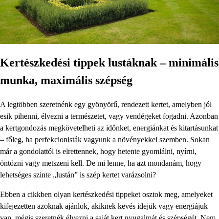
Kertészkedési tippek lustáknak – minimális
munka, maximális szépség
A legtöbben szeretnénk egy gyönyörű, rendezett kertet, amelyben jól
esik pihenni, élvezni a természetet, vagy vendégeket fogadni. Azonban
a kertgondozás megkövetelheti az időnket, energiánkat és kitartásunkat
– főleg, ha perfekcionisták vagyunk a növényekkel szemben. Sokan
már a gondolattól is elrettennek, hogy hetente gyomlálni, nyírni,
öntözni vagy metszeni kell. De mi lenne, ha azt mondanám, hogy
lehetséges szinte „lustán” is szép kertet varázsolni?
Ebben a cikkben olyan kertészkedési tippeket osztok meg, amelyeket
kifejezetten azoknak ajánlok, akiknek kevés idejük vagy energiájuk
van, mégis szeretnék élvezni a saját kert nyugalmát és szépségét. Nem