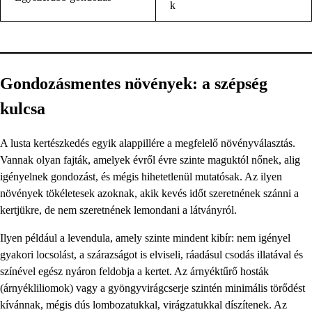
k
Gondozásmentes növények: a szépség
kulcsa
A lusta kertészkedés egyik alappillére a megfelelő növényválasztás.
Vannak olyan fajták, amelyek évről évre szinte maguktól nőnek, alig
igényelnek gondozást, és mégis hihetetlenül mutatósak. Az ilyen
növények tökéletesek azoknak, akik kevés időt szeretnének szánni a
kertjükre, de nem szeretnének lemondani a látványról.
Ilyen például a levendula, amely szinte mindent kibír: nem igényel
gyakori locsolást, a szárazságot is elviseli, ráadásul csodás illatával és
színével egész nyáron feldobja a kertet. Az árnyéktűrő hosták
(árnyékliliomok) vagy a gyöngyvirágcserje szintén minimális törődést
kívánnak, mégis dús lombozatukkal, virágzatukkal díszítenek. Az