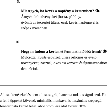
Mit tegyek, ha kevés a napfény a kertemben? 🌤️
Árnyéktűrő növényeket (hosta, páfrány,
gyöngyvirágcserje) ültess, ezek kevés napfénnyel is
szépek maradnak.
Hogyan tudom a kertemet fenntarthatóbbá tenni? 🌍
Mulcsozz, gyűjts esővizet, ültess őshonos és évelő
növényeket, használj okos eszközöket és újrahasznosított
dekorációkat!
A lusta kertészkedés nem a lustaságról, hanem a tudatosságról szól. Ha
a fenti tippeket követed, minimális munkával is maximális szépségű,
fenntartható kerted lehet, ahol öröm lesz időt tölteni! 🌼✨