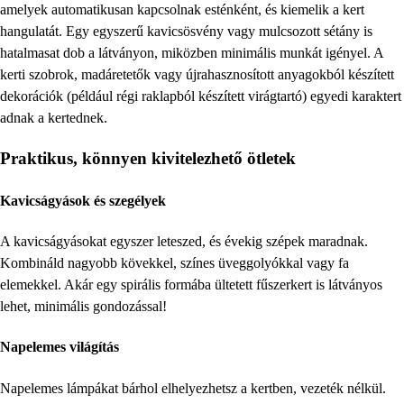
amelyek automatikusan kapcsolnak esténként, és kiemelik a kert
hangulatát. Egy egyszerű kavicsösvény vagy mulcsozott sétány is
hatalmasat dob a látványon, miközben minimális munkát igényel. A
kerti szobrok, madáretetők vagy újrahasznosított anyagokból készített
dekorációk (például régi raklapból készített virágtartó) egyedi karaktert
adnak a kertednek.
Praktikus, könnyen kivitelezhető ötletek
Kavicságyások és szegélyek
A kavicságyásokat egyszer leteszed, és évekig szépek maradnak.
Kombináld nagyobb kövekkel, színes üveggolyókkal vagy fa
elemekkel. Akár egy spirális formába ültetett fűszerkert is látványos
lehet, minimális gondozással!
Napelemes világítás
Napelemes lámpákat bárhol elhelyezhetsz a kertben, vezeték nélkül.