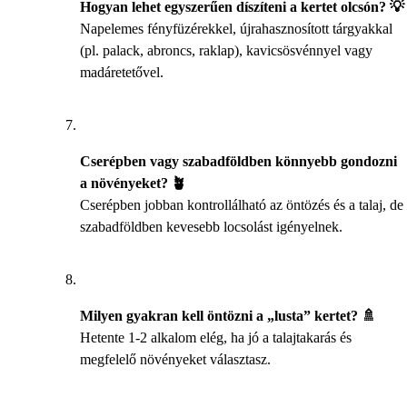
Hogyan lehet egyszerűen díszíteni a kertet olcsón? 💡
Napelemes fényfüzérekkel, újrahasznosított tárgyakkal
(pl. palack, abroncs, raklap), kavicsösvénnyel vagy
madáretetővel.
Cserépben vagy szabadföldben könnyebb gondozni
a növényeket? 🪴
Cserépben jobban kontrollálható az öntözés és a talaj, de
szabadföldben kevesebb locsolást igényelnek.
Milyen gyakran kell öntözni a „lusta” kertet? 🚿
Hetente 1-2 alkalom elég, ha jó a talajtakarás és
megfelelő növényeket választasz.