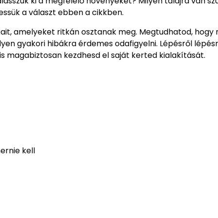
asszuk ki a megfelelő növényeket? Milyen talajra van sz
ssük a választ ebben a cikkben.
tkait, amelyeket ritkán osztanak meg. Megtudhatod, hogy
lyen gyakori hibákra érdemes odafigyelni. Lépésről lépés
s magabiztosan kezdhesd el saját kerted kialakítását.
rnie kell