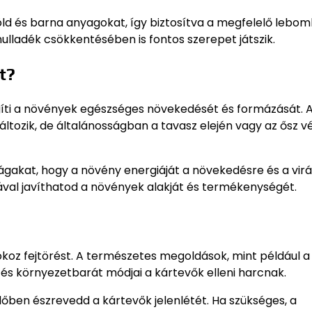
d és barna anyagokat, így biztosítva a megfelelő leboml
ulladék csökkentésében is fontos szerepet játszik.
t?
gíti a növények egészséges növekedését és formázását. 
változik, de általánosságban a tavasz elején vagy az ősz 
t ágakat, hogy a növény energiáját a növekedésre és a vir
ával javíthatod a növények alakját és termékenységét.
koz fejtörést. A természetes megoldások, mint például a
és környezetbarát módjai a kártevők elleni harcnak.
dőben észrevedd a kártevők jelenlétét. Ha szükséges, a