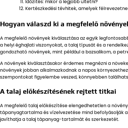
Időzítés: mikor a legjobb ültetni?
Kertészkedési tévhitek, amelyek félrevezetne
Hogyan válaszd ki a megfelelő növénye
A megfelelő növények kiválasztása az egyik legfontosab
a helyi éghajlati viszonyokat, a talaj típusát és a rendel
gondozható növények, mint például a bazsalikom, a petr
A növények kiválasztásakor érdemes megnézni a növekedés
növények jobban alkalmazkodnak a napos környezethez, 
szempontokat figyelembe veszed, könnyebben találhatsz
A talaj előkészítésének rejtett titkai
A megfelelő talaj előkészítése elengedhetetlen a növén
tápanyagtartalma és vízelvezetése mind befolyásolják 
javíthatja a talaj tápanyag-tartalmát és szerkezetét.