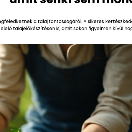
gfeledkeznek a talaj fontosságáról. A sikeres kertészkedé
elő talajelőkészítésen is, amit sokan figyelmen kívül ha