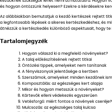
kezdőknek szükségük lehet némi útmutatásra. Hogyan vál
és hogyan öntözzünk helyesen? Ezekre a kérdésekre kere
Az alábbiakban bemutatjuk a kezdő kertészek rejtett ti
a legfontosabb lépések a sikeres kertészkedéshez, és mi
átnézzük a kertészkedés különböző aspektusait, hogy te i
Tartalomjegyzék
Hogyan válaszd ki a megfelelő növényeket?
A talaj előkészítésének rejtett titkai
Öntözési tippek, amelyeket nem tanítanak
A fényviszonyok jelentősége a kertben
Szerszámok, amelyeket minden kezdőnek isme
Komposztálás: az egészséges kert alapja
Mikor és hogyan metsszük a növényeket?
Kártevők elleni védekezés egyszerűen
Vetésforgó: miért fontos a növények cseréje?
Mulcsozás: az egészséges talaj kulcsa