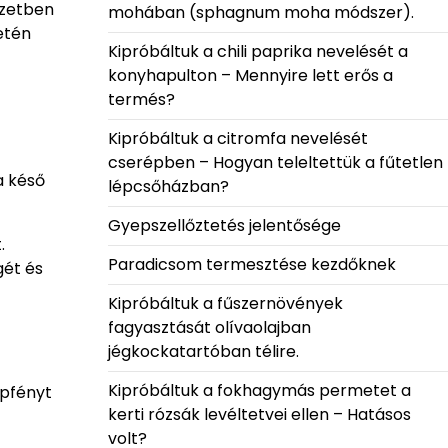
ezetben
mohában (sphagnum moha módszer).
etén
Kipróbáltuk a chili paprika nevelését a
konyhapulton – Mennyire lett erős a
termés?
Kipróbáltuk a citromfa nevelését
cserépben – Hogyan teleltettük a fűtetlen
a késő
lépcsőházban?
Gyepszellőztetés jelentősége
.
Paradicsom termesztése kezdőknek
gét és
Kipróbáltuk a fűszernövények
fagyasztását olívaolajban
jégkockatartóban télire.
Kipróbáltuk a fokhagymás permetet a
apfényt
kerti rózsák levéltetvei ellen – Hatásos
volt?