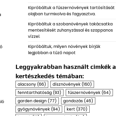
Kipróbáltuk a fűszernövények tartósítását
olajban turmixolva és fagyasztva.
a
Kipróbáltuk a szobanövények takácsatka
mentesítését zuhanyzással és szappanos
vízzel.
Kipróbáltuk, milyen növények bírják
tő
legjobban a tűző napot
Leggyakrabban használt cimkék a
kertészkedés témában:
alacsony
(66)
dísznövények
(160)
fenntarthatóság
(93)
fűszernövények
(64)
garden design
(77)
gondozás
(46)
ló
gyógynövények
(94)
kert
(370)