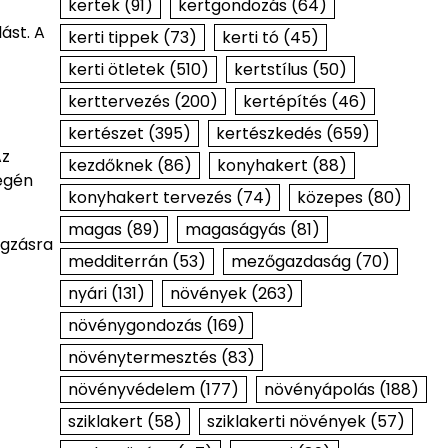
kertek
(91)
kertgondozás
(64)
ást. A
kerti tippek
(73)
kerti tó
(45)
kerti ötletek
(510)
kertstílus
(50)
kerttervezés
(200)
kertépítés
(46)
kertészet
(395)
kertészkedés
(659)
Az
kezdőknek
(86)
konyhakert
(88)
végén
konyhakert tervezés
(74)
közepes
(80)
magas
(89)
magaságyás
(81)
ágzásra
medditerrán
(53)
mezőgazdaság
(70)
nyári
(131)
növények
(263)
növénygondozás
(169)
növénytermesztés
(83)
növényvédelem
(177)
növényápolás
(188)
sziklakert
(58)
sziklakerti növények
(57)