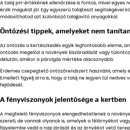
A talaj pH-értékének ellenőrzése is fontos, mivel egyes
érzik magukat jól. Egy egyszerű talajteszt segítségével 
módosíthatod azt különböző talajjavító anyagokkal.
Öntözési tippek, amelyeket nem taníta
Az öntözés a kertészkedés egyik legfontosabb eleme, am
öntözés megelőzi a növények kiszáradását vagy túlöntözé
délután, amikor a párolgás mértéke alacsonyabb.
Érdemes csepegtető öntözőrendszert használni, amely egy
Emellett figyelj arra is, hogy a talaj ne legyen túl nedve
fejlődését.
A fényviszonyok jelentősége a kertben
A megfelelő fényviszonyok elengedhetetlenek a növénye
szereti, de vannak olyanok is, amelyek a félárnyékot vag
figyelembe vedd a nap járását és az árnyékot vető tere