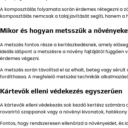
A komposztálás folyamata során érdemes rétegezni a zöl
komposztálás nemcsak a talaj javítását segíti, hanem a h
Mikor és hogyan metsszük a növényeke
A metszés fontos része a kertészkedésnek, amely előse
ideális időpont a metszésre a növény fajtájától függően 
érdemes végezni.
A metszés során távolítsd el az elhalt, beteg vagy sérül
fordíthassa. A megfelelő metszési technikák alkalmazás
Kártevők elleni védekezés egyszerűen
A kártevők elleni védekezés sok kezdő kertész számára o
rovarirtó szappanok vagy a növényi kivonatok, hatékony 
Fontos, hogy rendszeresen ellenőrizd a növényeidet, és i