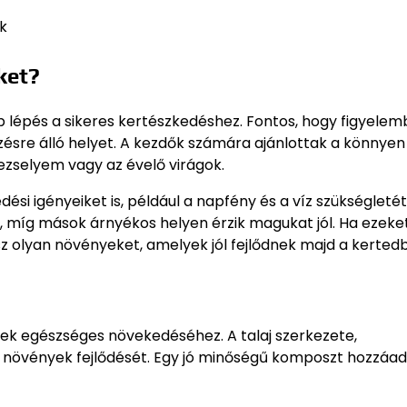
k
ket?
b lépés a sikeres kertészkedéshez. Fontos, hogy figyele
kezésre álló helyet. A kezdők számára ajánlottak a könnyen
ezselyem vagy az évelő virágok.
i igényeiket is, például a napfény és a víz szükségletét
míg mások árnyékos helyen érzik magukat jól. Ha ezeke
 olyan növényeket, amelyek jól fejlődnek majd a kerted
yek egészséges növekedéséhez. A talaj szerkezete,
a növények fejlődését. Egy jó minőségű komposzt hozzáa