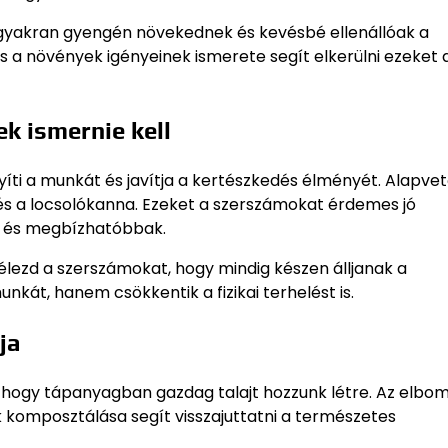
gyakran gyengén növekednek és kevésbé ellenállóak a
 a növények igényeinek ismerete segít elkerülni ezeket 
k ismernie kell
ti a munkát és javítja a kertészkedés élményét. Alapve
 és a locsolókanna. Ezeket a szerszámokat érdemes jó
k és megbízhatóbbak.
 élezd a szerszámokat, hogy mindig készen álljanak a
kát, hanem csökkentik a fizikai terhelést is.
ja
hogy tápanyagban gazdag talajt hozzunk létre. Az elbom
komposztálása segít visszajuttatni a természetes