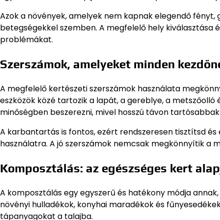
Azok a növények, amelyek nem kapnak elegendő fényt, 
betegségekkel szemben. A megfelelő hely kiválasztása és
problémákat.
Szerszámok, amelyeket minden kezdőne
A megfelelő kertészeti szerszámok használata megkönnyí
eszközök közé tartozik a lapát, a gereblye, a metszőolló
minőségben beszerezni, mivel hosszú távon tartósabba
A karbantartás is fontos, ezért rendszeresen tisztítsd és
használatra. A jó szerszámok nemcsak megkönnyítik a mun
Komposztálás: az egészséges kert alap
A komposztálás egy egyszerű és hatékony módja annak, 
növényi hulladékok, konyhai maradékok és fűnyesedékek 
tápanyagokat a talajba.