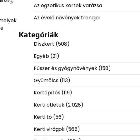
ükség,
Az egzotikus kertek varázsa
Az évelő növények trendjei
 melyek
re
Kategóriák
Díszkert
(508)
Egyéb
(21)
Fűszer és gyógynövények
(158)
Gyümölcs
(113)
Kertépítés
(119)
Kerti ötletek
(2 028)
Kerti tó
(56)
Kerti virágok
(565)