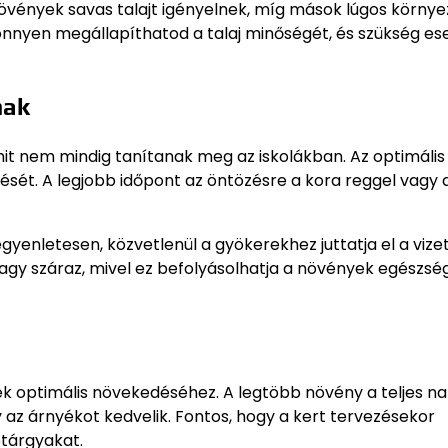
 növények savas talajt igényelnek, míg mások lúgos körny
könnyen megállapíthatod a talaj minőségét, és szükség es
nak
it nem mindig tanítanak meg az iskolákban. Az optimális
sét. A legjobb időpont az öntözésre a kora reggel vagy 
enletesen, közvetlenül a gyökerekhez juttatja el a vizet
s vagy száraz, mivel ez befolyásolhatja a növények egészsé
k optimális növekedéséhez. A legtöbb növény a teljes n
y az árnyékot kedvelik. Fontos, hogy a kert tervezésekor
ptárgyakat.