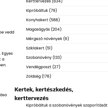
Kerttervezés
(634)
Kipróbáltuk
(79)
Konyhakert
(588)
Magaságyás
(204)
mbe vedd
Mérgező növények
(6)
Sziklakert
(51)
. Egyes
Szobanövény
(133)
t a
ben.
Vendégposzt
(27)
Zöldség
(178)
Kertek, kertészkedés,
dása
kerttervezés
Kipróbáltuk a szobanövények szaporítását